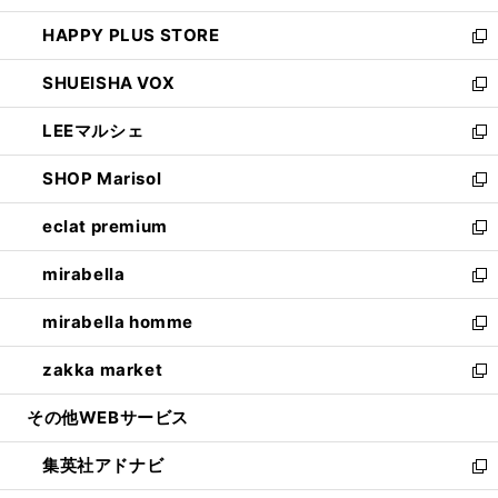
ン
ウ
し
HAPPY PLUS STORE
ド
ィ
い
新
ウ
ン
ウ
し
SHUEISHA VOX
で
ド
ィ
い
新
開
ウ
ン
ウ
し
LEEマルシェ
く
で
ド
ィ
い
新
開
ウ
ン
ウ
し
SHOP Marisol
く
で
ド
ィ
い
新
開
ウ
ン
ウ
し
eclat premium
く
で
ド
ィ
い
新
開
ウ
ン
ウ
し
mirabella
く
で
ド
ィ
い
新
開
ウ
ン
ウ
し
mirabella homme
く
で
ド
ィ
い
新
開
ウ
ン
ウ
し
zakka market
く
で
ド
ィ
い
新
開
ウ
ン
ウ
し
その他WEBサービス
く
で
ド
ィ
い
開
ウ
ン
ウ
集英社アドナビ
く
で
ド
ィ
新
開
ウ
ン
し