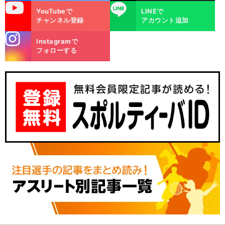
uTube
LINE
YouTubeで
LINEで
チャンネル登録
アカウント追加
stagra
Instagramで
m
フォローする