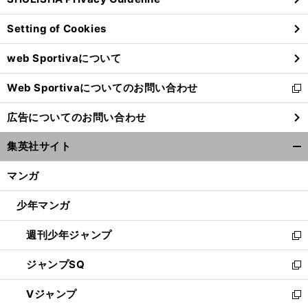
ィ
ン
Setting of Cookies
ド
ウ
web Sportivaについて
で
開
Web Sportivaについてのお問い合わせ
く
新
し
広告についてのお問い合わせ
い
ウ
集英社サイト
ィ
開
ン
く/
マンガ
ド
閉
ウ
じ
少年マンガ
で
る
開
週刊少年ジャンプ
く
新
し
ジャンプSQ
い
新
ウ
し
Vジャンプ
ィ
い
新