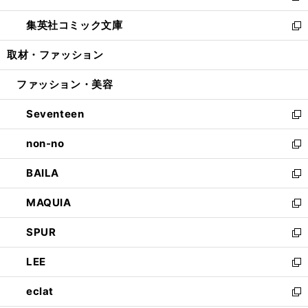
開
ウ
ン
ウ
し
集英社コミック文庫
く
で
ド
ィ
い
新
開
ウ
ン
ウ
し
取材・ファッション
く
で
ド
ィ
い
開
ウ
ン
ウ
ファッション・美容
く
で
ド
ィ
開
ウ
ン
Seventeen
く
で
ド
新
開
ウ
し
non-no
く
で
い
新
開
ウ
し
BAILA
く
ィ
い
新
ン
ウ
し
MAQUIA
ド
ィ
い
新
ウ
ン
ウ
し
SPUR
で
ド
ィ
い
新
開
ウ
ン
ウ
し
LEE
く
で
ド
ィ
い
新
開
ウ
ン
ウ
し
eclat
く
で
ド
ィ
い
新
開
ウ
ン