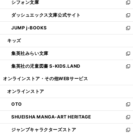
シフォン文庫
く
で
ィ
い
新
開
ン
ウ
し
ダッシュエックス文庫公式サイト
く
ド
ィ
い
新
ウ
ン
ウ
し
JUMP j-BOOKS
で
ド
ィ
い
新
開
ウ
ン
ウ
し
キッズ
く
で
ド
ィ
い
開
ウ
ン
ウ
集英社みらい文庫
く
で
ド
ィ
新
開
ウ
ン
し
集英社の児童図書 S-KIDS.LAND
く
で
ド
い
新
開
ウ
ウ
し
オンラインストア・
その他WEBサービス
く
で
ィ
い
開
ン
ウ
オンラインストア
く
ド
ィ
ウ
ン
OTO
で
ド
新
開
ウ
し
SHUEISHA MANGA-ART HERITAGE
く
で
い
新
開
ウ
し
ジャンプキャラクターズストア
く
ィ
い
新