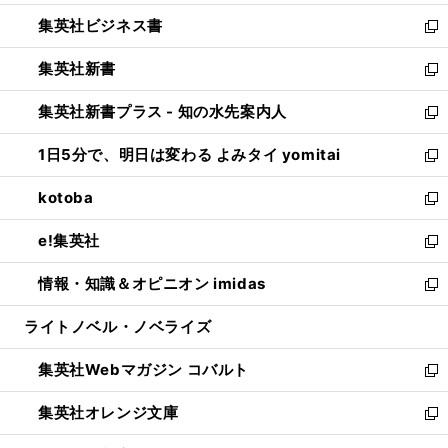
開
ウ
ン
し
集英社ビジネス書
く
で
ド
い
新
開
ウ
ウ
し
集英社新書
く
で
ィ
い
新
開
ン
ウ
し
集英社新書プラス - 知の水先案内人
く
ド
ィ
い
新
ウ
ン
ウ
し
1日5分で、明日は変わる よみタイ yomitai
で
ド
ィ
い
新
開
ウ
ン
ウ
し
kotoba
く
で
ド
ィ
い
新
開
ウ
ン
ウ
し
e!集英社
く
で
ド
ィ
い
新
開
ウ
ン
ウ
し
情報・知識＆オピニオン imidas
く
で
ド
ィ
い
新
開
ウ
ン
ウ
し
ライトノベル・ノベライズ
く
で
ド
ィ
い
開
ウ
ン
ウ
集英社Webマガジン コバルト
く
で
ド
ィ
新
開
ウ
ン
し
集英社オレンジ文庫
く
で
ド
い
新
開
ウ
ウ
し