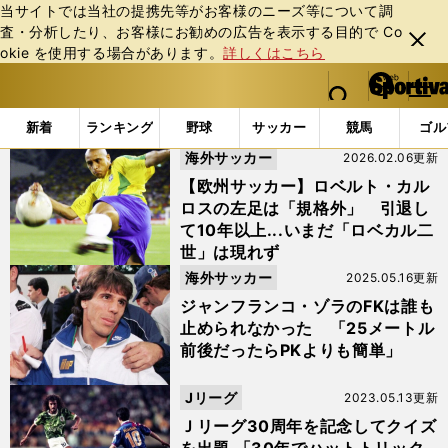
当サイトでは当社の提携先等がお客様のニーズ等について調
査・分析したり、お客様にお勧めの広告を表⽰する⽬的で Co
閉じ
okie を使⽤する場合があります。
詳しくはこちら
る
マイペ
web Sportiva (webスポルティーバ)
検索
メニュ
we
ー
「#FK」の最新ニュース・ 情報
b
ジ
新着
ランキング
野球
サッカー
競馬
ゴル
ス
海外サッカー
2026.02.06更新
ポ
ル
【欧州サッカー】ロベルト・カル
テ
ロスの左足は「規格外」 引退し
ィ
て10年以上...いまだ「ロベカル二
ー
世」は現れず
バ
海外サッカー
2025.05.16更新
ジャンフランコ・ゾラのFKは誰も
止められなかった 「25メートル
前後だったらPKよりも簡単」
Jリーグ
2023.05.13更新
Ｊリーグ30周年を記念してクイズ