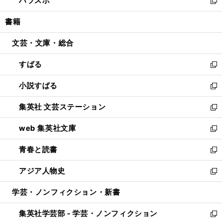
パラスポ
で
ド
ィ
い
新
開
ウ
ン
ウ
し
書籍
く
で
ド
ィ
い
開
ウ
ン
ウ
文芸・文庫・総合
く
で
ド
ィ
開
ウ
ン
すばる
く
で
ド
新
開
ウ
し
小説すばる
く
で
い
新
開
ウ
し
集英社 文芸ステーション
く
ィ
い
新
ン
ウ
し
web 集英社文庫
ド
ィ
い
新
ウ
ン
ウ
し
青春と読書
で
ド
ィ
い
新
開
ウ
ン
ウ
し
アジア人物史
く
で
ド
ィ
い
新
開
ウ
ン
ウ
し
学芸・ノンフィクション・新書
く
で
ド
ィ
い
開
ウ
ン
ウ
集英社学芸部 - 学芸・ノンフィクション
く
で
ド
ィ
新