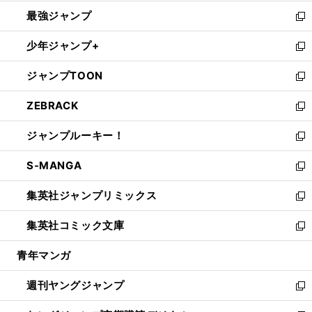
ン
ウ
し
最強ジャンプ
ド
ィ
い
新
ウ
ン
ウ
し
少年ジャンプ+
で
ド
ィ
い
新
開
ウ
ン
ウ
し
ジャンプTOON
く
で
ド
ィ
い
新
開
ウ
ン
ウ
し
ZEBRACK
く
で
ド
ィ
い
新
開
ウ
ン
ウ
し
ジャンプルーキー！
く
で
ド
ィ
い
新
開
ウ
ン
ウ
し
S-MANGA
く
で
ド
ィ
い
新
開
ウ
ン
ウ
し
集英社ジャンプリミックス
く
で
ド
ィ
い
新
開
ウ
ン
ウ
し
集英社コミック文庫
く
で
ド
ィ
い
新
開
ウ
ン
ウ
し
青年マンガ
く
で
ド
ィ
い
開
ウ
ン
ウ
週刊ヤングジャンプ
く
で
ド
ィ
新
開
ウ
ン
し