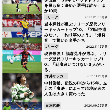
を出題 「30年でハットトリック
を最も多く決めた選手は誰か」ほ
か10問
Jリーグ
2023.01.08更新
岩本輝雄が選ぶＪリーグ歴代フリ
ーキッカートップ10。「羽田空港
みたい」「釣り竿のよう」「爆発
音」で驚いた名手たち
Jリーグ
2022.11.15更新
現役最強！ 福森晃斗が選ぶ、Ｊリ
ーグ歴代フリーキッカートップ1
0。「到底追いつけない３人がい
る」
海外サッカー
2021.11.21更新
中村俊輔、伝説のFKから15年。左
足の「魔法」によって現地記者の
人生は大きく変わった
日本代表
2020.09.25更新