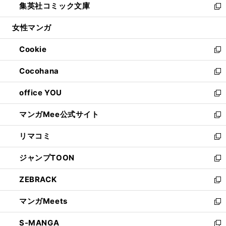
集英社コミック文庫
く
で
ド
ィ
い
新
開
ウ
ン
ウ
し
女性マンガ
く
で
ド
ィ
い
開
ウ
ン
ウ
Cookie
く
で
ド
ィ
新
開
ウ
ン
し
Cocohana
く
で
ド
い
新
開
ウ
ウ
し
office YOU
く
で
ィ
い
新
開
ン
ウ
し
マンガMee公式サイト
く
ド
ィ
い
新
ウ
ン
ウ
し
リマコミ
で
ド
ィ
い
新
開
ウ
ン
ウ
し
ジャンプTOON
く
で
ド
ィ
い
新
開
ウ
ン
ウ
し
ZEBRACK
く
で
ド
ィ
い
新
開
ウ
ン
ウ
し
マンガMeets
く
で
ド
ィ
い
新
開
ウ
ン
ウ
し
S-MANGA
く
で
ド
ィ
い
新