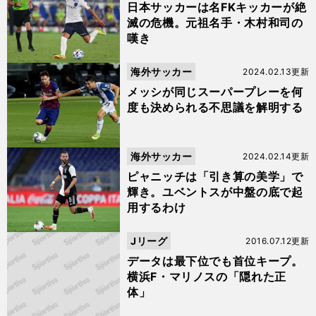
日本サッカーは名FKキッカーが絶
滅の危機。元祖名手・木村和司の
嘆き
海外サッカー
2024.02.13更新
メッシが同じスーパープレーを何
度も決められる不思議を解明する
海外サッカー
2024.02.14更新
ピャニッチは「引き算の美学」で
輝き。ユベントスが中盤の底で起
用するわけ
Jリーグ
2016.07.12更新
データは最下位でも首位キープ。
横浜F・マリノスの「隠れた正
体」