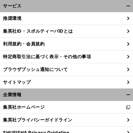
サービス
開
く/
推奨環境
閉
じ
集英社ID・スポルティーバIDとは
る
利用規約・会員規約
特定商取引法に基づく表示・その他の事項
ブラウザプッシュ通知について
サイトマップ
企業情報
開
く/
集英社ホームページ
新
閉
し
じ
集英社プライバシーガイドライン
い
る
ウ
SHUEISHA Privacy Guideline