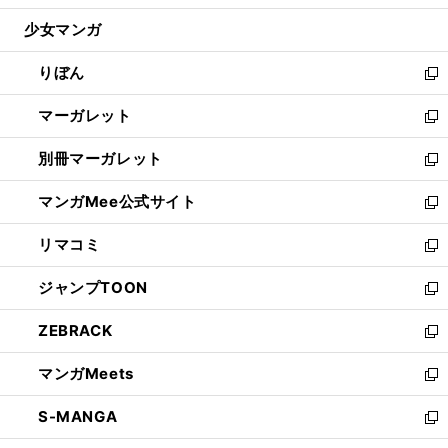
開
ウ
ン
ウ
し
少女マンガ
く
で
ド
ィ
い
開
ウ
ン
ウ
りぼん
く
で
ド
ィ
新
開
ウ
ン
し
マーガレット
く
で
ド
い
新
開
ウ
ウ
し
別冊マーガレット
く
で
ィ
い
新
開
ン
ウ
し
マンガMee公式サイト
く
ド
ィ
い
新
ウ
ン
ウ
し
リマコミ
で
ド
ィ
い
新
開
ウ
ン
ウ
し
ジャンプTOON
く
で
ド
ィ
い
新
開
ウ
ン
ウ
し
ZEBRACK
く
で
ド
ィ
い
新
開
ウ
ン
ウ
し
マンガMeets
く
で
ド
ィ
い
新
開
ウ
ン
ウ
し
S-MANGA
く
で
ド
ィ
い
新
開
ウ
ン
ウ
し