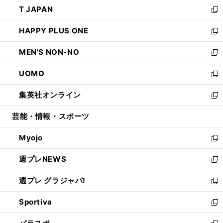
ウ
し
T JAPAN
く
で
ド
ィ
い
新
開
ウ
ン
ウ
し
HAPPY PLUS ONE
く
で
ド
ィ
い
新
開
ウ
ン
ウ
し
MEN'S NON-NO
く
で
ド
ィ
い
新
開
ウ
ン
ウ
し
UOMO
く
で
ド
ィ
い
新
開
ウ
ン
ウ
し
集英社オンライン
く
で
ド
ィ
い
新
開
ウ
ン
ウ
し
芸能・情報・スポーツ
く
で
ド
ィ
い
開
ウ
ン
ウ
Myojo
く
で
ド
ィ
新
開
ウ
ン
し
週プレNEWS
く
で
ド
い
新
開
ウ
ウ
し
週プレ グラジャパ!
く
で
ィ
い
新
開
ン
ウ
し
Sportiva
く
ド
ィ
い
新
ウ
ン
ウ
し