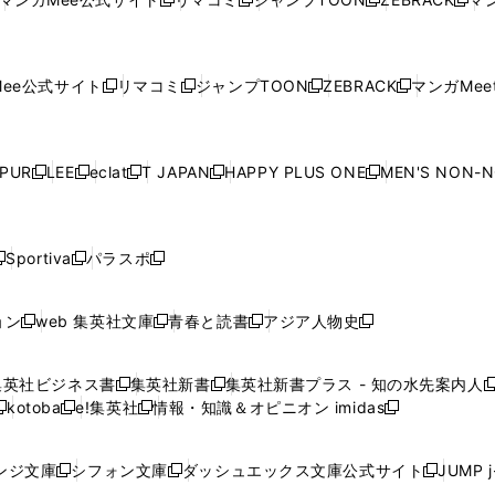
新
新
新
新
ウ
ィ
ウ
ィ
ウ
ィ
ウ
で
で
ウ
で
で
で
し
し
し
し
し
ィ
ン
ィ
ン
ィ
ン
ィ
開
開
で
開
開
開
い
い
い
い
い
ン
ド
ン
ド
ン
ド
ン
く
く
開
く
く
く
ウ
ウ
ウ
ウ
ウ
ド
ウ
ド
ウ
ド
ウ
ド
ee公式サイト
リマコミ
ジャンプTOON
ZEBRACK
マンガMeet
く
新
新
新
新
ィ
ィ
ィ
ィ
ィ
ウ
で
ウ
で
ウ
で
ウ
し
し
し
し
ン
ン
ン
ン
ン
で
開
で
開
で
開
で
い
い
い
い
ド
ド
ド
ド
ド
開
く
開
く
開
く
開
ウ
ウ
ウ
ウ
ウ
ウ
ウ
ウ
ウ
PUR
LEE
eclat
T JAPAN
HAPPY PLUS ONE
MEN'S NON-
く
く
く
く
新
新
新
新
新
ィ
ィ
ィ
ィ
で
で
で
で
で
し
し
し
し
し
ン
ン
ン
ン
開
開
開
開
開
い
い
い
い
い
ド
ド
ド
ド
く
く
く
く
く
ウ
ウ
ウ
ウ
ウ
ウ
ウ
ウ
ウ
Sportiva
パラスポ
新
新
ィ
ィ
ィ
ィ
ィ
で
で
で
で
し
し
し
ン
ン
ン
ン
ン
開
開
開
開
い
い
い
ド
ド
ド
ド
ド
ョン
web 集英社文庫
青春と読書
アジア人物史
く
く
く
く
新
新
新
新
ウ
ウ
ウ
ウ
ウ
ウ
ウ
ウ
し
し
し
し
ィ
ィ
ィ
で
で
で
で
で
い
い
い
い
ン
ン
ン
集英社ビジネス書
集英社新書
集英社新書プラス - 知の水先案内人
開
開
開
開
開
新
新
新
ウ
ウ
ウ
ウ
ド
ド
ド
kotoba
e!集英社
情報・知識＆オピニオン imidas
く
く
く
く
く
新
し
新
し
新
ィ
ィ
ィ
ィ
ウ
ウ
ウ
し
し
い
し
い
し
ン
ン
ン
ン
で
で
で
い
い
ウ
い
ウ
い
ド
ド
ド
ド
ンジ文庫
シフォン文庫
ダッシュエックス文庫公式サイト
JUMP 
開
開
開
新
新
新
ウ
ウ
ィ
ウ
ィ
ウ
ウ
ウ
ウ
ウ
く
く
く