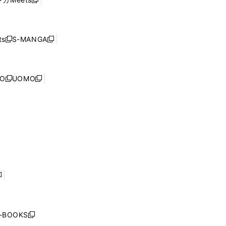
新
ィ
ウ
で
し
ン
ィ
開
い
ド
ン
く
ウ
ウ
ド
s
S-MANGA
新
新
ィ
で
ウ
し
し
ン
開
で
い
い
ド
く
開
ウ
ウ
ウ
NO
UOMO
く
新
新
ィ
ィ
で
し
し
ン
ン
開
い
い
ド
ド
く
ウ
ウ
ウ
ウ
ィ
ィ
で
で
ン
ン
開
開
ド
ド
く
く
ウ
ウ
で
で
開
開
く
く
し
い
ウ
j-BOOKS
新
ィ