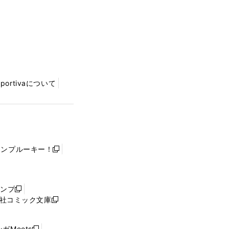
Sportivaについて
ャンプルーキー！
新
し
い
ウ
ャンプ
新
ィ
社コミック文庫
し
新
ン
い
し
ド
ウ
い
ウ
ガMeets