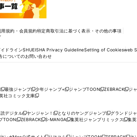
利用規約・会員規約
特定商取引法に基づく表示・その他の事項
プ
ガイドライン
SHUEISHA Privacy Guideline
Setting of Cookies
web 
告についてのお問い合わせ
プ
最強ジャンプ
少年ジャンプ+
ジャンプTOON
ZEBRACK
ジ
新
新
新
新
新
英社コミック文庫
し
新
し
し
し
し
い
い
し
い
い
い
ウ
ウ
い
ウ
ウ
ウ
購読デジタル
ヤンジャン！
となりのヤングジャンプ
グランドジ
新
新
新
ィ
ィ
ウ
ィ
ィ
ィ
プTOON
ZEBRACK
S-MANGA
集英社ジャンプリミックス
集英
新
し
新
し
新
し
新
ン
ン
ィ
ン
ン
ン
し
い
し
い
し
い
し
ド
ド
ン
ド
ド
ド
い
ウ
い
ウ
い
ウ
い
ウ
ウ
ド
ウ
ウ
ウ
マンガMee公式サイト
リマコミ
ジャンプTOON
ZEBRACK
マン