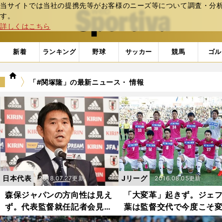
当サイトでは当社の提携先等がお客様のニーズ等について調査・分析し
web Sportiva (webスポルティーバ)
す。
詳しくはこちら
新着
ランキング
野球
サッカー
競馬
ゴル
we
「#関塚隆」の最新ニュース・ 情報
b
ス
ポ
ル
テ
ィ
ー
バ
日本代表
Jリーグ
2018.07.27更新
2016.08.05更新
森保ジャパンの方向性は見え
「大変革」起きず。ジェ
ず。代表監督就任記者会見へ
葉は監督交代で今度こそ
の違和感
れるのか