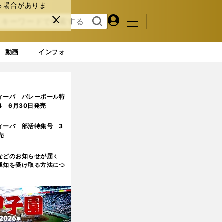
る場合がありま
マイペ
閉じ
検索
メニュ
ー
る
す
ジ
る
動画
インフォ
ィーバ バレーボール特
.4 6月30日発売
ィーバ 部活特集号 3
売
などのお知らせが届く
通知を受け取る方法につ