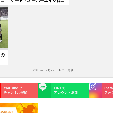
五
ケート「オーバーエイジは誰
がいいか？」
ンの
富な
2018年07月27日 18:16 更新
Instagra
LINE
YouTubeで
LINEで
Inst
m
チャンネル登録
アカウント追加
フォ