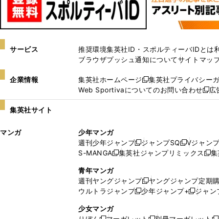
サービス
推奨環境
集英社ID・スポルティーバIDとは
ブラウザプッシュ通知について
サイトマッ
企業情報
集英社ホームページ
集英社プライバシー
新
Web Sportivaについてのお問い合わせ
広
し
新
い
し
集英社サイト
ウ
い
ィ
ウ
マンガ
少年マンガ
ン
ィ
週刊少年ジャンプ
ジャンプSQ
Vジャン
ド
ン
新
新
S-MANGA
集英社ジャンプリミックス
集
ウ
ド
新
し
し
新
で
ウ
し
い
い
し
青年マンガ
開
で
い
ウ
ウ
い
週刊ヤングジャンプ
ヤングジャンプ定期
新
く
開
ウ
ィ
ィ
ウ
ウルトラジャンプ
少年ジャンプ+
ジャン
新
し
新
く
ィ
ン
ン
ィ
し
い
し
ン
ド
ド
ン
少女マンガ
い
ウ
い
ド
ウ
ウ
ド
りぼん
マーガレット
別冊マーガレット