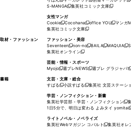
新
新
新
ウ
ィ
ウ
ウ
で
で
ウ
S-MANGA
集英社コミック文庫
し
新
し
新
ィ
ン
ィ
で
開
開
で
い
し
い
し
ン
ド
ン
女性マンガ
開
く
く
開
ウ
い
ウ
い
ド
ウ
ド
Cookie
Cocohana
office YOU
マンガM
く
く
新
新
新
ィ
ウ
ィ
ウ
ウ
で
ウ
集英社コミック文庫
し
新
し
し
ン
ィ
ン
ィ
で
開
で
い
し
い
い
ド
ン
ド
ン
取材・ファッション
ファッション・美容
開
く
開
ウ
い
ウ
ウ
ウ
ド
ウ
ド
Seventeen
non-no
BAILA
MAQUIA
S
く
く
新
新
新
新
ィ
ウ
ィ
ィ
で
ウ
で
ウ
集英社オンライン
し
新
し
し
し
ン
ィ
ン
ン
開
で
開
で
い
し
い
い
い
ド
ン
ド
ド
芸能・情報・スポーツ
く
開
く
開
ウ
い
ウ
ウ
ウ
ウ
ド
ウ
ウ
Myojo
週プレNEWS
週プレ グラジャパ!
く
く
新
新
新
ィ
ウ
ィ
ィ
ィ
で
ウ
で
で
し
し
ン
ィ
ン
ン
ン
書籍
文芸・文庫・総合
開
で
開
開
い
い
ド
ン
ド
ド
ド
すばる
小説すばる
集英社 文芸ステーシ
く
開
く
く
新
新
ウ
ウ
ウ
ド
ウ
ウ
ウ
く
し
し
ィ
ィ
学芸・ノンフィクション・新書
で
ウ
で
で
で
い
い
ン
ン
集英社学芸部 - 学芸・ノンフィクション
開
で
開
開
開
新
ウ
ウ
ド
ド
1日5分で、明日は変わる よみタイ yomitai
く
開
く
く
く
し
新
ィ
ィ
ウ
ウ
く
い
ン
ン
ライトノベル・ノベライズ
で
で
ウ
ド
ド
集英社Webマガジン コバルト
集英社オレ
開
開
新
ィ
ウ
ウ
く
く