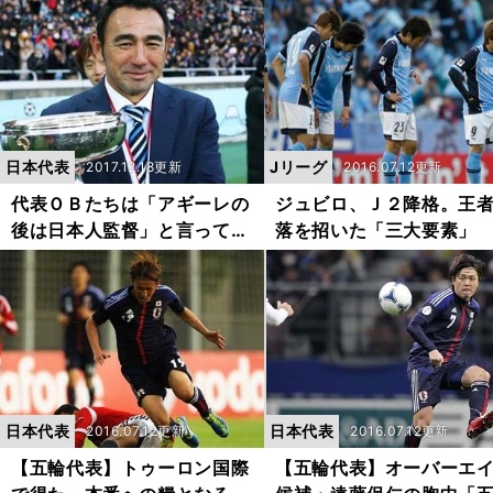
日本代表
Jリーグ
2017.12.18更新
2016.07.12更新
代表ＯＢたちは「アギーレの
ジュビロ、Ｊ２降格。王
後は日本人監督」と言ってい
落を招いた「三大要素」
る
日本代表
日本代表
2016.07.12更新
2016.07.12更新
【五輪代表】トゥーロン国際
【五輪代表】オーバーエ