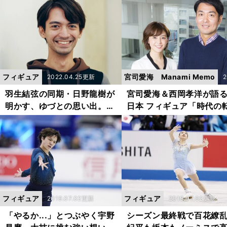
炸裂
見た』と思ってもらえる
ー」
フィギュア
宮司愛海 Manami Memo
2022.04.25更新
2
9
羽生結弦の同期・日野龍樹が
宮司愛海＆西岡孝洋が語
明かす、ゆづとの思い出。
日本 フィギュア「時代の
「シンプルに会いたいです
換期になる？」
ね。会って一緒にゆっくりし
たいです」
フィギュア
フィギュア
2019.07.02更新
2019.07.02更新
「やるか...」とつぶやく宇野
シーズン最終戦で百花繚