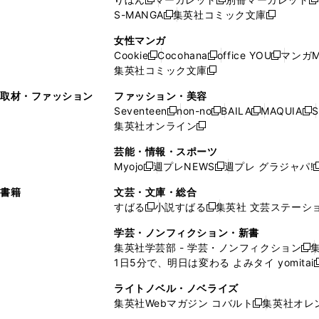
新
新
新
ウ
ィ
ウ
ウ
で
で
ウ
S-MANGA
集英社コミック文庫
し
新
し
新
ィ
ン
ィ
で
開
開
で
い
し
い
し
ン
ド
ン
女性マンガ
開
く
く
開
ウ
い
ウ
い
ド
ウ
ド
Cookie
Cocohana
office YOU
マンガM
く
く
新
新
新
ィ
ウ
ィ
ウ
ウ
で
ウ
集英社コミック文庫
し
新
し
し
ン
ィ
ン
ィ
で
開
で
い
し
い
い
ド
ン
ド
ン
取材・ファッション
ファッション・美容
開
く
開
ウ
い
ウ
ウ
ウ
ド
ウ
ド
Seventeen
non-no
BAILA
MAQUIA
S
く
く
新
新
新
新
ィ
ウ
ィ
ィ
で
ウ
で
ウ
集英社オンライン
し
新
し
し
し
ン
ィ
ン
ン
開
で
開
で
い
し
い
い
い
ド
ン
ド
ド
芸能・情報・スポーツ
く
開
く
開
ウ
い
ウ
ウ
ウ
ウ
ド
ウ
ウ
Myojo
週プレNEWS
週プレ グラジャパ!
く
く
新
新
新
ィ
ウ
ィ
ィ
ィ
で
ウ
で
で
し
し
ン
ィ
ン
ン
ン
書籍
文芸・文庫・総合
開
で
開
開
い
い
ド
ン
ド
ド
ド
すばる
小説すばる
集英社 文芸ステーシ
く
開
く
く
新
新
ウ
ウ
ウ
ド
ウ
ウ
ウ
く
し
し
ィ
ィ
学芸・ノンフィクション・新書
で
ウ
で
で
で
い
い
ン
ン
集英社学芸部 - 学芸・ノンフィクション
開
で
開
開
開
新
ウ
ウ
ド
ド
1日5分で、明日は変わる よみタイ yomitai
く
開
く
く
く
し
新
ィ
ィ
ウ
ウ
く
い
ン
ン
ライトノベル・ノベライズ
で
で
ウ
ド
ド
集英社Webマガジン コバルト
集英社オレ
開
開
新
ィ
ウ
ウ
く
く