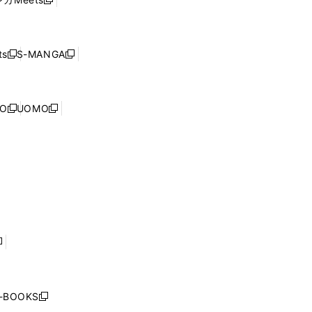
新
ィ
ウ
で
し
ン
ィ
開
い
ド
ン
く
ウ
ウ
ド
s
S-MANGA
新
新
ィ
で
ウ
し
し
ン
開
で
い
い
ド
く
開
ウ
ウ
ウ
NO
UOMO
く
新
新
ィ
ィ
で
し
し
ン
ン
開
い
い
ド
ド
く
ウ
ウ
ウ
ウ
ィ
ィ
で
で
ン
ン
開
開
ド
ド
く
く
ウ
ウ
で
で
開
開
く
く
し
い
ウ
j-BOOKS
新
ィ