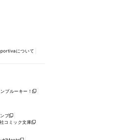
Sportivaについて
ャンプルーキー！
新
し
い
ウ
ャンプ
新
ィ
社コミック文庫
し
新
ン
い
し
ド
ウ
い
ウ
ガMeets