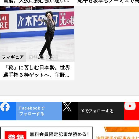
昌磨。大技に挑む強い想いを
紀平も坂本もノーミスで
胸に再出発
点がバシバシ
フィギュア
2018.03.24更新
「靴」に苦しむ日本勢。世界
選手権３枠ゲットへ、宇野昌
磨も波乱含み
ebo
X
YouTube
Facebookで
Xでフォローする
ok
フォローする