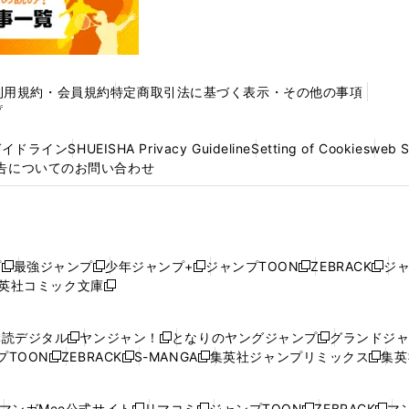
利用規約・会員規約
特定商取引法に基づく表示・その他の事項
プ
ガイドライン
SHUEISHA Privacy Guideline
Setting of Cookies
web 
告についてのお問い合わせ
プ
最強ジャンプ
少年ジャンプ+
ジャンプTOON
ZEBRACK
ジ
新
新
新
新
新
英社コミック文庫
し
新
し
し
し
し
い
い
し
い
い
い
ウ
ウ
い
ウ
ウ
ウ
購読デジタル
ヤンジャン！
となりのヤングジャンプ
グランドジ
新
新
新
ィ
ィ
ウ
ィ
ィ
ィ
プTOON
ZEBRACK
S-MANGA
集英社ジャンプリミックス
集英
新
し
新
し
新
し
新
ン
ン
ィ
ン
ン
ン
し
い
し
い
し
い
し
ド
ド
ン
ド
ド
ド
い
ウ
い
ウ
い
ウ
い
ウ
ウ
ド
ウ
ウ
ウ
マンガMee公式サイト
リマコミ
ジャンプTOON
ZEBRACK
マン