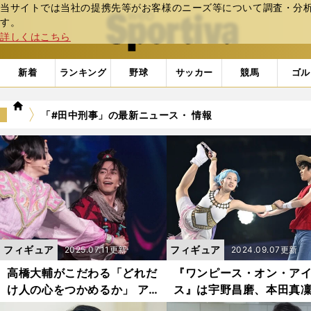
当サイトでは当社の提携先等がお客様のニーズ等について調査・分析し
web Sportiva (webスポルティーバ)
す。
詳しくはこちら
新着
ランキング
野球
サッカー
競馬
ゴル
we
「#田中刑事」の最新ニュース・ 情報
b
ス
ポ
ル
テ
ィ
ー
バ
フィギュア
フィギュア
2025.07.11更新
2024.09.07更新
高橋大輔がこだわる「どれだ
『ワンピース・オン・ア
け人の心をつかめるか」 ア
ス』は宇野昌磨、本田真
イスショー『氷艶』で世界観
の超自信作「『すごいも