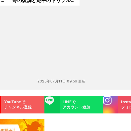
高得
野の復調と紀平のトリプルア
クセルが不可欠
2025年07月11日 09:56 更新
Instagra
LINE
YouTubeで
LINEで
Inst
m
チャンネル登録
アカウント追加
フォ