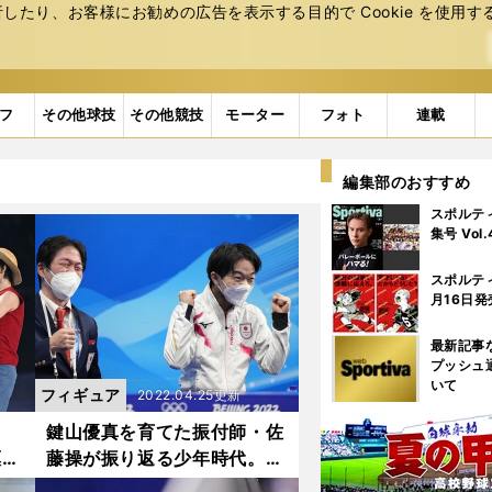
たり、お客様にお勧めの広告を表⽰する⽬的で Cookie を使⽤す
フ
その他球技
その他競技
モーター
フォト
連載
編集部のおすすめ
スポルテ
集号 Vol
スポルテ
月16日発
最新記事
プッシュ
いて
フィギュア
2022.04.25更新
イ
鍵山優真を育てた振付師・佐
凜ら
藤操が振り返る少年時代。合
のを
言葉は「誰よりも頑張ろう」