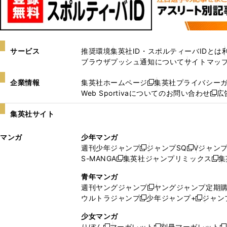
サービス
推奨環境
集英社ID・スポルティーバIDとは
ブラウザプッシュ通知について
サイトマッ
企業情報
集英社ホームページ
集英社プライバシー
新
Web Sportivaについてのお問い合わせ
広
し
新
い
し
集英社サイト
ウ
い
ィ
ウ
マンガ
少年マンガ
ン
ィ
週刊少年ジャンプ
ジャンプSQ
Vジャン
ド
ン
新
新
S-MANGA
集英社ジャンプリミックス
集
ウ
ド
新
し
し
新
で
ウ
し
い
い
し
青年マンガ
開
で
い
ウ
ウ
い
週刊ヤングジャンプ
ヤングジャンプ定期
新
く
開
ウ
ィ
ィ
ウ
ウルトラジャンプ
少年ジャンプ+
ジャン
新
し
新
く
ィ
ン
ン
ィ
し
い
し
ン
ド
ド
ン
少女マンガ
い
ウ
い
ド
ウ
ウ
ド
りぼん
マーガレット
別冊マーガレット