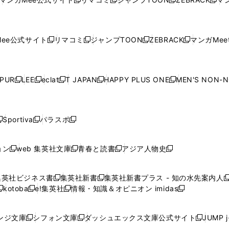
新
新
新
新
ウ
ィ
ウ
ィ
ウ
ィ
ウ
で
で
ウ
で
で
で
し
し
し
し
し
ィ
ン
ィ
ン
ィ
ン
ィ
開
開
で
開
開
開
い
い
い
い
い
ン
ド
ン
ド
ン
ド
ン
く
く
開
く
く
く
ウ
ウ
ウ
ウ
ウ
ド
ウ
ド
ウ
ド
ウ
ド
ee公式サイト
リマコミ
ジャンプTOON
ZEBRACK
マンガMeet
く
新
新
新
新
ィ
ィ
ィ
ィ
ィ
ウ
で
ウ
で
ウ
で
ウ
し
し
し
し
ン
ン
ン
ン
ン
で
開
で
開
で
開
で
い
い
い
い
ド
ド
ド
ド
ド
開
く
開
く
開
く
開
ウ
ウ
ウ
ウ
ウ
ウ
ウ
ウ
ウ
PUR
LEE
eclat
T JAPAN
HAPPY PLUS ONE
MEN'S NON-
く
く
く
く
新
新
新
新
新
ィ
ィ
ィ
ィ
で
で
で
で
で
し
し
し
し
し
ン
ン
ン
ン
開
開
開
開
開
い
い
い
い
い
ド
ド
ド
ド
く
く
く
く
く
ウ
ウ
ウ
ウ
ウ
ウ
ウ
ウ
ウ
Sportiva
パラスポ
新
新
ィ
ィ
ィ
ィ
ィ
で
で
で
で
し
し
し
ン
ン
ン
ン
ン
開
開
開
開
い
い
い
ド
ド
ド
ド
ド
ョン
web 集英社文庫
青春と読書
アジア人物史
く
く
く
く
新
新
新
新
ウ
ウ
ウ
ウ
ウ
ウ
ウ
ウ
し
し
し
し
ィ
ィ
ィ
で
で
で
で
で
い
い
い
い
ン
ン
ン
集英社ビジネス書
集英社新書
集英社新書プラス - 知の水先案内人
開
開
開
開
開
新
新
新
ウ
ウ
ウ
ウ
ド
ド
ド
kotoba
e!集英社
情報・知識＆オピニオン imidas
く
く
く
く
く
新
し
新
し
新
ィ
ィ
ィ
ィ
ウ
ウ
ウ
し
し
い
し
い
し
ン
ン
ン
ン
で
で
で
い
い
ウ
い
ウ
い
ド
ド
ド
ド
ンジ文庫
シフォン文庫
ダッシュエックス文庫公式サイト
JUMP 
開
開
開
新
新
新
ウ
ウ
ィ
ウ
ィ
ウ
ウ
ウ
ウ
ウ
く
く
く