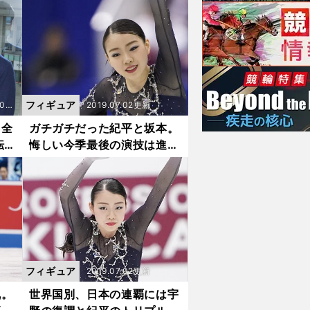
ショ
フィギュア
01
2019.07.02更新
.12.
る全
ガチガチだった紀平と坂本。
転
悔しい今季最後の演技は進化
26更
の糧に
新
フィギュア
2019.07.02更新
乱。
世界国別、日本の連覇には宇