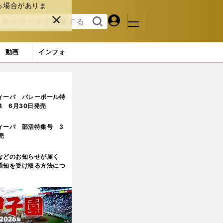
る場合がありま
マイペ
閉じ
検索
メニュ
ー
る
す
ジ
る
動画
インフォ
ィーバ バレーボール特
.4 6月30日発売
ィーバ 部活特集号 3
売
などのお知らせが届く
通知を受け取る方法につ