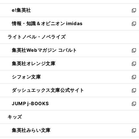
開
ウ
ン
ウ
し
e!集英社
く
で
ド
ィ
い
新
開
ウ
ン
ウ
し
情報・知識＆オピニオン imidas
く
で
ド
ィ
い
新
開
ウ
ン
ウ
し
ライトノベル・ノベライズ
く
で
ド
ィ
い
開
ウ
ン
ウ
集英社Webマガジン コバルト
く
で
ド
ィ
新
開
ウ
ン
し
集英社オレンジ文庫
く
で
ド
い
新
開
ウ
ウ
し
シフォン文庫
く
で
ィ
い
新
開
ン
ウ
し
ダッシュエックス文庫公式サイト
く
ド
ィ
い
新
ウ
ン
ウ
し
JUMP j-BOOKS
で
ド
ィ
い
新
開
ウ
ン
ウ
し
キッズ
く
で
ド
ィ
い
開
ウ
ン
ウ
集英社みらい文庫
く
で
ド
ィ
新
開
ウ
ン
し