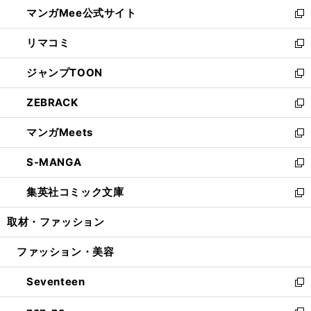
ウ
し
マンガMee公式サイト
く
ド
ィ
い
新
ウ
ン
ウ
し
リマコミ
で
ド
ィ
い
新
開
ウ
ン
ウ
し
ジャンプTOON
く
で
ド
ィ
い
新
開
ウ
ン
ウ
し
ZEBRACK
く
で
ド
ィ
い
新
開
ウ
ン
ウ
し
マンガMeets
く
で
ド
ィ
い
新
開
ウ
ン
ウ
し
S-MANGA
く
で
ド
ィ
い
新
開
ウ
ン
ウ
し
集英社コミック文庫
く
で
ド
ィ
い
新
開
ウ
ン
ウ
し
取材・ファッション
く
で
ド
ィ
い
開
ウ
ン
ウ
ファッション・美容
く
で
ド
ィ
開
ウ
ン
Seventeen
く
で
ド
新
開
ウ
し