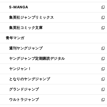
開
ウ
ン
ウ
し
S-MANGA
く
で
ド
ィ
い
新
開
ウ
ン
ウ
し
集英社ジャンプリミックス
く
で
ド
ィ
い
新
開
ウ
ン
ウ
し
集英社コミック文庫
く
で
ド
ィ
い
新
開
ウ
ン
ウ
し
青年マンガ
く
で
ド
ィ
い
開
ウ
ン
ウ
週刊ヤングジャンプ
く
で
ド
ィ
新
開
ウ
ン
し
ヤングジャンプ定期購読デジタル
く
で
ド
い
新
開
ウ
ウ
し
ヤンジャン！
く
で
ィ
い
新
開
ン
ウ
し
となりのヤングジャンプ
く
ド
ィ
い
新
ウ
ン
ウ
し
グランドジャンプ
で
ド
ィ
い
新
開
ウ
ン
ウ
し
ウルトラジャンプ
く
で
ド
ィ
い
新
開
ウ
ン
ウ
し