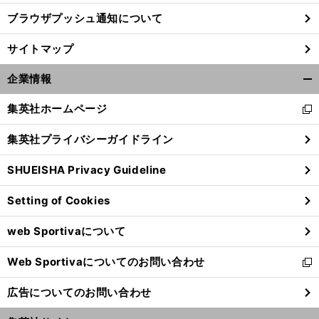
ブラウザプッシュ通知について
サイトマップ
企業情報
開
く/
集英社ホームページ
新
閉
し
じ
集英社プライバシーガイドライン
い
る
ウ
SHUEISHA Privacy Guideline
ィ
ン
Setting of Cookies
ド
ウ
web Sportivaについて
で
開
Web Sportivaについてのお問い合わせ
く
新
し
広告についてのお問い合わせ
い
ウ