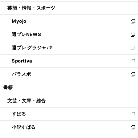
開
ウ
ン
ウ
し
芸能・情報・スポーツ
く
で
ド
ィ
い
開
ウ
ン
ウ
Myojo
く
で
ド
ィ
新
開
ウ
ン
し
週プレNEWS
く
で
ド
い
新
開
ウ
ウ
し
週プレ グラジャパ!
く
で
ィ
い
新
開
ン
ウ
し
Sportiva
く
ド
ィ
い
新
ウ
ン
ウ
し
パラスポ
で
ド
ィ
い
新
開
ウ
ン
ウ
し
書籍
く
で
ド
ィ
い
開
ウ
ン
ウ
文芸・文庫・総合
く
で
ド
ィ
開
ウ
ン
すばる
く
で
ド
新
開
ウ
し
小説すばる
く
で
い
新
開
ウ
し