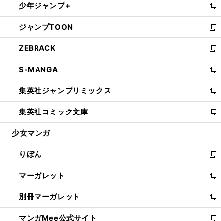
少年ジャンプ+
く
で
ド
ィ
い
新
開
ウ
ン
ウ
し
ジャンプTOON
く
で
ド
ィ
い
新
開
ウ
ン
ウ
し
ZEBRACK
く
で
ド
ィ
い
新
開
ウ
ン
ウ
し
S-MANGA
く
で
ド
ィ
い
新
開
ウ
ン
ウ
し
集英社ジャンプリミックス
く
で
ド
ィ
い
新
開
ウ
ン
ウ
し
集英社コミック文庫
く
で
ド
ィ
い
新
開
ウ
ン
ウ
し
少女マンガ
く
で
ド
ィ
い
開
ウ
ン
ウ
りぼん
く
で
ド
ィ
新
開
ウ
ン
し
マーガレット
く
で
ド
い
新
開
ウ
ウ
し
別冊マーガレット
く
で
ィ
い
新
開
ン
ウ
し
マンガMee公式サイト
く
ド
ィ
い
新