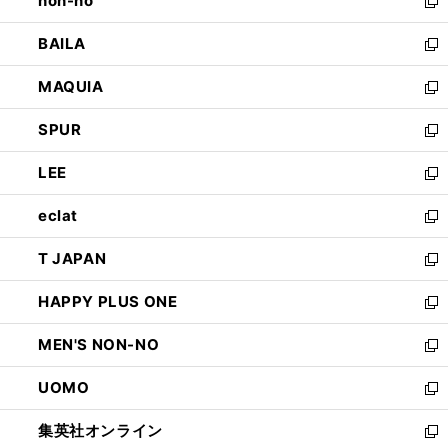
non-no
く
で
い
新
開
ウ
し
BAILA
く
ィ
い
新
ン
ウ
し
MAQUIA
ド
ィ
い
新
ウ
ン
ウ
し
SPUR
で
ド
ィ
い
新
開
ウ
ン
ウ
し
LEE
く
で
ド
ィ
い
新
開
ウ
ン
ウ
し
eclat
く
で
ド
ィ
い
新
開
ウ
ン
ウ
し
T JAPAN
く
で
ド
ィ
い
新
開
ウ
ン
ウ
し
HAPPY PLUS ONE
く
で
ド
ィ
い
新
開
ウ
ン
ウ
し
MEN'S NON-NO
く
で
ド
ィ
い
新
開
ウ
ン
ウ
し
UOMO
く
で
ド
ィ
い
新
開
ウ
ン
ウ
し
集英社オンライン
く
で
ド
ィ
い
新