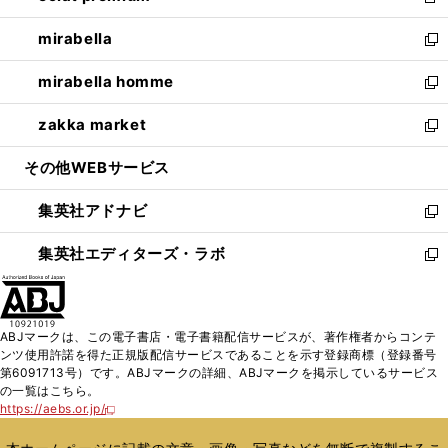
新
開
ウ
ン
ウ
し
mirabella
く
で
ド
ィ
い
新
開
ウ
ン
ウ
し
mirabella homme
く
で
ド
ィ
い
新
開
ウ
ン
ウ
し
zakka market
く
で
ド
ィ
い
新
開
ウ
ン
ウ
し
その他WEBサービス
く
で
ド
ィ
い
開
ウ
ン
ウ
集英社アドナビ
く
で
ド
ィ
新
開
ウ
ン
し
集英社エディターズ・ラボ
く
で
ド
い
新
開
ウ
ウ
し
く
で
ィ
い
開
ン
ウ
ABJマークは、この電子書店・電子書籍配信サービスが、著作権者からコンテ
く
ド
ィ
ンツ使用許諾を得た正規版配信サービスであることを示す登録商標（登録番号
ウ
ン
第6091713号）です。ABJマークの詳細、ABJマークを掲示しているサービス
で
ド
の一覧はこちら。
開
ウ
https://aebs.or.jp/
新
く
で
し
い
開