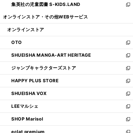
集英社の児童図書 S-KIDS.LAND
く
で
ド
い
新
開
ウ
ウ
し
オンラインストア・
その他WEBサービス
く
で
ィ
い
開
ン
ウ
オンラインストア
く
ド
ィ
ウ
ン
OTO
で
ド
新
開
ウ
し
SHUEISHA MANGA-ART HERITAGE
く
で
い
新
開
ウ
し
ジャンプキャラクターズストア
く
ィ
い
新
ン
ウ
し
HAPPY PLUS STORE
ド
ィ
い
新
ウ
ン
ウ
し
SHUEISHA VOX
で
ド
ィ
い
新
開
ウ
ン
ウ
し
LEEマルシェ
く
で
ド
ィ
い
新
開
ウ
ン
ウ
し
SHOP Marisol
く
で
ド
ィ
い
新
開
ウ
ン
ウ
し
eclat premium
く
で
ド
ィ
い