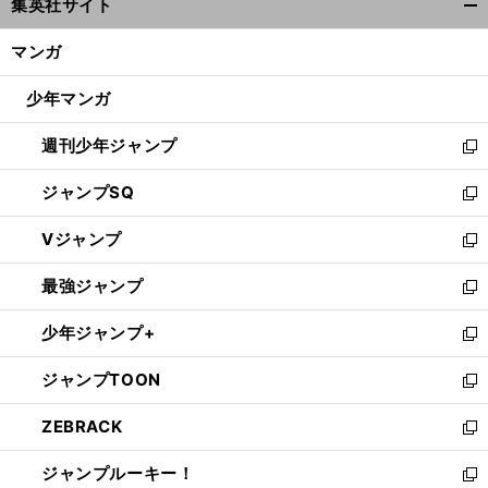
集英社サイト
ィ
開
ン
く/
マンガ
ド
閉
ウ
じ
少年マンガ
で
る
開
週刊少年ジャンプ
く
新
し
ジャンプSQ
い
新
ウ
し
Vジャンプ
ィ
い
新
ン
ウ
し
最強ジャンプ
ド
ィ
い
新
ウ
ン
ウ
し
少年ジャンプ+
で
ド
ィ
い
新
開
ウ
ン
ウ
し
ジャンプTOON
く
で
ド
ィ
い
新
開
ウ
ン
ウ
し
ZEBRACK
く
で
ド
ィ
い
新
開
ウ
ン
ウ
し
ジャンプルーキー！
く
で
ド
ィ
い
新