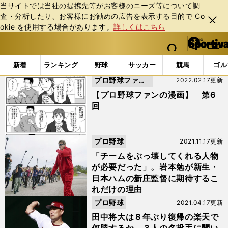
当サイトでは当社の提携先等がお客様のニーズ等について調
査・分析したり、お客様にお勧めの広告を表⽰する⽬的で Co
閉じ
okie を使⽤する場合があります。
詳しくはこちら
る
マイペ
web Sportiva (webスポルティーバ)
検索
メニュ
we
ー
「#岩本勉」の最新ニュース・ 情報
b
ジ
新着
ランキング
野球
サッカー
競馬
ゴル
ス
プロ野球ファン
2022.02.17更新
ポ
ル
の漫画
【プロ野球ファンの漫画】 第6
テ
回
ィ
ー
バ
プロ野球
2021.11.17更新
「チームをぶっ壊してくれる人物
が必要だった」。岩本勉が新生・
日本ハムの新庄監督に期待するこ
れだけの理由
プロ野球
2021.04.17更新
田中将大は８年ぶり復帰の楽天で