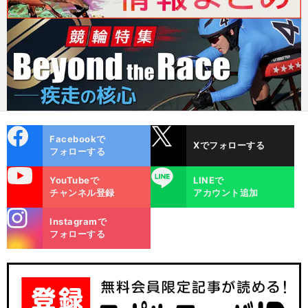
cebo
X
Facebookで
Xでフォローする
ok
フォローする
uTube
LINE
YouTubeで
LINEで
チャンネル登録
アカウント追加
stagra
Instagramで
m
フォローする