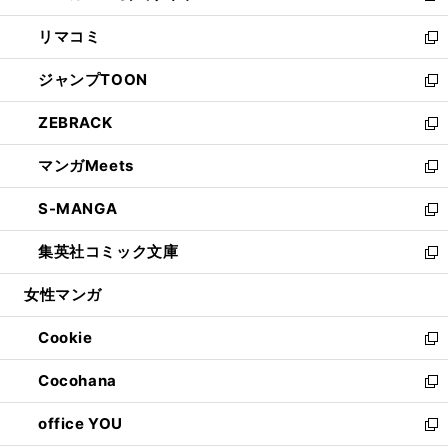
ウ
ン
ウ
し
リマコミ
で
ド
ィ
い
新
開
ウ
ン
ウ
し
ジャンプTOON
く
で
ド
ィ
い
新
開
ウ
ン
ウ
し
ZEBRACK
く
で
ド
ィ
い
新
開
ウ
ン
ウ
し
マンガMeets
く
で
ド
ィ
い
新
開
ウ
ン
ウ
し
S-MANGA
く
で
ド
ィ
い
新
開
ウ
ン
ウ
し
集英社コミック文庫
く
で
ド
ィ
い
新
開
ウ
ン
ウ
し
女性マンガ
く
で
ド
ィ
い
開
ウ
ン
ウ
Cookie
く
で
ド
ィ
新
開
ウ
ン
し
Cocohana
く
で
ド
い
新
開
ウ
ウ
し
office YOU
く
で
ィ
い
新
開
ン