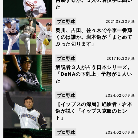
何勝するか。３人の名投手に聞い
た
プロ野球
2021.03.30更新
奥川、吉田、佐々木で今季一番輝
くのは誰か。岩本勉が「まとめて
ぶった切ります」
プロ野球
2017.10.30更新
解説者３人が占う日本シリーズ。
「DeNAの下剋上」予想が１人い
た
プロ野球
2024.02.07更新
【イップスの深層】経験者・岩本
勉が説く「イップス克服のヒン
ト」
プロ野球
2024.02.07更新