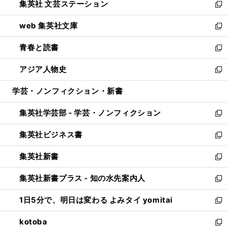
集英社 文芸ステーション
く
ィ
い
新
ン
ウ
し
web 集英社文庫
ド
ィ
い
新
ウ
ン
ウ
し
青春と読書
で
ド
ィ
い
新
開
ウ
ン
ウ
し
アジア人物史
く
で
ド
ィ
い
新
開
ウ
ン
ウ
し
学芸・ノンフィクション・新書
く
で
ド
ィ
い
開
ウ
ン
ウ
集英社学芸部 - 学芸・ノンフィクション
く
で
ド
ィ
新
開
ウ
ン
し
集英社ビジネス書
く
で
ド
い
新
開
ウ
ウ
し
集英社新書
く
で
ィ
い
新
開
ン
ウ
し
集英社新書プラス - 知の水先案内人
く
ド
ィ
い
新
ウ
ン
ウ
し
1日5分で、明日は変わる よみタイ yomitai
で
ド
ィ
い
新
開
ウ
ン
ウ
し
kotoba
く
で
ド
ィ
い
新