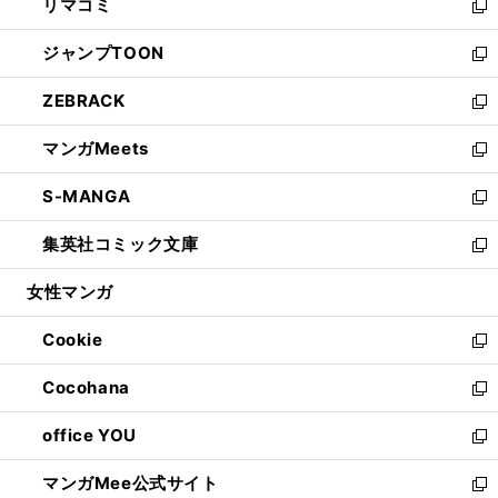
リマコミ
で
ド
ィ
い
新
開
ウ
ン
ウ
し
ジャンプTOON
く
で
ド
ィ
い
新
開
ウ
ン
ウ
し
ZEBRACK
く
で
ド
ィ
い
新
開
ウ
ン
ウ
し
マンガMeets
く
で
ド
ィ
い
新
開
ウ
ン
ウ
し
S-MANGA
く
で
ド
ィ
い
新
開
ウ
ン
ウ
し
集英社コミック文庫
く
で
ド
ィ
い
新
開
ウ
ン
ウ
し
女性マンガ
く
で
ド
ィ
い
開
ウ
ン
ウ
Cookie
く
で
ド
ィ
新
開
ウ
ン
し
Cocohana
く
で
ド
い
新
開
ウ
ウ
し
office YOU
く
で
ィ
い
新
開
ン
ウ
し
マンガMee公式サイト
く
ド
ィ
い
新