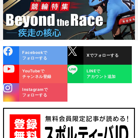
cebo
X
Facebookで
Xでフォローする
ok
フォローする
uTube
LINE
YouTubeで
LINEで
チャンネル登録
アカウント追加
stagra
Instagramで
m
フォローする