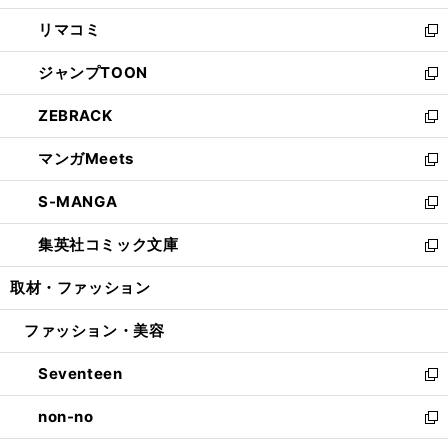
ウ
ン
ウ
し
リマコミ
で
ド
ィ
い
新
開
ウ
ン
ウ
し
ジャンプTOON
く
で
ド
ィ
い
新
開
ウ
ン
ウ
し
ZEBRACK
く
で
ド
ィ
い
新
開
ウ
ン
ウ
し
マンガMeets
く
で
ド
ィ
い
新
開
ウ
ン
ウ
し
S-MANGA
く
で
ド
ィ
い
新
開
ウ
ン
ウ
し
集英社コミック文庫
く
で
ド
ィ
い
新
開
ウ
ン
ウ
し
取材・ファッション
く
で
ド
ィ
い
開
ウ
ン
ウ
ファッション・美容
く
で
ド
ィ
開
ウ
ン
Seventeen
く
で
ド
新
開
ウ
し
non-no
く
で
い
新
開
ウ
し