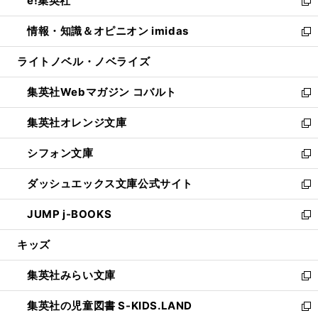
e!集英社
く
で
ド
ィ
い
新
開
ウ
ン
ウ
し
情報・知識＆オピニオン imidas
く
で
ド
ィ
い
新
開
ウ
ン
ウ
し
ライトノベル・ノベライズ
く
で
ド
ィ
い
開
ウ
ン
ウ
集英社Webマガジン コバルト
く
で
ド
ィ
新
開
ウ
ン
し
集英社オレンジ文庫
く
で
ド
い
新
開
ウ
ウ
し
シフォン文庫
く
で
ィ
い
新
開
ン
ウ
し
ダッシュエックス文庫公式サイト
く
ド
ィ
い
新
ウ
ン
ウ
し
JUMP j-BOOKS
で
ド
ィ
い
新
開
ウ
ン
ウ
し
キッズ
く
で
ド
ィ
い
開
ウ
ン
ウ
集英社みらい文庫
く
で
ド
ィ
新
開
ウ
ン
し
集英社の児童図書 S-KIDS.LAND
く
で
ド
い
新