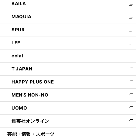
BAILA
く
ィ
い
新
ン
ウ
し
MAQUIA
ド
ィ
い
新
ウ
ン
ウ
し
SPUR
で
ド
ィ
い
新
開
ウ
ン
ウ
し
LEE
く
で
ド
ィ
い
新
開
ウ
ン
ウ
し
eclat
く
で
ド
ィ
い
新
開
ウ
ン
ウ
し
T JAPAN
く
で
ド
ィ
い
新
開
ウ
ン
ウ
し
HAPPY PLUS ONE
く
で
ド
ィ
い
新
開
ウ
ン
ウ
し
MEN'S NON-NO
く
で
ド
ィ
い
新
開
ウ
ン
ウ
し
UOMO
く
で
ド
ィ
い
新
開
ウ
ン
ウ
し
集英社オンライン
く
で
ド
ィ
い
新
開
ウ
ン
ウ
し
芸能・情報・スポーツ
く
で
ド
ィ
い