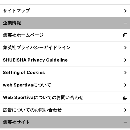
サイトマップ
企業情報
開
く/
集英社ホームページ
新
閉
し
じ
集英社プライバシーガイドライン
い
る
ウ
SHUEISHA Privacy Guideline
ィ
ン
Setting of Cookies
ド
ウ
web Sportivaについて
で
開
Web Sportivaについてのお問い合わせ
く
新
し
広告についてのお問い合わせ
い
ウ
集英社サイト
ィ
開
ン