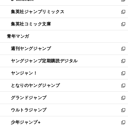
ィ
い
新
開
ウ
ン
ウ
し
集英社ジャンプリミックス
く
で
ド
ィ
い
新
開
ウ
ン
ウ
し
集英社コミック文庫
く
で
ド
ィ
い
新
開
ウ
ン
ウ
し
青年マンガ
く
で
ド
ィ
い
開
ウ
ン
ウ
週刊ヤングジャンプ
く
で
ド
ィ
新
開
ウ
ン
し
ヤングジャンプ定期購読デジタル
く
で
ド
い
新
開
ウ
ウ
し
ヤンジャン！
く
で
ィ
い
新
開
ン
ウ
し
となりのヤングジャンプ
く
ド
ィ
い
新
ウ
ン
ウ
し
グランドジャンプ
で
ド
ィ
い
新
開
ウ
ン
ウ
し
ウルトラジャンプ
く
で
ド
ィ
い
新
開
ウ
ン
ウ
し
少年ジャンプ+
く
で
ド
ィ
い
新