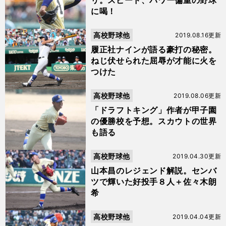
リ。スピード、パワー偏重の野球
に喝！
高校野球他
2019.08.16更新
履正社ナインが語る豪打の秘密。
ねじ伏せられた屈辱が才能に火を
つけた
高校野球他
2019.08.06更新
「ドラフトキング」作者が甲子園
の優勝校を予想。スカウトの世界
も語る
高校野球他
2019.04.30更新
山本昌のレジェンド解説。センバ
ツで輝いた好投手８人＋佐々木朗
希
高校野球他
2019.04.04更新