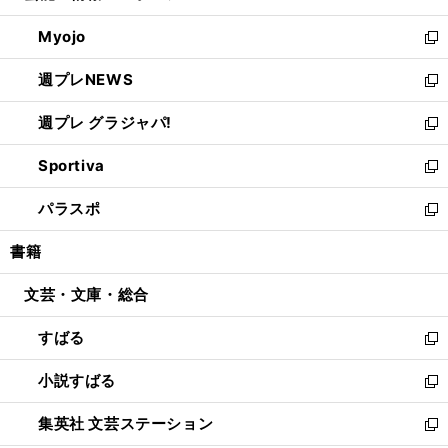
開
ウ
ン
ウ
Myojo
く
で
ド
ィ
新
開
ウ
ン
し
週プレNEWS
く
で
ド
い
新
開
ウ
ウ
し
週プレ グラジャパ!
く
で
ィ
い
新
開
ン
ウ
し
Sportiva
く
ド
ィ
い
新
ウ
ン
ウ
し
パラスポ
で
ド
ィ
い
新
開
ウ
ン
ウ
し
書籍
く
で
ド
ィ
い
開
ウ
ン
ウ
文芸・文庫・総合
く
で
ド
ィ
開
ウ
ン
すばる
く
で
ド
新
開
ウ
し
小説すばる
く
で
い
新
開
ウ
し
集英社 文芸ステーション
く
ィ
い
新
ン