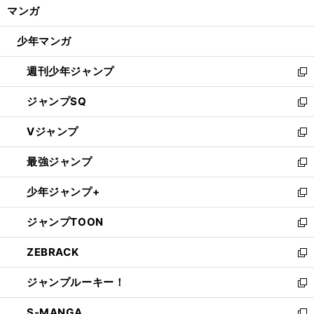
く/
マンガ
ド
閉
ウ
じ
少年マンガ
で
る
開
週刊少年ジャンプ
く
新
し
ジャンプSQ
い
新
ウ
し
Vジャンプ
ィ
い
新
ン
ウ
し
最強ジャンプ
ド
ィ
い
新
ウ
ン
ウ
し
少年ジャンプ+
で
ド
ィ
い
新
開
ウ
ン
ウ
し
ジャンプTOON
く
で
ド
ィ
い
新
開
ウ
ン
ウ
し
ZEBRACK
く
で
ド
ィ
い
新
開
ウ
ン
ウ
し
ジャンプルーキー！
く
で
ド
ィ
い
新
開
ウ
ン
ウ
し
S-MANGA
く
で
ド