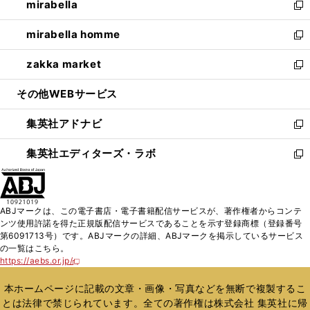
mirabella
く
で
ド
ィ
い
新
開
ウ
ン
ウ
し
mirabella homme
く
で
ド
ィ
い
新
開
ウ
ン
ウ
し
zakka market
く
で
ド
ィ
い
新
開
ウ
ン
ウ
し
その他WEBサービス
く
で
ド
ィ
い
開
ウ
ン
ウ
集英社アドナビ
く
で
ド
ィ
新
開
ウ
ン
し
集英社エディターズ・ラボ
く
で
ド
い
新
開
ウ
ウ
し
く
で
ィ
い
開
ン
ウ
ABJマークは、この電子書店・電子書籍配信サービスが、著作権者からコンテ
く
ド
ィ
ンツ使用許諾を得た正規版配信サービスであることを示す登録商標（登録番号
ウ
ン
第6091713号）です。ABJマークの詳細、ABJマークを掲示しているサービス
で
ド
の一覧はこちら。
開
ウ
https://aebs.or.jp/
新
く
で
し
い
開
本ホームページに記載の文章・画像・写真などを無断で複製するこ
ウ
く
とは法律で禁じられています。全ての著作権は株式会社 集英社に帰
ィ