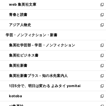
ウ
し
web 集英社文庫
ド
ィ
い
新
ウ
ン
ウ
し
青春と読書
で
ド
ィ
い
新
開
ウ
ン
ウ
し
アジア人物史
く
で
ド
ィ
い
新
開
ウ
ン
ウ
し
学芸・ノンフィクション・新書
く
で
ド
ィ
い
開
ウ
ン
ウ
集英社学芸部 - 学芸・ノンフィクション
く
で
ド
ィ
新
開
ウ
ン
し
集英社ビジネス書
く
で
ド
い
新
開
ウ
ウ
し
集英社新書
く
で
ィ
い
新
開
ン
ウ
し
集英社新書プラス - 知の水先案内人
く
ド
ィ
い
新
ウ
ン
ウ
し
1日5分で、明日は変わる よみタイ yomitai
で
ド
ィ
い
新
開
ウ
ン
ウ
し
kotoba
く
で
ド
ィ
い
新
開
ウ
ン
ウ
し