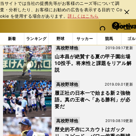
当サイトでは当社の提携先等がお客様のニーズ等について調
査・分析したり、お客様にお勧めの広告を表⽰する⽬的で Co
閉じ
okie を使⽤する場合があります。
詳しくはこちら
る
マイペ
web Sportiva (webスポルティーバ)
検索
メニュ
we
ー
「#前佑囲斗」の最新ニュース・ 情報
b
ジ
新着
ランキング
野球
サッカー
競馬
ゴル
ス
高校野球他
2019.09.17更新
ポ
ル
山本昌が絶賛する夏の甲子園出場
テ
10投手。将来性と課題をリアル解
ィ
説
ー
バ
高校野球他
2019.09.01更新
履正社の日本一で始まる新２強物
語。真の王者へ「ある勝利」が必
要だ
高校野球他
2019.08.19更新
歴史的不作にスカウトはガック