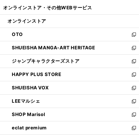
開
ウ
ウ
し
オンラインストア・
その他WEBサービス
く
で
ィ
い
開
ン
ウ
オンラインストア
く
ド
ィ
ウ
ン
OTO
で
ド
新
開
ウ
し
SHUEISHA MANGA-ART HERITAGE
く
で
い
新
開
ウ
し
ジャンプキャラクターズストア
く
ィ
い
新
ン
ウ
し
HAPPY PLUS STORE
ド
ィ
い
新
ウ
ン
ウ
し
SHUEISHA VOX
で
ド
ィ
い
新
開
ウ
ン
ウ
し
LEEマルシェ
く
で
ド
ィ
い
新
開
ウ
ン
ウ
し
SHOP Marisol
く
で
ド
ィ
い
新
開
ウ
ン
ウ
し
eclat premium
く
で
ド
ィ
い
新
開
ウ
ン
ウ
し