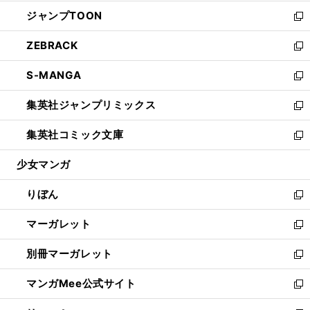
開
ウ
ン
ウ
し
ジャンプTOON
く
で
ド
ィ
い
新
開
ウ
ン
ウ
し
ZEBRACK
く
で
ド
ィ
い
新
開
ウ
ン
ウ
し
S-MANGA
く
で
ド
ィ
い
新
開
ウ
ン
ウ
し
集英社ジャンプリミックス
く
で
ド
ィ
い
新
開
ウ
ン
ウ
し
集英社コミック文庫
く
で
ド
ィ
い
新
開
ウ
ン
ウ
し
少女マンガ
く
で
ド
ィ
い
開
ウ
ン
ウ
りぼん
く
で
ド
ィ
新
開
ウ
ン
し
マーガレット
く
で
ド
い
新
開
ウ
ウ
し
別冊マーガレット
く
で
ィ
い
新
開
ン
ウ
し
マンガMee公式サイト
く
ド
ィ
い
新
ウ
ン
ウ
し