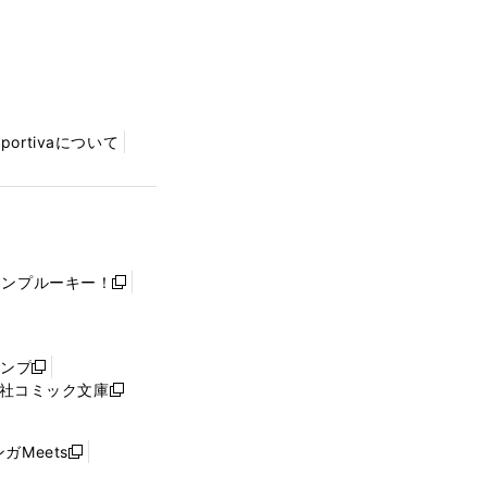
Sportivaについて
ャンプルーキー！
新
し
い
ウ
ャンプ
新
ィ
社コミック文庫
し
新
ン
い
し
ド
ウ
い
ウ
ガMeets
新
ィ
ウ
で
し
ン
ィ