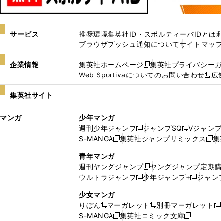
サービス
推奨環境
集英社ID・スポルティーバIDとは
ブラウザプッシュ通知について
サイトマッ
企業情報
集英社ホームページ
集英社プライバシー
新
Web Sportivaについてのお問い合わせ
広
し
新
い
し
集英社サイト
ウ
い
ィ
ウ
マンガ
少年マンガ
ン
ィ
週刊少年ジャンプ
ジャンプSQ
Vジャン
ド
ン
新
新
S-MANGA
集英社ジャンプリミックス
集
ウ
ド
新
し
し
新
で
ウ
し
い
い
し
青年マンガ
開
で
い
ウ
ウ
い
週刊ヤングジャンプ
ヤングジャンプ定期
新
く
開
ウ
ィ
ィ
ウ
ウルトラジャンプ
少年ジャンプ+
ジャン
新
し
新
く
ィ
ン
ン
ィ
し
い
し
ン
ド
ド
ン
少女マンガ
い
ウ
い
ド
ウ
ウ
ド
りぼん
マーガレット
別冊マーガレット
新
新
新
ウ
ィ
ウ
ウ
で
で
ウ
S-MANGA
集英社コミック文庫
し
新
し
新
ィ
ン
ィ