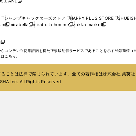
S.LAND
開
開
開
開
新
ウ
ウ
ウ
ド
ド
ウ
ド
ウ
ド
く
く
く
く
し
ィ
ィ
ィ
ウ
ウ
で
ウ
で
ウ
い
ン
ン
ン
ジャンプキャラクターズストア
HAPPY PLUS STORE
SHUEIS
で
で
開
で
開
で
新
新
新
ウ
ド
ド
ド
ium
mirabella
mirabella homme
zakka market
開
開
く
開
く
開
し
新
新
新
し
新
し
ィ
ウ
ウ
ウ
く
く
く
く
い
し
し
い
し
し
い
ン
で
で
で
ウ
い
い
ウ
い
い
ウ
ド
ボ
開
開
開
新
ィ
ウ
ウ
ィ
ウ
ウ
ィ
ウ
く
く
く
し
らコンテンツ使用許諾を得た正規版配信サービスであることを示す登録商標（登録番
ン
ィ
ィ
ン
ィ
ィ
ン
で
い
覧はこちら。
ド
ン
ン
ド
ン
ン
ド
開
ウ
ウ
ド
ド
ウ
ド
ド
ウ
く
ィ
で
ウ
ウ
で
ウ
ウ
で
ることは法律で禁じられています。全ての著作権は株式会社 集英社
ン
開
で
で
開
で
で
開
ド
HA Inc. All Rights Reserved.
く
開
開
く
開
開
く
ウ
く
く
く
く
で
開
く