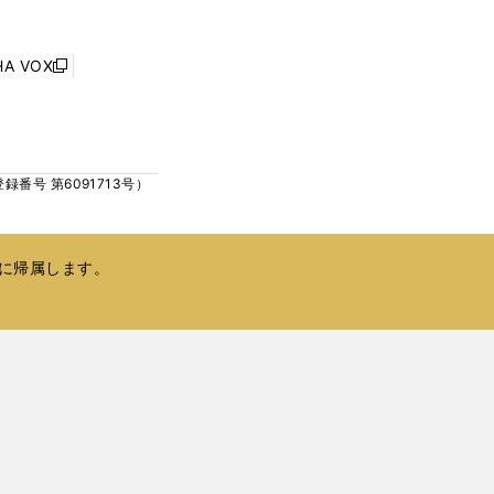
ウ
ウ
ィ
で
ン
HA VOX
開
新
ド
く
し
ウ
い
で
ウ
開
ィ
く
号 第6091713号）
ン
ド
ウ
で
に帰属します。
開
く