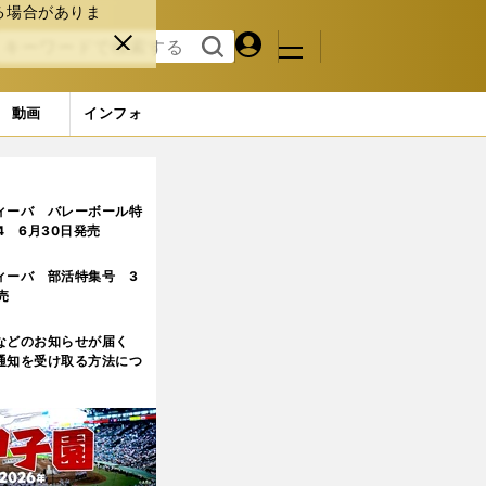
る場合がありま
マイペ
閉じ
検索
メニュ
ー
る
す
ジ
る
動画
インフォ
ィーバ バレーボール特
.4 6月30日発売
ィーバ 部活特集号 3
売
などのお知らせが届く
通知を受け取る方法につ