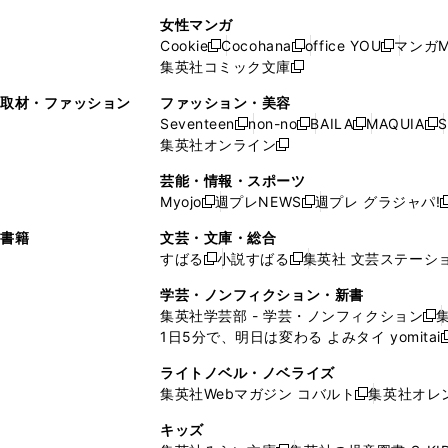
で
開
開
で
い
し
い
し
ン
ド
ン
女性マンガ
開
く
く
開
ウ
い
ウ
い
ド
ウ
ド
Cookie
Cocohana
office YOU
マンガM
く
く
新
新
新
ィ
ウ
ィ
ウ
ウ
で
ウ
集英社コミック文庫
し
新
し
し
ン
ィ
ン
ィ
で
開
で
い
し
い
い
ド
ン
ド
ン
取材・ファッション
ファッション・美容
開
く
開
ウ
い
ウ
ウ
ウ
ド
ウ
ド
Seventeen
non-no
BAILA
MAQUIA
S
く
く
新
新
新
新
ィ
ウ
ィ
ィ
で
ウ
で
ウ
集英社オンライン
し
新
し
し
し
ン
ィ
ン
ン
開
で
開
で
い
し
い
い
い
ド
ン
ド
ド
芸能・情報・スポーツ
く
開
く
開
ウ
い
ウ
ウ
ウ
ウ
ド
ウ
ウ
Myojo
週プレNEWS
週プレ グラジャパ!
く
く
新
新
新
ィ
ウ
ィ
ィ
ィ
で
ウ
で
で
し
し
ン
ィ
ン
ン
ン
書籍
文芸・文庫・総合
開
で
開
開
い
い
ド
ン
ド
ド
ド
すばる
小説すばる
集英社 文芸ステーシ
く
開
く
く
新
新
ウ
ウ
ウ
ド
ウ
ウ
ウ
く
し
し
ィ
ィ
学芸・ノンフィクション・新書
で
ウ
で
で
で
い
い
ン
ン
集英社学芸部 - 学芸・ノンフィクション
開
で
開
開
開
新
ウ
ウ
ド
ド
1日5分で、明日は変わる よみタイ yomitai
く
開
く
く
く
し
新
ィ
ィ
ウ
ウ
く
い
ン
ン
ライトノベル・ノベライズ
で
で
ウ
ド
ド
集英社Webマガジン コバルト
集英社オレ
開
開
新
ィ
ウ
ウ
く
く
し
ン
キッズ
で
で
い
ド