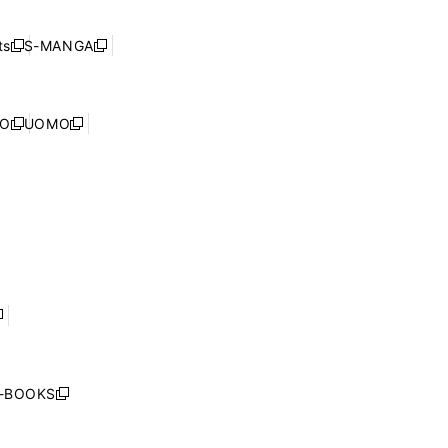
開
い
ド
ン
く
ウ
ウ
ド
s
S-MANGA
新
新
ィ
で
ウ
し
し
ン
開
で
い
い
ド
く
開
ウ
ウ
ウ
NO
UOMO
く
新
新
ィ
ィ
で
し
し
ン
ン
開
い
い
ド
ド
く
ウ
ウ
ウ
ウ
ィ
ィ
で
で
ン
ン
開
開
ド
ド
く
く
ウ
ウ
で
で
開
開
く
く
し
い
ウ
j-BOOKS
新
ィ
し
ン
い
ド