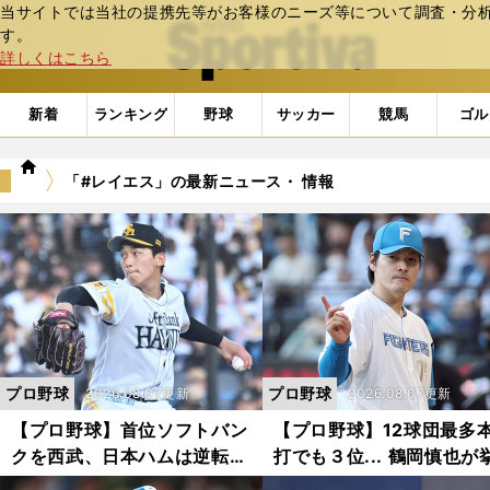
当サイトでは当社の提携先等がお客様のニーズ等について調査・分析し
web Sportiva (webスポルティーバ)
す。
詳しくはこちら
新着
ランキング
野球
サッカー
競馬
ゴル
we
「#レイエス」の最新ニュース・ 情報
b
ス
ポ
ル
テ
ィ
ー
バ
プロ野球
プロ野球
2026.08.07更新
2026.08.07更新
【プロ野球】首位ソフトバン
【プロ野球】12球団最多
クを西武、日本ハムは逆転で
打でも３位... 鶴岡慎也が
きるか？ 鶴岡慎也が挙げる
げた「日本ハムの誤算」