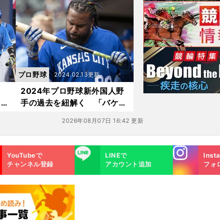
は何％？」
プロ野球
2024.02.13更新
2024年プロ野球新外国人野
える
手の過去を紐解く 「バケモ
ぶ
ノ」と呼ばれるパワーの持ち
2026年08月07日 16:42 更新
主は？
Instagra
LINE
YouTubeで
LINEで
Inst
m
チャンネル登録
アカウント追加
フォ