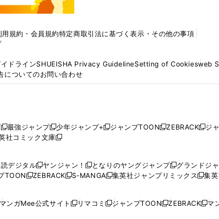
利用規約・会員規約
特定商取引法に基づく表示・その他の事項
プ
ガイドライン
SHUEISHA Privacy Guideline
Setting of Cookies
web 
告についてのお問い合わせ
プ
最強ジャンプ
少年ジャンプ+
ジャンプTOON
ZEBRACK
ジ
新
新
新
新
新
英社コミック文庫
し
新
し
し
し
し
い
い
し
い
い
い
ウ
ウ
い
ウ
ウ
ウ
購読デジタル
ヤンジャン！
となりのヤングジャンプ
グランドジ
新
新
新
ィ
ィ
ウ
ィ
ィ
ィ
プTOON
ZEBRACK
S-MANGA
集英社ジャンプリミックス
集英
新
し
新
し
新
し
新
ン
ン
ィ
ン
ン
ン
し
い
し
い
し
い
し
ド
ド
ン
ド
ド
ド
い
ウ
い
ウ
い
ウ
い
ウ
ウ
ド
ウ
ウ
ウ
マンガMee公式サイト
リマコミ
ジャンプTOON
ZEBRACK
マン
新
新
新
新
ウ
ィ
ウ
ィ
ウ
ィ
ウ
で
で
ウ
で
で
で
し
し
し
し
し
ィ
ン
ィ
ン
ィ
ン
ィ