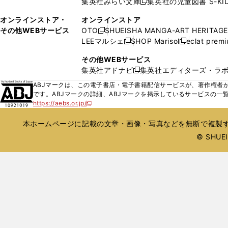
集英社みらい文庫
集英社の児童図書 S-KID
開
開
新
ウ
ウ
く
く
し
ィ
オンラインストア・
オンラインストア
で
い
ン
その他WEBサービス
OTO
SHUEISHA MANGA-ART HERITAGE
開
新
ウ
ド
LEEマルシェ
SHOP Marisol
eclat prem
く
し
新
新
ィ
ウ
い
し
し
ン
その他WEBサービス
で
ウ
い
い
ド
集英社アドナビ
集英社エディターズ・ラ
開
新
ィ
ウ
ウ
ウ
く
し
ABJマークは、この電子書店・電子書籍配信サービスが、著作権者か
ン
ィ
ィ
で
い
です。ABJマークの詳細、ABJマークを掲示しているサービスの一
ド
ン
ン
開
https://aebs.or.jp/
ウ
新
ウ
ド
ド
く
し
ィ
で
ウ
ウ
い
本ホームページに記載の文章・画像・写真などを無断で複製す
ン
開
で
で
ウ
ド
© SHUEIS
ィ
く
開
開
ン
ウ
く
く
ド
で
ウ
開
で
開
く
く