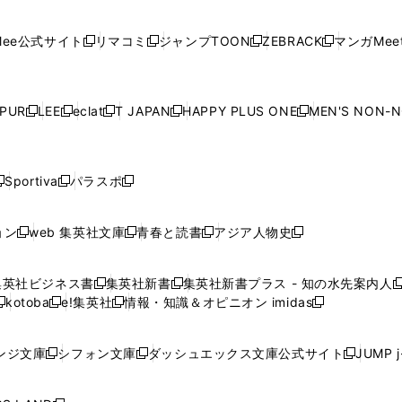
開
開
で
開
開
開
い
い
い
い
い
ン
ド
ン
ド
ン
ド
ン
く
く
開
く
く
く
ウ
ウ
ウ
ウ
ウ
ド
ウ
ド
ウ
ド
ウ
ド
ee公式サイト
リマコミ
ジャンプTOON
ZEBRACK
マンガMeet
く
新
新
新
新
ィ
ィ
ィ
ィ
ィ
ウ
で
ウ
で
ウ
で
ウ
し
し
し
し
ン
ン
ン
ン
ン
で
開
で
開
で
開
で
い
い
い
い
ド
ド
ド
ド
ド
開
く
開
く
開
く
開
ウ
ウ
ウ
ウ
ウ
ウ
ウ
ウ
ウ
PUR
LEE
eclat
T JAPAN
HAPPY PLUS ONE
MEN'S NON-
く
く
く
く
新
新
新
新
新
ィ
ィ
ィ
ィ
で
で
で
で
で
し
し
し
し
し
ン
ン
ン
ン
開
開
開
開
開
い
い
い
い
い
ド
ド
ド
ド
く
く
く
く
く
ウ
ウ
ウ
ウ
ウ
ウ
ウ
ウ
ウ
Sportiva
パラスポ
新
新
ィ
ィ
ィ
ィ
ィ
で
で
で
で
し
し
し
ン
ン
ン
ン
ン
開
開
開
開
い
い
い
ド
ド
ド
ド
ド
ョン
web 集英社文庫
青春と読書
アジア人物史
く
く
く
く
新
新
新
新
ウ
ウ
ウ
ウ
ウ
ウ
ウ
ウ
し
し
し
し
ィ
ィ
ィ
で
で
で
で
で
い
い
い
い
ン
ン
ン
集英社ビジネス書
集英社新書
集英社新書プラス - 知の水先案内人
開
開
開
開
開
新
新
新
ウ
ウ
ウ
ウ
ド
ド
ド
kotoba
e!集英社
情報・知識＆オピニオン imidas
く
く
く
く
く
新
し
新
し
新
ィ
ィ
ィ
ィ
ウ
ウ
ウ
し
し
い
し
い
し
ン
ン
ン
ン
で
で
で
い
い
ウ
い
ウ
い
ド
ド
ド
ド
ンジ文庫
シフォン文庫
ダッシュエックス文庫公式サイト
JUMP 
開
開
開
新
新
新
ウ
ウ
ィ
ウ
ィ
ウ
ウ
ウ
ウ
ウ
く
く
く
し
し
し
ィ
ィ
ン
ィ
ン
ィ
で
で
で
で
い
い
い
ン
ン
ド
ン
ド
ン