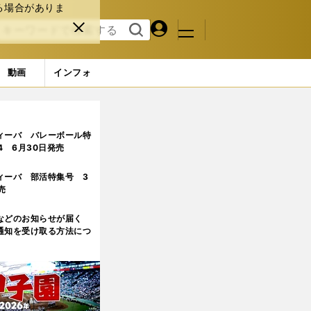
る場合がありま
マイペ
閉じ
検索
メニュ
ー
る
す
ジ
る
動画
インフォ
ィーバ バレーボール特
.4 6月30日発売
ィーバ 部活特集号 3
売
などのお知らせが届く
通知を受け取る方法につ