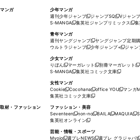
ィ
ウ
マンガ
少年マンガ
ン
ィ
週刊少年ジャンプ
ジャンプSQ
Vジャン
ド
ン
新
新
S-MANGA
集英社ジャンプリミックス
集
ウ
ド
新
し
し
新
で
ウ
し
い
い
し
青年マンガ
開
で
い
ウ
ウ
い
週刊ヤングジャンプ
ヤングジャンプ定期
新
く
開
ウ
ィ
ィ
ウ
ウルトラジャンプ
少年ジャンプ+
ジャン
新
し
新
く
ィ
ン
ン
ィ
し
い
し
ン
ド
ド
ン
少女マンガ
い
ウ
い
ド
ウ
ウ
ド
りぼん
マーガレット
別冊マーガレット
新
新
新
ウ
ィ
ウ
ウ
で
で
ウ
S-MANGA
集英社コミック文庫
し
新
し
新
ィ
ン
ィ
で
開
開
で
い
し
い
し
ン
ド
ン
女性マンガ
開
く
く
開
ウ
い
ウ
い
ド
ウ
ド
Cookie
Cocohana
office YOU
マンガM
く
く
新
新
新
ィ
ウ
ィ
ウ
ウ
で
ウ
集英社コミック文庫
し
新
し
し
ン
ィ
ン
ィ
で
開
で
い
し
い
い
ド
ン
ド
ン
取材・ファッション
ファッション・美容
開
く
開
ウ
い
ウ
ウ
ウ
ド
ウ
ド
Seventeen
non-no
BAILA
MAQUIA
S
く
く
新
新
新
新
ィ
ウ
ィ
ィ
で
ウ
で
ウ
集英社オンライン
し
新
し
し
し
ン
ィ
ン
ン
開
で
開
で
い
し
い
い
い
ド
ン
ド
ド
芸能・情報・スポーツ
く
開
く
開
ウ
い
ウ
ウ
ウ
ウ
ド
ウ
ウ
Myojo
週プレNEWS
週プレ グラジャパ!
く
く
新
新
新