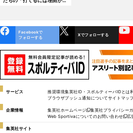
たちの「打てるには理由があ
る」
ebo
X
YouTube
Facebookで
Xでフォローする
ok
フォローする
サービス
推奨環境
集英社ID・スポルティーバIDとは
ブラウザプッシュ通知について
サイトマッ
企業情報
集英社ホームページ
集英社プライバシー
新
Web Sportivaについてのお問い合わせ
広
し
新
い
し
集英社サイト
ウ
い