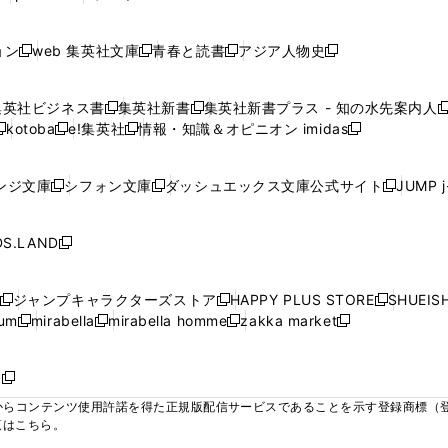
ィ
ィ
ィ
ィ
ィ
で
で
で
で
し
し
し
ン
ン
ン
ン
ン
開
開
開
開
い
い
い
ド
ド
ド
ド
ド
ョン
web 集英社文庫
青春と読書
アジア人物史
く
く
く
く
新
新
新
新
ウ
ウ
ウ
ウ
ウ
ウ
ウ
ウ
し
し
し
し
ィ
ィ
ィ
で
で
で
で
で
い
い
い
い
ン
ン
ン
集英社ビジネス書
集英社新書
集英社新書プラス - 知の水先案内人
開
開
開
開
開
新
新
新
ウ
ウ
ウ
ウ
ド
ド
ド
kotoba
e!集英社
情報・知識＆オピニオン imidas
く
く
く
く
く
新
し
新
し
新
ィ
ィ
ィ
ィ
ウ
ウ
ウ
し
し
い
し
い
し
ン
ン
ン
ン
で
で
で
い
い
ウ
い
ウ
い
ド
ド
ド
ド
ンジ文庫
シフォン文庫
ダッシュエックス文庫公式サイト
JUMP 
開
開
開
新
新
新
ウ
ウ
ィ
ウ
ィ
ウ
ウ
ウ
ウ
ウ
く
く
く
し
し
し
ィ
ィ
ン
ィ
ン
ィ
で
で
で
で
い
い
い
ン
ン
ド
ン
ド
ン
S.LAND
開
開
開
開
新
ウ
ウ
ウ
ド
ド
ウ
ド
ウ
ド
く
く
く
く
し
ィ
ィ
ィ
ウ
ウ
で
ウ
で
ウ
い
ン
ン
ン
ジャンプキャラクターズストア
HAPPY PLUS STORE
SHUEIS
で
で
開
で
開
で
新
新
新
ウ
ド
ド
ド
ium
mirabella
mirabella homme
zakka market
開
開
く
開
く
開
し
新
新
新
し
新
し
ィ
ウ
ウ
ウ
く
く
く
く
い
し
し
い
し
し
い
ン
で
で
で
ウ
い
い
ウ
い
い
ウ
ド
ボ
開
開
開
新
ィ
ウ
ウ
ィ
ウ
ウ
ィ
ウ
く
く
く
し
らコンテンツ使用許諾を得た正規版配信サービスであることを示す登録商標（登録番
ン
ィ
ィ
ン
ィ
ィ
ン
で
い
覧はこちら。
ド
ン
ン
ド
ン
ン
ド
開
ウ