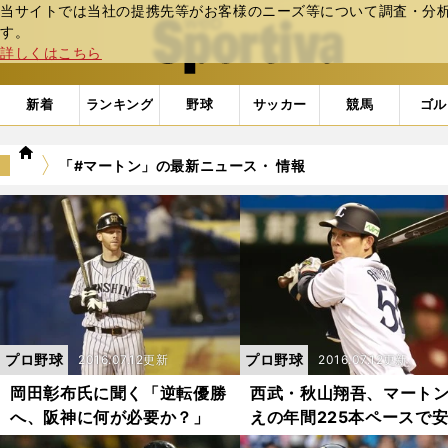
当サイトでは当社の提携先等がお客様のニーズ等について調査・分析し
web Sportiva (webスポルティーバ)
す。
詳しくはこちら
新着
ランキング
野球
サッカー
競馬
ゴル
we
「#マートン」の最新ニュース・ 情報
b
ス
ポ
ル
テ
ィ
ー
バ
プロ野球
プロ野球
2016.07.12更新
2016.07.12更新
岡田彰布氏に聞く「逆転優勝
西武・秋山翔吾、マート
へ、阪神に何が必要か？」
えの年間225本ペースで
量産中