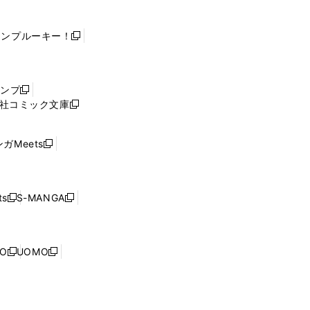
ャンプルーキー！
新
し
い
ウ
ャンプ
新
ィ
社コミック文庫
し
新
ン
い
し
ド
ウ
い
ウ
ガMeets
新
ィ
ウ
で
し
ン
ィ
開
い
ド
ン
く
ウ
ウ
ド
s
S-MANGA
新
新
ィ
で
ウ
し
し
ン
開
で
い
い
ド
く
開
ウ
ウ
ウ
NO
UOMO
く
新
新
ィ
ィ
で
し
し
ン
ン
開
い
い
ド
ド
く
ウ
ウ
ウ
ウ