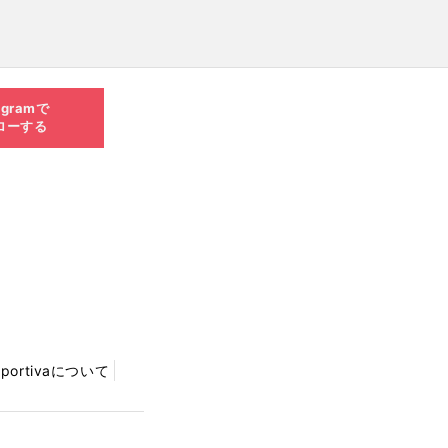
agramで
ローする
Sportivaについて