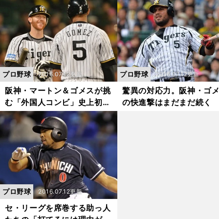
プロ野球
プロ野球
2016.07.12更新
2016.07.12更新
阪神・マートン＆ゴメスが挑
驚異の対応力。阪神・ゴ
む「外国人コンビ」史上初の
の快進撃はまだまだ続く
快挙とは？
プロ野球
2016.07.12更新
セ・リーグを席巻する助っ人