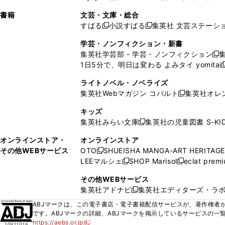
ィ
ウ
ィ
ィ
ィ
で
ウ
で
で
し
し
ン
ィ
ン
ン
ン
書籍
文芸・文庫・総合
開
で
開
開
い
い
ド
ン
ド
ド
ド
すばる
小説すばる
集英社 文芸ステーシ
く
開
く
く
新
新
ウ
ウ
ウ
ド
ウ
ウ
ウ
く
し
し
ィ
ィ
学芸・ノンフィクション・新書
で
ウ
で
で
で
い
い
ン
ン
集英社学芸部 - 学芸・ノンフィクション
開
で
開
開
開
新
ウ
ウ
ド
ド
1日5分で、明日は変わる よみタイ yomitai
く
開
く
く
く
し
新
ィ
ィ
ウ
ウ
く
い
ン
ン
ライトノベル・ノベライズ
で
で
ウ
ド
ド
集英社Webマガジン コバルト
集英社オレ
開
開
新
ィ
ウ
ウ
く
く
し
ン
キッズ
で
で
い
ド
集英社みらい文庫
集英社の児童図書 S-KID
開
開
新
ウ
ウ
く
く
し
ィ
オンラインストア・
オンラインストア
で
い
ン
その他WEBサービス
OTO
SHUEISHA MANGA-ART HERITAGE
開
新
ウ
ド
LEEマルシェ
SHOP Marisol
eclat prem
く
し
新
新
ィ
ウ
い
し
し
ン
その他WEBサービス
で
ウ
い
い
ド
集英社アドナビ
集英社エディターズ・ラ
開
新
ィ
ウ
ウ
ウ
く
し
ABJマークは、この電子書店・電子書籍配信サービスが、著作権者か
ン
ィ
ィ
で
い
です。ABJマークの詳細、ABJマークを掲示しているサービスの一
ド
ン
ン
開
https://aebs.or.jp/
ウ
新