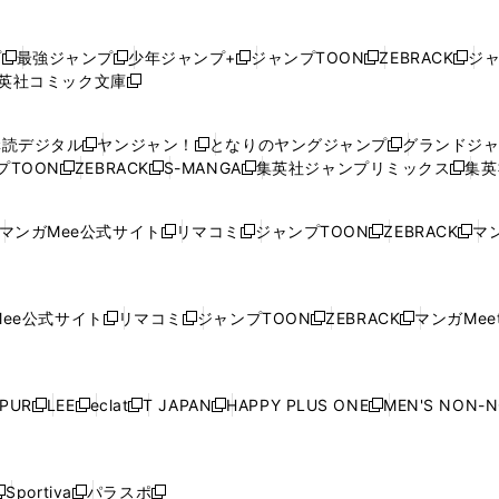
プ
最強ジャンプ
少年ジャンプ+
ジャンプTOON
ZEBRACK
ジ
新
新
新
新
新
英社コミック文庫
し
新
し
し
し
し
い
い
し
い
い
い
ウ
ウ
い
ウ
ウ
ウ
購読デジタル
ヤンジャン！
となりのヤングジャンプ
グランドジ
新
新
新
ィ
ィ
ウ
ィ
ィ
ィ
プTOON
ZEBRACK
S-MANGA
集英社ジャンプリミックス
集英
新
し
新
し
新
し
新
ン
ン
ィ
ン
ン
ン
し
い
し
い
し
い
し
ド
ド
ン
ド
ド
ド
い
ウ
い
ウ
い
ウ
い
ウ
ウ
ド
ウ
ウ
ウ
マンガMee公式サイト
リマコミ
ジャンプTOON
ZEBRACK
マン
新
新
新
新
ウ
ィ
ウ
ィ
ウ
ィ
ウ
で
で
ウ
で
で
で
し
し
し
し
し
ィ
ン
ィ
ン
ィ
ン
ィ
開
開
で
開
開
開
い
い
い
い
い
ン
ド
ン
ド
ン
ド
ン
く
く
開
く
く
く
ウ
ウ
ウ
ウ
ウ
ド
ウ
ド
ウ
ド
ウ
ド
ee公式サイト
リマコミ
ジャンプTOON
ZEBRACK
マンガMeet
く
新
新
新
新
ィ
ィ
ィ
ィ
ィ
ウ
で
ウ
で
ウ
で
ウ
し
し
し
し
ン
ン
ン
ン
ン
で
開
で
開
で
開
で
い
い
い
い
ド
ド
ド
ド
ド
開
く
開
く
開
く
開
ウ
ウ
ウ
ウ
ウ
ウ
ウ
ウ
ウ
PUR
LEE
eclat
T JAPAN
HAPPY PLUS ONE
MEN'S NON-
く
く
く
く
新
新
新
新
新
ィ
ィ
ィ
ィ
で
で
で
で
で
し
し
し
し
し
ン
ン
ン
ン
開
開
開
開
開
い
い
い
い
い
ド
ド
ド
ド
く
く
く
く
く
ウ
ウ
ウ
ウ
ウ
ウ
ウ
ウ
ウ
Sportiva
パラスポ
新
新