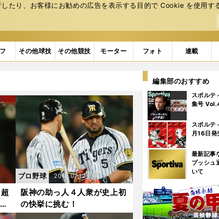
たり、お客様にお勧めの広告を表⽰する⽬的で Cookie を使⽤す
フ
その他球技
その他競技
モーター
フォト
連載
編集部のおすすめ
スポルテ
集号 Vol
スポルテ
月16日発
最新記事
プッシュ
いて
プロ野球
2016.07.12更新
ン超
阪神の助っ人４人衆が史上初
安打
の快挙に挑む！