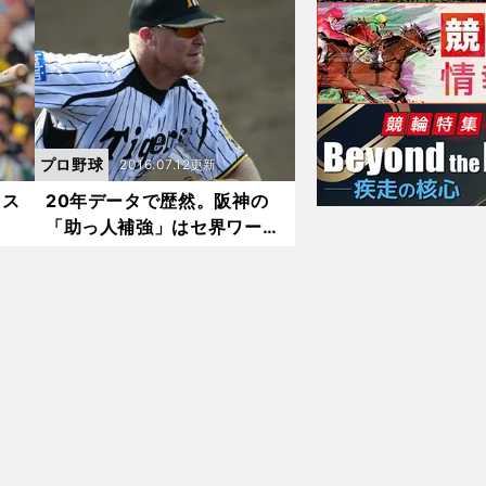
プロ野球
2016.07.12更新
メス
20年データで歴然。阪神の
「助っ人補強」はセ界ワース
ト