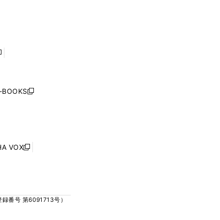
ィ
ィ
で
で
ン
ン
開
開
ド
ド
く
く
ウ
ウ
で
で
開
開
く
く
し
い
ウ
j-BOOKS
新
ィ
し
ン
い
ド
ウ
ウ
ィ
で
ン
HA VOX
開
新
ド
く
し
ウ
い
で
ウ
開
ィ
く
号 第6091713号）
ン
ド