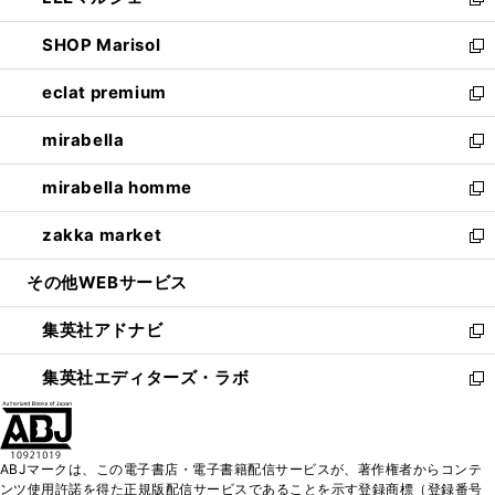
ィ
い
新
開
ウ
ン
ウ
し
SHOP Marisol
く
で
ド
ィ
い
新
開
ウ
ン
ウ
し
eclat premium
く
で
ド
ィ
い
新
開
ウ
ン
ウ
し
mirabella
く
で
ド
ィ
い
新
開
ウ
ン
ウ
し
mirabella homme
く
で
ド
ィ
い
新
開
ウ
ン
ウ
し
zakka market
く
で
ド
ィ
い
新
開
ウ
ン
ウ
し
その他WEBサービス
く
で
ド
ィ
い
開
ウ
ン
ウ
集英社アドナビ
く
で
ド
ィ
新
開
ウ
ン
し
集英社エディターズ・ラボ
く
で
ド
い
新
開
ウ
ウ
し
く
で
ィ
い
開
ン
ウ
ABJマークは、この電子書店・電子書籍配信サービスが、著作権者からコンテ
く
ド
ィ
ンツ使用許諾を得た正規版配信サービスであることを示す登録商標（登録番号