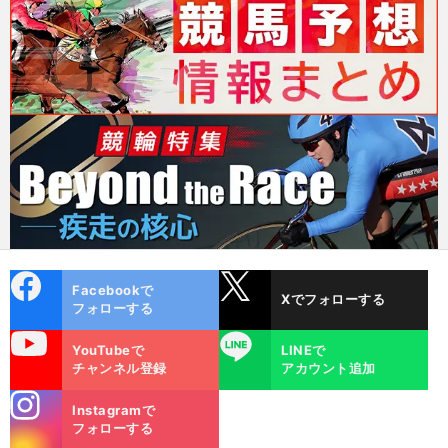
cebo
X
Facebookで
Xでフォローする
ok
フォローする
uTube
LINE
YouTubeで
LINEで
チャンネル登録
アカウント追加
stagra
Instagramで
m
フォローする