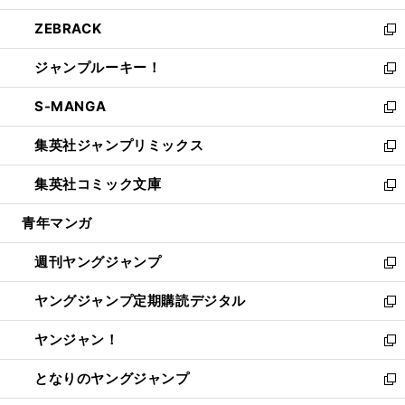
開
ウ
ン
ウ
し
ZEBRACK
く
で
ド
ィ
い
新
開
ウ
ン
ウ
し
ジャンプルーキー！
く
で
ド
ィ
い
新
開
ウ
ン
ウ
し
S-MANGA
く
で
ド
ィ
い
新
開
ウ
ン
ウ
し
集英社ジャンプリミックス
く
で
ド
ィ
い
新
開
ウ
ン
ウ
し
集英社コミック文庫
く
で
ド
ィ
い
新
開
ウ
ン
ウ
し
青年マンガ
く
で
ド
ィ
い
開
ウ
ン
ウ
週刊ヤングジャンプ
く
で
ド
ィ
新
開
ウ
ン
し
ヤングジャンプ定期購読デジタル
く
で
ド
い
新
開
ウ
ウ
し
ヤンジャン！
く
で
ィ
い
新
開
ン
ウ
し
となりのヤングジャンプ
く
ド
ィ
い
新
ウ
ン
ウ
し