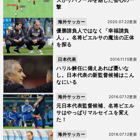
ズがリバプールを崩した会心の一
撃
海外サッカー
2020.07.22更新
優勝請負人ではなく「幸福請負
人」。名将ビエルサの魔法の正体
を探る
日本代表
2016.11.15更新
ハリル解任に備えあれば憂いな
し。日本代表の新監督候補はこん
なにいる
海外サッカー
2016.07.12更新
元日本代表監督候補、名将ビエル
サはやっぱりマルセイユを変え
た！
海外サッカー
2016.07.12更新