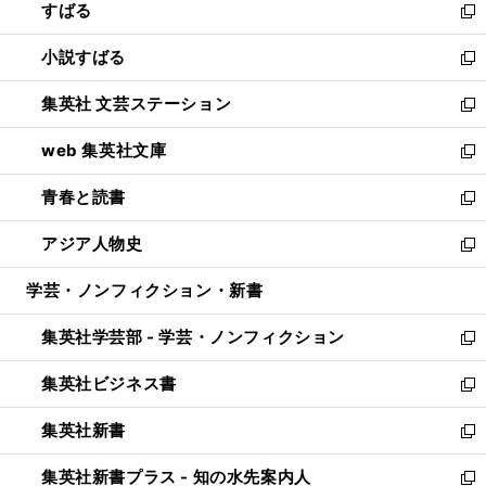
すばる
く
で
ド
新
開
ウ
し
小説すばる
く
で
い
新
開
ウ
し
集英社 文芸ステーション
く
ィ
い
新
ン
ウ
し
web 集英社文庫
ド
ィ
い
新
ウ
ン
ウ
し
青春と読書
で
ド
ィ
い
新
開
ウ
ン
ウ
し
アジア人物史
く
で
ド
ィ
い
新
開
ウ
ン
ウ
し
学芸・ノンフィクション・新書
く
で
ド
ィ
い
開
ウ
ン
ウ
集英社学芸部 - 学芸・ノンフィクション
く
で
ド
ィ
新
開
ウ
ン
し
集英社ビジネス書
く
で
ド
い
新
開
ウ
ウ
し
集英社新書
く
で
ィ
い
新
開
ン
ウ
し
集英社新書プラス - 知の水先案内人
く
ド
ィ
い
新