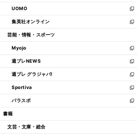
開
ウ
ン
ウ
し
UOMO
く
で
ド
ィ
い
新
開
ウ
ン
ウ
し
集英社オンライン
く
で
ド
ィ
い
新
開
ウ
ン
ウ
し
芸能・情報・スポーツ
く
で
ド
ィ
い
開
ウ
ン
ウ
Myojo
く
で
ド
ィ
新
開
ウ
ン
し
週プレNEWS
く
で
ド
い
新
開
ウ
ウ
し
週プレ グラジャパ!
く
で
ィ
い
新
開
ン
ウ
し
Sportiva
く
ド
ィ
い
新
ウ
ン
ウ
し
パラスポ
で
ド
ィ
い
新
開
ウ
ン
ウ
し
書籍
く
で
ド
ィ
い
開
ウ
ン
ウ
文芸・文庫・総合
く
で
ド
ィ
開
ウ
ン