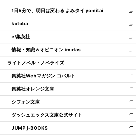
ウ
ン
ウ
し
1日5分で、明日は変わる よみタイ yomitai
で
ド
ィ
い
新
開
ウ
ン
ウ
し
kotoba
く
で
ド
ィ
い
新
開
ウ
ン
ウ
し
e!集英社
く
で
ド
ィ
い
新
開
ウ
ン
ウ
し
情報・知識＆オピニオン imidas
く
で
ド
ィ
い
新
開
ウ
ン
ウ
し
ライトノベル・ノベライズ
く
で
ド
ィ
い
開
ウ
ン
ウ
集英社Webマガジン コバルト
く
で
ド
ィ
新
開
ウ
ン
し
集英社オレンジ文庫
く
で
ド
い
新
開
ウ
ウ
し
シフォン文庫
く
で
ィ
い
新
開
ン
ウ
し
ダッシュエックス文庫公式サイト
く
ド
ィ
い
新
ウ
ン
ウ
し
JUMP j-BOOKS
で
ド
ィ
い
新
開
ウ
ン
ウ
し