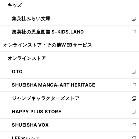
キッズ
く
で
ド
ィ
い
開
ウ
ン
ウ
集英社みらい文庫
く
で
ド
ィ
新
開
ウ
ン
し
集英社の児童図書 S-KIDS.LAND
く
で
ド
い
新
開
ウ
ウ
し
オンラインストア・
その他WEBサービス
く
で
ィ
い
開
ン
ウ
オンラインストア
く
ド
ィ
ウ
ン
OTO
で
ド
新
開
ウ
し
SHUEISHA MANGA-ART HERITAGE
く
で
い
新
開
ウ
し
ジャンプキャラクターズストア
く
ィ
い
新
ン
ウ
し
HAPPY PLUS STORE
ド
ィ
い
新
ウ
ン
ウ
し
SHUEISHA VOX
で
ド
ィ
い
新
開
ウ
ン
ウ
し
LEEマルシェ
く
で
ド