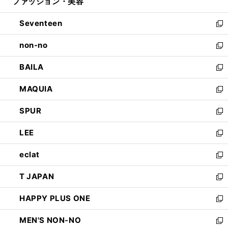
ファッション・美容
く
で
ド
ィ
開
ウ
ン
Seventeen
く
で
ド
新
開
ウ
し
non-no
く
で
い
新
開
ウ
し
BAILA
く
ィ
い
新
ン
ウ
し
MAQUIA
ド
ィ
い
新
ウ
ン
ウ
し
SPUR
で
ド
ィ
い
新
開
ウ
ン
ウ
し
LEE
く
で
ド
ィ
い
新
開
ウ
ン
ウ
し
eclat
く
で
ド
ィ
い
新
開
ウ
ン
ウ
し
T JAPAN
く
で
ド
ィ
い
新
開
ウ
ン
ウ
し
HAPPY PLUS ONE
く
で
ド
ィ
い
新
開
ウ
ン
ウ
し
MEN'S NON-NO
く
で
ド
ィ
い
新