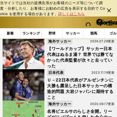
当サイトでは当社の提携先等がお客様のニーズ等について調
査・分析したり、お客様にお勧めの広告を表⽰する⽬的で Co
閉じ
okie を使⽤する場合があります。
詳しくはこちら
る
マイペ
web Sportiva (webスポルティーバ)
検索
メニュ
we
ー
「#マルセロ・ビエルサ」の最新ニュース・ 情報
b
ジ
新着
ランキング
野球
サッカー
競馬
ゴル
ス
海外サッカー
2026.07.29更新
ポ
ル
【ワールドカップ】サッカー日本
テ
代表はぬるま湯？ 世界では勝てな
ィ
かった代表監督が次々と去ってい
ー
った
バ
日本代表
2023.11.19更新
Ｕ－22日本代表がアルゼンチンに
大勝も露呈した日本サッカーの構
造的問題 大岩ジャパンに期待する
こと
海外サッカー
2020.09.17更新
名将ビエルサのらしさ全開。リー