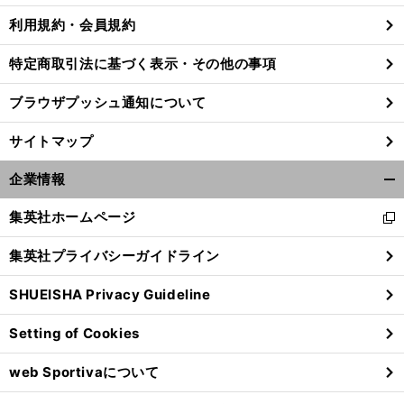
利用規約・会員規約
特定商取引法に基づく表示・その他の事項
ブラウザプッシュ通知について
サイトマップ
企業情報
開
く/
集英社ホームページ
新
閉
し
じ
集英社プライバシーガイドライン
い
る
ウ
SHUEISHA Privacy Guideline
ィ
ン
Setting of Cookies
ド
ウ
web Sportivaについて
で
開