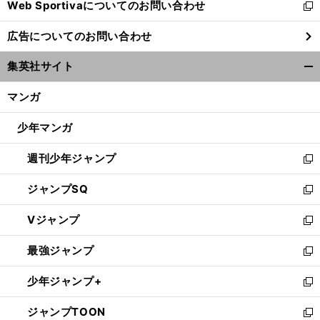
Web Sportivaについてのお問い合わせ
く
新
し
広告についてのお問い合わせ
い
ウ
集英社サイト
ィ
開
ン
く/
マンガ
ド
閉
ウ
じ
少年マンガ
で
る
開
週刊少年ジャンプ
く
新
し
ジャンプSQ
い
新
ウ
し
Vジャンプ
ィ
い
新
ン
ウ
し
最強ジャンプ
ド
ィ
い
新
ウ
ン
ウ
し
少年ジャンプ+
で
ド
ィ
い
新
開
ウ
ン
ウ
し
ジャンプTOON
く
で
ド
ィ
い
新