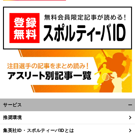
サービス
開
く/
推奨環境
閉
じ
集英社ID・スポルティーバIDとは
る