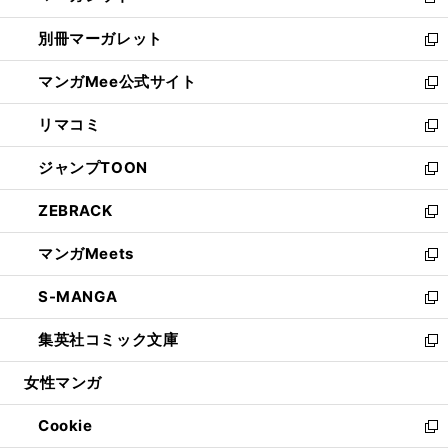
新
開
ウ
ウ
し
別冊マーガレット
く
で
ィ
い
新
開
ン
ウ
し
マンガMee公式サイト
く
ド
ィ
い
新
ウ
ン
ウ
し
リマコミ
で
ド
ィ
い
新
開
ウ
ン
ウ
し
ジャンプTOON
く
で
ド
ィ
い
新
開
ウ
ン
ウ
し
ZEBRACK
く
で
ド
ィ
い
新
開
ウ
ン
ウ
し
マンガMeets
く
で
ド
ィ
い
新
開
ウ
ン
ウ
し
S-MANGA
く
で
ド
ィ
い
新
開
ウ
ン
ウ
し
集英社コミック文庫
く
で
ド
ィ
い
新
開
ウ
ン
ウ
し
女性マンガ
く
で
ド
ィ
い
開
ウ
ン
ウ
Cookie
く
で
ド
ィ
新
開