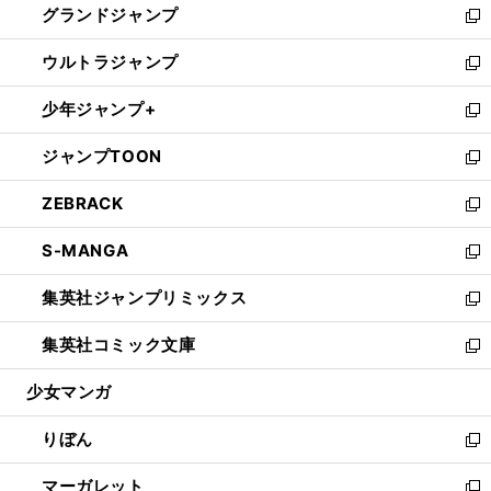
グランドジャンプ
で
ド
ィ
い
新
開
ウ
ン
ウ
し
ウルトラジャンプ
く
で
ド
ィ
い
新
開
ウ
ン
ウ
し
少年ジャンプ+
く
で
ド
ィ
い
新
開
ウ
ン
ウ
し
ジャンプTOON
く
で
ド
ィ
い
新
開
ウ
ン
ウ
し
ZEBRACK
く
で
ド
ィ
い
新
開
ウ
ン
ウ
し
S-MANGA
く
で
ド
ィ
い
新
開
ウ
ン
ウ
し
集英社ジャンプリミックス
く
で
ド
ィ
い
新
開
ウ
ン
ウ
し
集英社コミック文庫
く
で
ド
ィ
い
新
開
ウ
ン
ウ
し
少女マンガ
く
で
ド
ィ
い
開
ウ
ン
ウ
りぼん
く
で
ド
ィ
新
開
ウ
ン
し
マーガレット
く
で
ド
い