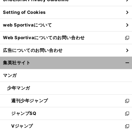
ィ
ン
Setting of Cookies
ド
ウ
web Sportivaについて
で
開
Web Sportivaについてのお問い合わせ
く
新
し
広告についてのお問い合わせ
い
ウ
集英社サイト
ィ
開
ン
く/
マンガ
ド
閉
ウ
じ
少年マンガ
で
る
開
週刊少年ジャンプ
く
新
し
ジャンプSQ
い
新
ウ
し
Vジャンプ
ィ
い
新