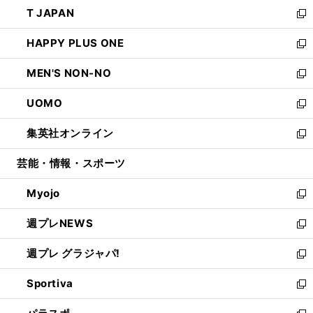
ウ
し
T JAPAN
く
で
ド
ィ
い
新
開
ウ
ン
ウ
し
HAPPY PLUS ONE
く
で
ド
ィ
い
新
開
ウ
ン
ウ
し
MEN'S NON-NO
く
で
ド
ィ
い
新
開
ウ
ン
ウ
し
UOMO
く
で
ド
ィ
い
新
開
ウ
ン
ウ
し
集英社オンライン
く
で
ド
ィ
い
新
開
ウ
ン
ウ
し
芸能・情報・スポーツ
く
で
ド
ィ
い
開
ウ
ン
ウ
Myojo
く
で
ド
ィ
新
開
ウ
ン
し
週プレNEWS
く
で
ド
い
新
開
ウ
ウ
し
週プレ グラジャパ!
く
で
ィ
い
新
開
ン
ウ
し
Sportiva
く
ド
ィ
い
新
ウ
ン
ウ
し