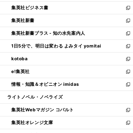
開
ウ
ン
し
集英社ビジネス書
く
で
ド
い
新
開
ウ
ウ
し
集英社新書
く
で
ィ
い
新
開
ン
ウ
し
集英社新書プラス - 知の水先案内人
く
ド
ィ
い
新
ウ
ン
ウ
し
1日5分で、明日は変わる よみタイ yomitai
で
ド
ィ
い
新
開
ウ
ン
ウ
し
kotoba
く
で
ド
ィ
い
新
開
ウ
ン
ウ
し
e!集英社
く
で
ド
ィ
い
新
開
ウ
ン
ウ
し
情報・知識＆オピニオン imidas
く
で
ド
ィ
い
新
開
ウ
ン
ウ
し
ライトノベル・ノベライズ
く
で
ド
ィ
い
開
ウ
ン
ウ
集英社Webマガジン コバルト
く
で
ド
ィ
新
開
ウ
ン
し
集英社オレンジ文庫
く
で
ド
い
新
開
ウ
ウ
し