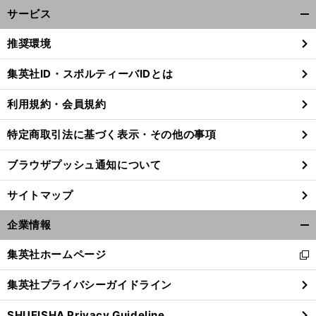
サービス
開
く/
推奨環境
閉
じ
集英社ID・スポルティーバIDとは
る
利用規約・会員規約
特定商取引法に基づく表示・その他の事項
ブラウザプッシュ通知について
サイトマップ
企業情報
開
く/
集英社ホームページ
新
閉
し
じ
集英社プライバシーガイドライン
い
る
ウ
SHUEISHA Privacy Guideline