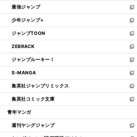
ン
ウ
し
最強ジャンプ
ド
ィ
い
新
ウ
ン
ウ
し
少年ジャンプ+
で
ド
ィ
い
新
開
ウ
ン
ウ
し
ジャンプTOON
く
で
ド
ィ
い
新
開
ウ
ン
ウ
し
ZEBRACK
く
で
ド
ィ
い
新
開
ウ
ン
ウ
し
ジャンプルーキー！
く
で
ド
ィ
い
新
開
ウ
ン
ウ
し
S-MANGA
く
で
ド
ィ
い
新
開
ウ
ン
ウ
し
集英社ジャンプリミックス
く
で
ド
ィ
い
新
開
ウ
ン
ウ
し
集英社コミック文庫
く
で
ド
ィ
い
新
開
ウ
ン
ウ
し
青年マンガ
く
で
ド
ィ
い
開
ウ
ン
ウ
週刊ヤングジャンプ
く
で
ド
ィ
新
開
ウ
ン
し