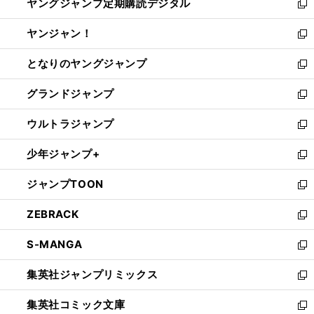
ヤングジャンプ定期購読デジタル
く
で
ド
い
新
開
ウ
ウ
し
ヤンジャン！
く
で
ィ
い
新
開
ン
ウ
し
となりのヤングジャンプ
く
ド
ィ
い
新
ウ
ン
ウ
し
グランドジャンプ
で
ド
ィ
い
新
開
ウ
ン
ウ
し
ウルトラジャンプ
く
で
ド
ィ
い
新
開
ウ
ン
ウ
し
少年ジャンプ+
く
で
ド
ィ
い
新
開
ウ
ン
ウ
し
ジャンプTOON
く
で
ド
ィ
い
新
開
ウ
ン
ウ
し
ZEBRACK
く
で
ド
ィ
い
新
開
ウ
ン
ウ
し
S-MANGA
く
で
ド
ィ
い
新
開
ウ
ン
ウ
し
集英社ジャンプリミックス
く
で
ド
ィ
い
新
開
ウ
ン
ウ
し
集英社コミック文庫
く
で
ド
ィ
い
新