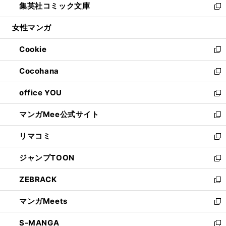
集英社コミック文庫
く
で
ド
ィ
い
新
開
ウ
ン
ウ
し
女性マンガ
く
で
ド
ィ
い
開
ウ
ン
ウ
Cookie
く
で
ド
ィ
新
開
ウ
ン
し
Cocohana
く
で
ド
い
新
開
ウ
ウ
し
office YOU
く
で
ィ
い
新
開
ン
ウ
し
マンガMee公式サイト
く
ド
ィ
い
新
ウ
ン
ウ
し
リマコミ
で
ド
ィ
い
新
開
ウ
ン
ウ
し
ジャンプTOON
く
で
ド
ィ
い
新
開
ウ
ン
ウ
し
ZEBRACK
く
で
ド
ィ
い
新
開
ウ
ン
ウ
し
マンガMeets
く
で
ド
ィ
い
新
開
ウ
ン
ウ
し
S-MANGA
く
で
ド
ィ
い
新