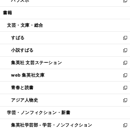
パラスポ
で
ド
ィ
い
新
開
ウ
ン
ウ
し
書籍
く
で
ド
ィ
い
開
ウ
ン
ウ
文芸・文庫・総合
く
で
ド
ィ
開
ウ
ン
すばる
く
で
ド
新
開
ウ
し
小説すばる
く
で
い
新
開
ウ
し
集英社 文芸ステーション
く
ィ
い
新
ン
ウ
し
web 集英社文庫
ド
ィ
い
新
ウ
ン
ウ
し
青春と読書
で
ド
ィ
い
新
開
ウ
ン
ウ
し
アジア人物史
く
で
ド
ィ
い
新
開
ウ
ン
ウ
し
学芸・ノンフィクション・新書
く
で
ド
ィ
い
開
ウ
ン
ウ
集英社学芸部 - 学芸・ノンフィクション
く
で
ド
ィ
新