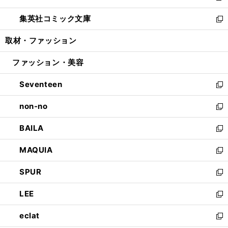
開
ウ
ン
ウ
し
集英社コミック文庫
く
で
ド
ィ
い
新
開
ウ
ン
ウ
し
取材・ファッション
く
で
ド
ィ
い
開
ウ
ン
ウ
ファッション・美容
く
で
ド
ィ
開
ウ
ン
Seventeen
く
で
ド
新
開
ウ
し
non-no
く
で
い
新
開
ウ
し
BAILA
く
ィ
い
新
ン
ウ
し
MAQUIA
ド
ィ
い
新
ウ
ン
ウ
し
SPUR
で
ド
ィ
い
新
開
ウ
ン
ウ
し
LEE
く
で
ド
ィ
い
新
開
ウ
ン
ウ
し
eclat
く
で
ド
ィ
い
新
開
ウ
ン