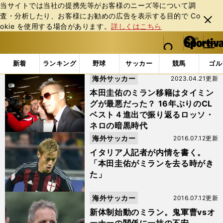
当サイトでは当社の提携先等がお客様のニーズ等について調
査・分析したり、お客様にお勧めの広告を表⽰する⽬的で Co
閉じ
okie を使⽤する場合があります。
詳しくはこちら
る
マイペ
web Sportiva (webスポルティーバ)
検索
メニュ
we
ー
「#ベルルスコーニ」の最新ニュース・ 情報
b
ジ
新着
ランキング
野球
サッカー
競馬
ゴル
ス
海外サッカー
2023.04.21更新
ポ
ル
本田圭佑のミラン移籍はタイミン
テ
グが最悪だった？ 16年ぶりのCL
ィ
ベスト４進出で振り返るロッソ・
ー
ネロの暗黒時代
バ
海外サッカー
2016.07.12更新
イタリア人記者が内情を書く。
「本田圭佑がミランを去る時がき
た」
海外サッカー
2016.07.12更新
新体制始動のミラン。鬼軍曹vsオ