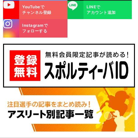
uTube
LINE
YouTubeで
LINEで
チャンネル登録
アカウント追加
stagra
Instagramで
m
フォローする