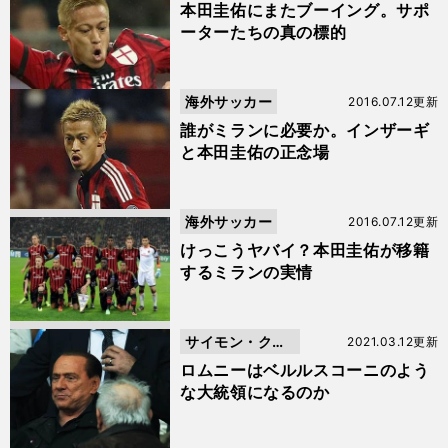
本田圭佑にまたブーイング。サポ
ーターたちの真の標的
海外サッカー
2016.07.12更新
誰がミランに必要か。インザーギ
と本田圭佑の正念場
海外サッカー
2016.07.12更新
けっこうヤバイ？本田圭佑が移籍
するミランの実情
サイモン・クー
2021.03.12更新
パー
ロムニーはベルルスコーニのよう
な大統領になるのか