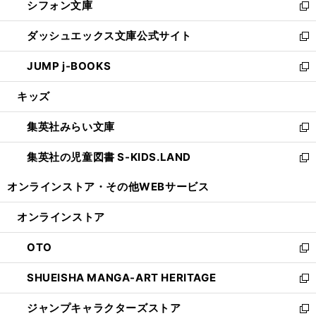
シフォン文庫
く
で
ィ
い
新
開
ン
ウ
し
ダッシュエックス文庫公式サイト
く
ド
ィ
い
新
ウ
ン
ウ
し
JUMP j-BOOKS
で
ド
ィ
い
新
開
ウ
ン
ウ
し
キッズ
く
で
ド
ィ
い
開
ウ
ン
ウ
集英社みらい文庫
く
で
ド
ィ
新
開
ウ
ン
し
集英社の児童図書 S-KIDS.LAND
く
で
ド
い
新
開
ウ
ウ
し
オンラインストア・
その他WEBサービス
く
で
ィ
い
開
ン
ウ
オンラインストア
く
ド
ィ
ウ
ン
OTO
で
ド
新
開
ウ
し
SHUEISHA MANGA-ART HERITAGE
く
で
い
新
開
ウ
し
ジャンプキャラクターズストア
く
ィ
い
新