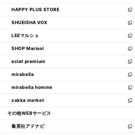
ン
ウ
し
HAPPY PLUS STORE
ド
ィ
い
新
ウ
ン
ウ
し
SHUEISHA VOX
で
ド
ィ
い
新
開
ウ
ン
ウ
し
LEEマルシェ
く
で
ド
ィ
い
新
開
ウ
ン
ウ
し
SHOP Marisol
く
で
ド
ィ
い
新
開
ウ
ン
ウ
し
eclat premium
く
で
ド
ィ
い
新
開
ウ
ン
ウ
し
mirabella
く
で
ド
ィ
い
新
開
ウ
ン
ウ
し
mirabella homme
く
で
ド
ィ
い
新
開
ウ
ン
ウ
し
zakka market
く
で
ド
ィ
い
新
開
ウ
ン
ウ
し
その他WEBサービス
く
で
ド
ィ
い
開
ウ
ン
ウ
集英社アドナビ
く
で
ド
ィ
新
開
ウ
ン
し