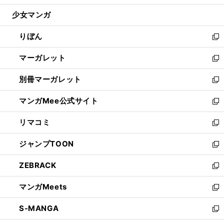
開
ウ
ン
ウ
し
少女マンガ
く
で
ド
ィ
い
開
ウ
ン
ウ
りぼん
く
で
ド
ィ
新
開
ウ
ン
し
マーガレット
く
で
ド
い
新
開
ウ
ウ
し
別冊マーガレット
く
で
ィ
い
新
開
ン
ウ
し
マンガMee公式サイト
く
ド
ィ
い
新
ウ
ン
ウ
し
リマコミ
で
ド
ィ
い
新
開
ウ
ン
ウ
し
ジャンプTOON
く
で
ド
ィ
い
新
開
ウ
ン
ウ
し
ZEBRACK
く
で
ド
ィ
い
新
開
ウ
ン
ウ
し
マンガMeets
く
で
ド
ィ
い
新
開
ウ
ン
ウ
し
S-MANGA
く
で
ド
ィ
い
新
開
ウ
ン
ウ
し