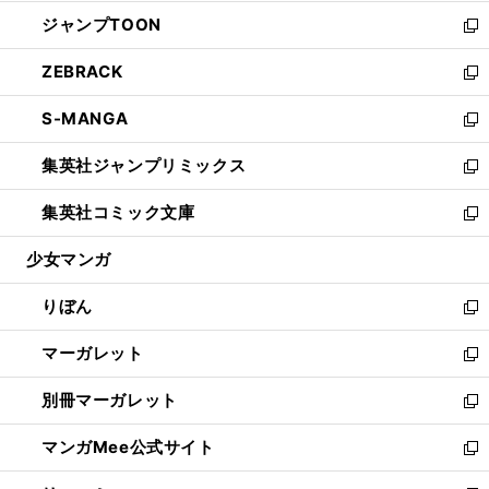
開
ウ
ン
ウ
し
ジャンプTOON
く
で
ド
ィ
い
新
開
ウ
ン
ウ
し
ZEBRACK
く
で
ド
ィ
い
新
開
ウ
ン
ウ
し
S-MANGA
く
で
ド
ィ
い
新
開
ウ
ン
ウ
し
集英社ジャンプリミックス
く
で
ド
ィ
い
新
開
ウ
ン
ウ
し
集英社コミック文庫
く
で
ド
ィ
い
新
開
ウ
ン
ウ
し
少女マンガ
く
で
ド
ィ
い
開
ウ
ン
ウ
りぼん
く
で
ド
ィ
新
開
ウ
ン
し
マーガレット
く
で
ド
い
新
開
ウ
ウ
し
別冊マーガレット
く
で
ィ
い
新
開
ン
ウ
し
マンガMee公式サイト
く
ド
ィ
い
新
ウ
ン
ウ
し