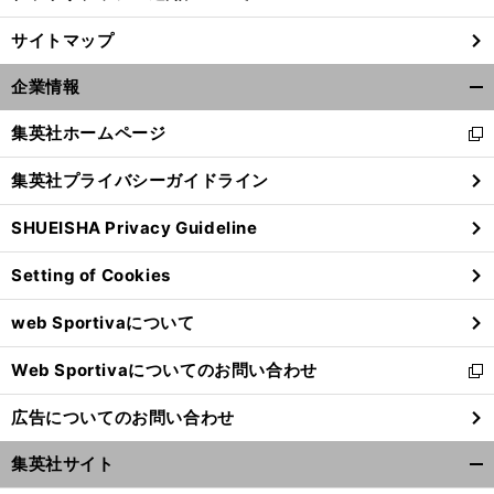
サイトマップ
企業情報
開
く/
集英社ホームページ
新
閉
し
じ
集英社プライバシーガイドライン
い
る
ウ
SHUEISHA Privacy Guideline
ィ
ン
Setting of Cookies
ド
ウ
web Sportivaについて
で
開
Web Sportivaについてのお問い合わせ
く
新
し
広告についてのお問い合わせ
い
ウ
集英社サイト
ィ
開
ン