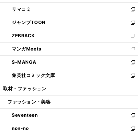
ウ
ン
ウ
し
リマコミ
で
ド
ィ
い
新
開
ウ
ン
ウ
し
ジャンプTOON
く
で
ド
ィ
い
新
開
ウ
ン
ウ
し
ZEBRACK
く
で
ド
ィ
い
新
開
ウ
ン
ウ
し
マンガMeets
く
で
ド
ィ
い
新
開
ウ
ン
ウ
し
S-MANGA
く
で
ド
ィ
い
新
開
ウ
ン
ウ
し
集英社コミック文庫
く
で
ド
ィ
い
新
開
ウ
ン
ウ
し
取材・ファッション
く
で
ド
ィ
い
開
ウ
ン
ウ
ファッション・美容
く
で
ド
ィ
開
ウ
ン
Seventeen
く
で
ド
新
開
ウ
し
non-no
く
で
い
新
開
ウ
し