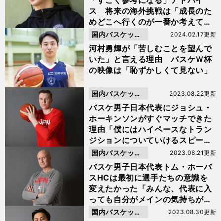
「すごく参考になる」アドバイ
ス 将来の海外挑戦は「成長のた
めどこへ行くのが一番か考えて選
択したい」
国内バスケット
2024.02.17更新
ボール
河村勇輝が「苦しむことを望んで
いた」と言える理由 バスケＷ杯
の映像は「恥ずかしくて見ない」
国内バスケット
2023.08.22更新
ボール
バスケ男子日本代表にジョシュ・
ホーキンソンがすぐマッチできた
理由「僕にはハイペースなトラン
ジションについていけるスピード
がある」
国内バスケット
2023.08.21更新
ボール
バスケ男子日本代表トム・ホーバ
スHCは最初に選手たちの意識を
変えたかった「みんな、代表に入
っても自分がメインの気持ちがな
かった」
国内バスケット
2023.08.30更新