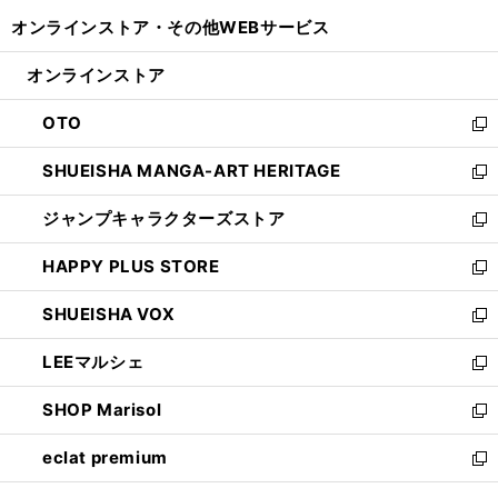
開
ウ
ウ
し
オンラインストア・
その他WEBサービス
く
で
ィ
い
開
ン
ウ
オンラインストア
く
ド
ィ
ウ
ン
OTO
で
ド
新
開
ウ
し
SHUEISHA MANGA-ART HERITAGE
く
で
い
新
開
ウ
し
ジャンプキャラクターズストア
く
ィ
い
新
ン
ウ
し
HAPPY PLUS STORE
ド
ィ
い
新
ウ
ン
ウ
し
SHUEISHA VOX
で
ド
ィ
い
新
開
ウ
ン
ウ
し
LEEマルシェ
く
で
ド
ィ
い
新
開
ウ
ン
ウ
し
SHOP Marisol
く
で
ド
ィ
い
新
開
ウ
ン
ウ
し
eclat premium
く
で
ド
ィ
い
新
開
ウ
ン
ウ
し