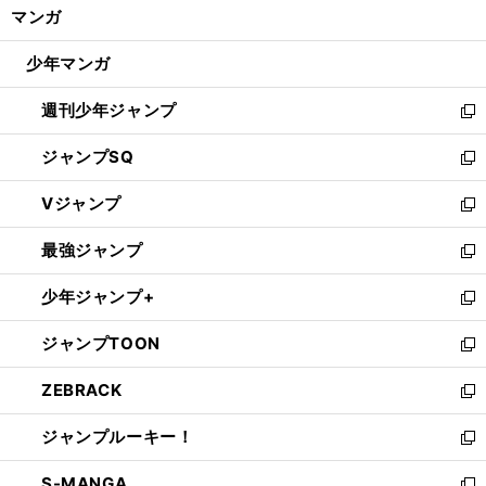
く/
マンガ
ド
閉
ウ
じ
少年マンガ
で
る
開
週刊少年ジャンプ
く
新
し
ジャンプSQ
い
新
ウ
し
Vジャンプ
ィ
い
新
ン
ウ
し
最強ジャンプ
ド
ィ
い
新
ウ
ン
ウ
し
少年ジャンプ+
で
ド
ィ
い
新
開
ウ
ン
ウ
し
ジャンプTOON
く
で
ド
ィ
い
新
開
ウ
ン
ウ
し
ZEBRACK
く
で
ド
ィ
い
新
開
ウ
ン
ウ
し
ジャンプルーキー！
く
で
ド
ィ
い
新
開
ウ
ン
ウ
し
S-MANGA
く
で
ド