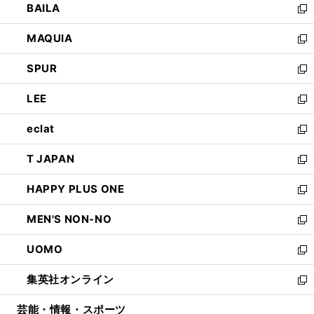
BAILA
く
ィ
い
新
ン
ウ
し
MAQUIA
ド
ィ
い
新
ウ
ン
ウ
し
SPUR
で
ド
ィ
い
新
開
ウ
ン
ウ
し
LEE
く
で
ド
ィ
い
新
開
ウ
ン
ウ
し
eclat
く
で
ド
ィ
い
新
開
ウ
ン
ウ
し
T JAPAN
く
で
ド
ィ
い
新
開
ウ
ン
ウ
し
HAPPY PLUS ONE
く
で
ド
ィ
い
新
開
ウ
ン
ウ
し
MEN'S NON-NO
く
で
ド
ィ
い
新
開
ウ
ン
ウ
し
UOMO
く
で
ド
ィ
い
新
開
ウ
ン
ウ
し
集英社オンライン
く
で
ド
ィ
い
新
開
ウ
ン
ウ
し
芸能・情報・スポーツ
く
で
ド
ィ
い