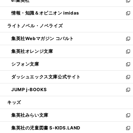
e!集英社
く
で
ド
ィ
い
新
開
ウ
ン
ウ
し
情報・知識＆オピニオン imidas
く
で
ド
ィ
い
新
開
ウ
ン
ウ
し
ライトノベル・ノベライズ
く
で
ド
ィ
い
開
ウ
ン
ウ
集英社Webマガジン コバルト
く
で
ド
ィ
新
開
ウ
ン
し
集英社オレンジ文庫
く
で
ド
い
新
開
ウ
ウ
し
シフォン文庫
く
で
ィ
い
新
開
ン
ウ
し
ダッシュエックス文庫公式サイト
く
ド
ィ
い
新
ウ
ン
ウ
し
JUMP j-BOOKS
で
ド
ィ
い
新
開
ウ
ン
ウ
し
キッズ
く
で
ド
ィ
い
開
ウ
ン
ウ
集英社みらい文庫
く
で
ド
ィ
新
開
ウ
ン
し
集英社の児童図書 S-KIDS.LAND
く
で
ド
い
新