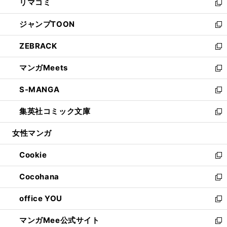
リマコミ
で
ド
ィ
い
新
開
ウ
ン
ウ
し
ジャンプTOON
く
で
ド
ィ
い
新
開
ウ
ン
ウ
し
ZEBRACK
く
で
ド
ィ
い
新
開
ウ
ン
ウ
し
マンガMeets
く
で
ド
ィ
い
新
開
ウ
ン
ウ
し
S-MANGA
く
で
ド
ィ
い
新
開
ウ
ン
ウ
し
集英社コミック文庫
く
で
ド
ィ
い
新
開
ウ
ン
ウ
し
女性マンガ
く
で
ド
ィ
い
開
ウ
ン
ウ
Cookie
く
で
ド
ィ
新
開
ウ
ン
し
Cocohana
く
で
ド
い
新
開
ウ
ウ
し
office YOU
く
で
ィ
い
新
開
ン
ウ
し
マンガMee公式サイト
く
ド
ィ
い
新