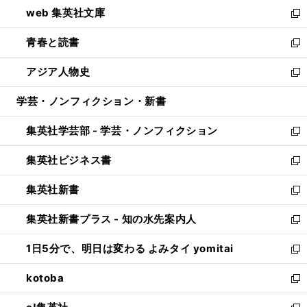
ウ
し
web 集英社文庫
ド
ィ
い
新
ウ
ン
ウ
し
青春と読書
で
ド
ィ
い
新
開
ウ
ン
ウ
し
アジア人物史
く
で
ド
ィ
い
新
開
ウ
ン
ウ
し
学芸・ノンフィクション・新書
く
で
ド
ィ
い
開
ウ
ン
ウ
集英社学芸部 - 学芸・ノンフィクション
く
で
ド
ィ
新
開
ウ
ン
し
集英社ビジネス書
く
で
ド
い
新
開
ウ
ウ
し
集英社新書
く
で
ィ
い
新
開
ン
ウ
し
集英社新書プラス - 知の水先案内人
く
ド
ィ
い
新
ウ
ン
ウ
し
1日5分で、明日は変わる よみタイ yomitai
で
ド
ィ
い
新
開
ウ
ン
ウ
し
kotoba
く
で
ド
ィ
い
新
開
ウ
ン
ウ
し