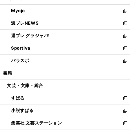
開
ウ
ン
ウ
Myojo
く
で
ド
ィ
新
開
ウ
ン
し
週プレNEWS
く
で
ド
い
新
開
ウ
ウ
し
週プレ グラジャパ!
く
で
ィ
い
新
開
ン
ウ
し
Sportiva
く
ド
ィ
い
新
ウ
ン
ウ
し
パラスポ
で
ド
ィ
い
新
開
ウ
ン
ウ
し
書籍
く
で
ド
ィ
い
開
ウ
ン
ウ
文芸・文庫・総合
く
で
ド
ィ
開
ウ
ン
すばる
く
で
ド
新
開
ウ
し
小説すばる
く
で
い
新
開
ウ
し
集英社 文芸ステーション
く
ィ
い
新
ン