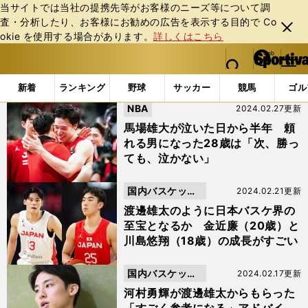
当サイトでは当社の提携先等がお客様のニーズ等について調
査・分析したり、お客様にお勧めの広告を表⽰する⽬的で Co
閉じ
okie を使⽤する場合があります。
詳しくはこちら
る
マイペ
web Sportiva (webスポルティーバ)
検索
メニュ
we
ー
「#バスケＷ杯」の最新ニュース・ 情報
b
ジ
新着
ランキング
野球
サッカー
競馬
ゴル
ス
NBA
2024.02.27更新
ポ
ル
馬場雄大が泣いた日から半年 頼
テ
れる男になった28歳は「次、勝っ
ィ
ても、泣かない」
ー
バ
国内バスケット
2024.02.21更新
ボール
渡邊雄太のように日本バスケ界の
至宝となるか 金近廉（20歳）と
川島悠翔（18歳）の成長がすごい
国内バスケット
2024.02.17更新
ボール
河村勇輝が渡邊雄太からもらった