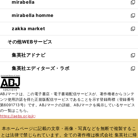
mirabella
く
で
ド
ィ
い
新
開
ウ
ン
ウ
し
mirabella homme
く
で
ド
ィ
い
新
開
ウ
ン
ウ
し
zakka market
く
で
ド
ィ
い
新
開
ウ
ン
ウ
し
その他WEBサービス
く
で
ド
ィ
い
開
ウ
ン
ウ
集英社アドナビ
く
で
ド
ィ
新
開
ウ
ン
し
集英社エディターズ・ラボ
く
で
ド
い
新
開
ウ
ウ
し
く
で
ィ
い
開
ン
ウ
ABJマークは、この電子書店・電子書籍配信サービスが、著作権者からコンテ
く
ド
ィ
ンツ使用許諾を得た正規版配信サービスであることを示す登録商標（登録番号
ウ
ン
第6091713号）です。ABJマークの詳細、ABJマークを掲示しているサービス
で
ド
の一覧はこちら。
開
ウ
https://aebs.or.jp/
新
く
で
し
い
開
本ホームページに記載の文章・画像・写真などを無断で複製するこ
ウ
く
とは法律で禁じられています。全ての著作権は株式会社 集英社に帰
ィ