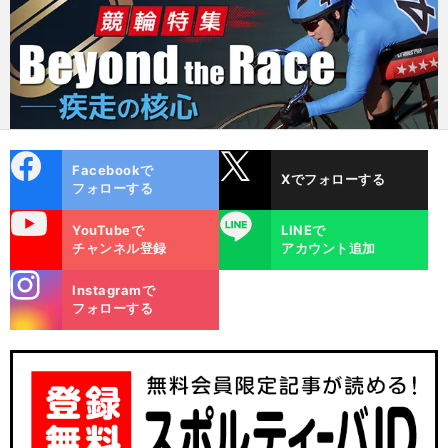
cebo
X
Facebookで
Xでフォローする
ok
フォローする
uTube
LINE
YouTubeで
LINEで
チャンネル登録
アカウント追加
stagra
Instagramで
m
フォローする