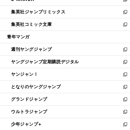
ィ
い
新
開
ウ
ン
ウ
し
集英社ジャンプリミックス
く
で
ド
ィ
い
新
開
ウ
ン
ウ
し
集英社コミック文庫
く
で
ド
ィ
い
新
開
ウ
ン
ウ
し
青年マンガ
く
で
ド
ィ
い
開
ウ
ン
ウ
週刊ヤングジャンプ
く
で
ド
ィ
新
開
ウ
ン
し
ヤングジャンプ定期購読デジタル
く
で
ド
い
新
開
ウ
ウ
し
ヤンジャン！
く
で
ィ
い
新
開
ン
ウ
し
となりのヤングジャンプ
く
ド
ィ
い
新
ウ
ン
ウ
し
グランドジャンプ
で
ド
ィ
い
新
開
ウ
ン
ウ
し
ウルトラジャンプ
く
で
ド
ィ
い
新
開
ウ
ン
ウ
し
少年ジャンプ+
く
で
ド
ィ
い
新