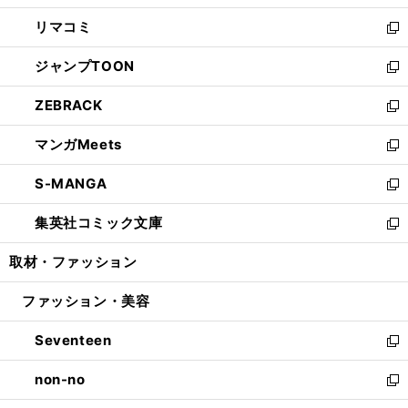
ウ
ン
ウ
し
リマコミ
で
ド
ィ
い
新
開
ウ
ン
ウ
し
ジャンプTOON
く
で
ド
ィ
い
新
開
ウ
ン
ウ
し
ZEBRACK
く
で
ド
ィ
い
新
開
ウ
ン
ウ
し
マンガMeets
く
で
ド
ィ
い
新
開
ウ
ン
ウ
し
S-MANGA
く
で
ド
ィ
い
新
開
ウ
ン
ウ
し
集英社コミック文庫
く
で
ド
ィ
い
新
開
ウ
ン
ウ
し
取材・ファッション
く
で
ド
ィ
い
開
ウ
ン
ウ
ファッション・美容
く
で
ド
ィ
開
ウ
ン
Seventeen
く
で
ド
新
開
ウ
し
non-no
く
で
い
新
開
ウ
し