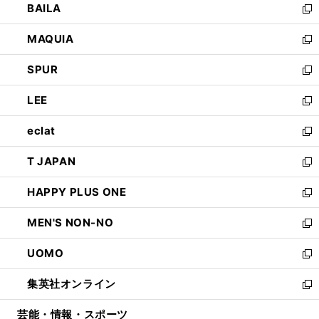
BAILA
く
ィ
い
新
ン
ウ
し
MAQUIA
ド
ィ
い
新
ウ
ン
ウ
し
SPUR
で
ド
ィ
い
新
開
ウ
ン
ウ
し
LEE
く
で
ド
ィ
い
新
開
ウ
ン
ウ
し
eclat
く
で
ド
ィ
い
新
開
ウ
ン
ウ
し
T JAPAN
く
で
ド
ィ
い
新
開
ウ
ン
ウ
し
HAPPY PLUS ONE
く
で
ド
ィ
い
新
開
ウ
ン
ウ
し
MEN'S NON-NO
く
で
ド
ィ
い
新
開
ウ
ン
ウ
し
UOMO
く
で
ド
ィ
い
新
開
ウ
ン
ウ
し
集英社オンライン
く
で
ド
ィ
い
新
開
ウ
ン
ウ
し
芸能・情報・スポーツ
く
で
ド
ィ
い