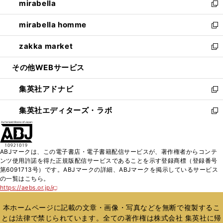
mirabella
く
で
ド
ィ
い
新
開
ウ
ン
ウ
し
mirabella homme
く
で
ド
ィ
い
新
開
ウ
ン
ウ
し
zakka market
く
で
ド
ィ
い
新
開
ウ
ン
ウ
し
その他WEBサービス
く
で
ド
ィ
い
開
ウ
ン
ウ
集英社アドナビ
く
で
ド
ィ
新
開
ウ
ン
し
集英社エディターズ・ラボ
く
で
ド
い
新
開
ウ
ウ
し
く
で
ィ
い
開
ン
ウ
ABJマークは、この電子書店・電子書籍配信サービスが、著作権者からコンテ
く
ド
ィ
ンツ使用許諾を得た正規版配信サービスであることを示す登録商標（登録番号
ウ
ン
第6091713号）です。ABJマークの詳細、ABJマークを掲示しているサービス
で
ド
の一覧はこちら。
開
ウ
https://aebs.or.jp/
新
く
で
し
い
開
本ホームページに記載の文章・画像・写真などを無断で複製するこ
ウ
く
とは法律で禁じられています。全ての著作権は株式会社 集英社に帰
ィ