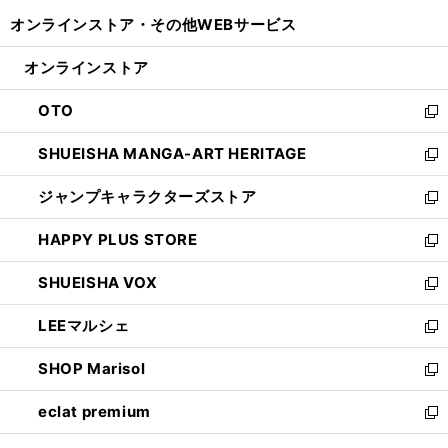
開
ウ
ウ
し
オンラインストア・
その他WEBサービス
く
で
ィ
い
開
ン
ウ
オンラインストア
く
ド
ィ
ウ
ン
OTO
で
ド
新
開
ウ
し
SHUEISHA MANGA-ART HERITAGE
く
で
い
新
開
ウ
し
ジャンプキャラクターズストア
く
ィ
い
新
ン
ウ
し
HAPPY PLUS STORE
ド
ィ
い
新
ウ
ン
ウ
し
SHUEISHA VOX
で
ド
ィ
い
新
開
ウ
ン
ウ
し
LEEマルシェ
く
で
ド
ィ
い
新
開
ウ
ン
ウ
し
SHOP Marisol
く
で
ド
ィ
い
新
開
ウ
ン
ウ
し
eclat premium
く
で
ド
ィ
い
新
開
ウ
ン
ウ
し