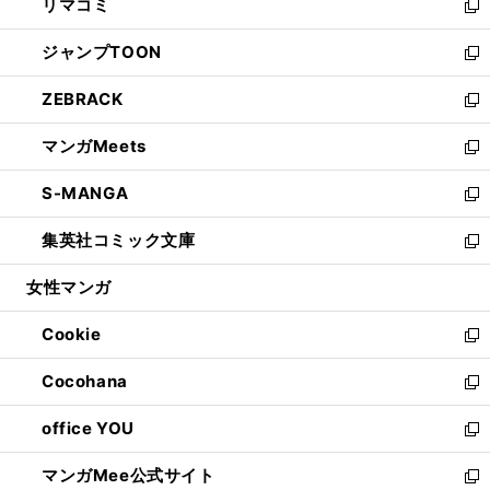
リマコミ
で
ド
ィ
い
新
開
ウ
ン
ウ
し
ジャンプTOON
く
で
ド
ィ
い
新
開
ウ
ン
ウ
し
ZEBRACK
く
で
ド
ィ
い
新
開
ウ
ン
ウ
し
マンガMeets
く
で
ド
ィ
い
新
開
ウ
ン
ウ
し
S-MANGA
く
で
ド
ィ
い
新
開
ウ
ン
ウ
し
集英社コミック文庫
く
で
ド
ィ
い
新
開
ウ
ン
ウ
し
女性マンガ
く
で
ド
ィ
い
開
ウ
ン
ウ
Cookie
く
で
ド
ィ
新
開
ウ
ン
し
Cocohana
く
で
ド
い
新
開
ウ
ウ
し
office YOU
く
で
ィ
い
新
開
ン
ウ
し
マンガMee公式サイト
く
ド
ィ
い
新