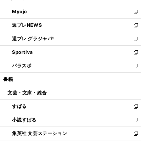
開
ウ
ン
ウ
Myojo
く
で
ド
ィ
新
開
ウ
ン
し
週プレNEWS
く
で
ド
い
新
開
ウ
ウ
し
週プレ グラジャパ!
く
で
ィ
い
新
開
ン
ウ
し
Sportiva
く
ド
ィ
い
新
ウ
ン
ウ
し
パラスポ
で
ド
ィ
い
新
開
ウ
ン
ウ
し
書籍
く
で
ド
ィ
い
開
ウ
ン
ウ
文芸・文庫・総合
く
で
ド
ィ
開
ウ
ン
すばる
く
で
ド
新
開
ウ
し
小説すばる
く
で
い
新
開
ウ
し
集英社 文芸ステーション
く
ィ
い
新
ン