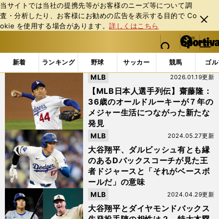
当サイトでは当社の提携先等がお客様のニーズ等について調
査・分析したり、お客様にお勧めの広告を表⽰する⽬的で Co
閉じ
okie を使⽤する場合があります。
詳しくはこちら
る
マイペ
web Sportiva (webスポルティーバ)
検索
メニュ
we
ー
「#ダイヤモンドバックス」の最新ニュース・ 情報
b
ジ
新着
ランキング
野球
サッカー
競馬
ゴル
ス
MLB
2026.01.19更新
ポ
ル
【MLB日本人選手列伝】齋藤隆：
テ
36歳のオールドルーキーが７年の
ィ
メジャー生活につながった新たな
ー
発見
バ
MLB
2024.05.27更新
大谷翔平、ダルビッシュ有とも縁
のあるDバックスコーチが見た王
者ドジャースと「それがベースボ
ールだ」の意味
MLB
2024.04.29更新
大谷翔平とダイヤモンドバックス