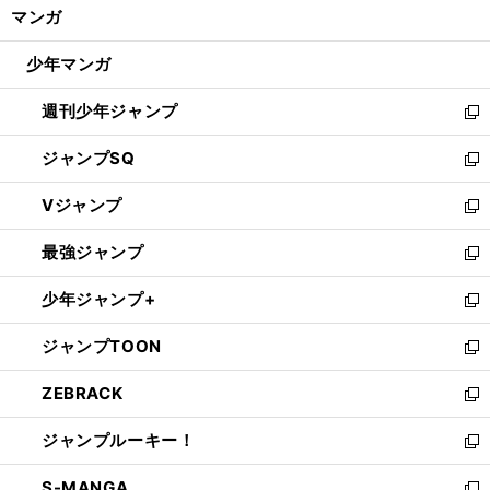
く/
マンガ
ド
閉
ウ
じ
少年マンガ
で
る
開
週刊少年ジャンプ
く
新
し
ジャンプSQ
い
新
ウ
し
Vジャンプ
ィ
い
新
ン
ウ
し
最強ジャンプ
ド
ィ
い
新
ウ
ン
ウ
し
少年ジャンプ+
で
ド
ィ
い
新
開
ウ
ン
ウ
し
ジャンプTOON
く
で
ド
ィ
い
新
開
ウ
ン
ウ
し
ZEBRACK
く
で
ド
ィ
い
新
開
ウ
ン
ウ
し
ジャンプルーキー！
く
で
ド
ィ
い
新
開
ウ
ン
ウ
し
S-MANGA
く
で
ド