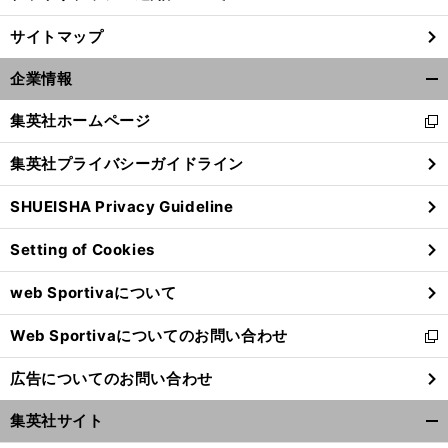
サイトマップ
企業情報
開
く/
集英社ホームページ
新
閉
し
じ
集英社プライバシーガイドライン
い
る
ウ
SHUEISHA Privacy Guideline
ィ
ン
Setting of Cookies
ド
ウ
web Sportivaについて
で
開
Web Sportivaについてのお問い合わせ
く
新
し
広告についてのお問い合わせ
い
ウ
集英社サイト
ィ
開
ン