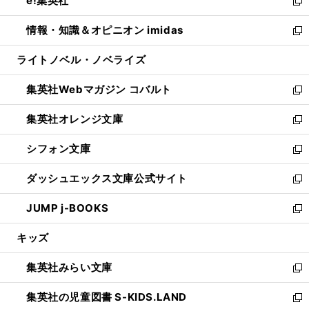
e!集英社
く
で
ド
ィ
い
新
開
ウ
ン
ウ
し
情報・知識＆オピニオン imidas
く
で
ド
ィ
い
新
開
ウ
ン
ウ
し
ライトノベル・ノベライズ
く
で
ド
ィ
い
開
ウ
ン
ウ
集英社Webマガジン コバルト
く
で
ド
ィ
新
開
ウ
ン
し
集英社オレンジ文庫
く
で
ド
い
新
開
ウ
ウ
し
シフォン文庫
く
で
ィ
い
新
開
ン
ウ
し
ダッシュエックス文庫公式サイト
く
ド
ィ
い
新
ウ
ン
ウ
し
JUMP j-BOOKS
で
ド
ィ
い
新
開
ウ
ン
ウ
し
キッズ
く
で
ド
ィ
い
開
ウ
ン
ウ
集英社みらい文庫
く
で
ド
ィ
新
開
ウ
ン
し
集英社の児童図書 S-KIDS.LAND
く
で
ド
い
新