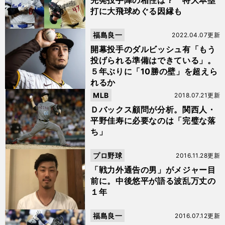
先発投手陣の相性は？ 特大本塁
打に大飛球めぐる因縁も
福島良一
2022.04.07更新
開幕投手のダルビッシュ有「もう
投げられる準備はできている」。
５年ぶりに「10勝の壁」を超えら
れるか
MLB
2018.07.21更新
Ｄバックス顧問が分析。関西人・
平野佳寿に必要なのは「完璧な落
ち」
プロ野球
2016.11.28更新
「戦力外通告の男」がメジャー目
前に。中後悠平が語る波乱万丈の
１年
福島良一
2016.07.12更新