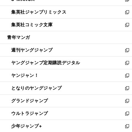
ィ
い
新
開
ウ
ン
ウ
し
集英社ジャンプリミックス
く
で
ド
ィ
い
新
開
ウ
ン
ウ
し
集英社コミック文庫
く
で
ド
ィ
い
新
開
ウ
ン
ウ
し
青年マンガ
く
で
ド
ィ
い
開
ウ
ン
ウ
週刊ヤングジャンプ
く
で
ド
ィ
新
開
ウ
ン
し
ヤングジャンプ定期購読デジタル
く
で
ド
い
新
開
ウ
ウ
し
ヤンジャン！
く
で
ィ
い
新
開
ン
ウ
し
となりのヤングジャンプ
く
ド
ィ
い
新
ウ
ン
ウ
し
グランドジャンプ
で
ド
ィ
い
新
開
ウ
ン
ウ
し
ウルトラジャンプ
く
で
ド
ィ
い
新
開
ウ
ン
ウ
し
少年ジャンプ+
く
で
ド
ィ
い
新