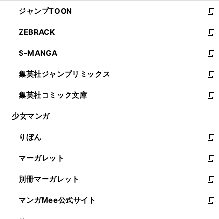
開
ウ
ン
ウ
し
ジャンプTOON
く
で
ド
ィ
い
新
開
ウ
ン
ウ
し
ZEBRACK
く
で
ド
ィ
い
新
開
ウ
ン
ウ
し
S-MANGA
く
で
ド
ィ
い
新
開
ウ
ン
ウ
し
集英社ジャンプリミックス
く
で
ド
ィ
い
新
開
ウ
ン
ウ
し
集英社コミック文庫
く
で
ド
ィ
い
新
開
ウ
ン
ウ
し
少女マンガ
く
で
ド
ィ
い
開
ウ
ン
ウ
りぼん
く
で
ド
ィ
新
開
ウ
ン
し
マーガレット
く
で
ド
い
新
開
ウ
ウ
し
別冊マーガレット
く
で
ィ
い
新
開
ン
ウ
し
マンガMee公式サイト
く
ド
ィ
い
新
ウ
ン
ウ
し