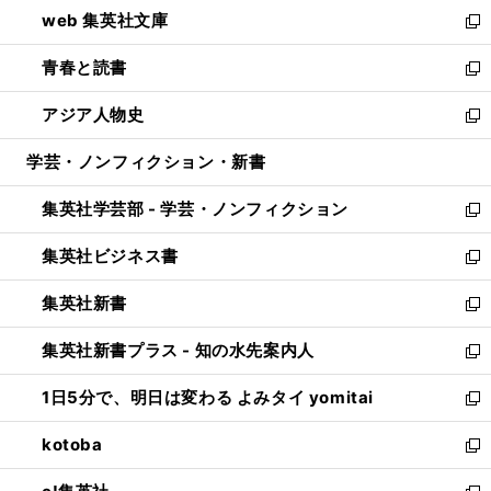
ウ
し
web 集英社文庫
ド
ィ
い
新
ウ
ン
ウ
し
青春と読書
で
ド
ィ
い
新
開
ウ
ン
ウ
し
アジア人物史
く
で
ド
ィ
い
新
開
ウ
ン
ウ
し
学芸・ノンフィクション・新書
く
で
ド
ィ
い
開
ウ
ン
ウ
集英社学芸部 - 学芸・ノンフィクション
く
で
ド
ィ
新
開
ウ
ン
し
集英社ビジネス書
く
で
ド
い
新
開
ウ
ウ
し
集英社新書
く
で
ィ
い
新
開
ン
ウ
し
集英社新書プラス - 知の水先案内人
く
ド
ィ
い
新
ウ
ン
ウ
し
1日5分で、明日は変わる よみタイ yomitai
で
ド
ィ
い
新
開
ウ
ン
ウ
し
kotoba
く
で
ド
ィ
い
新
開
ウ
ン
ウ
し