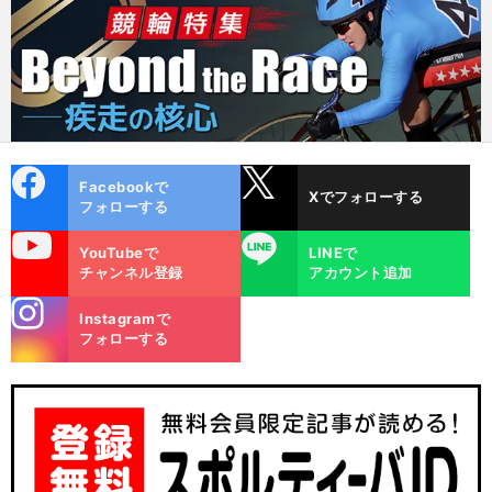
cebo
X
Facebookで
Xでフォローする
ok
フォローする
uTube
LINE
YouTubeで
LINEで
チャンネル登録
アカウント追加
stagra
Instagramで
m
フォローする