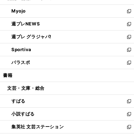
開
ウ
ン
ウ
Myojo
く
で
ド
ィ
新
開
ウ
ン
し
週プレNEWS
く
で
ド
い
新
開
ウ
ウ
し
週プレ グラジャパ!
く
で
ィ
い
新
開
ン
ウ
し
Sportiva
く
ド
ィ
い
新
ウ
ン
ウ
し
パラスポ
で
ド
ィ
い
新
開
ウ
ン
ウ
し
書籍
く
で
ド
ィ
い
開
ウ
ン
ウ
文芸・文庫・総合
く
で
ド
ィ
開
ウ
ン
すばる
く
で
ド
新
開
ウ
し
小説すばる
く
で
い
新
開
ウ
し
集英社 文芸ステーション
く
ィ
い
新
ン