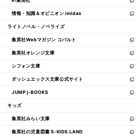
e!集英社
く
で
ド
ィ
い
新
開
ウ
ン
ウ
し
情報・知識＆オピニオン imidas
く
で
ド
ィ
い
新
開
ウ
ン
ウ
し
ライトノベル・ノベライズ
く
で
ド
ィ
い
開
ウ
ン
ウ
集英社Webマガジン コバルト
く
で
ド
ィ
新
開
ウ
ン
し
集英社オレンジ文庫
く
で
ド
い
新
開
ウ
ウ
し
シフォン文庫
く
で
ィ
い
新
開
ン
ウ
し
ダッシュエックス文庫公式サイト
く
ド
ィ
い
新
ウ
ン
ウ
し
JUMP j-BOOKS
で
ド
ィ
い
新
開
ウ
ン
ウ
し
キッズ
く
で
ド
ィ
い
開
ウ
ン
ウ
集英社みらい文庫
く
で
ド
ィ
新
開
ウ
ン
し
集英社の児童図書 S-KIDS.LAND
く
で
ド
い
新