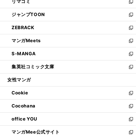
リマコミ
で
ド
ィ
い
新
開
ウ
ン
ウ
し
ジャンプTOON
く
で
ド
ィ
い
新
開
ウ
ン
ウ
し
ZEBRACK
く
で
ド
ィ
い
新
開
ウ
ン
ウ
し
マンガMeets
く
で
ド
ィ
い
新
開
ウ
ン
ウ
し
S-MANGA
く
で
ド
ィ
い
新
開
ウ
ン
ウ
し
集英社コミック文庫
く
で
ド
ィ
い
新
開
ウ
ン
ウ
し
女性マンガ
く
で
ド
ィ
い
開
ウ
ン
ウ
Cookie
く
で
ド
ィ
新
開
ウ
ン
し
Cocohana
く
で
ド
い
新
開
ウ
ウ
し
office YOU
く
で
ィ
い
新
開
ン
ウ
し
マンガMee公式サイト
く
ド
ィ
い
新