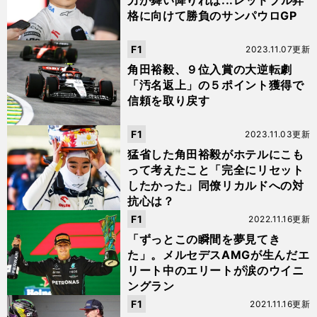
力が舞い降りれば...レッドブル昇
格に向けて勝負のサンパウロGP
F1
2023.11.07更新
角田裕毅、９位入賞の大逆転劇
「汚名返上」の５ポイント獲得で
信頼を取り戻す
F1
2023.11.03更新
猛省した角田裕毅がホテルにこも
って考えたこと「完全にリセット
したかった」同僚リカルドへの対
抗心は？
F1
2022.11.16更新
「ずっとこの瞬間を夢見てき
た」。メルセデスAMGが生んだエ
リート中のエリートが涙のウイニ
ングラン
F1
2021.11.16更新