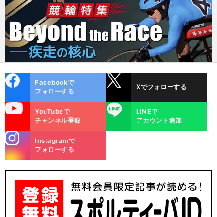
cebo
X
Facebookで
Xでフォローする
ok
フォローする
uTube
LINE
YouTubeで
LINEで
チャンネル登録
アカウント追加
stagra
Instagramで
m
フォローする