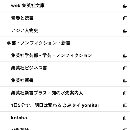
ウ
し
web 集英社文庫
ド
ィ
い
新
ウ
ン
ウ
し
青春と読書
で
ド
ィ
い
新
開
ウ
ン
ウ
し
アジア人物史
く
で
ド
ィ
い
新
開
ウ
ン
ウ
し
学芸・ノンフィクション・新書
く
で
ド
ィ
い
開
ウ
ン
ウ
集英社学芸部 - 学芸・ノンフィクション
く
で
ド
ィ
新
開
ウ
ン
し
集英社ビジネス書
く
で
ド
い
新
開
ウ
ウ
し
集英社新書
く
で
ィ
い
新
開
ン
ウ
し
集英社新書プラス - 知の水先案内人
く
ド
ィ
い
新
ウ
ン
ウ
し
1日5分で、明日は変わる よみタイ yomitai
で
ド
ィ
い
新
開
ウ
ン
ウ
し
kotoba
く
で
ド
ィ
い
新
開
ウ
ン
ウ
し