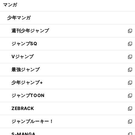
く/
マンガ
ド
閉
ウ
じ
少年マンガ
で
る
開
週刊少年ジャンプ
く
新
し
ジャンプSQ
い
新
ウ
し
Vジャンプ
ィ
い
新
ン
ウ
し
最強ジャンプ
ド
ィ
い
新
ウ
ン
ウ
し
少年ジャンプ+
で
ド
ィ
い
新
開
ウ
ン
ウ
し
ジャンプTOON
く
で
ド
ィ
い
新
開
ウ
ン
ウ
し
ZEBRACK
く
で
ド
ィ
い
新
開
ウ
ン
ウ
し
ジャンプルーキー！
く
で
ド
ィ
い
新
開
ウ
ン
ウ
し
S-MANGA
く
で
ド