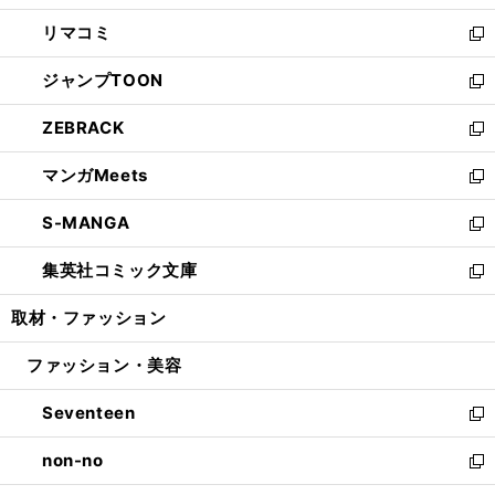
ウ
ン
ウ
し
リマコミ
で
ド
ィ
い
新
開
ウ
ン
ウ
し
ジャンプTOON
く
で
ド
ィ
い
新
開
ウ
ン
ウ
し
ZEBRACK
く
で
ド
ィ
い
新
開
ウ
ン
ウ
し
マンガMeets
く
で
ド
ィ
い
新
開
ウ
ン
ウ
し
S-MANGA
く
で
ド
ィ
い
新
開
ウ
ン
ウ
し
集英社コミック文庫
く
で
ド
ィ
い
新
開
ウ
ン
ウ
し
取材・ファッション
く
で
ド
ィ
い
開
ウ
ン
ウ
ファッション・美容
く
で
ド
ィ
開
ウ
ン
Seventeen
く
で
ド
新
開
ウ
し
non-no
く
で
い
新
開
ウ
し