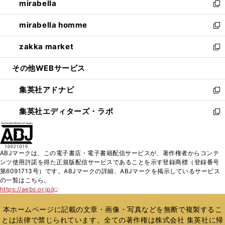
mirabella
く
で
ド
ィ
い
新
開
ウ
ン
ウ
し
mirabella homme
く
で
ド
ィ
い
新
開
ウ
ン
ウ
し
zakka market
く
で
ド
ィ
い
新
開
ウ
ン
ウ
し
その他WEBサービス
く
で
ド
ィ
い
開
ウ
ン
ウ
集英社アドナビ
く
で
ド
ィ
新
開
ウ
ン
し
集英社エディターズ・ラボ
く
で
ド
い
新
開
ウ
ウ
し
く
で
ィ
い
開
ン
ウ
ABJマークは、この電子書店・電子書籍配信サービスが、著作権者からコンテ
く
ド
ィ
ンツ使用許諾を得た正規版配信サービスであることを示す登録商標（登録番号
ウ
ン
第6091713号）です。ABJマークの詳細、ABJマークを掲示しているサービス
で
ド
の一覧はこちら。
開
ウ
https://aebs.or.jp/
新
く
で
し
い
開
本ホームページに記載の文章・画像・写真などを無断で複製するこ
ウ
く
とは法律で禁じられています。全ての著作権は株式会社 集英社に帰
ィ