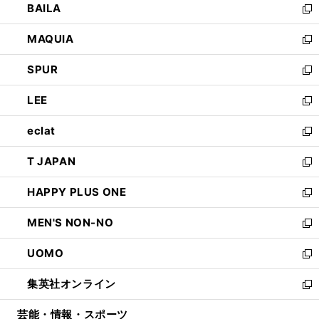
BAILA
く
ィ
い
新
ン
ウ
し
MAQUIA
ド
ィ
い
新
ウ
ン
ウ
し
SPUR
で
ド
ィ
い
新
開
ウ
ン
ウ
し
LEE
く
で
ド
ィ
い
新
開
ウ
ン
ウ
し
eclat
く
で
ド
ィ
い
新
開
ウ
ン
ウ
し
T JAPAN
く
で
ド
ィ
い
新
開
ウ
ン
ウ
し
HAPPY PLUS ONE
く
で
ド
ィ
い
新
開
ウ
ン
ウ
し
MEN'S NON-NO
く
で
ド
ィ
い
新
開
ウ
ン
ウ
し
UOMO
く
で
ド
ィ
い
新
開
ウ
ン
ウ
し
集英社オンライン
く
で
ド
ィ
い
新
開
ウ
ン
ウ
し
芸能・情報・スポーツ
く
で
ド
ィ
い