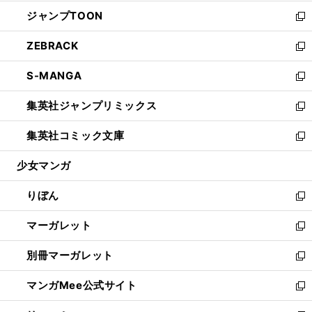
開
ウ
ン
ウ
し
ジャンプTOON
く
で
ド
ィ
い
新
開
ウ
ン
ウ
し
ZEBRACK
く
で
ド
ィ
い
新
開
ウ
ン
ウ
し
S-MANGA
く
で
ド
ィ
い
新
開
ウ
ン
ウ
し
集英社ジャンプリミックス
く
で
ド
ィ
い
新
開
ウ
ン
ウ
し
集英社コミック文庫
く
で
ド
ィ
い
新
開
ウ
ン
ウ
し
少女マンガ
く
で
ド
ィ
い
開
ウ
ン
ウ
りぼん
く
で
ド
ィ
新
開
ウ
ン
し
マーガレット
く
で
ド
い
新
開
ウ
ウ
し
別冊マーガレット
く
で
ィ
い
新
開
ン
ウ
し
マンガMee公式サイト
く
ド
ィ
い
新
ウ
ン
ウ
し