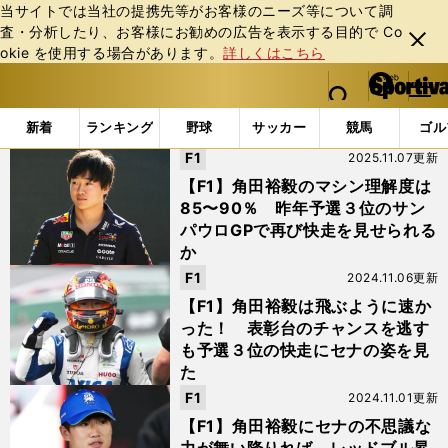
当サイトでは当社の提携先等がお客様のニーズ等について調
査・分析したり、お客様にお勧めの広告を表⽰する⽬的で Co
閉じ
okie を使⽤する場合があります。
詳しくはこちら
る
マイペ
web Sportiva (webスポルティーバ)
検索
メニュ
we
ー
「#サンパウロGp」の最新ニュース・ 情報
b
ジ
新着
ランキング
野球
サッカー
競馬
ゴル
ス
F1
2025.11.07更新
ポ
ル
【F1】角田裕毅のマシン理解度は
テ
85〜90％ 昨年予選３位のサン
ィ
パウロGPで再び快走を見せられる
ー
か
バ
F1
2024.11.06更新
【F1】角田裕毅は飛ぶように速か
った！ 表彰台のチャンスを逃す
も予選３位の快走にセナの姿を見
た
F1
2024.11.01更新
【F1】角田裕毅にセナの不思議な