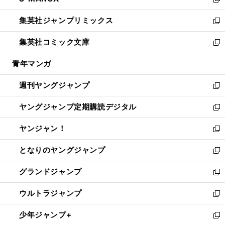
ィ
い
新
開
ウ
ン
ウ
し
集英社ジャンプリミックス
く
で
ド
ィ
い
新
開
ウ
ン
ウ
し
集英社コミック文庫
く
で
ド
ィ
い
新
開
ウ
ン
ウ
し
青年マンガ
く
で
ド
ィ
い
開
ウ
ン
ウ
週刊ヤングジャンプ
く
で
ド
ィ
新
開
ウ
ン
し
ヤングジャンプ定期購読デジタル
く
で
ド
い
新
開
ウ
ウ
し
ヤンジャン！
く
で
ィ
い
新
開
ン
ウ
し
となりのヤングジャンプ
く
ド
ィ
い
新
ウ
ン
ウ
し
グランドジャンプ
で
ド
ィ
い
新
開
ウ
ン
ウ
し
ウルトラジャンプ
く
で
ド
ィ
い
新
開
ウ
ン
ウ
し
少年ジャンプ+
く
で
ド
ィ
い
新