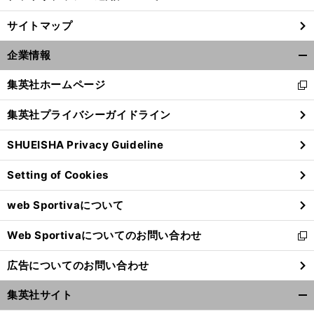
サイトマップ
企業情報
開
く/
集英社ホームページ
新
閉
し
じ
集英社プライバシーガイドライン
い
る
ウ
SHUEISHA Privacy Guideline
ィ
ン
Setting of Cookies
ド
ウ
web Sportivaについて
で
開
Web Sportivaについてのお問い合わせ
く
新
し
広告についてのお問い合わせ
い
ウ
集英社サイト
ィ
開
ン