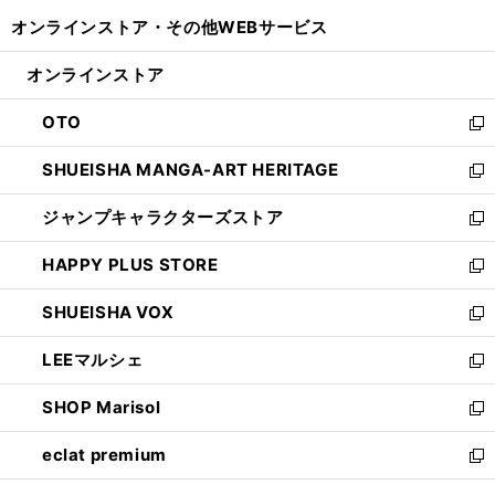
開
ウ
ウ
し
オンラインストア・
その他WEBサービス
く
で
ィ
い
開
ン
ウ
オンラインストア
く
ド
ィ
ウ
ン
OTO
で
ド
新
開
ウ
し
SHUEISHA MANGA-ART HERITAGE
く
で
い
新
開
ウ
し
ジャンプキャラクターズストア
く
ィ
い
新
ン
ウ
し
HAPPY PLUS STORE
ド
ィ
い
新
ウ
ン
ウ
し
SHUEISHA VOX
で
ド
ィ
い
新
開
ウ
ン
ウ
し
LEEマルシェ
く
で
ド
ィ
い
新
開
ウ
ン
ウ
し
SHOP Marisol
く
で
ド
ィ
い
新
開
ウ
ン
ウ
し
eclat premium
く
で
ド
ィ
い
新
開
ウ
ン
ウ
し