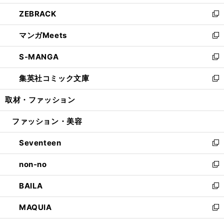
開
ウ
ン
ウ
し
ZEBRACK
く
で
ド
ィ
い
新
開
ウ
ン
ウ
し
マンガMeets
く
で
ド
ィ
い
新
開
ウ
ン
ウ
し
S-MANGA
く
で
ド
ィ
い
新
開
ウ
ン
ウ
し
集英社コミック文庫
く
で
ド
ィ
い
新
開
ウ
ン
ウ
し
取材・ファッション
く
で
ド
ィ
い
開
ウ
ン
ウ
ファッション・美容
く
で
ド
ィ
開
ウ
ン
Seventeen
く
で
ド
新
開
ウ
し
non-no
く
で
い
新
開
ウ
し
BAILA
く
ィ
い
新
ン
ウ
し
MAQUIA
ド
ィ
い
新
ウ
ン
ウ
し