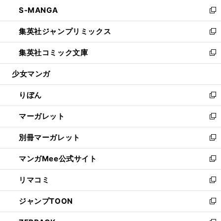
ン
ウ
し
S-MANGA
く
で
ド
ィ
い
新
開
ウ
ン
ウ
し
集英社ジャンプリミックス
く
で
ド
ィ
い
新
開
ウ
ン
ウ
し
集英社コミック文庫
く
で
ド
ィ
い
新
開
ウ
ン
ウ
し
少女マンガ
く
で
ド
ィ
い
開
ウ
ン
ウ
りぼん
く
で
ド
ィ
新
開
ウ
ン
し
マーガレット
く
で
ド
い
新
開
ウ
ウ
し
別冊マーガレット
く
で
ィ
い
新
開
ン
ウ
し
マンガMee公式サイト
く
ド
ィ
い
新
ウ
ン
ウ
し
リマコミ
で
ド
ィ
い
新
開
ウ
ン
ウ
し
ジャンプTOON
く
で
ド
ィ
い
新
開
ウ
ン
ウ
し