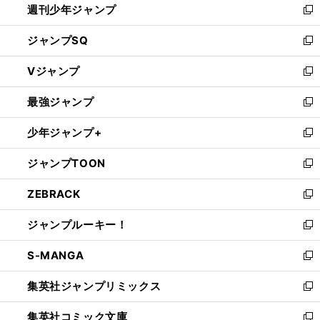
週刊少年ジャンプ
く
新
し
ジャンプSQ
い
新
ウ
し
Vジャンプ
ィ
い
新
ン
ウ
し
最強ジャンプ
ド
ィ
い
新
ウ
ン
ウ
し
少年ジャンプ+
で
ド
ィ
い
新
開
ウ
ン
ウ
し
ジャンプTOON
く
で
ド
ィ
い
新
開
ウ
ン
ウ
し
ZEBRACK
く
で
ド
ィ
い
新
開
ウ
ン
ウ
し
ジャンプルーキー！
く
で
ド
ィ
い
新
開
ウ
ン
ウ
し
S-MANGA
く
で
ド
ィ
い
新
開
ウ
ン
ウ
し
集英社ジャンプリミックス
く
で
ド
ィ
い
新
開
ウ
ン
ウ
し
集英社コミック文庫
く
で
ド
ィ
い
新