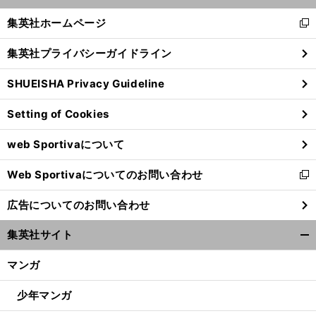
開
く/
集英社ホームページ
新
閉
し
じ
集英社プライバシーガイドライン
い
る
ウ
SHUEISHA Privacy Guideline
ィ
ン
Setting of Cookies
ド
ウ
web Sportivaについて
で
開
Web Sportivaについてのお問い合わせ
く
新
し
広告についてのお問い合わせ
い
ウ
集英社サイト
ィ
開
ン
く/
マンガ
ド
閉
ウ
じ
少年マンガ
で
る
開