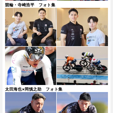
競輪・寺崎浩平 フォト集
太田海也×岡慎之助 フォト集