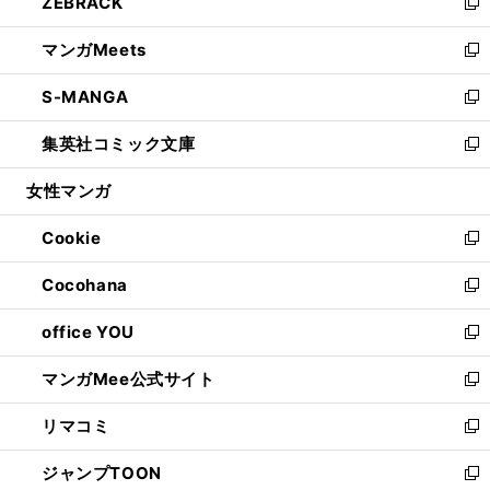
ZEBRACK
く
で
ド
ィ
い
新
開
ウ
ン
ウ
し
マンガMeets
く
で
ド
ィ
い
新
開
ウ
ン
ウ
し
S-MANGA
く
で
ド
ィ
い
新
開
ウ
ン
ウ
し
集英社コミック文庫
く
で
ド
ィ
い
新
開
ウ
ン
ウ
し
女性マンガ
く
で
ド
ィ
い
開
ウ
ン
ウ
Cookie
く
で
ド
ィ
新
開
ウ
ン
し
Cocohana
く
で
ド
い
新
開
ウ
ウ
し
office YOU
く
で
ィ
い
新
開
ン
ウ
し
マンガMee公式サイト
く
ド
ィ
い
新
ウ
ン
ウ
し
リマコミ
で
ド
ィ
い
新
開
ウ
ン
ウ
し
ジャンプTOON
く
で
ド
ィ
い
新