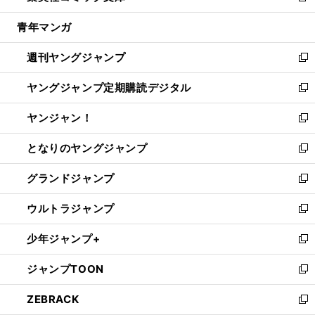
開
ウ
ン
ウ
し
青年マンガ
く
で
ド
ィ
い
開
ウ
ン
ウ
週刊ヤングジャンプ
く
で
ド
ィ
新
開
ウ
ン
し
ヤングジャンプ定期購読デジタル
く
で
ド
い
新
開
ウ
ウ
し
ヤンジャン！
く
で
ィ
い
新
開
ン
ウ
し
となりのヤングジャンプ
く
ド
ィ
い
新
ウ
ン
ウ
し
グランドジャンプ
で
ド
ィ
い
新
開
ウ
ン
ウ
し
ウルトラジャンプ
く
で
ド
ィ
い
新
開
ウ
ン
ウ
し
少年ジャンプ+
く
で
ド
ィ
い
新
開
ウ
ン
ウ
し
ジャンプTOON
く
で
ド
ィ
い
新
開
ウ
ン
ウ
し
ZEBRACK
く
で
ド
ィ
い
新
開
ウ