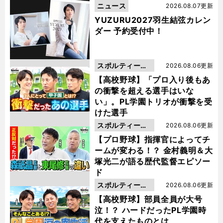
ニュース
2026.08.07更新
YUZURU2027羽生結弦カレン
ダー 予約受付中！
スポルティーバ
2026.08.06更新
動画
【高校野球】「プロ入り後もあ
の衝撃を超える選手はいな
い」。PL学園トリオが衝撃を受
けた選手
スポルティーバ
2026.08.06更新
動画
【プロ野球】指揮官によってチ
ームが変わる！？ 金村義明＆大
塚光二が語る歴代監督エピソー
ド
スポルティーバ
2026.08.06更新
動画
【高校野球】部員全員が大号
泣！？ ハードだったPL学園時
代を支えたものとは