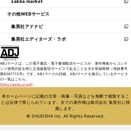
zakka market
く
で
ド
ィ
い
新
開
ウ
ン
ウ
し
その他WEBサービス
く
で
ド
ィ
い
開
ウ
ン
ウ
集英社アドナビ
く
で
ド
ィ
新
開
ウ
ン
し
集英社エディターズ・ラボ
く
で
ド
い
新
開
ウ
ウ
し
く
で
ィ
い
開
ン
ウ
ABJマークは、この電子書店・電子書籍配信サービスが、著作権者からコンテ
く
ド
ィ
ンツ使用許諾を得た正規版配信サービスであることを示す登録商標（登録番号
ウ
ン
第6091713号）です。ABJマークの詳細、ABJマークを掲示しているサービス
で
ド
の一覧はこちら。
開
ウ
https://aebs.or.jp/
新
く
で
し
い
開
本ホームページに記載の文章・画像・写真などを無断で複製するこ
ウ
く
とは法律で禁じられています。全ての著作権は株式会社 集英社に帰
ィ
属します。
ン
ド
© SHUEISHA Inc. All Rights Reserved.
ウ
で
開