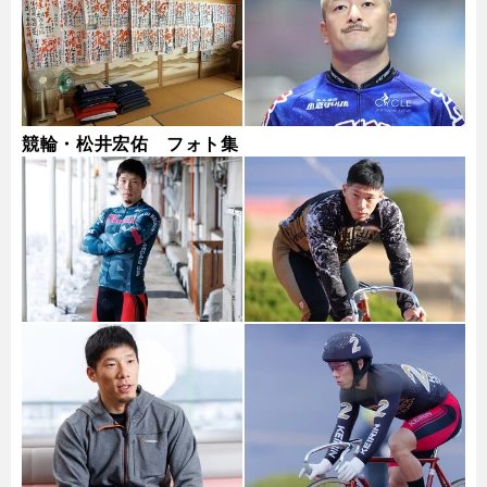
競輪・松井宏佑 フォト集