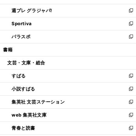
開
ウ
ウ
し
週プレ グラジャパ!
く
で
ィ
い
新
開
ン
ウ
し
Sportiva
く
ド
ィ
い
新
ウ
ン
ウ
し
パラスポ
で
ド
ィ
い
新
開
ウ
ン
ウ
し
書籍
く
で
ド
ィ
い
開
ウ
ン
ウ
文芸・文庫・総合
く
で
ド
ィ
開
ウ
ン
すばる
く
で
ド
新
開
ウ
し
小説すばる
く
で
い
新
開
ウ
し
集英社 文芸ステーション
く
ィ
い
新
ン
ウ
し
web 集英社文庫
ド
ィ
い
新
ウ
ン
ウ
し
青春と読書
で
ド
ィ
い
新
開
ウ
ン
ウ
し