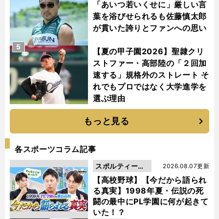
「あいつ若いくせに」厳しい言
葉を浴びせられるも佐藤慎太郎
が貫いた誇りとファンへの思い
5
【夏の甲子園2026】聖隷クリ
ストファー・高部陸の「２回加
速する」規格外のストレート そ
れでもプロではなく大学進学を
選ぶ理由
もっと見る
各スポーツコラム記事
スポルティーバ
2026.08.07更新
動画
【高校野球】【今だから語られ
る真実】1998年夏・伝説の死
闘の最中にPL学園に何が起きて
いた！？