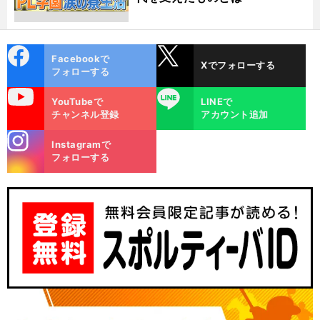
cebo
X
Facebookで
Xでフォローする
ok
フォローする
uTube
LINE
YouTubeで
LINEで
チャンネル登録
アカウント追加
stagra
Instagramで
m
フォローする