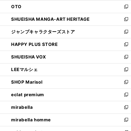
ウ
ン
OTO
で
ド
新
開
ウ
し
SHUEISHA MANGA-ART HERITAGE
く
で
い
新
開
ウ
し
ジャンプキャラクターズストア
く
ィ
い
新
ン
ウ
し
HAPPY PLUS STORE
ド
ィ
い
新
ウ
ン
ウ
し
SHUEISHA VOX
で
ド
ィ
い
新
開
ウ
ン
ウ
し
LEEマルシェ
く
で
ド
ィ
い
新
開
ウ
ン
ウ
し
SHOP Marisol
く
で
ド
ィ
い
新
開
ウ
ン
ウ
し
eclat premium
く
で
ド
ィ
い
新
開
ウ
ン
ウ
し
mirabella
く
で
ド
ィ
い
新
開
ウ
ン
ウ
し
mirabella homme
く
で
ド
ィ
い
新
開
ウ
ン
ウ
し