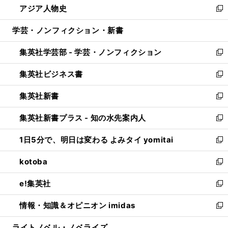
アジア人物史
く
で
ド
ィ
い
新
開
ウ
ン
ウ
し
学芸・ノンフィクション・新書
く
で
ド
ィ
い
開
ウ
ン
ウ
集英社学芸部 - 学芸・ノンフィクション
く
で
ド
ィ
新
開
ウ
ン
し
集英社ビジネス書
く
で
ド
い
新
開
ウ
ウ
し
集英社新書
く
で
ィ
い
新
開
ン
ウ
し
集英社新書プラス - 知の水先案内人
く
ド
ィ
い
新
ウ
ン
ウ
し
1日5分で、明日は変わる よみタイ yomitai
で
ド
ィ
い
新
開
ウ
ン
ウ
し
kotoba
く
で
ド
ィ
い
新
開
ウ
ン
ウ
し
e!集英社
く
で
ド
ィ
い
新
開
ウ
ン
ウ
し
情報・知識＆オピニオン imidas
く
で
ド
ィ
い
新
開
ウ
ン
ウ
し
ライトノベル・ノベライズ
く
で
ド