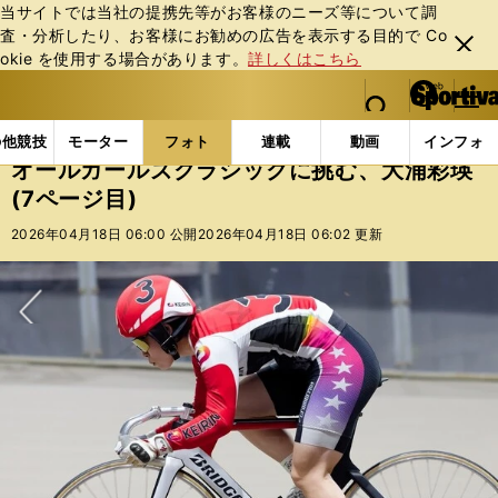
当サイトでは当社の提携先等がお客様のニーズ等について調
査・分析したり、お客様にお勧めの広告を表⽰する⽬的で Co
閉じ
okie を使⽤する場合があります。
詳しくはこちら
る
マイペ
web Sportiva (webスポルティーバ)
検索
メニュ
we
ー
フォトギャラリー
コラムフォト
オールガールズクラ
b
ジ
の他競技
モーター
フォト
連載
動画
インフォ
ス
オールガールズクラシックに挑む、大浦彩瑛
ポ
(7ページ目)
ル
テ
2026年04月18日 06:00 公開
2026年04月18日 06:02 更新
ィ
ー
バ
次へ