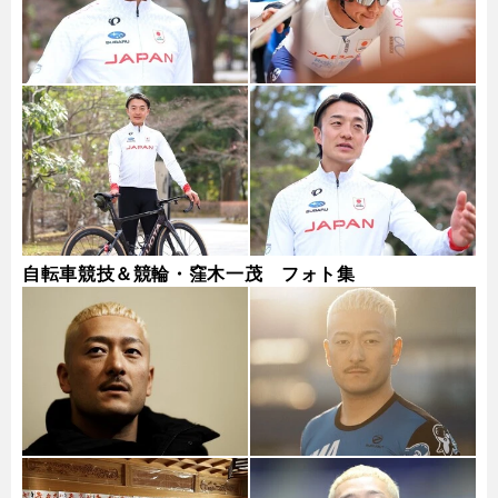
自転車競技＆競輪・窪木一茂 フォト集