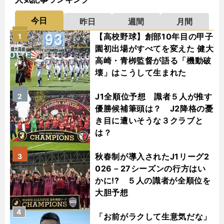
今日
昨日
週間
月間
【高校野球】創部10年目の甲子
1
園初出場がすべてを変えた 健大
高崎・青栁監督が語る「機動破
壊」はこうして生まれた
J1全順位予想 識者５人が推す
2
優勝候補筆頭は？ J2降格の憂
き目に遭いそうな３クラブと
は？
秋春制が導入されたJ1リーグ2
3
026－27シーズンの行方はい
かに!? ５人の識者が全順位を
大胆予想
4
「お前がラクして生意気だな」