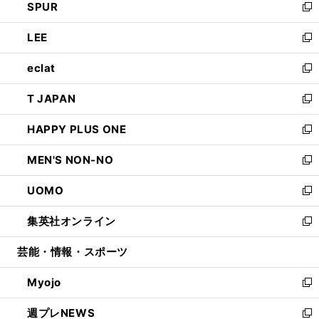
SPUR
で
ド
ィ
い
新
開
ウ
ン
ウ
し
LEE
く
で
ド
ィ
い
新
開
ウ
ン
ウ
し
eclat
く
で
ド
ィ
い
新
開
ウ
ン
ウ
し
T JAPAN
く
で
ド
ィ
い
新
開
ウ
ン
ウ
し
HAPPY PLUS ONE
く
で
ド
ィ
い
新
開
ウ
ン
ウ
し
MEN'S NON-NO
く
で
ド
ィ
い
新
開
ウ
ン
ウ
し
UOMO
く
で
ド
ィ
い
新
開
ウ
ン
ウ
し
集英社オンライン
く
で
ド
ィ
い
新
開
ウ
ン
ウ
し
芸能・情報・スポーツ
く
で
ド
ィ
い
開
ウ
ン
ウ
Myojo
く
で
ド
ィ
新
開
ウ
ン
し
週プレNEWS
く
で
ド
い
新