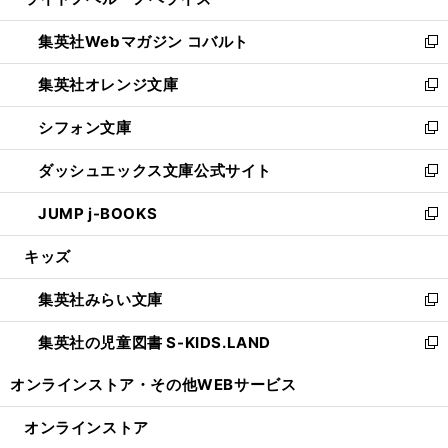
ィ
い
開
ウ
ン
ウ
集英社Webマガジン コバルト
く
で
ド
ィ
新
開
ウ
ン
し
集英社オレンジ文庫
く
で
ド
い
新
開
ウ
ウ
し
シフォン文庫
く
で
ィ
い
新
開
ン
ウ
し
ダッシュエックス文庫公式サイト
く
ド
ィ
い
新
ウ
ン
ウ
し
JUMP j-BOOKS
で
ド
ィ
い
新
開
ウ
ン
ウ
し
キッズ
く
で
ド
ィ
い
開
ウ
ン
ウ
集英社みらい文庫
く
で
ド
ィ
新
開
ウ
ン
し
集英社の児童図書 S-KIDS.LAND
く
で
ド
い
新
開
ウ
ウ
し
オンラインストア・
その他WEBサービス
く
で
ィ
い
開
ン
ウ
オンラインストア
く
ド
ィ