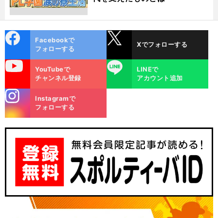
cebo
X
Facebookで
Xでフォローする
ok
フォローする
uTube
LINE
YouTubeで
LINEで
チャンネル登録
アカウント追加
stagra
Instagramで
m
フォローする