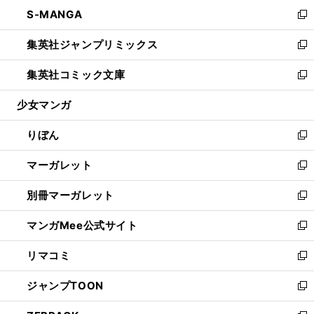
ン
ウ
し
S-MANGA
く
で
ド
ィ
い
新
開
ウ
ン
ウ
し
集英社ジャンプリミックス
く
で
ド
ィ
い
新
開
ウ
ン
ウ
し
集英社コミック文庫
く
で
ド
ィ
い
新
開
ウ
ン
ウ
し
少女マンガ
く
で
ド
ィ
い
開
ウ
ン
ウ
りぼん
く
で
ド
ィ
新
開
ウ
ン
し
マーガレット
く
で
ド
い
新
開
ウ
ウ
し
別冊マーガレット
く
で
ィ
い
新
開
ン
ウ
し
マンガMee公式サイト
く
ド
ィ
い
新
ウ
ン
ウ
し
リマコミ
で
ド
ィ
い
新
開
ウ
ン
ウ
し
ジャンプTOON
く
で
ド
ィ
い
新
開
ウ
ン
ウ
し