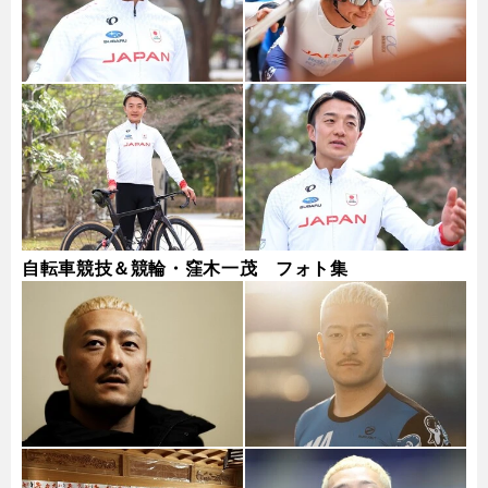
自転車競技＆競輪・窪木一茂 フォト集