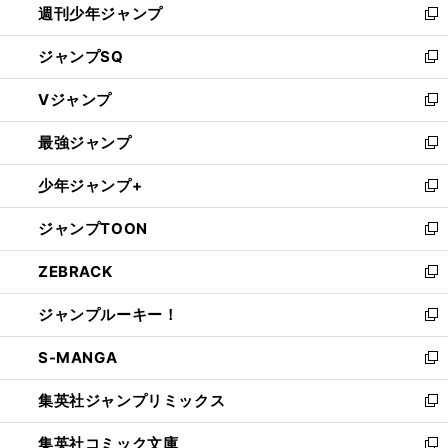
週刊少年ジャンプ
く
新
し
ジャンプSQ
い
新
ウ
し
Vジャンプ
ィ
い
新
ン
ウ
し
最強ジャンプ
ド
ィ
い
新
ウ
ン
ウ
し
少年ジャンプ+
で
ド
ィ
い
新
開
ウ
ン
ウ
し
ジャンプTOON
く
で
ド
ィ
い
新
開
ウ
ン
ウ
し
ZEBRACK
く
で
ド
ィ
い
新
開
ウ
ン
ウ
し
ジャンプルーキー！
く
で
ド
ィ
い
新
開
ウ
ン
ウ
し
S-MANGA
く
で
ド
ィ
い
新
開
ウ
ン
ウ
し
集英社ジャンプリミックス
く
で
ド
ィ
い
新
開
ウ
ン
ウ
し
集英社コミック文庫
く
で
ド
ィ
い
新