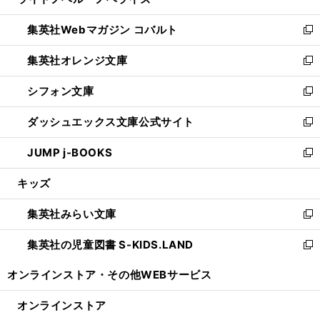
ィ
い
開
ウ
ン
ウ
集英社Webマガジン コバルト
く
で
ド
ィ
新
開
ウ
ン
し
集英社オレンジ文庫
く
で
ド
い
新
開
ウ
ウ
し
シフォン文庫
く
で
ィ
い
新
開
ン
ウ
し
ダッシュエックス文庫公式サイト
く
ド
ィ
い
新
ウ
ン
ウ
し
JUMP j-BOOKS
で
ド
ィ
い
新
開
ウ
ン
ウ
し
キッズ
く
で
ド
ィ
い
開
ウ
ン
ウ
集英社みらい文庫
く
で
ド
ィ
新
開
ウ
ン
し
集英社の児童図書 S-KIDS.LAND
く
で
ド
い
新
開
ウ
ウ
し
オンラインストア・
その他WEBサービス
く
で
ィ
い
開
ン
ウ
オンラインストア
く
ド
ィ