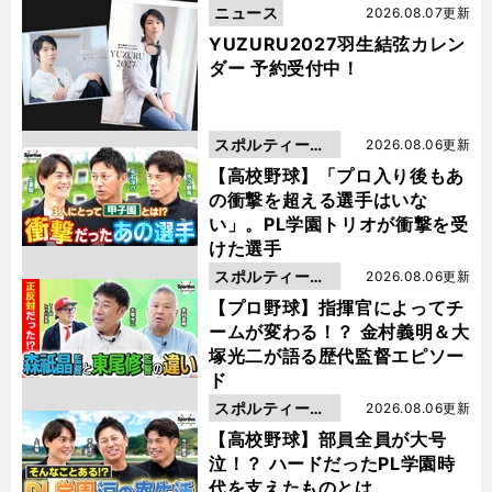
ニュース
2026.08.07更新
YUZURU2027羽生結弦カレン
ダー 予約受付中！
スポルティーバ
2026.08.06更新
動画
【高校野球】「プロ入り後もあ
の衝撃を超える選手はいな
い」。PL学園トリオが衝撃を受
けた選手
スポルティーバ
2026.08.06更新
動画
【プロ野球】指揮官によってチ
ームが変わる！？ 金村義明＆大
塚光二が語る歴代監督エピソー
ド
スポルティーバ
2026.08.06更新
動画
【高校野球】部員全員が大号
泣！？ ハードだったPL学園時
代を支えたものとは