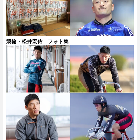
競輪・松井宏佑 フォト集