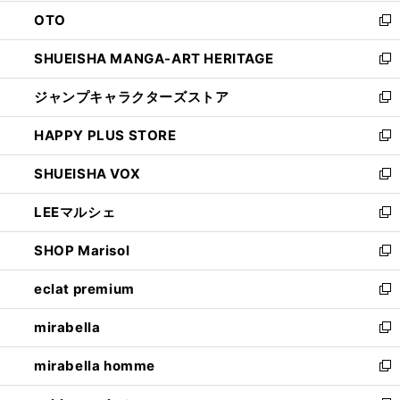
ウ
ン
OTO
で
ド
新
開
ウ
し
SHUEISHA MANGA-ART HERITAGE
く
で
い
新
開
ウ
し
ジャンプキャラクターズストア
く
ィ
い
新
ン
ウ
し
HAPPY PLUS STORE
ド
ィ
い
新
ウ
ン
ウ
し
SHUEISHA VOX
で
ド
ィ
い
新
開
ウ
ン
ウ
し
LEEマルシェ
く
で
ド
ィ
い
新
開
ウ
ン
ウ
し
SHOP Marisol
く
で
ド
ィ
い
新
開
ウ
ン
ウ
し
eclat premium
く
で
ド
ィ
い
新
開
ウ
ン
ウ
し
mirabella
く
で
ド
ィ
い
新
開
ウ
ン
ウ
し
mirabella homme
く
で
ド
ィ
い
新
開
ウ
ン
ウ
し