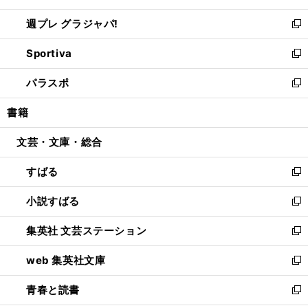
開
ウ
ウ
し
週プレ グラジャパ!
く
で
ィ
い
新
開
ン
ウ
し
Sportiva
く
ド
ィ
い
新
ウ
ン
ウ
し
パラスポ
で
ド
ィ
い
新
開
ウ
ン
ウ
し
書籍
く
で
ド
ィ
い
開
ウ
ン
ウ
文芸・文庫・総合
く
で
ド
ィ
開
ウ
ン
すばる
く
で
ド
新
開
ウ
し
小説すばる
く
で
い
新
開
ウ
し
集英社 文芸ステーション
く
ィ
い
新
ン
ウ
し
web 集英社文庫
ド
ィ
い
新
ウ
ン
ウ
し
青春と読書
で
ド
ィ
い
新
開
ウ
ン
ウ
し