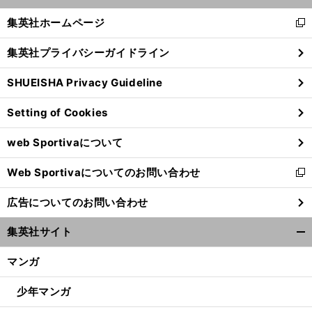
開
く/
集英社ホームページ
新
閉
し
じ
集英社プライバシーガイドライン
い
る
ウ
SHUEISHA Privacy Guideline
ィ
ン
Setting of Cookies
ド
ウ
web Sportivaについて
で
開
Web Sportivaについてのお問い合わせ
く
新
し
広告についてのお問い合わせ
い
ウ
集英社サイト
ィ
開
ン
く/
マンガ
ド
閉
ウ
じ
少年マンガ
で
る
開