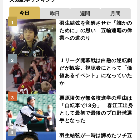
今日
昨日
週間
月間
羽生結弦を覚醒させた「誰かの
1
ために」の思い 五輪連覇の偉
業への道のり
Ｊリーグ開幕戦は白熱の逆転劇
2
だが観客、視聴者にとって「価
値あるイベント」になっていた
か
栗原陵矢が無名校進学の理由は
3
「自転車で13分」 春江工出身
として最初で最後のプロ野球選
手となった
4
羽生結弦が一時は諦めたソチ五