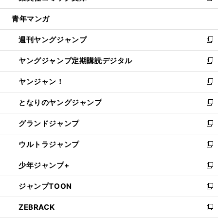
開
ウ
ン
ウ
し
青年マンガ
く
で
ド
ィ
い
開
ウ
ン
ウ
週刊ヤングジャンプ
く
で
ド
ィ
新
開
ウ
ン
し
ヤングジャンプ定期購読デジタル
く
で
ド
い
新
開
ウ
ウ
し
ヤンジャン！
く
で
ィ
い
新
開
ン
ウ
し
となりのヤングジャンプ
く
ド
ィ
い
新
ウ
ン
ウ
し
グランドジャンプ
で
ド
ィ
い
新
開
ウ
ン
ウ
し
ウルトラジャンプ
く
で
ド
ィ
い
新
開
ウ
ン
ウ
し
少年ジャンプ+
く
で
ド
ィ
い
新
開
ウ
ン
ウ
し
ジャンプTOON
く
で
ド
ィ
い
新
開
ウ
ン
ウ
し
ZEBRACK
く
で
ド
ィ
い
新
開
ウ