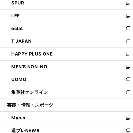
SPUR
で
ド
ィ
い
新
開
ウ
ン
ウ
し
LEE
く
で
ド
ィ
い
新
開
ウ
ン
ウ
し
eclat
く
で
ド
ィ
い
新
開
ウ
ン
ウ
し
T JAPAN
く
で
ド
ィ
い
新
開
ウ
ン
ウ
し
HAPPY PLUS ONE
く
で
ド
ィ
い
新
開
ウ
ン
ウ
し
MEN'S NON-NO
く
で
ド
ィ
い
新
開
ウ
ン
ウ
し
UOMO
く
で
ド
ィ
い
新
開
ウ
ン
ウ
し
集英社オンライン
く
で
ド
ィ
い
新
開
ウ
ン
ウ
し
芸能・情報・スポーツ
く
で
ド
ィ
い
開
ウ
ン
ウ
Myojo
く
で
ド
ィ
新
開
ウ
ン
し
週プレNEWS
く
で
ド
い
新