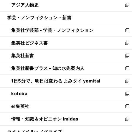
アジア人物史
く
で
ド
ィ
い
新
開
ウ
ン
ウ
し
学芸・ノンフィクション・新書
く
で
ド
ィ
い
開
ウ
ン
ウ
集英社学芸部 - 学芸・ノンフィクション
く
で
ド
ィ
新
開
ウ
ン
し
集英社ビジネス書
く
で
ド
い
新
開
ウ
ウ
し
集英社新書
く
で
ィ
い
新
開
ン
ウ
し
集英社新書プラス - 知の水先案内人
く
ド
ィ
い
新
ウ
ン
ウ
し
1日5分で、明日は変わる よみタイ yomitai
で
ド
ィ
い
新
開
ウ
ン
ウ
し
kotoba
く
で
ド
ィ
い
新
開
ウ
ン
ウ
し
e!集英社
く
で
ド
ィ
い
新
開
ウ
ン
ウ
し
情報・知識＆オピニオン imidas
く
で
ド
ィ
い
新
開
ウ
ン
ウ
し
ライトノベル・ノベライズ
く
で
ド