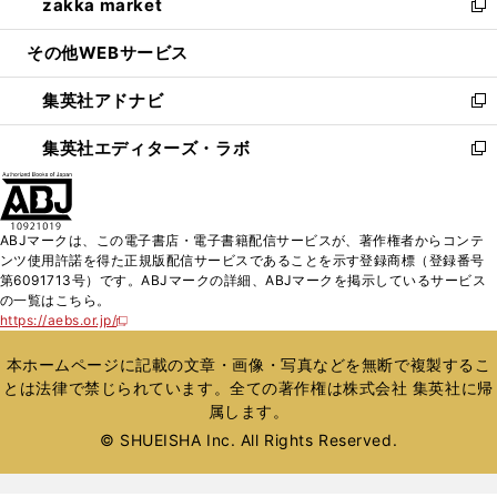
zakka market
く
で
ド
ィ
い
新
開
ウ
ン
ウ
し
その他WEBサービス
く
で
ド
ィ
い
開
ウ
ン
ウ
集英社アドナビ
く
で
ド
ィ
新
開
ウ
ン
し
集英社エディターズ・ラボ
く
で
ド
い
新
開
ウ
ウ
し
く
で
ィ
い
開
ン
ウ
ABJマークは、この電子書店・電子書籍配信サービスが、著作権者からコンテ
く
ド
ィ
ンツ使用許諾を得た正規版配信サービスであることを示す登録商標（登録番号
ウ
ン
第6091713号）です。ABJマークの詳細、ABJマークを掲示しているサービス
で
ド
の一覧はこちら。
開
ウ
https://aebs.or.jp/
新
く
で
し
い
開
本ホームページに記載の文章・画像・写真などを無断で複製するこ
ウ
く
とは法律で禁じられています。全ての著作権は株式会社 集英社に帰
ィ
属します。
ン
ド
© SHUEISHA Inc. All Rights Reserved.
ウ
で
開