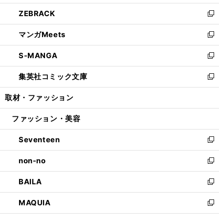
開
ウ
ン
ウ
し
ZEBRACK
く
で
ド
ィ
い
新
開
ウ
ン
ウ
し
マンガMeets
く
で
ド
ィ
い
新
開
ウ
ン
ウ
し
S-MANGA
く
で
ド
ィ
い
新
開
ウ
ン
ウ
し
集英社コミック文庫
く
で
ド
ィ
い
新
開
ウ
ン
ウ
し
取材・ファッション
く
で
ド
ィ
い
開
ウ
ン
ウ
ファッション・美容
く
で
ド
ィ
開
ウ
ン
Seventeen
く
で
ド
新
開
ウ
し
non-no
く
で
い
新
開
ウ
し
BAILA
く
ィ
い
新
ン
ウ
し
MAQUIA
ド
ィ
い
新
ウ
ン
ウ
し