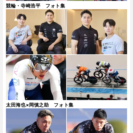
競輪・寺崎浩平 フォト集
太田海也×岡慎之助 フォト集