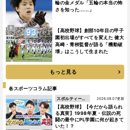
輪の金メダル「五輪の本当の怖
さを知った......」
5
【高校野球】創部10年目の甲子
園初出場がすべてを変えた 健大
高崎・青栁監督が語る「機動破
壊」はこうして生まれた
もっと見る
各スポーツコラム記事
スポルティーバ
2026.08.07更新
動画
【高校野球】【今だから語られ
る真実】1998年夏・伝説の死
闘の最中にPL学園に何が起きて
いた！？