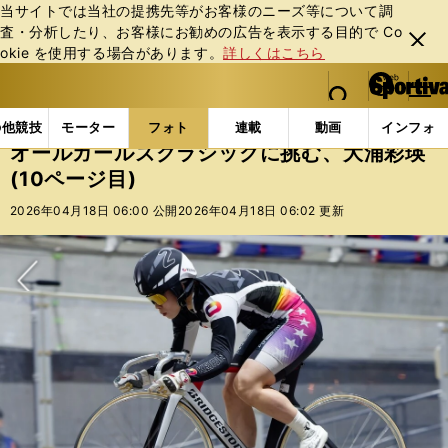
当サイトでは当社の提携先等がお客様のニーズ等について調
査・分析したり、お客様にお勧めの広告を表⽰する⽬的で Co
閉じ
okie を使⽤する場合があります。
詳しくはこちら
る
マイペ
web Sportiva (webスポルティーバ)
検索
メニュ
we
ー
フォトギャラリー
コラムフォト
オールガールズクラ
b
ジ
の他競技
モーター
フォト
連載
動画
インフォ
ス
オールガールズクラシックに挑む、大浦彩瑛
ポ
(10ページ目)
ル
テ
2026年04月18日 06:00 公開
2026年04月18日 06:02 更新
ィ
ー
バ
次へ