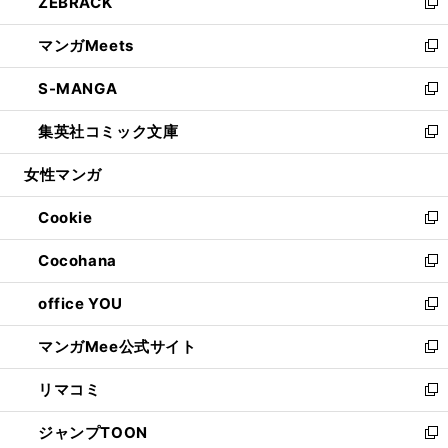
ZEBRACK
く
で
ド
ィ
い
新
開
ウ
ン
ウ
し
マンガMeets
く
で
ド
ィ
い
新
開
ウ
ン
ウ
し
S-MANGA
く
で
ド
ィ
い
新
開
ウ
ン
ウ
し
集英社コミック文庫
く
で
ド
ィ
い
新
開
ウ
ン
ウ
し
女性マンガ
く
で
ド
ィ
い
開
ウ
ン
ウ
Cookie
く
で
ド
ィ
新
開
ウ
ン
し
Cocohana
く
で
ド
い
新
開
ウ
ウ
し
office YOU
く
で
ィ
い
新
開
ン
ウ
し
マンガMee公式サイト
く
ド
ィ
い
新
ウ
ン
ウ
し
リマコミ
で
ド
ィ
い
新
開
ウ
ン
ウ
し
ジャンプTOON
く
で
ド
ィ
い
新