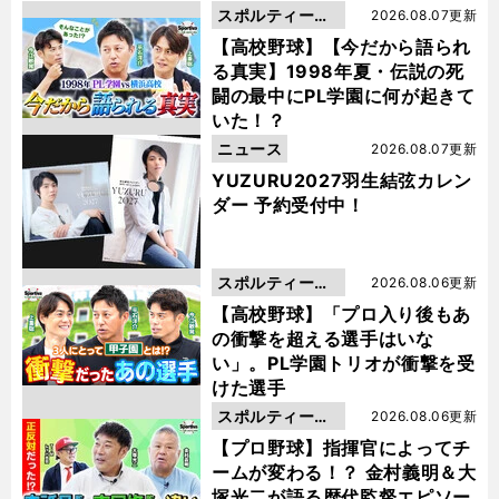
スポルティーバ
2026.08.07更新
動画
【高校野球】【今だから語られ
る真実】1998年夏・伝説の死
闘の最中にPL学園に何が起きて
いた！？
ニュース
2026.08.07更新
YUZURU2027羽生結弦カレン
ダー 予約受付中！
スポルティーバ
2026.08.06更新
動画
【高校野球】「プロ入り後もあ
の衝撃を超える選手はいな
い」。PL学園トリオが衝撃を受
けた選手
スポルティーバ
2026.08.06更新
動画
【プロ野球】指揮官によってチ
ームが変わる！？ 金村義明＆大
塚光二が語る歴代監督エピソー