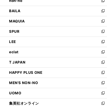
non-no
く
で
い
新
開
ウ
し
BAILA
く
ィ
い
新
ン
ウ
し
MAQUIA
ド
ィ
い
新
ウ
ン
ウ
し
SPUR
で
ド
ィ
い
新
開
ウ
ン
ウ
し
LEE
く
で
ド
ィ
い
新
開
ウ
ン
ウ
し
eclat
く
で
ド
ィ
い
新
開
ウ
ン
ウ
し
T JAPAN
く
で
ド
ィ
い
新
開
ウ
ン
ウ
し
HAPPY PLUS ONE
く
で
ド
ィ
い
新
開
ウ
ン
ウ
し
MEN'S NON-NO
く
で
ド
ィ
い
新
開
ウ
ン
ウ
し
UOMO
く
で
ド
ィ
い
新
開
ウ
ン
ウ
し
集英社オンライン
く
で
ド
ィ
い
新