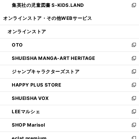
集英社の児童図書 S-KIDS.LAND
く
で
ド
い
新
開
ウ
ウ
し
オンラインストア・
その他WEBサービス
く
で
ィ
い
開
ン
ウ
オンラインストア
く
ド
ィ
ウ
ン
OTO
で
ド
新
開
ウ
し
SHUEISHA MANGA-ART HERITAGE
く
で
い
新
開
ウ
し
ジャンプキャラクターズストア
く
ィ
い
新
ン
ウ
し
HAPPY PLUS STORE
ド
ィ
い
新
ウ
ン
ウ
し
SHUEISHA VOX
で
ド
ィ
い
新
開
ウ
ン
ウ
し
LEEマルシェ
く
で
ド
ィ
い
新
開
ウ
ン
ウ
し
SHOP Marisol
く
で
ド
ィ
い
新
開
ウ
ン
ウ
し
eclat premium
く
で
ド
ィ