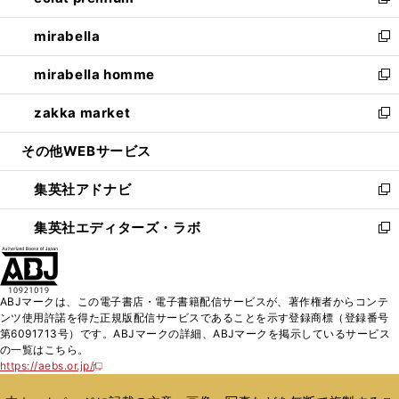
い
新
開
ウ
ン
ウ
し
mirabella
く
で
ド
ィ
い
新
開
ウ
ン
ウ
し
mirabella homme
く
で
ド
ィ
い
新
開
ウ
ン
ウ
し
zakka market
く
で
ド
ィ
い
新
開
ウ
ン
ウ
し
その他WEBサービス
く
で
ド
ィ
い
開
ウ
ン
ウ
集英社アドナビ
く
で
ド
ィ
新
開
ウ
ン
し
集英社エディターズ・ラボ
く
で
ド
い
新
開
ウ
ウ
し
く
で
ィ
い
開
ン
ウ
ABJマークは、この電子書店・電子書籍配信サービスが、著作権者からコンテ
く
ド
ィ
ンツ使用許諾を得た正規版配信サービスであることを示す登録商標（登録番号
ウ
ン
第6091713号）です。ABJマークの詳細、ABJマークを掲示しているサービス
で
ド
の一覧はこちら。
開
ウ
https://aebs.or.jp/
新
く
で
し
い