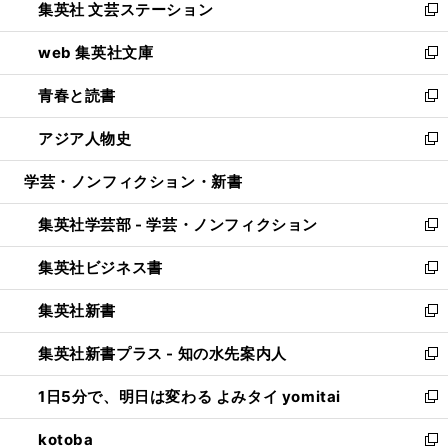
集英社 文芸ステーション
く
ィ
い
新
ン
ウ
し
web 集英社文庫
ド
ィ
い
新
ウ
ン
ウ
し
青春と読書
で
ド
ィ
い
新
開
ウ
ン
ウ
し
アジア人物史
く
で
ド
ィ
い
新
開
ウ
ン
ウ
し
学芸・ノンフィクション・新書
く
で
ド
ィ
い
開
ウ
ン
ウ
集英社学芸部 - 学芸・ノンフィクション
く
で
ド
ィ
新
開
ウ
ン
し
集英社ビジネス書
く
で
ド
い
新
開
ウ
ウ
し
集英社新書
く
で
ィ
い
新
開
ン
ウ
し
集英社新書プラス - 知の水先案内人
く
ド
ィ
い
新
ウ
ン
ウ
し
1日5分で、明日は変わる よみタイ yomitai
で
ド
ィ
い
新
開
ウ
ン
ウ
し
kotoba
く
で
ド
ィ
い
新