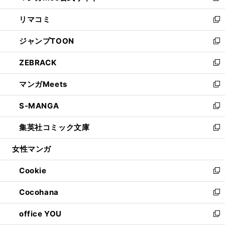
ウ
ン
ウ
し
リマコミ
で
ド
ィ
い
新
開
ウ
ン
ウ
し
ジャンプTOON
く
で
ド
ィ
い
新
開
ウ
ン
ウ
し
ZEBRACK
く
で
ド
ィ
い
新
開
ウ
ン
ウ
し
マンガMeets
く
で
ド
ィ
い
新
開
ウ
ン
ウ
し
S-MANGA
く
で
ド
ィ
い
新
開
ウ
ン
ウ
し
集英社コミック文庫
く
で
ド
ィ
い
新
開
ウ
ン
ウ
し
女性マンガ
く
で
ド
ィ
い
開
ウ
ン
ウ
Cookie
く
で
ド
ィ
新
開
ウ
ン
し
Cocohana
く
で
ド
い
新
開
ウ
ウ
し
office YOU
く
で
ィ
い
新
開