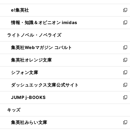
開
ウ
ン
ウ
し
e!集英社
く
で
ド
ィ
い
新
開
ウ
ン
ウ
し
情報・知識＆オピニオン imidas
く
で
ド
ィ
い
新
開
ウ
ン
ウ
し
ライトノベル・ノベライズ
く
で
ド
ィ
い
開
ウ
ン
ウ
集英社Webマガジン コバルト
く
で
ド
ィ
新
開
ウ
ン
し
集英社オレンジ文庫
く
で
ド
い
新
開
ウ
ウ
し
シフォン文庫
く
で
ィ
い
新
開
ン
ウ
し
ダッシュエックス文庫公式サイト
く
ド
ィ
い
新
ウ
ン
ウ
し
JUMP j-BOOKS
で
ド
ィ
い
新
開
ウ
ン
ウ
し
キッズ
く
で
ド
ィ
い
開
ウ
ン
ウ
集英社みらい文庫
く
で
ド
ィ
新
開
ウ
ン
し