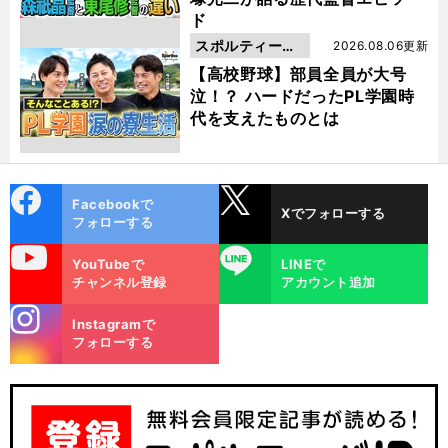
ド
スポルティーバ
2026.08.06更新
動画
【高校野球】部員全員が大号
泣！？ ハードだったPL学園時
代を支えたものとは
cebo
X
Facebookで
Xでフォローする
ok
フォローする
uTube
LINE
YouTubeで
LINEで
チャンネル登録
アカウント追加
stagra
Instagramで
m
フォローする