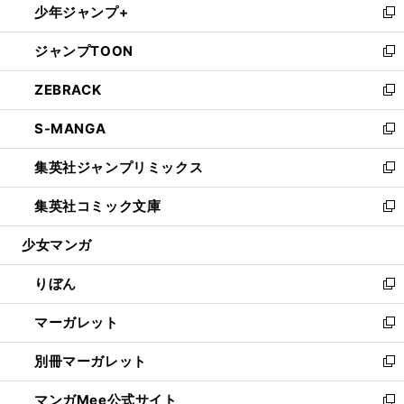
少年ジャンプ+
く
で
ド
ィ
い
新
開
ウ
ン
ウ
し
ジャンプTOON
く
で
ド
ィ
い
新
開
ウ
ン
ウ
し
ZEBRACK
く
で
ド
ィ
い
新
開
ウ
ン
ウ
し
S-MANGA
く
で
ド
ィ
い
新
開
ウ
ン
ウ
し
集英社ジャンプリミックス
く
で
ド
ィ
い
新
開
ウ
ン
ウ
し
集英社コミック文庫
く
で
ド
ィ
い
新
開
ウ
ン
ウ
し
少女マンガ
く
で
ド
ィ
い
開
ウ
ン
ウ
りぼん
く
で
ド
ィ
新
開
ウ
ン
し
マーガレット
く
で
ド
い
新
開
ウ
ウ
し
別冊マーガレット
く
で
ィ
い
新
開
ン
ウ
し
マンガMee公式サイト
く
ド
ィ
い
新