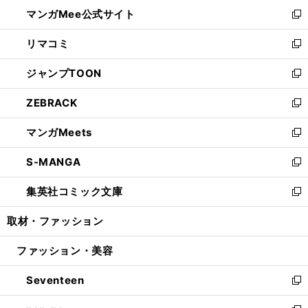
ン
ウ
し
マンガMee公式サイト
く
ド
ィ
い
新
ウ
ン
ウ
し
リマコミ
で
ド
ィ
い
新
開
ウ
ン
ウ
し
ジャンプTOON
く
で
ド
ィ
い
新
開
ウ
ン
ウ
し
ZEBRACK
く
で
ド
ィ
い
新
開
ウ
ン
ウ
し
マンガMeets
く
で
ド
ィ
い
新
開
ウ
ン
ウ
し
S-MANGA
く
で
ド
ィ
い
新
開
ウ
ン
ウ
し
集英社コミック文庫
く
で
ド
ィ
い
新
開
ウ
ン
ウ
し
取材・ファッション
く
で
ド
ィ
い
開
ウ
ン
ウ
ファッション・美容
く
で
ド
ィ
開
ウ
ン
Seventeen
く
で
ド
新
開
ウ
し