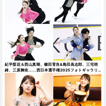
紀平梨花＆西山真瑚、櫛田育良&島田高志郎、三宅咲
綺、三原舞依......西日本選手権2025フォトギャラリ
ー