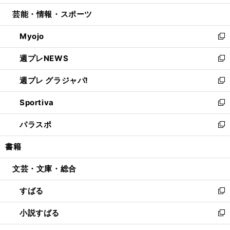
開
ウ
ン
ウ
し
芸能・情報・スポーツ
く
で
ド
ィ
い
開
ウ
ン
ウ
Myojo
く
で
ド
ィ
新
開
ウ
ン
し
週プレNEWS
く
で
ド
い
新
開
ウ
ウ
し
週プレ グラジャパ!
く
で
ィ
い
新
開
ン
ウ
し
Sportiva
く
ド
ィ
い
新
ウ
ン
ウ
し
パラスポ
で
ド
ィ
い
新
開
ウ
ン
ウ
し
書籍
く
で
ド
ィ
い
開
ウ
ン
ウ
文芸・文庫・総合
く
で
ド
ィ
開
ウ
ン
すばる
く
で
ド
新
開
ウ
し
小説すばる
く
で
い
新
開
ウ
し