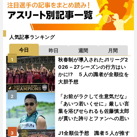
人気記事ランキング
今日
昨日
週間
月間
秋春制が導入されたJ1リーグ2
1
026－27シーズンの行方はい
かに!? ５人の識者が全順位を
大胆予想
「お前がラクして生意気だな」
2
「あいつ若いくせに」厳しい言
葉を浴びせられるも佐藤慎太郎
が貫いた誇りとファンへの思い
J1全順位予想 識者５人が推す
3