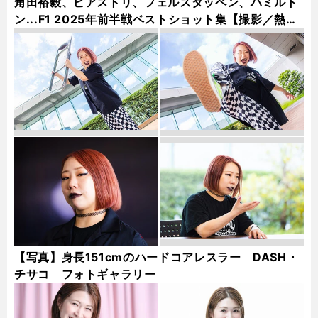
角田裕毅、ピアストリ、フェルスタッペン、ハミルト
ン...F1 2025年前半戦ベストショット集【撮影／熱田
護＆桜井淳雄】
【写真】身長151cmのハードコアレスラー DASH・
チサコ フォトギャラリー