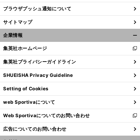
ブラウザプッシュ通知について
サイトマップ
企業情報
開
く/
集英社ホームページ
新
閉
し
じ
集英社プライバシーガイドライン
い
る
ウ
SHUEISHA Privacy Guideline
ィ
ン
Setting of Cookies
ド
ウ
web Sportivaについて
で
開
Web Sportivaについてのお問い合わせ
く
新
し
広告についてのお問い合わせ
い
ウ