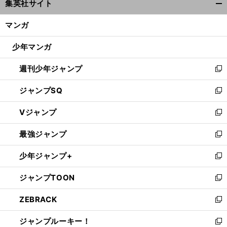
集英社サイト
ィ
開
ン
く/
マンガ
ド
閉
ウ
じ
少年マンガ
で
る
開
週刊少年ジャンプ
く
新
し
ジャンプSQ
い
新
ウ
し
Vジャンプ
ィ
い
新
ン
ウ
し
最強ジャンプ
ド
ィ
い
新
ウ
ン
ウ
し
少年ジャンプ+
で
ド
ィ
い
新
開
ウ
ン
ウ
し
ジャンプTOON
く
で
ド
ィ
い
新
開
ウ
ン
ウ
し
ZEBRACK
く
で
ド
ィ
い
新
開
ウ
ン
ウ
し
ジャンプルーキー！
く
で
ド
ィ
い
新