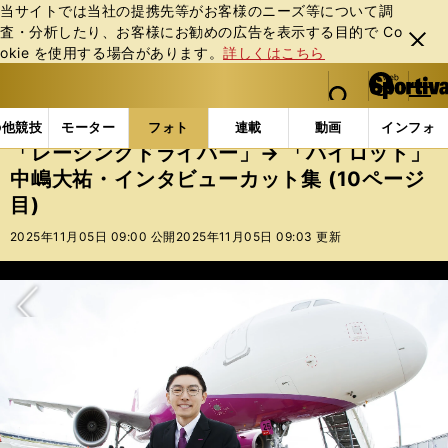
当サイトでは当社の提携先等がお客様のニーズ等について調
査・分析したり、お客様にお勧めの広告を表⽰する⽬的で Co
閉じ
okie を使⽤する場合があります。
詳しくはこちら
る
マイペ
web Sportiva (webスポルティーバ)
検索
メニュ
we
ー
フォトギャラリー
「レーシングドライバー」→ 「パイロ
b
ジ
の他競技
モーター
フォト
連載
動画
インフォ
ス
「レーシングドライバー」→ 「パイロット」
ポ
中嶋大祐・インタビューカット集 (10ページ
ル
目)
テ
ィ
2025年11月05日 09:00 公開
2025年11月05日 09:03 更新
ー
バ
次へ