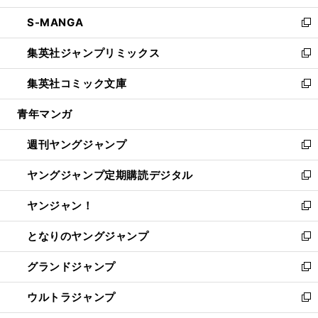
開
ウ
ン
ウ
し
S-MANGA
く
で
ド
ィ
い
新
開
ウ
ン
ウ
し
集英社ジャンプリミックス
く
で
ド
ィ
い
新
開
ウ
ン
ウ
し
集英社コミック文庫
く
で
ド
ィ
い
新
開
ウ
ン
ウ
し
青年マンガ
く
で
ド
ィ
い
開
ウ
ン
ウ
週刊ヤングジャンプ
く
で
ド
ィ
新
開
ウ
ン
し
ヤングジャンプ定期購読デジタル
く
で
ド
い
新
開
ウ
ウ
し
ヤンジャン！
く
で
ィ
い
新
開
ン
ウ
し
となりのヤングジャンプ
く
ド
ィ
い
新
ウ
ン
ウ
し
グランドジャンプ
で
ド
ィ
い
新
開
ウ
ン
ウ
し
ウルトラジャンプ
く
で
ド
ィ
い
新
開
ウ
ン
ウ
し