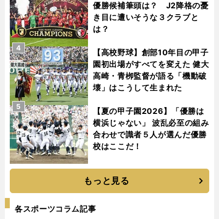
優勝候補筆頭は？ J2降格の憂
き目に遭いそうな３クラブと
は？
4
【高校野球】創部10年目の甲子
園初出場がすべてを変えた 健大
高崎・青栁監督が語る「機動破
壊」はこうして生まれた
5
【夏の甲子園2026】「優勝は
横浜じゃない」 波乱必至の組み
合わせで識者５人が選んだ優勝
校はここだ！
もっと見る
各スポーツコラム記事