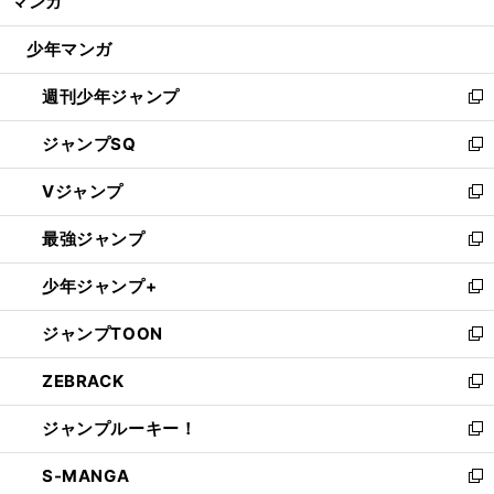
マンガ
ド
閉
ウ
じ
少年マンガ
で
る
開
週刊少年ジャンプ
く
新
し
ジャンプSQ
い
新
ウ
し
Vジャンプ
ィ
い
新
ン
ウ
し
最強ジャンプ
ド
ィ
い
新
ウ
ン
ウ
し
少年ジャンプ+
で
ド
ィ
い
新
開
ウ
ン
ウ
し
ジャンプTOON
く
で
ド
ィ
い
新
開
ウ
ン
ウ
し
ZEBRACK
く
で
ド
ィ
い
新
開
ウ
ン
ウ
し
ジャンプルーキー！
く
で
ド
ィ
い
新
開
ウ
ン
ウ
し
S-MANGA
く
で
ド
ィ
い
新