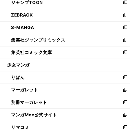
ジャンプTOON
く
で
ド
ィ
い
新
開
ウ
ン
ウ
し
ZEBRACK
く
で
ド
ィ
い
新
開
ウ
ン
ウ
し
S-MANGA
く
で
ド
ィ
い
新
開
ウ
ン
ウ
し
集英社ジャンプリミックス
く
で
ド
ィ
い
新
開
ウ
ン
ウ
し
集英社コミック文庫
く
で
ド
ィ
い
新
開
ウ
ン
ウ
し
少女マンガ
く
で
ド
ィ
い
開
ウ
ン
ウ
りぼん
く
で
ド
ィ
新
開
ウ
ン
し
マーガレット
く
で
ド
い
新
開
ウ
ウ
し
別冊マーガレット
く
で
ィ
い
新
開
ン
ウ
し
マンガMee公式サイト
く
ド
ィ
い
新
ウ
ン
ウ
し
リマコミ
で
ド
ィ
い
新