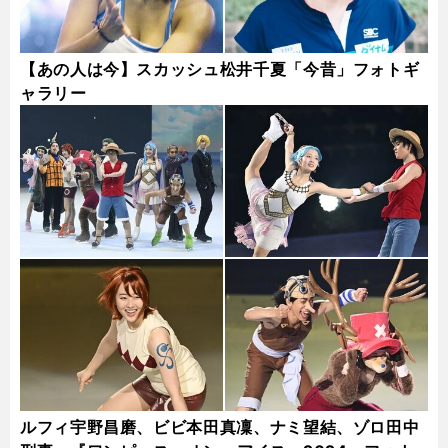
【あの人は今】スカッシュ松井千夏「今昔」フォトギ
ャラリー
ルフィ宇野昌磨、ビビ本田真凜、ナミ望結、ゾロ田中