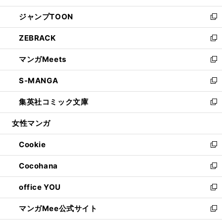
開
ウ
ン
ウ
し
ジャンプTOON
く
で
ド
ィ
い
新
開
ウ
ン
ウ
し
ZEBRACK
く
で
ド
ィ
い
新
開
ウ
ン
ウ
し
マンガMeets
く
で
ド
ィ
い
新
開
ウ
ン
ウ
し
S-MANGA
く
で
ド
ィ
い
新
開
ウ
ン
ウ
し
集英社コミック文庫
く
で
ド
ィ
い
新
開
ウ
ン
ウ
し
女性マンガ
く
で
ド
ィ
い
開
ウ
ン
ウ
Cookie
く
で
ド
ィ
新
開
ウ
ン
し
Cocohana
く
で
ド
い
新
開
ウ
ウ
し
office YOU
く
で
ィ
い
新
開
ン
ウ
し
マンガMee公式サイト
く
ド
ィ
い
新
ウ
ン
ウ
し