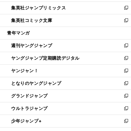
開
ウ
ン
ウ
し
集英社ジャンプリミックス
く
で
ド
ィ
い
新
開
ウ
ン
ウ
し
集英社コミック文庫
く
で
ド
ィ
い
新
開
ウ
ン
ウ
し
青年マンガ
く
で
ド
ィ
い
開
ウ
ン
ウ
週刊ヤングジャンプ
く
で
ド
ィ
新
開
ウ
ン
し
ヤングジャンプ定期購読デジタル
く
で
ド
い
新
開
ウ
ウ
し
ヤンジャン！
く
で
ィ
い
新
開
ン
ウ
し
となりのヤングジャンプ
く
ド
ィ
い
新
ウ
ン
ウ
し
グランドジャンプ
で
ド
ィ
い
新
開
ウ
ン
ウ
し
ウルトラジャンプ
く
で
ド
ィ
い
新
開
ウ
ン
ウ
し
少年ジャンプ+
く
で
ド
ィ
い
新
開
ウ
ン
ウ
し