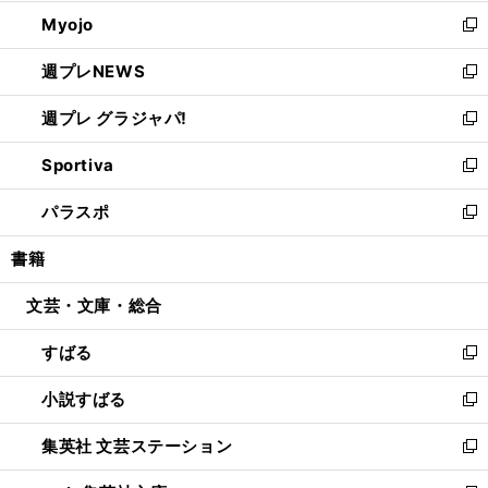
開
ウ
ン
ウ
Myojo
く
で
ド
ィ
新
開
ウ
ン
し
週プレNEWS
く
で
ド
い
新
開
ウ
ウ
し
週プレ グラジャパ!
く
で
ィ
い
新
開
ン
ウ
し
Sportiva
く
ド
ィ
い
新
ウ
ン
ウ
し
パラスポ
で
ド
ィ
い
新
開
ウ
ン
ウ
し
書籍
く
で
ド
ィ
い
開
ウ
ン
ウ
文芸・文庫・総合
く
で
ド
ィ
開
ウ
ン
すばる
く
で
ド
新
開
ウ
し
小説すばる
く
で
い
新
開
ウ
し
集英社 文芸ステーション
く
ィ
い
新
ン
ウ
し