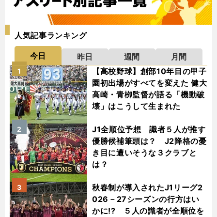
人気記事ランキング
今日
昨日
週間
月間
【高校野球】創部10年目の甲子
1
園初出場がすべてを変えた 健大
高崎・青栁監督が語る「機動破
壊」はこうして生まれた
J1全順位予想 識者５人が推す
2
優勝候補筆頭は？ J2降格の憂
き目に遭いそうな３クラブと
は？
秋春制が導入されたJ1リーグ2
3
026－27シーズンの行方はい
かに!? ５人の識者が全順位を