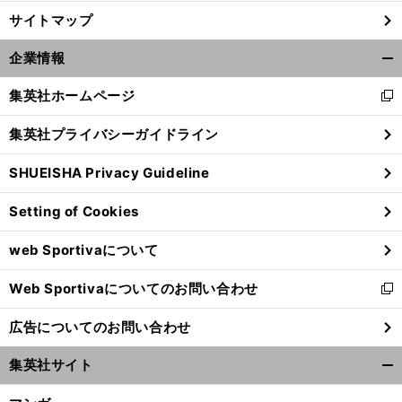
サイトマップ
企業情報
開
く/
集英社ホームページ
新
閉
し
じ
集英社プライバシーガイドライン
い
る
ウ
SHUEISHA Privacy Guideline
ィ
ン
Setting of Cookies
ド
ウ
web Sportivaについて
で
開
Web Sportivaについてのお問い合わせ
く
新
し
広告についてのお問い合わせ
い
ウ
集英社サイト
ィ
開
ン
く/