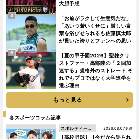
大胆予想
4
「お前がラクして生意気だな」
「あいつ若いくせに」厳しい言
葉を浴びせられるも佐藤慎太郎
が貫いた誇りとファンへの思い
5
【夏の甲子園2026】聖隷クリ
ストファー・高部陸の「２回加
速する」規格外のストレート そ
れでもプロではなく大学進学を
選ぶ理由
もっと見る
各スポーツコラム記事
スポルティーバ
2026.08.07更新
動画
【高校野球】【今だから語られ