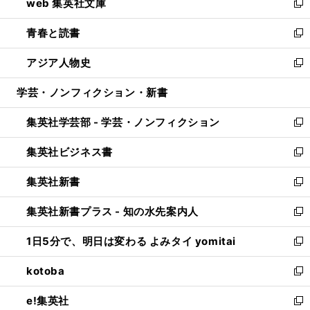
web 集英社文庫
ド
ィ
い
新
ウ
ン
ウ
し
青春と読書
で
ド
ィ
い
新
開
ウ
ン
ウ
し
アジア人物史
く
で
ド
ィ
い
新
開
ウ
ン
ウ
し
学芸・ノンフィクション・新書
く
で
ド
ィ
い
開
ウ
ン
ウ
集英社学芸部 - 学芸・ノンフィクション
く
で
ド
ィ
新
開
ウ
ン
し
集英社ビジネス書
く
で
ド
い
新
開
ウ
ウ
し
集英社新書
く
で
ィ
い
新
開
ン
ウ
し
集英社新書プラス - 知の水先案内人
く
ド
ィ
い
新
ウ
ン
ウ
し
1日5分で、明日は変わる よみタイ yomitai
で
ド
ィ
い
新
開
ウ
ン
ウ
し
kotoba
く
で
ド
ィ
い
新
開
ウ
ン
ウ
し
e!集英社
く
で
ド
ィ
い
新