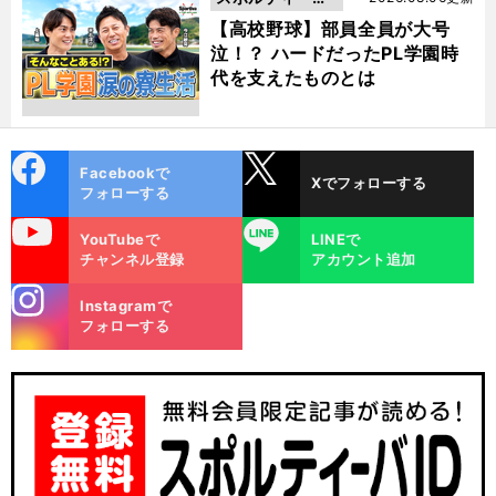
動画
【高校野球】部員全員が大号
泣！？ ハードだったPL学園時
代を支えたものとは
cebo
X
Facebookで
Xでフォローする
ok
フォローする
uTube
LINE
YouTubeで
LINEで
チャンネル登録
アカウント追加
stagra
Instagramで
m
フォローする