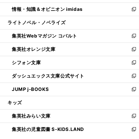
開
ウ
ン
ウ
し
情報・知識＆オピニオン imidas
く
で
ド
ィ
い
新
開
ウ
ン
ウ
し
ライトノベル・ノベライズ
く
で
ド
ィ
い
開
ウ
ン
ウ
集英社Webマガジン コバルト
く
で
ド
ィ
新
開
ウ
ン
し
集英社オレンジ文庫
く
で
ド
い
新
開
ウ
ウ
し
シフォン文庫
く
で
ィ
い
新
開
ン
ウ
し
ダッシュエックス文庫公式サイト
く
ド
ィ
い
新
ウ
ン
ウ
し
JUMP j-BOOKS
で
ド
ィ
い
新
開
ウ
ン
ウ
し
キッズ
く
で
ド
ィ
い
開
ウ
ン
ウ
集英社みらい文庫
く
で
ド
ィ
新
開
ウ
ン
し
集英社の児童図書 S-KIDS.LAND
く
で
ド
い
新
開
ウ
ウ
し