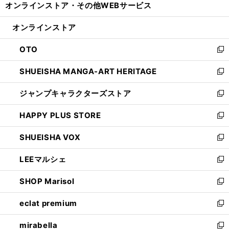
オンラインストア・
その他WEBサービス
く
で
ィ
い
開
ン
ウ
オンラインストア
く
ド
ィ
ウ
ン
OTO
で
ド
新
開
ウ
し
SHUEISHA MANGA-ART HERITAGE
く
で
い
新
開
ウ
し
ジャンプキャラクターズストア
く
ィ
い
新
ン
ウ
し
HAPPY PLUS STORE
ド
ィ
い
新
ウ
ン
ウ
し
SHUEISHA VOX
で
ド
ィ
い
新
開
ウ
ン
ウ
し
LEEマルシェ
く
で
ド
ィ
い
新
開
ウ
ン
ウ
し
SHOP Marisol
く
で
ド
ィ
い
新
開
ウ
ン
ウ
し
eclat premium
く
で
ド
ィ
い
新
開
ウ
ン
ウ
し
mirabella
く
で
ド
ィ
い
新