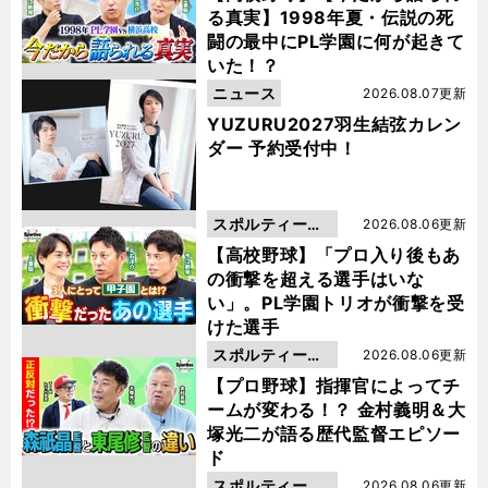
る真実】1998年夏・伝説の死
闘の最中にPL学園に何が起きて
いた！？
ニュース
2026.08.07更新
YUZURU2027羽生結弦カレン
ダー 予約受付中！
スポルティーバ
2026.08.06更新
動画
【高校野球】「プロ入り後もあ
の衝撃を超える選手はいな
い」。PL学園トリオが衝撃を受
けた選手
スポルティーバ
2026.08.06更新
動画
【プロ野球】指揮官によってチ
ームが変わる！？ 金村義明＆大
塚光二が語る歴代監督エピソー
ド
スポルティーバ
2026.08.06更新