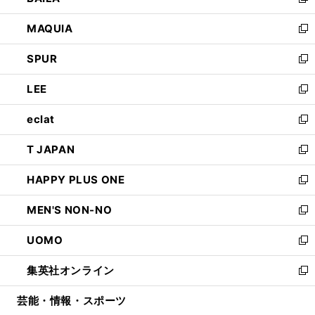
い
新
ン
ウ
し
MAQUIA
ド
ィ
い
新
ウ
ン
ウ
し
SPUR
で
ド
ィ
い
新
開
ウ
ン
ウ
し
LEE
く
で
ド
ィ
い
新
開
ウ
ン
ウ
し
eclat
く
で
ド
ィ
い
新
開
ウ
ン
ウ
し
T JAPAN
く
で
ド
ィ
い
新
開
ウ
ン
ウ
し
HAPPY PLUS ONE
く
で
ド
ィ
い
新
開
ウ
ン
ウ
し
MEN'S NON-NO
く
で
ド
ィ
い
新
開
ウ
ン
ウ
し
UOMO
く
で
ド
ィ
い
新
開
ウ
ン
ウ
し
集英社オンライン
く
で
ド
ィ
い
新
開
ウ
ン
ウ
し
芸能・情報・スポーツ
く
で
ド
ィ
い