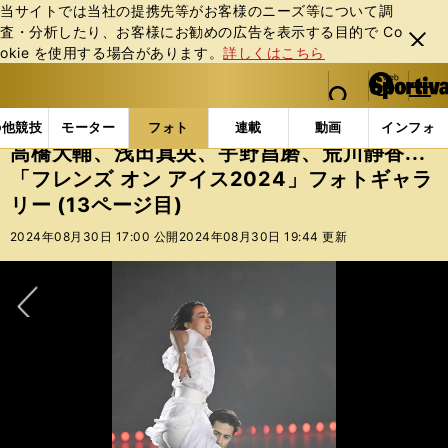
当サイトでは当社の提携先等がお客様のニーズ等について調
査・分析したり、お客様にお勧めの広告を表⽰する⽬的で Co
閉じ
okie を使⽤する場合があります。
詳しくはこちら
る
マイペ
web Sportiva (webスポルティーバ)
検索
メニュ
we
ー
フォトギャラリー
高橋大輔、浅田真央、宇野昌磨、荒川静香
b
ジ
の他競技
モーター
フォト
連載
動画
インフォ
ス
高橋大輔、浅田真央、宇野昌磨、荒川静香...
ポ
「フレンズ オン アイス2024」フォトギャラ
ル
リー (13ページ目)
テ
ィ
2024年08月30日 17:00 公開
2024年08月30日 19:44 更新
ー
バ
次へ