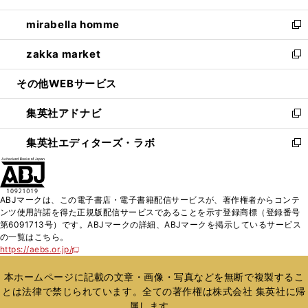
開
ウ
ン
ウ
し
mirabella homme
く
で
ド
ィ
い
新
開
ウ
ン
ウ
し
zakka market
く
で
ド
ィ
い
新
開
ウ
ン
ウ
し
その他WEBサービス
く
で
ド
ィ
い
開
ウ
ン
ウ
集英社アドナビ
く
で
ド
ィ
新
開
ウ
ン
し
集英社エディターズ・ラボ
く
で
ド
い
新
開
ウ
ウ
し
く
で
ィ
い
開
ン
ウ
ABJマークは、この電子書店・電子書籍配信サービスが、著作権者からコンテ
く
ド
ィ
ンツ使用許諾を得た正規版配信サービスであることを示す登録商標（登録番号
ウ
ン
第6091713号）です。ABJマークの詳細、ABJマークを掲示しているサービス
で
ド
の一覧はこちら。
開
ウ
https://aebs.or.jp/
新
く
で
し
い
開
本ホームページに記載の文章・画像・写真などを無断で複製するこ
ウ
く
とは法律で禁じられています。全ての著作権は株式会社 集英社に帰
ィ
属します。
ン