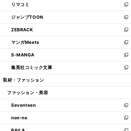
リマコミ
で
ド
ィ
い
新
開
ウ
ン
ウ
し
ジャンプTOON
く
で
ド
ィ
い
新
開
ウ
ン
ウ
し
ZEBRACK
く
で
ド
ィ
い
新
開
ウ
ン
ウ
し
マンガMeets
く
で
ド
ィ
い
新
開
ウ
ン
ウ
し
S-MANGA
く
で
ド
ィ
い
新
開
ウ
ン
ウ
し
集英社コミック文庫
く
で
ド
ィ
い
新
開
ウ
ン
ウ
し
取材・ファッション
く
で
ド
ィ
い
開
ウ
ン
ウ
ファッション・美容
く
で
ド
ィ
開
ウ
ン
Seventeen
く
で
ド
新
開
ウ
し
non-no
く
で
い
新
開
ウ
し
BAILA
く
ィ