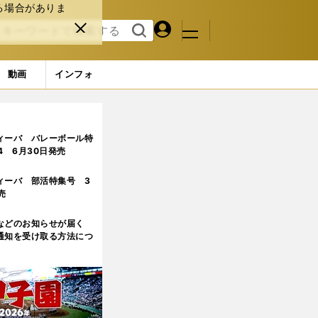
る場合がありま
マイペ
閉じ
検索
メニュ
ー
る
す
ジ
る
動画
インフォ
ィーバ バレーボール特
.4 6月30日発売
ィーバ 部活特集号 3
売
などのお知らせが届く
通知を受け取る方法につ