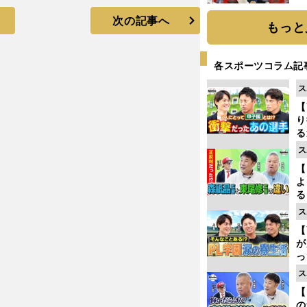
糧
次の記事へ
は
もっと
各スポーツコラム記
ス
【
り
る
学
ス
け
【
よ
る
光
ス
ピ
【
が
っ
た
ス
【
の