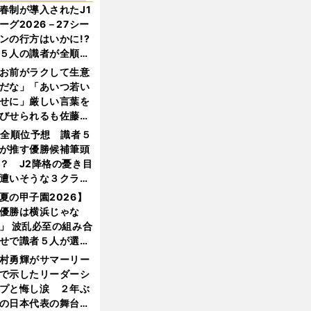
春制が導入されたJ1
ーグ2026－27シー
ンの行方はいかに!?
５人の識者が全順位
大胆予想
お前がラクして生意
だな」「あいつ若い
せに」厳しい言葉を
びせられるも佐藤慎
郎が貫いた誇りとフ
1全順位予想 識者５
ンへの思い
が推す優勝候補筆頭
？ J2降格の憂き目
遭いそうな３クラブ
は？
夏の甲子園2026】
優勝は横浜じゃな
」 波乱必至の組み合
せで識者５人が選ん
優勝校はここだ！
村勇輝がサマーリー
で示したリーダーシ
プと悔し涙 ２年ぶ
の日本代表の舞台を