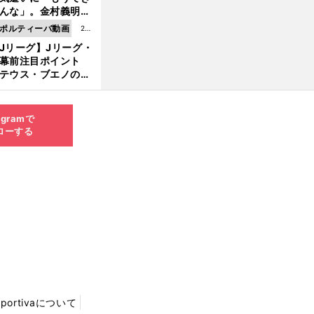
8.0
んな」。金村義明＆
6更
塚光二が明かす引退
ポルティーバ動画
202
新
ピソード！
Jリーグ】Jリーグ・
6.0
開幕前注目ポイント
8.0
テウス・ブエノの鹿
5更
移籍！ 恐るべし15
新
磯部怜夢！
agramで
ローする
Sportivaについて