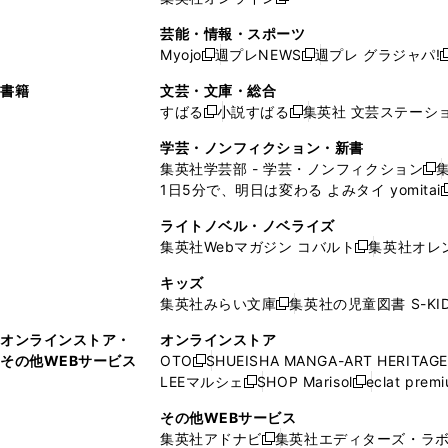
し
新
し
し
し
ン
ィ
ン
ン
開
で
開
で
い
し
い
い
い
ド
ン
ド
ド
芸能・情報・スポーツ
く
開
く
開
ウ
い
ウ
ウ
ウ
ウ
ド
ウ
ウ
Myojo
週プレNEWS
週プレ グラジャパ!
く
く
新
新
新
ィ
ウ
ィ
ィ
ィ
で
ウ
で
で
し
し
ン
ィ
ン
ン
ン
書籍
文芸・文庫・総合
開
で
開
開
い
い
ド
ン
ド
ド
ド
すばる
小説すばる
集英社 文芸ステーシ
く
開
く
く
新
新
ウ
ウ
ウ
ド
ウ
ウ
ウ
く
し
し
ィ
ィ
学芸・ノンフィクション・新書
で
ウ
で
で
で
い
い
ン
ン
集英社学芸部 - 学芸・ノンフィクション
開
で
開
開
開
新
ウ
ウ
ド
ド
1日5分で、明日は変わる よみタイ yomitai
く
開
く
く
く
し
新
ィ
ィ
ウ
ウ
く
い
ン
ン
ライトノベル・ノベライズ
で
で
ウ
ド
ド
集英社Webマガジン コバルト
集英社オレ
開
開
新
ィ
ウ
ウ
く
く
し
ン
キッズ
で
で
い
ド
集英社みらい文庫
集英社の児童図書 S-KID
開
開
新
ウ
ウ
く
く
し
ィ
オンラインストア・
オンラインストア
で
い
ン
その他WEBサービス
OTO
SHUEISHA MANGA-ART HERITAGE
開
新
ウ
ド
LEEマルシェ
SHOP Marisol
eclat prem
く
し
新
新
ィ
ウ
い
し
し
ン
その他WEBサービス
で
ウ
い
い
ド
集英社アドナビ
集英社エディターズ・ラ
開
新