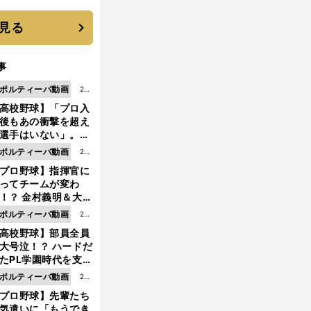
に３年目のNBA挑戦
続く
見る
事
ポルティーバ動画
202
高校野球】「プロ入
6.0
後もあの衝撃を超え
8.0
選手はいない」。PL
6更
園トリオが衝撃を受
ポルティーバ動画
202
新
た選手
プロ野球】指揮官に
6.0
ってチームが変わ
8.0
！？ 金村義明＆大塚
6更
二が語る歴代監督エ
ポルティーバ動画
202
新
ソード
高校野球】部員全員
6.0
大号泣！？ ハードだ
8.0
たPL学園時代を支え
6更
ものとは
ポルティーバ動画
202
新
プロ野球】先輩たち
6.0
気遣いに「もうでき