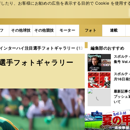
たり、お客様にお勧めの広告を表⽰する⽬的で Cookie を使⽤す
フ
その他球技
その他競技
モーター
フォト
連載
ーインターハイ注目選手フォトギャラリー (13ページ目)
編集部のおすすめ
スポルテ
目選手フォトギャラリー
集号 Vol
スポルテ
月16日発
最新記事
プッシュ
いて