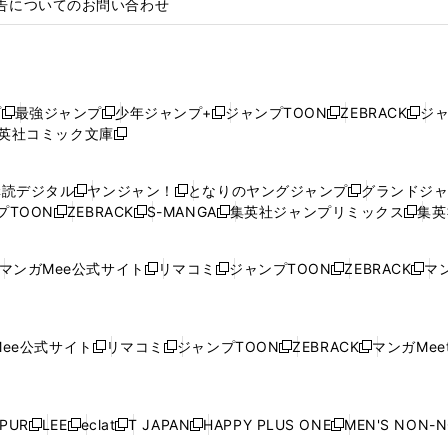
告についてのお問い合わせ
プ
最強ジャンプ
少年ジャンプ+
ジャンプTOON
ZEBRACK
ジ
新
新
新
新
新
英社コミック文庫
し
新
し
し
し
し
い
い
し
い
い
い
ウ
ウ
い
ウ
ウ
ウ
購読デジタル
ヤンジャン！
となりのヤングジャンプ
グランドジ
新
新
新
ィ
ィ
ウ
ィ
ィ
ィ
プTOON
ZEBRACK
S-MANGA
集英社ジャンプリミックス
集英
新
し
新
し
新
し
新
ン
ン
ィ
ン
ン
ン
し
い
し
い
し
い
し
ド
ド
ン
ド
ド
ド
い
ウ
い
ウ
い
ウ
い
ウ
ウ
ド
ウ
ウ
ウ
マンガMee公式サイト
リマコミ
ジャンプTOON
ZEBRACK
マン
新
新
新
新
ウ
ィ
ウ
ィ
ウ
ィ
ウ
で
で
ウ
で
で
で
し
し
し
し
し
ィ
ン
ィ
ン
ィ
ン
ィ
開
開
で
開
開
開
い
い
い
い
い
ン
ド
ン
ド
ン
ド
ン
く
く
開
く
く
く
ウ
ウ
ウ
ウ
ウ
ド
ウ
ド
ウ
ド
ウ
ド
ee公式サイト
リマコミ
ジャンプTOON
ZEBRACK
マンガMeet
く
新
新
新
新
ィ
ィ
ィ
ィ
ィ
ウ
で
ウ
で
ウ
で
ウ
し
し
し
し
ン
ン
ン
ン
ン
で
開
で
開
で
開
で
い
い
い
い
ド
ド
ド
ド
ド
開
く
開
く
開
く
開
ウ
ウ
ウ
ウ
ウ
ウ
ウ
ウ
ウ
PUR
LEE
eclat
T JAPAN
HAPPY PLUS ONE
MEN'S NON-
く
く
く
く
新
新
新
新
新
ィ
ィ
ィ
ィ
で
で
で
で
で