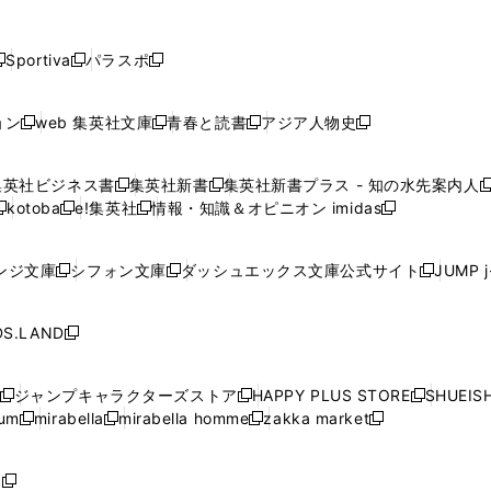
し
し
し
し
し
ン
ン
ン
ン
開
開
開
開
開
い
い
い
い
い
ド
ド
ド
ド
く
く
く
く
く
ウ
ウ
ウ
ウ
ウ
ウ
ウ
ウ
ウ
Sportiva
パラスポ
新
新
ィ
ィ
ィ
ィ
ィ
で
で
で
で
し
し
し
ン
ン
ン
ン
ン
開
開
開
開
い
い
い
ド
ド
ド
ド
ド
ョン
web 集英社文庫
青春と読書
アジア人物史
く
く
く
く
新
新
新
新
ウ
ウ
ウ
ウ
ウ
ウ
ウ
ウ
し
し
し
し
ィ
ィ
ィ
で
で
で
で
で
い
い
い
い
ン
ン
ン
集英社ビジネス書
集英社新書
集英社新書プラス - 知の水先案内人
開
開
開
開
開
新
新
新
ウ
ウ
ウ
ウ
ド
ド
ド
kotoba
e!集英社
情報・知識＆オピニオン imidas
く
く
く
く
く
新
し
新
し
新
ィ
ィ
ィ
ィ
ウ
ウ
ウ
し
し
い
し
い
し
ン
ン
ン
ン
で
で
で
い
い
ウ
い
ウ
い
ド
ド
ド
ド
ンジ文庫
シフォン文庫
ダッシュエックス文庫公式サイト
JUMP 
開
開
開
新
新
新
ウ
ウ
ィ
ウ
ィ
ウ
ウ
ウ
ウ
ウ
く
く
く
し
し
し
ィ
ィ
ン
ィ
ン
ィ
で
で
で
で
い
い
い
ン
ン
ド
ン
ド
ン
S.LAND
開
開
開
開
新
ウ
ウ
ウ
ド
ド
ウ
ド
ウ
ド
く
く
く
く
し
ィ
ィ
ィ
ウ
ウ
で
ウ
で
ウ
い
ン
ン
ン
ジャンプキャラクターズストア
HAPPY PLUS STORE
SHUEIS
で
で
開
で
開
で
新
新
新
ウ
ド
ド
ド
ium
mirabella
mirabella homme
zakka market
開
開
く
開
く
開
し
新
新
新
し
新
し
ィ
ウ
ウ
ウ
く
く
く
く
い
し
し
い
し
し
い
ン
で
で
で
ウ
い
い
ウ
い
い
ウ
ド
ボ
開
開
開
新