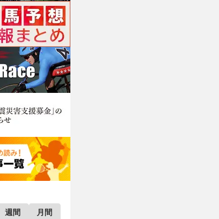
週間
月間