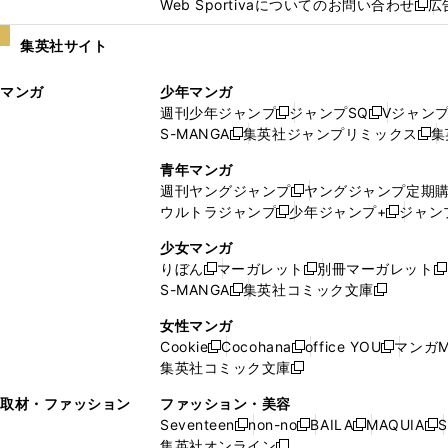
Web Sportivaについてのお問い合わせ
広
し
新
い
し
集英社サイト
ウ
い
ィ
ウ
マンガ
少年マンガ
ン
ィ
週刊少年ジャンプ
ジャンプSQ
Vジャン
ド
ン
新
新
S-MANGA
集英社ジャンプリミックス
集
ウ
ド
新
し
し
新
で
ウ
し
い
い
し
青年マンガ
開
で
い
ウ
ウ
い
週刊ヤングジャンプ
ヤングジャンプ定期
新
く
開
ウ
ィ
ィ
ウ
ウルトラジャンプ
少年ジャンプ+
ジャン
新
し
新
く
ィ
ン
ン
ィ
し
い
し
ン
ド
ド
ン
少女マンガ
い
ウ
い
ド
ウ
ウ
ド
りぼん
マーガレット
別冊マーガレット
新
新
新
ウ
ィ
ウ
ウ
で
で
ウ
S-MANGA
集英社コミック文庫
し
新
し
新
ィ
ン
ィ
で
開
開
で
い
し
い
し
ン
ド
ン
女性マンガ
開
く
く
開
ウ
い
ウ
い
ド
ウ
ド
Cookie
Cocohana
office YOU
マンガM
く
く
新
新
新
ィ
ウ
ィ
ウ
ウ
で
ウ
集英社コミック文庫
し
新
し
し
ン
ィ
ン
ィ
で
開
で
い
し
い
い
ド
ン
ド
ン
取材・ファッション
ファッション・美容
開
く
開
ウ
い
ウ
ウ
ウ
ド
ウ
ド
Seventeen
non-no
BAILA
MAQUIA
S
く
く
新
新
新
新
ィ
ウ
ィ
ィ
で
ウ
で
ウ
集英社オンライン