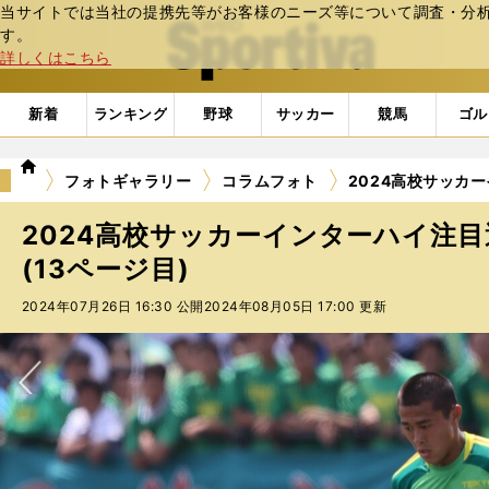
当サイトでは当社の提携先等がお客様のニーズ等について調査・分析し
web Sportiva (webスポルティーバ)
す。
詳しくはこちら
新着
ランキング
野球
サッカー
競馬
ゴル
we
フォトギャラリー
コラムフォト
2024高校サッカ
b
ス
2024高校サッカーインターハイ注
ポ
ル
(13ページ目)
テ
2024年07月26日 16:30 公開
2024年08月05日 17:00 更新
ィ
ー
バ
次へ