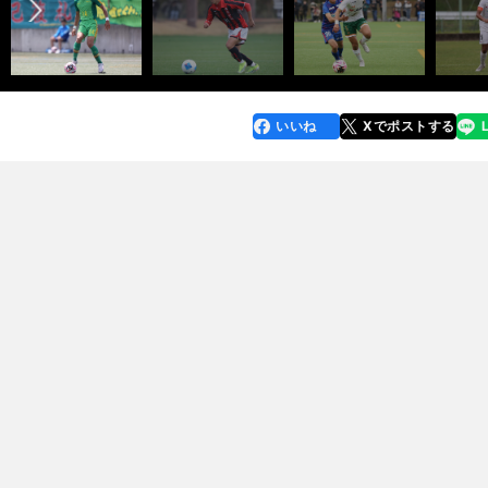
いいね
Xでポストする
line
faceboo
x
k