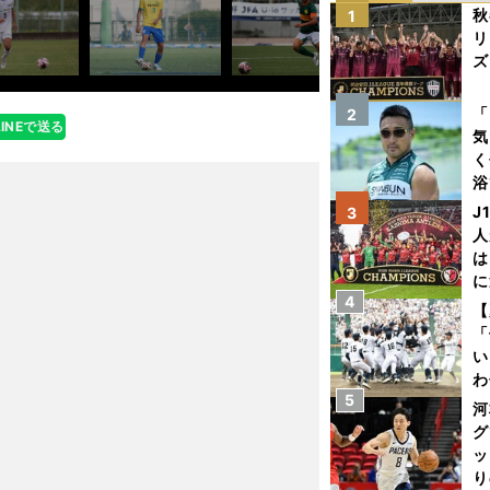
秋
1
リ
ズ
を
「
2
LINEで送る
気
く
浴
太
J
3
ァ
人
は
に
4
と
【
「
い
わ
5
だ
河
グ
ッ
り