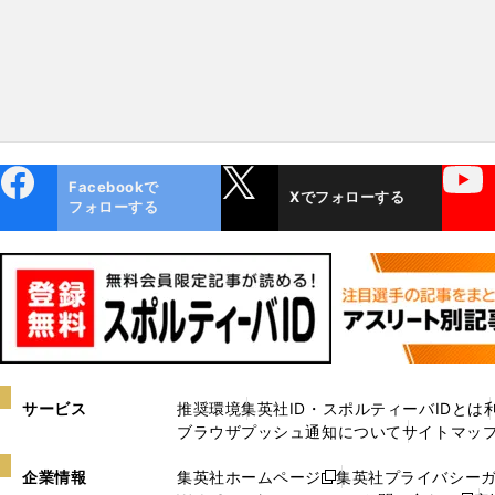
ebo
X
YouTube
Facebookで
Xでフォローする
ok
フォローする
サービス
推奨環境
集英社ID・スポルティーバIDとは
ブラウザプッシュ通知について
サイトマッ
企業情報
集英社ホームページ
集英社プライバシー
新