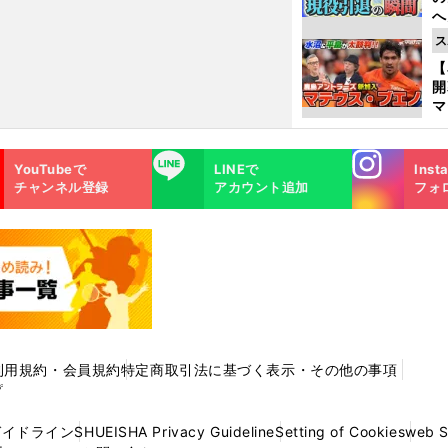
へ
大
ス
エ
【
マ
島
歳
Instagra
LINE
YouTubeで
LINEで
Inst
m
チャンネル登録
アカウント追加
フォ
利用規約・会員規約
特定商取引法に基づく表示・その他の事項
プ
ガイドライン
SHUEISHA Privacy Guideline
Setting of Cookies
web 