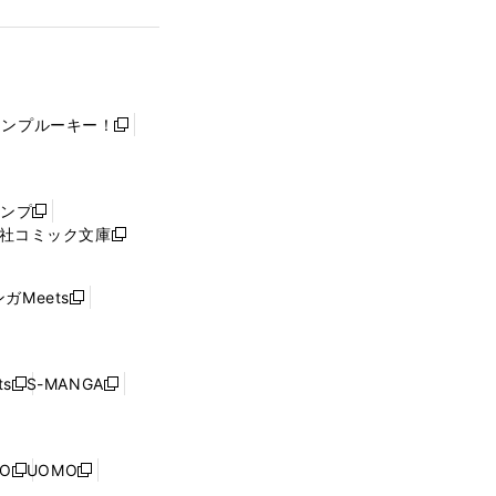
ャンプルーキー！
新
し
い
ウ
ャンプ
新
ィ
社コミック文庫
し
新
ン
い
し
ド
ウ
い
ウ
ガMeets
新
ィ
ウ
で
し
ン
ィ
開
い
ド
ン
く
ウ
ウ
ド
s
S-MANGA
新
新
ィ
で
ウ
し
し
ン
開
で
い
い
ド
く
開
ウ
ウ
ウ
NO
UOMO
く
新
新
ィ
ィ
で