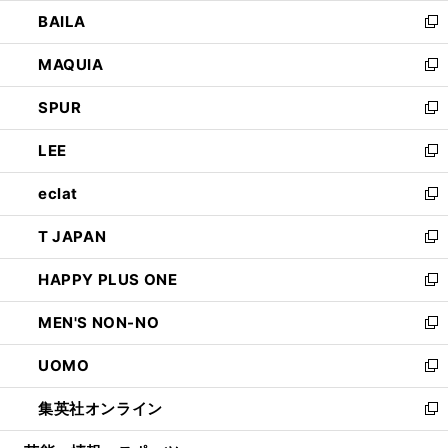
ウ
し
BAILA
く
ィ
い
新
ン
ウ
し
MAQUIA
ド
ィ
い
新
ウ
ン
ウ
し
SPUR
で
ド
ィ
い
新
開
ウ
ン
ウ
し
LEE
く
で
ド
ィ
い
新
開
ウ
ン
ウ
し
eclat
く
で
ド
ィ
い
新
開
ウ
ン
ウ
し
T JAPAN
く
で
ド
ィ
い
新
開
ウ
ン
ウ
し
HAPPY PLUS ONE
く
で
ド
ィ
い
新
開
ウ
ン
ウ
し
MEN'S NON-NO
く
で
ド
ィ
い
新
開
ウ
ン
ウ
し
UOMO
く
で
ド
ィ
い
新
開
ウ
ン
ウ
し
集英社オンライン
く
で
ド
ィ
い
新
開
ウ
ン
ウ
し