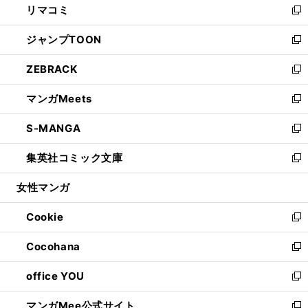
リマコミ
で
ド
ィ
い
新
開
ウ
ン
ウ
し
ジャンプTOON
く
で
ド
ィ
い
新
開
ウ
ン
ウ
し
ZEBRACK
く
で
ド
ィ
い
新
開
ウ
ン
ウ
し
マンガMeets
く
で
ド
ィ
い
新
開
ウ
ン
ウ
し
S-MANGA
く
で
ド
ィ
い
新
開
ウ
ン
ウ
し
集英社コミック文庫
く
で
ド
ィ
い
新
開
ウ
ン
ウ
し
女性マンガ
く
で
ド
ィ
い
開
ウ
ン
ウ
Cookie
く
で
ド
ィ
新
開
ウ
ン
し
Cocohana
く
で
ド
い
新
開
ウ
ウ
し
office YOU
く
で
ィ
い
新
開
ン
ウ
し
マンガMee公式サイト
く
ド
ィ
い