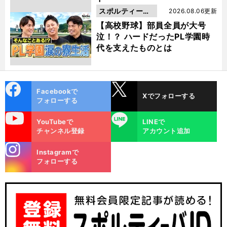
スポルティーバ
2026.08.06更新
動画
【高校野球】部員全員が大号
泣！？ ハードだったPL学園時
代を支えたものとは
cebo
X
Facebookで
Xでフォローする
ok
フォローする
uTube
LINE
YouTubeで
LINEで
チャンネル登録
アカウント追加
stagra
Instagramで
m
フォローする