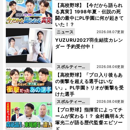
動画
【高校野球】【今だから語られ
る真実】1998年夏・伝説の死
闘の最中にPL学園に何が起きて
いた！？
ニュース
2026.08.07更新
YUZURU2027羽生結弦カレン
ダー 予約受付中！
スポルティーバ
2026.08.06更新
動画
【高校野球】「プロ入り後もあ
の衝撃を超える選手はいな
い」。PL学園トリオが衝撃を受
けた選手
スポルティーバ
2026.08.06更新
動画
【プロ野球】指揮官によってチ
ームが変わる！？ 金村義明＆大
塚光二が語る歴代監督エピソー
ド