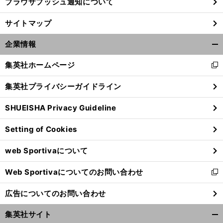
ブラウザプッシュ通知について
サイトマップ
企業情報
開
く/
集英社ホームページ
新
閉
し
じ
集英社プライバシーガイドライン
い
る
ウ
SHUEISHA Privacy Guideline
ィ
ン
Setting of Cookies
ド
ウ
web Sportivaについて
で
開
Web Sportivaについてのお問い合わせ
く
新
し
広告についてのお問い合わせ
い
ウ
集英社サイト
ィ
開