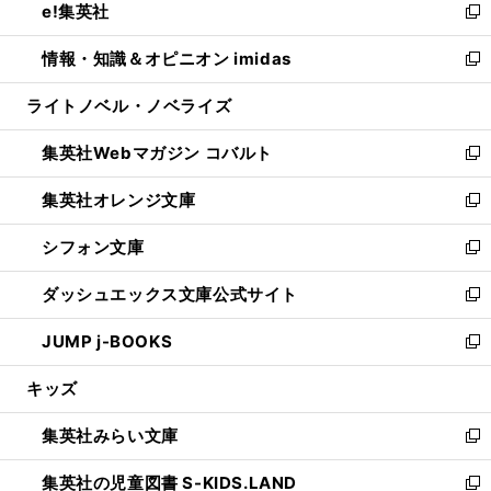
e!集英社
く
で
ド
ィ
い
新
開
ウ
ン
ウ
し
情報・知識＆オピニオン imidas
く
で
ド
ィ
い
新
開
ウ
ン
ウ
し
ライトノベル・ノベライズ
く
で
ド
ィ
い
開
ウ
ン
ウ
集英社Webマガジン コバルト
く
で
ド
ィ
新
開
ウ
ン
し
集英社オレンジ文庫
く
で
ド
い
新
開
ウ
ウ
し
シフォン文庫
く
で
ィ
い
新
開
ン
ウ
し
ダッシュエックス文庫公式サイト
く
ド
ィ
い
新
ウ
ン
ウ
し
JUMP j-BOOKS
で
ド
ィ
い
新
開
ウ
ン
ウ
し
キッズ
く
で
ド
ィ
い
開
ウ
ン
ウ
集英社みらい文庫
く
で
ド
ィ
新
開
ウ
ン
し
集英社の児童図書 S-KIDS.LAND
く
で
ド
い
新