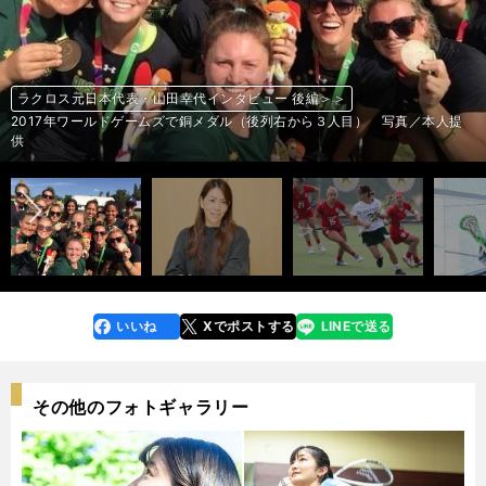
ラクロス元日本代表・山田幸代インタビュー 後編＞＞
ラクロス元日本代表・山田幸代インタビュー 後編＞＞
ラクロス元日本代表・山田幸代インタビュー 前編＞＞
ラクロス元日本代表・山田幸代インタビュー 後編＞＞
ラクロス元日本代表・山田幸代インタビュー 前編＞＞
ラクロス元日本代表・山田幸代インタビュー 後編＞＞
ラクロス元日本代表・山田幸代インタビュー 前編＞＞
ラクロス元日本代表・山田幸代インタビュー 前編＞＞
2017年ワールドゲームズで銅メダル（後列右から３人目） 写真／本人提
豪州代表のトライアウトとして臨んだイングランド戦（白） 写真／本人提
前へ
photo by Murakami Shogo
2017年豪州世界選手権代表の一員として（左端の８番） 写真／本人提供
photo by Murakami Shogo
豪州代表として2017年世界選手権に出場（右） 写真／本人提供
photo by Murakami Shogo
供
photo by Murakami Shogo
供
いいね
Xでポストする
LINEで送る
line
faceboo
x
k
その他のフォトギャラリー