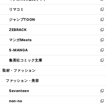
新
ウ
ン
ウ
し
リマコミ
で
ド
ィ
い
新
開
ウ
ン
ウ
し
ジャンプTOON
く
で
ド
ィ
い
新
開
ウ
ン
ウ
し
ZEBRACK
く
で
ド
ィ
い
新
開
ウ
ン
ウ
し
マンガMeets
く
で
ド
ィ
い
新
開
ウ
ン
ウ
し
S-MANGA
く
で
ド
ィ
い
新
開
ウ
ン
ウ
し
集英社コミック文庫
く
で
ド
ィ
い
新
開
ウ
ン
ウ
し
取材・ファッション
く
で
ド
ィ
い
開
ウ
ン
ウ
ファッション・美容
く
で
ド
ィ
開
ウ
ン
Seventeen
く
で
ド
新
開
ウ
し
non-no
く
で
い
新
開