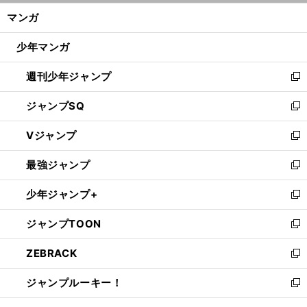
ン
く/
マンガ
ド
閉
ウ
じ
少年マンガ
で
る
開
週刊少年ジャンプ
く
新
し
ジャンプSQ
い
新
ウ
し
Vジャンプ
ィ
い
新
ン
ウ
し
最強ジャンプ
ド
ィ
い
新
ウ
ン
ウ
し
少年ジャンプ+
で
ド
ィ
い
新
開
ウ
ン
ウ
し
ジャンプTOON
く
で
ド
ィ
い
新
開
ウ
ン
ウ
し
ZEBRACK
く
で
ド
ィ
い
新
開
ウ
ン
ウ
し
ジャンプルーキー！
く
で
ド
ィ
い
新
開
ウ
ン
ウ
し