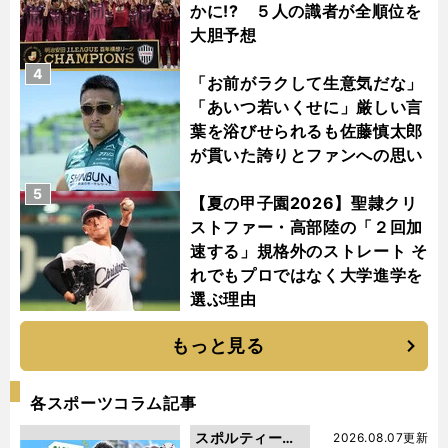
かに!? ５人の識者が全順位を
大胆予想
4
「お前がラクして生意気だな」
「あいつ若いくせに」厳しい言
葉を浴びせられるも佐藤慎太郎
が貫いた誇りとファンへの思い
5
【夏の甲子園2026】聖隷クリ
ストファー・高部陸の「２回加
速する」規格外のストレート そ
れでもプロではなく大学進学を
選ぶ理由
もっと見る
各スポーツコラム記事
スポルティーバ
2026.08.07更新