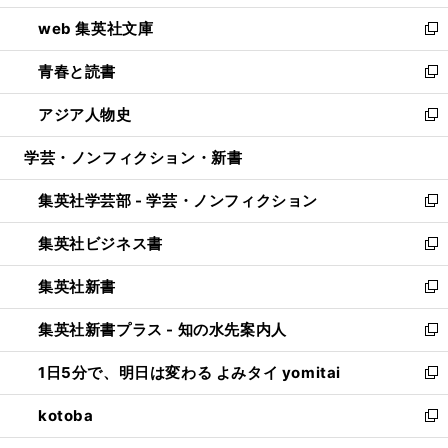
ン
ウ
し
web 集英社文庫
ド
ィ
い
新
ウ
ン
ウ
し
青春と読書
で
ド
ィ
い
新
開
ウ
ン
ウ
し
アジア人物史
く
で
ド
ィ
い
新
開
ウ
ン
ウ
し
学芸・ノンフィクション・新書
く
で
ド
ィ
い
開
ウ
ン
ウ
集英社学芸部 - 学芸・ノンフィクション
く
で
ド
ィ
新
開
ウ
ン
し
集英社ビジネス書
く
で
ド
い
新
開
ウ
ウ
し
集英社新書
く
で
ィ
い
新
開
ン
ウ
し
集英社新書プラス - 知の水先案内人
く
ド
ィ
い
新
ウ
ン
ウ
し
1日5分で、明日は変わる よみタイ yomitai
で
ド
ィ
い
新
開
ウ
ン
ウ
し
kotoba
く
で
ド
ィ
い
新
開
ウ
ン
ウ
し