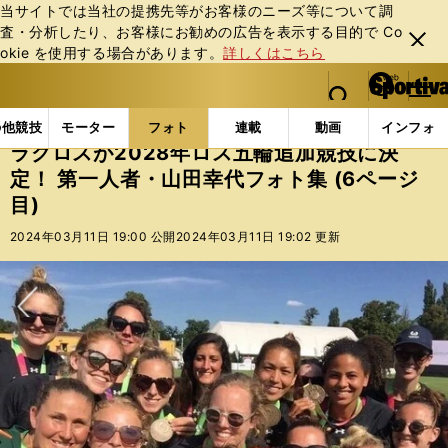
当サイトでは当社の提携先等がお客様のニーズ等について調
査・分析したり、お客様にお勧めの広告を表⽰する⽬的で Co
閉じ
okie を使⽤する場合があります。
詳しくはこちら
る
マイペ
web Sportiva (webスポルティーバ)
検索
メニュ
we
ー
フォトギャラリー
ラクロスが2028年ロス五輪追加競技
b
ジ
の他競技
モーター
フォト
連載
動画
インフォ
ス
ラクロスが2028年ロス五輪追加競技に決
ポ
定！ 第一人者・山田幸代フォト集 (6ページ
ル
目)
テ
ィ
2024年03月11日 19:00 公開
2024年03月11日 19:02 更新
ー
バ
次へ