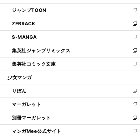
開
ウ
ン
ウ
し
ジャンプTOON
く
で
ド
ィ
い
新
開
ウ
ン
ウ
し
ZEBRACK
く
で
ド
ィ
い
新
開
ウ
ン
ウ
し
S-MANGA
く
で
ド
ィ
い
新
開
ウ
ン
ウ
し
集英社ジャンプリミックス
く
で
ド
ィ
い
新
開
ウ
ン
ウ
し
集英社コミック文庫
く
で
ド
ィ
い
新
開
ウ
ン
ウ
し
少女マンガ
く
で
ド
ィ
い
開
ウ
ン
ウ
りぼん
く
で
ド
ィ
新
開
ウ
ン
し
マーガレット
く
で
ド
い
新
開
ウ
ウ
し
別冊マーガレット
く
で
ィ
い
新
開
ン
ウ
し
マンガMee公式サイト
く
ド
ィ
い
新
ウ
ン
ウ
し