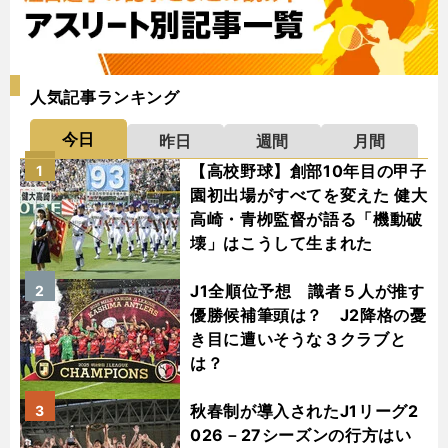
人気記事ランキング
今日
昨日
週間
月間
【高校野球】創部10年目の甲子
1
園初出場がすべてを変えた 健大
高崎・青栁監督が語る「機動破
壊」はこうして生まれた
J1全順位予想 識者５人が推す
2
優勝候補筆頭は？ J2降格の憂
き目に遭いそうな３クラブと
は？
秋春制が導入されたJ1リーグ2
3
026－27シーズンの行方はい