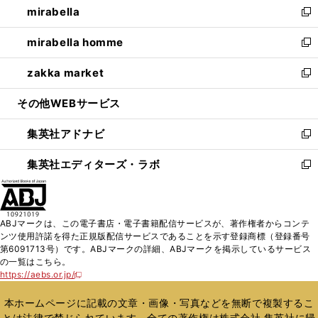
mirabella
く
で
ド
ィ
い
新
開
ウ
ン
ウ
し
mirabella homme
く
で
ド
ィ
い
新
開
ウ
ン
ウ
し
zakka market
く
で
ド
ィ
い
新
開
ウ
ン
ウ
し
その他WEBサービス
く
で
ド
ィ
い
開
ウ
ン
ウ
集英社アドナビ
く
で
ド
ィ
新
開
ウ
ン
し
集英社エディターズ・ラボ
く
で
ド
い
新
開
ウ
ウ
し
く
で
ィ
い
開
ン
ウ
ABJマークは、この電子書店・電子書籍配信サービスが、著作権者からコンテ
く
ド
ィ
ンツ使用許諾を得た正規版配信サービスであることを示す登録商標（登録番号
ウ
ン
第6091713号）です。ABJマークの詳細、ABJマークを掲示しているサービス
で
ド
の一覧はこちら。
開
ウ
https://aebs.or.jp/
新
く
で
し
い
開
本ホームページに記載の文章・画像・写真などを無断で複製するこ
ウ
く
とは法律で禁じられています。全ての著作権は株式会社 集英社に帰