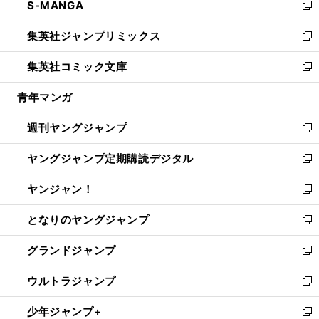
S-MANGA
く
で
ド
ィ
い
新
開
ウ
ン
ウ
し
集英社ジャンプリミックス
く
で
ド
ィ
い
新
開
ウ
ン
ウ
し
集英社コミック文庫
く
で
ド
ィ
い
新
開
ウ
ン
ウ
し
青年マンガ
く
で
ド
ィ
い
開
ウ
ン
ウ
週刊ヤングジャンプ
く
で
ド
ィ
新
開
ウ
ン
し
ヤングジャンプ定期購読デジタル
く
で
ド
い
新
開
ウ
ウ
し
ヤンジャン！
く
で
ィ
い
新
開
ン
ウ
し
となりのヤングジャンプ
く
ド
ィ
い
新
ウ
ン
ウ
し
グランドジャンプ
で
ド
ィ
い
新
開
ウ
ン
ウ
し
ウルトラジャンプ
く
で
ド
ィ
い
新
開
ウ
ン
ウ
し
少年ジャンプ+
く
で
ド
ィ
い
新