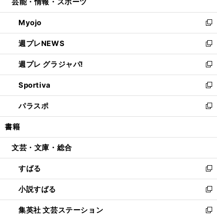
芸能・情報・スポーツ
く
で
ド
ィ
い
開
ウ
ン
ウ
Myojo
く
で
ド
ィ
新
開
ウ
ン
し
週プレNEWS
く
で
ド
い
新
開
ウ
ウ
し
週プレ グラジャパ!
く
で
ィ
い
新
開
ン
ウ
し
Sportiva
く
ド
ィ
い
新
ウ
ン
ウ
し
パラスポ
で
ド
ィ
い
新
開
ウ
ン
ウ
し
書籍
く
で
ド
ィ
い
開
ウ
ン
ウ
文芸・文庫・総合
く
で
ド
ィ
開
ウ
ン
すばる
く
で
ド
新
開
ウ
し
小説すばる
く
で
い
新
開
ウ
し
集英社 文芸ステーション
く
ィ
い
新