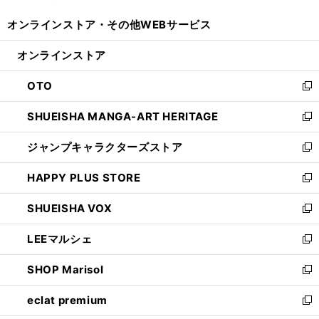
開
ウ
ウ
し
オンラインストア・
その他WEBサービス
く
で
ィ
い
開
ン
ウ
オンラインストア
く
ド
ィ
ウ
ン
OTO
で
ド
新
開
ウ
し
SHUEISHA MANGA-ART HERITAGE
く
で
い
新
開
ウ
し
ジャンプキャラクターズストア
く
ィ
い
新
ン
ウ
し
HAPPY PLUS STORE
ド
ィ
い
新
ウ
ン
ウ
し
SHUEISHA VOX
で
ド
ィ
い
新
開
ウ
ン
ウ
し
LEEマルシェ
く
で
ド
ィ
い
新
開
ウ
ン
ウ
し
SHOP Marisol
く
で
ド
ィ
い
新
開
ウ
ン
ウ
し
eclat premium
く
で
ド
ィ
い
新
開
ウ
ン
ウ
し