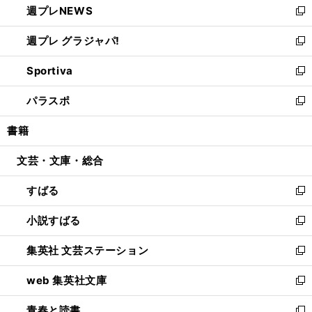
週プレNEWS
く
で
ド
い
新
開
ウ
ウ
し
週プレ グラジャパ!
く
で
ィ
い
新
開
ン
ウ
し
Sportiva
く
ド
ィ
い
新
ウ
ン
ウ
し
パラスポ
で
ド
ィ
い
新
開
ウ
ン
ウ
し
書籍
く
で
ド
ィ
い
開
ウ
ン
ウ
文芸・文庫・総合
く
で
ド
ィ
開
ウ
ン
すばる
く
で
ド
新
開
ウ
し
小説すばる
く
で
い
新
開
ウ
し
集英社 文芸ステーション
く
ィ
い
新
ン
ウ
し
web 集英社文庫
ド
ィ
い
新
ウ
ン
ウ
し
青春と読書
で
ド
ィ