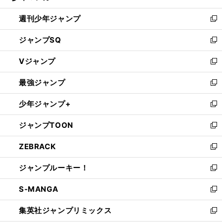
る
開
週刊少年ジャンプ
く
新
し
ジャンプSQ
い
新
ウ
し
Vジャンプ
ィ
い
新
ン
ウ
し
最強ジャンプ
ド
ィ
い
新
ウ
ン
ウ
し
少年ジャンプ+
で
ド
ィ
い
新
開
ウ
ン
ウ
し
ジャンプTOON
く
で
ド
ィ
い
新
開
ウ
ン
ウ
し
ZEBRACK
く
で
ド
ィ
い
新
開
ウ
ン
ウ
し
ジャンプルーキー！
く
で
ド
ィ
い
新
開
ウ
ン
ウ
し
S-MANGA
く
で
ド
ィ
い
新
開
ウ
ン
ウ
し
集英社ジャンプリミックス
く
で
ド
ィ
い
新
開
ウ
ン