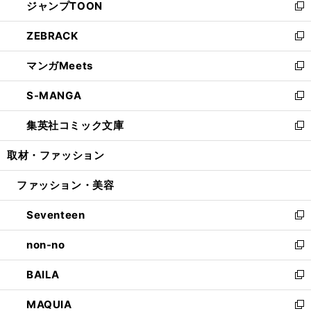
ジャンプTOON
く
で
ド
ィ
い
新
開
ウ
ン
ウ
し
ZEBRACK
く
で
ド
ィ
い
新
開
ウ
ン
ウ
し
マンガMeets
く
で
ド
ィ
い
新
開
ウ
ン
ウ
し
S-MANGA
く
で
ド
ィ
い
新
開
ウ
ン
ウ
し
集英社コミック文庫
く
で
ド
ィ
い
新
開
ウ
ン
ウ
し
取材・ファッション
く
で
ド
ィ
い
開
ウ
ン
ウ
ファッション・美容
く
で
ド
ィ
開
ウ
ン
Seventeen
く
で
ド
新
開
ウ
し
non-no
く
で
い
新
開
ウ
し
BAILA
く
ィ
い
新
ン
ウ
し
MAQUIA
ド
ィ
い
新