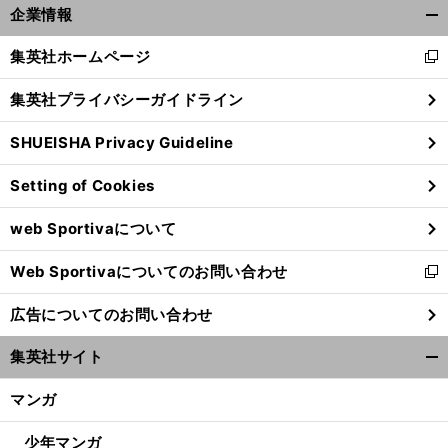
企業情報
開
く/
集英社ホームページ
新
閉
し
じ
集英社プライバシーガイドライン
い
る
ウ
SHUEISHA Privacy Guideline
ィ
ン
Setting of Cookies
ド
ウ
web Sportivaについて
で
開
Web Sportivaについてのお問い合わせ
く
新
し
広告についてのお問い合わせ
い
ウ
集英社サイト
ィ
開
ン
く/
マンガ
ド
閉
ウ
じ
少年マンガ
で