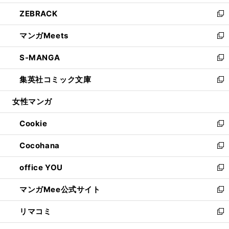
開
ウ
ン
ウ
し
ZEBRACK
く
で
ド
ィ
い
新
開
ウ
ン
ウ
し
マンガMeets
く
で
ド
ィ
い
新
開
ウ
ン
ウ
し
S-MANGA
く
で
ド
ィ
い
新
開
ウ
ン
ウ
し
集英社コミック文庫
く
で
ド
ィ
い
新
開
ウ
ン
ウ
し
女性マンガ
く
で
ド
ィ
い
開
ウ
ン
ウ
Cookie
く
で
ド
ィ
新
開
ウ
ン
し
Cocohana
く
で
ド
い
新
開
ウ
ウ
し
office YOU
く
で
ィ
い
新
開
ン
ウ
し
マンガMee公式サイト
く
ド
ィ
い
新
ウ
ン
ウ
し
リマコミ
で
ド
ィ
い
新
開
ウ
ン
ウ
し