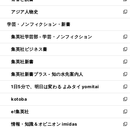
い
新
開
ウ
ン
ウ
し
アジア人物史
く
で
ド
ィ
い
新
開
ウ
ン
ウ
し
学芸・ノンフィクション・新書
く
で
ド
ィ
い
開
ウ
ン
ウ
集英社学芸部 - 学芸・ノンフィクション
く
で
ド
ィ
新
開
ウ
ン
し
集英社ビジネス書
く
で
ド
い
新
開
ウ
ウ
し
集英社新書
く
で
ィ
い
新
開
ン
ウ
し
集英社新書プラス - 知の水先案内人
く
ド
ィ
い
新
ウ
ン
ウ
し
1日5分で、明日は変わる よみタイ yomitai
で
ド
ィ
い
新
開
ウ
ン
ウ
し
kotoba
く
で
ド
ィ
い
新
開
ウ
ン
ウ
し
e!集英社
く
で
ド
ィ
い
新
開
ウ
ン
ウ
し
情報・知識＆オピニオン imidas
く
で
ド
ィ
い
新