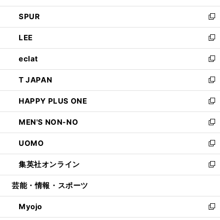
ウ
ン
ウ
し
SPUR
で
ド
ィ
い
新
開
ウ
ン
ウ
し
LEE
く
で
ド
ィ
い
新
開
ウ
ン
ウ
し
eclat
く
で
ド
ィ
い
新
開
ウ
ン
ウ
し
T JAPAN
く
で
ド
ィ
い
新
開
ウ
ン
ウ
し
HAPPY PLUS ONE
く
で
ド
ィ
い
新
開
ウ
ン
ウ
し
MEN'S NON-NO
く
で
ド
ィ
い
新
開
ウ
ン
ウ
し
UOMO
く
で
ド
ィ
い
新
開
ウ
ン
ウ
し
集英社オンライン
く
で
ド
ィ
い
新
開
ウ
ン
ウ
し
芸能・情報・スポーツ
く
で
ド
ィ
い
開
ウ
ン
ウ
Myojo
く
で
ド
ィ
新
開
ウ
ン
し