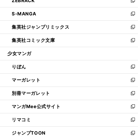
ZEBRACK
く
で
ド
ィ
い
新
開
ウ
ン
ウ
し
S-MANGA
く
で
ド
ィ
い
新
開
ウ
ン
ウ
し
集英社ジャンプリミックス
く
で
ド
ィ
い
新
開
ウ
ン
ウ
し
集英社コミック文庫
く
で
ド
ィ
い
新
開
ウ
ン
ウ
し
少女マンガ
く
で
ド
ィ
い
開
ウ
ン
ウ
りぼん
く
で
ド
ィ
新
開
ウ
ン
し
マーガレット
く
で
ド
い
新
開
ウ
ウ
し
別冊マーガレット
く
で
ィ
い
新
開
ン
ウ
し
マンガMee公式サイト
く
ド
ィ
い
新
ウ
ン
ウ
し
リマコミ
で
ド
ィ
い
新
開
ウ
ン
ウ
し
ジャンプTOON
く
で
ド
ィ
い
新