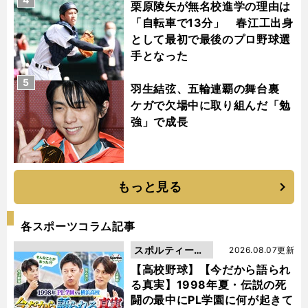
栗原陵矢が無名校進学の理由は
「自転車で13分」 春江工出身
として最初で最後のプロ野球選
手となった
5
羽生結弦、五輪連覇の舞台裏
ケガで欠場中に取り組んだ「勉
強」で成長
もっと見る
各スポーツコラム記事
スポルティーバ
2026.08.07更新
動画
【高校野球】【今だから語られ
る真実】1998年夏・伝説の死
闘の最中にPL学園に何が起きて