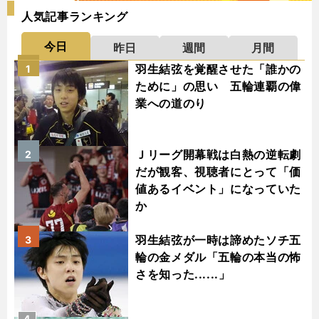
人気記事ランキング
今日
昨日
週間
月間
羽生結弦を覚醒させた「誰かの
1
ために」の思い 五輪連覇の偉
業への道のり
Ｊリーグ開幕戦は白熱の逆転劇
2
だが観客、視聴者にとって「価
値あるイベント」になっていた
か
羽生結弦が一時は諦めたソチ五
3
輪の金メダル「五輪の本当の怖
さを知った......」
4