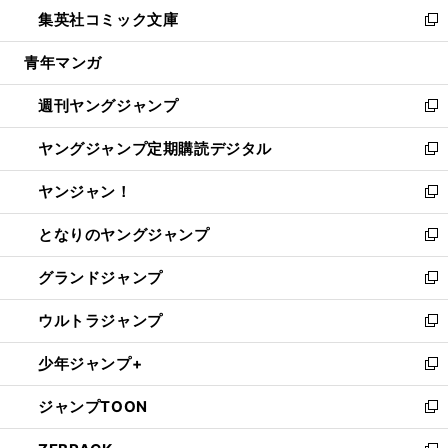
ウ
し
集英社コミック文庫
く
で
ド
ィ
い
新
開
ウ
ン
ウ
し
青年マンガ
く
で
ド
ィ
い
開
ウ
ン
ウ
週刊ヤングジャンプ
く
で
ド
ィ
新
開
ウ
ン
し
ヤングジャンプ定期購読デジタル
く
で
ド
い
新
開
ウ
ウ
し
ヤンジャン！
く
で
ィ
い
新
開
ン
ウ
し
となりのヤングジャンプ
く
ド
ィ
い
新
ウ
ン
ウ
し
グランドジャンプ
で
ド
ィ
い
新
開
ウ
ン
ウ
し
ウルトラジャンプ
く
で
ド
ィ
い
新
開
ウ
ン
ウ
し
少年ジャンプ+
く
で
ド
ィ
い
新
開
ウ
ン
ウ
し
ジャンプTOON
く
で
ド
ィ
い
新
開
ウ
ン
ウ
し