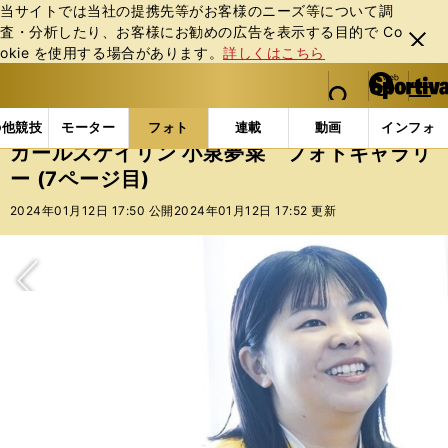
当サイトでは当社の提携先等がお客様のニーズ等について調
査・分析したり、お客様にお勧めの広告を表⽰する⽬的で Co
閉じ
okie を使⽤する場合があります。
詳しくはこちら
る
マイペ
web Sportiva (webスポルティーバ)
検索
メニュ
we
ー
フォトギャラリー
コラムフォト
ガールズケイリン 
b
ジ
の他競技
モーター
フォト
連載
動画
インフォ
ス
ガールズケイリン 小泉夢菜 フォトギャラリ
ポ
ー (7ページ目)
ル
テ
2024年01月12日 17:50 公開
2024年01月12日 17:52 更新
ィ
ー
バ
次へ