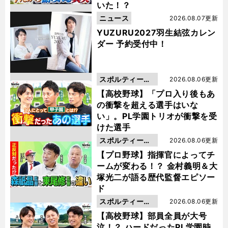
いた！？
ニュース
2026.08.07更新
YUZURU2027羽生結弦カレン
ダー 予約受付中！
スポルティーバ
2026.08.06更新
動画
【高校野球】「プロ入り後もあ
の衝撃を超える選手はいな
い」。PL学園トリオが衝撃を受
けた選手
スポルティーバ
2026.08.06更新
動画
【プロ野球】指揮官によってチ
ームが変わる！？ 金村義明＆大
塚光二が語る歴代監督エピソー
ド
スポルティーバ
2026.08.06更新
動画
【高校野球】部員全員が大号
泣！？ ハードだったPL学園時