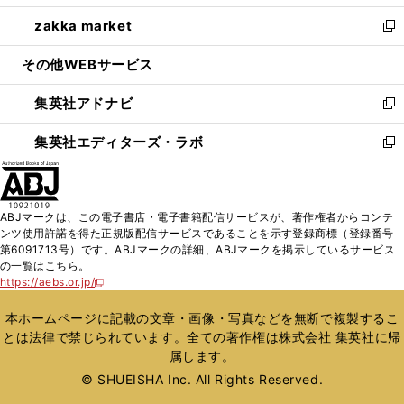
開
ウ
ン
ウ
し
zakka market
く
で
ド
ィ
い
新
開
ウ
ン
ウ
し
その他WEBサービス
く
で
ド
ィ
い
開
ウ
ン
ウ
集英社アドナビ
く
で
ド
ィ
新
開
ウ
ン
し
集英社エディターズ・ラボ
く
で
ド
い
新
開
ウ
ウ
し
く
で
ィ
い
開
ン
ウ
ABJマークは、この電子書店・電子書籍配信サービスが、著作権者からコンテ
く
ド
ィ
ンツ使用許諾を得た正規版配信サービスであることを示す登録商標（登録番号
ウ
ン
第6091713号）です。ABJマークの詳細、ABJマークを掲示しているサービス
で
ド
の一覧はこちら。
開
ウ
https://aebs.or.jp/
新
く
で
し
い
開
本ホームページに記載の文章・画像・写真などを無断で複製するこ
ウ
く
とは法律で禁じられています。全ての著作権は株式会社 集英社に帰
ィ
属します。
ン
ド
© SHUEISHA Inc. All Rights Reserved.
ウ
で