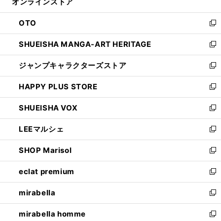
オンラインストア
く
ド
ィ
ウ
ン
OTO
で
ド
新
開
ウ
し
SHUEISHA MANGA-ART HERITAGE
く
で
い
新
開
ウ
し
ジャンプキャラクターズストア
く
ィ
い
新
ン
ウ
し
HAPPY PLUS STORE
ド
ィ
い
新
ウ
ン
ウ
し
SHUEISHA VOX
で
ド
ィ
い
新
開
ウ
ン
ウ
し
LEEマルシェ
く
で
ド
ィ
い
新
開
ウ
ン
ウ
し
SHOP Marisol
く
で
ド
ィ
い
新
開
ウ
ン
ウ
し
eclat premium
く
で
ド
ィ
い
新
開
ウ
ン
ウ
し
mirabella
く
で
ド
ィ
い
新
開
ウ
ン
ウ
し
mirabella homme
く
で
ド
ィ
い
新