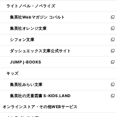
開
ウ
ン
ウ
し
ライトノベル・ノベライズ
く
で
ド
ィ
い
開
ウ
ン
ウ
集英社Webマガジン コバルト
く
で
ド
ィ
新
開
ウ
ン
し
集英社オレンジ文庫
く
で
ド
い
新
開
ウ
ウ
し
シフォン文庫
く
で
ィ
い
新
開
ン
ウ
し
ダッシュエックス文庫公式サイト
く
ド
ィ
い
新
ウ
ン
ウ
し
JUMP j-BOOKS
で
ド
ィ
い
新
開
ウ
ン
ウ
し
キッズ
く
で
ド
ィ
い
開
ウ
ン
ウ
集英社みらい文庫
く
で
ド
ィ
新
開
ウ
ン
し
集英社の児童図書 S-KIDS.LAND
く
で
ド
い
新
開
ウ
ウ
し
オンラインストア・
その他WEBサービス
く
で
ィ
い
開
ン
ウ