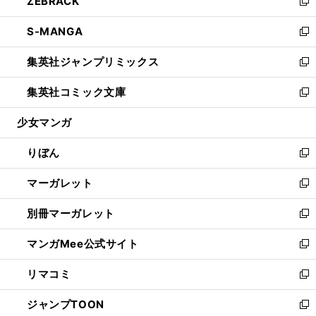
ZEBRACK
く
で
ド
ィ
い
新
開
ウ
ン
ウ
し
S-MANGA
く
で
ド
ィ
い
新
開
ウ
ン
ウ
し
集英社ジャンプリミックス
く
で
ド
ィ
い
新
開
ウ
ン
ウ
し
集英社コミック文庫
く
で
ド
ィ
い
新
開
ウ
ン
ウ
し
少女マンガ
く
で
ド
ィ
い
開
ウ
ン
ウ
りぼん
く
で
ド
ィ
新
開
ウ
ン
し
マーガレット
く
で
ド
い
新
開
ウ
ウ
し
別冊マーガレット
く
で
ィ
い
新
開
ン
ウ
し
マンガMee公式サイト
く
ド
ィ
い
新
ウ
ン
ウ
し
リマコミ
で
ド
ィ
い
新
開
ウ
ン
ウ
し
ジャンプTOON
く
で
ド
ィ
い
新