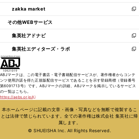
開
ウ
ン
ウ
し
zakka market
く
で
ド
ィ
い
新
開
ウ
ン
ウ
し
その他WEBサービス
く
で
ド
ィ
い
開
ウ
ン
ウ
集英社アドナビ
く
で
ド
ィ
新
開
ウ
ン
し
集英社エディターズ・ラボ
く
で
ド
い
新
開
ウ
ウ
し
く
で
ィ
い
開
ン
ウ
ABJマークは、この電子書店・電子書籍配信サービスが、著作権者からコンテ
く
ド
ィ
ンツ使用許諾を得た正規版配信サービスであることを示す登録商標（登録番号
ウ
ン
第6091713号）です。ABJマークの詳細、ABJマークを掲示しているサービス
で
ド
の一覧はこちら。
開
ウ
https://aebs.or.jp/
新
く
で
し
い
開
本ホームページに記載の文章・画像・写真などを無断で複製するこ
ウ
く
とは法律で禁じられています。全ての著作権は株式会社 集英社に帰
ィ
属します。
ン
ド
© SHUEISHA Inc. All Rights Reserved.
ウ
で