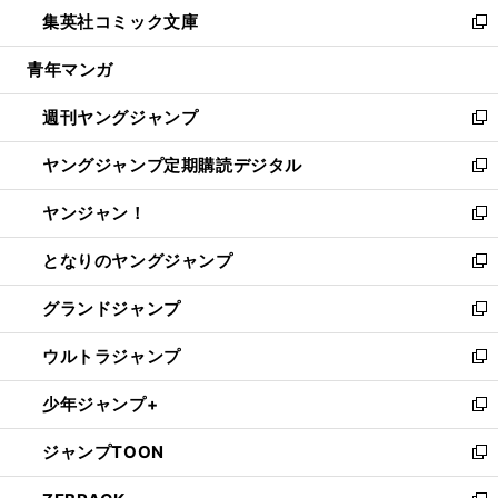
ウ
し
集英社コミック文庫
く
で
ド
ィ
い
新
開
ウ
ン
ウ
し
青年マンガ
く
で
ド
ィ
い
開
ウ
ン
ウ
週刊ヤングジャンプ
く
で
ド
ィ
新
開
ウ
ン
し
ヤングジャンプ定期購読デジタル
く
で
ド
い
新
開
ウ
ウ
し
ヤンジャン！
く
で
ィ
い
新
開
ン
ウ
し
となりのヤングジャンプ
く
ド
ィ
い
新
ウ
ン
ウ
し
グランドジャンプ
で
ド
ィ
い
新
開
ウ
ン
ウ
し
ウルトラジャンプ
く
で
ド
ィ
い
新
開
ウ
ン
ウ
し
少年ジャンプ+
く
で
ド
ィ
い
新
開
ウ
ン
ウ
し
ジャンプTOON
く
で
ド
ィ
い
新
開
ウ
ン
ウ
し