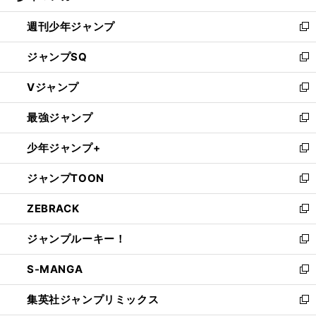
る
開
週刊少年ジャンプ
く
新
し
ジャンプSQ
い
新
ウ
し
Vジャンプ
ィ
い
新
ン
ウ
し
最強ジャンプ
ド
ィ
い
新
ウ
ン
ウ
し
少年ジャンプ+
で
ド
ィ
い
新
開
ウ
ン
ウ
し
ジャンプTOON
く
で
ド
ィ
い
新
開
ウ
ン
ウ
し
ZEBRACK
く
で
ド
ィ
い
新
開
ウ
ン
ウ
し
ジャンプルーキー！
く
で
ド
ィ
い
新
開
ウ
ン
ウ
し
S-MANGA
く
で
ド
ィ
い
新
開
ウ
ン
ウ
し
集英社ジャンプリミックス
く
で
ド
ィ
い
新
開
ウ
ン