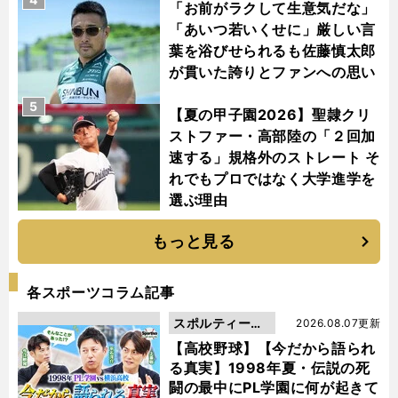
「お前がラクして生意気だな」
「あいつ若いくせに」厳しい言
葉を浴びせられるも佐藤慎太郎
が貫いた誇りとファンへの思い
5
【夏の甲子園2026】聖隷クリ
ストファー・高部陸の「２回加
速する」規格外のストレート そ
れでもプロではなく大学進学を
選ぶ理由
もっと見る
各スポーツコラム記事
スポルティーバ
2026.08.07更新
動画
【高校野球】【今だから語られ
る真実】1998年夏・伝説の死
闘の最中にPL学園に何が起きて