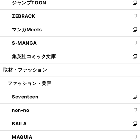
ジャンプTOON
く
で
ド
ィ
い
新
開
ウ
ン
ウ
し
ZEBRACK
く
で
ド
ィ
い
新
開
ウ
ン
ウ
し
マンガMeets
く
で
ド
ィ
い
新
開
ウ
ン
ウ
し
S-MANGA
く
で
ド
ィ
い
新
開
ウ
ン
ウ
し
集英社コミック文庫
く
で
ド
ィ
い
新
開
ウ
ン
ウ
し
取材・ファッション
く
で
ド
ィ
い
開
ウ
ン
ウ
ファッション・美容
く
で
ド
ィ
開
ウ
ン
Seventeen
く
で
ド
新
開
ウ
し
non-no
く
で
い
新
開
ウ
し
BAILA
く
ィ
い
新
ン
ウ
し
MAQUIA
ド
ィ
い
新