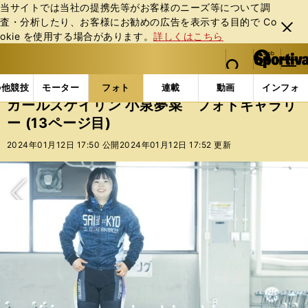
当サイトでは当社の提携先等がお客様のニーズ等について調
査・分析したり、お客様にお勧めの広告を表⽰する⽬的で Co
閉じ
okie を使⽤する場合があります。
詳しくはこちら
る
マイペ
web Sportiva (webスポルティーバ)
検索
メニュ
we
ー
フォトギャラリー
コラムフォト
ガールズケイリン 
b
ジ
の他競技
モーター
フォト
連載
動画
インフォ
ス
ガールズケイリン 小泉夢菜 フォトギャラリ
ポ
ー (13ページ目)
ル
テ
2024年01月12日 17:50 公開
2024年01月12日 17:52 更新
ィ
ー
バ
次へ