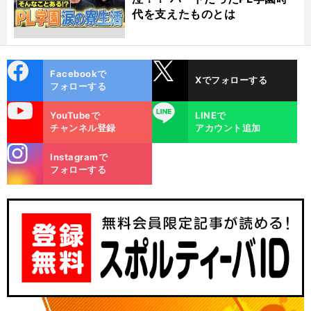
代を支えたものとは
cebo
X
Facebookで
Xでフォローする
ok
フォローする
uTube
LINE
YouTubeで
LINEで
チャンネル登録
アカウント追加
stagra
Instagramで
m
フォローする