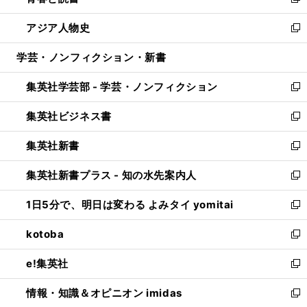
い
新
開
ウ
ン
ウ
し
アジア人物史
く
で
ド
ィ
い
新
開
ウ
ン
ウ
し
学芸・ノンフィクション・新書
く
で
ド
ィ
い
開
ウ
ン
ウ
集英社学芸部 - 学芸・ノンフィクション
く
で
ド
ィ
新
開
ウ
ン
し
集英社ビジネス書
く
で
ド
い
新
開
ウ
ウ
し
集英社新書
く
で
ィ
い
新
開
ン
ウ
し
集英社新書プラス - 知の水先案内人
く
ド
ィ
い
新
ウ
ン
ウ
し
1日5分で、明日は変わる よみタイ yomitai
で
ド
ィ
い
新
開
ウ
ン
ウ
し
kotoba
く
で
ド
ィ
い
新
開
ウ
ン
ウ
し
e!集英社
く
で
ド
ィ
い
新
開
ウ
ン
ウ
し
情報・知識＆オピニオン imidas
く
で
ド
ィ
い
新