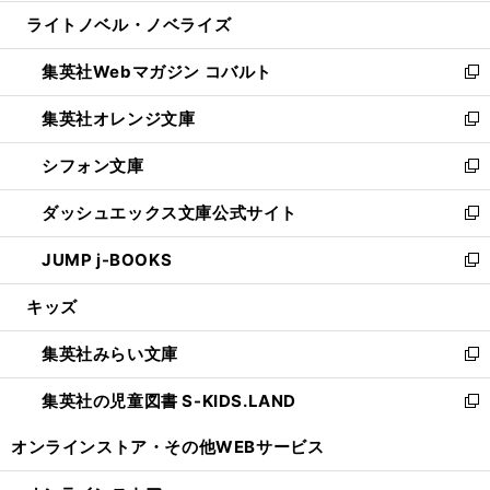
開
ウ
ン
ウ
し
ライトノベル・ノベライズ
く
で
ド
ィ
い
開
ウ
ン
ウ
集英社Webマガジン コバルト
く
で
ド
ィ
新
開
ウ
ン
し
集英社オレンジ文庫
く
で
ド
い
新
開
ウ
ウ
し
シフォン文庫
く
で
ィ
い
新
開
ン
ウ
し
ダッシュエックス文庫公式サイト
く
ド
ィ
い
新
ウ
ン
ウ
し
JUMP j-BOOKS
で
ド
ィ
い
新
開
ウ
ン
ウ
し
キッズ
く
で
ド
ィ
い
開
ウ
ン
ウ
集英社みらい文庫
く
で
ド
ィ
新
開
ウ
ン
し
集英社の児童図書 S-KIDS.LAND
く
で
ド
い
新
開
ウ
ウ
し
オンラインストア・
その他WEBサービス
く
で
ィ
い
開
ン
ウ