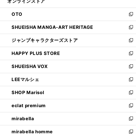
オンラインストア
く
ド
ィ
ウ
ン
OTO
で
ド
新
開
ウ
し
SHUEISHA MANGA-ART HERITAGE
く
で
い
新
開
ウ
し
ジャンプキャラクターズストア
く
ィ
い
新
ン
ウ
し
HAPPY PLUS STORE
ド
ィ
い
新
ウ
ン
ウ
し
SHUEISHA VOX
で
ド
ィ
い
新
開
ウ
ン
ウ
し
LEEマルシェ
く
で
ド
ィ
い
新
開
ウ
ン
ウ
し
SHOP Marisol
く
で
ド
ィ
い
新
開
ウ
ン
ウ
し
eclat premium
く
で
ド
ィ
い
新
開
ウ
ン
ウ
し
mirabella
く
で
ド
ィ
い
新
開
ウ
ン
ウ
し
mirabella homme
く
で
ド
ィ
い
新