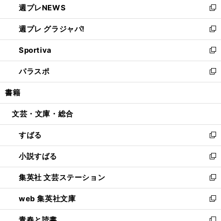
週プレNEWS
く
で
ド
い
新
開
ウ
ウ
し
週プレ グラジャパ!
く
で
ィ
い
新
開
ン
ウ
し
Sportiva
く
ド
ィ
い
新
ウ
ン
ウ
し
パラスポ
で
ド
ィ
い
新
開
ウ
ン
ウ
し
書籍
く
で
ド
ィ
い
開
ウ
ン
ウ
文芸・文庫・総合
く
で
ド
ィ
開
ウ
ン
すばる
く
で
ド
新
開
ウ
し
小説すばる
く
で
い
新
開
ウ
し
集英社 文芸ステーション
く
ィ
い
新
ン
ウ
し
web 集英社文庫
ド
ィ
い
新
ウ
ン
ウ
し
青春と読書
で
ド
ィ