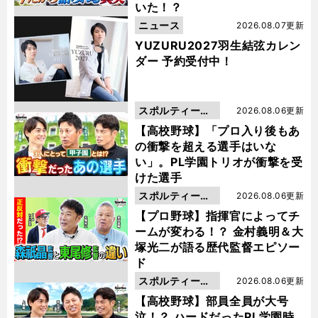
いた！？
ニュース
2026.08.07更新
YUZURU2027羽生結弦カレン
ダー 予約受付中！
スポルティーバ
2026.08.06更新
動画
【高校野球】「プロ入り後もあ
の衝撃を超える選手はいな
い」。PL学園トリオが衝撃を受
けた選手
スポルティーバ
2026.08.06更新
動画
【プロ野球】指揮官によってチ
ームが変わる！？ 金村義明＆大
塚光二が語る歴代監督エピソー
ド
スポルティーバ
2026.08.06更新
動画
【高校野球】部員全員が大号
泣！？ ハードだったPL学園時