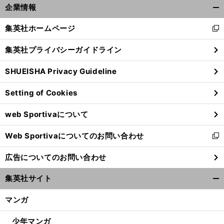
企業情報
開
く/
集英社ホームページ
新
閉
し
じ
集英社プライバシーガイドライン
い
る
ウ
SHUEISHA Privacy Guideline
ィ
ン
Setting of Cookies
ド
ウ
web Sportivaについて
で
開
Web Sportivaについてのお問い合わせ
く
新
し
広告についてのお問い合わせ
い
ウ
集英社サイト
ィ
開
ン
く/
マンガ
ド
閉
ウ
じ
少年マンガ
で