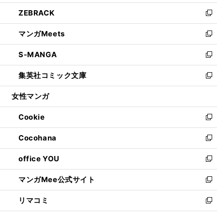
開
ウ
ン
ウ
し
ZEBRACK
く
で
ド
ィ
い
新
開
ウ
ン
ウ
し
マンガMeets
く
で
ド
ィ
い
新
開
ウ
ン
ウ
し
S-MANGA
く
で
ド
ィ
い
新
開
ウ
ン
ウ
し
集英社コミック文庫
く
で
ド
ィ
い
新
開
ウ
ン
ウ
し
女性マンガ
く
で
ド
ィ
い
開
ウ
ン
ウ
Cookie
く
で
ド
ィ
新
開
ウ
ン
し
Cocohana
く
で
ド
い
新
開
ウ
ウ
し
office YOU
く
で
ィ
い
新
開
ン
ウ
し
マンガMee公式サイト
く
ド
ィ
い
新
ウ
ン
ウ
し
リマコミ
で
ド
ィ
い
新
開
ウ
ン
ウ
し