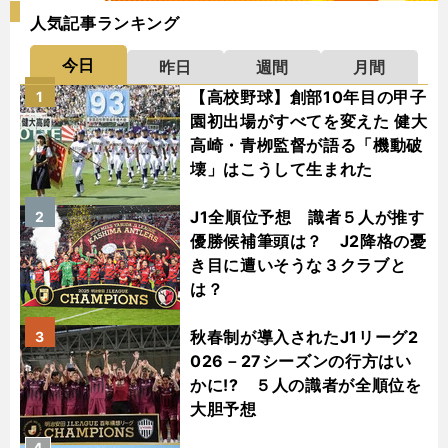
人気記事ランキング
今日
昨日
週間
月間
【高校野球】創部10年目の甲子
1
園初出場がすべてを変えた 健大
高崎・青栁監督が語る「機動破
壊」はこうして生まれた
J1全順位予想 識者５人が推す
2
優勝候補筆頭は？ J2降格の憂
き目に遭いそうな３クラブと
は？
秋春制が導入されたJ1リーグ2
3
026－27シーズンの行方はい
かに!? ５人の識者が全順位を
大胆予想
4