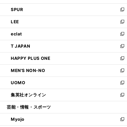
ウ
ン
ウ
し
SPUR
で
ド
ィ
い
新
開
ウ
ン
ウ
し
LEE
く
で
ド
ィ
い
新
開
ウ
ン
ウ
し
eclat
く
で
ド
ィ
い
新
開
ウ
ン
ウ
し
T JAPAN
く
で
ド
ィ
い
新
開
ウ
ン
ウ
し
HAPPY PLUS ONE
く
で
ド
ィ
い
新
開
ウ
ン
ウ
し
MEN'S NON-NO
く
で
ド
ィ
い
新
開
ウ
ン
ウ
し
UOMO
く
で
ド
ィ
い
新
開
ウ
ン
ウ
し
集英社オンライン
く
で
ド
ィ
い
新
開
ウ
ン
ウ
し
芸能・情報・スポーツ
く
で
ド
ィ
い
開
ウ
ン
ウ
Myojo
く
で
ド
ィ
新
開
ウ
ン
し