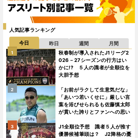
人気記事ランキング
今日
昨日
週間
月間
秋春制が導入されたJ1リーグ2
1
026－27シーズンの行方はい
かに!? ５人の識者が全順位を
大胆予想
「お前がラクして生意気だな」
2
「あいつ若いくせに」厳しい言
葉を浴びせられるも佐藤慎太郎
が貫いた誇りとファンへの思い
J1全順位予想 識者５人が推す
3
優勝候補筆頭は？ J2降格の憂