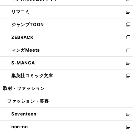
新
ウ
ン
ウ
し
リマコミ
で
ド
ィ
い
新
開
ウ
ン
ウ
し
ジャンプTOON
く
で
ド
ィ
い
新
開
ウ
ン
ウ
し
ZEBRACK
く
で
ド
ィ
い
新
開
ウ
ン
ウ
し
マンガMeets
く
で
ド
ィ
い
新
開
ウ
ン
ウ
し
S-MANGA
く
で
ド
ィ
い
新
開
ウ
ン
ウ
し
集英社コミック文庫
く
で
ド
ィ
い
新
開
ウ
ン
ウ
し
取材・ファッション
く
で
ド
ィ
い
開
ウ
ン
ウ
ファッション・美容
く
で
ド
ィ
開
ウ
ン
Seventeen
く
で
ド
新
開
ウ
し
non-no
く
で
い
新
開