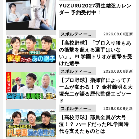
YUZURU2027羽生結弦カレン
ダー 予約受付中！
スポルティーバ
2026.08.06更新
動画
【高校野球】「プロ入り後もあ
の衝撃を超える選手はいな
い」。PL学園トリオが衝撃を受
けた選手
スポルティーバ
2026.08.06更新
動画
【プロ野球】指揮官によってチ
ームが変わる！？ 金村義明＆大
塚光二が語る歴代監督エピソー
ド
スポルティーバ
2026.08.06更新
動画
【高校野球】部員全員が大号
泣！？ ハードだったPL学園時
代を支えたものとは