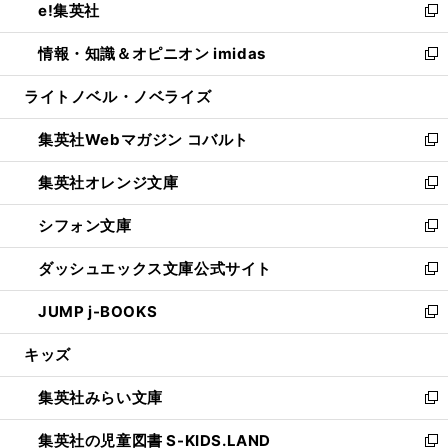
e!集英社
く
で
ド
ィ
い
新
開
ウ
ン
ウ
し
情報・知識＆オピニオン imidas
く
で
ド
ィ
い
新
開
ウ
ン
ウ
し
ライトノベル・ノベライズ
く
で
ド
ィ
い
開
ウ
ン
ウ
集英社Webマガジン コバルト
く
で
ド
ィ
新
開
ウ
ン
し
集英社オレンジ文庫
く
で
ド
い
新
開
ウ
ウ
し
シフォン文庫
く
で
ィ
い
新
開
ン
ウ
し
ダッシュエックス文庫公式サイト
く
ド
ィ
い
新
ウ
ン
ウ
し
JUMP j-BOOKS
で
ド
ィ
い
新
開
ウ
ン
ウ
し
キッズ
く
で
ド
ィ
い
開
ウ
ン
ウ
集英社みらい文庫
く
で
ド
ィ
新
開
ウ
ン
し
集英社の児童図書 S-KIDS.LAND
く
で
ド
い
新