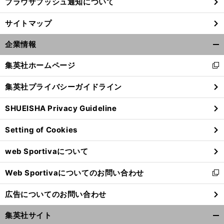
ブラウザプッシュ通知について
サイトマップ
企業情報
開
く/
集英社ホームページ
新
閉
し
じ
集英社プライバシーガイドライン
い
る
ウ
SHUEISHA Privacy Guideline
ィ
ン
Setting of Cookies
ド
ウ
web Sportivaについて
で
開
Web Sportivaについてのお問い合わせ
く
新
し
広告についてのお問い合わせ
い
ウ
集英社サイト
ィ
開