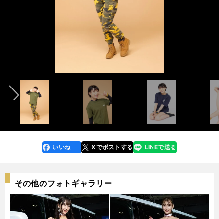
インタビュー記事はこちら＞＞
「愛用キャンプギア」記事はこちら＞＞
「思い出のキャンプ」記事はこちら＞＞
前へ
photo by Murakami Shogo
photo by Murakami Shogo
photo by Kahonan
いいね
Xでポストする
LINEで送る
line
faceboo
x
k
その他のフォトギャラリー