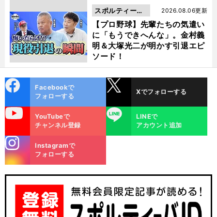
スポルティーバ
2026.08.06更新
動画
【プロ野球】先輩たちの気遣い
に「もうできへんな」。金村義
明＆大塚光二が明かす引退エピ
ソード！
cebo
X
Facebookで
Xでフォローする
ok
フォローする
uTube
LINE
YouTubeで
LINEで
チャンネル登録
アカウント追加
stagra
Instagramで
m
フォローする