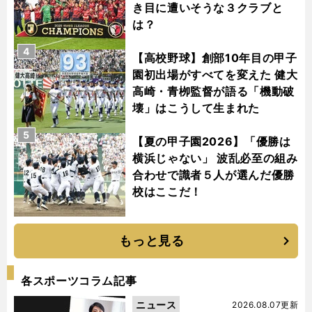
き目に遭いそうな３クラブと
は？
4
【高校野球】創部10年目の甲子
園初出場がすべてを変えた 健大
高崎・青栁監督が語る「機動破
壊」はこうして生まれた
5
【夏の甲子園2026】「優勝は
横浜じゃない」 波乱必至の組み
合わせで識者５人が選んだ優勝
校はここだ！
もっと見る
各スポーツコラム記事
ニュース
2026.08.07更新