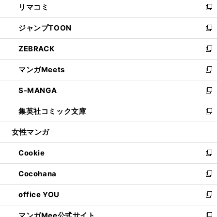
リマコミ
で
ド
ィ
い
新
開
ウ
ン
ウ
し
ジャンプTOON
く
で
ド
ィ
い
新
開
ウ
ン
ウ
し
ZEBRACK
く
で
ド
ィ
い
新
開
ウ
ン
ウ
し
マンガMeets
く
で
ド
ィ
い
新
開
ウ
ン
ウ
し
S-MANGA
く
で
ド
ィ
い
新
開
ウ
ン
ウ
し
集英社コミック文庫
く
で
ド
ィ
い
新
開
ウ
ン
ウ
し
女性マンガ
く
で
ド
ィ
い
開
ウ
ン
ウ
Cookie
く
で
ド
ィ
新
開
ウ
ン
し
Cocohana
く
で
ド
い
新
開
ウ
ウ
し
office YOU
く
で
ィ
い
新
開
ン
ウ
し
マンガMee公式サイト
く
ド
ィ
い