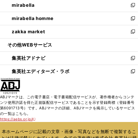
mirabella
く
で
ド
ィ
い
新
開
ウ
ン
ウ
し
mirabella homme
く
で
ド
ィ
い
新
開
ウ
ン
ウ
し
zakka market
く
で
ド
ィ
い
新
開
ウ
ン
ウ
し
その他WEBサービス
く
で
ド
ィ
い
開
ウ
ン
ウ
集英社アドナビ
く
で
ド
ィ
新
開
ウ
ン
し
集英社エディターズ・ラボ
く
で
ド
い
新
開
ウ
ウ
し
く
で
ィ
い
開
ン
ウ
ABJマークは、この電子書店・電子書籍配信サービスが、著作権者からコンテ
く
ド
ィ
ンツ使用許諾を得た正規版配信サービスであることを示す登録商標（登録番号
ウ
ン
第6091713号）です。ABJマークの詳細、ABJマークを掲示しているサービス
で
ド
の一覧はこちら。
開
ウ
https://aebs.or.jp/
新
く
で
し
い
開
本ホームページに記載の文章・画像・写真などを無断で複製するこ
ウ
く
とは法律で禁じられています。全ての著作権は株式会社 集英社に帰