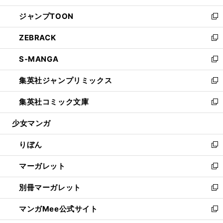
開
ウ
ン
ウ
し
ジャンプTOON
く
で
ド
ィ
い
新
開
ウ
ン
ウ
し
ZEBRACK
く
で
ド
ィ
い
新
開
ウ
ン
ウ
し
S-MANGA
く
で
ド
ィ
い
新
開
ウ
ン
ウ
し
集英社ジャンプリミックス
く
で
ド
ィ
い
新
開
ウ
ン
ウ
し
集英社コミック文庫
く
で
ド
ィ
い
新
開
ウ
ン
ウ
し
少女マンガ
く
で
ド
ィ
い
開
ウ
ン
ウ
りぼん
く
で
ド
ィ
新
開
ウ
ン
し
マーガレット
く
で
ド
い
新
開
ウ
ウ
し
別冊マーガレット
く
で
ィ
い
新
開
ン
ウ
し
マンガMee公式サイト
く
ド
ィ
い
新
ウ
ン
ウ
し