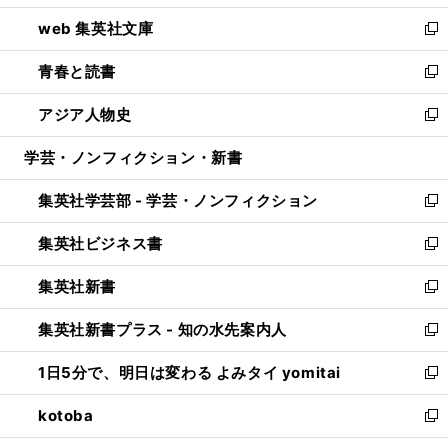
ン
ウ
し
web 集英社文庫
ド
ィ
い
新
ウ
ン
ウ
し
青春と読書
で
ド
ィ
い
新
開
ウ
ン
ウ
し
アジア人物史
く
で
ド
ィ
い
新
開
ウ
ン
ウ
し
学芸・ノンフィクション・新書
く
で
ド
ィ
い
開
ウ
ン
ウ
集英社学芸部 - 学芸・ノンフィクション
く
で
ド
ィ
新
開
ウ
ン
し
集英社ビジネス書
く
で
ド
い
新
開
ウ
ウ
し
集英社新書
く
で
ィ
い
新
開
ン
ウ
し
集英社新書プラス - 知の水先案内人
く
ド
ィ
い
新
ウ
ン
ウ
し
1日5分で、明日は変わる よみタイ yomitai
で
ド
ィ
い
新
開
ウ
ン
ウ
し
kotoba
く
で
ド
ィ
い
新
開
ウ
ン
ウ
し