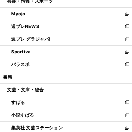
芸能・情報・スポーツ
く
で
ド
ィ
い
開
ウ
ン
ウ
Myojo
く
で
ド
ィ
新
開
ウ
ン
し
週プレNEWS
く
で
ド
い
新
開
ウ
ウ
し
週プレ グラジャパ!
く
で
ィ
い
新
開
ン
ウ
し
Sportiva
く
ド
ィ
い
新
ウ
ン
ウ
し
パラスポ
で
ド
ィ
い
新
開
ウ
ン
ウ
し
書籍
く
で
ド
ィ
い
開
ウ
ン
ウ
文芸・文庫・総合
く
で
ド
ィ
開
ウ
ン
すばる
く
で
ド
新
開
ウ
し
小説すばる
く
で
い
新
開
ウ
し
集英社 文芸ステーション
く
ィ
い
新