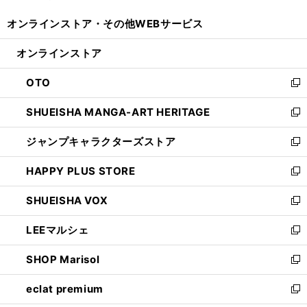
開
ウ
ウ
し
オンラインストア・
その他WEBサービス
く
で
ィ
い
開
ン
ウ
オンラインストア
く
ド
ィ
ウ
ン
OTO
で
ド
新
開
ウ
し
SHUEISHA MANGA-ART HERITAGE
く
で
い
新
開
ウ
し
ジャンプキャラクターズストア
く
ィ
い
新
ン
ウ
し
HAPPY PLUS STORE
ド
ィ
い
新
ウ
ン
ウ
し
SHUEISHA VOX
で
ド
ィ
い
新
開
ウ
ン
ウ
し
LEEマルシェ
く
で
ド
ィ
い
新
開
ウ
ン
ウ
し
SHOP Marisol
く
で
ド
ィ
い
新
開
ウ
ン
ウ
し
eclat premium
く
で
ド
ィ
い
新
開
ウ
ン
ウ
し