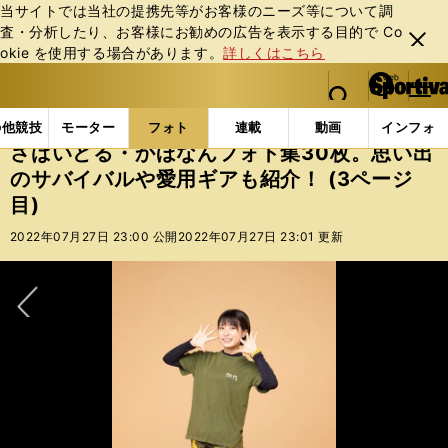
当サイトでは当社の提携先等がお客様のニーズ等について調
査・分析したり、お客様にお勧めの広告を表⽰する⽬的で Co
閉じ
okie を使⽤する場合があります。
詳しくはこちら
る
マイペ
web Sportiva (webスポルティーバ)
検索
メニュ
we
ー
フォトギャラリー
さばいどる・かほなんフォト集30枚
b
ジ
の他競技
モーター
フォト
連載
動画
インフォ
ス
さばいどる・かほなんフォト集30枚。思い出
ポ
のサバイバルや愛用ギアも紹介！ (3ページ
ル
目)
テ
ィ
2022年07月27日 23:00 公開
2022年07月27日 23:01 更新
ー
バ
次へ