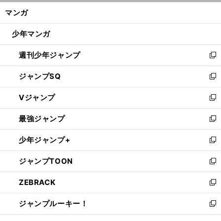
ン
く/
マンガ
ド
閉
ウ
じ
少年マンガ
で
る
開
週刊少年ジャンプ
く
新
し
ジャンプSQ
い
新
ウ
し
Vジャンプ
ィ
い
新
ン
ウ
し
最強ジャンプ
ド
ィ
い
新
ウ
ン
ウ
し
少年ジャンプ+
で
ド
ィ
い
新
開
ウ
ン
ウ
し
ジャンプTOON
く
で
ド
ィ
い
新
開
ウ
ン
ウ
し
ZEBRACK
く
で
ド
ィ
い
新
開
ウ
ン
ウ
し
ジャンプルーキー！
く
で
ド
ィ
い
新
開
ウ
ン
ウ
し