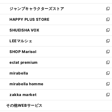
開
ウ
し
ジャンプキャラクターズストア
く
ィ
い
新
ン
ウ
し
HAPPY PLUS STORE
ド
ィ
い
新
ウ
ン
ウ
し
SHUEISHA VOX
で
ド
ィ
い
新
開
ウ
ン
ウ
し
LEEマルシェ
く
で
ド
ィ
い
新
開
ウ
ン
ウ
し
SHOP Marisol
く
で
ド
ィ
い
新
開
ウ
ン
ウ
し
eclat premium
く
で
ド
ィ
い
新
開
ウ
ン
ウ
し
mirabella
く
で
ド
ィ
い
新
開
ウ
ン
ウ
し
mirabella homme
く
で
ド
ィ
い
新
開
ウ
ン
ウ
し
zakka market
く
で
ド
ィ
い
新
開
ウ
ン
ウ
し
その他WEBサービス
く
で
ド
ィ
い
開
ウ
ン
ウ