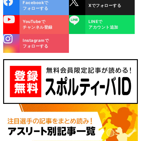
Facebookで
Xでフォローする
ok
フォローする
uTube
LINE
YouTubeで
LINEで
チャンネル登録
アカウント追加
stagra
Instagramで
m
フォローする