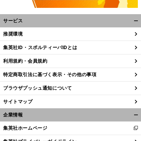
サービス
開
く/
推奨環境
閉
じ
集英社ID・スポルティーバIDとは
る
利用規約・会員規約
特定商取引法に基づく表示・その他の事項
ブラウザプッシュ通知について
サイトマップ
企業情報
開
く/
集英社ホームページ
新
閉
し
じ