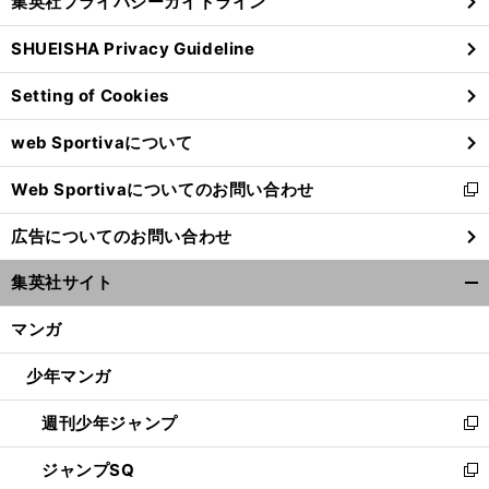
集英社プライバシーガイドライン
い
る
ウ
SHUEISHA Privacy Guideline
ィ
ン
Setting of Cookies
ド
ウ
web Sportivaについて
で
開
Web Sportivaについてのお問い合わせ
く
新
し
広告についてのお問い合わせ
い
ウ
集英社サイト
ィ
開
ン
く/
マンガ
ド
閉
ウ
じ
少年マンガ
で
る
開
週刊少年ジャンプ
く
新
し
ジャンプSQ
い
新