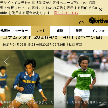
当サイトでは当社の提携先等がお客様のニーズ等について調
査・分析したり、お客様にお勧めの広告を表⽰する⽬的で Co
閉じ
okie を使⽤する場合があります。
詳しくはこちら
る
マイペ
web Sportiva (webスポルティーバ)
検索
メニュ
we
ー
フォトギャラリー
コラムフォト
コラムフォト 2021/
b
ジ
の他競技
モーター
フォト
連載
動画
インフォ
ス
コラムフォト 2021/4/5－4/11 (6ページ目)
ポ
ル
2021年04月05日 15:28 公開
2025年09月26日 18:33 更新
テ
ィ
ー
バ
次へ
独特のドリブルで相手を抜きまくった、金田喜稔（写真左）と与那城ジョー
ジ（同右）