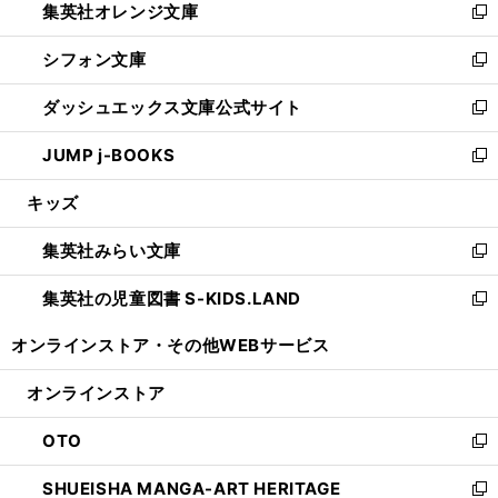
集英社オレンジ文庫
く
で
ド
い
新
開
ウ
ウ
し
シフォン文庫
く
で
ィ
い
新
開
ン
ウ
し
ダッシュエックス文庫公式サイト
く
ド
ィ
い
新
ウ
ン
ウ
し
JUMP j-BOOKS
で
ド
ィ
い
新
開
ウ
ン
ウ
し
キッズ
く
で
ド
ィ
い
開
ウ
ン
ウ
集英社みらい文庫
く
で
ド
ィ
新
開
ウ
ン
し
集英社の児童図書 S-KIDS.LAND
く
で
ド
い
新
開
ウ
ウ
し
オンラインストア・
その他WEBサービス
く
で
ィ
い
開
ン
ウ
オンラインストア
く
ド
ィ
ウ
ン
OTO
で
ド
新
開
ウ
し
SHUEISHA MANGA-ART HERITAGE
く
で
い
新