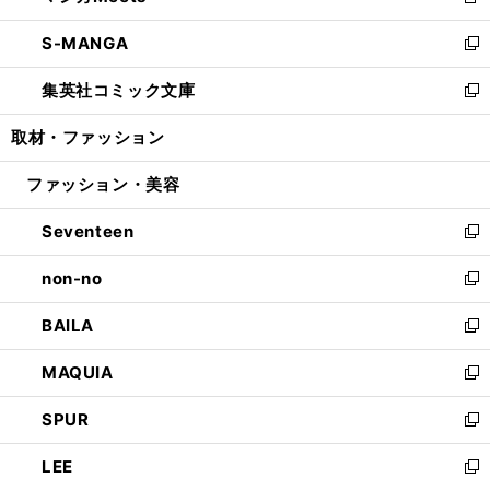
新
開
ウ
ン
ウ
し
S-MANGA
く
で
ド
ィ
い
新
開
ウ
ン
ウ
し
集英社コミック文庫
く
で
ド
ィ
い
新
開
ウ
ン
ウ
し
取材・ファッション
く
で
ド
ィ
い
開
ウ
ン
ウ
ファッション・美容
く
で
ド
ィ
開
ウ
ン
Seventeen
く
で
ド
新
開
ウ
し
non-no
く
で
い
新
開
ウ
し
BAILA
く
ィ
い
新
ン
ウ
し
MAQUIA
ド
ィ
い
新
ウ
ン
ウ
し
SPUR
で
ド
ィ
い
新
開
ウ
ン
ウ
し
LEE
く
で
ド
ィ
い
新
開