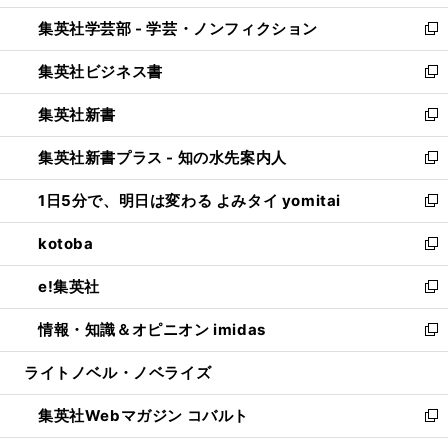
開
ウ
ン
ウ
集英社学芸部 - 学芸・ノンフィクション
く
で
ド
ィ
新
開
ウ
ン
し
集英社ビジネス書
く
で
ド
い
新
開
ウ
ウ
し
集英社新書
く
で
ィ
い
新
開
ン
ウ
し
集英社新書プラス - 知の水先案内人
く
ド
ィ
い
新
ウ
ン
ウ
し
1日5分で、明日は変わる よみタイ yomitai
で
ド
ィ
い
新
開
ウ
ン
ウ
し
kotoba
く
で
ド
ィ
い
新
開
ウ
ン
ウ
し
e!集英社
く
で
ド
ィ
い
新
開
ウ
ン
ウ
し
情報・知識＆オピニオン imidas
く
で
ド
ィ
い
新
開
ウ
ン
ウ
し
ライトノベル・ノベライズ
く
で
ド
ィ
い
開
ウ
ン
ウ
集英社Webマガジン コバルト
く
で
ド
ィ
新
開
ウ
ン
し