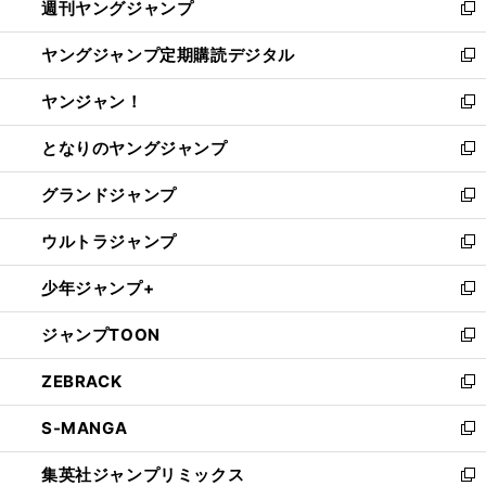
週刊ヤングジャンプ
く
で
ド
ィ
新
開
ウ
ン
し
ヤングジャンプ定期購読デジタル
く
で
ド
い
新
開
ウ
ウ
し
ヤンジャン！
く
で
ィ
い
新
開
ン
ウ
し
となりのヤングジャンプ
く
ド
ィ
い
新
ウ
ン
ウ
し
グランドジャンプ
で
ド
ィ
い
新
開
ウ
ン
ウ
し
ウルトラジャンプ
く
で
ド
ィ
い
新
開
ウ
ン
ウ
し
少年ジャンプ+
く
で
ド
ィ
い
新
開
ウ
ン
ウ
し
ジャンプTOON
く
で
ド
ィ
い
新
開
ウ
ン
ウ
し
ZEBRACK
く
で
ド
ィ
い
新
開
ウ
ン
ウ
し
S-MANGA
く
で
ド
ィ
い
新
開
ウ
ン
ウ
し
集英社ジャンプリミックス
く
で
ド
ィ
い
新