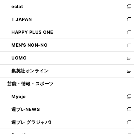
ウ
ン
ウ
し
eclat
く
で
ド
ィ
い
新
開
ウ
ン
ウ
し
T JAPAN
く
で
ド
ィ
い
新
開
ウ
ン
ウ
し
HAPPY PLUS ONE
く
で
ド
ィ
い
新
開
ウ
ン
ウ
し
MEN'S NON-NO
く
で
ド
ィ
い
新
開
ウ
ン
ウ
し
UOMO
く
で
ド
ィ
い
新
開
ウ
ン
ウ
し
集英社オンライン
く
で
ド
ィ
い
新
開
ウ
ン
ウ
し
芸能・情報・スポーツ
く
で
ド
ィ
い
開
ウ
ン
ウ
Myojo
く
で
ド
ィ
新
開
ウ
ン
し
週プレNEWS
く
で
ド
い
新
開
ウ
ウ
し
週プレ グラジャパ!
く
で
ィ
い
新
開
ン
ウ
し