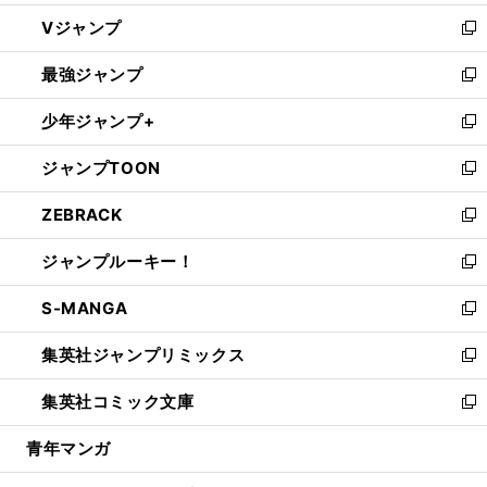
ウ
し
Vジャンプ
ィ
い
新
ン
ウ
し
最強ジャンプ
ド
ィ
い
新
ウ
ン
ウ
し
少年ジャンプ+
で
ド
ィ
い
新
開
ウ
ン
ウ
し
ジャンプTOON
く
で
ド
ィ
い
新
開
ウ
ン
ウ
し
ZEBRACK
く
で
ド
ィ
い
新
開
ウ
ン
ウ
し
ジャンプルーキー！
く
で
ド
ィ
い
新
開
ウ
ン
ウ
し
S-MANGA
く
で
ド
ィ
い
新
開
ウ
ン
ウ
し
集英社ジャンプリミックス
く
で
ド
ィ
い
新
開
ウ
ン
ウ
し
集英社コミック文庫
く
で
ド
ィ
い
新
開
ウ
ン
ウ
し
青年マンガ
く
で
ド
ィ
い
開
ウ
ン
ウ