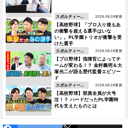
スポルティーバ
2026.08.06更新
動画
【高校野球】「プロ入り後もあ
の衝撃を超える選手はいな
い」。PL学園トリオが衝撃を受
けた選手
スポルティーバ
2026.08.06更新
動画
【プロ野球】指揮官によってチ
ームが変わる！？ 金村義明＆大
塚光二が語る歴代監督エピソー
ド
スポルティーバ
2026.08.06更新
動画
【高校野球】部員全員が大号
泣！？ ハードだったPL学園時
代を支えたものとは
cebo
X