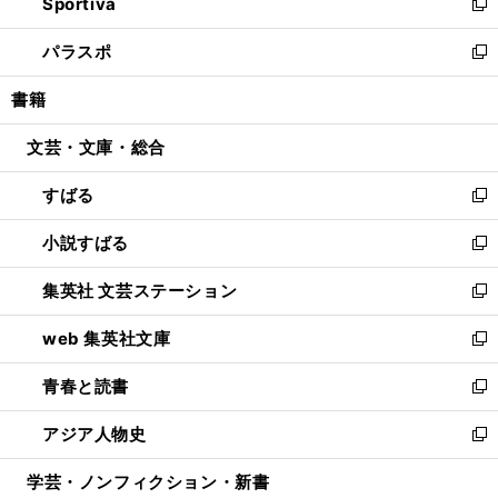
Sportiva
く
ド
ィ
い
新
ウ
ン
ウ
し
パラスポ
で
ド
ィ
い
新
開
ウ
ン
ウ
し
書籍
く
で
ド
ィ
い
開
ウ
ン
ウ
文芸・文庫・総合
く
で
ド
ィ
開
ウ
ン
すばる
く
で
ド
新
開
ウ
し
小説すばる
く
で
い
新
開
ウ
し
集英社 文芸ステーション
く
ィ
い
新
ン
ウ
し
web 集英社文庫
ド
ィ
い
新
ウ
ン
ウ
し
青春と読書
で
ド
ィ
い
新
開
ウ
ン
ウ
し
アジア人物史
く
で
ド
ィ
い
新
開
ウ
ン
ウ
し
学芸・ノンフィクション・新書
く
で
ド
ィ
い