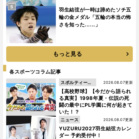
5
羽生結弦が一時は諦めたソチ五
輪の金メダル「五輪の本当の怖
さを知った......」
もっと見る
各スポーツコラム記事
スポルティーバ
2026.08.07更新
動画
【高校野球】【今だから語られ
る真実】1998年夏・伝説の死
闘の最中にPL学園に何が起きて
いた！？
ニュース
2026.08.07更新
YUZURU2027羽生結弦カレン
ダー 予約受付中！