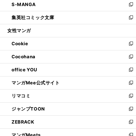
S-MANGA
く
で
ド
ィ
い
新
開
ウ
ン
ウ
し
集英社コミック文庫
く
で
ド
ィ
い
新
開
ウ
ン
ウ
し
女性マンガ
く
で
ド
ィ
い
開
ウ
ン
ウ
Cookie
く
で
ド
ィ
新
開
ウ
ン
し
Cocohana
く
で
ド
い
新
開
ウ
ウ
し
office YOU
く
で
ィ
い
新
開
ン
ウ
し
マンガMee公式サイト
く
ド
ィ
い
新
ウ
ン
ウ
し
リマコミ
で
ド
ィ
い
新
開
ウ
ン
ウ
し
ジャンプTOON
く
で
ド
ィ
い
新
開
ウ
ン
ウ
し
ZEBRACK
く
で
ド
ィ
い
新
開
ウ
ン
ウ
し
マンガMeets
く
で
ド
ィ
い