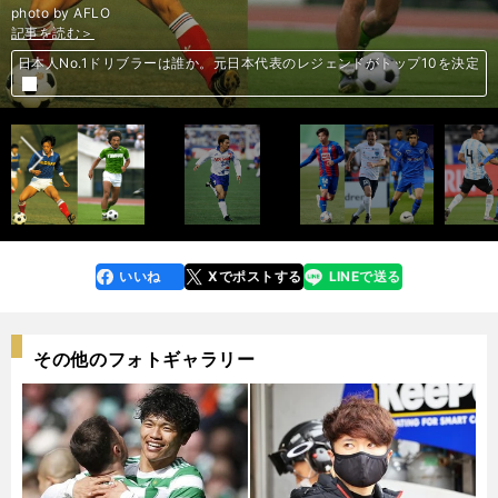
photo by AFLO
記事を読む＞
記事を読む＞
記事を読む＞
記事を読む＞
記事を読む＞
記事を読む＞
記事を読む＞
記事を読む＞
記事を読む＞
２強を脅かす馬はいるか？ 桜花賞の行方が見える「３歳牝馬ランキン
スペインの名指導者が田中碧を絶賛。「３人に囲まれてもパスを出せる」
桜花賞は好配当のチャンス。穴党記者は２強と未対戦の実績馬２頭を推す
日本人No.1ドリブラーは誰か。元日本代表のレジェンドがトップ10を決定
日本人No.1ドリブラーは誰か。元日本代表のレジェンドがトップ10を決定
日本人No.1ドリブラーは誰か。元日本代表のレジェンドがトップ10を決定
スペインの名伯楽がＵ－24代表16人を個別評価。「可能性を感じたの
前へ
「奇跡のヒロイン」ソダシ。白毛馬初のクラシック制覇の可能性は？
グ」
安藤勝己の「３歳牝馬番付」。激戦のクラシックは「２強」で絶対か？
は…」
いいね
Xでポストする
LINEで送る
line
faceboo
x
k
その他のフォトギャラリー