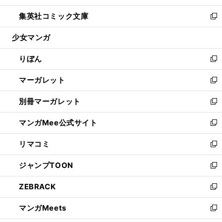
開
ウ
ン
ウ
し
集英社コミック文庫
く
で
ド
ィ
い
新
開
ウ
ン
ウ
し
少女マンガ
く
で
ド
ィ
い
開
ウ
ン
ウ
りぼん
く
で
ド
ィ
新
開
ウ
ン
し
マーガレット
く
で
ド
い
新
開
ウ
ウ
し
別冊マーガレット
く
で
ィ
い
新
開
ン
ウ
し
マンガMee公式サイト
く
ド
ィ
い
新
ウ
ン
ウ
し
リマコミ
で
ド
ィ
い
新
開
ウ
ン
ウ
し
ジャンプTOON
く
で
ド
ィ
い
新
開
ウ
ン
ウ
し
ZEBRACK
く
で
ド
ィ
い
新
開
ウ
ン
ウ
し
マンガMeets
く
で
ド
ィ
い
新
開
ウ
ン
ウ
し