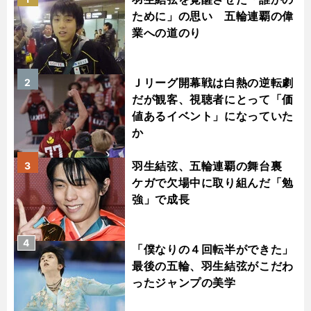
ために」の思い 五輪連覇の偉
業への道のり
Ｊリーグ開幕戦は白熱の逆転劇
2
だが観客、視聴者にとって「価
値あるイベント」になっていた
か
羽生結弦、五輪連覇の舞台裏
3
ケガで欠場中に取り組んだ「勉
強」で成長
4
「僕なりの４回転半ができた」
最後の五輪、羽生結弦がこだわ
ったジャンプの美学