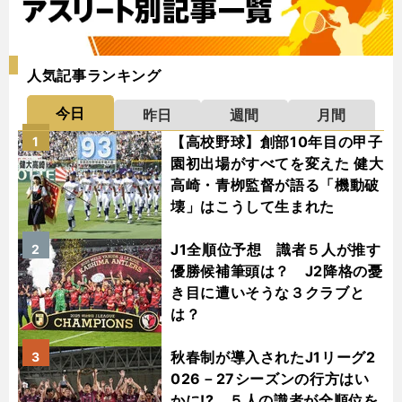
人気記事ランキング
今日
昨日
週間
月間
【高校野球】創部10年目の甲子
1
園初出場がすべてを変えた 健大
高崎・青栁監督が語る「機動破
壊」はこうして生まれた
J1全順位予想 識者５人が推す
2
優勝候補筆頭は？ J2降格の憂
き目に遭いそうな３クラブと
は？
秋春制が導入されたJ1リーグ2
3
026－27シーズンの行方はい
かに!? ５人の識者が全順位を