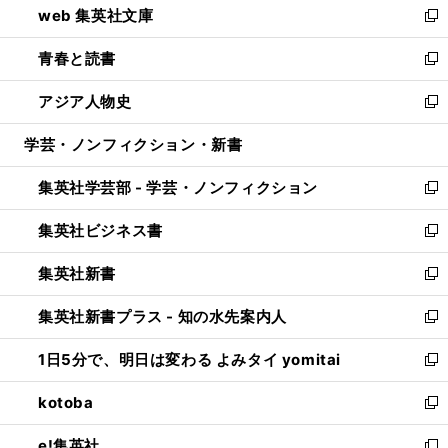
web 集英社文庫
ド
ィ
い
新
ウ
ン
ウ
し
青春と読書
で
ド
ィ
い
新
開
ウ
ン
ウ
し
アジア人物史
く
で
ド
ィ
い
新
開
ウ
ン
ウ
し
学芸・ノンフィクション・新書
く
で
ド
ィ
い
開
ウ
ン
ウ
集英社学芸部 - 学芸・ノンフィクション
く
で
ド
ィ
新
開
ウ
ン
し
集英社ビジネス書
く
で
ド
い
新
開
ウ
ウ
し
集英社新書
く
で
ィ
い
新
開
ン
ウ
し
集英社新書プラス - 知の水先案内人
く
ド
ィ
い
新
ウ
ン
ウ
し
1日5分で、明日は変わる よみタイ yomitai
で
ド
ィ
い
新
開
ウ
ン
ウ
し
kotoba
く
で
ド
ィ
い
新
開
ウ
ン
ウ
し
e!集英社
く
で
ド
ィ