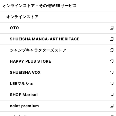
開
ウ
ウ
し
オンラインストア・
その他WEBサービス
く
で
ィ
い
開
ン
ウ
オンラインストア
く
ド
ィ
ウ
ン
OTO
で
ド
新
開
ウ
し
SHUEISHA MANGA-ART HERITAGE
く
で
い
新
開
ウ
し
ジャンプキャラクターズストア
く
ィ
い
新
ン
ウ
し
HAPPY PLUS STORE
ド
ィ
い
新
ウ
ン
ウ
し
SHUEISHA VOX
で
ド
ィ
い
新
開
ウ
ン
ウ
し
LEEマルシェ
く
で
ド
ィ
い
新
開
ウ
ン
ウ
し
SHOP Marisol
く
で
ド
ィ
い
新
開
ウ
ン
ウ
し
eclat premium
く
で
ド
ィ
い
新
開
ウ
ン
ウ
し