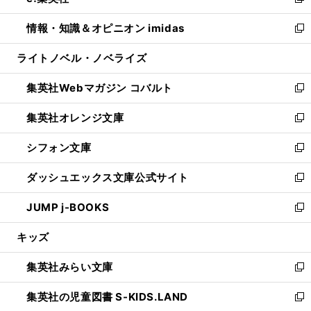
い
新
開
ウ
ン
ウ
し
情報・知識＆オピニオン imidas
く
で
ド
ィ
い
新
開
ウ
ン
ウ
し
ライトノベル・ノベライズ
く
で
ド
ィ
い
開
ウ
ン
ウ
集英社Webマガジン コバルト
く
で
ド
ィ
新
開
ウ
ン
し
集英社オレンジ文庫
く
で
ド
い
新
開
ウ
ウ
し
シフォン文庫
く
で
ィ
い
新
開
ン
ウ
し
ダッシュエックス文庫公式サイト
く
ド
ィ
い
新
ウ
ン
ウ
し
JUMP j-BOOKS
で
ド
ィ
い
新
開
ウ
ン
ウ
し
キッズ
く
で
ド
ィ
い
開
ウ
ン
ウ
集英社みらい文庫
く
で
ド
ィ
新
開
ウ
ン
し
集英社の児童図書 S-KIDS.LAND
く
で
ド
い
新