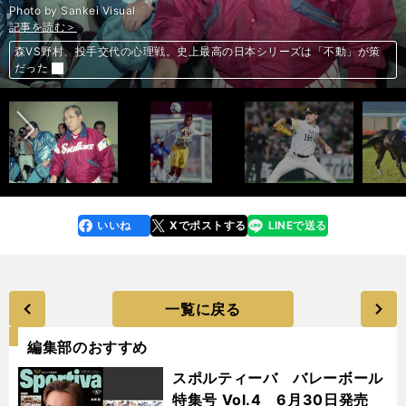
Photo by Sankei Visual
記事を読む＞
記事を読む＞
記事を読む＞
記事を読む＞
森VS野村、投手交代の心理戦。史上最高の日本シリーズは「不動」が策
世界一のチームからＪ草創期の清水へ。名DFが振り返る「心境の変化」
ムーアの決め球を隠し球に。巨人打線を翻弄した甲斐拓也の「配球の妙」
前へ
だった
ジャパンＣの「３強」を徹底比較。世紀の一戦で最有力となるのは？
いいね
Xでポストする
LINEで送る
line
faceboo
x
k
一覧に戻る
編集部のおすすめ
スポルティーバ バレーボール
特集号 Vol.4 6月30日発売