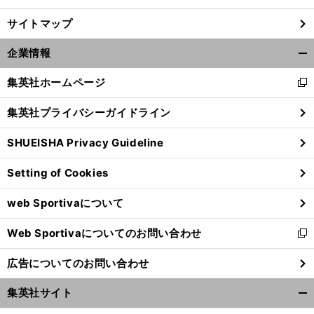
サイトマップ
企業情報
開
く/
集英社ホームページ
新
閉
し
じ
集英社プライバシーガイドライン
い
る
ウ
SHUEISHA Privacy Guideline
ィ
ン
Setting of Cookies
ド
ウ
web Sportivaについて
で
開
Web Sportivaについてのお問い合わせ
く
新
し
広告についてのお問い合わせ
い
ウ
集英社サイト
ィ
開
ン