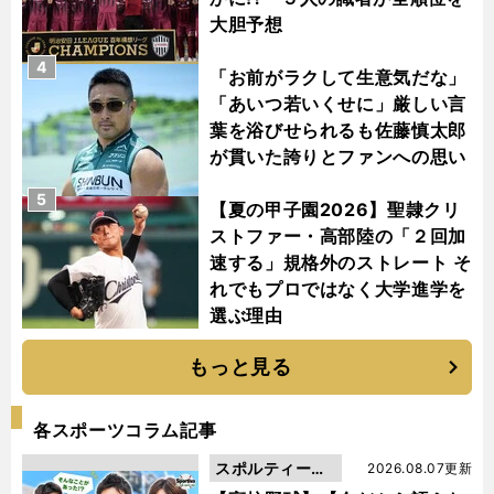
大胆予想
4
「お前がラクして生意気だな」
「あいつ若いくせに」厳しい言
葉を浴びせられるも佐藤慎太郎
が貫いた誇りとファンへの思い
5
【夏の甲子園2026】聖隷クリ
ストファー・高部陸の「２回加
速する」規格外のストレート そ
れでもプロではなく大学進学を
選ぶ理由
もっと見る
各スポーツコラム記事
スポルティーバ
2026.08.07更新