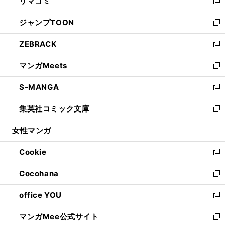
リマコミ
で
ド
ィ
い
新
開
ウ
ン
ウ
し
ジャンプTOON
く
で
ド
ィ
い
新
開
ウ
ン
ウ
し
ZEBRACK
く
で
ド
ィ
い
新
開
ウ
ン
ウ
し
マンガMeets
く
で
ド
ィ
い
新
開
ウ
ン
ウ
し
S-MANGA
く
で
ド
ィ
い
新
開
ウ
ン
ウ
し
集英社コミック文庫
く
で
ド
ィ
い
新
開
ウ
ン
ウ
し
女性マンガ
く
で
ド
ィ
い
開
ウ
ン
ウ
Cookie
く
で
ド
ィ
新
開
ウ
ン
し
Cocohana
く
で
ド
い
新
開
ウ
ウ
し
office YOU
く
で
ィ
い
新
開
ン
ウ
し
マンガMee公式サイト
く
ド
ィ
い
新