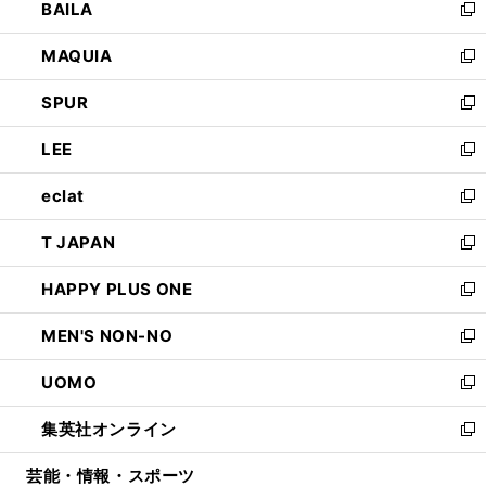
BAILA
く
ィ
い
新
ン
ウ
し
MAQUIA
ド
ィ
い
新
ウ
ン
ウ
し
SPUR
で
ド
ィ
い
新
開
ウ
ン
ウ
し
LEE
く
で
ド
ィ
い
新
開
ウ
ン
ウ
し
eclat
く
で
ド
ィ
い
新
開
ウ
ン
ウ
し
T JAPAN
く
で
ド
ィ
い
新
開
ウ
ン
ウ
し
HAPPY PLUS ONE
く
で
ド
ィ
い
新
開
ウ
ン
ウ
し
MEN'S NON-NO
く
で
ド
ィ
い
新
開
ウ
ン
ウ
し
UOMO
く
で
ド
ィ
い
新
開
ウ
ン
ウ
し
集英社オンライン
く
で
ド
ィ
い
新
開
ウ
ン
ウ
し
芸能・情報・スポーツ
く
で
ド
ィ
い