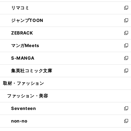
ウ
ン
ウ
し
リマコミ
で
ド
ィ
い
新
開
ウ
ン
ウ
し
ジャンプTOON
く
で
ド
ィ
い
新
開
ウ
ン
ウ
し
ZEBRACK
く
で
ド
ィ
い
新
開
ウ
ン
ウ
し
マンガMeets
く
で
ド
ィ
い
新
開
ウ
ン
ウ
し
S-MANGA
く
で
ド
ィ
い
新
開
ウ
ン
ウ
し
集英社コミック文庫
く
で
ド
ィ
い
新
開
ウ
ン
ウ
し
取材・ファッション
く
で
ド
ィ
い
開
ウ
ン
ウ
ファッション・美容
く
で
ド
ィ
開
ウ
ン
Seventeen
く
で
ド
新
開
ウ
し
non-no
く
で
い
新
開
ウ
し