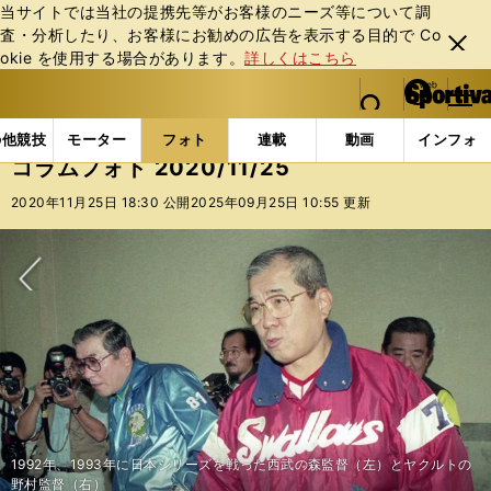
当サイトでは当社の提携先等がお客様のニーズ等について調
査・分析したり、お客様にお勧めの広告を表⽰する⽬的で Co
閉じ
okie を使⽤する場合があります。
詳しくはこちら
る
マイペ
web Sportiva (webスポルティーバ)
検索
メニュ
we
ー
フォトギャラリー
コラムフォト
コラムフォト 2020/
b
ジ
の他競技
モーター
フォト
連載
動画
インフォ
ス
コラムフォト 2020/11/25
ポ
ル
2020年11月25日 18:30 公開
2025年09月25日 10:55 更新
テ
ィ
ー
バ
次へ
1992年、1993年に日本シリーズを戦った西武の森監督（左）とヤクルトの
野村監督（右）