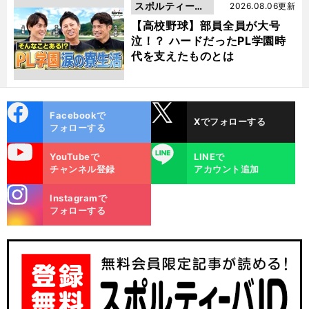
スポルティーバ
2026.08.06更新
動画
【高校野球】部員全員が大号
泣！？ ハードだったPL学園時
代を支えたものとは
cebo
X
Facebookで
Xでフォローする
ok
フォローする
uTube
LINE
YouTubeで
LINEで
チャンネル登録
アカウント追加
stagra
Instagramで
m
フォローする