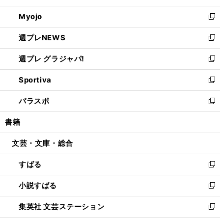
開
ウ
ン
ウ
Myojo
く
で
ド
ィ
新
開
ウ
ン
し
週プレNEWS
く
で
ド
い
新
開
ウ
ウ
し
週プレ グラジャパ!
く
で
ィ
い
新
開
ン
ウ
し
Sportiva
く
ド
ィ
い
新
ウ
ン
ウ
し
パラスポ
で
ド
ィ
い
新
開
ウ
ン
ウ
し
書籍
く
で
ド
ィ
い
開
ウ
ン
ウ
文芸・文庫・総合
く
で
ド
ィ
開
ウ
ン
すばる
く
で
ド
新
開
ウ
し
小説すばる
く
で
い
新
開
ウ
し
集英社 文芸ステーション
く
ィ
い
新
ン
ウ
し