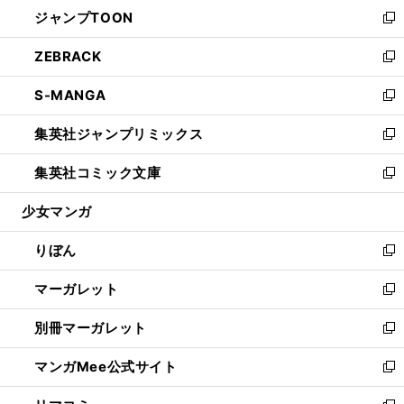
ウ
し
ジャンプTOON
く
で
ド
ィ
い
新
開
ウ
ン
ウ
し
ZEBRACK
く
で
ド
ィ
い
新
開
ウ
ン
ウ
し
S-MANGA
く
で
ド
ィ
い
新
開
ウ
ン
ウ
し
集英社ジャンプリミックス
く
で
ド
ィ
い
新
開
ウ
ン
ウ
し
集英社コミック文庫
く
で
ド
ィ
い
新
開
ウ
ン
ウ
し
少女マンガ
く
で
ド
ィ
い
開
ウ
ン
ウ
りぼん
く
で
ド
ィ
新
開
ウ
ン
し
マーガレット
く
で
ド
い
新
開
ウ
ウ
し
別冊マーガレット
く
で
ィ
い
新
開
ン
ウ
し
マンガMee公式サイト
く
ド
ィ
い
新
ウ
ン
ウ
し