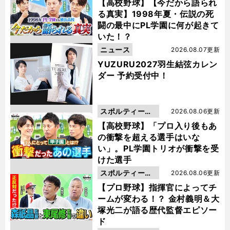
動画
【高校野球】【今だから語られ
る真実】1998年夏・伝説の死
闘の最中にPL学園に何が起きて
いた！？
ニュース
2026.08.07更新
YUZURU2027羽生結弦カレン
ダー 予約受付中！
スポルティーバ
2026.08.06更新
動画
【高校野球】「プロ入り後もあ
の衝撃を超える選手はいな
い」。PL学園トリオが衝撃を受
けた選手
スポルティーバ
2026.08.06更新
動画
【プロ野球】指揮官によってチ
ームが変わる！？ 金村義明＆大
塚光二が語る歴代監督エピソー
ド