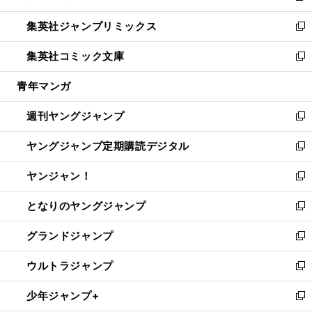
開
ウ
ン
ウ
し
集英社ジャンプリミックス
く
で
ド
ィ
い
新
開
ウ
ン
ウ
し
集英社コミック文庫
く
で
ド
ィ
い
新
開
ウ
ン
ウ
し
青年マンガ
く
で
ド
ィ
い
開
ウ
ン
ウ
週刊ヤングジャンプ
く
で
ド
ィ
新
開
ウ
ン
し
ヤングジャンプ定期購読デジタル
く
で
ド
い
新
開
ウ
ウ
し
ヤンジャン！
く
で
ィ
い
新
開
ン
ウ
し
となりのヤングジャンプ
く
ド
ィ
い
新
ウ
ン
ウ
し
グランドジャンプ
で
ド
ィ
い
新
開
ウ
ン
ウ
し
ウルトラジャンプ
く
で
ド
ィ
い
新
開
ウ
ン
ウ
し
少年ジャンプ+
く
で
ド
ィ
い
新
開
ウ
ン