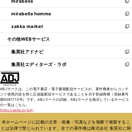
mirabella
く
で
ド
ィ
い
新
開
ウ
ン
ウ
し
mirabella homme
く
で
ド
ィ
い
新
開
ウ
ン
ウ
し
zakka market
く
で
ド
ィ
い
新
開
ウ
ン
ウ
し
その他WEBサービス
く
で
ド
ィ
い
開
ウ
ン
ウ
集英社アドナビ
く
で
ド
ィ
新
開
ウ
ン
し
集英社エディターズ・ラボ
く
で
ド
い
新
開
ウ
ウ
し
く
で
ィ
い
開
ン
ウ
ABJマークは、この電子書店・電子書籍配信サービスが、著作権者からコンテ
く
ド
ィ
ンツ使用許諾を得た正規版配信サービスであることを示す登録商標（登録番号
ウ
ン
第6091713号）です。ABJマークの詳細、ABJマークを掲示しているサービス
で
ド
の一覧はこちら。
開
ウ
https://aebs.or.jp/
新
く
で
し
い
開
本ホームページに記載の文章・画像・写真などを無断で複製するこ
ウ
く
とは法律で禁じられています。全ての著作権は株式会社 集英社に帰
ィ