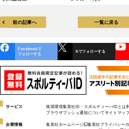
前の記事へ
一覧に戻る
ebo
X
YouTube
Facebookで
Xでフォローする
ok
フォローする
サービス
推奨環境
集英社ID・スポルティーバIDとは
ブラウザプッシュ通知について
サイトマッ
企業情報
集英社ホームページ
集英社プライバシー
新