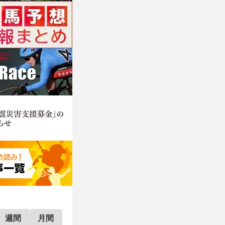
週間
月間