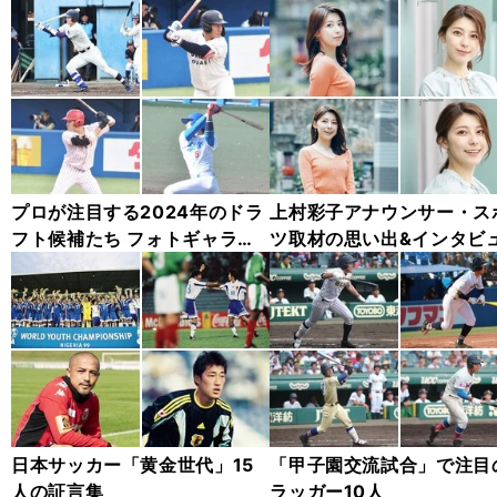
プロが注目する2024年のドラ
上村彩子アナウンサー・ス
フト候補たち フォトギャラリ
ツ取材の思い出&インタビ
ー
フォト集（13枚）
日本サッカー「黄金世代」15
「甲子園交流試合」で注目
人の証言集
ラッガー10人