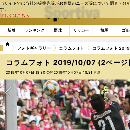
当サイトでは当社の提携先等がお客様のニーズ等について調査・分析し
web Sportiva (webスポルティーバ)
す。
詳しくはこちら
新着
ランキング
野球
サッカー
競馬
ゴル
we
フォトギャラリー
コラムフォト
コラムフォト 2019/
b
ス
コラムフォト 2019/10/07 (2ページ
ポ
ル
2019年10月07日 18:30 公開
2019年10月07日 18:31 更新
テ
ィ
ー
バ
次へ