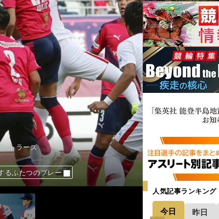
アントラーズ
になるんちゃうか」
するふたつのプレー
大会で何を感じたか
ジが裏で動いてた」
人気記事ランキング
今日
昨日