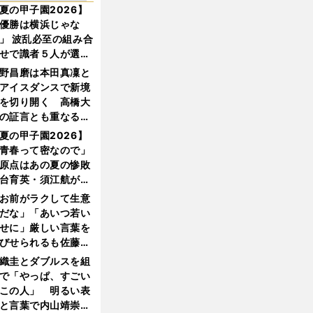
夏の甲子園2026】
優勝は横浜じゃな
」 波乱必至の組み合
せで識者５人が選ん
優勝校はここだ！
野昌磨は本田真凜と
アイスダンスで新境
を切り開く 高橋大
の証言とも重なる課
と楽しさ
夏の甲子園2026】
青春って密なので」
原点はあの夏の惨敗
台育英・須江航が明
す"日本一1000日計
お前がラクして生意
"のすべて
だな」「あいつ若い
せに」厳しい言葉を
びせられるも佐藤慎
郎が貫いた誇りとフ
織圭とダブルスを組
ンへの思い
で「やっぱ、すごい
この人」 明るい表
と言葉で内山靖崇の