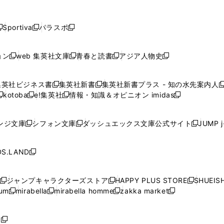
し
し
し
し
し
ン
ン
ン
ン
開
開
開
開
開
い
い
い
い
い
ド
ド
ド
ド
く
く
く
く
く
ウ
ウ
ウ
ウ
ウ
ウ
ウ
ウ
ウ
Sportiva
パラスポ
新
新
ィ
ィ
ィ
ィ
ィ
で
で
で
で
し
し
し
ン
ン
ン
ン
ン
開
開
開
開
い
い
い
ド
ド
ド
ド
ド
ョン
web 集英社文庫
青春と読書
アジア人物史
く
く
く
く
新
新
新
新
ウ
ウ
ウ
ウ
ウ
ウ
ウ
ウ
し
し
し
し
ィ
ィ
ィ
で
で
で
で
で
い
い
い
い
ン
ン
ン
集英社ビジネス書
集英社新書
集英社新書プラス - 知の水先案内人
開
開
開
開
開
新
新
新
ウ
ウ
ウ
ウ
ド
ド
ド
kotoba
e!集英社
情報・知識＆オピニオン imidas
く
く
く
く
く
新
し
新
し
新
ィ
ィ
ィ
ィ
ウ
ウ
ウ
し
し
い
し
い
し
ン
ン
ン
ン
で
で
で
い
い
ウ
い
ウ
い
ド
ド
ド
ド
ンジ文庫
シフォン文庫
ダッシュエックス文庫公式サイト
JUMP 
開
開
開
新
新
新
ウ
ウ
ィ
ウ
ィ
ウ
ウ
ウ
ウ
ウ
く
く
く
し
し
し
ィ
ィ
ン
ィ
ン
ィ
で
で
で
で
い
い
い
ン
ン
ド
ン
ド
ン
S.LAND
開
開
開
開
新
ウ
ウ
ウ
ド
ド
ウ
ド
ウ
ド
く
く
く
く
し
ィ
ィ
ィ
ウ
ウ
で
ウ
で
ウ
い
ン
ン
ン
ジャンプキャラクターズストア
HAPPY PLUS STORE
SHUEIS
で
で
開
で
開
で
新
新
新
ウ
ド
ド
ド
ium
mirabella
mirabella homme
zakka market
開
開
く
開
く
開
し
新
新
新
し
新
し
ィ
ウ
ウ
ウ
く
く
く
く
い
し
し
い
し
し
い
ン
で
で
で
ウ
い
い
ウ
い
い
ウ
ド
ボ
開
開
開
新