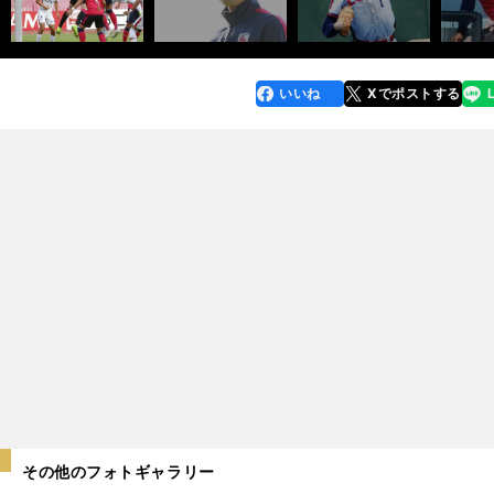
いいね
Xでポストする
line
faceboo
x
k
その他のフォトギャラリー