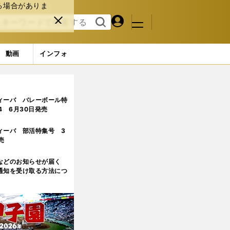
る場合がありま
マイペ
閉じ
検索
メニュ
ー
る
す
ジ
る
動画
インフォ
ィーバ バレーボール特
.4 6月30日発売
ィーバ 部活特集号 3
売
などのお知らせが届く
通知を受け取る方法につ