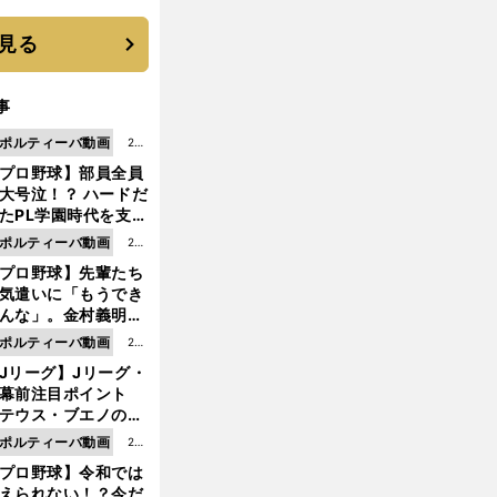
いを払ってくれた
見る
事
ポルティーバ動画
202
プロ野球】部員全員
6.0
大号泣！？ ハードだ
8.0
たPL学園時代を支え
6更
ものとは
ポルティーバ動画
202
新
プロ野球】先輩たち
6.0
気遣いに「もうでき
8.0
んな」。金村義明＆
6更
塚光二が明かす引退
ポルティーバ動画
202
新
ピソード！
Jリーグ】Jリーグ・
6.0
開幕前注目ポイント
8.0
テウス・ブエノの鹿
5更
移籍！ 恐るべし15
ポルティーバ動画
202
新
磯部怜夢！
プロ野球】令和では
6.0
えられない！？今だ