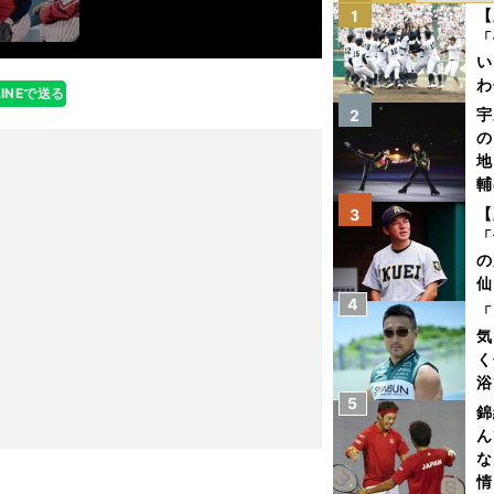
【
1
「
い
わ
LINEで送る
だ
宇
2
の
地
輔
題
【
3
「
の
仙
4
か
「
画
気
く
浴
5
太
錦
ァ
ん
な
情