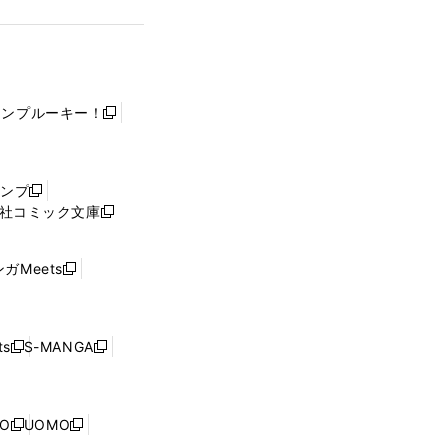
ャンプルーキー！
新
し
い
ウ
ャンプ
新
ィ
社コミック文庫
し
新
ン
い
し
ド
ウ
い
ウ
ガMeets
新
ィ
ウ
で
し
ン
ィ
開
い
ド
ン
く
ウ
ウ
ド
s
S-MANGA
新
新
ィ
で
ウ
し
し
ン
開
で
い
い
ド
く
開
ウ
ウ
ウ
NO
UOMO
く
新
新
ィ
ィ
で