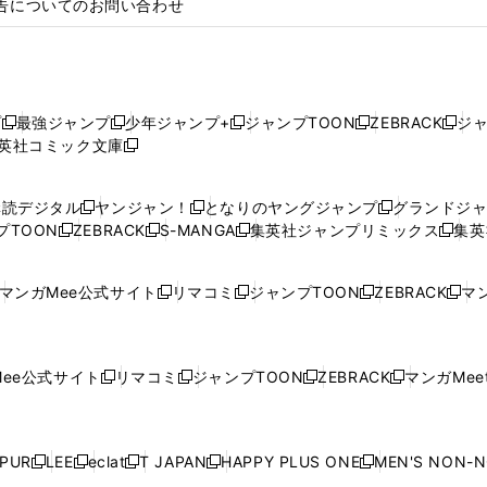
告についてのお問い合わせ
プ
最強ジャンプ
少年ジャンプ+
ジャンプTOON
ZEBRACK
ジ
新
新
新
新
新
英社コミック文庫
し
新
し
し
し
し
い
い
し
い
い
い
ウ
ウ
い
ウ
ウ
ウ
購読デジタル
ヤンジャン！
となりのヤングジャンプ
グランドジ
新
新
新
ィ
ィ
ウ
ィ
ィ
ィ
プTOON
ZEBRACK
S-MANGA
集英社ジャンプリミックス
集英
新
し
新
し
新
し
新
ン
ン
ィ
ン
ン
ン
し
い
し
い
し
い
し
ド
ド
ン
ド
ド
ド
い
ウ
い
ウ
い
ウ
い
ウ
ウ
ド
ウ
ウ
ウ
マンガMee公式サイト
リマコミ
ジャンプTOON
ZEBRACK
マン
新
新
新
新
ウ
ィ
ウ
ィ
ウ
ィ
ウ
で
で
ウ
で
で
で
し
し
し
し
し
ィ
ン
ィ
ン
ィ
ン
ィ
開
開
で
開
開
開
い
い
い
い
い
ン
ド
ン
ド
ン
ド
ン
く
く
開
く
く
く
ウ
ウ
ウ
ウ
ウ
ド
ウ
ド
ウ
ド
ウ
ド
ee公式サイト
リマコミ
ジャンプTOON
ZEBRACK
マンガMeet
く
新
新
新
新
ィ
ィ
ィ
ィ
ィ
ウ
で
ウ
で
ウ
で
ウ
し
し
し
し
ン
ン
ン
ン
ン
で
開
で
開
で
開
で
い
い
い
い
ド
ド
ド
ド
ド
開
く
開
く
開
く
開
ウ
ウ
ウ
ウ
ウ
ウ
ウ
ウ
ウ
PUR
LEE
eclat
T JAPAN
HAPPY PLUS ONE
MEN'S NON-
く
く
く
く
新
新
新
新
新
ィ
ィ
ィ
ィ
で
で
で
で
で