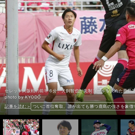
セレッソ大阪戦の前半６分、犬飼智也が先制ゴールを決めた鹿島
photo by KYODO
前へ
記事を読む＞
記事を読む＞
記事を読む＞
記事を読む＞
古田敦也は打倒西武のためビデオ地獄「ノイローゼ
ついに首位奪取。誰が出ても勝つ鹿島の強さを象徴
独特な戦術「フラット３」を駆使。手島和希は世界
愛甲猛がドラフト密約説の真相を告白「すべてオヤ