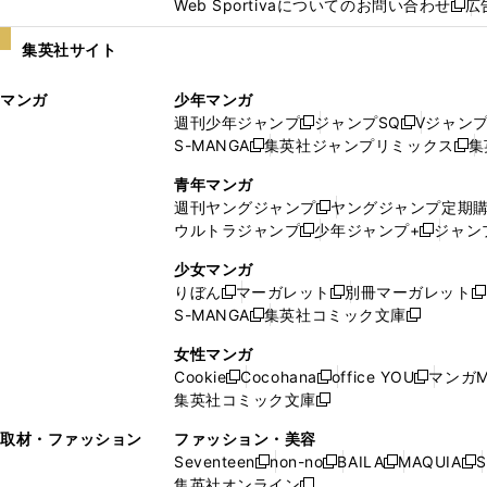
Web Sportivaについてのお問い合わせ
広
し
新
い
し
集英社サイト
ウ
い
ィ
ウ
マンガ
少年マンガ
ン
ィ
週刊少年ジャンプ
ジャンプSQ
Vジャン
ド
ン
新
新
S-MANGA
集英社ジャンプリミックス
集
ウ
ド
新
し
し
新
で
ウ
し
い
い
し
青年マンガ
開
で
い
ウ
ウ
い
週刊ヤングジャンプ
ヤングジャンプ定期
新
く
開
ウ
ィ
ィ
ウ
ウルトラジャンプ
少年ジャンプ+
ジャン
新
し
新
く
ィ
ン
ン
ィ
し
い
し
ン
ド
ド
ン
少女マンガ
い
ウ
い
ド
ウ
ウ
ド
りぼん
マーガレット
別冊マーガレット
新
新
新
ウ
ィ
ウ
ウ
で
で
ウ
S-MANGA
集英社コミック文庫
し
新
し
新
ィ
ン
ィ
で
開
開
で
い
し
い
し
ン
ド
ン
女性マンガ
開
く
く
開
ウ
い
ウ
い
ド
ウ
ド
Cookie
Cocohana
office YOU
マンガM
く
く
新
新
新
ィ
ウ
ィ
ウ
ウ
で
ウ
集英社コミック文庫
し
新
し
し
ン
ィ
ン
ィ
で
開
で
い
し
い
い
ド
ン
ド
ン
取材・ファッション
ファッション・美容
開
く
開
ウ
い
ウ
ウ
ウ
ド
ウ
ド
Seventeen
non-no
BAILA
MAQUIA
S
く
く
新
新
新
新
ィ
ウ
ィ
ィ
で
ウ
で
ウ
集英社オンライン