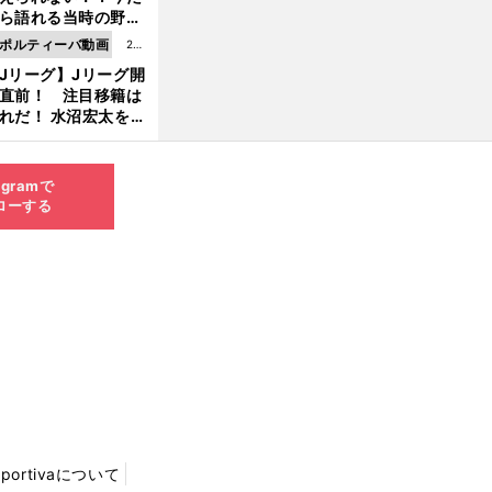
8.0
ら語れる当時の野球
4更
情とは...
ポルティーバ動画
202
新
Jリーグ】Jリーグ開
6.0
直前！ 注目移籍は
8.0
れだ！ 水沼宏太を水
3更
貴史がすこ〜し語る
新
agramで
ローする
Sportivaについて