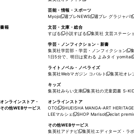
し
新
し
し
し
ン
ィ
ン
ン
開
で
開
で
い
し
い
い
い
ド
ン
ド
ド
芸能・情報・スポーツ
く
開
く
開
ウ
い
ウ
ウ
ウ
ウ
ド
ウ
ウ
Myojo
週プレNEWS
週プレ グラジャパ!
く
く
新
新
新
ィ
ウ
ィ
ィ
ィ
で
ウ
で
で
し
し
ン
ィ
ン
ン
ン
書籍
文芸・文庫・総合
開
で
開
開
い
い
ド
ン
ド
ド
ド
すばる
小説すばる
集英社 文芸ステーシ
く
開
く
く
新
新
ウ
ウ
ウ
ド
ウ
ウ
ウ
く
し
し
ィ
ィ
学芸・ノンフィクション・新書
で
ウ
で
で
で
い
い
ン
ン
集英社学芸部 - 学芸・ノンフィクション
開
で
開
開
開
新
ウ
ウ
ド
ド
1日5分で、明日は変わる よみタイ yomitai
く
開
く
く
く
し
新
ィ
ィ
ウ
ウ
く
い
ン
ン
ライトノベル・ノベライズ
で
で
ウ
ド
ド
集英社Webマガジン コバルト
集英社オレ
開
開
新
ィ
ウ
ウ
く
く
し
ン
キッズ
で
で
い
ド
集英社みらい文庫
集英社の児童図書 S-KID
開
開
新
ウ
ウ
く
く
し
ィ
オンラインストア・
オンラインストア
で
い
ン
その他WEBサービス
OTO
SHUEISHA MANGA-ART HERITAGE
開
新
ウ
ド
LEEマルシェ
SHOP Marisol
eclat prem
く
し
新
新
ィ
ウ
い
し
し
ン
その他WEBサービス
で
ウ
い
い
ド
集英社アドナビ
集英社エディターズ・ラ
開
新