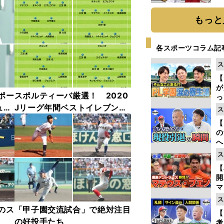
迷
もっと
各スポーツコラム記
ス
【
が
ポー
スポルティーバ厳選！ 2020
っ
た
ュー
Jリーグ年間ベストイレブン
ス
フォーメーション
【
の
へ
大
ス
エ
【
マ
島
ス
歳
のス
「甲子園交流試合」で絶対注目
【
の好投手たち
考