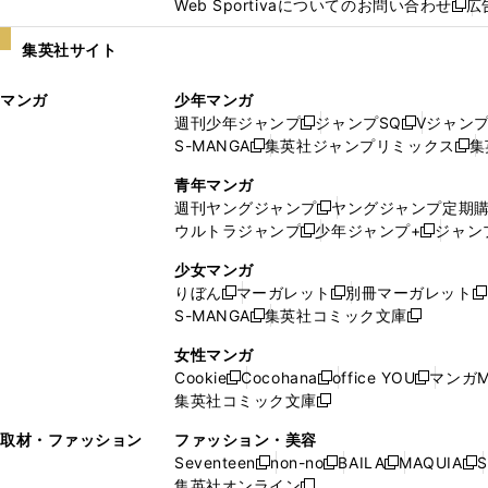
Web Sportivaについてのお問い合わせ
広
し
新
い
し
集英社サイト
ウ
い
ィ
ウ
マンガ
少年マンガ
ン
ィ
週刊少年ジャンプ
ジャンプSQ
Vジャン
ド
ン
新
新
S-MANGA
集英社ジャンプリミックス
集
ウ
ド
新
し
し
新
で
ウ
し
い
い
し
青年マンガ
開
で
い
ウ
ウ
い
週刊ヤングジャンプ
ヤングジャンプ定期
新
く
開
ウ
ィ
ィ
ウ
ウルトラジャンプ
少年ジャンプ+
ジャン
新
し
新
く
ィ
ン
ン
ィ
し
い
し
ン
ド
ド
ン
少女マンガ
い
ウ
い
ド
ウ
ウ
ド
りぼん
マーガレット
別冊マーガレット
新
新
新
ウ
ィ
ウ
ウ
で
で
ウ
S-MANGA
集英社コミック文庫
し
新
し
新
ィ
ン
ィ
で
開
開
で
い
し
い
し
ン
ド
ン
女性マンガ
開
く
く
開
ウ
い
ウ
い
ド
ウ
ド
Cookie
Cocohana
office YOU
マンガM
く
く
新
新
新
ィ
ウ
ィ
ウ
ウ
で
ウ
集英社コミック文庫
し
新
し
し
ン
ィ
ン
ィ
で
開
で
い
し
い
い
ド
ン
ド
ン
取材・ファッション
ファッション・美容
開
く
開
ウ
い
ウ
ウ
ウ
ド
ウ
ド
Seventeen
non-no
BAILA
MAQUIA
S
く
く
新
新
新
新
ィ
ウ
ィ
ィ
で
ウ
で
ウ
集英社オンライン