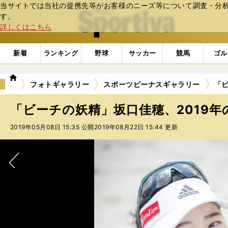
当サイトでは当社の提携先等がお客様のニーズ等について調査・分析し
web Sportiva (webスポルティーバ)
す。
詳しくはこちら
新着
ランキング
野球
サッカー
競馬
ゴル
we
フォトギャラリー
スポーツビーナスギャラリー
「ビ
b
ス
「ビーチの妖精」坂口佳穂、2019年
ポ
ル
2019年05月08日 15:35 公開
2019年08月22日 15:44 更新
テ
ィ
ー
バ
次へ