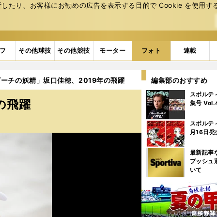
たり、お客様にお勧めの広告を表⽰する⽬的で Cookie を使⽤す
フ
その他球技
その他競技
モーター
フォト
連載
ーチの妖精」坂口佳穂、2019年の飛躍
編集部のおすすめ
スポルテ
の飛躍
集号 Vol
スポルテ
月16日発
最新記事
プッシュ
いて