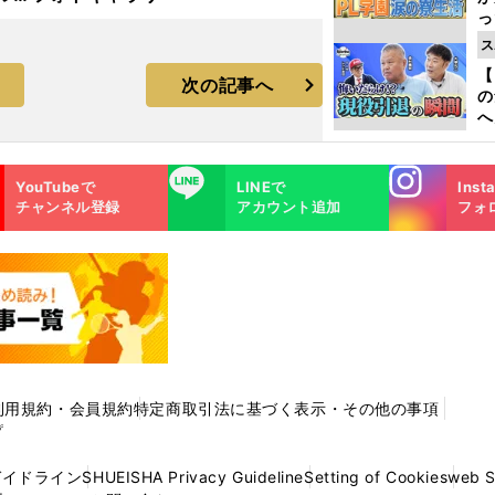
っ
ラ
た
ス
【
次の記事へ
の
へ
大
エ
Instagra
LINE
YouTubeで
LINEで
Inst
m
チャンネル登録
アカウント追加
フォ
利用規約・会員規約
特定商取引法に基づく表示・その他の事項
プ
ガイドライン
SHUEISHA Privacy Guideline
Setting of Cookies
web 