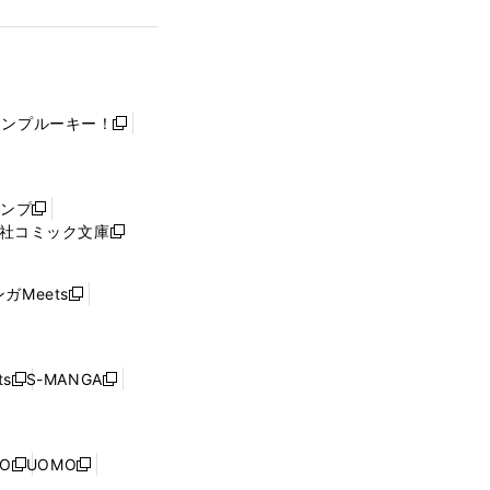
ャンプルーキー！
新
し
い
ウ
ャンプ
新
ィ
社コミック文庫
し
新
ン
い
し
ド
ウ
い
ウ
ガMeets
新
ィ
ウ
で
し
ン
ィ
開
い
ド
ン
く
ウ
ウ
ド
s
S-MANGA
新
新
ィ
で
ウ
し
し
ン
開
で
い
い
ド
く
開
ウ
ウ
ウ
NO
UOMO
く
新
新
ィ
ィ
で