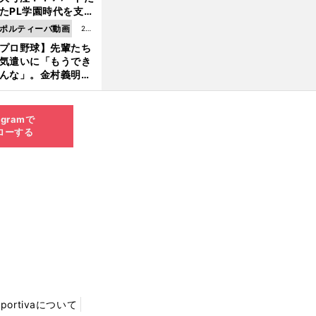
8.0
たPL学園時代を支え
6更
ものとは
ポルティーバ動画
202
新
プロ野球】先輩たち
6.0
気遣いに「もうでき
8.0
んな」。金村義明＆
6更
塚光二が明かす引退
新
ピソード！
agramで
ローする
Sportivaについて