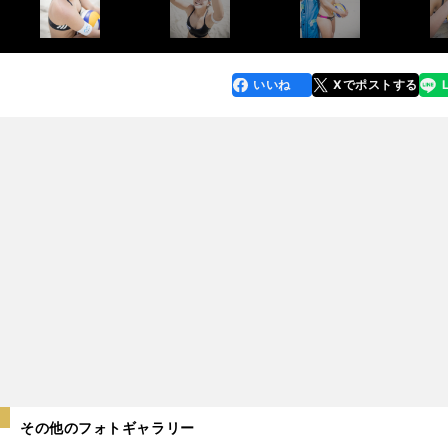
いいね
Xでポストする
line
faceboo
x
k
その他のフォトギャラリー