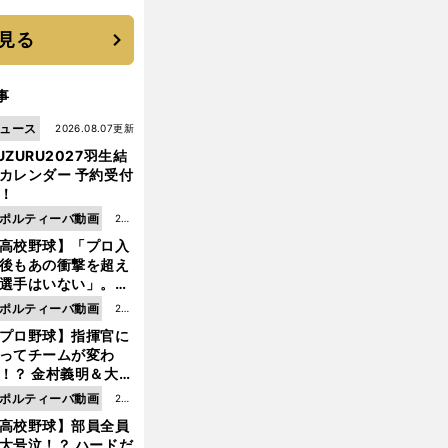
に３年目のNBA挑戦
続く
見る
事
ュース
2026.08.07更新
UZURU2027羽生結
カレンダー 予約受付
！
ポルティーバ動画
202
高校野球】「プロ入
6.0
後もあの衝撃を超え
8.0
選手はいない」。PL
6更
園トリオが衝撃を受
ポルティーバ動画
202
新
た選手
プロ野球】指揮官に
6.0
ってチームが変わ
8.0
！？ 金村義明＆大塚
6更
二が語る歴代監督エ
ポルティーバ動画
202
新
ソード
高校野球】部員全員
6.0
大号泣！？ ハードだ