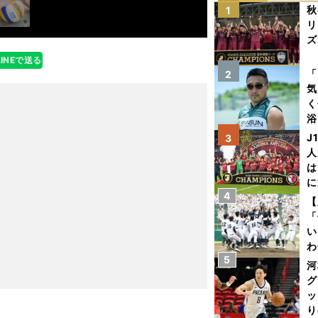
秋
1
リ
ズ
LINEで送る
を
「
2
気
く
浴
太
J
3
ァ
人
は
に
4
と
【
「
い
わ
5
だ
河
グ
ッ
り