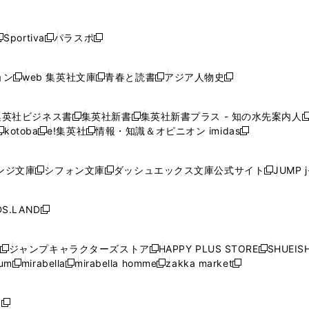
し
し
し
し
し
ン
ン
ン
ン
開
開
開
開
開
い
い
い
い
い
ド
ド
ド
ド
く
く
く
く
く
ウ
ウ
ウ
ウ
ウ
ウ
ウ
ウ
ウ
Sportiva
パラスポ
新
新
ィ
ィ
ィ
ィ
ィ
で
で
で
で
し
し
し
ン
ン
ン
ン
ン
開
開
開
開
い
い
い
ド
ド
ド
ド
ド
ョン
web 集英社文庫
青春と読書
アジア人物史
く
く
く
く
新
新
新
新
ウ
ウ
ウ
ウ
ウ
ウ
ウ
ウ
し
し
し
し
ィ
ィ
ィ
で
で
で
で
で
い
い
い
い
ン
ン
ン
集英社ビジネス書
集英社新書
集英社新書プラス - 知の水先案内人
開
開
開
開
開
新
新
新
ウ
ウ
ウ
ウ
ド
ド
ド
kotoba
e!集英社
情報・知識＆オピニオン imidas
く
く
く
く
く
新
し
新
し
新
ィ
ィ
ィ
ィ
ウ
ウ
ウ
し
し
い
し
い
し
ン
ン
ン
ン
で
で
で
い
い
ウ
い
ウ
い
ド
ド
ド
ド
ンジ文庫
シフォン文庫
ダッシュエックス文庫公式サイト
JUMP 
開
開
開
新
新
新
ウ
ウ
ィ
ウ
ィ
ウ
ウ
ウ
ウ
ウ
く
く
く
し
し
し
ィ
ィ
ン
ィ
ン
ィ
で
で
で
で
い
い
い
ン
ン
ド
ン
ド
ン
S.LAND
開
開
開
開
新
ウ
ウ
ウ
ド
ド
ウ
ド
ウ
ド
く
く
く
く
し
ィ
ィ
ィ
ウ
ウ
で
ウ
で
ウ
い
ン
ン
ン
ジャンプキャラクターズストア
HAPPY PLUS STORE
SHUEIS
で
で
開
で
開
で
新
新
新
ウ
ド
ド
ド
ium
mirabella
mirabella homme
zakka market
開
開
く
開
く
開
し
新
新
新
し
新
し
ィ
ウ
ウ
ウ
く
く
く
く
い
し
し
い
し
し
い
ン
で
で
で
ウ
い
い
ウ
い
い
ウ
ド
ボ
開
開
開
新