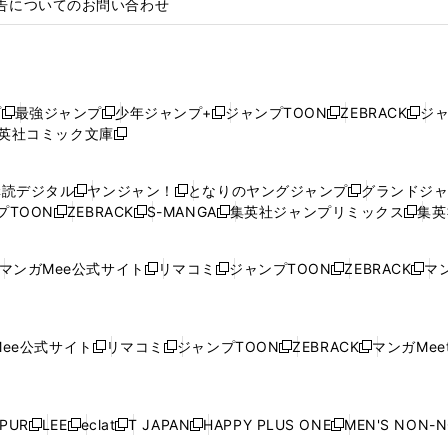
告についてのお問い合わせ
プ
最強ジャンプ
少年ジャンプ+
ジャンプTOON
ZEBRACK
ジ
新
新
新
新
新
英社コミック文庫
し
新
し
し
し
し
い
い
し
い
い
い
ウ
ウ
い
ウ
ウ
ウ
購読デジタル
ヤンジャン！
となりのヤングジャンプ
グランドジ
新
新
新
ィ
ィ
ウ
ィ
ィ
ィ
プTOON
ZEBRACK
S-MANGA
集英社ジャンプリミックス
集英
新
し
新
し
新
し
新
ン
ン
ィ
ン
ン
ン
し
い
し
い
し
い
し
ド
ド
ン
ド
ド
ド
い
ウ
い
ウ
い
ウ
い
ウ
ウ
ド
ウ
ウ
ウ
マンガMee公式サイト
リマコミ
ジャンプTOON
ZEBRACK
マン
新
新
新
新
ウ
ィ
ウ
ィ
ウ
ィ
ウ
で
で
ウ
で
で
で
し
し
し
し
し
ィ
ン
ィ
ン
ィ
ン
ィ
開
開
で
開
開
開
い
い
い
い
い
ン
ド
ン
ド
ン
ド
ン
く
く
開
く
く
く
ウ
ウ
ウ
ウ
ウ
ド
ウ
ド
ウ
ド
ウ
ド
ee公式サイト
リマコミ
ジャンプTOON
ZEBRACK
マンガMeet
く
新
新
新
新
ィ
ィ
ィ
ィ
ィ
ウ
で
ウ
で
ウ
で
ウ
し
し
し
し
ン
ン
ン
ン
ン
で
開
で
開
で
開
で
い
い
い
い
ド
ド
ド
ド
ド
開
く
開
く
開
く
開
ウ
ウ
ウ
ウ
ウ
ウ
ウ
ウ
ウ
PUR
LEE
eclat
T JAPAN
HAPPY PLUS ONE
MEN'S NON-
く
く
く
く
新
新
新
新
新
ィ
ィ
ィ
ィ
で
で
で
で
で