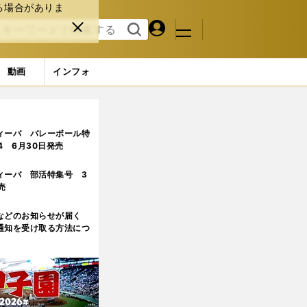
る場合がありま
マイペ
閉じ
検索
メニュ
ー
る
す
ジ
る
動画
インフォ
ィーバ バレーボール特
.4 6月30日発売
ィーバ 部活特集号 3
売
などのお知らせが届く
通知を受け取る方法につ