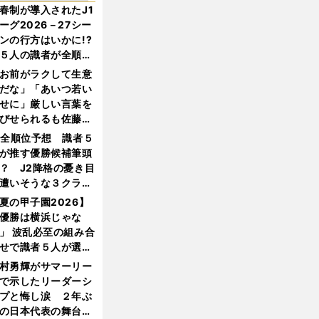
春制が導入されたJ1
ーグ2026－27シー
ンの行方はいかに!?
５人の識者が全順位
大胆予想
お前がラクして生意
だな」「あいつ若い
せに」厳しい言葉を
びせられるも佐藤慎
郎が貫いた誇りとフ
1全順位予想 識者５
ンへの思い
が推す優勝候補筆頭
？ J2降格の憂き目
遭いそうな３クラブ
は？
夏の甲子園2026】
優勝は横浜じゃな
」 波乱必至の組み合
せで識者５人が選ん
優勝校はここだ！
村勇輝がサマーリー
で示したリーダーシ
プと悔し涙 ２年ぶ
の日本代表の舞台を