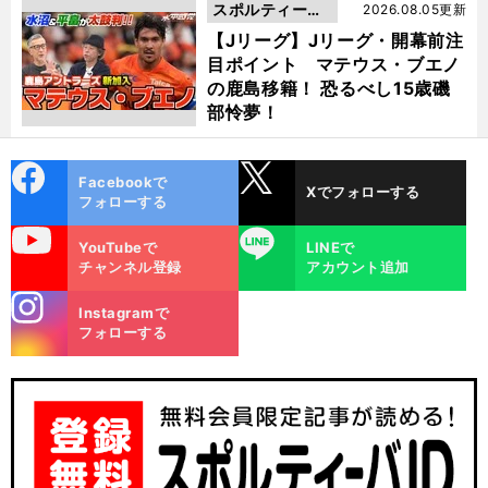
スポルティーバ
2026.08.05更新
動画
【Jリーグ】Jリーグ・開幕前注
目ポイント マテウス・ブエノ
の鹿島移籍！ 恐るべし15歳磯
部怜夢！
cebo
X
Facebookで
Xでフォローする
ok
フォローする
uTube
LINE
YouTubeで
LINEで
チャンネル登録
アカウント追加
stagra
Instagramで
m
フォローする