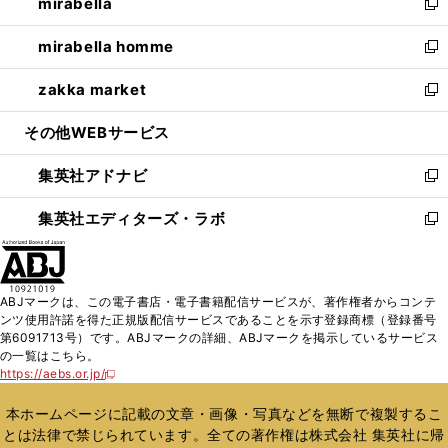
mirabella
く
で
ド
ィ
い
新
開
ウ
ン
ウ
し
mirabella homme
く
で
ド
ィ
い
新
開
ウ
ン
ウ
し
zakka market
く
で
ド
ィ
い
新
開
ウ
ン
ウ
し
その他WEBサービス
く
で
ド
ィ
い
開
ウ
ン
ウ
集英社アドナビ
く
で
ド
ィ
新
開
ウ
ン
し
集英社エディターズ・ラボ
く
で
ド
い
新
開
ウ
ウ
し
く
で
ィ
い
開
ン
ウ
ABJマークは、この電子書店・電子書籍配信サービスが、著作権者からコンテ
く
ド
ィ
ンツ使用許諾を得た正規版配信サービスであることを示す登録商標（登録番号
ウ
ン
第6091713号）です。ABJマークの詳細、ABJマークを掲示しているサービス
で
ド
の一覧はこちら。
開
ウ
https://aebs.or.jp/
新
く
で
し
い
開
本ホームページに記載の文章・画像・写真などを無断で複製するこ
ウ
く
とは法律で禁じられています。全ての著作権は株式会社 集英社に帰
ィ