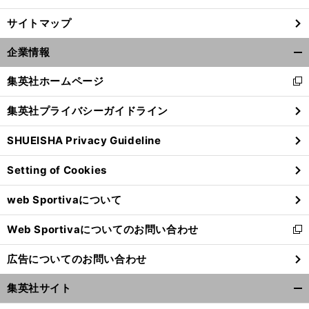
サイトマップ
企業情報
開
く/
集英社ホームページ
新
閉
し
じ
集英社プライバシーガイドライン
い
る
ウ
SHUEISHA Privacy Guideline
ィ
ン
Setting of Cookies
ド
ウ
web Sportivaについて
で
開
Web Sportivaについてのお問い合わせ
く
新
し
広告についてのお問い合わせ
い
ウ
集英社サイト
ィ
開
ン