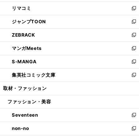
ウ
ン
ウ
し
リマコミ
で
ド
ィ
い
新
開
ウ
ン
ウ
し
ジャンプTOON
く
で
ド
ィ
い
新
開
ウ
ン
ウ
し
ZEBRACK
く
で
ド
ィ
い
新
開
ウ
ン
ウ
し
マンガMeets
く
で
ド
ィ
い
新
開
ウ
ン
ウ
し
S-MANGA
く
で
ド
ィ
い
新
開
ウ
ン
ウ
し
集英社コミック文庫
く
で
ド
ィ
い
新
開
ウ
ン
ウ
し
取材・ファッション
く
で
ド
ィ
い
開
ウ
ン
ウ
ファッション・美容
く
で
ド
ィ
開
ウ
ン
Seventeen
く
で
ド
新
開
ウ
し
non-no
く
で
い
新
開
ウ
し