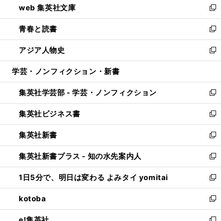
web 集英社文庫
ド
ィ
い
新
ウ
ン
ウ
し
青春と読書
で
ド
ィ
い
新
開
ウ
ン
ウ
し
アジア人物史
く
で
ド
ィ
い
新
開
ウ
ン
ウ
し
学芸・ノンフィクション・新書
く
で
ド
ィ
い
開
ウ
ン
ウ
集英社学芸部 - 学芸・ノンフィクション
く
で
ド
ィ
新
開
ウ
ン
し
集英社ビジネス書
く
で
ド
い
新
開
ウ
ウ
し
集英社新書
く
で
ィ
い
新
開
ン
ウ
し
集英社新書プラス - 知の水先案内人
く
ド
ィ
い
新
ウ
ン
ウ
し
1日5分で、明日は変わる よみタイ yomitai
で
ド
ィ
い
新
開
ウ
ン
ウ
し
kotoba
く
で
ド
ィ
い
新
開
ウ
ン
ウ
し
e!集英社
く
で
ド
ィ