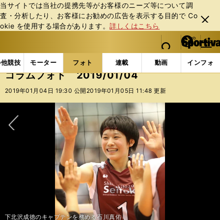
当サイトでは当社の提携先等がお客様のニーズ等について調
査・分析したり、お客様にお勧めの広告を表⽰する⽬的で Co
閉じ
okie を使⽤する場合があります。
詳しくはこちら
る
マイペ
web Sportiva (webスポルティーバ)
検索
メニュ
we
ー
フォトギャラリー
コラムフォト
コラムフォト 2019
b
ジ
の他競技
モーター
フォト
連載
動画
インフォ
ス
コラムフォト 2019/01/04
ポ
ル
2019年01月04日 19:30 公開
2019年01月05日 11:48 更新
テ
ィ
ー
バ
次へ
下北沢成徳のキャプテンを務める石川真佑