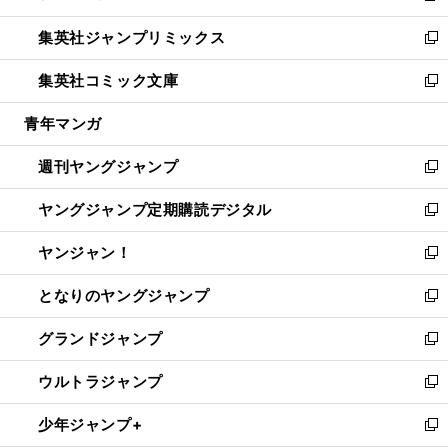
開
ウ
ン
ウ
し
集英社ジャンプリミックス
く
で
ド
ィ
い
新
開
ウ
ン
ウ
し
集英社コミック文庫
く
で
ド
ィ
い
新
開
ウ
ン
ウ
し
青年マンガ
く
で
ド
ィ
い
開
ウ
ン
ウ
週刊ヤングジャンプ
く
で
ド
ィ
新
開
ウ
ン
し
ヤングジャンプ定期購読デジタル
く
で
ド
い
新
開
ウ
ウ
し
ヤンジャン！
く
で
ィ
い
新
開
ン
ウ
し
となりのヤングジャンプ
く
ド
ィ
い
新
ウ
ン
ウ
し
グランドジャンプ
で
ド
ィ
い
新
開
ウ
ン
ウ
し
ウルトラジャンプ
く
で
ド
ィ
い
新
開
ウ
ン
ウ
し
少年ジャンプ+
く
で
ド
ィ
い
新
開
ウ
ン