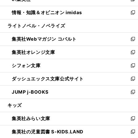
い
新
開
ウ
ン
ウ
し
情報・知識＆オピニオン imidas
く
で
ド
ィ
い
新
開
ウ
ン
ウ
し
ライトノベル・ノベライズ
く
で
ド
ィ
い
開
ウ
ン
ウ
集英社Webマガジン コバルト
く
で
ド
ィ
新
開
ウ
ン
し
集英社オレンジ文庫
く
で
ド
い
新
開
ウ
ウ
し
シフォン文庫
く
で
ィ
い
新
開
ン
ウ
し
ダッシュエックス文庫公式サイト
く
ド
ィ
い
新
ウ
ン
ウ
し
JUMP j-BOOKS
で
ド
ィ
い
新
開
ウ
ン
ウ
し
キッズ
く
で
ド
ィ
い
開
ウ
ン
ウ
集英社みらい文庫
く
で
ド
ィ
新
開
ウ
ン
し
集英社の児童図書 S-KIDS.LAND
く
で
ド
い
新