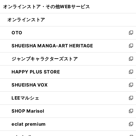
開
ウ
ウ
し
オンラインストア・
その他WEBサービス
く
で
ィ
い
開
ン
ウ
オンラインストア
く
ド
ィ
ウ
ン
OTO
で
ド
新
開
ウ
し
SHUEISHA MANGA-ART HERITAGE
く
で
い
新
開
ウ
し
ジャンプキャラクターズストア
く
ィ
い
新
ン
ウ
し
HAPPY PLUS STORE
ド
ィ
い
新
ウ
ン
ウ
し
SHUEISHA VOX
で
ド
ィ
い
新
開
ウ
ン
ウ
し
LEEマルシェ
く
で
ド
ィ
い
新
開
ウ
ン
ウ
し
SHOP Marisol
く
で
ド
ィ
い
新
開
ウ
ン
ウ
し
eclat premium
く
で
ド
ィ
い
新
開
ウ
ン
ウ
し