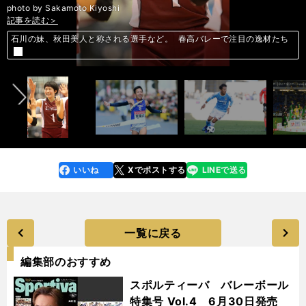
photo by Sakamoto Kiyoshi
記事を読む＞
記事を読む＞
記事を読む＞
記事を読む＞
記事を読む＞
記事を読む＞
記事を読む＞
石川の妹、秋田美人と称される選手など。 春高バレーで注目の逸材たち
自主性の尊重と組織改革で箱根駅伝Ｖ。 東海大の黄金時代が幕を開けた
女子サッカー３冠達成。 ベレーザが追求する理想のスタイルは超難解だ
明け４歳世代がやっぱ強いのか。 東西の金杯でおいしく乾杯できる４頭
丸佳浩が抜けた穴をどう埋めるか。 広島が「危機」を4連覇に変える術
Ｊ内定２人に加え、青森山田の強さを 象徴するレフティー・カルテット
前へ
2019年シーズンは「恩返しの１年」 と語る、ジュビロ名波監督の覚悟
いいね
Xでポストする
LINEで送る
line
faceboo
x
k
一覧に戻る
編集部のおすすめ
スポルティーバ バレーボール
特集号 Vol.4 6月30日発売