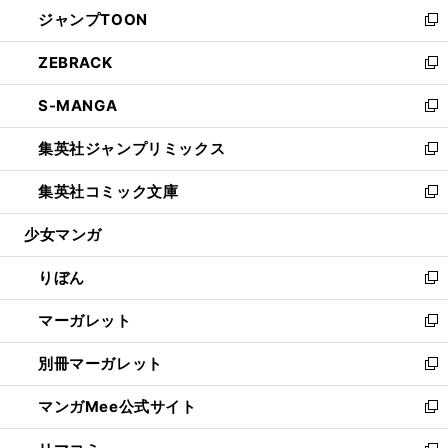
ウ
し
ジャンプTOON
く
で
ド
ィ
い
新
開
ウ
ン
ウ
し
ZEBRACK
く
で
ド
ィ
い
新
開
ウ
ン
ウ
し
S-MANGA
く
で
ド
ィ
い
新
開
ウ
ン
ウ
し
集英社ジャンプリミックス
く
で
ド
ィ
い
新
開
ウ
ン
ウ
し
集英社コミック文庫
く
で
ド
ィ
い
新
開
ウ
ン
ウ
し
少女マンガ
く
で
ド
ィ
い
開
ウ
ン
ウ
りぼん
く
で
ド
ィ
新
開
ウ
ン
し
マーガレット
く
で
ド
い
新
開
ウ
ウ
し
別冊マーガレット
く
で
ィ
い
新
開
ン
ウ
し
マンガMee公式サイト
く
ド
ィ
い
新
ウ
ン
ウ
し