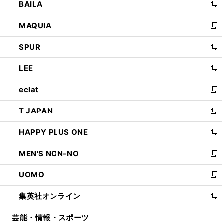
BAILA
く
ィ
い
新
ン
ウ
し
MAQUIA
ド
ィ
い
新
ウ
ン
ウ
し
SPUR
で
ド
ィ
い
新
開
ウ
ン
ウ
し
LEE
く
で
ド
ィ
い
新
開
ウ
ン
ウ
し
eclat
く
で
ド
ィ
い
新
開
ウ
ン
ウ
し
T JAPAN
く
で
ド
ィ
い
新
開
ウ
ン
ウ
し
HAPPY PLUS ONE
く
で
ド
ィ
い
新
開
ウ
ン
ウ
し
MEN'S NON-NO
く
で
ド
ィ
い
新
開
ウ
ン
ウ
し
UOMO
く
で
ド
ィ
い
新
開
ウ
ン
ウ
し
集英社オンライン
く
で
ド
ィ
い
新
開
ウ
ン
ウ
し
芸能・情報・スポーツ
く
で
ド
ィ
い