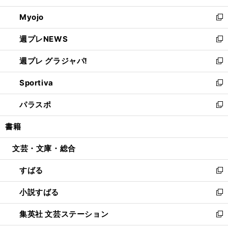
開
ウ
ン
ウ
Myojo
く
で
ド
ィ
新
開
ウ
ン
し
週プレNEWS
く
で
ド
い
新
開
ウ
ウ
し
週プレ グラジャパ!
く
で
ィ
い
新
開
ン
ウ
し
Sportiva
く
ド
ィ
い
新
ウ
ン
ウ
し
パラスポ
で
ド
ィ
い
新
開
ウ
ン
ウ
し
書籍
く
で
ド
ィ
い
開
ウ
ン
ウ
文芸・文庫・総合
く
で
ド
ィ
開
ウ
ン
すばる
く
で
ド
新
開
ウ
し
小説すばる
く
で
い
新
開
ウ
し
集英社 文芸ステーション
く
ィ
い
新
ン
ウ
し