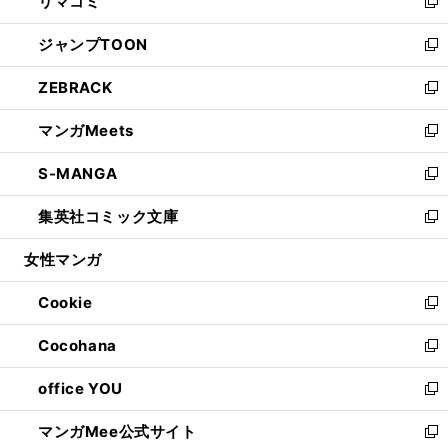
リマコミ
で
ド
ィ
い
新
開
ウ
ン
ウ
し
ジャンプTOON
く
で
ド
ィ
い
新
開
ウ
ン
ウ
し
ZEBRACK
く
で
ド
ィ
い
新
開
ウ
ン
ウ
し
マンガMeets
く
で
ド
ィ
い
新
開
ウ
ン
ウ
し
S-MANGA
く
で
ド
ィ
い
新
開
ウ
ン
ウ
し
集英社コミック文庫
く
で
ド
ィ
い
新
開
ウ
ン
ウ
し
女性マンガ
く
で
ド
ィ
い
開
ウ
ン
ウ
Cookie
く
で
ド
ィ
新
開
ウ
ン
し
Cocohana
く
で
ド
い
新
開
ウ
ウ
し
office YOU
く
で
ィ
い
新
開
ン
ウ
し
マンガMee公式サイト
く
ド
ィ
い
新