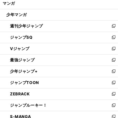
く/
マンガ
ド
閉
ウ
じ
少年マンガ
で
る
開
週刊少年ジャンプ
く
新
し
ジャンプSQ
い
新
ウ
し
Vジャンプ
ィ
い
新
ン
ウ
し
最強ジャンプ
ド
ィ
い
新
ウ
ン
ウ
し
少年ジャンプ+
で
ド
ィ
い
新
開
ウ
ン
ウ
し
ジャンプTOON
く
で
ド
ィ
い
新
開
ウ
ン
ウ
し
ZEBRACK
く
で
ド
ィ
い
新
開
ウ
ン
ウ
し
ジャンプルーキー！
く
で
ド
ィ
い
新
開
ウ
ン
ウ
し
S-MANGA
く
で
ド
ィ
い
新