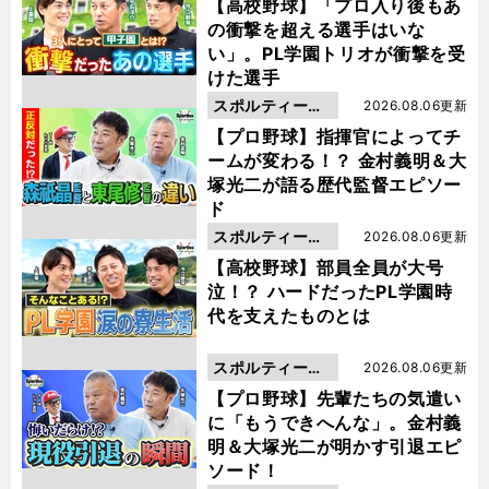
動画
【高校野球】「プロ入り後もあ
の衝撃を超える選手はいな
い」。PL学園トリオが衝撃を受
けた選手
スポルティーバ
2026.08.06更新
動画
【プロ野球】指揮官によってチ
ームが変わる！？ 金村義明＆大
塚光二が語る歴代監督エピソー
ド
スポルティーバ
2026.08.06更新
動画
【高校野球】部員全員が大号
泣！？ ハードだったPL学園時
代を支えたものとは
スポルティーバ
2026.08.06更新
動画
【プロ野球】先輩たちの気遣い
に「もうできへんな」。金村義
明＆大塚光二が明かす引退エピ
ソード！