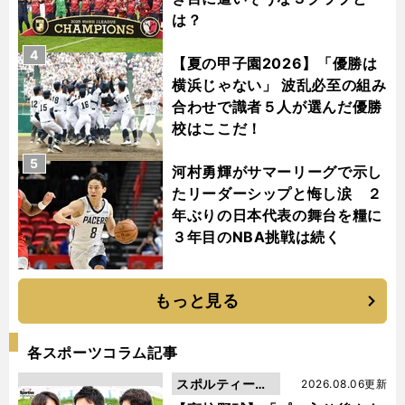
は？
4
【夏の甲子園2026】「優勝は
横浜じゃない」 波乱必至の組み
合わせで識者５人が選んだ優勝
校はここだ！
5
河村勇輝がサマーリーグで示し
たリーダーシップと悔し涙 ２
年ぶりの日本代表の舞台を糧に
３年目のNBA挑戦は続く
もっと見る
各スポーツコラム記事
スポルティーバ
2026.08.06更新