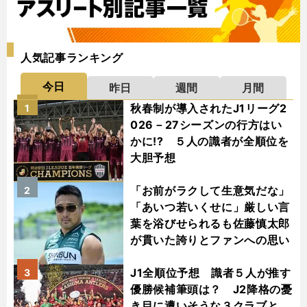
人気記事ランキング
今日
昨日
週間
月間
秋春制が導入されたJ1リーグ2
1
026－27シーズンの行方はい
かに!? ５人の識者が全順位を
大胆予想
「お前がラクして生意気だな」
2
「あいつ若いくせに」厳しい言
葉を浴びせられるも佐藤慎太郎
が貫いた誇りとファンへの思い
J1全順位予想 識者５人が推す
3
優勝候補筆頭は？ J2降格の憂
き目に遭いそうな３クラブと