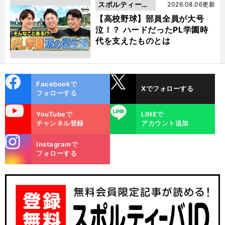
スポルティーバ
2026.08.06更新
動画
【高校野球】部員全員が大号
泣！？ ハードだったPL学園時
代を支えたものとは
cebo
X
Facebookで
Xでフォローする
ok
フォローする
uTube
LINE
YouTubeで
LINEで
チャンネル登録
アカウント追加
stagra
Instagramで
m
フォローする