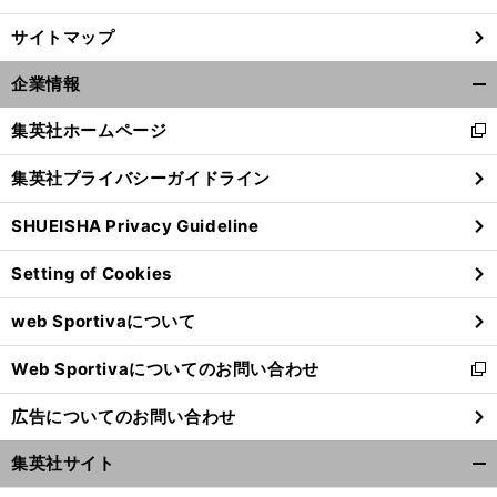
サイトマップ
企業情報
開
く/
集英社ホームページ
新
閉
し
じ
集英社プライバシーガイドライン
い
る
ウ
SHUEISHA Privacy Guideline
ィ
ン
Setting of Cookies
ド
ウ
web Sportivaについて
で
開
Web Sportivaについてのお問い合わせ
く
新
し
広告についてのお問い合わせ
い
ウ
集英社サイト
ィ
開
ン