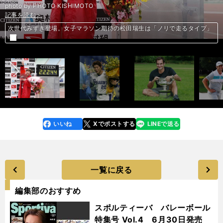
photo by PHOTO KISHIMOTO
記事を読む＞
記事を読む＞
記事を読む＞
記事を読む＞
記事を読む＞
記事を読む＞
記事を読む＞
次世代みずき登場。女子マラソン期待の松田瑞生は「ノリで走るタイプ」
36歳でも強くなるフェデラー。ケガ続出のライバル勢に止められるのか
タイガー・ウッズ復帰フィーバーの中、松山英樹は今季初Ｖへ予行演習？
前へ
川崎憲次郎が明かす、ドラゴンズFA移籍後の「つらすぎる４年間」
松山英樹が「怖い」と言った暴れん坊、ジョン・ラームが世界２位に
ハリルも注視か？ 森岡亮太がベルギーリーグでプレーオフ進出に迫る
ヘタフェ柴崎岳のスタメンに黄信号。チームの前線２枠にライバル出現
いいね
Xでポストする
LINEで送る
line
faceboo
x
k
一覧に戻る
編集部のおすすめ
スポルティーバ バレーボール
特集号 Vol.4 6月30日発売