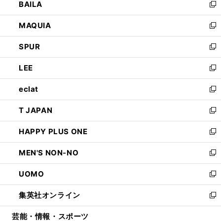
BAILA
く
ィ
い
新
ン
ウ
し
MAQUIA
ド
ィ
い
新
ウ
ン
ウ
し
SPUR
で
ド
ィ
い
新
開
ウ
ン
ウ
し
LEE
く
で
ド
ィ
い
新
開
ウ
ン
ウ
し
eclat
く
で
ド
ィ
い
新
開
ウ
ン
ウ
し
T JAPAN
く
で
ド
ィ
い
新
開
ウ
ン
ウ
し
HAPPY PLUS ONE
く
で
ド
ィ
い
新
開
ウ
ン
ウ
し
MEN'S NON-NO
く
で
ド
ィ
い
新
開
ウ
ン
ウ
し
UOMO
く
で
ド
ィ
い
新
開
ウ
ン
ウ
し
集英社オンライン
く
で
ド
ィ
い
新
開
ウ
ン
ウ
し
芸能・情報・スポーツ
く
で
ド
ィ
い