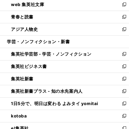
web 集英社文庫
ド
ィ
い
新
ウ
ン
ウ
し
青春と読書
で
ド
ィ
い
新
開
ウ
ン
ウ
し
アジア人物史
く
で
ド
ィ
い
新
開
ウ
ン
ウ
し
学芸・ノンフィクション・新書
く
で
ド
ィ
い
開
ウ
ン
ウ
集英社学芸部 - 学芸・ノンフィクション
く
で
ド
ィ
新
開
ウ
ン
し
集英社ビジネス書
く
で
ド
い
新
開
ウ
ウ
し
集英社新書
く
で
ィ
い
新
開
ン
ウ
し
集英社新書プラス - 知の水先案内人
く
ド
ィ
い
新
ウ
ン
ウ
し
1日5分で、明日は変わる よみタイ yomitai
で
ド
ィ
い
新
開
ウ
ン
ウ
し
kotoba
く
で
ド
ィ
い
新
開
ウ
ン
ウ
し
e!集英社
く
で
ド
ィ