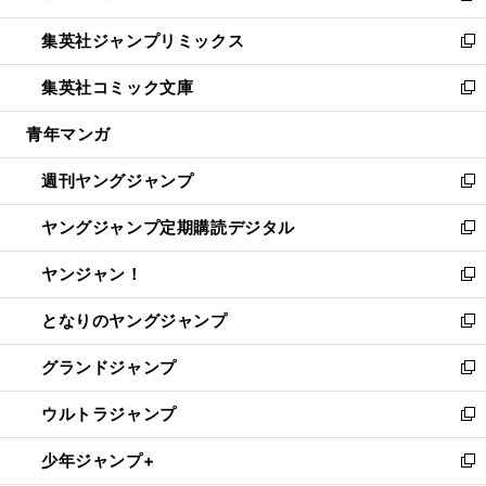
開
ウ
ン
ウ
し
集英社ジャンプリミックス
く
で
ド
ィ
い
新
開
ウ
ン
ウ
し
集英社コミック文庫
く
で
ド
ィ
い
新
開
ウ
ン
ウ
し
青年マンガ
く
で
ド
ィ
い
開
ウ
ン
ウ
週刊ヤングジャンプ
く
で
ド
ィ
新
開
ウ
ン
し
ヤングジャンプ定期購読デジタル
く
で
ド
い
新
開
ウ
ウ
し
ヤンジャン！
く
で
ィ
い
新
開
ン
ウ
し
となりのヤングジャンプ
く
ド
ィ
い
新
ウ
ン
ウ
し
グランドジャンプ
で
ド
ィ
い
新
開
ウ
ン
ウ
し
ウルトラジャンプ
く
で
ド
ィ
い
新
開
ウ
ン
ウ
し
少年ジャンプ+
く
で
ド
ィ
い
新
開
ウ
ン