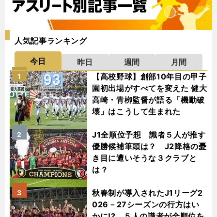
人気記事ランキング
今日
昨日
週間
月間
【高校野球】創部10年目の甲子
1
園初出場がすべてを変えた 健大
高崎・青栁監督が語る「機動破
壊」はこうして生まれた
J1全順位予想 識者５人が推す
2
優勝候補筆頭は？ J2降格の憂
き目に遭いそうな３クラブと
は？
秋春制が導入されたJ1リーグ2
3
026－27シーズンの行方はい
かに!? ５人の識者が全順位を