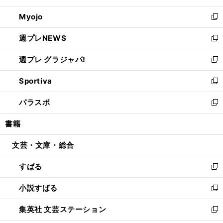
開
ウ
ン
ウ
Myojo
く
で
ド
ィ
新
開
ウ
ン
し
週プレNEWS
く
で
ド
い
新
開
ウ
ウ
し
週プレ グラジャパ!
く
で
ィ
い
新
開
ン
ウ
し
Sportiva
く
ド
ィ
い
新
ウ
ン
ウ
し
パラスポ
で
ド
ィ
い
新
開
ウ
ン
ウ
し
書籍
く
で
ド
ィ
い
開
ウ
ン
ウ
文芸・文庫・総合
く
で
ド
ィ
開
ウ
ン
すばる
く
で
ド
新
開
ウ
し
小説すばる
く
で
い
新
開
ウ
し
集英社 文芸ステーション
く
ィ
い
新
ン
ウ
し