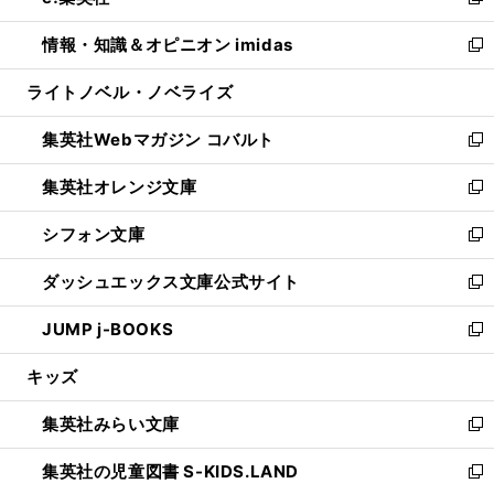
い
新
開
ウ
ン
ウ
し
情報・知識＆オピニオン imidas
く
で
ド
ィ
い
新
開
ウ
ン
ウ
し
ライトノベル・ノベライズ
く
で
ド
ィ
い
開
ウ
ン
ウ
集英社Webマガジン コバルト
く
で
ド
ィ
新
開
ウ
ン
し
集英社オレンジ文庫
く
で
ド
い
新
開
ウ
ウ
し
シフォン文庫
く
で
ィ
い
新
開
ン
ウ
し
ダッシュエックス文庫公式サイト
く
ド
ィ
い
新
ウ
ン
ウ
し
JUMP j-BOOKS
で
ド
ィ
い
新
開
ウ
ン
ウ
し
キッズ
く
で
ド
ィ
い
開
ウ
ン
ウ
集英社みらい文庫
く
で
ド
ィ
新
開
ウ
ン
し
集英社の児童図書 S-KIDS.LAND
く
で
ド
い
新