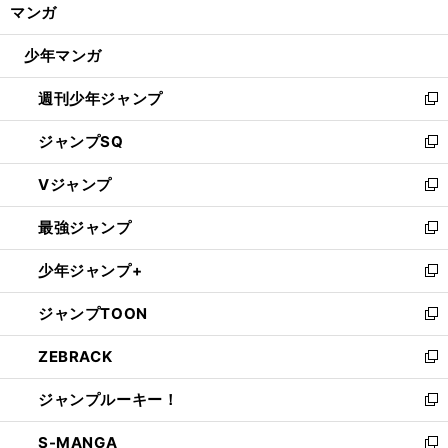
く/
マンガ
ド
閉
ウ
じ
少年マンガ
で
る
開
週刊少年ジャンプ
く
新
し
ジャンプSQ
い
新
ウ
し
Vジャンプ
ィ
い
新
ン
ウ
し
最強ジャンプ
ド
ィ
い
新
ウ
ン
ウ
し
少年ジャンプ+
で
ド
ィ
い
新
開
ウ
ン
ウ
し
ジャンプTOON
く
で
ド
ィ
い
新
開
ウ
ン
ウ
し
ZEBRACK
く
で
ド
ィ
い
新
開
ウ
ン
ウ
し
ジャンプルーキー！
く
で
ド
ィ
い
新
開
ウ
ン
ウ
し
S-MANGA
く
で
ド
ィ
い
新