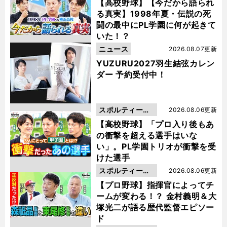
動画
【高校野球】【今だから語られ
る真実】1998年夏・伝説の死
闘の最中にPL学園に何が起きて
いた！？
ニュース
2026.08.07更新
YUZURU2027羽生結弦カレン
ダー 予約受付中！
スポルティーバ
2026.08.06更新
動画
【高校野球】「プロ入り後もあ
の衝撃を超える選手はいな
い」。PL学園トリオが衝撃を受
けた選手
スポルティーバ
2026.08.06更新
動画
【プロ野球】指揮官によってチ
ームが変わる！？ 金村義明＆大
塚光二が語る歴代監督エピソー
ド