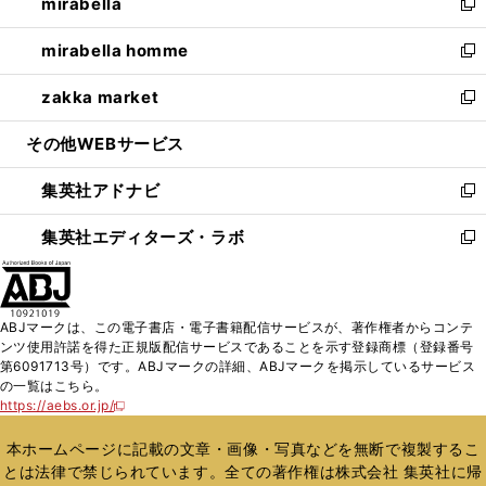
mirabella
く
で
ド
ィ
い
新
開
ウ
ン
ウ
し
mirabella homme
く
で
ド
ィ
い
新
開
ウ
ン
ウ
し
zakka market
く
で
ド
ィ
い
新
開
ウ
ン
ウ
し
その他WEBサービス
く
で
ド
ィ
い
開
ウ
ン
ウ
集英社アドナビ
く
で
ド
ィ
新
開
ウ
ン
し
集英社エディターズ・ラボ
く
で
ド
い
新
開
ウ
ウ
し
く
で
ィ
い
開
ン
ウ
ABJマークは、この電子書店・電子書籍配信サービスが、著作権者からコンテ
く
ド
ィ
ンツ使用許諾を得た正規版配信サービスであることを示す登録商標（登録番号
ウ
ン
第6091713号）です。ABJマークの詳細、ABJマークを掲示しているサービス
で
ド
の一覧はこちら。
開
ウ
https://aebs.or.jp/
新
く
で
し
い
開
本ホームページに記載の文章・画像・写真などを無断で複製するこ
ウ
く
とは法律で禁じられています。全ての著作権は株式会社 集英社に帰
ィ