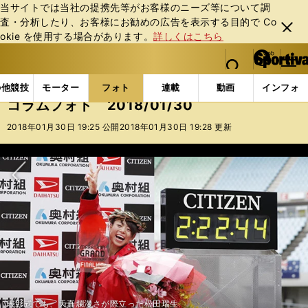
当サイトでは当社の提携先等がお客様のニーズ等について調
査・分析したり、お客様にお勧めの広告を表⽰する⽬的で Co
閉じ
okie を使⽤する場合があります。
詳しくはこちら
る
マイペ
web Sportiva (webスポルティーバ)
検索
メニュ
we
ー
フォトギャラリー
コラムフォト
コラムフォト 2018
b
ジ
の他競技
モーター
フォト
連載
動画
インフォ
ス
コラムフォト 2018/01/30
ポ
ル
2018年01月30日 19:25 公開
2018年01月30日 19:28 更新
テ
ィ
ー
バ
次へ
表彰式でも、天真爛漫さが際立った松田瑞生