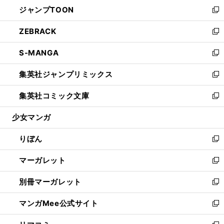
ウ
し
ジャンプTOON
く
で
ド
ィ
い
新
開
ウ
ン
ウ
し
ZEBRACK
く
で
ド
ィ
い
新
開
ウ
ン
ウ
し
S-MANGA
く
で
ド
ィ
い
新
開
ウ
ン
ウ
し
集英社ジャンプリミックス
く
で
ド
ィ
い
新
開
ウ
ン
ウ
し
集英社コミック文庫
く
で
ド
ィ
い
新
開
ウ
ン
ウ
し
少女マンガ
く
で
ド
ィ
い
開
ウ
ン
ウ
りぼん
く
で
ド
ィ
新
開
ウ
ン
し
マーガレット
く
で
ド
い
新
開
ウ
ウ
し
別冊マーガレット
く
で
ィ
い
新
開
ン
ウ
し
マンガMee公式サイト
く
ド
ィ
い
新
ウ
ン
ウ
し