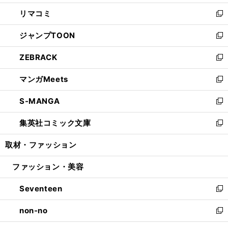
ウ
ン
ウ
し
リマコミ
で
ド
ィ
い
新
開
ウ
ン
ウ
し
ジャンプTOON
く
で
ド
ィ
い
新
開
ウ
ン
ウ
し
ZEBRACK
く
で
ド
ィ
い
新
開
ウ
ン
ウ
し
マンガMeets
く
で
ド
ィ
い
新
開
ウ
ン
ウ
し
S-MANGA
く
で
ド
ィ
い
新
開
ウ
ン
ウ
し
集英社コミック文庫
く
で
ド
ィ
い
新
開
ウ
ン
ウ
し
取材・ファッション
く
で
ド
ィ
い
開
ウ
ン
ウ
ファッション・美容
く
で
ド
ィ
開
ウ
ン
Seventeen
く
で
ド
新
開
ウ
し
non-no
く
で
い
新
開
ウ
し