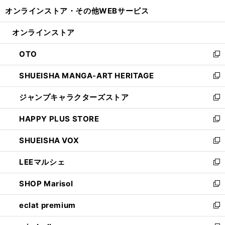
開
ウ
ウ
し
オンラインストア・
その他WEBサービス
く
で
ィ
い
開
ン
ウ
オンラインストア
く
ド
ィ
ウ
ン
OTO
で
ド
新
開
ウ
し
SHUEISHA MANGA-ART HERITAGE
く
で
い
新
開
ウ
し
ジャンプキャラクターズストア
く
ィ
い
新
ン
ウ
し
HAPPY PLUS STORE
ド
ィ
い
新
ウ
ン
ウ
し
SHUEISHA VOX
で
ド
ィ
い
新
開
ウ
ン
ウ
し
LEEマルシェ
く
で
ド
ィ
い
新
開
ウ
ン
ウ
し
SHOP Marisol
く
で
ド
ィ
い
新
開
ウ
ン
ウ
し
eclat premium
く
で
ド
ィ
い
新
開
ウ
ン
ウ
し