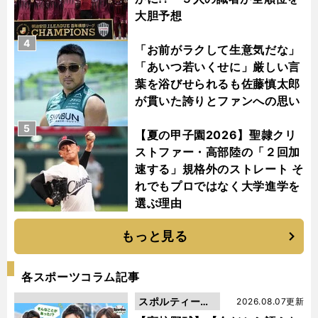
大胆予想
4
「お前がラクして生意気だな」
「あいつ若いくせに」厳しい言
葉を浴びせられるも佐藤慎太郎
が貫いた誇りとファンへの思い
5
【夏の甲子園2026】聖隷クリ
ストファー・高部陸の「２回加
速する」規格外のストレート そ
れでもプロではなく大学進学を
選ぶ理由
もっと見る
各スポーツコラム記事
スポルティーバ
2026.08.07更新