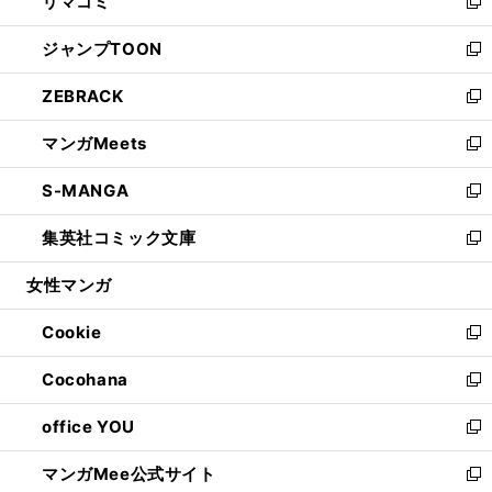
リマコミ
で
ド
ィ
い
新
開
ウ
ン
ウ
し
ジャンプTOON
く
で
ド
ィ
い
新
開
ウ
ン
ウ
し
ZEBRACK
く
で
ド
ィ
い
新
開
ウ
ン
ウ
し
マンガMeets
く
で
ド
ィ
い
新
開
ウ
ン
ウ
し
S-MANGA
く
で
ド
ィ
い
新
開
ウ
ン
ウ
し
集英社コミック文庫
く
で
ド
ィ
い
新
開
ウ
ン
ウ
し
女性マンガ
く
で
ド
ィ
い
開
ウ
ン
ウ
Cookie
く
で
ド
ィ
新
開
ウ
ン
し
Cocohana
く
で
ド
い
新
開
ウ
ウ
し
office YOU
く
で
ィ
い
新
開
ン
ウ
し
マンガMee公式サイト
く
ド
ィ
い
新