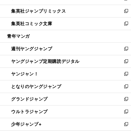
開
ウ
ン
ウ
し
集英社ジャンプリミックス
く
で
ド
ィ
い
新
開
ウ
ン
ウ
し
集英社コミック文庫
く
で
ド
ィ
い
新
開
ウ
ン
ウ
し
青年マンガ
く
で
ド
ィ
い
開
ウ
ン
ウ
週刊ヤングジャンプ
く
で
ド
ィ
新
開
ウ
ン
し
ヤングジャンプ定期購読デジタル
く
で
ド
い
新
開
ウ
ウ
し
ヤンジャン！
く
で
ィ
い
新
開
ン
ウ
し
となりのヤングジャンプ
く
ド
ィ
い
新
ウ
ン
ウ
し
グランドジャンプ
で
ド
ィ
い
新
開
ウ
ン
ウ
し
ウルトラジャンプ
く
で
ド
ィ
い
新
開
ウ
ン
ウ
し
少年ジャンプ+
く
で
ド
ィ
い
新
開
ウ
ン