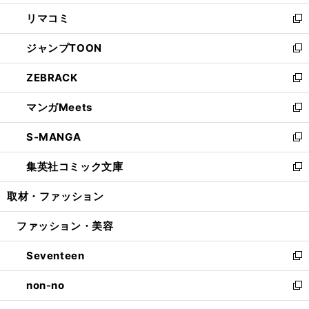
ウ
ン
ウ
し
リマコミ
で
ド
ィ
い
新
開
ウ
ン
ウ
し
ジャンプTOON
く
で
ド
ィ
い
新
開
ウ
ン
ウ
し
ZEBRACK
く
で
ド
ィ
い
新
開
ウ
ン
ウ
し
マンガMeets
く
で
ド
ィ
い
新
開
ウ
ン
ウ
し
S-MANGA
く
で
ド
ィ
い
新
開
ウ
ン
ウ
し
集英社コミック文庫
く
で
ド
ィ
い
新
開
ウ
ン
ウ
し
取材・ファッション
く
で
ド
ィ
い
開
ウ
ン
ウ
ファッション・美容
く
で
ド
ィ
開
ウ
ン
Seventeen
く
で
ド
新
開
ウ
し
non-no
く
で
い
新
開
ウ
し