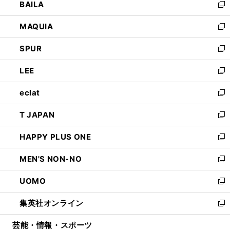
BAILA
く
ィ
い
新
ン
ウ
し
MAQUIA
ド
ィ
い
新
ウ
ン
ウ
し
SPUR
で
ド
ィ
い
新
開
ウ
ン
ウ
し
LEE
く
で
ド
ィ
い
新
開
ウ
ン
ウ
し
eclat
く
で
ド
ィ
い
新
開
ウ
ン
ウ
し
T JAPAN
く
で
ド
ィ
い
新
開
ウ
ン
ウ
し
HAPPY PLUS ONE
く
で
ド
ィ
い
新
開
ウ
ン
ウ
し
MEN'S NON-NO
く
で
ド
ィ
い
新
開
ウ
ン
ウ
し
UOMO
く
で
ド
ィ
い
新
開
ウ
ン
ウ
し
集英社オンライン
く
で
ド
ィ
い
新
開
ウ
ン
ウ
し
芸能・情報・スポーツ
く
で
ド
ィ
い