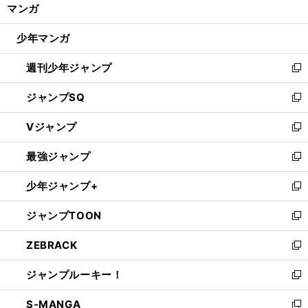
く/
マンガ
ド
閉
ウ
じ
少年マンガ
で
る
開
週刊少年ジャンプ
く
新
し
ジャンプSQ
い
新
ウ
し
Vジャンプ
ィ
い
新
ン
ウ
し
最強ジャンプ
ド
ィ
い
新
ウ
ン
ウ
し
少年ジャンプ+
で
ド
ィ
い
新
開
ウ
ン
ウ
し
ジャンプTOON
く
で
ド
ィ
い
新
開
ウ
ン
ウ
し
ZEBRACK
く
で
ド
ィ
い
新
開
ウ
ン
ウ
し
ジャンプルーキー！
く
で
ド
ィ
い
新
開
ウ
ン
ウ
し
S-MANGA
く
で
ド
ィ
い
新