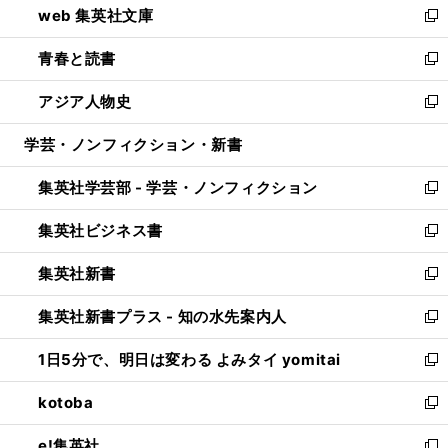
web 集英社文庫
ド
ィ
い
新
ウ
ン
ウ
し
青春と読書
で
ド
ィ
い
新
開
ウ
ン
ウ
し
アジア人物史
く
で
ド
ィ
い
新
開
ウ
ン
ウ
し
学芸・ノンフィクション・新書
く
で
ド
ィ
い
開
ウ
ン
ウ
集英社学芸部 - 学芸・ノンフィクション
く
で
ド
ィ
新
開
ウ
ン
し
集英社ビジネス書
く
で
ド
い
新
開
ウ
ウ
し
集英社新書
く
で
ィ
い
新
開
ン
ウ
し
集英社新書プラス - 知の水先案内人
く
ド
ィ
い
新
ウ
ン
ウ
し
1日5分で、明日は変わる よみタイ yomitai
で
ド
ィ
い
新
開
ウ
ン
ウ
し
kotoba
く
で
ド
ィ
い
新
開
ウ
ン
ウ
し
e!集英社
く
で
ド
ィ