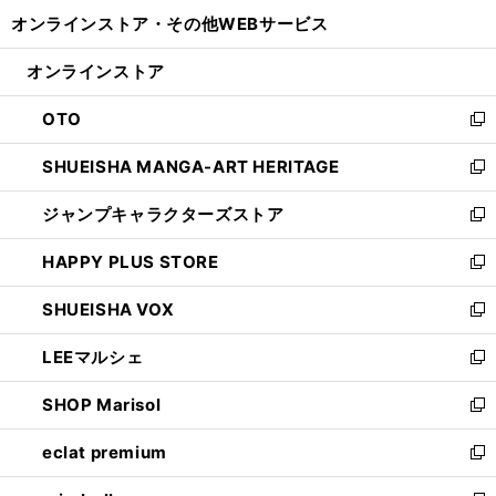
開
ウ
ウ
し
オンラインストア・
その他WEBサービス
く
で
ィ
い
開
ン
ウ
オンラインストア
く
ド
ィ
ウ
ン
OTO
で
ド
新
開
ウ
し
SHUEISHA MANGA-ART HERITAGE
く
で
い
新
開
ウ
し
ジャンプキャラクターズストア
く
ィ
い
新
ン
ウ
し
HAPPY PLUS STORE
ド
ィ
い
新
ウ
ン
ウ
し
SHUEISHA VOX
で
ド
ィ
い
新
開
ウ
ン
ウ
し
LEEマルシェ
く
で
ド
ィ
い
新
開
ウ
ン
ウ
し
SHOP Marisol
く
で
ド
ィ
い
新
開
ウ
ン
ウ
し
eclat premium
く
で
ド
ィ
い
新
開
ウ
ン
ウ
し