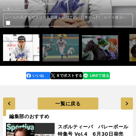
photo by Yoshida Shigenobu
記事を読む＞
記事を読む＞
記事を読む＞
記事を読む＞
記事を読む＞
記事を読む＞
記事を読む＞
レベルの高さをガスリーも絶賛。かつての「日本からF1」ルート復活へ
前へ
メチャクチャ打つけど投げられない。西川愛也にドラフト指名はあるか
過去２年は度外視。天皇賞・秋はサトノクラウンが道悪をスイスイ勝つ
マラソンに対応中の神野大地。頻発するレース中の腹痛はなぜ起きる？
【木村和久連載】ホールインワンとエージシュートはどっちがすごい？
身長167cm、公立高校の「小さなドラフト候補」が投げるスゴい球
ドラフトもう１人の逸材、安田尚憲は「松井秀喜さんを目指したい」
いいね
Xでポストする
LINEで送る
line
faceboo
x
k
一覧に戻る
編集部のおすすめ
スポルティーバ バレーボール
特集号 Vol.4 6月30日発売