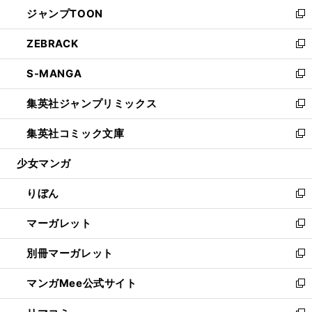
ウ
し
ジャンプTOON
く
で
ド
ィ
い
新
開
ウ
ン
ウ
し
ZEBRACK
く
で
ド
ィ
い
新
開
ウ
ン
ウ
し
S-MANGA
く
で
ド
ィ
い
新
開
ウ
ン
ウ
し
集英社ジャンプリミックス
く
で
ド
ィ
い
新
開
ウ
ン
ウ
し
集英社コミック文庫
く
で
ド
ィ
い
新
開
ウ
ン
ウ
し
少女マンガ
く
で
ド
ィ
い
開
ウ
ン
ウ
りぼん
く
で
ド
ィ
新
開
ウ
ン
し
マーガレット
く
で
ド
い
新
開
ウ
ウ
し
別冊マーガレット
く
で
ィ
い
新
開
ン
ウ
し
マンガMee公式サイト
く
ド
ィ
い
新
ウ
ン
ウ
し