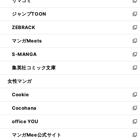
リマコミ
で
ド
ィ
い
新
開
ウ
ン
ウ
し
ジャンプTOON
く
で
ド
ィ
い
新
開
ウ
ン
ウ
し
ZEBRACK
く
で
ド
ィ
い
新
開
ウ
ン
ウ
し
マンガMeets
く
で
ド
ィ
い
新
開
ウ
ン
ウ
し
S-MANGA
く
で
ド
ィ
い
新
開
ウ
ン
ウ
し
集英社コミック文庫
く
で
ド
ィ
い
新
開
ウ
ン
ウ
し
女性マンガ
く
で
ド
ィ
い
開
ウ
ン
ウ
Cookie
く
で
ド
ィ
新
開
ウ
ン
し
Cocohana
く
で
ド
い
新
開
ウ
ウ
し
office YOU
く
で
ィ
い
新
開
ン
ウ
し
マンガMee公式サイト
く
ド
ィ
い
新