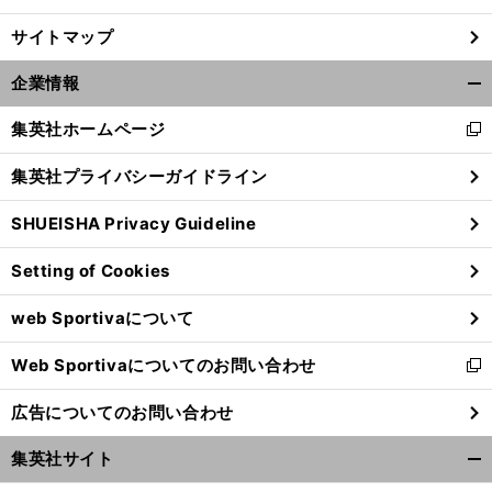
サイトマップ
企業情報
開
く/
集英社ホームページ
新
閉
し
じ
集英社プライバシーガイドライン
い
る
ウ
SHUEISHA Privacy Guideline
ィ
ン
Setting of Cookies
ド
ウ
web Sportivaについて
で
開
Web Sportivaについてのお問い合わせ
く
新
し
広告についてのお問い合わせ
い
ウ
集英社サイト
ィ
開
ン