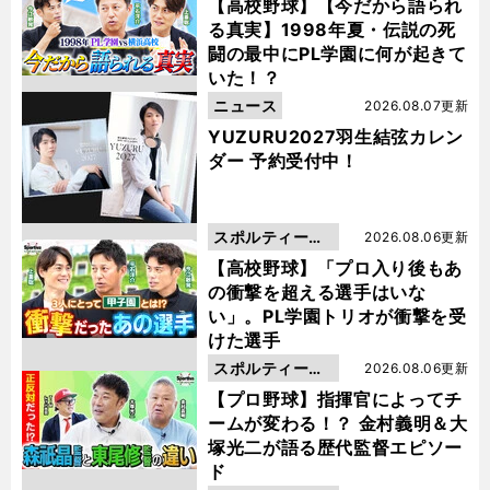
動画
【高校野球】【今だから語られ
る真実】1998年夏・伝説の死
闘の最中にPL学園に何が起きて
いた！？
ニュース
2026.08.07更新
YUZURU2027羽生結弦カレン
ダー 予約受付中！
スポルティーバ
2026.08.06更新
動画
【高校野球】「プロ入り後もあ
の衝撃を超える選手はいな
い」。PL学園トリオが衝撃を受
けた選手
スポルティーバ
2026.08.06更新
動画
【プロ野球】指揮官によってチ
ームが変わる！？ 金村義明＆大
塚光二が語る歴代監督エピソー
ド