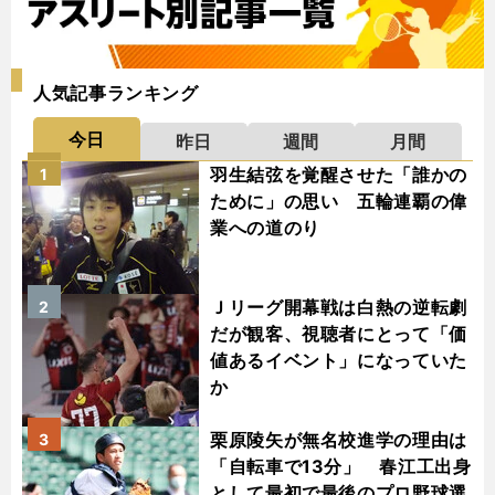
人気記事ランキング
今日
昨日
週間
月間
羽生結弦を覚醒させた「誰かの
1
ために」の思い 五輪連覇の偉
業への道のり
Ｊリーグ開幕戦は白熱の逆転劇
2
だが観客、視聴者にとって「価
値あるイベント」になっていた
か
栗原陵矢が無名校進学の理由は
3
「自転車で13分」 春江工出身
として最初で最後のプロ野球選