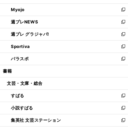
開
ウ
ン
ウ
Myojo
く
で
ド
ィ
新
開
ウ
ン
し
週プレNEWS
く
で
ド
い
新
開
ウ
ウ
し
週プレ グラジャパ!
く
で
ィ
い
新
開
ン
ウ
し
Sportiva
く
ド
ィ
い
新
ウ
ン
ウ
し
パラスポ
で
ド
ィ
い
新
開
ウ
ン
ウ
し
書籍
く
で
ド
ィ
い
開
ウ
ン
ウ
文芸・文庫・総合
く
で
ド
ィ
開
ウ
ン
すばる
く
で
ド
新
開
ウ
し
小説すばる
く
で
い
新
開
ウ
し
集英社 文芸ステーション
く
ィ
い
新
ン
ウ
し