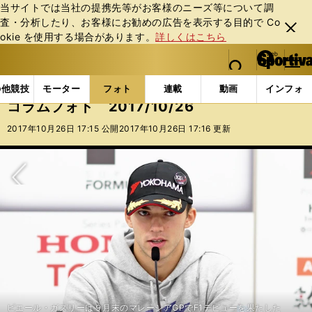
当サイトでは当社の提携先等がお客様のニーズ等について調
査・分析したり、お客様にお勧めの広告を表⽰する⽬的で Co
閉じ
okie を使⽤する場合があります。
詳しくはこちら
る
マイペ
web Sportiva (webスポルティーバ)
検索
メニュ
we
ー
フォトギャラリー
コラムフォト
コラムフォト 2017
b
ジ
の他競技
モーター
フォト
連載
動画
インフォ
ス
コラムフォト 2017/10/26
ポ
ル
2017年10月26日 17:15 公開
2017年10月26日 17:16 更新
テ
ィ
ー
バ
次へ
ピエール・ガスリーは９月末のマレーシアGPでF1デビューを果たした