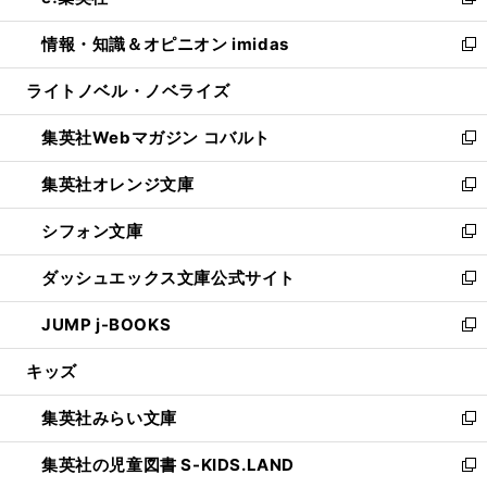
い
新
開
ウ
ン
ウ
し
情報・知識＆オピニオン imidas
く
で
ド
ィ
い
新
開
ウ
ン
ウ
し
ライトノベル・ノベライズ
く
で
ド
ィ
い
開
ウ
ン
ウ
集英社Webマガジン コバルト
く
で
ド
ィ
新
開
ウ
ン
し
集英社オレンジ文庫
く
で
ド
い
新
開
ウ
ウ
し
シフォン文庫
く
で
ィ
い
新
開
ン
ウ
し
ダッシュエックス文庫公式サイト
く
ド
ィ
い
新
ウ
ン
ウ
し
JUMP j-BOOKS
で
ド
ィ
い
新
開
ウ
ン
ウ
し
キッズ
く
で
ド
ィ
い
開
ウ
ン
ウ
集英社みらい文庫
く
で
ド
ィ
新
開
ウ
ン
し
集英社の児童図書 S-KIDS.LAND
く
で
ド
い
新