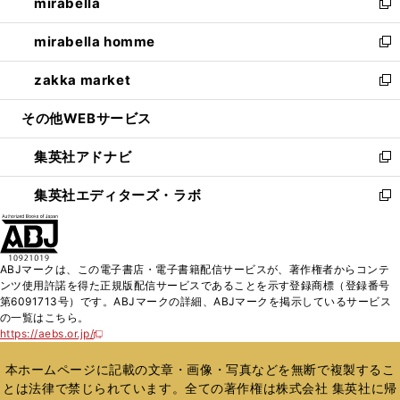
mirabella
く
で
ド
ィ
い
新
開
ウ
ン
ウ
し
mirabella homme
く
で
ド
ィ
い
新
開
ウ
ン
ウ
し
zakka market
く
で
ド
ィ
い
新
開
ウ
ン
ウ
し
その他WEBサービス
く
で
ド
ィ
い
開
ウ
ン
ウ
集英社アドナビ
く
で
ド
ィ
新
開
ウ
ン
し
集英社エディターズ・ラボ
く
で
ド
い
新
開
ウ
ウ
し
く
で
ィ
い
開
ン
ウ
ABJマークは、この電子書店・電子書籍配信サービスが、著作権者からコンテ
く
ド
ィ
ンツ使用許諾を得た正規版配信サービスであることを示す登録商標（登録番号
ウ
ン
第6091713号）です。ABJマークの詳細、ABJマークを掲示しているサービス
で
ド
の一覧はこちら。
開
ウ
https://aebs.or.jp/
新
く
で
し
い
開
本ホームページに記載の文章・画像・写真などを無断で複製するこ
ウ
く
とは法律で禁じられています。全ての著作権は株式会社 集英社に帰
ィ