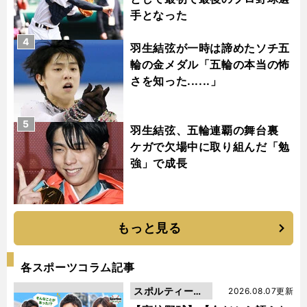
手となった
4
羽生結弦が一時は諦めたソチ五
輪の金メダル「五輪の本当の怖
さを知った......」
5
羽生結弦、五輪連覇の舞台裏
ケガで欠場中に取り組んだ「勉
強」で成長
もっと見る
各スポーツコラム記事
スポルティーバ
2026.08.07更新