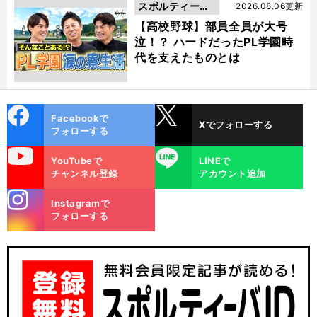
スポルティーバ
2026.08.06更新
動画
【高校野球】部員全員が大号
泣！？ ハードだったPL学園時
代を支えたものとは
cebo
X
Facebookで
Xでフォローする
ok
フォローする
uTube
LINE
YouTubeで
LINEで
チャンネル登録
アカウント追加
stagra
Instagramで
m
フォローする