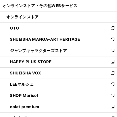
開
ウ
ウ
し
オンラインストア・
その他WEBサービス
く
で
ィ
い
開
ン
ウ
オンラインストア
く
ド
ィ
ウ
ン
OTO
で
ド
新
開
ウ
し
SHUEISHA MANGA-ART HERITAGE
く
で
い
新
開
ウ
し
ジャンプキャラクターズストア
く
ィ
い
新
ン
ウ
し
HAPPY PLUS STORE
ド
ィ
い
新
ウ
ン
ウ
し
SHUEISHA VOX
で
ド
ィ
い
新
開
ウ
ン
ウ
し
LEEマルシェ
く
で
ド
ィ
い
新
開
ウ
ン
ウ
し
SHOP Marisol
く
で
ド
ィ
い
新
開
ウ
ン
ウ
し
eclat premium
く
で
ド
ィ
い
新
開
ウ
ン
ウ
し