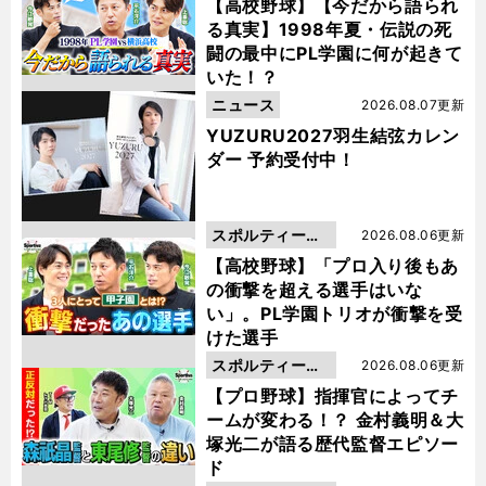
動画
【高校野球】【今だから語られ
る真実】1998年夏・伝説の死
闘の最中にPL学園に何が起きて
いた！？
ニュース
2026.08.07更新
YUZURU2027羽生結弦カレン
ダー 予約受付中！
スポルティーバ
2026.08.06更新
動画
【高校野球】「プロ入り後もあ
の衝撃を超える選手はいな
い」。PL学園トリオが衝撃を受
けた選手
スポルティーバ
2026.08.06更新
動画
【プロ野球】指揮官によってチ
ームが変わる！？ 金村義明＆大
塚光二が語る歴代監督エピソー
ド