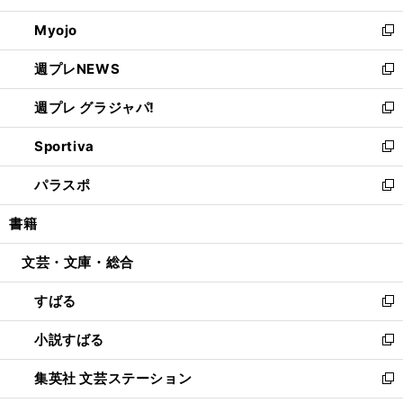
開
ウ
ン
ウ
Myojo
く
で
ド
ィ
新
開
ウ
ン
し
週プレNEWS
く
で
ド
い
新
開
ウ
ウ
し
週プレ グラジャパ!
く
で
ィ
い
新
開
ン
ウ
し
Sportiva
く
ド
ィ
い
新
ウ
ン
ウ
し
パラスポ
で
ド
ィ
い
新
開
ウ
ン
ウ
し
書籍
く
で
ド
ィ
い
開
ウ
ン
ウ
文芸・文庫・総合
く
で
ド
ィ
開
ウ
ン
すばる
く
で
ド
新
開
ウ
し
小説すばる
く
で
い
新
開
ウ
し
集英社 文芸ステーション
く
ィ
い
新
ン
ウ
し