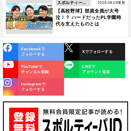
スポルティーバ
2026.08.06更新
動画
【高校野球】部員全員が大号
泣！？ ハードだったPL学園時
代を支えたものとは
cebo
X
Facebookで
Xでフォローする
ok
フォローする
uTube
LINE
YouTubeで
LINEで
チャンネル登録
アカウント追加
stagra
Instagramで
m
フォローする