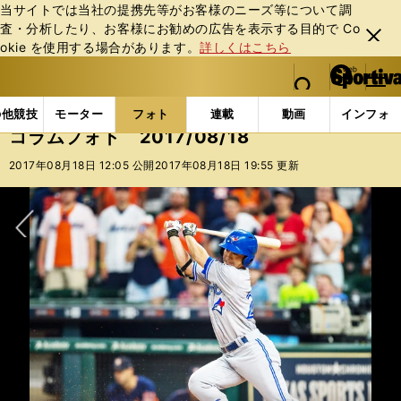
当サイトでは当社の提携先等がお客様のニーズ等について調
査・分析したり、お客様にお勧めの広告を表⽰する⽬的で Co
閉じ
okie を使⽤する場合があります。
詳しくはこちら
る
マイペ
web Sportiva (webスポルティーバ)
検索
メニュ
we
ー
フォトギャラリー
コラムフォト
コラムフォト 2017
b
ジ
の他競技
モーター
フォト
連載
動画
インフォ
ス
コラムフォト 2017/08/18
ポ
ル
2017年08月18日 12:05 公開
2017年08月18日 19:55 更新
テ
ィ
ー
バ
次へ