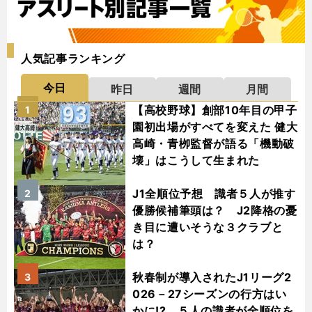
人気記事ランキング
今日
昨日
週間
月間
【高校野球】創部10年目の甲子
1
園初出場がすべてを変えた 健大
高崎・青栁監督が語る「機動破
壊」はこうして生まれた
J1全順位予想 識者５人が推す
2
優勝候補筆頭は？ J2降格の憂
き目に遭いそうな３クラブと
は？
秋春制が導入されたJ1リーグ2
3
026－27シーズンの行方はい
かに!? ５人の識者が全順位を