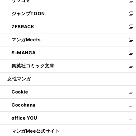
リマコミ
で
ド
ィ
い
新
開
ウ
ン
ウ
し
ジャンプTOON
く
で
ド
ィ
い
新
開
ウ
ン
ウ
し
ZEBRACK
く
で
ド
ィ
い
新
開
ウ
ン
ウ
し
マンガMeets
く
で
ド
ィ
い
新
開
ウ
ン
ウ
し
S-MANGA
く
で
ド
ィ
い
新
開
ウ
ン
ウ
し
集英社コミック文庫
く
で
ド
ィ
い
新
開
ウ
ン
ウ
し
女性マンガ
く
で
ド
ィ
い
開
ウ
ン
ウ
Cookie
く
で
ド
ィ
新
開
ウ
ン
し
Cocohana
く
で
ド
い
新
開
ウ
ウ
し
office YOU
く
で
ィ
い
新
開
ン
ウ
し
マンガMee公式サイト
く
ド
ィ
い
新