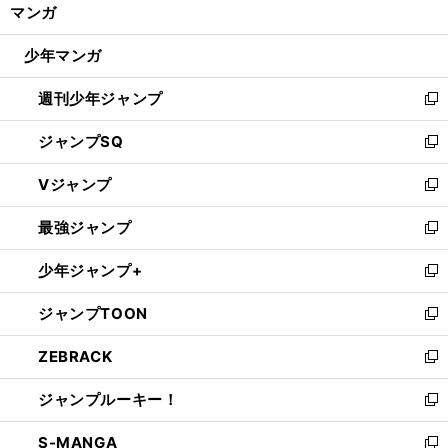
く/
マンガ
ド
閉
ウ
じ
少年マンガ
で
る
開
週刊少年ジャンプ
く
新
し
ジャンプSQ
い
新
ウ
し
Vジャンプ
ィ
い
新
ン
ウ
し
最強ジャンプ
ド
ィ
い
新
ウ
ン
ウ
し
少年ジャンプ+
で
ド
ィ
い
新
開
ウ
ン
ウ
し
ジャンプTOON
く
で
ド
ィ
い
新
開
ウ
ン
ウ
し
ZEBRACK
く
で
ド
ィ
い
新
開
ウ
ン
ウ
し
ジャンプルーキー！
く
で
ド
ィ
い
新
開
ウ
ン
ウ
し
S-MANGA
く
で
ド
ィ
い
新