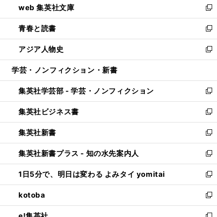
web 集英社文庫
ド
ィ
い
新
ウ
ン
ウ
し
青春と読書
で
ド
ィ
い
新
開
ウ
ン
ウ
し
アジア人物史
く
で
ド
ィ
い
新
開
ウ
ン
ウ
し
学芸・ノンフィクション・新書
く
で
ド
ィ
い
開
ウ
ン
ウ
集英社学芸部 - 学芸・ノンフィクション
く
で
ド
ィ
新
開
ウ
ン
し
集英社ビジネス書
く
で
ド
い
新
開
ウ
ウ
し
集英社新書
く
で
ィ
い
新
開
ン
ウ
し
集英社新書プラス - 知の水先案内人
く
ド
ィ
い
新
ウ
ン
ウ
し
1日5分で、明日は変わる よみタイ yomitai
で
ド
ィ
い
新
開
ウ
ン
ウ
し
kotoba
く
で
ド
ィ
い
新
開
ウ
ン
ウ
し
e!集英社
く
で
ド
ィ