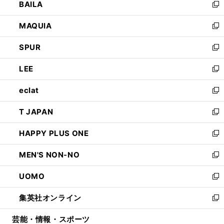
BAILA
く
ィ
い
新
ン
ウ
し
MAQUIA
ド
ィ
い
新
ウ
ン
ウ
し
SPUR
で
ド
ィ
い
新
開
ウ
ン
ウ
し
LEE
く
で
ド
ィ
い
新
開
ウ
ン
ウ
し
eclat
く
で
ド
ィ
い
新
開
ウ
ン
ウ
し
T JAPAN
く
で
ド
ィ
い
新
開
ウ
ン
ウ
し
HAPPY PLUS ONE
く
で
ド
ィ
い
新
開
ウ
ン
ウ
し
MEN'S NON-NO
く
で
ド
ィ
い
新
開
ウ
ン
ウ
し
UOMO
く
で
ド
ィ
い
新
開
ウ
ン
ウ
し
集英社オンライン
く
で
ド
ィ
い
新
開
ウ
ン
ウ
し
芸能・情報・スポーツ
く
で
ド
ィ
い