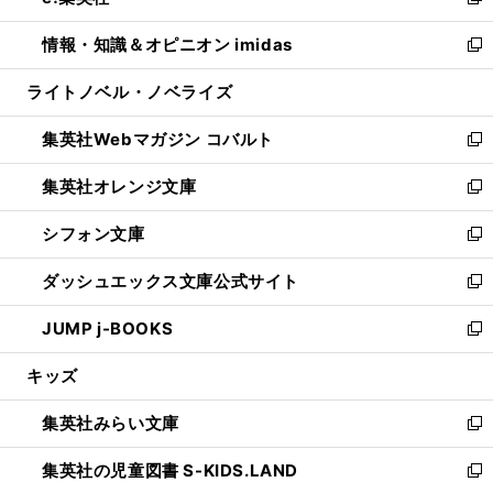
い
新
開
ウ
ン
ウ
し
情報・知識＆オピニオン imidas
く
で
ド
ィ
い
新
開
ウ
ン
ウ
し
ライトノベル・ノベライズ
く
で
ド
ィ
い
開
ウ
ン
ウ
集英社Webマガジン コバルト
く
で
ド
ィ
新
開
ウ
ン
し
集英社オレンジ文庫
く
で
ド
い
新
開
ウ
ウ
し
シフォン文庫
く
で
ィ
い
新
開
ン
ウ
し
ダッシュエックス文庫公式サイト
く
ド
ィ
い
新
ウ
ン
ウ
し
JUMP j-BOOKS
で
ド
ィ
い
新
開
ウ
ン
ウ
し
キッズ
く
で
ド
ィ
い
開
ウ
ン
ウ
集英社みらい文庫
く
で
ド
ィ
新
開
ウ
ン
し
集英社の児童図書 S-KIDS.LAND
く
で
ド
い
新