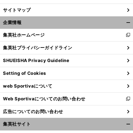
サイトマップ
企業情報
開
く/
集英社ホームページ
新
閉
し
じ
集英社プライバシーガイドライン
い
る
ウ
SHUEISHA Privacy Guideline
ィ
ン
Setting of Cookies
ド
ウ
web Sportivaについて
で
開
Web Sportivaについてのお問い合わせ
く
新
し
広告についてのお問い合わせ
い
ウ
集英社サイト
ィ
開
ン