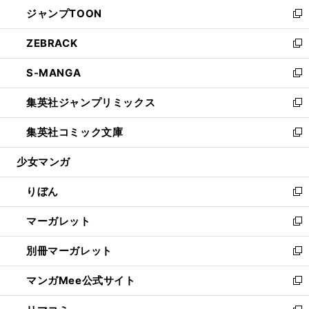
ウ
し
ジャンプTOON
く
で
ド
ィ
い
新
開
ウ
ン
ウ
し
ZEBRACK
く
で
ド
ィ
い
新
開
ウ
ン
ウ
し
S-MANGA
く
で
ド
ィ
い
新
開
ウ
ン
ウ
し
集英社ジャンプリミックス
く
で
ド
ィ
い
新
開
ウ
ン
ウ
し
集英社コミック文庫
く
で
ド
ィ
い
新
開
ウ
ン
ウ
し
少女マンガ
く
で
ド
ィ
い
開
ウ
ン
ウ
りぼん
く
で
ド
ィ
新
開
ウ
ン
し
マーガレット
く
で
ド
い
新
開
ウ
ウ
し
別冊マーガレット
く
で
ィ
い
新
開
ン
ウ
し
マンガMee公式サイト
く
ド
ィ
い
新
ウ
ン
ウ
し