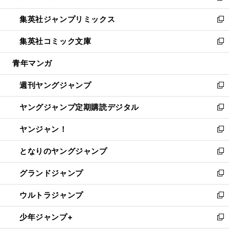
開
ウ
ン
ウ
し
集英社ジャンプリミックス
く
で
ド
ィ
い
新
開
ウ
ン
ウ
し
集英社コミック文庫
く
で
ド
ィ
い
新
開
ウ
ン
ウ
し
青年マンガ
く
で
ド
ィ
い
開
ウ
ン
ウ
週刊ヤングジャンプ
く
で
ド
ィ
新
開
ウ
ン
し
ヤングジャンプ定期購読デジタル
く
で
ド
い
新
開
ウ
ウ
し
ヤンジャン！
く
で
ィ
い
新
開
ン
ウ
し
となりのヤングジャンプ
く
ド
ィ
い
新
ウ
ン
ウ
し
グランドジャンプ
で
ド
ィ
い
新
開
ウ
ン
ウ
し
ウルトラジャンプ
く
で
ド
ィ
い
新
開
ウ
ン
ウ
し
少年ジャンプ+
く
で
ド
ィ
い
新
開
ウ
ン