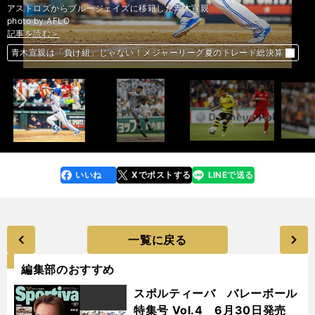
アストロズからブルージェイズに移籍した青木宣親
photo by AFLO
記事を読む＞
記事を読む＞
記事を読む＞
記事を読む＞
記事を読む＞
記事を読む＞
記事を読む＞
記事を読む＞
香川真司が復帰プランを自ら語る。ブンデス日本人選手10人の最新状況
断然１番人気も沈む札幌記念。「函館記念組」と「ＧＩ惨敗組」で荒稼ぎ
才媛ランナー鈴木亜由子の選択。東京五輪「マラソンのエース」はあるか
才媛ランナー鈴木亜由子の選択。東京五輪「マラソンのエース」はあるか
前へ
青木宣親は「負け組」じゃない！メジャーリーグ夏のトレード総決算
なぜそこにいる？ 東海大菅生は神出鬼没の「忍者」がショートを守る
優勝争いを演じるセレッソなのに、ユン監督は激怒、山口蛍は危機感
彦根東と東筑の甲子園。公立進学校はどんな「野球と勉強」をしたのか
いいね
Xでポストする
LINEで送る
line
faceboo
x
k
一覧に戻る
編集部のおすすめ
スポルティーバ バレーボール
特集号 Vol.4 6月30日発売