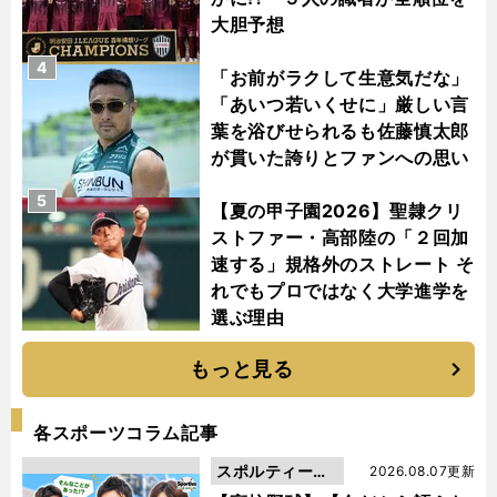
大胆予想
4
「お前がラクして生意気だな」
「あいつ若いくせに」厳しい言
葉を浴びせられるも佐藤慎太郎
が貫いた誇りとファンへの思い
5
【夏の甲子園2026】聖隷クリ
ストファー・高部陸の「２回加
速する」規格外のストレート そ
れでもプロではなく大学進学を
選ぶ理由
もっと見る
各スポーツコラム記事
スポルティーバ
2026.08.07更新