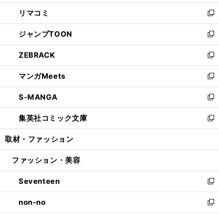
ウ
ン
ウ
し
リマコミ
で
ド
ィ
い
新
開
ウ
ン
ウ
し
ジャンプTOON
く
で
ド
ィ
い
新
開
ウ
ン
ウ
し
ZEBRACK
く
で
ド
ィ
い
新
開
ウ
ン
ウ
し
マンガMeets
く
で
ド
ィ
い
新
開
ウ
ン
ウ
し
S-MANGA
く
で
ド
ィ
い
新
開
ウ
ン
ウ
し
集英社コミック文庫
く
で
ド
ィ
い
新
開
ウ
ン
ウ
し
取材・ファッション
く
で
ド
ィ
い
開
ウ
ン
ウ
ファッション・美容
く
で
ド
ィ
開
ウ
ン
Seventeen
く
で
ド
新
開
ウ
し
non-no
く
で
い
新
開
ウ
し