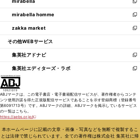
mirabella
く
で
ド
ィ
い
新
開
ウ
ン
ウ
し
mirabella homme
く
で
ド
ィ
い
新
開
ウ
ン
ウ
し
zakka market
く
で
ド
ィ
い
新
開
ウ
ン
ウ
し
その他WEBサービス
く
で
ド
ィ
い
開
ウ
ン
ウ
集英社アドナビ
く
で
ド
ィ
新
開
ウ
ン
し
集英社エディターズ・ラボ
く
で
ド
い
新
開
ウ
ウ
し
く
で
ィ
い
開
ン
ウ
ABJマークは、この電子書店・電子書籍配信サービスが、著作権者からコンテ
く
ド
ィ
ンツ使用許諾を得た正規版配信サービスであることを示す登録商標（登録番号
ウ
ン
第6091713号）です。ABJマークの詳細、ABJマークを掲示しているサービス
で
ド
の一覧はこちら。
開
ウ
https://aebs.or.jp/
新
く
で
し
い
開
本ホームページに記載の文章・画像・写真などを無断で複製するこ
ウ
く
とは法律で禁じられています。全ての著作権は株式会社 集英社に帰
ィ