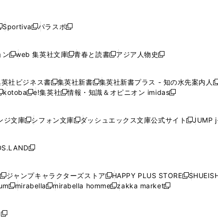
し
し
し
し
し
ン
ン
ン
ン
開
開
開
開
開
い
い
い
い
い
ド
ド
ド
ド
く
く
く
く
く
ウ
ウ
ウ
ウ
ウ
ウ
ウ
ウ
ウ
Sportiva
パラスポ
新
新
ィ
ィ
ィ
ィ
ィ
で
で
で
で
し
し
し
ン
ン
ン
ン
ン
開
開
開
開
い
い
い
ド
ド
ド
ド
ド
ョン
web 集英社文庫
青春と読書
アジア人物史
く
く
く
く
新
新
新
新
ウ
ウ
ウ
ウ
ウ
ウ
ウ
ウ
し
し
し
し
ィ
ィ
ィ
で
で
で
で
で
い
い
い
い
ン
ン
ン
集英社ビジネス書
集英社新書
集英社新書プラス - 知の水先案内人
開
開
開
開
開
新
新
新
ウ
ウ
ウ
ウ
ド
ド
ド
kotoba
e!集英社
情報・知識＆オピニオン imidas
く
く
く
く
く
新
し
新
し
新
ィ
ィ
ィ
ィ
ウ
ウ
ウ
し
し
い
し
い
し
ン
ン
ン
ン
で
で
で
い
い
ウ
い
ウ
い
ド
ド
ド
ド
ンジ文庫
シフォン文庫
ダッシュエックス文庫公式サイト
JUMP 
開
開
開
新
新
新
ウ
ウ
ィ
ウ
ィ
ウ
ウ
ウ
ウ
ウ
く
く
く
し
し
し
ィ
ィ
ン
ィ
ン
ィ
で
で
で
で
い
い
い
ン
ン
ド
ン
ド
ン
S.LAND
開
開
開
開
新
ウ
ウ
ウ
ド
ド
ウ
ド
ウ
ド
く
く
く
く
し
ィ
ィ
ィ
ウ
ウ
で
ウ
で
ウ
い
ン
ン
ン
ジャンプキャラクターズストア
HAPPY PLUS STORE
SHUEIS
で
で
開
で
開
で
新
新
新
ウ
ド
ド
ド
ium
mirabella
mirabella homme
zakka market
開
開
く
開
く
開
し
新
新
新
し
新
し
ィ
ウ
ウ
ウ
く
く
く
く
い
し
し
い
し
し
い
ン
で
で
で
ウ
い
い
ウ
い
い
ウ
ド
ボ
開
開
開
新