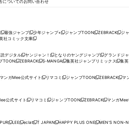
告についてのお問い合わせ
プ
最強ジャンプ
少年ジャンプ+
ジャンプTOON
ZEBRACK
ジ
新
新
新
新
新
英社コミック文庫
し
新
し
し
し
し
い
い
し
い
い
い
ウ
ウ
い
ウ
ウ
ウ
購読デジタル
ヤンジャン！
となりのヤングジャンプ
グランドジ
新
新
新
ィ
ィ
ウ
ィ
ィ
ィ
プTOON
ZEBRACK
S-MANGA
集英社ジャンプリミックス
集英
新
し
新
し
新
し
新
ン
ン
ィ
ン
ン
ン
し
い
し
い
し
い
し
ド
ド
ン
ド
ド
ド
い
ウ
い
ウ
い
ウ
い
ウ
ウ
ド
ウ
ウ
ウ
マンガMee公式サイト
リマコミ
ジャンプTOON
ZEBRACK
マン
新
新
新
新
ウ
ィ
ウ
ィ
ウ
ィ
ウ
で
で
ウ
で
で
で
し
し
し
し
し
ィ
ン
ィ
ン
ィ
ン
ィ
開
開
で
開
開
開
い
い
い
い
い
ン
ド
ン
ド
ン
ド
ン
く
く
開
く
く
く
ウ
ウ
ウ
ウ
ウ
ド
ウ
ド
ウ
ド
ウ
ド
ee公式サイト
リマコミ
ジャンプTOON
ZEBRACK
マンガMeet
く
新
新
新
新
ィ
ィ
ィ
ィ
ィ
ウ
で
ウ
で
ウ
で
ウ
し
し
し
し
ン
ン
ン
ン
ン
で
開
で
開
で
開
で
い
い
い
い
ド
ド
ド
ド
ド
開
く
開
く
開
く
開
ウ
ウ
ウ
ウ
ウ
ウ
ウ
ウ
ウ
PUR
LEE
eclat
T JAPAN
HAPPY PLUS ONE
MEN'S NON-
く
く
く
く
新
新
新
新
新
ィ
ィ
ィ
ィ
で
で
で
で
で