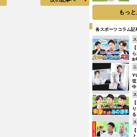
ト
く
もっと
各スポーツコラム記
ス
【
ら
8
最
ニ
き
Y
弦
中
ス
【
り
る
学
ス
け
【
よ