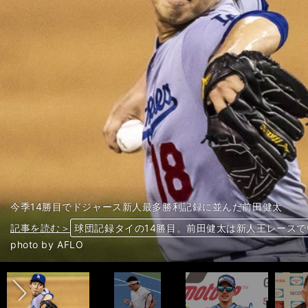
今季14勝目でドジャース新人最多勝利記録に並んだ前田健太
記事を読む＞
記事を読む＞
記事を読む＞
記事を読む＞
記事を読む＞
記事を読む＞
記事を読む＞
記事を読む＞
球団記録タイの14勝目。前田健太は新人王レース
錦織圭、「中国に立ち向かった卓球・水谷のように
世界のスズキファン９年ぶりの歓喜。ビニャーレスが
ラグビー日本代表HCジェイミー・ジョセフ。笑顔
ヤクルト逆転CS滑り込みへ、高校野球みたいな「
出場選手が証言。52年前の東京パラリンピックは
出場選手が証言。52年前の東京パラリンピックは
世界のスズキファン９年ぶりの歓喜。ビニャーレスが
前へ
記事を読む＞
Ｊに2100億円投入のダ・ゾーン、「ベイスターズ
photo by AFLO