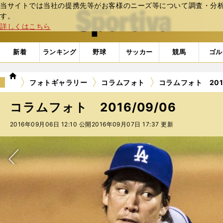
当サイトでは当社の提携先等がお客様のニーズ等について調査・分析し
web Sportiva (webスポルティーバ)
す。
詳しくはこちら
新着
ランキング
野球
サッカー
競馬
ゴル
we
フォトギャラリー
コラムフォト
コラムフォト 2016
b
ス
コラムフォト 2016/09/06
ポ
ル
2016年09月06日 12:10 公開
2016年09月07日 17:37 更新
テ
ィ
ー
バ
次へ