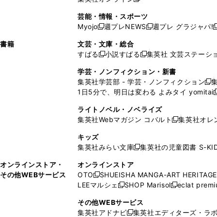
し
新
し
し
し
ン
ィ
ン
ン
開
で
開
で
い
し
い
い
い
ド
ン
ド
ド
芸能・情報・スポーツ
く
開
く
開
ウ
い
ウ
ウ
ウ
ウ
ド
ウ
ウ
Myojo
週プレNEWS
週プレ グラジャパ!
く
く
新
新
新
ィ
ウ
ィ
ィ
ィ
で
ウ
で
で
し
し
ン
ィ
ン
ン
ン
書籍
文芸・文庫・総合
開
で
開
開
い
い
ド
ン
ド
ド
ド
すばる
小説すばる
集英社 文芸ステーシ
く
開
く
く
新
新
ウ
ウ
ウ
ド
ウ
ウ
ウ
く
し
し
ィ
ィ
学芸・ノンフィクション・新書
で
ウ
で
で
で
い
い
ン
ン
集英社学芸部 - 学芸・ノンフィクション
開
で
開
開
開
新
ウ
ウ
ド
ド
1日5分で、明日は変わる よみタイ yomitai
く
開
く
く
く
し
新
ィ
ィ
ウ
ウ
く
い
ン
ン
ライトノベル・ノベライズ
で
で
ウ
ド
ド
集英社Webマガジン コバルト
集英社オレ
開
開
新
ィ
ウ
ウ
く
く
し
ン
キッズ
で
で
い
ド
集英社みらい文庫
集英社の児童図書 S-KID
開
開
新
ウ
ウ
く
く
し
ィ
オンラインストア・
オンラインストア
で
い
ン
その他WEBサービス
OTO
SHUEISHA MANGA-ART HERITAGE
開
新
ウ
ド
LEEマルシェ
SHOP Marisol
eclat prem
く
し
新
新
ィ
ウ
い
し
し
ン
その他WEBサービス
で
ウ
い
い
ド
集英社アドナビ
集英社エディターズ・ラ
開
新