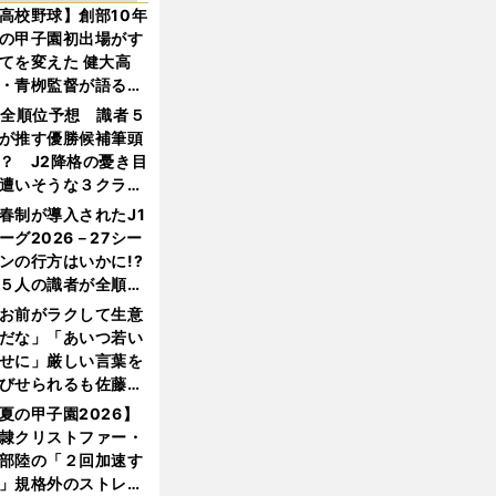
高校野球】創部10年
の甲子園初出場がす
てを変えた 健大高
・青栁監督が語る
機動破壊」はこうし
1全順位予想 識者５
生まれた
が推す優勝候補筆頭
？ J2降格の憂き目
遭いそうな３クラブ
は？
春制が導入されたJ1
ーグ2026－27シー
ンの行方はいかに!?
５人の識者が全順位
大胆予想
お前がラクして生意
だな」「あいつ若い
せに」厳しい言葉を
びせられるも佐藤慎
郎が貫いた誇りとフ
夏の甲子園2026】
ンへの思い
隷クリストファー・
部陸の「２回加速す
」規格外のストレー