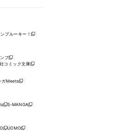
ャンプルーキー！
新
し
い
ウ
ャンプ
新
ィ
社コミック文庫
し
新
ン
い
し
ド
ウ
い
ウ
ガMeets
新
ィ
ウ
で
し
ン
ィ
開
い
ド
ン
く
ウ
ウ
ド
s
S-MANGA
新
新
ィ
で
ウ
し
し
ン
開
で
い
い
ド
く
開
ウ
ウ
ウ
NO
UOMO
く
新
新
ィ
ィ
で