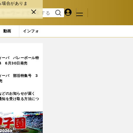
る場合がありま
マイペ
閉じ
検索
メニュ
ー
る
す
ジ
る
動画
インフォ
ィーバ バレーボール特
.4 6月30日発売
ィーバ 部活特集号 3
売
などのお知らせが届く
通知を受け取る方法につ