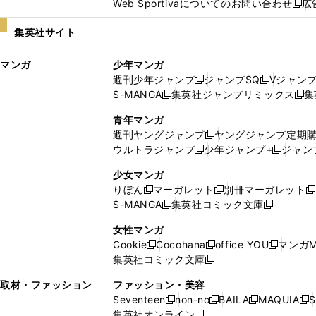
Web Sportivaについてのお問い合わせ
広
し
新
い
し
集英社サイト
ウ
い
ィ
ウ
マンガ
少年マンガ
ン
ィ
週刊少年ジャンプ
ジャンプSQ
Vジャン
ド
ン
新
新
S-MANGA
集英社ジャンプリミックス
集
ウ
ド
新
し
し
新
で
ウ
し
い
い
し
青年マンガ
開
で
い
ウ
ウ
い
週刊ヤングジャンプ
ヤングジャンプ定期
新
く
開
ウ
ィ
ィ
ウ
ウルトラジャンプ
少年ジャンプ+
ジャン
新
し
新
く
ィ
ン
ン
ィ
し
い
し
ン
ド
ド
ン
少女マンガ
い
ウ
い
ド
ウ
ウ
ド
りぼん
マーガレット
別冊マーガレット
新
新
新
ウ
ィ
ウ
ウ
で
で
ウ
S-MANGA
集英社コミック文庫
し
新
し
新
ィ
ン
ィ
で
開
開
で
い
し
い
し
ン
ド
ン
女性マンガ
開
く
く
開
ウ
い
ウ
い
ド
ウ
ド
Cookie
Cocohana
office YOU
マンガM
く
く
新
新
新
ィ
ウ
ィ
ウ
ウ
で
ウ
集英社コミック文庫
し
新
し
し
ン
ィ
ン
ィ
で
開
で
い
し
い
い
ド
ン
ド
ン
取材・ファッション
ファッション・美容
開
く
開
ウ
い
ウ
ウ
ウ
ド
ウ
ド
Seventeen
non-no
BAILA
MAQUIA
S
く
く
新
新
新
新
ィ
ウ
ィ
ィ
で
ウ
で
ウ
集英社オンライン