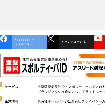
ebo
X
YouTube
Facebookで
Xでフォローする
ok
フォローする
サービス
推奨環境
集英社ID・スポルティーバIDとは
ブラウザプッシュ通知について
サイトマッ
企業情報
集英社ホームページ
集英社プライバシー
新