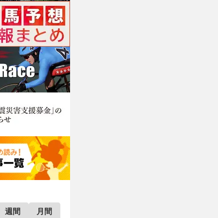
週間
月間