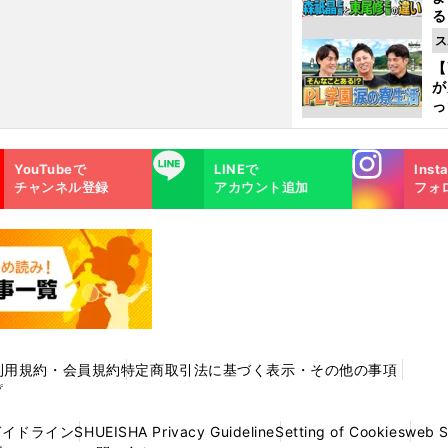
る
光
ス
ピ
【
が
っ
た
Instagra
LINE
YouTubeで
LINEで
Inst
m
チャンネル登録
アカウント追加
フォ
利用規約・会員規約
特定商取引法に基づく表示・その他の事項
プ
ガイドライン
SHUEISHA Privacy Guideline
Setting of Cookies
web 