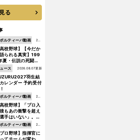
 それでもプロではな
大学進学を選ぶ理由
見る
事
ポルティーバ動画
202
高校野球】【今だか
6.0
語られる真実】199
8.0
年夏・伝説の死闘の
7更
中にPL学園に何が起
ュース
2026.08.07更新
新
ていた！？
UZURU2027羽生結
カレンダー 予約受付
！
ポルティーバ動画
202
高校野球】「プロ入
6.0
後もあの衝撃を超え
8.0
選手はいない」。PL
6更
園トリオが衝撃を受
ポルティーバ動画
202
新
た選手
プロ野球】指揮官に
6.0
ってチームが変わ