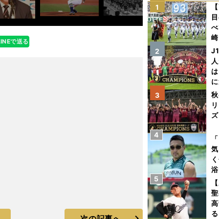
【
1
目
べ
崎
LINEで送る
「
J
2
て
人
は
に
と
秋
3
リ
ズ
4
を
「
気
く
浴
5
太
【
ァ
聖
高
る
次の記事へ