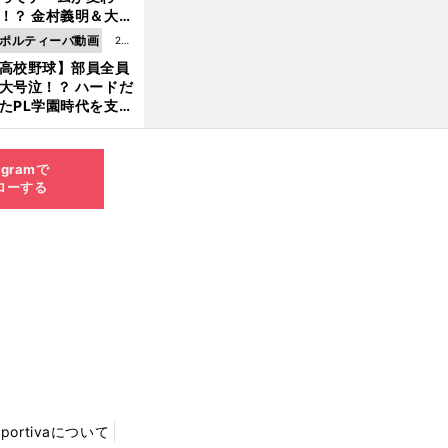
8.0
！？ 金村義明＆大塚
6更
二が語る歴代監督エ
ポルティーバ動画
202
新
ソード
高校野球】部員全員
6.0
大号泣！？ ハードだ
8.0
たPL学園時代を支え
6更
ものとは
新
agramで
ローする
Sportivaについて