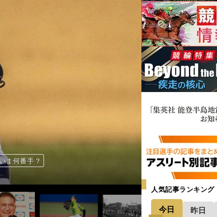
でいま何番手？
」宿敵マリーに挑む
MotoGP初優勝
の裏に「強い自負心」
チーム一丸」
何が起きていたのか
何が起きていたのか
MotoGP初優勝
でも実験しますよ」
人気記事ランキング
今日
昨日