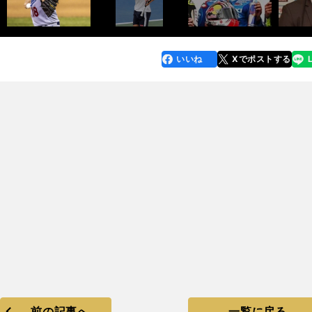
いいね
Xでポストする
line
faceboo
x
k
前の記事へ
一覧に戻る