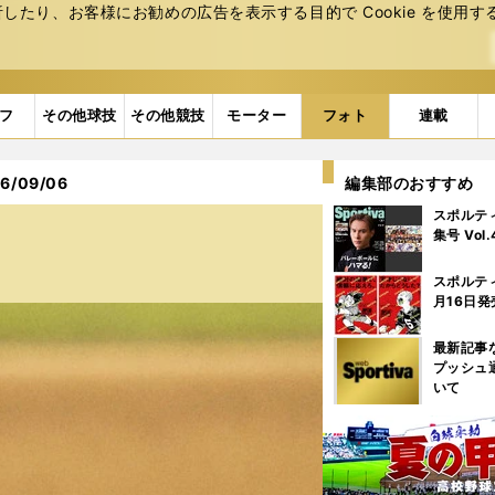
たり、お客様にお勧めの広告を表⽰する⽬的で Cookie を使⽤す
フ
その他球技
その他競技
モーター
フォト
連載
/09/06
編集部のおすすめ
スポルテ
集号 Vol
スポルテ
月16日発
最新記事
プッシュ
いて