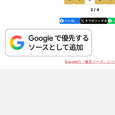
前
2 / 4
いいね
Xでポストする
line
faceboo
x
k
Googleの「優先ソース」に