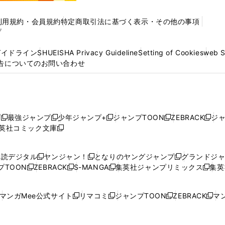
利用規約・会員規約
特定商取引法に基づく表示・その他の事項
プ
ガイドライン
SHUEISHA Privacy Guideline
Setting of Cookies
web 
告についてのお問い合わせ
プ
最強ジャンプ
少年ジャンプ+
ジャンプTOON
ZEBRACK
ジ
新
新
新
新
新
英社コミック文庫
し
新
し
し
し
し
い
い
し
い
い
い
ウ
ウ
い
ウ
ウ
ウ
購読デジタル
ヤンジャン！
となりのヤングジャンプ
グランドジ
新
新
新
ィ
ィ
ウ
ィ
ィ
ィ
プTOON
ZEBRACK
S-MANGA
集英社ジャンプリミックス
集英
新
し
新
し
新
し
新
ン
ン
ィ
ン
ン
ン
し
い
し
い
し
い
し
ド
ド
ン
ド
ド
ド
い
ウ
い
ウ
い
ウ
い
ウ
ウ
ド
ウ
ウ
ウ
マンガMee公式サイト
リマコミ
ジャンプTOON
ZEBRACK
マン
新
新
新
新
ウ
ィ
ウ
ィ
ウ
ィ
ウ
で
で
ウ
で
で
で
し
し
し
し
し
ィ
ン
ィ
ン
ィ
ン
ィ
開
開
で
開
開
開
い
い
い
い
い
ン
ド
ン
ド
ン
ド
ン
く
く
開
く
く
く