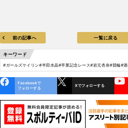
前の記事へ
一覧に戻る
キーワード
#ガールズケイリン
#半田水晶
#卒業記念レース
#岩元杏奈
#競輪
#
ebo
X
YouTube
Facebookで
Xでフォローする
ok
フォローする