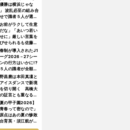
優勝は横浜じゃな
」 波乱必至の組み合
せで識者５人が選ん
優勝校はここだ！
お前がラクして生意
だな」「あいつ若い
せに」厳しい言葉を
びせられるも佐藤慎
郎が貫いた誇りとフ
春制が導入されたJ1
ンへの思い
ーグ2026－27シー
ンの行方はいかに!?
５人の識者が全順位
大胆予想
野昌磨は本田真凜と
アイスダンスで新境
を切り開く 高橋大
の証言とも重なる課
と楽しさ
夏の甲子園2026】
青春って密なので」
原点はあの夏の惨敗
台育英・須江航が明
す"日本一1000日計