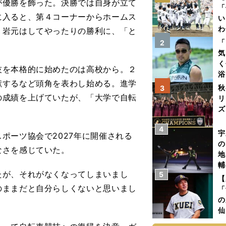
優勝を飾った。決勝では自身が立て
「
に入ると、第４コーナーからホームス
い
わ
。岩元はしてやったりの勝利に、「と
だ
「
2
気
く
を本格的に始めたのは高校から。２
浴
献するなど頭角を表わし始める。進学
太
秋
3
ァ
の成績を上げていたが、「大学で自転
リ
ズ
4
を
宇
ーツ協会で2027年に開催される
の
なさを感じていた。
地
輔
たが、それがなくなってしまいまし
5
題
【
のままだと自分らしくないと思いまし
「
の
仙
か