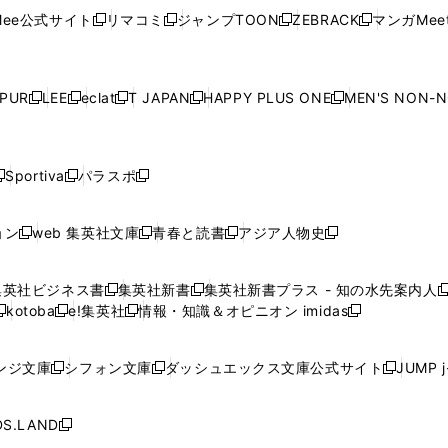
ウ
ウ
ウ
ウ
ウ
ド
ウ
ド
ウ
ド
ウ
ド
ee公式サイト
リマコミ
ジャンプTOON
ZEBRACK
マンガMeet
く
新
新
新
新
ィ
ィ
ィ
ィ
ィ
ウ
で
ウ
で
ウ
で
ウ
し
し
し
し
ン
ン
ン
ン
ン
で
開
で
開
で
開
で
い
い
い
い
ド
ド
ド
ド
ド
開
く
開
く
開
く
開
ウ
ウ
ウ
ウ
ウ
ウ
ウ
ウ
ウ
PUR
LEE
eclat
T JAPAN
HAPPY PLUS ONE
MEN'S NON-
く
く
く
く
新
新
新
新
新
ィ
ィ
ィ
ィ
で
で
で
で
で
し
し
し
し
し
ン
ン
ン
ン
開
開
開
開
開
い
い
い
い
い
ド
ド
ド
ド
く
く
く
く
く
ウ
ウ
ウ
ウ
ウ
ウ
ウ
ウ
ウ
Sportiva
パラスポ
新
新
ィ
ィ
ィ
ィ
ィ
で
で
で
で
し
し
し
ン
ン
ン
ン
ン
開
開
開
開
い
い
い
ド
ド
ド
ド
ド
ョン
web 集英社文庫
青春と読書
アジア人物史
く
く
く
く
新
新
新
新
ウ
ウ
ウ
ウ
ウ
ウ
ウ
ウ
し
し
し
し
ィ
ィ
ィ
で
で
で
で
で
い
い
い
い
ン
ン
ン
集英社ビジネス書
集英社新書
集英社新書プラス - 知の水先案内人
開
開
開
開
開
新
新
新
ウ
ウ
ウ
ウ
ド
ド
ド
kotoba
e!集英社
情報・知識＆オピニオン imidas
く
く
く
く
く
新
し
新
し
新
ィ
ィ
ィ
ィ
ウ
ウ
ウ
し
し
い
し
い
し
ン
ン
ン
ン
で
で
で
い
い
ウ
い
ウ
い
ド
ド
ド
ド
ンジ文庫
シフォン文庫
ダッシュエックス文庫公式サイト
JUMP 
開
開
開
新
新
新
ウ
ウ
ィ
ウ
ィ
ウ
ウ
ウ
ウ
ウ
く
く
く
し
し
し
ィ
ィ
ン
ィ
ン
ィ
で
で
で
で
い
い
い
ン
ン
ド
ン
ド
ン
S.LAND
開
開
開
開
新
ウ
ウ
ウ
ド
ド
ウ
ド
ウ
ド
く
く
く
く