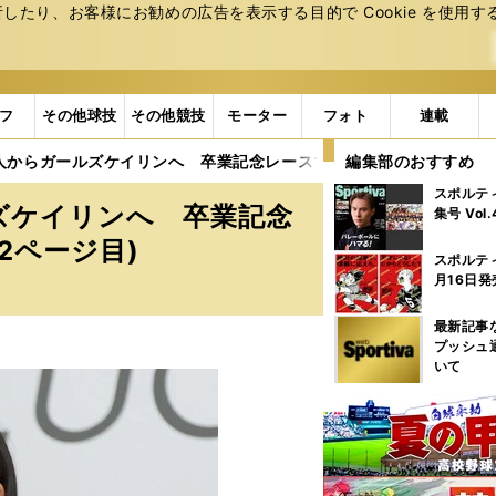
たり、お客様にお勧めの広告を表⽰する⽬的で Cookie を使⽤す
フ
その他球技
その他競技
モーター
フォト
連載
人からガールズケイリンへ 卒業記念レースで輝いた期待の女子選手
編集部のおすすめ
スポルテ
ズケイリンへ 卒業記念
集号 Vol
2ページ目)
スポルテ
月16日発
最新記事
プッシュ
いて