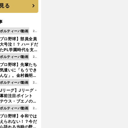
"のすべて
見る
事
ポルティーバ動画
202
プロ野球】部員全員
6.0
大号泣！？ ハードだ
8.0
たPL学園時代を支え
6更
ものとは
ポルティーバ動画
202
新
プロ野球】先輩たち
6.0
気遣いに「もうでき
8.0
んな」。金村義明＆
6更
塚光二が明かす引退
ポルティーバ動画
202
新
ピソード！
Jリーグ】Jリーグ・
6.0
開幕前注目ポイント
8.0
テウス・ブエノの鹿
5更
移籍！ 恐るべし15
ポルティーバ動画
202
新
磯部怜夢！
プロ野球】令和では
6.0
えられない！？今だ
8.0
ら語れる当時の野球