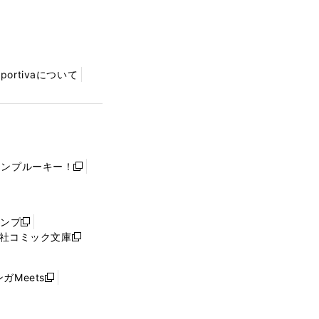
Sportivaについて
ャンプルーキー！
新
し
い
ウ
ャンプ
新
ィ
社コミック文庫
し
新
ン
い
し
ド
ウ
い
ウ
ガMeets
新
ィ
ウ
で
し
ン
ィ
開
い
ド
ン
く