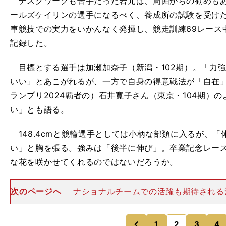
デスクワークも苦手だった岩元は、周囲からの勧めもあ
ールズケイリンの選手になるべく、養成所の試験を受けた
車競技での実力をいかんなく発揮し、競走訓練69レース
記録した。
目標とする選手は加瀬加奈子（新潟・102期）。「力
いい」とあこがれるが、一方で自身の得意戦法が「自在
ランプリ2024覇者の）石井寛子さん（東京・104期）
い」とも語る。
148.4cmと競輪選手としては小柄な部類に入るが、
い」と胸を張る。強みは「後半に伸び」。卒業記念レー
な花を咲かせてくれるのではないだろうか。
次のページへ
ナショナルチームでの活躍も期待される酒
to by Takahashi Manabu次世代を担うスター候補 
を代表するのが在所成績１位の酒井亜樹だ。卒業記
1
2
3
4
のページへ
のページへ