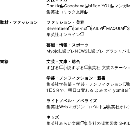
ウ
い
ウ
い
ド
ウ
ド
Cookie
Cocohana
office YOU
マンガM
く
く
新
新
新
ィ
ウ
ィ
ウ
ウ
で
ウ
集英社コミック文庫
し
新
し
し
ン
ィ
ン
ィ
で
開
で
い
し
い
い
ド
ン
ド
ン
取材・ファッション
ファッション・美容
開
く
開
ウ
い
ウ
ウ
ウ
ド
ウ
ド
Seventeen
non-no
BAILA
MAQUIA
S
く
く
新
新
新
新
ィ
ウ
ィ
ィ
で
ウ
で
ウ
集英社オンライン
し
新
し
し
し
ン
ィ
ン
ン
開
で
開
で
い
し
い
い
い
ド
ン
ド
ド
芸能・情報・スポーツ
く
開
く
開
ウ
い
ウ
ウ
ウ
ウ
ド
ウ
ウ
Myojo
週プレNEWS
週プレ グラジャパ!
く
く
新
新
新
ィ
ウ
ィ
ィ
ィ
で
ウ
で
で
し
し
ン
ィ
ン
ン
ン
書籍
文芸・文庫・総合
開
で
開
開
い
い
ド
ン
ド
ド
ド
すばる
小説すばる
集英社 文芸ステーシ
く
開
く
く
新
新
ウ
ウ
ウ
ド
ウ
ウ
ウ
く
し
し
ィ
ィ
学芸・ノンフィクション・新書
で
ウ
で
で
で
い
い
ン
ン
集英社学芸部 - 学芸・ノンフィクション
開
で
開
開
開
新
ウ
ウ
ド
ド
1日5分で、明日は変わる よみタイ yomitai
く
開
く
く
く
し
新
ィ
ィ
ウ
ウ
く
い
ン
ン
ライトノベル・ノベライズ
で
で
ウ
ド
ド
集英社Webマガジン コバルト
集英社オレ
開
開
新
ィ
ウ
ウ
く
く
し
ン
キッズ
で
で
い
ド
集英社みらい文庫
集英社の児童図書 S-KID
開
開
新
ウ
ウ
く
く