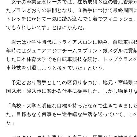
女子の卒業記念レースでは、在所成績３位の岩元杏奈が
たプランどおりの展開となり、３番手につけて最終周回
トレッチにかけて一気に踏み込んで１着でフィニッシュ
てもうれしいです」とはにかんだ。
岩元は小学生時代にトライアスロンに励み、自転車競技
年時にはジュニアアジアチームスプリント銀メダルに貢
した日本体育大学でも自転車競技を続け、トップクラス
車競技を引退しようと考えていた」という。
予定どおり選手としての区切りをつけ、地元・宮崎県スポ
国スポ・障スポに関わる仕事に従事した。しかし物足り
「高校・大学と明確な目標を持ったなかで生きてきまし
た。目標もなく何事も中途半端な生活を送っていて、こ
た」