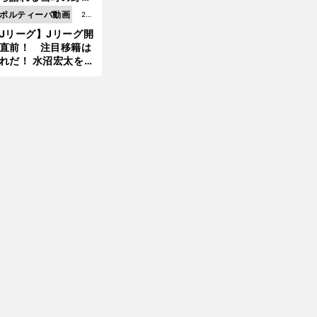
4更
情とは...
ポルティーバ動画
202
新
Jリーグ】Jリーグ開
6.0
直前！ 注目移籍は
8.0
れだ！ 水沼宏太を水
3更
貴史がすこ〜し語る
新
前
へ