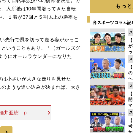
って自転車競技への復帰を決意。ガ
画
もっと
。入所後は10年間培ってきた自転
中、１着が37回と５割以上の勝率を
各スポーツコラム記
ス
強い先行で風を切って走る姿がかっこ
【
が
」ということもあり、「（ガールズグ
っ
のようにオールラウンダーになりた
た
ス
【
の
「体は小さいが大きな走りを見せた
へ
大
ス
スのような追い込みが決まれば、大き
エ
【
マ
島
井亜樹 pho
ス
歳
女子の第128回生
【
念レースの決
考
次
か