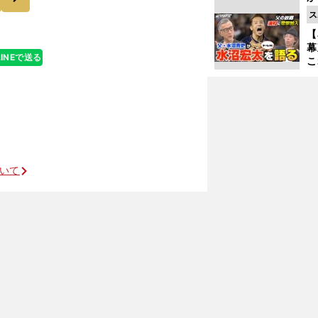
事
ス
【
幕
LINEで送る
こ
沼
ついて