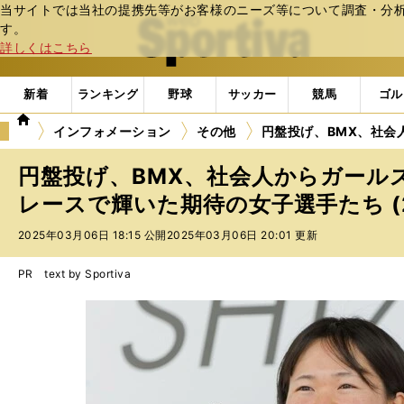
当サイトでは当社の提携先等がお客様のニーズ等について調査・分析し
web Sportiva (webスポルティーバ)
す。
詳しくはこちら
新着
ランキング
野球
サッカー
競馬
ゴル
we
インフォメーション
その他
円盤投げ、BMX、社会
b
ス
円盤投げ、BMX、社会人からガール
ポ
ル
レースで輝いた期待の女子選手たち (
テ
2025年03月06日 18:15 公開
2025年03月06日 20:01 更新
ィ
ー
バ
PR text by Sportiva