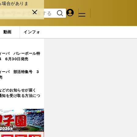
る場合がありま
マイペ
閉じ
検索
メニュ
ー
る
す
ジ
る
動画
インフォ
たち
2ページ目
ィーバ バレーボール特
.4 6月30日発売
ィーバ 部活特集号 3
売
などのお知らせが届く
通知を受け取る方法につ