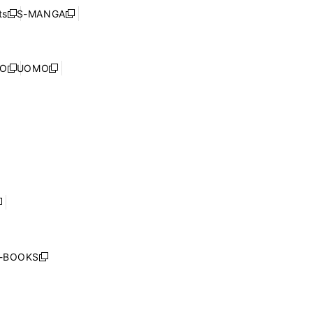
ウ
ウ
ド
s
S-MANGA
新
新
ィ
で
ウ
し
し
ン
開
で
い
い
ド
く
開
ウ
ウ
ウ
NO
UOMO
く
新
新
ィ
ィ
で
し
し
ン
ン
開
い
い
ド
ド
く
ウ
ウ
ウ
ウ
ィ
ィ
で
で
ン
ン
開
開
ド
ド
く
く
ウ
ウ
で
で
開
開
く
く
し
い
ウ
j-BOOKS
新
ィ
し
ン
い
ド
ウ
ウ