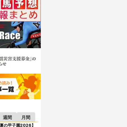
週間
月間
夏の甲子園2026】