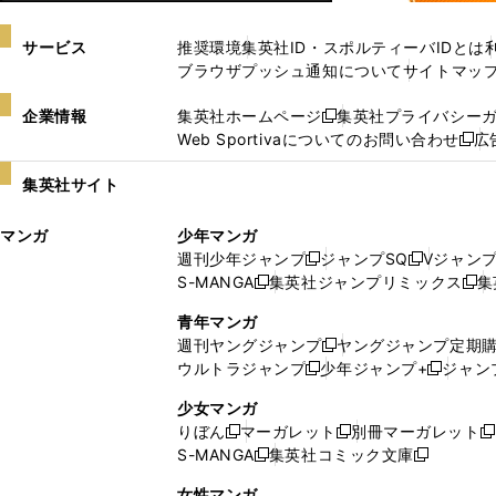
サービス
推奨環境
集英社ID・スポルティーバIDとは
ブラウザプッシュ通知について
サイトマッ
企業情報
集英社ホームページ
集英社プライバシー
新
Web Sportivaについてのお問い合わせ
広
し
新
い
し
集英社サイト
ウ
い
ィ
ウ
マンガ
少年マンガ
ン
ィ
週刊少年ジャンプ
ジャンプSQ
Vジャン
ド
ン
新
新
S-MANGA
集英社ジャンプリミックス
集
ウ
ド
新
し
し
新
で
ウ
し
い
い
し
青年マンガ
開
で
い
ウ
ウ
い
週刊ヤングジャンプ
ヤングジャンプ定期
新
く
開
ウ
ィ
ィ
ウ
ウルトラジャンプ
少年ジャンプ+
ジャン
新
し
新
く
ィ
ン
ン
ィ
し
い
し
ン
ド
ド
ン
少女マンガ
い
ウ
い
ド
ウ
ウ
ド
りぼん
マーガレット
別冊マーガレット
新
新
新
ウ
ィ
ウ
ウ
で
で
ウ
S-MANGA
集英社コミック文庫
し
新
し
新
ィ
ン
ィ
で
開
開
で
い
し
い
し
ン
ド
ン
女性マンガ
開
く
く
開