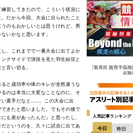
て練習してきたので、こういう状況に
た。だから今回、大会に出られたこと
言うのもおかしいとは思うけれど、男
ゃないかなと思います」
し、これまでで一番大会に出てよか
リンクサイドで演技を見た羽生結弦と
だと言い切る。
べると成功率や体のキレが全然違うな
やるのは本当に大変なことなのに、そ
手だなと......。この大会に出
ができたと思いました。でもその後で
人気記事ランキング
なにも差があったんだ』と思ったし、
手だというのを、久々に試合に出てあ
今日
昨日