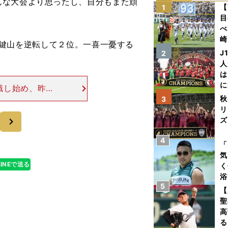
んな大会より思ったし、自分もまた頑
【
1
目
べ
崎
点で鍵山を逆転して２位。一喜一憂する
「
J
2
て
人
は
に
識し始め、昨シ
と
は苦しんだ。だ
秋
3
リ
っていた時期に
次
ズ
4
を
「
気
LINEで送る
く
浴
5
太
【
ァ
聖
高
る