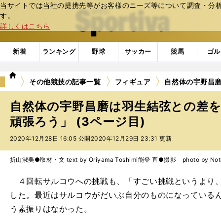
当サイトでは当社の提携先等がお客様のニーズ等について調査・分析し
web Sportiva (webスポルティーバ)
す。
詳しくはこちら
新着
ランキング
野球
サッカー
競馬
ゴル
we
その他競技の記事一覧
フィギュア
自然体の宇野昌
b
ス
自然体の宇野昌磨は羽生結弦との差
ポ
ル
頑張ろう」 (3ページ目)
テ
2020年12月28日 16:05 公開
2020年12月29日 23:31 更新
ィ
ー
バ
折山淑美●取材・文 text by Oriyama Toshimi
能登 直●撮影 photo by Noto
４回転サルコウへの挑戦も、「すごい挑戦というより、
した。最近はサルコウがだいぶ自分のものになっている
う素振りはなかった。