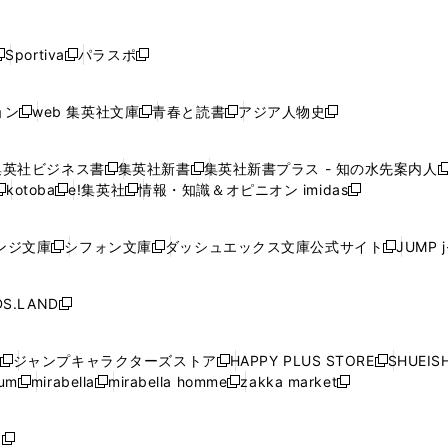
し
し
し
し
し
ン
ン
ン
ン
開
開
開
開
開
い
い
い
い
い
ド
ド
ド
ド
く
く
く
く
く
ウ
ウ
ウ
ウ
ウ
ウ
ウ
ウ
ウ
Sportiva
パラスポ
新
新
ィ
ィ
ィ
ィ
ィ
で
で
で
で
し
し
し
ン
ン
ン
ン
ン
開
開
開
開
い
い
い
ド
ド
ド
ド
ド
ョン
web 集英社文庫
青春と読書
アジア人物史
く
く
く
く
新
新
新
新
ウ
ウ
ウ
ウ
ウ
ウ
ウ
ウ
し
し
し
し
ィ
ィ
ィ
で
で
で
で
で
い
い
い
い
ン
ン
ン
集英社ビジネス書
集英社新書
集英社新書プラス - 知の水先案内人
開
開
開
開
開
新
新
新
ウ
ウ
ウ
ウ
ド
ド
ド
kotoba
e!集英社
情報・知識＆オピニオン imidas
く
く
く
く
く
新
し
新
し
新
ィ
ィ
ィ
ィ
ウ
ウ
ウ
し
し
い
し
い
し
ン
ン
ン
ン
で
で
で
い
い
ウ
い
ウ
い
ド
ド
ド
ド
ンジ文庫
シフォン文庫
ダッシュエックス文庫公式サイト
JUMP 
開
開
開
新
新
新
ウ
ウ
ィ
ウ
ィ
ウ
ウ
ウ
ウ
ウ
く
く
く
し
し
し
ィ
ィ
ン
ィ
ン
ィ
で
で
で
で
い
い
い
ン
ン
ド
ン
ド
ン
S.LAND
開
開
開
開
新
ウ
ウ
ウ
ド
ド
ウ
ド
ウ
ド
く
く
く
く
し
ィ
ィ
ィ
ウ
ウ
で
ウ
で
ウ
い
ン
ン
ン
ジャンプキャラクターズストア
HAPPY PLUS STORE
SHUEIS
で
で
開
で
開
で
新
新
新
ウ
ド
ド
ド
ium
mirabella
mirabella homme
zakka market
開
開
く
開
く
開
し
新
新
新
し
新
し
ィ
ウ
ウ
ウ
く
く
く
く
い
し
し
い
し
し
い
ン
で
で
で
ウ
い
い
ウ
い
い
ウ
ド
ボ
開
開
開
新