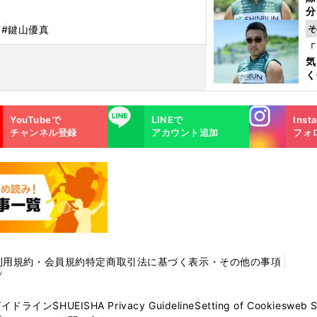
く
分
代
弦
#鍵山優真
そ
与
「
も
気
く
浴
太
Instagra
LINE
ァ
YouTubeで
LINEで
Inst
m
チャンネル登録
アカウント追加
フォ
利用規約・会員規約
特定商取引法に基づく表示・その他の事項
プ
ガイドライン
SHUEISHA Privacy Guideline
Setting of Cookies
web 