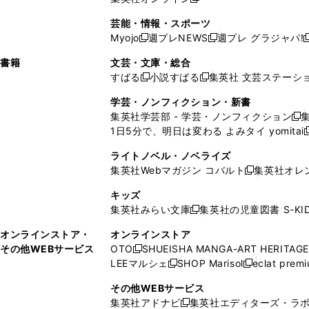
し
新
し
し
し
ン
ィ
ン
ン
開
で
開
で
い
し
い
い
い
ド
ン
ド
ド
芸能・情報・スポーツ
く
開
く
開
ウ
い
ウ
ウ
ウ
ウ
ド
ウ
ウ
Myojo
週プレNEWS
週プレ グラジャパ!
く
く
新
新
新
ィ
ウ
ィ
ィ
ィ
で
ウ
で
で
し
し
ン
ィ
ン
ン
ン
書籍
文芸・文庫・総合
開
で
開
開
い
い
ド
ン
ド
ド
ド
すばる
小説すばる
集英社 文芸ステーシ
く
開
く
く
新
新
ウ
ウ
ウ
ド
ウ
ウ
ウ
く
し
し
ィ
ィ
学芸・ノンフィクション・新書
で
ウ
で
で
で
い
い
ン
ン
集英社学芸部 - 学芸・ノンフィクション
開
で
開
開
開
新
ウ
ウ
ド
ド
1日5分で、明日は変わる よみタイ yomitai
く
開
く
く
く
し
新
ィ
ィ
ウ
ウ
く
い
ン
ン
ライトノベル・ノベライズ
で
で
ウ
ド
ド
集英社Webマガジン コバルト
集英社オレ
開
開
新
ィ
ウ
ウ
く
く
し
ン
キッズ
で
で
い
ド
集英社みらい文庫
集英社の児童図書 S-KID
開
開
新
ウ
ウ
く
く
し
ィ
オンラインストア・
オンラインストア
で
い
ン
その他WEBサービス
OTO
SHUEISHA MANGA-ART HERITAGE
開
新
ウ
ド
LEEマルシェ
SHOP Marisol
eclat prem
く
し
新
新
ィ
ウ
い
し
し
ン
その他WEBサービス
で
ウ
い
い
ド
集英社アドナビ
集英社エディターズ・ラ
開
新