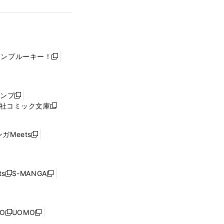
ャンプルーキー！
新
し
い
ウ
ャンプ
新
ィ
社コミック文庫
し
新
ン
い
し
ド
ウ
い
ウ
ガMeets
新
ィ
ウ
で
し
ン
ィ
開
い
ド
ン
く
ウ
ウ
ド
s
S-MANGA
新
新
ィ
で
ウ
し
し
ン
開
で
い
い
ド
く
開
ウ
ウ
ウ
NO
UOMO
く
新
新
ィ
ィ
で