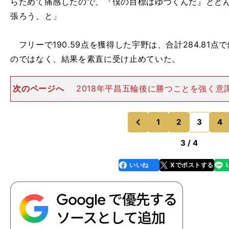
らためて痛感したので、『僕の目標はゆづくんだ』とど
張ろう、と」
フリーで190.59点を獲得した宇野は、合計284.81
のではなく、結果を素直に受け止めていた。
次のページへ
2018年平昌五輪後に勝つことを強く意
ーズンは新たな道を模索した宇野。コーチ不在の時期に
が、ランビエールコーチに師事してから、勝ちたいと思
は「逃げ」と思い込ん
1
2
3
4
のページへ
のページへ
前
3 / 4
いいね
Xでポストする
line
faceboo
x
k