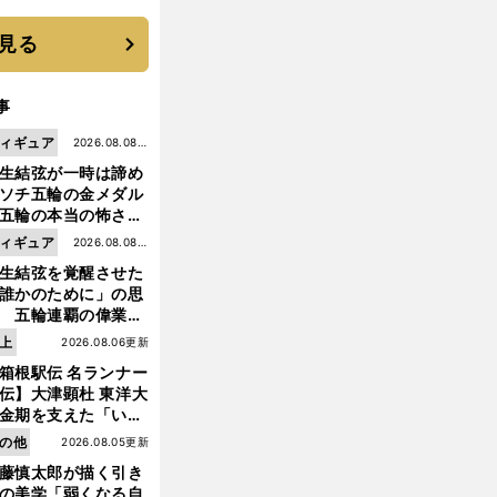
 それでもプロではな
大学進学を選ぶ理由
見る
事
ィギュア
2026.08.08更
生結弦が一時は諦め
新
ソチ五輪の金メダル
五輪の本当の怖さを
った......」
ィギュア
2026.08.08更
生結弦を覚醒させた
新
誰かのために」の思
 五輪連覇の偉業へ
道のり
前
上
2026.08.06更新
へ
箱根駅伝 名ランナー
伝】大津顕杜 東洋大
金期を支えた「いぶ
銀」の存在 最後は同
の他
2026.08.05更新
の設楽兄弟も受賞で
藤慎太郎が描く引き
なかった金栗杯に輝
の美学「弱くなる自