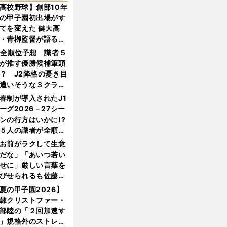
高校野球】創部10年
の甲子園初出場がす
てを変えた 健大高
・青栁監督が語る
機動破壊」はこうし
1全順位予想 識者５
生まれた
が推す優勝候補筆頭
？ J2降格の憂き目
遭いそうな３クラブ
は？
春制が導入されたJ1
ーグ2026－27シー
ンの行方はいかに!?
５人の識者が全順位
大胆予想
お前がラクして生意
だな」「あいつ若い
せに」厳しい言葉を
びせられるも佐藤慎
郎が貫いた誇りとフ
夏の甲子園2026】
ンへの思い
隷クリストファー・
部陸の「２回加速す
」規格外のストレー