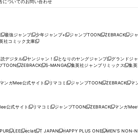
告についてのお問い合わせ
プ
最強ジャンプ
少年ジャンプ+
ジャンプTOON
ZEBRACK
ジ
新
新
新
新
新
英社コミック文庫
し
新
し
し
し
し
い
い
し
い
い
い
ウ
ウ
い
ウ
ウ
ウ
購読デジタル
ヤンジャン！
となりのヤングジャンプ
グランドジ
新
新
新
ィ
ィ
ウ
ィ
ィ
ィ
プTOON
ZEBRACK
S-MANGA
集英社ジャンプリミックス
集英
新
し
新
し
新
し
新
ン
ン
ィ
ン
ン
ン
し
い
し
い
し
い
し
ド
ド
ン
ド
ド
ド
い
ウ
い
ウ
い
ウ
い
ウ
ウ
ド
ウ
ウ
ウ
マンガMee公式サイト
リマコミ
ジャンプTOON
ZEBRACK
マン
新
新
新
新
ウ
ィ
ウ
ィ
ウ
ィ
ウ
で
で
ウ
で
で
で
し
し
し
し
し
ィ
ン
ィ
ン
ィ
ン
ィ
開
開
で
開
開
開
い
い
い
い
い
ン
ド
ン
ド
ン
ド
ン
く
く
開
く
く
く
ウ
ウ
ウ
ウ
ウ
ド
ウ
ド
ウ
ド
ウ
ド
ee公式サイト
リマコミ
ジャンプTOON
ZEBRACK
マンガMeet
く
新
新
新
新
ィ
ィ
ィ
ィ
ィ
ウ
で
ウ
で
ウ
で
ウ
し
し
し
し
ン
ン
ン
ン
ン
で
開
で
開
で
開
で
い
い
い
い
ド
ド
ド
ド
ド
開
く
開
く
開
く
開
ウ
ウ
ウ
ウ
ウ
ウ
ウ
ウ
ウ
PUR
LEE
eclat
T JAPAN
HAPPY PLUS ONE
MEN'S NON-
く
く
く
く
新
新
新
新
新
ィ
ィ
ィ
ィ
で
で
で
で
で