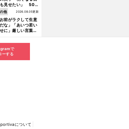
も見せたい」 50
の競輪人生に影響を
の他
2026.08.05更新
える伏見俊昭の死に
お前がラクして生意
言及
だな」「あいつ若い
せに」厳しい言葉を
びせられるも佐藤慎
郎が貫いた誇りとフ
ンへの思い
agramで
ローする
Sportivaについて