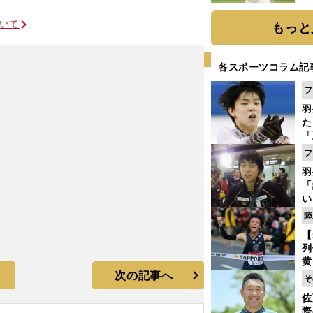
ト
く
ついて
もっと
各スポーツコラム記
フ
羽
た
「
知
フ
羽
「
い
の
陸
【
列
黄
次の記事へ
し
そ
期
佐
き
際