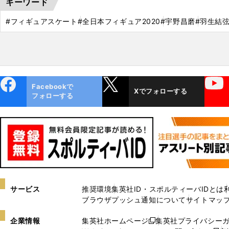
キーワード
#フィギュアスケート
#全日本フィギュア2020
#宇野昌磨
#羽生結
ebo
X
YouTube
Facebookで
Xでフォローする
ok
フォローする
サービス
推奨環境
集英社ID・スポルティーバIDとは
ブラウザプッシュ通知について
サイトマッ
企業情報
集英社ホームページ
集英社プライバシー
新