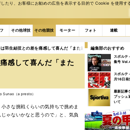
たり、お客様にお勧めの広告を表⽰する⽬的で Cookie を使⽤す
フ
その他球技
その他競技
モーター
フォト
連載
磨は羽生結弦との差を痛感して喜んだ「また頑張ろう」
編集部のおすすめ
3ページ目
スポルテ
を痛感して喜んだ「また
集号 Vol
スポルテ
月16日発
最新記事
 Sunao（a presto）
プッシュ
いて
小さな挑戦くらいの気持ちで挑めま
んじゃないかなと思うので」と、気負