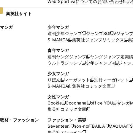
Web Sportivaについてのお問い合わせ
広
し
新
い
し
集英社サイト
ウ
い
ィ
ウ
マンガ
少年マンガ
ン
ィ
週刊少年ジャンプ
ジャンプSQ
Vジャン
ド
ン
新
新
S-MANGA
集英社ジャンプリミックス
集
ウ
ド
新
し
し
新
で
ウ
し
い
い
し
青年マンガ
開
で
い
ウ
ウ
い
週刊ヤングジャンプ
ヤングジャンプ定期
新
く
開
ウ
ィ
ィ
ウ
ウルトラジャンプ
少年ジャンプ+
ジャン
新
し
新
く
ィ
ン
ン
ィ
し
い
し
ン
ド
ド
ン
少女マンガ
い
ウ
い
ド
ウ
ウ
ド
りぼん
マーガレット
別冊マーガレット
新
新
新
ウ
ィ
ウ
ウ
で
で
ウ
S-MANGA
集英社コミック文庫
し
新
し
新
ィ
ン
ィ
で
開
開
で
い
し
い
し
ン
ド
ン
女性マンガ
開
く
く
開
ウ
い
ウ
い
ド
ウ
ド
Cookie
Cocohana
office YOU
マンガM
く
く
新
新
新
ィ
ウ
ィ
ウ
ウ
で
ウ
集英社コミック文庫
し
新
し
し
ン
ィ
ン
ィ
で
開
で
い
し
い
い
ド
ン
ド
ン
取材・ファッション
ファッション・美容
開
く
開
ウ
い
ウ
ウ
ウ
ド
ウ
ド
Seventeen
non-no
BAILA
MAQUIA
S
く
く
新
新
新
新
ィ
ウ
ィ
ィ
で
ウ
で
ウ
集英社オンライン