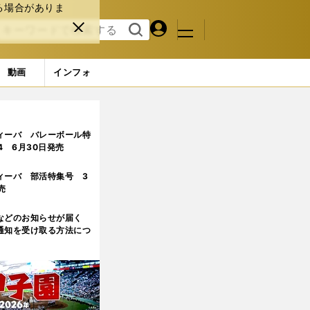
る場合がありま
マイペ
閉じ
検索
メニュ
ー
る
す
ジ
る
動画
インフォ
ィーバ バレーボール特
.4 6月30日発売
ィーバ 部活特集号 3
売
などのお知らせが届く
通知を受け取る方法につ