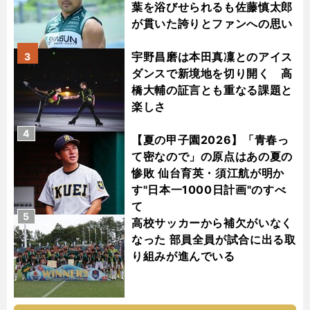
葉を浴びせられるも佐藤慎太郎
が貫いた誇りとファンへの思い
宇野昌磨は本田真凜とのアイス
3
ダンスで新境地を切り開く 高
橋大輔の証言とも重なる課題と
楽しさ
4
【夏の甲子園2026】「青春っ
て密なので」の原点はあの夏の
惨敗 仙台育英・須江航が明か
す"日本一1000日計画"のすべ
て
5
高校サッカーから補欠がいなく
なった 部員全員が試合に出る取
り組みが進んでいる