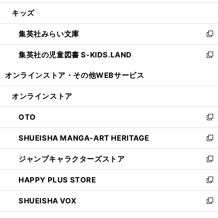
開
ウ
ン
ウ
し
キッズ
く
で
ド
ィ
い
開
ウ
ン
ウ
集英社みらい文庫
く
で
ド
ィ
新
開
ウ
ン
し
集英社の児童図書 S-KIDS.LAND
く
で
ド
い
新
開
ウ
ウ
し
オンラインストア・
その他WEBサービス
く
で
ィ
い
開
ン
ウ
オンラインストア
く
ド
ィ
ウ
ン
OTO
で
ド
新
開
ウ
し
SHUEISHA MANGA-ART HERITAGE
く
で
い
新
開
ウ
し
ジャンプキャラクターズストア
く
ィ
い
新
ン
ウ
し
HAPPY PLUS STORE
ド
ィ
い
新
ウ
ン
ウ
し
SHUEISHA VOX
で
ド
ィ
い
新
開
ウ
ン
ウ
し