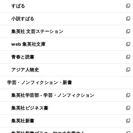
すばる
く
で
ド
新
開
ウ
し
小説すばる
く
で
い
新
開
ウ
し
集英社 文芸ステーション
く
ィ
い
新
ン
ウ
し
web 集英社文庫
ド
ィ
い
新
ウ
ン
ウ
し
青春と読書
で
ド
ィ
い
新
開
ウ
ン
ウ
し
アジア人物史
く
で
ド
ィ
い
新
開
ウ
ン
ウ
し
学芸・ノンフィクション・新書
く
で
ド
ィ
い
開
ウ
ン
ウ
集英社学芸部 - 学芸・ノンフィクション
く
で
ド
ィ
新
開
ウ
ン
し
集英社ビジネス書
く
で
ド
い
新
開
ウ
ウ
し
集英社新書
く
で
ィ
い
新
開
ン
ウ
し