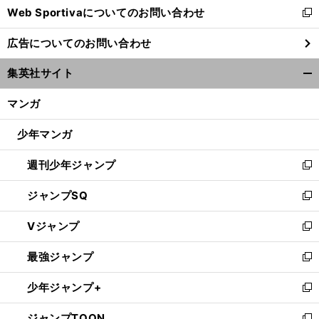
Web Sportivaについてのお問い合わせ
く
新
し
広告についてのお問い合わせ
い
ウ
集英社サイト
ィ
開
ン
く/
マンガ
ド
閉
ウ
じ
少年マンガ
で
る
開
週刊少年ジャンプ
く
新
し
ジャンプSQ
い
新
ウ
し
Vジャンプ
ィ
い
新
ン
ウ
し
最強ジャンプ
ド
ィ
い
新
ウ
ン
ウ
し
少年ジャンプ+
で
ド
ィ
い
新
開
ウ
ン
ウ
し
ジャンプTOON
く
で
ド