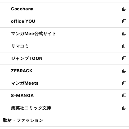
開
ウ
ン
し
Cocohana
く
で
ド
い
新
開
ウ
ウ
し
office YOU
く
で
ィ
い
新
開
ン
ウ
し
マンガMee公式サイト
く
ド
ィ
い
新
ウ
ン
ウ
し
リマコミ
で
ド
ィ
い
新
開
ウ
ン
ウ
し
ジャンプTOON
く
で
ド
ィ
い
新
開
ウ
ン
ウ
し
ZEBRACK
く
で
ド
ィ
い
新
開
ウ
ン
ウ
し
マンガMeets
く
で
ド
ィ
い
新
開
ウ
ン
ウ
し
S-MANGA
く
で
ド
ィ
い
新
開
ウ
ン
ウ
し
集英社コミック文庫
く
で
ド
ィ
い
新
開
ウ
ン
ウ
し
取材・ファッション
く
で
ド
ィ
い
開
ウ
ン
ウ