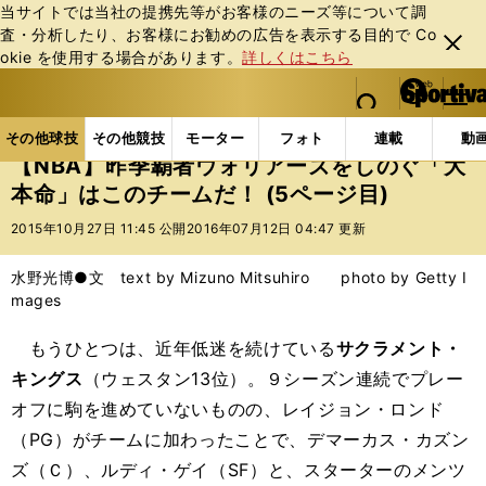
当サイトでは当社の提携先等がお客様のニーズ等について調
査・分析したり、お客様にお勧めの広告を表⽰する⽬的で Co
閉じ
okie を使⽤する場合があります。
詳しくはこちら
る
マイペ
web Sportiva (webスポルティーバ)
検索
メニュ
we
ー
その他球技の記事一覧
バスケットボール
NBA
b
ジ
その他球技
その他競技
モーター
フォト
連載
動
ス
【NBA】昨季覇者ウォリアーズをしのぐ「大
ポ
本命」はこのチームだ！ (5ページ目)
ル
テ
2015年10月27日 11:45 公開
2016年07月12日 04:47 更新
ィ
ー
水野光博●文 text by Mizuno Mitsuhiro photo by Getty I
バ
mages
もうひとつは、近年低迷を続けている
サクラメント・
キングス
（ウェスタン13位）。９シーズン連続でプレー
オフに駒を進めていないものの、レイジョン・ロンド
（PG）がチームに加わったことで、デマーカス・カズン
ズ（Ｃ）、ルディ・ゲイ（SF）と、スターターのメンツ