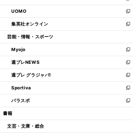
開
ウ
ン
ウ
し
UOMO
く
で
ド
ィ
い
新
開
ウ
ン
ウ
し
集英社オンライン
く
で
ド
ィ
い
新
開
ウ
ン
ウ
し
芸能・情報・スポーツ
く
で
ド
ィ
い
開
ウ
ン
ウ
Myojo
く
で
ド
ィ
新
開
ウ
ン
し
週プレNEWS
く
で
ド
い
新
開
ウ
ウ
し
週プレ グラジャパ!
く
で
ィ
い
新
開
ン
ウ
し
Sportiva
く
ド
ィ
い
新
ウ
ン
ウ
し
パラスポ
で
ド
ィ
い
新
開
ウ
ン
ウ
し
書籍
く
で
ド
ィ
い
開
ウ
ン
ウ
文芸・文庫・総合
く
で
ド
ィ
開
ウ
ン