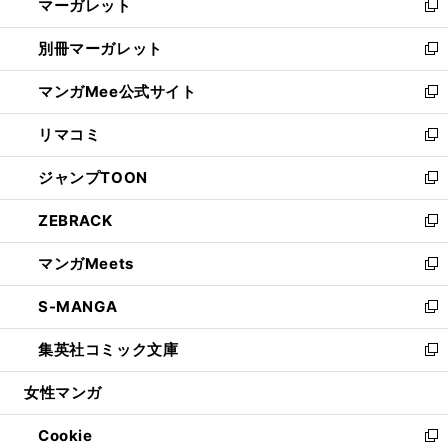
マーガレット
く
で
ド
い
新
開
ウ
ウ
し
別冊マーガレット
く
で
ィ
い
新
開
ン
ウ
し
マンガMee公式サイト
く
ド
ィ
い
新
ウ
ン
ウ
し
リマコミ
で
ド
ィ
い
新
開
ウ
ン
ウ
し
ジャンプTOON
く
で
ド
ィ
い
新
開
ウ
ン
ウ
し
ZEBRACK
く
で
ド
ィ
い
新
開
ウ
ン
ウ
し
マンガMeets
く
で
ド
ィ
い
新
開
ウ
ン
ウ
し
S-MANGA
く
で
ド
ィ
い
新
開
ウ
ン
ウ
し
集英社コミック文庫
く
で
ド
ィ
い
新
開
ウ
ン
ウ
し
女性マンガ
く
で
ド
ィ
い
開
ウ
ン
ウ
Cookie
く
で
ド
ィ
新