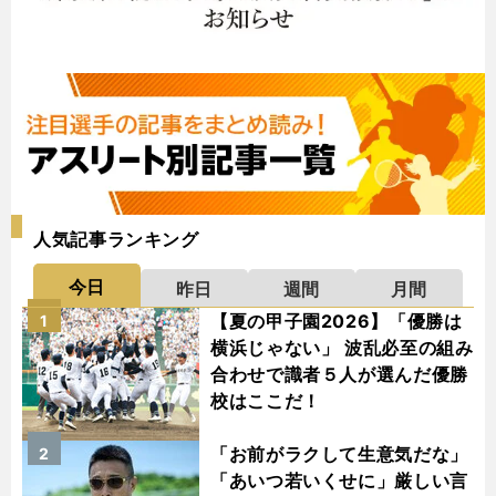
人気記事ランキング
今日
昨日
週間
月間
【夏の甲子園2026】「優勝は
1
横浜じゃない」 波乱必至の組み
合わせで識者５人が選んだ優勝
校はここだ！
「お前がラクして生意気だな」
2
「あいつ若いくせに」厳しい言