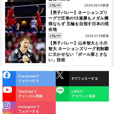
バレー
2026.08.03更新
【男子バレー】ネーションズリ
ーグで圧巻の13連勝もメダル獲
得ならず 五輪を目指す日本の現
在地
バレー
2026.07.28更新
【男子バレー】山本智大と小川
智大 ネーションズリーグ初制覇
に欠かせない「ボール落とさな
い」技術
cebo
X
Facebookで
Xでフォローする
ok
フォローする
uTube
LINE
YouTubeで
LINEで
チャンネル登録
アカウント追加
stagra
Instagramで
m
フォローする