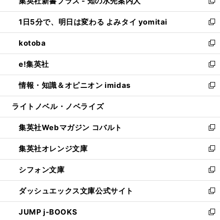
集英社新書プラス - 知の水先案内人
く
ド
ィ
い
新
ウ
ン
ウ
し
1日5分で、明日は変わる よみタイ yomitai
で
ド
ィ
い
新
開
ウ
ン
ウ
し
kotoba
く
で
ド
ィ
い
新
開
ウ
ン
ウ
し
e!集英社
く
で
ド
ィ
い
新
開
ウ
ン
ウ
し
情報・知識＆オピニオン imidas
く
で
ド
ィ
い
新
開
ウ
ン
ウ
し
ライトノベル・ノベライズ
く
で
ド
ィ
い
開
ウ
ン
ウ
集英社Webマガジン コバルト
く
で
ド
ィ
新
開
ウ
ン
し
集英社オレンジ文庫
く
で
ド
い
新
開
ウ
ウ
し
シフォン文庫
く
で
ィ
い
新
開
ン
ウ
し
ダッシュエックス文庫公式サイト
く
ド
ィ
い
新
ウ
ン
ウ
し
JUMP j-BOOKS
で
ド
ィ
い
新