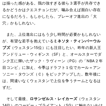
は揃った感がある。我の強すぎる彼ら３選手が共存でき
るかどうかはクエスチョンだが、噛み合えば面白い存在
になるだろう。もしかしたら、プレーオフ進出の「大
穴」かもしれない。
また、上位進出にはもう少し時間が必要かもしれない
が、有望な若手を抱えている
ミネソタ・ティンバーウル
ブズ
（ウェスタン15位）にも注目したい。昨年の新人王
アンドリュー・ウィギンス（SF）と、オールスターでダ
ンク王に輝いたザック・ラヴィーン（PG）の「NBA２年
目コンビ」に加え、今季はドラフト１位でカール＝アン
ソニー・タウンズ（Ｃ）をピックアップした。数年後に
は、間違いなくウェスタンで上位を争うチームとなるは
ずだ。
そして最後、
ロサンゼルス・レイカーズ
（ウェスタン
14位）のコービー・ブライアント（SG）に触れないわけ