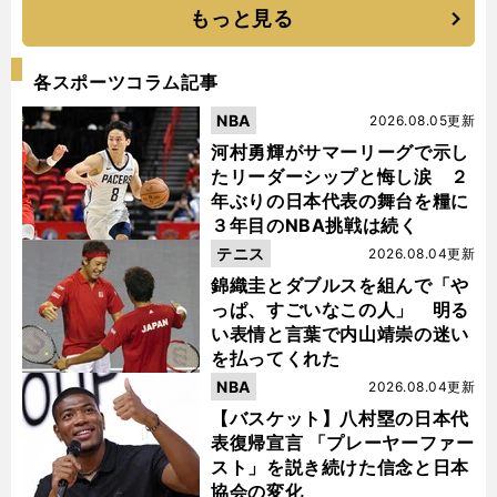
もっと見る
各スポーツコラム記事
NBA
2026.08.05更新
河村勇輝がサマーリーグで示し
たリーダーシップと悔し涙 ２
年ぶりの日本代表の舞台を糧に
３年目のNBA挑戦は続く
テニス
2026.08.04更新
錦織圭とダブルスを組んで「や
っぱ、すごいなこの人」 明る
い表情と言葉で内山靖崇の迷い
を払ってくれた
NBA
2026.08.04更新
【バスケット】八村塁の日本代
表復帰宣言 「プレーヤーファー
スト」を説き続けた信念と日本
協会の変化