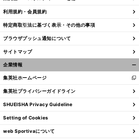
る
利用規約・会員規約
特定商取引法に基づく表示・その他の事項
ブラウザプッシュ通知について
サイトマップ
企業情報
開
く/
集英社ホームページ
新
閉
し
じ
集英社プライバシーガイドライン
い
る
ウ
【
N
】
。
･
SHUEISHA Privacy Guideline
BA
大ブレイクから３年
Ｊ
リンが見つけた真の居場所
ィ
ン
Setting of Cookies
ド
ウ
web Sportivaについて
で
開