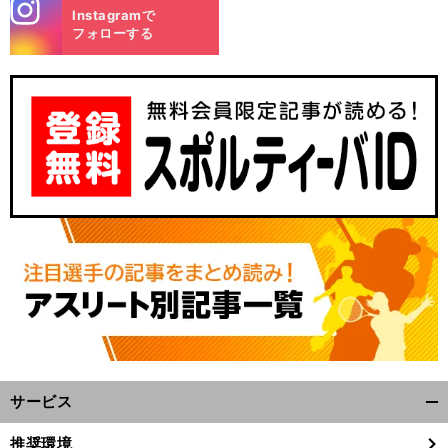
stagra
Instagramで
m
フォローする
サービス
開
く/
推奨環境