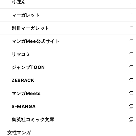
りぼん
く
で
ド
ィ
新
開
ウ
ン
し
マーガレット
く
で
ド
い
新
開
ウ
ウ
し
別冊マーガレット
く
で
ィ
い
新
開
ン
ウ
し
マンガMee公式サイト
く
ド
ィ
い
新
ウ
ン
ウ
し
リマコミ
で
ド
ィ
い
新
開
ウ
ン
ウ
し
ジャンプTOON
く
で
ド
ィ
い
新
開
ウ
ン
ウ
し
ZEBRACK
く
で
ド
ィ
い
新
開
ウ
ン
ウ
し
マンガMeets
く
で
ド
ィ
い
新
開
ウ
ン
ウ
し
S-MANGA
く
で
ド
ィ
い
新
開
ウ
ン
ウ
し
集英社コミック文庫
く
で
ド
ィ
い
新
開
ウ
ン
ウ
し
女性マンガ
く
で
ド
ィ
い