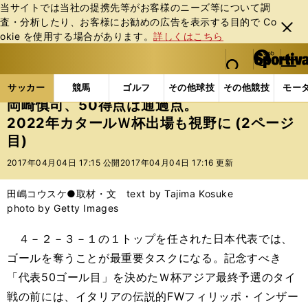
当サイトでは当社の提携先等がお客様のニーズ等について調
査・分析したり、お客様にお勧めの広告を表⽰する⽬的で Co
閉じ
okie を使⽤する場合があります。
詳しくはこちら
る
マイペ
web Sportiva (webスポルティーバ)
検索
メニュ
we
ー
サッカーの記事一覧
海外サッカー
海外サッカー
b
ジ
サッカー
競馬
ゴルフ
その他球技
その他競技
モー
ス
岡崎慎司、50得点は通過点。
ポ
2022年カタールＷ杯出場も視野に (2ページ
ル
目)
テ
ィ
2017年04月04日 17:15 公開
2017年04月04日 17:16 更新
ー
バ
田嶋コウスケ●取材・文 text by Tajima Kosuke
photo by Getty Images
４－２－３－１の１トップを任された日本代表では、
ゴールを奪うことが最重要タスクになる。記念すべき
「代表50ゴール目」を決めたＷ杯アジア最終予選のタイ
戦の前には、イタリアの伝説的FWフィリッポ・インザー