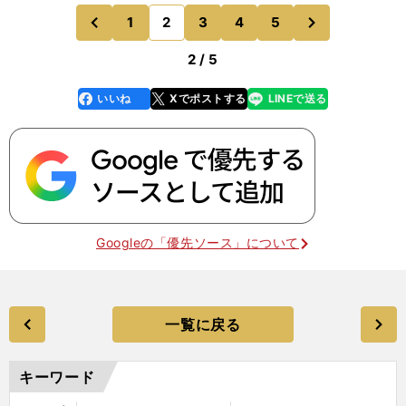
が今はそれ（守備面での貢献やハードワーク）を認
次
1
2
3
4
5
のページへ
のページへ
めてくれている」
前
2 / 5
いいね
Xでポストする
LINEで送る
line
faceboo
x
k
Googleの「優先ソース」について
一覧に戻る
キーワード