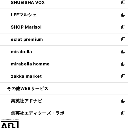
SHUEISHA VOX
で
ド
ィ
い
新
開
ウ
ン
ウ
し
LEEマルシェ
く
で
ド
ィ
い
新
開
ウ
ン
ウ
し
SHOP Marisol
く
で
ド
ィ
い
新
開
ウ
ン
ウ
し
eclat premium
く
で
ド
ィ
い
新
開
ウ
ン
ウ
し
mirabella
く
で
ド
ィ
い
新
開
ウ
ン
ウ
し
mirabella homme
く
で
ド
ィ
い
新
開
ウ
ン
ウ
し
zakka market
く
で
ド
ィ
い
新
開
ウ
ン
ウ
し
その他WEBサービス
く
で
ド
ィ
い
開
ウ
ン
ウ
集英社アドナビ
く
で
ド
ィ
新
開
ウ
ン
し
集英社エディターズ・ラボ
く
で
ド
い
新
開
ウ
ウ
し
く
で
ィ
い