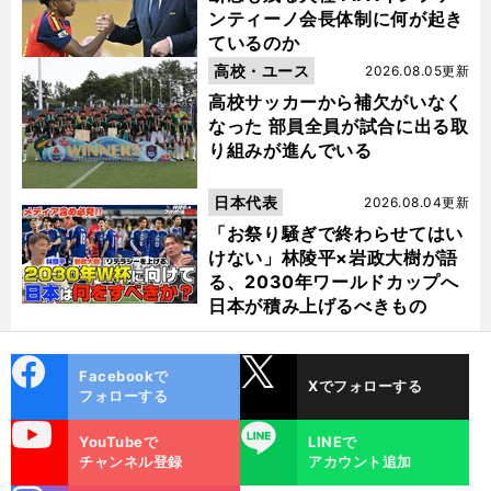
ンティーノ会長体制に何が起き
ているのか
高校・ユース
2026.08.05更新
高校サッカーから補欠がいなく
なった 部員全員が試合に出る取
り組みが進んでいる
日本代表
2026.08.04更新
「お祭り騒ぎで終わらせてはい
けない」林陵平×岩政大樹が語
る、2030年ワールドカップへ
日本が積み上げるべきもの
cebo
X
Facebookで
Xでフォローする
ok
フォローする
uTube
LINE
YouTubeで
LINEで
チャンネル登録
アカウント追加