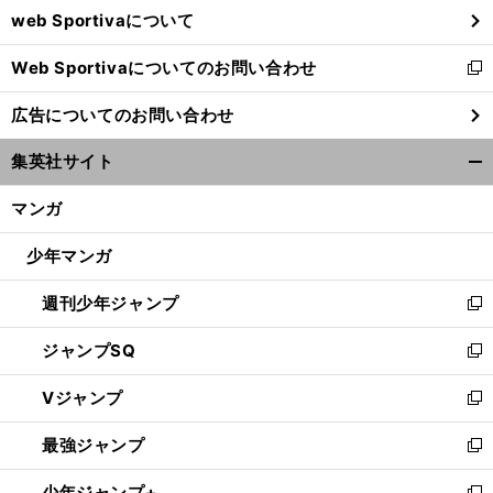
web Sportivaについて
で
開
Web Sportivaについてのお問い合わせ
く
新
し
広告についてのお問い合わせ
い
ウ
集英社サイト
ィ
開
ン
く/
マンガ
ド
閉
ウ
じ
少年マンガ
で
る
開
週刊少年ジャンプ
く
新
し
ジャンプSQ
い
新
ウ
し
Vジャンプ
ィ
い
新
ン
ウ
し
最強ジャンプ
ド
ィ
い
新
ウ
ン
ウ
し
少年ジャンプ+
で