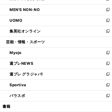
開
ウ
ン
ウ
し
MEN'S NON-NO
く
で
ド
ィ
い
新
開
ウ
ン
ウ
し
UOMO
く
で
ド
ィ
い
新
開
ウ
ン
ウ
し
集英社オンライン
く
で
ド
ィ
い
新
開
ウ
ン
ウ
し
芸能・情報・スポーツ
く
で
ド
ィ
い
開
ウ
ン
ウ
Myojo
く
で
ド
ィ
新
開
ウ
ン
し
週プレNEWS
く
で
ド
い
新
開
ウ
ウ
し
週プレ グラジャパ!
く
で
ィ
い
新
開
ン
ウ
し
Sportiva
く
ド
ィ
い
新
ウ
ン
ウ
し
パラスポ
で
ド
ィ
い
新
開
ウ
ン
ウ
し
書籍
く
で
ド
ィ
い
開
ウ