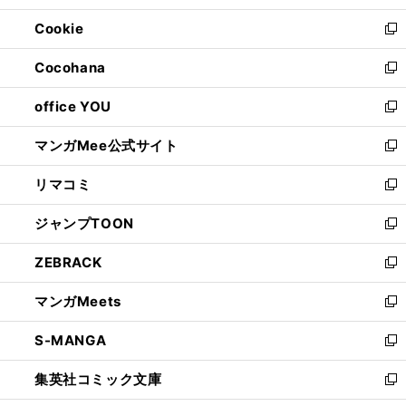
開
ウ
ン
ウ
Cookie
く
で
ド
ィ
新
開
ウ
ン
し
Cocohana
く
で
ド
い
新
開
ウ
ウ
し
office YOU
く
で
ィ
い
新
開
ン
ウ
し
マンガMee公式サイト
く
ド
ィ
い
新
ウ
ン
ウ
し
リマコミ
で
ド
ィ
い
新
開
ウ
ン
ウ
し
ジャンプTOON
く
で
ド
ィ
い
新
開
ウ
ン
ウ
し
ZEBRACK
く
で
ド
ィ
い
新
開
ウ
ン
ウ
し
マンガMeets
く
で
ド
ィ
い
新
開
ウ
ン
ウ
し
S-MANGA
く
で
ド
ィ
い
新
開
ウ
ン
ウ
し
集英社コミック文庫
く
で
ド
ィ
い
新
開
ウ
ン
ウ
し