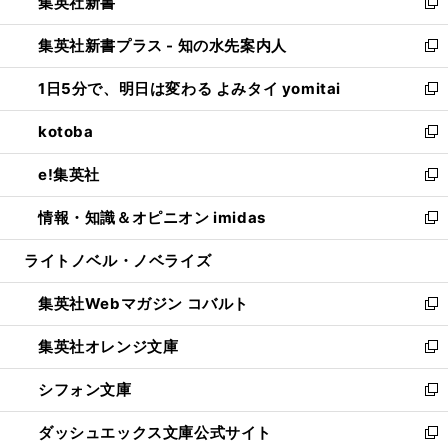
集英社新書
く
で
ィ
い
新
開
ン
ウ
し
集英社新書プラス - 知の水先案内人
く
ド
ィ
い
新
ウ
ン
ウ
し
1日5分で、明日は変わる よみタイ yomitai
で
ド
ィ
い
新
開
ウ
ン
ウ
し
kotoba
く
で
ド
ィ
い
新
開
ウ
ン
ウ
し
e!集英社
く
で
ド
ィ
い
新
開
ウ
ン
ウ
し
情報・知識＆オピニオン imidas
く
で
ド
ィ
い
新
開
ウ
ン
ウ
し
ライトノベル・ノベライズ
く
で
ド
ィ
い
開
ウ
ン
ウ
集英社Webマガジン コバルト
く
で
ド
ィ
新
開
ウ
ン
し
集英社オレンジ文庫
く
で
ド
い
新
開
ウ
ウ
し
シフォン文庫
く
で
ィ
い
新
開
ン
ウ
し
ダッシュエックス文庫公式サイト
く
ド
ィ
い
新