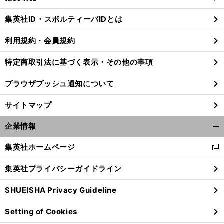
閉
じ
集英社ID・スポルティーバIDとは
る
利用規約・会員規約
特定商取引法に基づく表示・その他の事項
ブラウザプッシュ通知について
サイトマップ
企業情報
開
く/
集英社ホームページ
新
閉
し
じ
集英社プライバシーガイドライン
い
る
前
へ
ウ
SHUEISHA Privacy Guideline
ィ
ン
Setting of Cookies
ド
ウ