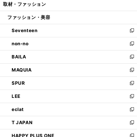
取材・ファッション
く
で
ド
ィ
い
開
ウ
ン
ウ
ファッション・美容
く
で
ド
ィ
開
ウ
ン
Seventeen
く
で
ド
新
開
ウ
し
non-no
く
で
い
新
開
ウ
し
BAILA
く
ィ
い
新
ン
ウ
し
MAQUIA
ド
ィ
い
新
ウ
ン
ウ
し
SPUR
で
ド
ィ
い
新
開
ウ
ン
ウ
し
LEE
く
で
ド
ィ
い
新
開
ウ
ン
ウ
し
eclat
く
で
ド
ィ
い
新
開
ウ
ン
ウ
し
T JAPAN
く
で
ド
ィ
い
新
開
ウ
ン
ウ
し
HAPPY PLUS ONE
く
で
ド
ィ
い
新