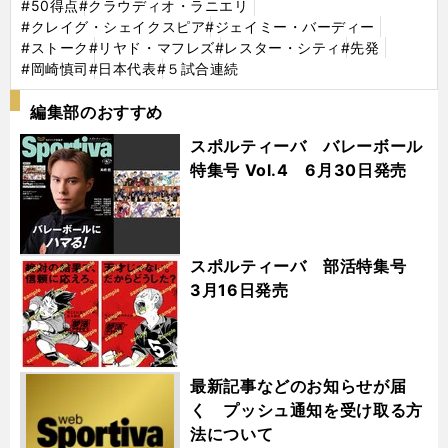
#50得点
#クラウディオ・ラニエリ
#クレイグ・シェイクスピア
#ジェイミー・バーディー
#ストーク
#リヤド・マフレズ
#レスター・シティ
#先発
#岡崎慎司
#日本代表
#５試合連続
編集部のおすすめ
スポルティーバ バレーボール
特集号 Vol.4 6月30日発売
スポルティーバ 部活特集号
3月16日発売
最新記事などのお知らせが届
く プッシュ通知を受け取る方
法について