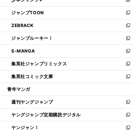
ド
ィ
い
新
開
ウ
ン
ウ
し
ジャンプTOON
く
で
ド
ィ
い
新
開
ウ
ン
ウ
し
ZEBRACK
く
で
ド
ィ
い
新
開
ウ
ン
ウ
し
ジャンプルーキー！
く
で
ド
ィ
い
新
開
ウ
ン
ウ
し
S-MANGA
く
で
ド
ィ
い
新
開
ウ
ン
ウ
し
集英社ジャンプリミックス
く
で
ド
ィ
い
新
開
ウ
ン
ウ
し
集英社コミック文庫
く
で
ド
ィ
い
新
開
ウ
ン
ウ
し
青年マンガ
く
で
ド
ィ
い
開
ウ
ン
ウ
週刊ヤングジャンプ
く
で
ド
ィ
新
開
ウ
ン
し
ヤングジャンプ定期購読デジタル
く
で
ド
い
新
開
ウ
ウ
し
ヤンジャン！
く
で
ィ
い
新