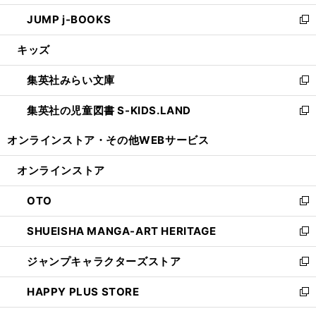
ウ
ン
ウ
し
JUMP j-BOOKS
で
ド
ィ
い
新
開
ウ
ン
ウ
し
キッズ
く
で
ド
ィ
い
開
ウ
ン
ウ
集英社みらい文庫
く
で
ド
ィ
新
開
ウ
ン
し
集英社の児童図書 S-KIDS.LAND
く
で
ド
い
新
開
ウ
ウ
し
オンラインストア・
その他WEBサービス
く
で
ィ
い
開
ン
ウ
オンラインストア
く
ド
ィ
ウ
ン
OTO
で
ド
新
開
ウ
し
SHUEISHA MANGA-ART HERITAGE
く
で
い
新
開
ウ
し
ジャンプキャラクターズストア
く
ィ
い
新
ン
ウ
し
HAPPY PLUS STORE
ド
ィ
い
新
ウ
ン
ウ
し