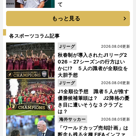
て
もっと見る
各スポーツコラム記事
Jリーグ
2026.08.06更新
秋春制が導入されたJ1リーグ2
026－27シーズンの行方はい
かに!? ５人の識者が全順位を
大胆予想
Jリーグ
2026.08.06更新
J1全順位予想 識者５人が推す
優勝候補筆頭は？ J2降格の憂
き目に遭いそうな３クラブと
は？
海外サッカー
2026.08.05更新
「ワールドカップ売却計画」は
断念も残る火種 FIFAインファ