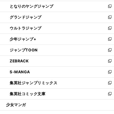
開
ン
ウ
し
となりのヤングジャンプ
く
ド
ィ
い
新
ウ
ン
ウ
し
グランドジャンプ
で
ド
ィ
い
新
開
ウ
ン
ウ
し
ウルトラジャンプ
く
で
ド
ィ
い
新
開
ウ
ン
ウ
し
少年ジャンプ+
く
で
ド
ィ
い
新
開
ウ
ン
ウ
し
ジャンプTOON
く
で
ド
ィ
い
新
開
ウ
ン
ウ
し
ZEBRACK
く
で
ド
ィ
い
新
開
ウ
ン
ウ
し
S-MANGA
く
で
ド
ィ
い
新
開
ウ
ン
ウ
し
集英社ジャンプリミックス
く
で
ド
ィ
い
新
開
ウ
ン
ウ
し
集英社コミック文庫
く
で
ド
ィ
い
新
開
ウ
ン
ウ
し
少女マンガ
く
で
ド
ィ
い
開
ウ
ン
ウ