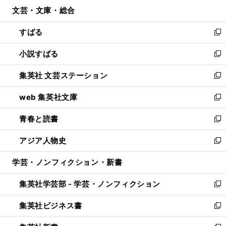
ン
ウ
文芸・文庫・総合
く
で
ド
ィ
開
ウ
ン
すばる
く
で
ド
新
開
ウ
し
小説すばる
く
で
い
新
開
ウ
し
集英社 文芸ステーション
く
ィ
い
新
ン
ウ
し
web 集英社文庫
ド
ィ
い
新
ウ
ン
ウ
し
青春と読書
で
ド
ィ
い
新
開
ウ
ン
ウ
し
アジア人物史
く
で
ド
ィ
い
新
開
ウ
ン
ウ
し
学芸・ノンフィクション・新書
く
で
ド
ィ
い
開
ウ
ン
ウ
集英社学芸部 - 学芸・ノンフィクション
く
で
ド
ィ
新
開
ウ
ン
し
集英社ビジネス書
く
で
ド
い
新
開
ウ
ウ
し