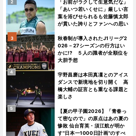
「お前がラクして生意気だな」
2
「あいつ若いくせに」厳しい言
葉を浴びせられるも佐藤慎太郎
が貫いた誇りとファンへの思い
秋春制が導入されたJ1リーグ2
3
026－27シーズンの行方はい
かに!? ５人の識者が全順位を
大胆予想
4
宇野昌磨は本田真凜とのアイス
ダンスで新境地を切り開く 高
橋大輔の証言とも重なる課題と
楽しさ
5
【夏の甲子園2026】「青春っ
て密なので」の原点はあの夏の
惨敗 仙台育英・須江航が明か
す"日本一1000日計画"のすべ