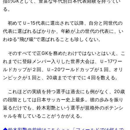
指のGKとして、豊富な年代別日本代表経験を持ってい
る。
初めてＵ−15代表に選出されて以降、自分と同世代の
代表に選ばれるばかりか、年齢が上の世代の代表に、い
わゆる"飛び級"で選ばれることも珍しくない。
そのすべてで正GKを務めたわけではないとはいえ、こ
れまでに登録メンバー入りした世界大会は、Ｕ−17ワー
ルドカップが２回、Ｕ−20ワールドカップが１回、オリ
ンピックが１回と、20歳までですでに４回を数える。
これほどの実績を持つ選手は過去にも例がなく、20歳
の段階としては日本サッカー史上最多。彼の歩みを振り
返るだけでも、鈴木彩艶という選手が規格外のポテンシ
ャルを有していることがうかがえる。
◆鈴木彩艷＠前編はこちら＞＞「フィールドでは何もで