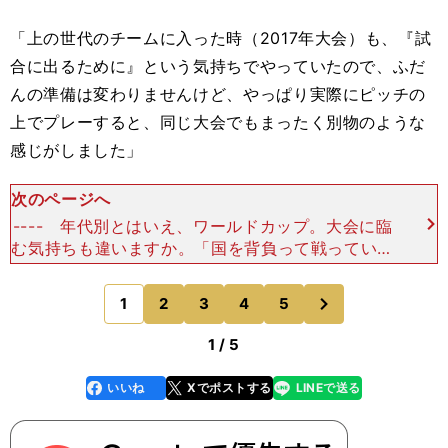
「上の世代のチームに入った時（2017年大会）も、『試
合に出るために』という気持ちでやっていたので、ふだ
んの準備は変わりませんけど、やっぱり実際にピッチの
上でプレーすると、同じ大会でもまったく別物のような
感じがしました」
次のページへ
---- 年代別とはいえ、ワールドカップ。大会に臨
む気持ちも違いますか。「国を背負って戦っていま
すし、アンダー世代ではありますけど、ワールドカ
ップは誰もが出られる大会ではないですから。楽し
次
1
2
3
4
5
のページへ
いとともに
1 / 5
いいね
Xでポストする
LINEで送る
line
faceboo
x
k