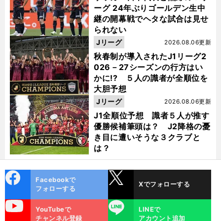
ーグ 24年ぶりゴールデン生中
継の開幕戦でヘタな試合は見せ
られない
Jリーグ
2026.08.06更新
秋春制が導入されたJ1リーグ2
026－27シーズンの行方はい
かに!? ５人の識者が全順位を
大胆予想
Jリーグ
2026.08.06更新
J1全順位予想 識者５人が推す
優勝候補筆頭は？ J2降格の憂
き目に遭いそうな３クラブと
は？
cebo
X
Facebookで
Xでフォローする
ok
フォローする
uTube
LINE
YouTubeで
LINEで
チャンネル登録
アカウント追加