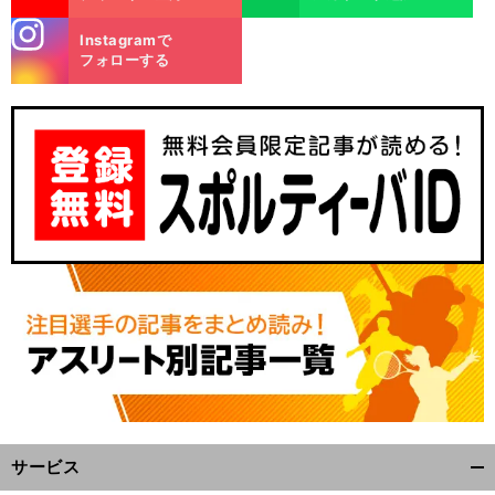
stagra
Instagramで
m
フォローする
フ
」
。
・
本
」
前
へ
サービス
開