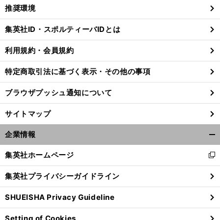
く/
推奨環境
閉
じ
集英社ID・スポルティーバIDとは
る
利用規約・会員規約
特定商取引法に基づく表示・その他の事項
ブラウザプッシュ通知について
サイトマップ
企業情報
開
く/
集英社ホームページ
新
閉
し
じ
集英社プライバシーガイドライン
い
る
ウ
SHUEISHA Privacy Guideline
ィ
ン
Setting of Cookies
ド