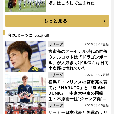
壊」はこうして生まれた
もっと見る
各スポーツコラム記事
Jリーグ
2026.08.07更新
宮市亮のアーセナル時代の同僚
ウォルコットは『ドラゴンボー
ル』が大好き ポドルスキは日向
小次郎に憧れていた
Jリーグ
2026.08.07更新
横浜Ｆ・マリノスの宮市亮を育
てた『NARUTO』と『SLAM
DUNK』 中京大中京の同級
生・木原龍一は"ジャンプ係"だ
った
Jリーグ
2026.08.06更新
サッカー日本代表と無縁のＪリ