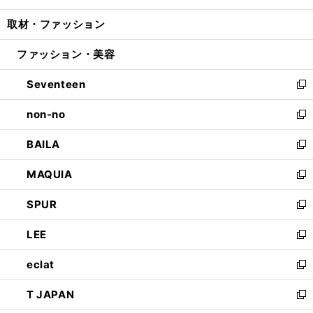
開
ウ
ン
ウ
し
取材・ファッション
く
で
ド
ィ
い
開
ウ
ン
ウ
ファッション・美容
く
で
ド
ィ
開
ウ
ン
Seventeen
く
で
ド
新
開
ウ
し
non-no
く
で
い
新
開
ウ
し
BAILA
く
ィ
い
新
ン
ウ
し
MAQUIA
ド
ィ
い
新
ウ
ン
ウ
し
SPUR
で
ド
ィ
い
新
開
ウ
ン
ウ
し
LEE
く
で
ド
ィ
い
新
開
ウ
ン
ウ
し
eclat
く
で
ド
ィ
い
新
開
ウ
ン
ウ
し
T JAPAN
く
で
ド
ィ
い
新
開
ウ
ン
ウ
し