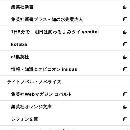
開
ウ
ウ
し
集英社新書
く
で
ィ
い
新
開
ン
ウ
し
集英社新書プラス - 知の水先案内人
く
ド
ィ
い
新
ウ
ン
ウ
し
1日5分で、明日は変わる よみタイ yomitai
で
ド
ィ
い
新
開
ウ
ン
ウ
し
kotoba
く
で
ド
ィ
い
新
開
ウ
ン
ウ
し
e!集英社
く
で
ド
ィ
い
新
開
ウ
ン
ウ
し
情報・知識＆オピニオン imidas
く
で
ド
ィ
い
新
開
ウ
ン
ウ
し
ライトノベル・ノベライズ
く
で
ド
ィ
い
開
ウ
ン
ウ
集英社Webマガジン コバルト
く
で
ド
ィ
新
開
ウ
ン
し
集英社オレンジ文庫
く
で
ド
い
新
開
ウ
ウ
し
シフォン文庫
く
で
ィ
い
新
開
ン
ウ
し