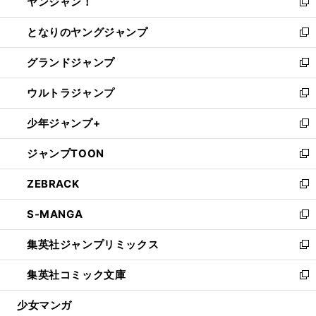
ヤンジャン！
く
で
ィ
い
新
開
ン
ウ
し
となりのヤングジャンプ
く
ド
ィ
い
新
ウ
ン
ウ
し
グランドジャンプ
で
ド
ィ
い
新
開
ウ
ン
ウ
し
ウルトラジャンプ
く
で
ド
ィ
い
新
開
ウ
ン
ウ
し
少年ジャンプ+
く
で
ド
ィ
い
新
開
ウ
ン
ウ
し
ジャンプTOON
く
で
ド
ィ
い
新
開
ウ
ン
ウ
し
ZEBRACK
く
で
ド
ィ
い
新
開
ウ
ン
ウ
し
S-MANGA
く
で
ド
ィ
い
新
開
ウ
ン
ウ
し
集英社ジャンプリミックス
く
で
ド
ィ
い
新
開
ウ
ン
ウ
し
集英社コミック文庫
く
で
ド
ィ
い
新
開
ウ
ン
ウ
し
少女マンガ
く
で
ド
ィ
い