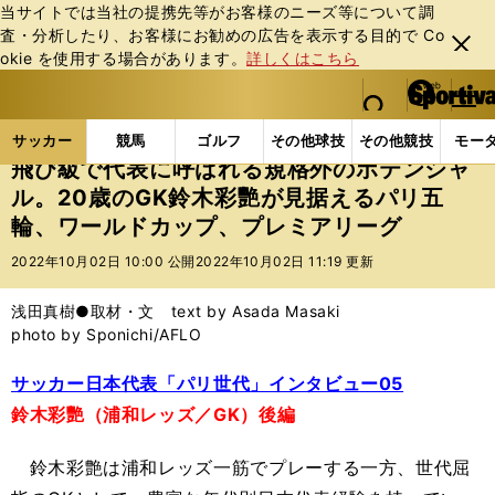
当サイトでは当社の提携先等がお客様のニーズ等について調
査・分析したり、お客様にお勧めの広告を表⽰する⽬的で Co
閉じ
okie を使⽤する場合があります。
詳しくはこちら
る
マイペ
web Sportiva (webスポルティーバ)
検索
メニュ
we
ー
サッカーの記事一覧
サッカー代表
日本代表
飛
b
ジ
サッカー
競馬
ゴルフ
その他球技
その他競技
モー
ス
飛び級で代表に呼ばれる規格外のポテンシャ
ポ
ル。20歳のGK鈴木彩艷が見据えるパリ五
ル
輪、ワールドカップ、プレミアリーグ
テ
ィ
2022年10月02日 10:00 公開
2022年10月02日 11:19 更新
ー
バ
浅田真樹●取材・文 text by Asada Masaki
photo by Sponichi/AFLO
サッカー日本代表「パリ世代」インタビュー05
鈴木彩艷（浦和レッズ／GK）後編
鈴木彩艶は浦和レッズ一筋でプレーする一方、世代屈