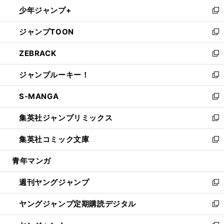
ン
ウ
し
少年ジャンプ+
で
ド
ィ
い
新
開
ウ
ン
ウ
し
ジャンプTOON
く
で
ド
ィ
い
新
開
ウ
ン
ウ
し
ZEBRACK
く
で
ド
ィ
い
新
開
ウ
ン
ウ
し
ジャンプルーキー！
く
で
ド
ィ
い
新
開
ウ
ン
ウ
し
S-MANGA
く
で
ド
ィ
い
新
開
ウ
ン
ウ
し
集英社ジャンプリミックス
く
で
ド
ィ
い
新
開
ウ
ン
ウ
し
集英社コミック文庫
く
で
ド
ィ
い
新
開
ウ
ン
ウ
し
青年マンガ
く
で
ド
ィ
い
開
ウ
ン
ウ
週刊ヤングジャンプ
く
で
ド
ィ
新
開
ウ
ン
し
ヤングジャンプ定期購読デジタル
く
で
ド
い
新
開
ウ
ウ
し