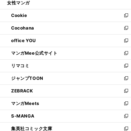
女性マンガ
く
で
ド
ィ
い
開
ウ
ン
ウ
Cookie
く
で
ド
ィ
新
開
ウ
ン
し
Cocohana
く
で
ド
い
新
開
ウ
ウ
し
office YOU
く
で
ィ
い
新
開
ン
ウ
し
マンガMee公式サイト
く
ド
ィ
い
新
ウ
ン
ウ
し
リマコミ
で
ド
ィ
い
新
開
ウ
ン
ウ
し
ジャンプTOON
く
で
ド
ィ
い
新
開
ウ
ン
ウ
し
ZEBRACK
く
で
ド
ィ
い
新
開
ウ
ン
ウ
し
マンガMeets
く
で
ド
ィ
い
新
開
ウ
ン
ウ
し
S-MANGA
く
で
ド
ィ
い
新
開
ウ
ン
ウ
し
集英社コミック文庫
く
で
ド
ィ
い
新