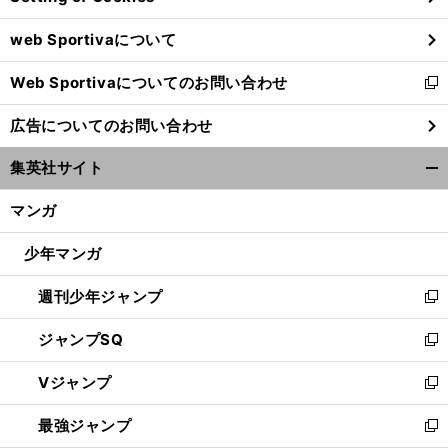
ウ
web Sportivaについて
で
開
Web Sportivaについてのお問い合わせ
く
新
し
広告についてのお問い合わせ
い
ウ
集英社サイト
ィ
開
ン
く/
マンガ
ド
閉
ウ
じ
少年マンガ
で
る
開
週刊少年ジャンプ
く
新
し
ジャンプSQ
い
新
ウ
し
Vジャンプ
ィ
い
新
ン
ウ
し
最強ジャンプ
ド
ィ
い
新
ウ