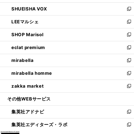
ウ
ン
ウ
し
SHUEISHA VOX
で
ド
ィ
い
新
開
ウ
ン
ウ
し
LEEマルシェ
く
で
ド
ィ
い
新
開
ウ
ン
ウ
し
SHOP Marisol
く
で
ド
ィ
い
新
開
ウ
ン
ウ
し
eclat premium
く
で
ド
ィ
い
新
開
ウ
ン
ウ
し
mirabella
く
で
ド
ィ
い
新
開
ウ
ン
ウ
し
mirabella homme
く
で
ド
ィ
い
新
開
ウ
ン
ウ
し
zakka market
く
で
ド
ィ
い
新
開
ウ
ン
ウ
し
その他WEBサービス
く
で
ド
ィ
い
開
ウ
ン
ウ
集英社アドナビ
く
で
ド
ィ
新
開
ウ
ン
し
集英社エディターズ・ラボ
く
で
ド
い
新
開
ウ
ウ
し