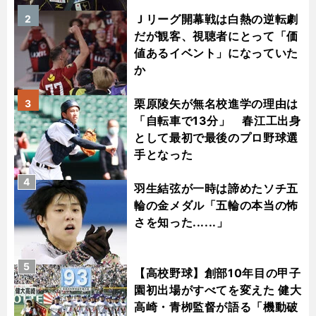
Ｊリーグ開幕戦は白熱の逆転劇
2
だが観客、視聴者にとって「価
値あるイベント」になっていた
か
栗原陵矢が無名校進学の理由は
3
「自転車で13分」 春江工出身
として最初で最後のプロ野球選
手となった
4
羽生結弦が一時は諦めたソチ五
輪の金メダル「五輪の本当の怖
さを知った......」
5
【高校野球】創部10年目の甲子
園初出場がすべてを変えた 健大
高崎・青栁監督が語る「機動破