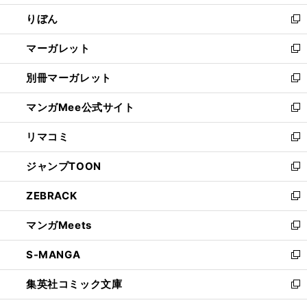
開
ウ
ン
ウ
りぼん
く
で
ド
ィ
新
開
ウ
ン
し
マーガレット
く
で
ド
い
新
開
ウ
ウ
し
別冊マーガレット
く
で
ィ
い
新
開
ン
ウ
し
マンガMee公式サイト
く
ド
ィ
い
新
ウ
ン
ウ
し
リマコミ
で
ド
ィ
い
新
開
ウ
ン
ウ
し
ジャンプTOON
く
で
ド
ィ
い
新
開
ウ
ン
ウ
し
ZEBRACK
く
で
ド
ィ
い
新
開
ウ
ン
ウ
し
マンガMeets
く
で
ド
ィ
い
新
開
ウ
ン
ウ
し
S-MANGA
く
で
ド
ィ
い
新
開
ウ
ン
ウ
し
集英社コミック文庫
く
で
ド
ィ
い
新
開
ウ
ン
ウ
し