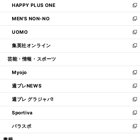
HAPPY PLUS ONE
く
で
ド
ィ
い
新
開
ウ
ン
ウ
し
MEN'S NON-NO
く
で
ド
ィ
い
新
開
ウ
ン
ウ
し
UOMO
く
で
ド
ィ
い
新
開
ウ
ン
ウ
し
集英社オンライン
く
で
ド
ィ
い
新
開
ウ
ン
ウ
し
芸能・情報・スポーツ
く
で
ド
ィ
い
開
ウ
ン
ウ
Myojo
く
で
ド
ィ
新
開
ウ
ン
し
週プレNEWS
く
で
ド
い
新
開
ウ
ウ
し
週プレ グラジャパ!
く
で
ィ
い
新
開
ン
ウ
し
Sportiva
く
ド
ィ
い
新
ウ
ン
ウ
し
パラスポ
で
ド
ィ
い
新
開
ウ
ン
ウ
し
書籍
く
で
ド