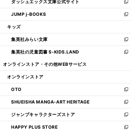
ダッシュエックス文庫公式サイト
く
ド
ィ
い
新
ウ
ン
ウ
し
JUMP j-BOOKS
で
ド
ィ
い
新
開
ウ
ン
ウ
し
キッズ
く
で
ド
ィ
い
開
ウ
ン
ウ
集英社みらい文庫
く
で
ド
ィ
新
開
ウ
ン
し
集英社の児童図書 S-KIDS.LAND
く
で
ド
い
新
開
ウ
ウ
し
オンラインストア・
その他WEBサービス
く
で
ィ
い
開
ン
ウ
オンラインストア
く
ド
ィ
ウ
ン
OTO
で
ド
新
開
ウ
し
SHUEISHA MANGA-ART HERITAGE
く
で
い
新
開
ウ
し
ジャンプキャラクターズストア
く
ィ
い
新
ン
ウ
し
HAPPY PLUS STORE
ド
ィ
い
新