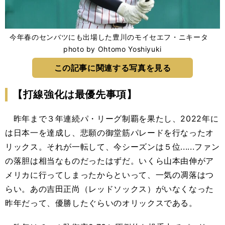
今年春のセンバツにも出場した豊川のモイセエフ・ニキータ
photo by Ohtomo Yoshiyuki
この記事に関連する写真を見る
【打線強化は最優先事項】
昨年まで３年連続パ・リーグ制覇を果たし、2022年に
は日本一を達成し、悲願の御堂筋パレードを行なったオ
リックス。それが一転して、今シーズンは５位......ファン
の落胆は相当なものだったはずだ。いくら山本由伸がア
メリカに行ってしまったからといって、一気の凋落はつ
らい。あの吉田正尚（レッドソックス）がいなくなった
昨年だって、優勝したぐらいのオリックスである。