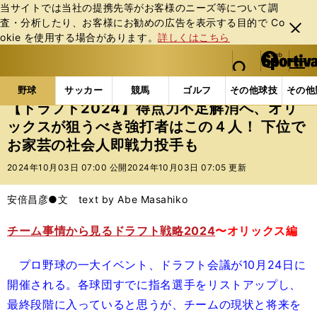
当サイトでは当社の提携先等がお客様のニーズ等について調
査・分析したり、お客様にお勧めの広告を表⽰する⽬的で Co
閉じ
okie を使⽤する場合があります。
詳しくはこちら
る
マイペ
web Sportiva (webスポルティーバ)
検索
メニュ
we
ー
野球の記事一覧
プロ野球
【ドラフト2024】得点
b
ジ
野球
サッカー
競馬
ゴルフ
その他球技
その他
ス
【ドラフト2024】得点力不足解消へ、オリ
ポ
ックスが狙うべき強打者はこの４人！ 下位で
ル
お家芸の社会人即戦力投手も
テ
ィ
2024年10月03日 07:00 公開
2024年10月03日 07:05 更新
ー
バ
安倍昌彦●文 text by Abe Masahiko
チーム事情から見るドラフト戦略2024
〜オリックス編
プロ野球の一大イベント、ドラフト会議が10月24日に
開催される。各球団すでに指名選手をリストアップし、
最終段階に入っていると思うが、チームの現状と将来を