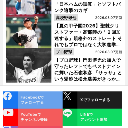
「日本ハムの誤算」とソフトバ
ンク追撃のカギ
高校野球他
2026.08.07更新
【夏の甲子園2026】聖隷クリ
ストファー・高部陸の「２回加
速する」規格外のストレート そ
れでもプロではなく大学進学を
選ぶ理由
プロ野球
2026.08.07更新
【プロ野球】門田博光の加入で
守ったレフトでもベストナイン
に輝いた石嶺和彦 「サッサ」と
いう愛称は松永浩美がきっか
け？
cebo
X
Facebookで
Xでフォローする
ok
フォローする
uTube
LINE
YouTubeで
LINEで
チャンネル登録
アカウント追加