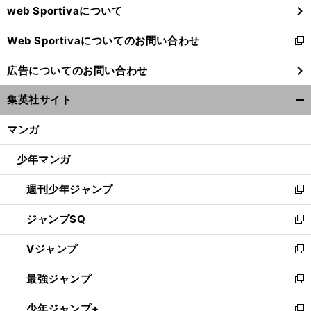
web Sportivaについて
で
開
Web Sportivaについてのお問い合わせ
く
新
し
広告についてのお問い合わせ
い
ウ
集英社サイト
ィ
開
ン
く/
マンガ
ド
閉
ウ
じ
少年マンガ
で
る
開
週刊少年ジャンプ
く
新
し
ジャンプSQ
い
新
ウ
し
Vジャンプ
ィ
い
新
ン
ウ
し
最強ジャンプ
ド
ィ
い
新
ウ
ン
ウ
し
少年ジャンプ+
で
ド
ィ
い