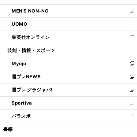
開
ウ
ン
ウ
し
MEN'S NON-NO
く
で
ド
ィ
い
新
開
ウ
ン
ウ
し
UOMO
く
で
ド
ィ
い
新
開
ウ
ン
ウ
し
集英社オンライン
く
で
ド
ィ
い
新
開
ウ
ン
ウ
し
芸能・情報・スポーツ
く
で
ド
ィ
い
開
ウ
ン
ウ
Myojo
く
で
ド
ィ
新
開
ウ
ン
し
週プレNEWS
く
で
ド
い
新
開
ウ
ウ
し
週プレ グラジャパ!
く
で
ィ
い
新
開
ン
ウ
し
Sportiva
く
ド
ィ
い
新
ウ
ン
ウ
し
パラスポ
で
ド
ィ
い
新
開
ウ
ン
ウ
し
書籍
く
で
ド
ィ
い
開
ウ
ン
ウ