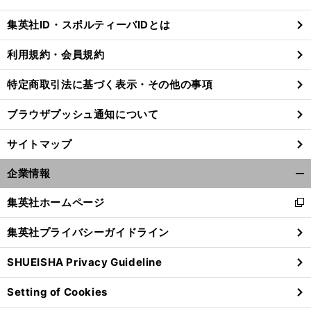
閉
じ
集英社ID・スポルティーバIDとは
る
利用規約・会員規約
特定商取引法に基づく表示・その他の事項
ブラウザプッシュ通知について
サイトマップ
企業情報
開
く/
集英社ホームページ
新
閉
し
じ
集英社プライバシーガイドライン
い
る
ウ
SHUEISHA Privacy Guideline
ィ
ン
Setting of Cookies
ド
ウ