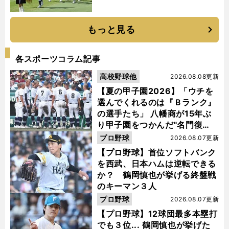
もっと見る
各スポーツコラム記事
高校野球他
2026.08.08更新
【夏の甲子園2026】「ウチを
選んでくれるのは『Ｂランク』
の選手たち」 八幡商が15年ぶ
り甲子園をつかんだ"名門復
活"の舞台裏
プロ野球
2026.08.07更新
【プロ野球】首位ソフトバンク
を西武、日本ハムは逆転できる
か？ 鶴岡慎也が挙げる終盤戦
のキーマン３人
プロ野球
2026.08.07更新
【プロ野球】12球団最多本塁打
でも３位... 鶴岡慎也が挙げた