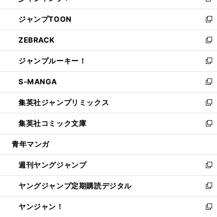
新
開
ウ
ン
ウ
し
ジャンプTOON
く
で
ド
ィ
い
新
開
ウ
ン
ウ
し
ZEBRACK
く
で
ド
ィ
い
新
開
ウ
ン
ウ
し
ジャンプルーキー！
く
で
ド
ィ
い
新
開
ウ
ン
ウ
し
S-MANGA
く
で
ド
ィ
い
新
開
ウ
ン
ウ
し
集英社ジャンプリミックス
く
で
ド
ィ
い
新
開
ウ
ン
ウ
し
集英社コミック文庫
く
で
ド
ィ
い
新
開
ウ
ン
ウ
し
青年マンガ
く
で
ド
ィ
い
開
ウ
ン
ウ
週刊ヤングジャンプ
く
で
ド
ィ
新
開
ウ
ン
し
ヤングジャンプ定期購読デジタル
く
で
ド
い
新
開
ウ
ウ
し
ヤンジャン！
く
で
ィ
い
新
開