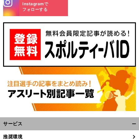
stagra
Instagramで
m
フォローする
反
。
.
前
へ
サービス
開
く/
推奨環境