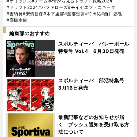
#オリックス
#チーム事情から見るドラフト戦略2024
#ドラフト2024
#バファローズ
#モイセエフ・ニキータ
#吉納翼
#安倍昌彦
#木下里都
#渡部聖弥
#竹田祐
#西川史礁
#高橋幸佑
編集部のおすすめ
スポルティーバ バレーボール
特集号 Vol.4 6月30日発売
スポルティーバ 部活特集号
3月16日発売
最新記事などのお知らせが届
く プッシュ通知を受け取る方
法について