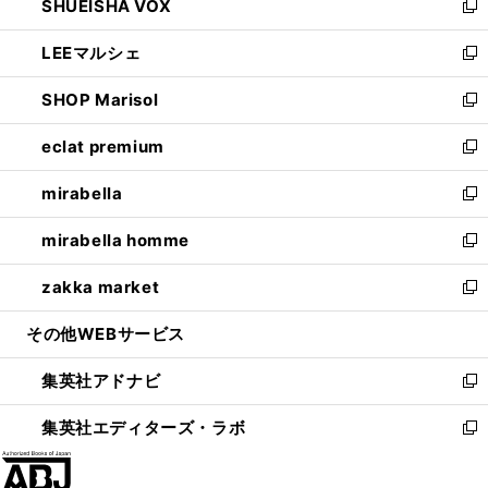
SHUEISHA VOX
で
ド
ィ
い
新
開
ウ
ン
ウ
し
LEEマルシェ
く
で
ド
ィ
い
新
開
ウ
ン
ウ
し
SHOP Marisol
く
で
ド
ィ
い
新
開
ウ
ン
ウ
し
eclat premium
く
で
ド
ィ
い
新
開
ウ
ン
ウ
し
mirabella
く
で
ド
ィ
い
新
開
ウ
ン
ウ
し
mirabella homme
く
で
ド
ィ
い
新
開
ウ
ン
ウ
し
zakka market
く
で
ド
ィ
い
新
開
ウ
ン
ウ
し
その他WEBサービス
く
で
ド
ィ
い
開
ウ
ン
ウ
集英社アドナビ
く
で
ド
ィ
新
開
ウ
ン
し
集英社エディターズ・ラボ
く
で
ド
い
新
開
ウ
ウ
し
く
で
ィ
い