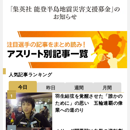
人気記事ランキング
今日
昨日
週間
月間
羽生結弦を覚醒させた「誰かの
1
ために」の思い 五輪連覇の偉
業への道のり