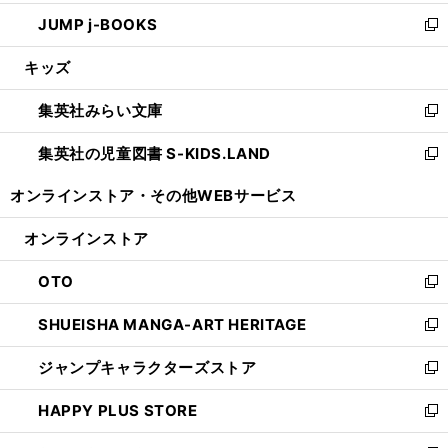
ウ
ン
ウ
し
JUMP j-BOOKS
で
ド
ィ
い
新
開
ウ
ン
ウ
し
キッズ
く
で
ド
ィ
い
開
ウ
ン
ウ
集英社みらい文庫
く
で
ド
ィ
新
開
ウ
ン
し
集英社の児童図書 S-KIDS.LAND
く
で
ド
い
新
開
ウ
ウ
し
オンラインストア・
その他WEBサービス
く
で
ィ
い
開
ン
ウ
オンラインストア
く
ド
ィ
ウ
ン
OTO
で
ド
新
開
ウ
し
SHUEISHA MANGA-ART HERITAGE
く
で
い
新
開
ウ
し
ジャンプキャラクターズストア
く
ィ
い
新
ン
ウ
し
HAPPY PLUS STORE
ド
ィ
い
新
ウ
ン
ウ
し