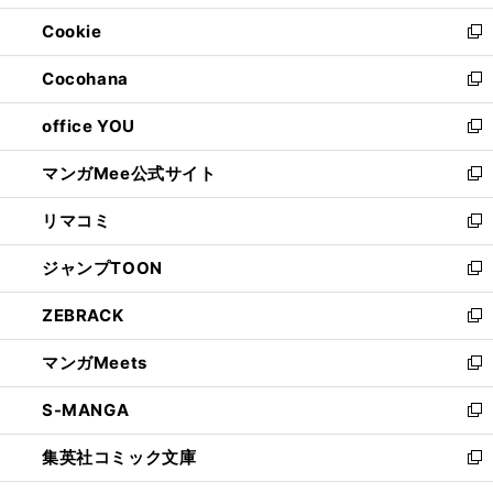
開
ウ
ン
ウ
Cookie
く
で
ド
ィ
新
開
ウ
ン
し
Cocohana
く
で
ド
い
新
開
ウ
ウ
し
office YOU
く
で
ィ
い
新
開
ン
ウ
し
マンガMee公式サイト
く
ド
ィ
い
新
ウ
ン
ウ
し
リマコミ
で
ド
ィ
い
新
開
ウ
ン
ウ
し
ジャンプTOON
く
で
ド
ィ
い
新
開
ウ
ン
ウ
し
ZEBRACK
く
で
ド
ィ
い
新
開
ウ
ン
ウ
し
マンガMeets
く
で
ド
ィ
い
新
開
ウ
ン
ウ
し
S-MANGA
く
で
ド
ィ
い
新
開
ウ
ン
ウ
し
集英社コミック文庫
く
で
ド
ィ
い
新
開
ウ
ン
ウ
し