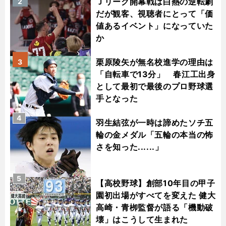
Ｊリーグ開幕戦は白熱の逆転劇
2
だが観客、視聴者にとって「価
値あるイベント」になっていた
か
栗原陵矢が無名校進学の理由は
3
「自転車で13分」 春江工出身
として最初で最後のプロ野球選
手となった
4
羽生結弦が一時は諦めたソチ五
輪の金メダル「五輪の本当の怖
さを知った......」
5
【高校野球】創部10年目の甲子
園初出場がすべてを変えた 健大
高崎・青栁監督が語る「機動破
壊」はこうして生まれた