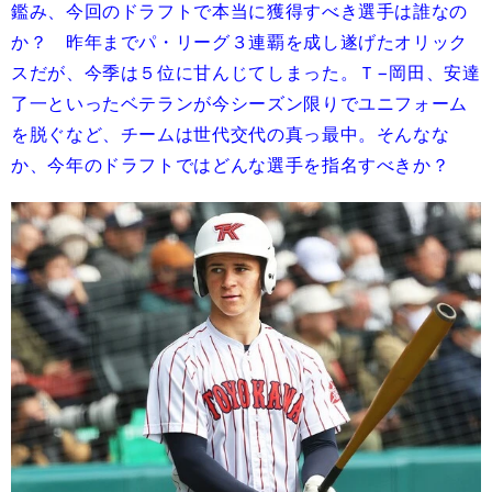
鑑み、今回のドラフトで本当に獲得すべき選手は誰なの
か？ 昨年までパ・リーグ３連覇を成し遂げたオリック
スだが、今季は５位に甘んじてしまった。Ｔ−岡田、安達
了一といったベテランが今シーズン限りでユニフォーム
を脱ぐなど、チームは世代交代の真っ最中。そんなな
か、今年のドラフトではどんな選手を指名すべきか？