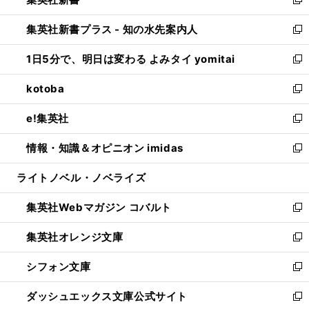
ィ
い
新
開
ン
ウ
し
集英社新書プラス - 知の水先案内人
く
ド
ィ
い
新
ウ
ン
ウ
し
1日5分で、明日は変わる よみタイ yomitai
で
ド
ィ
い
新
開
ウ
ン
ウ
し
kotoba
く
で
ド
ィ
い
新
開
ウ
ン
ウ
し
e!集英社
く
で
ド
ィ
い
新
開
ウ
ン
ウ
し
情報・知識＆オピニオン imidas
く
で
ド
ィ
い
新
開
ウ
ン
ウ
し
ライトノベル・ノベライズ
く
で
ド
ィ
い
開
ウ
ン
ウ
集英社Webマガジン コバルト
く
で
ド
ィ
新
開
ウ
ン
し
集英社オレンジ文庫
く
で
ド
い
新
開
ウ
ウ
し
シフォン文庫
く
で
ィ
い
新
開
ン
ウ
し
ダッシュエックス文庫公式サイト
く
ド
ィ
い
新