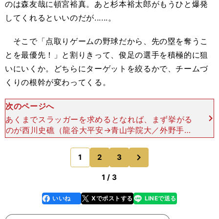
のは森友哉に頓宮裕真。あと杉本裕太郎がもうひと爆発
してくれるといいのだが......。
そこで「点取りゲームの野球だから、先の塁を奪うこ
とを最優先！」と割りきって、俊足の選手を積極的に狙
いにいくか。どちらにターゲットを絞るかで、チームづ
くりの根幹が変わってくる。
次のページへ
あくまでスラッガーを求めるとなれば、まず挙がる
のが西川史礁（龍谷大平安→青山学院大／外野手／
182センチ・88キロ／右投右打）だろう。空振りで
も投手を不安にさせるほどの豪快なフルスイングが
次
1
2
3
のページへ
魅力で、タイ
1 / 3
いいね
Xでポストする
LINEで送る
line
faceboo
x
k