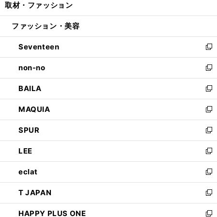
取材・ファッション
く
で
ド
ィ
い
開
ウ
ン
ウ
ファッション・美容
く
で
ド
ィ
開
ウ
ン
Seventeen
く
で
ド
新
開
ウ
し
non-no
く
で
い
新
開
ウ
し
BAILA
く
ィ
い
新
ン
ウ
し
MAQUIA
ド
ィ
い
新
ウ
ン
ウ
し
SPUR
で
ド
ィ
い
新
開
ウ
ン
ウ
し
LEE
く
で
ド
ィ
い
新
開
ウ
ン
ウ
し
eclat
く
で
ド
ィ
い
新
開
ウ
ン
ウ
し
T JAPAN
く
で
ド
ィ
い
新
開
ウ
ン
ウ
し
HAPPY PLUS ONE
く
で
ド
ィ
い
新