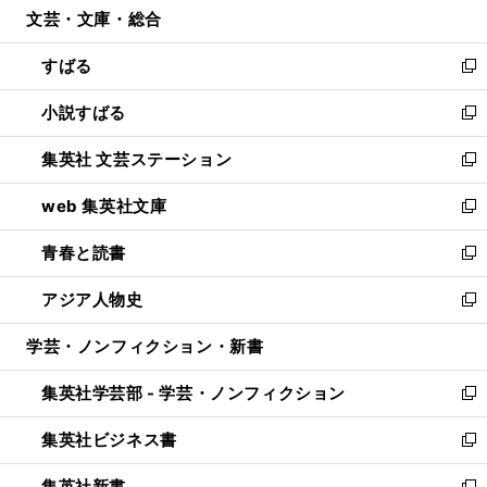
文芸・文庫・総合
く
で
ド
ィ
開
ウ
ン
すばる
く
で
ド
新
開
ウ
し
小説すばる
く
で
い
新
開
ウ
し
集英社 文芸ステーション
く
ィ
い
新
ン
ウ
し
web 集英社文庫
ド
ィ
い
新
ウ
ン
ウ
し
青春と読書
で
ド
ィ
い
新
開
ウ
ン
ウ
し
アジア人物史
く
で
ド
ィ
い
新
開
ウ
ン
ウ
し
学芸・ノンフィクション・新書
く
で
ド
ィ
い
開
ウ
ン
ウ
集英社学芸部 - 学芸・ノンフィクション
く
で
ド
ィ
新
開
ウ
ン
し
集英社ビジネス書
く
で
ド
い
新
開
ウ
ウ
し
集英社新書
く
で