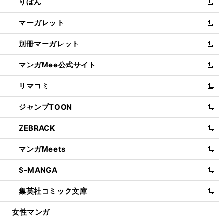
りぼん
く
で
ド
ィ
新
開
ウ
ン
し
マーガレット
く
で
ド
い
新
開
ウ
ウ
し
別冊マーガレット
く
で
ィ
い
新
開
ン
ウ
し
マンガMee公式サイト
く
ド
ィ
い
新
ウ
ン
ウ
し
リマコミ
で
ド
ィ
い
新
開
ウ
ン
ウ
し
ジャンプTOON
く
で
ド
ィ
い
新
開
ウ
ン
ウ
し
ZEBRACK
く
で
ド
ィ
い
新
開
ウ
ン
ウ
し
マンガMeets
く
で
ド
ィ
い
新
開
ウ
ン
ウ
し
S-MANGA
く
で
ド
ィ
い
新
開
ウ
ン
ウ
し
集英社コミック文庫
く
で
ド
ィ
い
新
開
ウ
ン
ウ
し
女性マンガ
く
で
ド
ィ
い