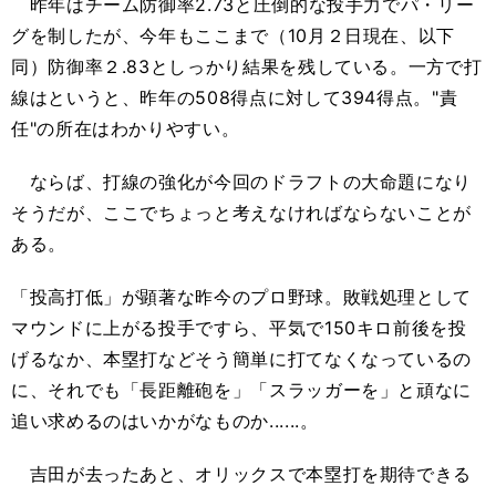
昨年はチーム防御率2.73と圧倒的な投手力でパ・リー
グを制したが、今年もここまで（10月２日現在、以下
同）防御率２.83としっかり結果を残している。一方で打
線はというと、昨年の508得点に対して394得点。"責
任"の所在はわかりやすい。
ならば、打線の強化が今回のドラフトの大命題になり
そうだが、ここでちょっと考えなければならないことが
ある。
「投高打低」が顕著な昨今のプロ野球。敗戦処理として
マウンドに上がる投手ですら、平気で150キロ前後を投
げるなか、本塁打などそう簡単に打てなくなっているの
に、それでも「長距離砲を」「スラッガーを」と頑なに
追い求めるのはいかがなものか......。
吉田が去ったあと、オリックスで本塁打を期待できる