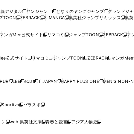
い
い
し
い
い
い
ウ
ウ
い
ウ
ウ
ウ
購読デジタル
ヤンジャン！
となりのヤングジャンプ
グランドジ
新
新
新
ィ
ィ
ウ
ィ
ィ
ィ
プTOON
ZEBRACK
S-MANGA
集英社ジャンプリミックス
集英
新
し
新
し
新
し
新
ン
ン
ィ
ン
ン
ン
し
い
し
い
し
い
し
ド
ド
ン
ド
ド
ド
い
ウ
い
ウ
い
ウ
い
ウ
ウ
ド
ウ
ウ
ウ
マンガMee公式サイト
リマコミ
ジャンプTOON
ZEBRACK
マン
新
新
新
新
ウ
ィ
ウ
ィ
ウ
ィ
ウ
で
で
ウ
で
で
で
し
し
し
し
し
ィ
ン
ィ
ン
ィ
ン
ィ
開
開
で
開
開
開
い
い
い
い
い
ン
ド
ン
ド
ン
ド
ン
く
く
開
く
く
く
ウ
ウ
ウ
ウ
ウ
ド
ウ
ド
ウ
ド
ウ
ド
ee公式サイト
リマコミ
ジャンプTOON
ZEBRACK
マンガMeet
く
新
新
新
新
ィ
ィ
ィ
ィ
ィ
ウ
で
ウ
で
ウ
で
ウ
し
し
し
し
ン
ン
ン
ン
ン
で
開
で
開
で
開
で
い
い
い
い
ド
ド
ド
ド
ド
開
く
開
く
開
く
開
ウ
ウ
ウ
ウ
ウ
ウ
ウ
ウ
ウ
PUR
LEE
eclat
T JAPAN
HAPPY PLUS ONE
MEN'S NON-
く
く
く
く
新
新
新
新
新
ィ
ィ
ィ
ィ
で
で
で
で
で
し
し
し
し
し
ン
ン
ン
ン
開
開
開
開
開
い
い
い
い
い
ド
ド
ド
ド
く
く
く
く
く
ウ
ウ
ウ
ウ
ウ
ウ
ウ
ウ
ウ
Sportiva
パラスポ
新
新
ィ
ィ
ィ
ィ
ィ
で
で
で
で
し
し
し
ン
ン
ン
ン
ン
開
開
開
開
い
い
い
ド
ド
ド
ド
ド
ョン
web 集英社文庫
青春と読書
アジア人物史
く
く
く
く
新
新
新
新
ウ
ウ
ウ
ウ
ウ
ウ
ウ
ウ
し
し
し
し
ィ
ィ
ィ
で
で
で
で
で