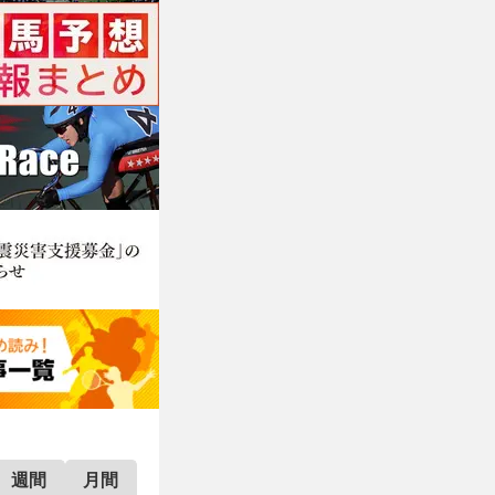
週間
月間