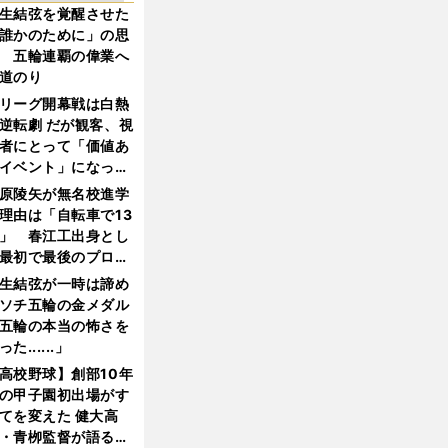
生結弦を覚醒させた
誰かのために」の思
 五輪連覇の偉業へ
道のり
リーグ開幕戦は白熱
逆転劇 だが観客、視
者にとって「価値あ
イベント」になって
たか
原陵矢が無名校進学
理由は「自転車で13
」 春江工出身とし
最初で最後のプロ野
選手となった
生結弦が一時は諦め
ソチ五輪の金メダル
五輪の本当の怖さを
った......」
高校野球】創部10年
の甲子園初出場がす
てを変えた 健大高
・青栁監督が語る