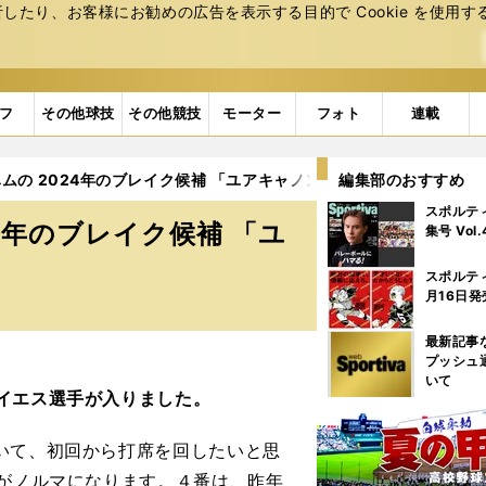
たり、お客様にお勧めの広告を表⽰する⽬的で Cookie を使⽤す
フ
その他球技
その他競技
モーター
フォト
連載
ムの 2024年のブレイク候補 「ユアキャノン」は必見
編集部のおすすめ
2ページ
スポルテ
4年のブレイク候補 「ユ
集号 Vol
スポルテ
月16日発
最新記事
プッシュ
いて
イエス選手が入りました。
いて、初回から打席を回したいと思
上がノルマになります。４番は、昨年