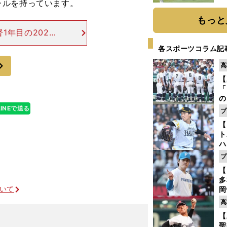
ャルを持っています。
「
て
もっと
1年目の2022
（同６位）。中心
各スポーツコラム記
状況でした。鶴
次
高
【
「
の
手
LINEで送る
プ
年
【
だ
ト
ハ
プ
盤
【
多
ついて
岡
ハ
高
バ
【
聖