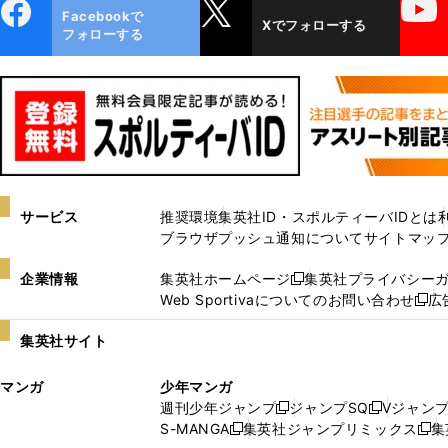
ebo
X
YouTube
Facebookで
Xでフォローする
ok
フォローする
サービス
推奨環境
集英社ID・スポルティーバIDとは
ブラウザプッシュ通知について
サイトマッ
企業情報
集英社ホームページ
集英社プライバシー
新
Web Sportivaについてのお問い合わせ
広
し
新
い
し
集英社サイト
ウ
い
ィ
ウ
マンガ
少年マンガ
ン
ィ
週刊少年ジャンプ
ジャンプSQ
Vジャン
ド
ン
新
新
S-MANGA
集英社ジャンプリミックス
集
ウ
ド
新
し
し
新