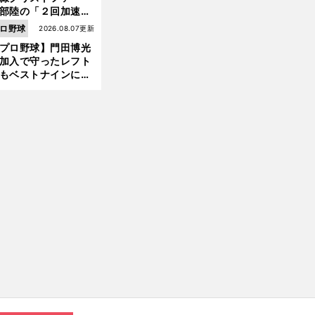
前
へ
部陸の「２回加速す
」規格外のストレー
ロ野球
2026.08.07更新
 それでもプロではな
プロ野球】門田博光
大学進学を選ぶ理由
加入で守ったレフト
もベストナインに輝
た石嶺和彦 「サッ
」という愛称は松永
美がきっかけ？