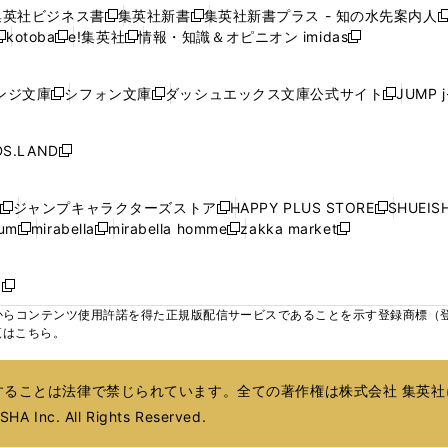
い
い
い
い
ン
ン
ン
集英社ビジネス書
集英社新書
集英社新書プラス - 知の水先案内人
開
開
開
開
開
新
新
新
ウ
ウ
ウ
ウ
ド
ド
ド
kotoba
e!集英社
情報・知識＆オピニオン imidas
く
く
く
く
く
新
し
新
し
新
ィ
ィ
ィ
ィ
ウ
ウ
ウ
し
し
い
し
い
し
ン
ン
ン
ン
で
で
で
い
い
ウ
い
ウ
い
ド
ド
ド
ド
ンジ文庫
シフォン文庫
ダッシュエックス文庫公式サイト
JUMP 
開
開
開
新
新
新
ウ
ウ
ィ
ウ
ィ
ウ
ウ
ウ
ウ
ウ
く
く
く
し
し
し
ィ
ィ
ン
ィ
ン
ィ
で
で
で
で
い
い
い
ン
ン
ド
ン
ド
ン
S.LAND
開
開
開
開
新
ウ
ウ
ウ
ド
ド
ウ
ド
ウ
ド
く
く
く
く
し
ィ
ィ
ィ
ウ
ウ
で
ウ
で
ウ
い
ン
ン
ン
ジャンプキャラクターズストア
HAPPY PLUS STORE
SHUEIS
で
で
開
で
開
で
新
新
新
ウ
ド
ド
ド
ium
mirabella
mirabella homme
zakka market
開
開
く
開
く
開
し
新
新
新
し
新
し
ィ
ウ
ウ
ウ
く
く
く
く
い
し
し
い
し
し
い
ン
で
で
で
ウ
い
い
ウ
い
い
ウ
ド
ボ
開
開
開
新
ィ
ウ
ウ
ィ
ウ
ウ
ィ
ウ
く
く
く
し
らコンテンツ使用許諾を得た正規版配信サービスであることを示す登録商標（登録番
ン
ィ
ィ
ン
ィ
ィ
ン
で
い
覧はこちら。
ド
ン
ン
ド
ン
ン
ド
開
ウ
ウ
ド
ド
ウ
ド
ド
ウ
く
ィ
で
ウ
ウ
で
ウ
ウ
で
ることは法律で禁じられています。全ての著作権は株式会社 集英社
ン
開
で
で
開
で
で
開
ド
HA Inc. All Rights Reserved.
く
開
開
く
開
開
く
ウ
く
く
く
く