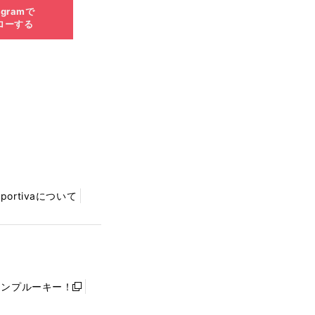
agramで
ローする
Sportivaについて
ャンプルーキー！
新
し