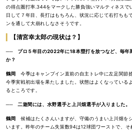
の得点圏打率.344をマークした勝負強いマルティネス
日して７年目、長打はもちろん、状況に応じて右打ちも
ンを通して大崩れしなさそうです。
【清宮幸太郎の現状は？】
── プロ５年目の2022年に18本塁打を放つなど、毎
か？
鶴岡
今季はキャンプイン直前の自主トレ中に左足関節捻
今季実戦初出場を果たしました。状態はよくなっている
るところです。
── 二遊間には、水野選手と上川畑選手が入りました。
鶴岡
候補はたくさんいますが、守備のうまい上川畑をシ
います。昨年のチーム失策数94は12球団ワーストで、