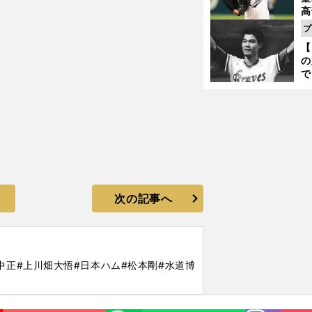
高
る
プ
ト
【
く
の
で
い
サ
浩
次の記事へ
中正
#上川畑大悟
#日本ハム
#松本剛
#水道博