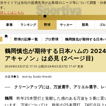
当サイトでは当社の提携先等がお客様のニーズ等について調査・分析し
web Sportiva (webスポルティーバ)
す。
詳しくはこちら
新着
ランキング
野球
サッカー
競馬
ゴル
we
野球の記事一覧
プロ野球
鶴岡慎也が期待する日本ハ
b
ス
鶴岡慎也が期待する日本ハムの 202
ポ
ル
アキャノン」は必見 (2ページ目)
テ
2024年03月27日 17:10 公開
2024年03月27日 17:47 更新
ィ
ー
バ
水道博●文 text by Suido Hiroshi
── クリーンアップには、万波選手、アリエル選手、レ
鶴岡
昨年25本塁打と覚醒した感のある万波を３番に置
います。万波については、昨年の25本塁打、74打点以