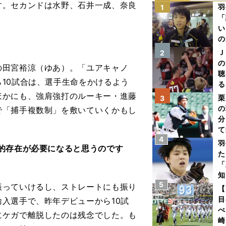
す。セカンドは水野、石井一成、奈良
羽
1
「
い
の
Ｊ
2
の
田宮裕涼（ゆあ）。「ユアキャノ
聴
10試合は、選手生命をかけるよう
る
い
ほかにも、強肩強打のルーキー・進藤
栗
3
の
で「捕手複数制」を敷いていくかもし
分
て
4
球
羽
的存在が必要になると思うのです
た
「
知
5
っていけるし、ストレートにも振り
【
目
入選手で、昨年デビューから10試
べ
にケガで離脱したのは残念でした。も
崎