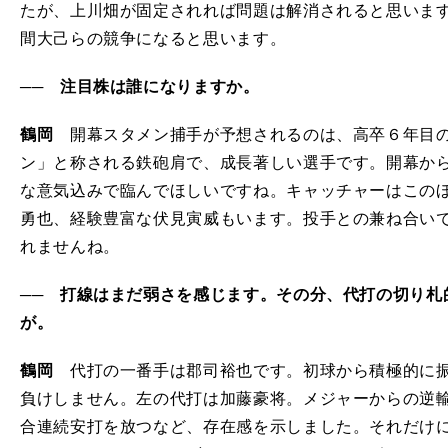
たが、上川畑が固定されれば問題は解消されると思いま
間大己らの競争になると思います。
── 注目株は誰になりますか。
鶴岡
開幕スタメン捕手が予想されるのは、高卒６年目の
ン」と称される鉄砲肩で、成長著しい選手です。開幕から
な意気込みで臨んでほしいですね。キャッチャーはこの
勇也、経験豊富な伏見寅威もいます。投手との兼ね合い
れませんね。
── 打線はまだ弱さを感じます。その分、代打の切り札
が。
鶴岡
代打の一番手は郡司裕也です。初球から積極的に振
負けしません。左の代打は加藤豪将。メジャーからの逆輸
合連続安打を放つなど、存在感を示しました。それだけ