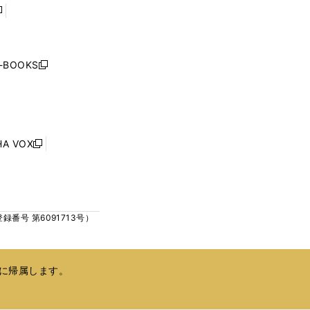
開
開
く
く
し
い
ウ
j-BOOKS
新
ィ
し
ン
い
ド
ウ
ウ
ィ
で
ン
HA VOX
開
新
ド
く
し
ウ
い
で
ウ
開
ィ
く
号 第6091713号）
ン
ド
ウ
で
に帰属します。
開
く