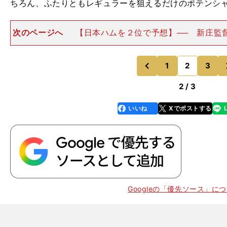
ちろん、ふたりともレギュラーを狙えるだけのポテンシ
次のページへ
【日本ハムを２位で予想】── 新庄監督
年はチーム打率.234（リーグ４位）、2023年は.231
となる選手が不在で、「猫の目打線」を組むしかない
岡 打
1
2
3
のページへ
のページへ
前
2 / 3
いいね
Xでポストする
line
faceboo
x
k
Googleの「優先ソース」に