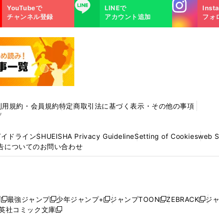
Instagra
LINE
YouTubeで
LINEで
Inst
m
チャンネル登録
アカウント追加
フォ
利用規約・会員規約
特定商取引法に基づく表示・その他の事項
プ
ガイドライン
SHUEISHA Privacy Guideline
Setting of Cookies
web 
告についてのお問い合わせ
プ
最強ジャンプ
少年ジャンプ+
ジャンプTOON
ZEBRACK
ジ
新
新
新
新
新
英社コミック文庫
し
新
し
し
し
し