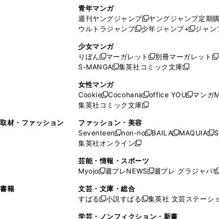
で
ウ
し
い
い
し
青年マンガ
開
で
い
ウ
ウ
い
週刊ヤングジャンプ
ヤングジャンプ定期
新
く
開
ウ
ィ
ィ
ウ
ウルトラジャンプ
少年ジャンプ+
ジャン
新
し
新
く
ィ
ン
ン
ィ
し
い
し
ン
ド
ド
ン
少女マンガ
い
ウ
い
ド
ウ
ウ
ド
りぼん
マーガレット
別冊マーガレット
新
新
新
ウ
ィ
ウ
ウ
で
で
ウ
S-MANGA
集英社コミック文庫
し
新
し
新
ィ
ン
ィ
で
開
開
で
い
し
い
し
ン
ド
ン
女性マンガ
開
く
く
開
ウ
い
ウ
い
ド
ウ
ド
Cookie
Cocohana
office YOU
マンガM
く
く
新
新
新
ィ
ウ
ィ
ウ
ウ
で
ウ
集英社コミック文庫
し
新
し
し
ン
ィ
ン
ィ
で
開
で
い
し
い
い
ド
ン
ド
ン
取材・ファッション
ファッション・美容
開
く
開
ウ
い
ウ
ウ
ウ
ド
ウ
ド
Seventeen
non-no
BAILA
MAQUIA
S
く
く
新
新
新
新
ィ
ウ
ィ
ィ
で
ウ
で
ウ
集英社オンライン
し
新
し
し
し
ン
ィ
ン
ン
開
で
開
で
い
し
い
い
い
ド
ン
ド
ド
芸能・情報・スポーツ
く
開
く
開
ウ
い
ウ
ウ
ウ
ウ
ド
ウ
ウ
Myojo
週プレNEWS
週プレ グラジャパ!
く
く
新
新
新
ィ
ウ
ィ
ィ
ィ
で
ウ
で
で
し
し
ン
ィ
ン
ン
ン
書籍
文芸・文庫・総合
開
で
開
開
い
い
ド
ン
ド
ド
ド
すばる
小説すばる
集英社 文芸ステーシ
く
開
く
く
新
新
ウ
ウ
ウ
ド
ウ
ウ
ウ
く
し
し
ィ
ィ
学芸・ノンフィクション・新書
で
ウ
で
で
で