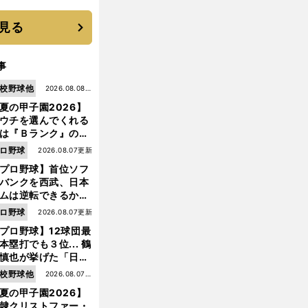
機動破壊」はこうし
生まれた
見る
事
校野球他
2026.08.08更
夏の甲子園2026】
新
ウチを選んでくれる
は『Ｂランク』の選
たち」 八幡商が15
ロ野球
2026.08.07更新
ぶり甲子園をつかん
プロ野球】首位ソフ
"名門復活"の舞台裏
バンクを西武、日本
ムは逆転できるか？
鶴岡慎也が挙げる終
ロ野球
2026.08.07更新
戦のキーマン３人
プロ野球】12球団最
本塁打でも３位... 鶴
慎也が挙げた「日本
ムの誤算」とソフト
校野球他
2026.08.07更
ンク追撃のカギ
夏の甲子園2026】
新
隷クリストファー・