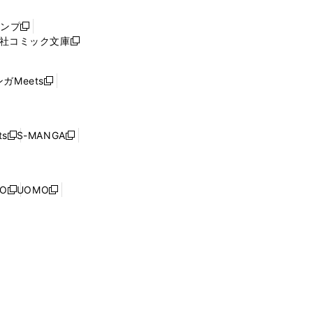
い
ウ
ャンプ
新
ィ
社コミック文庫
し
新
ン
い
し
ド
ウ
い
ウ
ガMeets
新
ィ
ウ
で
し
ン
ィ
開
い
ド
ン
く
ウ
ウ
ド
s
S-MANGA
新
新
ィ
で
ウ
し
し
ン
開
で
い
い
ド
く
開
ウ
ウ
ウ
NO
UOMO
く
新
新
ィ
ィ
で
し
し
ン
ン
開
い
い
ド
ド
く
ウ
ウ
ウ
ウ
ィ
ィ
で
で
ン
ン
開
開
ド
ド
く
く
ウ
ウ
で
で