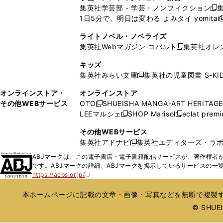
い
い
ン
ン
集英社学芸部 - 学芸・ノンフィクション
開
で
開
開
開
新
ウ
ウ
ド
ド
1日5分で、明日は変わる よみタイ yomitai
く
開
く
く
く
し
新
ィ
ィ
ウ
ウ
く
い
ン
ン
ライトノベル・ノベライズ
で
で
ウ
ド
ド
集英社Webマガジン コバルト
集英社オレ
開
開
新
ィ
ウ
ウ
く
く
し
ン
キッズ
で
で
い
ド
集英社みらい文庫
集英社の児童図書 S-KID
開
開
新
ウ
ウ
く
く
し
ィ
オンラインストア・
オンラインストア
で
い
ン
その他WEBサービス
OTO
SHUEISHA MANGA-ART HERITAGE
開
新
ウ
ド
LEEマルシェ
SHOP Marisol
eclat prem
く
し
新
新
ィ
ウ
い
し
し
ン
その他WEBサービス
で
ウ
い
い
ド
集英社アドナビ
集英社エディターズ・ラ
開
新
ィ
ウ
ウ
ウ
く
し
ABJマークは、この電子書店・電子書籍配信サービスが、著作権者か
ン
ィ
ィ
で
い
です。ABJマークの詳細、ABJマークを掲示しているサービスの一
ド
ン
ン
開
https://aebs.or.jp/
ウ
新
ウ
ド
ド
く
し
ィ
で
ウ
ウ
い
本ホームページに記載の文章・画像・写真などを無断で複製す
ン
開
で
で
ウ
ド
© SHUEIS
ィ
く
開
開
ン
ウ
く
く