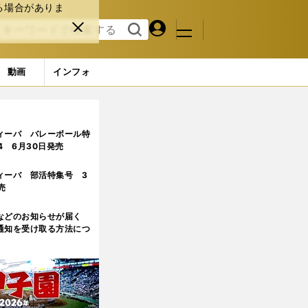
る場合がありま
マイペ
閉じ
検索
メニュ
ー
る
す
ジ
る
動画
インフォ
目
ィーバ バレーボール特
.4 6月30日発売
ィーバ 部活特集号 3
売
などのお知らせが届く
通知を受け取る方法につ