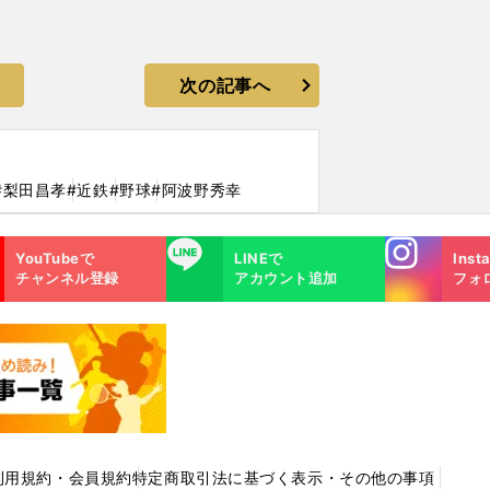
次の記事へ
#梨田昌孝
#近鉄
#野球
#阿波野秀幸
Instagra
LINE
YouTubeで
LINEで
Inst
m
チャンネル登録
アカウント追加
フォ
利用規約・会員規約
特定商取引法に基づく表示・その他の事項