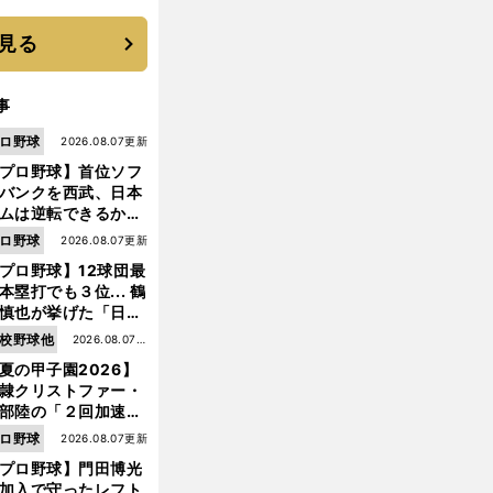
 それでもプロではな
大学進学を選ぶ理由
見る
事
ロ野球
2026.08.07更新
プロ野球】首位ソフ
バンクを西武、日本
ムは逆転できるか？
鶴岡慎也が挙げる終
ロ野球
2026.08.07更新
戦のキーマン３人
プロ野球】12球団最
本塁打でも３位... 鶴
慎也が挙げた「日本
ムの誤算」とソフト
校野球他
2026.08.07更
ンク追撃のカギ
夏の甲子園2026】
新
隷クリストファー・
部陸の「２回加速す
」規格外のストレー
ロ野球
2026.08.07更新
 それでもプロではな
プロ野球】門田博光
大学進学を選ぶ理由
加入で守ったレフト