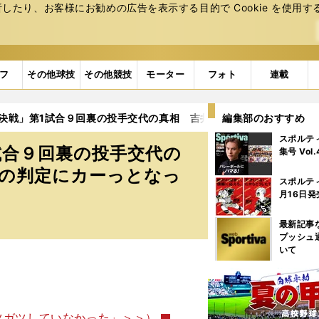
たり、お客様にお勧めの広告を表⽰する⽬的で Cookie を使⽤す
フ
その他球技
その他競技
モーター
フォト
連載
19決戦」第1試合９回裏の投手交代の真相 吉井理人→阿波野秀幸「ボー
編集部のおすすめ
スポルテ
1試合９回裏の投手交代の
集号 Vol
ルの判定にカーっとなっ
スポルテ
月16日発
最新記事
プッシュ
いて
ツガツしていなかった」＞＞）