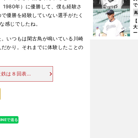
で
、1980年）に優勝して、僕も経験さ
い
高
ので優勝を経験していない選手がたく
サ
【
浩
んな感じでしたね。
大
ー
。いつもは閑古鳥が鳴いている川崎
腕
塁
人だかり。それまでに体験したことの
ら
近鉄は８回表に
ました。続く９
したが、仰木監
LINEで送る