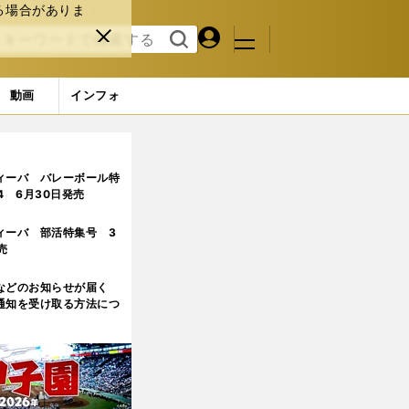
る場合がありま
マイペ
閉じ
検索
メニュ
ー
る
す
ジ
る
動画
インフォ
ルの判定にカーっとなってしまって...」
ィーバ バレーボール特
.4 6月30日発売
ィーバ 部活特集号 3
売
などのお知らせが届く
通知を受け取る方法につ