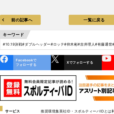
前の記事へ
一覧に戻る
キーワード
#10.19決戦
#ダブルヘッダー
#ロッテ
#仰木彬
#吉井理人
#有藤通世
ebo
X
YouTube
Facebookで
Xでフォローする
ok
フォローする
サービス
推奨環境
集英社ID・スポルティーバIDとは