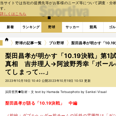
当サイトでは当社の提携先等がお客様のニーズ等について調査・分析し
web Sportiva (webスポルティーバ)
す。
詳しくはこちら
新着
ランキング
野球
サッカー
競馬
ゴル
we
野球の記事一覧
プロ野球
梨田昌孝が明かす「10.
b
ス
梨田昌孝が明かす「10.19決戦」第
ポ
ル
真相 吉井理人→阿波野秀幸「ボー
テ
てしまって...」
ィ
ー
2023年10月19日 10:40 公開
2023年10月19日 10:53 更新
バ
浜田哲男●取材・文 text by Hamada Tetsuo
photo by Sankei Visual
梨田昌孝が語る「10.19決戦」 中編
（前編：ダブルヘッダー前チームの近鉄の雰囲気は「ガ