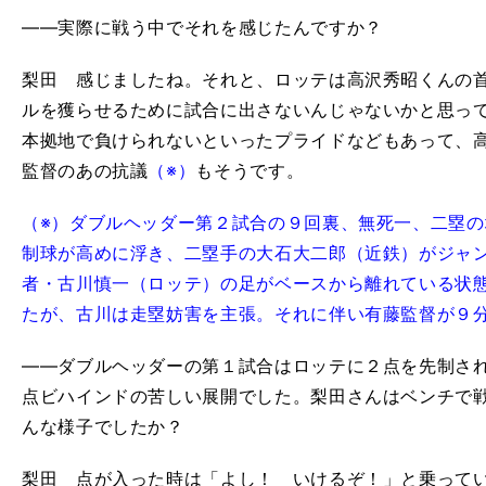
――実際に戦う中でそれを感じたんですか？
梨田 感じましたね。それと、ロッテは高沢秀昭くんの
ルを獲らせるために試合に出さないんじゃないかと思っ
本拠地で負けられないといったプライドなどもあって、
監督のあの抗議
（※）
もそうです。
（※）ダブルヘッダー第２試合の９回裏、無死一、二塁
制球が高めに浮き、二塁手の大石大二郎（近鉄）がジャ
者・古川慎一（ロッテ）の足がベースから離れている状
たが、古川は走塁妨害を主張。それに伴い有藤監督が９
――ダブルヘッダーの第１試合はロッテに２点を先制さ
点ビハインドの苦しい展開でした。梨田さんはベンチで
んな様子でしたか？
梨田 点が入った時は「よし！ いけるぞ！」と乗って