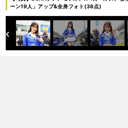
ーン19人」アップ&全身フォト(38点)
へ
次