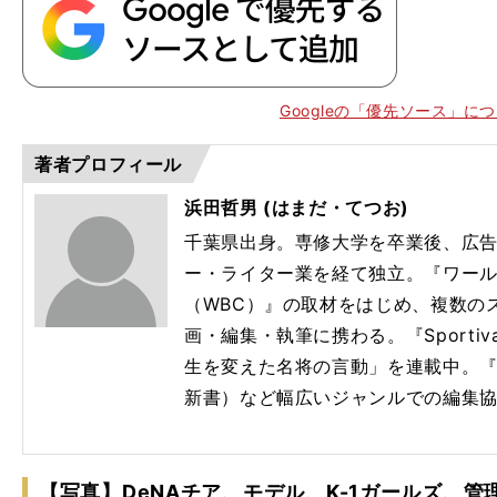
0
19
Googleの「優先ソース」に
著者プロフィール
浜田哲男 (はまだ・てつお)
千葉県出身。専修大学を卒業後、広
ー・ライター業を経て独立。『ワー
（WBC）』の取材をはじめ、複数の
画・編集・執筆に携わる。『Sport
生を変えた名将の言動」を連載中。『
新書）など幅広いジャンルでの編集
【写真】DeNAチア、モデル、K-1ガールズ、管