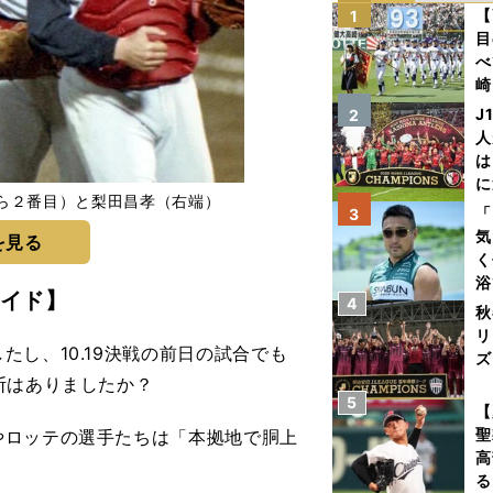
【
1
目
べ
崎
「
J
2
て
人
は
に
ら２番目）と梨田昌孝（右端）
と
「
3
気
を見る
く
浴
イド】
4
太
秋
ァ
リ
し、10.19決戦の前日の試合でも
ズ
断はありましたか？
5
を
【
聖
やロッテの選手たちは「本拠地で胴上
高
る