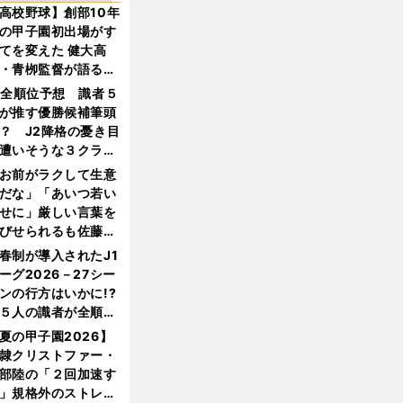
高校野球】創部10年
の甲子園初出場がす
てを変えた 健大高
・青栁監督が語る
機動破壊」はこうし
1全順位予想 識者５
生まれた
が推す優勝候補筆頭
？ J2降格の憂き目
遭いそうな３クラブ
は？
お前がラクして生意
だな」「あいつ若い
せに」厳しい言葉を
びせられるも佐藤慎
郎が貫いた誇りとフ
春制が導入されたJ1
ンへの思い
ーグ2026－27シー
ンの行方はいかに!?
５人の識者が全順位
大胆予想
夏の甲子園2026】
隷クリストファー・
部陸の「２回加速す
」規格外のストレー