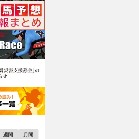
週間
月間