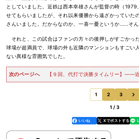
としていました。近鉄は西本幸雄さんが監督の時（1979
せてもらいましたが、それ以来優勝から遠ざかっていた
さんいました。だからなのか、一喜一憂というか......そ
それと、この試合はファンの方々の後押しがすごかった
球場が超満員で、球場の外も近隣のマンションもすごい
ない異様な雰囲気でした。
次のページへ
【９回、代打で決勝タイムリー】――
村上隆行さんの２点タイムリー二塁打で同点に追いつき
回表、二死二塁の場面で代打に送られたのは梨田さんで
次
督やコーチからはどんな
1
2
3
のページへ
1 / 3
いいね
Xでポストする
line
faceboo
x
k
」
ガ
1