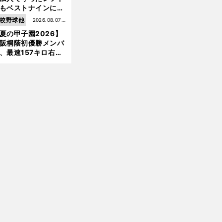
もベストナインに輝
た石嶺和彦 「サッ
校野球他
2026.08.07更
」という愛称は松永
夏の甲子園2026】
新
美がきっかけ？
阪桐蔭初優勝メンバ
、最速157キロ右
、平成初完封＆初本
打... 指揮官たちの知
れざる現役時代
」
前