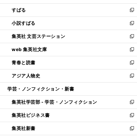
開
ウ
ン
すばる
く
で
ド
新
開
ウ
し
小説すばる
く
で
い
新
開
ウ
し
集英社 文芸ステーション
く
ィ
い
新
ン
ウ
し
web 集英社文庫
ド
ィ
い
新
ウ
ン
ウ
し
青春と読書
で
ド
ィ
い
新
開
ウ
ン
ウ
し
アジア人物史
く
で
ド
ィ
い
新
開
ウ
ン
ウ
し
学芸・ノンフィクション・新書
く
で
ド
ィ
い
開
ウ
ン
ウ
集英社学芸部 - 学芸・ノンフィクション
く
で
ド
ィ
新
開
ウ
ン
し
集英社ビジネス書
く
で
ド
い
新
開
ウ
ウ
し
集英社新書
く
で
ィ
い
新
開
ン
ウ
し