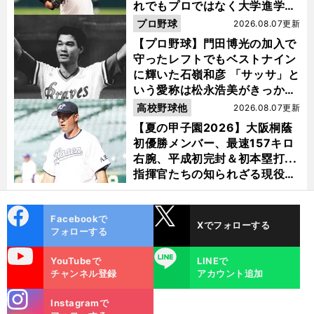
れでもプロではなく大学進学を
選ぶ理由
プロ野球
2026.08.07更新
【プロ野球】門田博光の加入で
守ったレフトでもベストナイン
に輝いた石嶺和彦 「サッサ」と
いう愛称は松永浩美がきっか
け？
高校野球他
2026.08.07更新
【夏の甲子園2026】大阪桐蔭
初優勝メンバー、最速157キロ
右腕、平成初完封＆初本塁打...
指揮官たちの知られざる現役時
代
cebo
X
Facebookで
Xでフォローする
ok
フォローする
uTube
LINE
YouTubeで
LINEで
チャンネル登録
アカウント追加
stagra
Instagramで
m