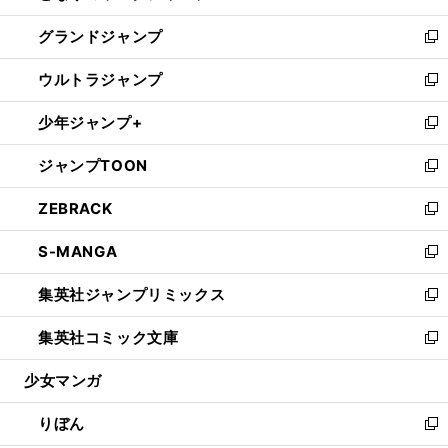
ウ
ン
ウ
し
グランドジャンプ
で
ド
ィ
い
新
開
ウ
ン
ウ
し
ウルトラジャンプ
く
で
ド
ィ
い
新
開
ウ
ン
ウ
し
少年ジャンプ+
く
で
ド
ィ
い
新
開
ウ
ン
ウ
し
ジャンプTOON
く
で
ド
ィ
い
新
開
ウ
ン
ウ
し
ZEBRACK
く
で
ド
ィ
い
新
開
ウ
ン
ウ
し
S-MANGA
く
で
ド
ィ
い
新
開
ウ
ン
ウ
し
集英社ジャンプリミックス
く
で
ド
ィ
い
新
開
ウ
ン
ウ
し
集英社コミック文庫
く
で
ド
ィ
い
新
開
ウ
ン
ウ
し
少女マンガ
く
で
ド
ィ
い
開
ウ
ン
ウ
りぼん
く
で
ド
ィ
新
開
ウ
ン