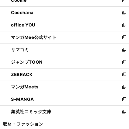
Cookie
で
ド
ィ
新
開
ウ
ン
し
Cocohana
く
で
ド
い
新
開
ウ
ウ
し
office YOU
く
で
ィ
い
新
開
ン
ウ
し
マンガMee公式サイト
く
ド
ィ
い
新
ウ
ン
ウ
し
リマコミ
で
ド
ィ
い
新
開
ウ
ン
ウ
し
ジャンプTOON
く
で
ド
ィ
い
新
開
ウ
ン
ウ
し
ZEBRACK
く
で
ド
ィ
い
新
開
ウ
ン
ウ
し
マンガMeets
く
で
ド
ィ
い
新
開
ウ
ン
ウ
し
S-MANGA
く
で
ド
ィ
い
新
開
ウ
ン
ウ
し
集英社コミック文庫
く
で
ド
ィ
い
新
開
ウ
ン
ウ
し
取材・ファッション
く
で
ド
ィ
い