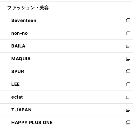
開
ウ
ン
ウ
ファッション・美容
く
で
ド
ィ
開
ウ
ン
Seventeen
く
で
ド
新
開
ウ
し
non-no
く
で
い
新
開
ウ
し
BAILA
く
ィ
い
新
ン
ウ
し
MAQUIA
ド
ィ
い
新
ウ
ン
ウ
し
SPUR
で
ド
ィ
い
新
開
ウ
ン
ウ
し
LEE
く
で
ド
ィ
い
新
開
ウ
ン
ウ
し
eclat
く
で
ド
ィ
い
新
開
ウ
ン
ウ
し
T JAPAN
く
で
ド
ィ
い
新
開
ウ
ン
ウ
し
HAPPY PLUS ONE
く
で
ド
ィ
い
新
開
ウ
ン
ウ
し