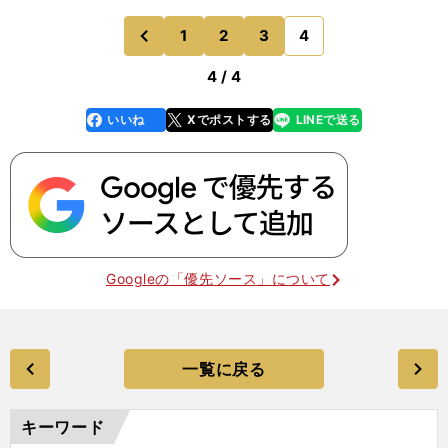
1
2
3
4
のページへ
前
4 / 4
いいね
Xでポストする
LINEで送る
line
faceboo
x
k
Googleの「優先ソース」について
一覧に戻る
キーワード