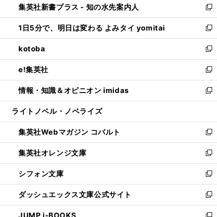
集英社新書プラス - 知の水先案内人
く
ド
ィ
い
新
ウ
ン
ウ
し
1日5分で、明日は変わる よみタイ yomitai
で
ド
ィ
い
新
開
ウ
ン
ウ
し
kotoba
く
で
ド
ィ
い
新
開
ウ
ン
ウ
し
e!集英社
く
で
ド
ィ
い
新
開
ウ
ン
ウ
し
情報・知識＆オピニオン imidas
く
で
ド
ィ
い
新
開
ウ
ン
ウ
し
ライトノベル・ノベライズ
く
で
ド
ィ
い
開
ウ
ン
ウ
集英社Webマガジン コバルト
く
で
ド
ィ
新
開
ウ
ン
し
集英社オレンジ文庫
く
で
ド
い
新
開
ウ
ウ
し
シフォン文庫
く
で
ィ
い
新
開
ン
ウ
し
ダッシュエックス文庫公式サイト
く
ド
ィ
い
新
ウ
ン
ウ
し
JUMP j-BOOKS
で
ド
ィ
い