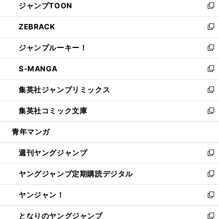
ジャンプTOON
く
で
ド
ィ
い
新
開
ウ
ン
ウ
し
ZEBRACK
く
で
ド
ィ
い
新
開
ウ
ン
ウ
し
ジャンプルーキー！
く
で
ド
ィ
い
新
開
ウ
ン
ウ
し
S-MANGA
く
で
ド
ィ
い
新
開
ウ
ン
ウ
し
集英社ジャンプリミックス
く
で
ド
ィ
い
新
開
ウ
ン
ウ
し
集英社コミック文庫
く
で
ド
ィ
い
新
開
ウ
ン
ウ
し
青年マンガ
く
で
ド
ィ
い
開
ウ
ン
ウ
週刊ヤングジャンプ
く
で
ド
ィ
新
開
ウ
ン
し
ヤングジャンプ定期購読デジタル
く
で
ド
い
新
開
ウ
ウ
し
ヤンジャン！
く
で
ィ
い
新
開
ン
ウ
し
となりのヤングジャンプ
く
ド
ィ
い
新