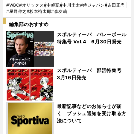
#WBC
#オリックス
#中嶋聡
#中川圭太
#侍ジャパン
#吉田正尚
#星野伸之
#杉本裕太郎
#森友哉
編集部のおすすめ
スポルティーバ バレーボール
特集号 Vol.4 6月30日発売
スポルティーバ 部活特集号
3月16日発売
最新記事などのお知らせが届
く プッシュ通知を受け取る方
法について