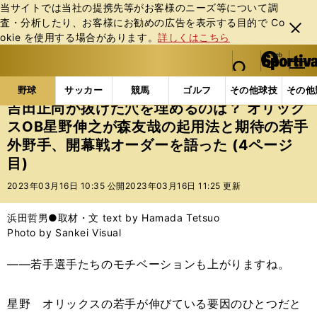
当サイトでは当社の提携先等がお客様のニーズ等について調
査・分析したり、お客様にお勧めの広告を表⽰する⽬的で Co
閉じ
okie を使⽤する場合があります。
詳しくはこちら
る
マイペ
web Sportiva (webスポルティーバ)
検索
メニュ
we
ー
野球の記事一覧
プロ野球
吉田正尚が抜けた穴を埋め
b
ジ
野球
サッカー
競馬
ゴルフ
その他球技
その他
ス
吉田正尚が抜けた穴を埋めるのは？ オリック
ポ
スOB星野伸之が森友哉の起用法と期待の若手
ル
外野手、開幕戦オーダーを語った (4ページ
テ
ィ
目)
ー
2023年03月16日 10:35 公開
2023年03月16日 11:25 更新
バ
浜田哲男●取材・文 text by Hamada Tetsuo
Photo by Sankei Visual
――若手選手たちのモチベーションも上がりますね。
星野 オリックスの若手が伸びている要因のひとつだと