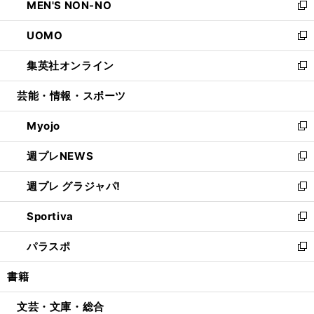
MEN'S NON-NO
く
で
ド
ィ
い
新
開
ウ
ン
ウ
し
UOMO
く
で
ド
ィ
い
新
開
ウ
ン
ウ
し
集英社オンライン
く
で
ド
ィ
い
新
開
ウ
ン
ウ
し
芸能・情報・スポーツ
く
で
ド
ィ
い
開
ウ
ン
ウ
Myojo
く
で
ド
ィ
新
開
ウ
ン
し
週プレNEWS
く
で
ド
い
新
開
ウ
ウ
し
週プレ グラジャパ!
く
で
ィ
い
新
開
ン
ウ
し
Sportiva
く
ド
ィ
い
新
ウ
ン
ウ
し
パラスポ
で
ド
ィ
い
新
開
ウ
ン
ウ
し
書籍
く
で
ド
ィ
い
開
ウ
ン
ウ
文芸・文庫・総合
く
で
ド
ィ