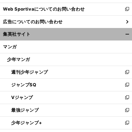
開
Web Sportivaについてのお問い合わせ
く
新
し
広告についてのお問い合わせ
い
ウ
集英社サイト
ィ
開
ン
く/
マンガ
ド
閉
ウ
じ
少年マンガ
で
る
開
週刊少年ジャンプ
く
新
し
ジャンプSQ
い
新
ウ
し
Vジャンプ
ィ
い
新
ン
ウ
し
最強ジャンプ
ド
ィ
い
新
ウ
ン
ウ
し
少年ジャンプ+
で
ド
ィ
い
新
開
ウ
ン
ウ
し