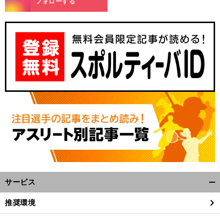
フォローする
サービス
開
く/
推奨環境
閉
じ