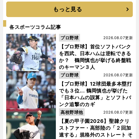
もっと見る
各スポーツコラム記事
プロ野球
2026.08.07更新
【プロ野球】首位ソフトバンク
を西武、日本ハムは逆転できる
か？ 鶴岡慎也が挙げる終盤戦
のキーマン３人
プロ野球
2026.08.07更新
【プロ野球】12球団最多本塁打
でも３位... 鶴岡慎也が挙げた
「日本ハムの誤算」とソフトバ
ンク追撃のカギ
高校野球他
2026.08.07更新
【夏の甲子園2026】聖隷クリ
ストファー・高部陸の「２回加
速する」規格外のストレート そ