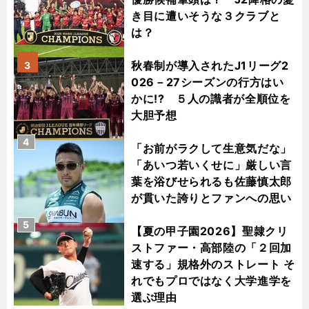
き目に遭いそうな３クラブと
は？
秋春制が導入されたJ1リーグ2
3
026－27シーズンの行方はい
かに!? ５人の識者が全順位を
大胆予想
4
「お前がラクして生意気だな」
「あいつ若いくせに」厳しい言
葉を浴びせられるも佐藤慎太郎
が貫いた誇りとファンへの思い
5
【夏の甲子園2026】聖隷クリ
ストファー・高部陸の「２回加
速する」規格外のストレート そ
れでもプロではなく大学進学を
選ぶ理由