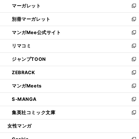
し
マーガレット
く
で
ド
い
新
開
ウ
ウ
し
別冊マーガレット
く
で
ィ
い
新
開
ン
ウ
し
マンガMee公式サイト
く
ド
ィ
い
新
ウ
ン
ウ
し
リマコミ
で
ド
ィ
い
新
開
ウ
ン
ウ
し
ジャンプTOON
く
で
ド
ィ
い
新
開
ウ
ン
ウ
し
ZEBRACK
く
で
ド
ィ
い
新
開
ウ
ン
ウ
し
マンガMeets
く
で
ド
ィ
い
新
開
ウ
ン
ウ
し
S-MANGA
く
で
ド
ィ
い
新
開
ウ
ン
ウ
し
集英社コミック文庫
く
で
ド
ィ
い
新
開
ウ
ン
ウ
し
女性マンガ
く
で
ド
ィ
い
開
ウ
ン
ウ
く