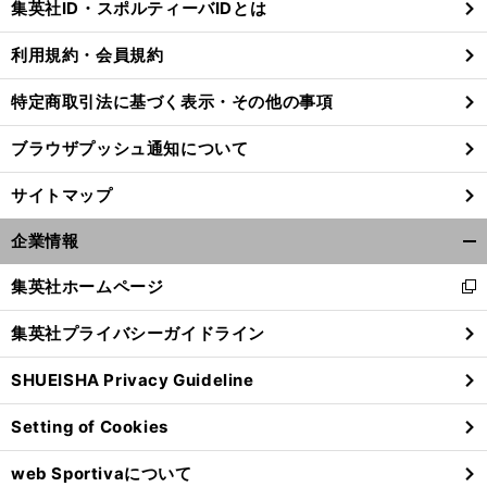
集英社ID・スポルティーバIDとは
る
利用規約・会員規約
特定商取引法に基づく表示・その他の事項
山
﨑颯一郎は侍ジャパンに貢献できるか
不思議な空気感をつくる天然キャラと恩師も認める未知の可能性
ブラウザプッシュ通知について
サイトマップ
企業情報
開
く/
集英社ホームページ
新
閉
し
じ
集英社プライバシーガイドライン
い
る
ウ
SHUEISHA Privacy Guideline
ィ
ン
Setting of Cookies
ド
ウ
web Sportivaについて
で