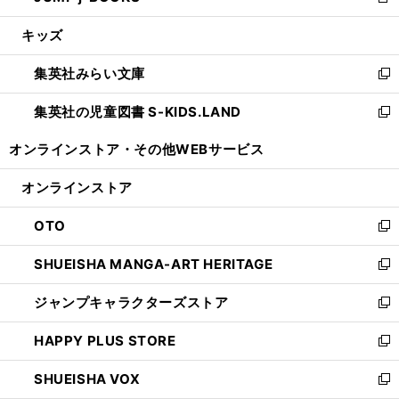
新
開
ウ
ン
ウ
し
キッズ
く
で
ド
ィ
い
開
ウ
ン
ウ
集英社みらい文庫
く
で
ド
ィ
新
開
ウ
ン
し
集英社の児童図書 S-KIDS.LAND
く
で
ド
い
新
開
ウ
ウ
し
オンラインストア・
その他WEBサービス
く
で
ィ
い
開
ン
ウ
オンラインストア
く
ド
ィ
ウ
ン
OTO
で
ド
新
開
ウ
し
SHUEISHA MANGA-ART HERITAGE
く
で
い
新
開
ウ
し
ジャンプキャラクターズストア
く
ィ
い
新
ン
ウ
し
HAPPY PLUS STORE
ド
ィ
い
新
ウ
ン
ウ
し
SHUEISHA VOX
で
ド
ィ
い
新
開
ウ