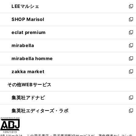
ン
ウ
し
LEEマルシェ
く
で
ド
ィ
い
新
開
ウ
ン
ウ
し
SHOP Marisol
く
で
ド
ィ
い
新
開
ウ
ン
ウ
し
eclat premium
く
で
ド
ィ
い
新
開
ウ
ン
ウ
し
mirabella
く
で
ド
ィ
い
新
開
ウ
ン
ウ
し
mirabella homme
く
で
ド
ィ
い
新
開
ウ
ン
ウ
し
zakka market
く
で
ド
ィ
い
新
開
ウ
ン
ウ
し
その他WEBサービス
く
で
ド
ィ
い
開
ウ
ン
ウ
集英社アドナビ
く
で
ド
ィ
新
開
ウ
ン
し
集英社エディターズ・ラボ
く
で
ド
い
新
開
ウ
ウ
し
く
で
ィ
い
開
ン
ウ
ABJマークは、この電子書店・電子書籍配信サービスが、著作権者からコンテ