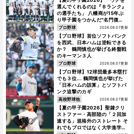
【夏の甲子園2026】「ウチを
選んでくれるのは『Ｂランク』
の選手たち」 八幡商が15年ぶ
り甲子園をつかんだ"名門復
活"の舞台裏
プロ野球
2026.08.07更新
【プロ野球】首位ソフトバンク
を西武、日本ハムは逆転できる
か？ 鶴岡慎也が挙げる終盤戦
のキーマン３人
プロ野球
2026.08.07更新
【プロ野球】12球団最多本塁打
でも３位... 鶴岡慎也が挙げた
「日本ハムの誤算」とソフトバ
ンク追撃のカギ
高校野球他
2026.08.07更新
【夏の甲子園2026】聖隷クリ
ストファー・高部陸の「２回加
速する」規格外のストレート そ
れでもプロではなく大学進学を