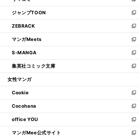
い
新
開
ウ
ン
ウ
し
ジャンプTOON
く
で
ド
ィ
い
新
開
ウ
ン
ウ
し
ZEBRACK
く
で
ド
ィ
い
新
開
ウ
ン
ウ
し
マンガMeets
く
で
ド
ィ
い
新
開
ウ
ン
ウ
し
S-MANGA
く
で
ド
ィ
い
新
開
ウ
ン
ウ
し
集英社コミック文庫
く
で
ド
ィ
い
新
開
ウ
ン
ウ
し
女性マンガ
く
で
ド
ィ
い
開
ウ
ン
ウ
Cookie
く
で
ド
ィ
新
開
ウ
ン
し
Cocohana
く
で
ド
い
新
開
ウ
ウ
し
office YOU
く
で
ィ
い
新
開
ン
ウ
し
マンガMee公式サイト
く
ド
ィ
い
新