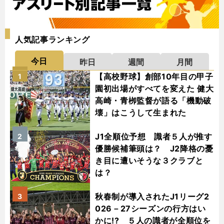
人気記事ランキング
今日
昨日
週間
月間
【高校野球】創部10年目の甲子
1
園初出場がすべてを変えた 健大
高崎・青栁監督が語る「機動破
壊」はこうして生まれた
J1全順位予想 識者５人が推す
2
優勝候補筆頭は？ J2降格の憂
き目に遭いそうな３クラブと
は？
秋春制が導入されたJ1リーグ2
3
026－27シーズンの行方はい
かに!? ５人の識者が全順位を