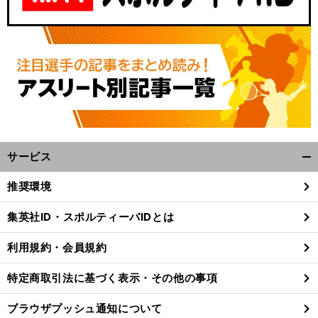
・
。
勝
」
負
」
・
前
分析
「
組
「
組
ナ
リーグ編
へ
サービス
開
く/
推奨環境
閉
じ
集英社ID・スポルティーバIDとは
る
利用規約・会員規約
特定商取引法に基づく表示・その他の事項
ブラウザプッシュ通知について