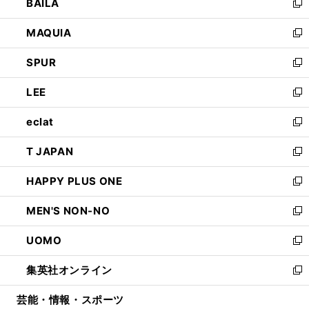
BAILA
く
ィ
い
新
ン
ウ
し
MAQUIA
ド
ィ
い
新
ウ
ン
ウ
し
SPUR
で
ド
ィ
い
新
開
ウ
ン
ウ
し
LEE
く
で
ド
ィ
い
新
開
ウ
ン
ウ
し
eclat
く
で
ド
ィ
い
新
開
ウ
ン
ウ
し
T JAPAN
く
で
ド
ィ
い
新
開
ウ
ン
ウ
し
HAPPY PLUS ONE
く
で
ド
ィ
い
新
開
ウ
ン
ウ
し
MEN'S NON-NO
く
で
ド
ィ
い
新
開
ウ
ン
ウ
し
UOMO
く
で
ド
ィ
い
新
開
ウ
ン
ウ
し
集英社オンライン
く
で
ド
ィ
い
新
開
ウ
ン
ウ
し
芸能・情報・スポーツ
く
で
ド
ィ
い