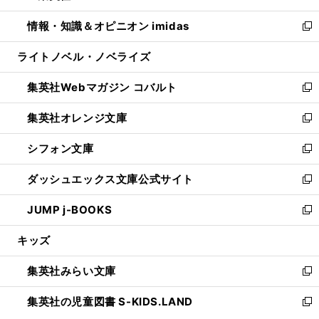
開
ウ
ン
ウ
し
情報・知識＆オピニオン imidas
く
で
ド
ィ
い
新
開
ウ
ン
ウ
し
ライトノベル・ノベライズ
く
で
ド
ィ
い
開
ウ
ン
ウ
集英社Webマガジン コバルト
く
で
ド
ィ
新
開
ウ
ン
し
集英社オレンジ文庫
く
で
ド
い
新
開
ウ
ウ
し
シフォン文庫
く
で
ィ
い
新
開
ン
ウ
し
ダッシュエックス文庫公式サイト
く
ド
ィ
い
新
ウ
ン
ウ
し
JUMP j-BOOKS
で
ド
ィ
い
新
開
ウ
ン
ウ
し
キッズ
く
で
ド
ィ
い
開
ウ
ン
ウ
集英社みらい文庫
く
で
ド
ィ
新
開
ウ
ン
し
集英社の児童図書 S-KIDS.LAND
く
で
ド
い
新
開
ウ
ウ