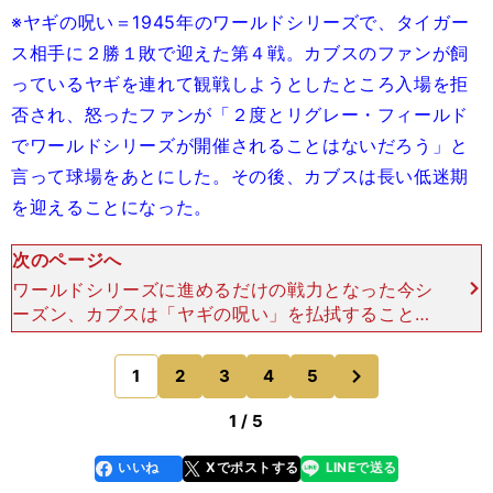
※ヤギの呪い＝1945年のワールドシリーズで、タイガー
ス相手に２勝１敗で迎えた第４戦。カブスのファンが飼
っているヤギを連れて観戦しようとしたところ入場を拒
否され、怒ったファンが「２度とリグレー・フィールド
でワールドシリーズが開催されることはないだろう」と
言って球場をあとにした。その後、カブスは長い低迷期
を迎えることになった。
次のページへ
ワールドシリーズに進めるだけの戦力となった今シ
ーズン、カブスは「ヤギの呪い」を払拭することで
きるのでしょうか。108年ぶりの世界一を成し遂げ
られるか、注目です。 【２】 イチロー、通算30
次
1
2
3
4
5
のページへ
00本安打
1 / 5
いいね
Xでポストする
LINEで送る
line
faceboo
x
k