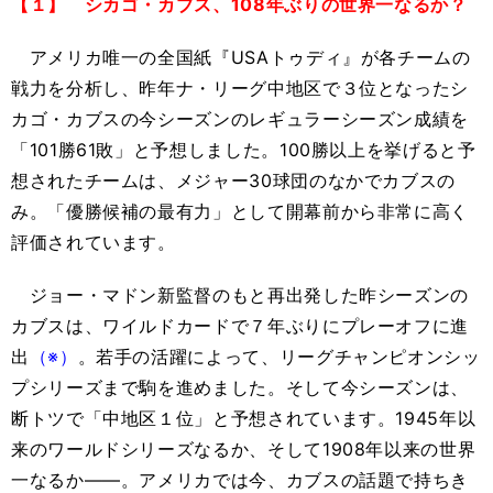
【１】 シカゴ・カブス、108年ぶりの世界一なるか？
アメリカ唯一の全国紙『USAトゥディ』が各チームの
戦力を分析し、昨年ナ・リーグ中地区で３位となったシ
カゴ・カブスの今シーズンのレギュラーシーズン成績を
「101勝61敗」と予想しました。100勝以上を挙げると予
想されたチームは、メジャー30球団のなかでカブスの
み。「優勝候補の最有力」として開幕前から非常に高く
評価されています。
ジョー・マドン新監督のもと再出発した昨シーズンの
カブスは、ワイルドカードで７年ぶりにプレーオフに進
出
（※）
。若手の活躍によって、リーグチャンピオンシッ
プシリーズまで駒を進めました。そして今シーズンは、
断トツで「中地区１位」と予想されています。1945年以
来のワールドシリーズなるか、そして1908年以来の世界
一なるか――。アメリカでは今、カブスの話題で持ちき