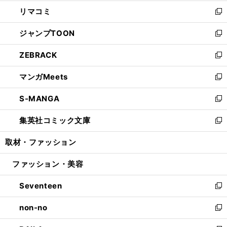
ウ
ン
ウ
し
リマコミ
で
ド
ィ
い
新
開
ウ
ン
ウ
し
ジャンプTOON
く
で
ド
ィ
い
新
開
ウ
ン
ウ
し
ZEBRACK
く
で
ド
ィ
い
新
開
ウ
ン
ウ
し
マンガMeets
く
で
ド
ィ
い
新
開
ウ
ン
ウ
し
S-MANGA
く
で
ド
ィ
い
新
開
ウ
ン
ウ
し
集英社コミック文庫
く
で
ド
ィ
い
新
開
ウ
ン
ウ
し
取材・ファッション
く
で
ド
ィ
い
開
ウ
ン
ウ
ファッション・美容
く
で
ド
ィ
開
ウ
ン
Seventeen
く
で
ド
新
開
ウ
し
non-no
く
で
い
新
開
ウ
し