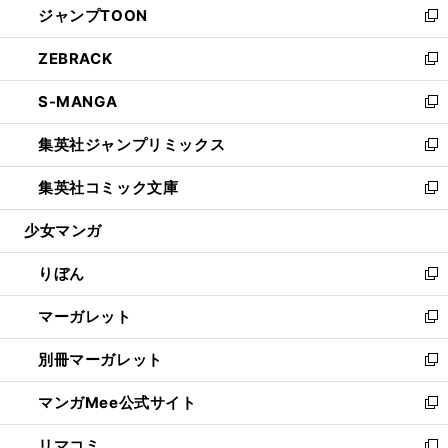
ジャンプTOON
く
で
ド
ィ
い
新
開
ウ
ン
ウ
し
ZEBRACK
く
で
ド
ィ
い
新
開
ウ
ン
ウ
し
S-MANGA
く
で
ド
ィ
い
新
開
ウ
ン
ウ
し
集英社ジャンプリミックス
く
で
ド
ィ
い
新
開
ウ
ン
ウ
し
集英社コミック文庫
く
で
ド
ィ
い
新
開
ウ
ン
ウ
し
少女マンガ
く
で
ド
ィ
い
開
ウ
ン
ウ
りぼん
く
で
ド
ィ
新
開
ウ
ン
し
マーガレット
く
で
ド
い
新
開
ウ
ウ
し
別冊マーガレット
く
で
ィ
い
新
開
ン
ウ
し
マンガMee公式サイト
く
ド
ィ
い
新
ウ
ン
ウ
し
リマコミ
で
ド
ィ