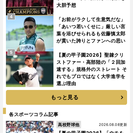
大胆予想
4
「お前がラクして生意気だな」
「あいつ若いくせに」厳しい言
葉を浴びせられるも佐藤慎太郎
が貫いた誇りとファンへの思い
5
【夏の甲子園2026】聖隷クリ
ストファー・高部陸の「２回加
速する」規格外のストレート そ
れでもプロではなく大学進学を
選ぶ理由
もっと見る
各スポーツコラム記事
高校野球他
2026.08.08更新