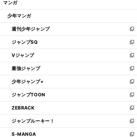
マンガ
ド
閉
ウ
じ
少年マンガ
で
る
開
週刊少年ジャンプ
く
新
し
ジャンプSQ
い
新
ウ
し
Vジャンプ
ィ
い
新
ン
ウ
し
最強ジャンプ
ド
ィ
い
新
ウ
ン
ウ
し
少年ジャンプ+
で
ド
ィ
い
新
開
ウ
ン
ウ
し
ジャンプTOON
く
で
ド
ィ
い
新
開
ウ
ン
ウ
し
ZEBRACK
く
で
ド
ィ
い
新
開
ウ
ン
ウ
し
ジャンプルーキー！
く
で
ド
ィ
い
新
開
ウ
ン
ウ
し
S-MANGA
く
で
ド
ィ
い
新