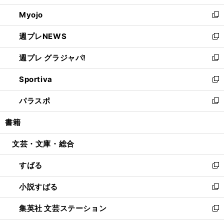
開
ウ
ン
ウ
Myojo
く
で
ド
ィ
新
開
ウ
ン
し
週プレNEWS
く
で
ド
い
新
開
ウ
ウ
し
週プレ グラジャパ!
く
で
ィ
い
新
開
ン
ウ
し
Sportiva
く
ド
ィ
い
新
ウ
ン
ウ
し
パラスポ
で
ド
ィ
い
新
開
ウ
ン
ウ
し
書籍
く
で
ド
ィ
い
開
ウ
ン
ウ
文芸・文庫・総合
く
で
ド
ィ
開
ウ
ン
すばる
く
で
ド
新
開
ウ
し
小説すばる
く
で
い
新
開
ウ
し
集英社 文芸ステーション
く
ィ
い
新
ン
ウ
し