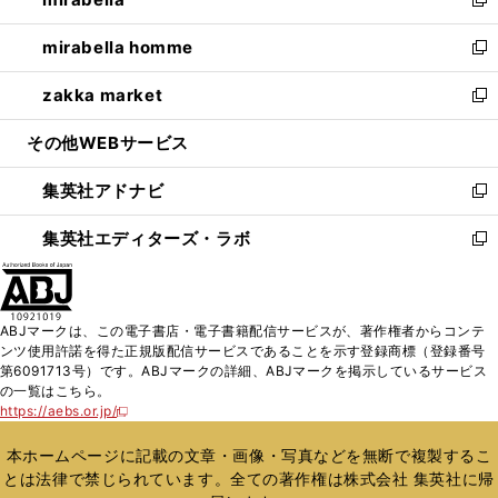
ド
ィ
い
新
開
ウ
ン
ウ
し
mirabella homme
く
で
ド
ィ
い
新
開
ウ
ン
ウ
し
zakka market
く
で
ド
ィ
い
新
開
ウ
ン
ウ
し
その他WEBサービス
く
で
ド
ィ
い
開
ウ
ン
ウ
集英社アドナビ
く
で
ド
ィ
新
開
ウ
ン
し
集英社エディターズ・ラボ
く
で
ド
い
新
開
ウ
ウ
し
く
で
ィ
い
開
ン
ウ
ABJマークは、この電子書店・電子書籍配信サービスが、著作権者からコンテ
く
ド
ィ
ンツ使用許諾を得た正規版配信サービスであることを示す登録商標（登録番号
ウ
ン
第6091713号）です。ABJマークの詳細、ABJマークを掲示しているサービス
で
ド
の一覧はこちら。
開
ウ
https://aebs.or.jp/
新
く
で
し
い
開
本ホームページに記載の文章・画像・写真などを無断で複製するこ
ウ
く
とは法律で禁じられています。全ての著作権は株式会社 集英社に帰
ィ