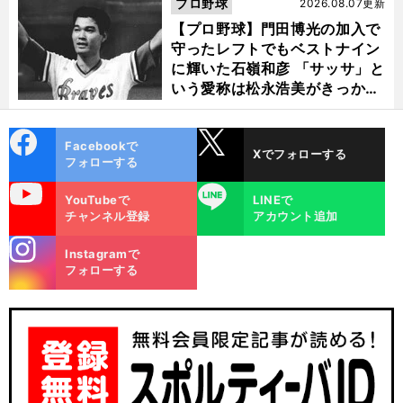
選ぶ理由
プロ野球
2026.08.07更新
【プロ野球】門田博光の加入で
守ったレフトでもベストナイン
に輝いた石嶺和彦 「サッサ」と
いう愛称は松永浩美がきっか
け？
cebo
X
Facebookで
Xでフォローする
ok
フォローする
uTube
LINE
YouTubeで
LINEで
チャンネル登録
アカウント追加
stagra
Instagramで
m
フォローする