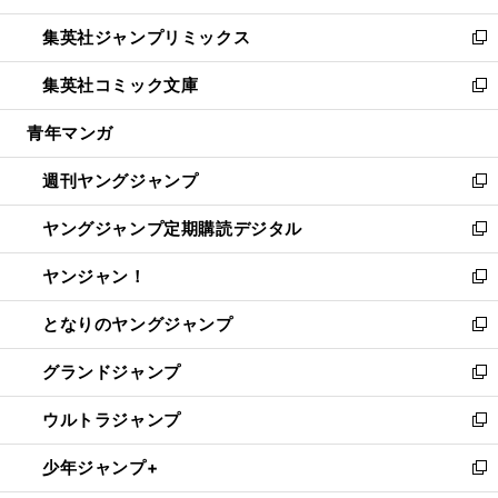
開
ウ
ン
ウ
し
集英社ジャンプリミックス
く
で
ド
ィ
い
新
開
ウ
ン
ウ
し
集英社コミック文庫
く
で
ド
ィ
い
新
開
ウ
ン
ウ
し
青年マンガ
く
で
ド
ィ
い
開
ウ
ン
ウ
週刊ヤングジャンプ
く
で
ド
ィ
新
開
ウ
ン
し
ヤングジャンプ定期購読デジタル
く
で
ド
い
新
開
ウ
ウ
し
ヤンジャン！
く
で
ィ
い
新
開
ン
ウ
し
となりのヤングジャンプ
く
ド
ィ
い
新
ウ
ン
ウ
し
グランドジャンプ
で
ド
ィ
い
新
開
ウ
ン
ウ
し
ウルトラジャンプ
く
で
ド
ィ
い
新
開
ウ
ン
ウ
し
少年ジャンプ+
く
で
ド
ィ
い
新
開
ウ
ン
ウ
し