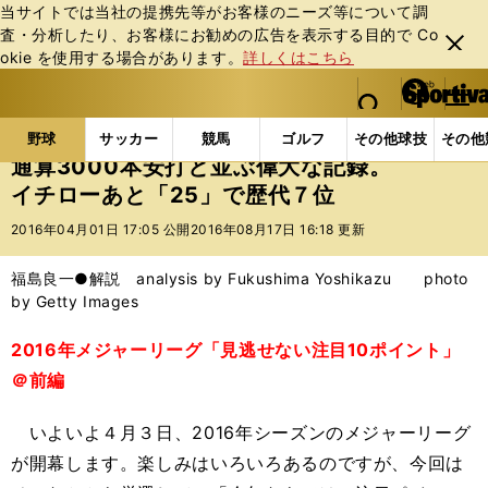
当サイトでは当社の提携先等がお客様のニーズ等について調
査・分析したり、お客様にお勧めの広告を表⽰する⽬的で Co
閉じ
okie を使⽤する場合があります。
詳しくはこちら
る
マイペ
web Sportiva (webスポルティーバ)
検索
メニュ
we
ー
野球の記事一覧
MLB
福島良一
通算3000本安
b
ジ
野球
サッカー
競馬
ゴルフ
その他球技
その他
ス
通算3000本安打と並ぶ偉大な記録。
ポ
イチローあと「25」で歴代７位
ル
テ
2016年04月01日 17:05 公開
2016年08月17日 16:18 更新
ィ
ー
福島良一●解説 analysis by Fukushima Yoshikazu photo
バ
by Getty Images
2016年メジャーリーグ「見逃せない注目10ポイント」
＠前編
いよいよ４月３日、2016年シーズンのメジャーリーグ
が開幕します。楽しみはいろいろあるのですが、今回は