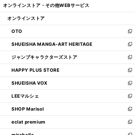
し
オンラインストア・
その他WEBサービス
く
で
ィ
い
開
ン
ウ
オンラインストア
く
ド
ィ
ウ
ン
OTO
で
ド
新
開
ウ
し
SHUEISHA MANGA-ART HERITAGE
く
で
い
新
開
ウ
し
ジャンプキャラクターズストア
く
ィ
い
新
ン
ウ
し
HAPPY PLUS STORE
ド
ィ
い
新
ウ
ン
ウ
し
SHUEISHA VOX
で
ド
ィ
い
新
開
ウ
ン
ウ
し
LEEマルシェ
く
で
ド
ィ
い
新
開
ウ
ン
ウ
し
SHOP Marisol
く
で
ド
ィ
い
新
開
ウ
ン
ウ
し
eclat premium
く
で
ド
ィ
い
新
開
ウ
ン
ウ
し
mirabella
く
で