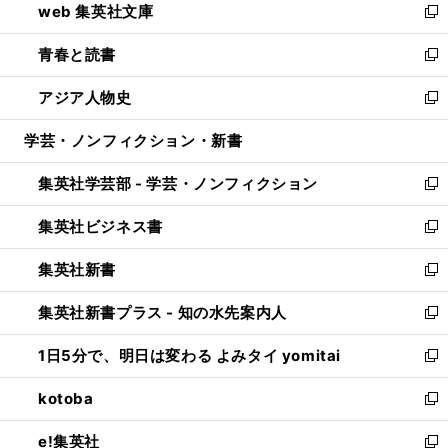
web 集英社文庫
ド
ィ
い
新
ウ
ン
ウ
し
青春と読書
で
ド
ィ
い
新
開
ウ
ン
ウ
し
アジア人物史
く
で
ド
ィ
い
新
開
ウ
ン
ウ
し
学芸・ノンフィクション・新書
く
で
ド
ィ
い
開
ウ
ン
ウ
集英社学芸部 - 学芸・ノンフィクション
く
で
ド
ィ
新
開
ウ
ン
し
集英社ビジネス書
く
で
ド
い
新
開
ウ
ウ
し
集英社新書
く
で
ィ
い
新
開
ン
ウ
し
集英社新書プラス - 知の水先案内人
く
ド
ィ
い
新
ウ
ン
ウ
し
1日5分で、明日は変わる よみタイ yomitai
で
ド
ィ
い
新
開
ウ
ン
ウ
し
kotoba
く
で
ド
ィ
い
新
開
ウ
ン
ウ
し
e!集英社
く
で
ド
ィ
い
新