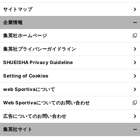
サイトマップ
企業情報
開
く/
集英社ホームページ
新
閉
し
じ
集英社プライバシーガイドライン
い
る
ウ
SHUEISHA Privacy Guideline
ィ
ン
Setting of Cookies
ド
ウ
web Sportivaについて
で
開
Web Sportivaについてのお問い合わせ
く
新
し
広告についてのお問い合わせ
い
ウ
集英社サイト
ィ
開
ン
く/