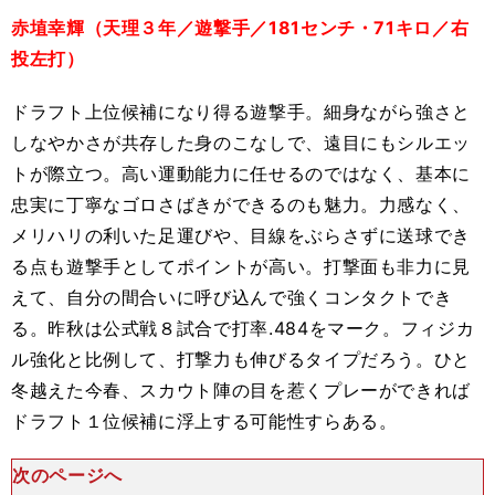
赤埴幸輝（天理３年／遊撃手／181センチ・71キロ／右
投左打）
ドラフト上位候補になり得る遊撃手。細身ながら強さと
しなやかさが共存した身のこなしで、遠目にもシルエッ
トが際立つ。高い運動能力に任せるのではなく、基本に
忠実に丁寧なゴロさばきができるのも魅力。力感なく、
メリハリの利いた足運びや、目線をぶらさずに送球でき
る点も遊撃手としてポイントが高い。打撃面も非力に見
えて、自分の間合いに呼び込んで強くコンタクトでき
る。昨秋は公式戦８試合で打率.484をマーク。フィジカ
ル強化と比例して、打撃力も伸びるタイプだろう。ひと
冬越えた今春、スカウト陣の目を惹くプレーができれば
ドラフト１位候補に浮上する可能性すらある。
次のページへ