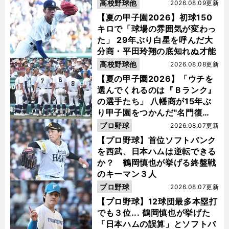
高校野球他
2026.08.09更新
【夏の甲子園2026】初球150
キロで「球場の雰囲気が変わっ
た」 29年ぶり白星を呼んだ大
分商・平田玲翔の底知れぬ才能
高校野球他
2026.08.08更新
【夏の甲子園2026】「ウチを
選んでくれるのは『Ｂランク』
の選手たち」 八幡商が15年ぶ
り甲子園をつかんだ"名門復
活"の舞台裏
プロ野球
2026.08.07更新
【プロ野球】首位ソフトバンク
を西武、日本ハムは逆転できる
か？ 鶴岡慎也が挙げる終盤戦
のキーマン３人
プロ野球
2026.08.07更新
【プロ野球】12球団最多本塁打
でも３位... 鶴岡慎也が挙げた
「日本ハムの誤算」とソフトバ