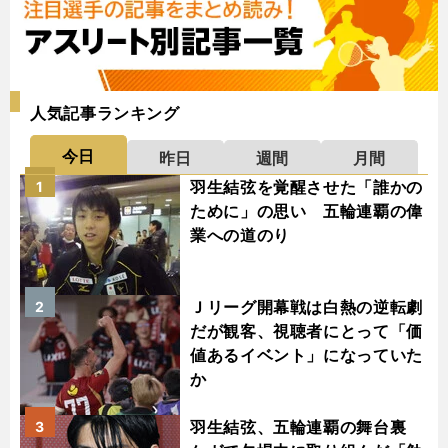
人気記事ランキング
今日
昨日
週間
月間
羽生結弦を覚醒させた「誰かの
1
ために」の思い 五輪連覇の偉
業への道のり
Ｊリーグ開幕戦は白熱の逆転劇
2
だが観客、視聴者にとって「価
値あるイベント」になっていた
か
羽生結弦、五輪連覇の舞台裏
3