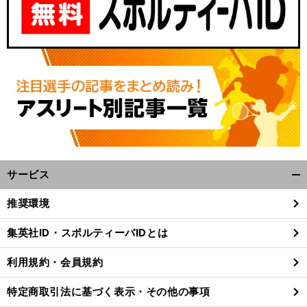
サービス
開
】
、
、
前
く/
へ
10
158
推奨環境
閉
じ
集英社ID・スポルティーバIDとは
る
利用規約・会員規約
特定商取引法に基づく表示・その他の事項