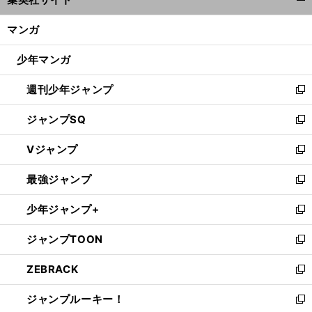
ィ
開
ン
く/
マンガ
ド
閉
ウ
じ
少年マンガ
で
る
開
週刊少年ジャンプ
く
新
し
ジャンプSQ
い
新
ウ
し
Vジャンプ
ィ
い
新
ン
ウ
し
最強ジャンプ
ド
ィ
い
新
ウ
ン
ウ
し
少年ジャンプ+
で
ド
ィ
い
新
開
ウ
ン
ウ
し
ジャンプTOON
く
で
ド
ィ
い
新
開
ウ
ン
ウ
し
ZEBRACK
く
で
ド
ィ
い
新
開
ウ
ン
ウ
し
ジャンプルーキー！
く
で
ド
ィ
い
新