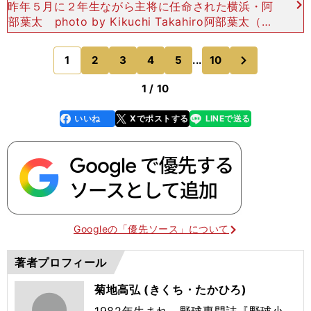
昨年５月に２年生ながら主将に任命された横浜・阿
部葉太 photo by Kikuchi Takahiro阿部葉太（横
浜３年／中堅手／179センチ・84キロ／右投左打）
現時点で「侍ジャパンU−18代表
次
1
2
3
4
5
...
10
のページへ
1 / 10
いいね
Xでポストする
LINEで送る
line
faceboo
x
k
Googleの「優先ソース」について
著者プロフィール
菊地高弘 (きくち・たかひろ)
1982年生まれ。野球専門誌『野球小