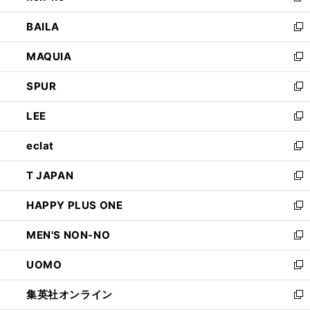
開
ウ
し
BAILA
く
ィ
い
新
ン
ウ
し
MAQUIA
ド
ィ
い
新
ウ
ン
ウ
し
SPUR
で
ド
ィ
い
新
開
ウ
ン
ウ
し
LEE
く
で
ド
ィ
い
新
開
ウ
ン
ウ
し
eclat
く
で
ド
ィ
い
新
開
ウ
ン
ウ
し
T JAPAN
く
で
ド
ィ
い
新
開
ウ
ン
ウ
し
HAPPY PLUS ONE
く
で
ド
ィ
い
新
開
ウ
ン
ウ
し
MEN'S NON-NO
く
で
ド
ィ
い
新
開
ウ
ン
ウ
し
UOMO
く
で
ド
ィ
い
新
開
ウ
ン
ウ
し
集英社オンライン
く
で
ド
ィ
い
新
開
ウ