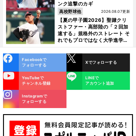
ンク追撃のカギ
高校野球他
2026.08.07更新
【夏の甲子園2026】聖隷クリ
ストファー・高部陸の「２回加
速する」規格外のストレート そ
れでもプロではなく大学進学を
選ぶ理由
cebo
X
Facebookで
Xでフォローする
ok
フォローする
uTube
LINE
YouTubeで
LINEで
チャンネル登録
アカウント追加
stagra
Instagramで
m
フォローする