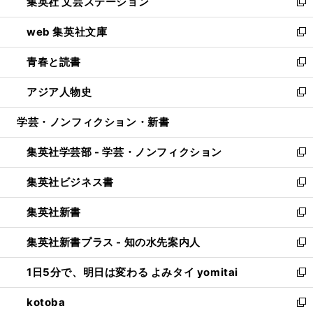
集英社 文芸ステーション
く
ィ
い
新
ン
ウ
し
web 集英社文庫
ド
ィ
い
新
ウ
ン
ウ
し
青春と読書
で
ド
ィ
い
新
開
ウ
ン
ウ
し
アジア人物史
く
で
ド
ィ
い
新
開
ウ
ン
ウ
し
学芸・ノンフィクション・新書
く
で
ド
ィ
い
開
ウ
ン
ウ
集英社学芸部 - 学芸・ノンフィクション
く
で
ド
ィ
新
開
ウ
ン
し
集英社ビジネス書
く
で
ド
い
新
開
ウ
ウ
し
集英社新書
く
で
ィ
い
新
開
ン
ウ
し
集英社新書プラス - 知の水先案内人
く
ド
ィ
い
新
ウ
ン
ウ
し
1日5分で、明日は変わる よみタイ yomitai
で
ド
ィ
い
新
開
ウ
ン
ウ
し
kotoba
く
で
ド
ィ
い
新