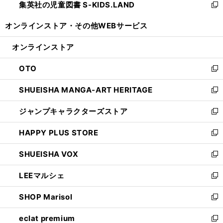
集英社の児童図書 S-KIDS.LAND
く
で
ド
い
新
開
ウ
ウ
し
オンラインストア・
その他WEBサービス
く
で
ィ
い
開
ン
ウ
オンラインストア
く
ド
ィ
ウ
ン
OTO
で
ド
新
開
ウ
し
SHUEISHA MANGA-ART HERITAGE
く
で
い
新
開
ウ
し
ジャンプキャラクターズストア
く
ィ
い
新
ン
ウ
し
HAPPY PLUS STORE
ド
ィ
い
新
ウ
ン
ウ
し
SHUEISHA VOX
で
ド
ィ
い
新
開
ウ
ン
ウ
し
LEEマルシェ
く
で
ド
ィ
い
新
開
ウ
ン
ウ
し
SHOP Marisol
く
で
ド
ィ
い
新
開
ウ
ン
ウ
し
eclat premium
く
で
ド
ィ
い
新