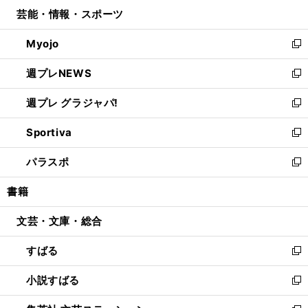
ン
ウ
し
芸能・情報・スポーツ
く
で
ド
ィ
い
開
ウ
ン
ウ
Myojo
く
で
ド
ィ
新
開
ウ
ン
し
週プレNEWS
く
で
ド
い
新
開
ウ
ウ
し
週プレ グラジャパ!
く
で
ィ
い
新
開
ン
ウ
し
Sportiva
く
ド
ィ
い
新
ウ
ン
ウ
し
パラスポ
で
ド
ィ
い
新
開
ウ
ン
ウ
し
書籍
く
で
ド
ィ
い
開
ウ
ン
ウ
文芸・文庫・総合
く
で
ド
ィ
開
ウ
ン
すばる
く
で
ド
新
開
ウ
し
小説すばる
く
で
い
新
開
ウ
し