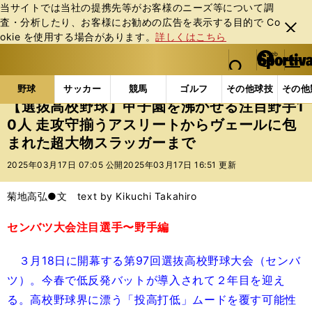
当サイトでは当社の提携先等がお客様のニーズ等について調
査・分析したり、お客様にお勧めの広告を表⽰する⽬的で Co
閉じ
okie を使⽤する場合があります。
詳しくはこちら
る
マイペ
web Sportiva (webスポルティーバ)
検索
メニュ
we
ー
野球の記事一覧
高校野球他
【選抜高校野球】甲子園
b
ジ
野球
サッカー
競馬
ゴルフ
その他球技
その他
ス
【選抜高校野球】甲子園を沸かせる注目野手1
ポ
0人 走攻守揃うアスリートからヴェールに包
ル
まれた超大物スラッガーまで
テ
ィ
2025年03月17日 07:05 公開
2025年03月17日 16:51 更新
ー
バ
菊地高弘●文 text by Kikuchi Takahiro
センバツ大会注目選手〜野手編
３月18日に開幕する第97回選抜高校野球大会（センバ
ツ）。今春で低反発バットが導入されて２年目を迎え
る。高校野球界に漂う「投高打低」ムードを覆す可能性