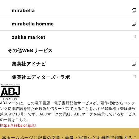
開
ウ
ン
ウ
し
mirabella
く
で
ド
ィ
い
新
開
ウ
ン
ウ
し
mirabella homme
く
で
ド
ィ
い
新
開
ウ
ン
ウ
し
zakka market
く
で
ド
ィ
い
新
開
ウ
ン
ウ
し
その他WEBサービス
く
で
ド
ィ
い
開
ウ
ン
ウ
集英社アドナビ
く
で
ド
ィ
新
開
ウ
ン
し
集英社エディターズ・ラボ
く
で
ド
い
新
開
ウ
ウ
し
く
で
ィ
い
開
ン
ウ
ABJマークは、この電子書店・電子書籍配信サービスが、著作権者からコンテ
く
ド
ィ
ンツ使用許諾を得た正規版配信サービスであることを示す登録商標（登録番号
ウ
ン
第6091713号）です。ABJマークの詳細、ABJマークを掲示しているサービス
で
ド
の一覧はこちら。
開
ウ
https://aebs.or.jp/
新
く
で
し
い
開
本ホームページに記載の文章・画像・写真などを無断で複製するこ