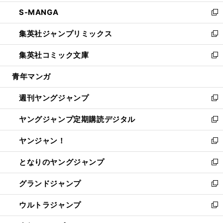
開
ウ
ン
ウ
し
S-MANGA
く
で
ド
ィ
い
新
開
ウ
ン
ウ
し
集英社ジャンプリミックス
く
で
ド
ィ
い
新
開
ウ
ン
ウ
し
集英社コミック文庫
く
で
ド
ィ
い
新
開
ウ
ン
ウ
し
青年マンガ
く
で
ド
ィ
い
開
ウ
ン
ウ
週刊ヤングジャンプ
く
で
ド
ィ
新
開
ウ
ン
し
ヤングジャンプ定期購読デジタル
く
で
ド
い
新
開
ウ
ウ
し
ヤンジャン！
く
で
ィ
い
新
開
ン
ウ
し
となりのヤングジャンプ
く
ド
ィ
い
新
ウ
ン
ウ
し
グランドジャンプ
で
ド
ィ
い
新
開
ウ
ン
ウ
し
ウルトラジャンプ
く
で
ド
ィ
い
新
開
ウ
ン
ウ
し