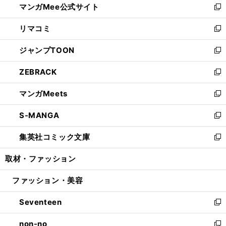
マンガMee公式サイト
く
ド
ィ
い
新
ウ
ン
ウ
し
リマコミ
で
ド
ィ
い
新
開
ウ
ン
ウ
し
ジャンプTOON
く
で
ド
ィ
い
新
開
ウ
ン
ウ
し
ZEBRACK
く
で
ド
ィ
い
新
開
ウ
ン
ウ
し
マンガMeets
く
で
ド
ィ
い
新
開
ウ
ン
ウ
し
S-MANGA
く
で
ド
ィ
い
新
開
ウ
ン
ウ
し
集英社コミック文庫
く
で
ド
ィ
い
新
開
ウ
ン
ウ
し
取材・ファッション
く
で
ド
ィ
い
開
ウ
ン
ウ
ファッション・美容
く
で
ド
ィ
開
ウ
ン
Seventeen
く
で
ド
新
開
ウ
し
non-no
く
で
い
新