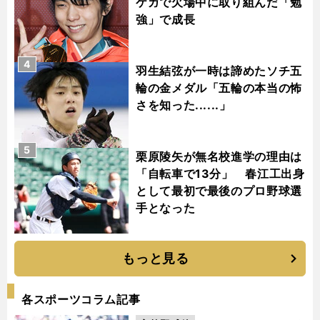
ケガで欠場中に取り組んだ「勉
強」で成長
4
羽生結弦が一時は諦めたソチ五
輪の金メダル「五輪の本当の怖
さを知った......」
5
栗原陵矢が無名校進学の理由は
「自転車で13分」 春江工出身
として最初で最後のプロ野球選
手となった
もっと見る
各スポーツコラム記事