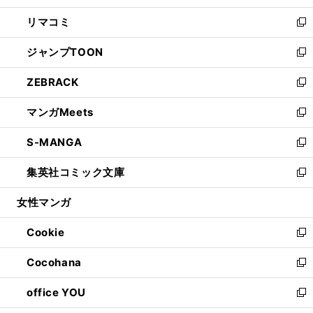
ウ
ン
ウ
し
リマコミ
で
ド
ィ
い
新
開
ウ
ン
ウ
し
ジャンプTOON
く
で
ド
ィ
い
新
開
ウ
ン
ウ
し
ZEBRACK
く
で
ド
ィ
い
新
開
ウ
ン
ウ
し
マンガMeets
く
で
ド
ィ
い
新
開
ウ
ン
ウ
し
S-MANGA
く
で
ド
ィ
い
新
開
ウ
ン
ウ
し
集英社コミック文庫
く
で
ド
ィ
い
新
開
ウ
ン
ウ
し
女性マンガ
く
で
ド
ィ
い
開
ウ
ン
ウ
Cookie
く
で
ド
ィ
新
開
ウ
ン
し
Cocohana
く
で
ド
い
新
開
ウ
ウ
し
office YOU
く
で
ィ
い
新
開
ン
ウ
し