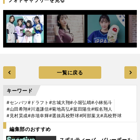
一覧に戻る
キーワード
#センバツ
#ドラフト
#古城大翔
#小堀弘晴
#小林拓斗
#山田希翔
#川邉謙信
#菊地高弘
#菰田陽生
#蝦名翔人
#見村昊成
#赤埴幸輝
#選抜高校野球
#阿部葉太
#高校野球
編集部のおすすめ
スポルティーバ バレーボール