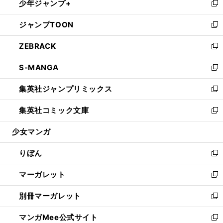
少年ジャンプ+
く
で
ド
ィ
い
新
開
ウ
ン
ウ
し
ジャンプTOON
く
で
ド
ィ
い
新
開
ウ
ン
ウ
し
ZEBRACK
く
で
ド
ィ
い
新
開
ウ
ン
ウ
し
S-MANGA
く
で
ド
ィ
い
新
開
ウ
ン
ウ
し
集英社ジャンプリミックス
く
で
ド
ィ
い
新
開
ウ
ン
ウ
し
集英社コミック文庫
く
で
ド
ィ
い
新
開
ウ
ン
ウ
し
少女マンガ
く
で
ド
ィ
い
開
ウ
ン
ウ
りぼん
く
で
ド
ィ
新
開
ウ
ン
し
マーガレット
く
で
ド
い
新
開
ウ
ウ
し
別冊マーガレット
く
で
ィ
い
新
開
ン
ウ
し
マンガMee公式サイト
く
ド
ィ
い
新