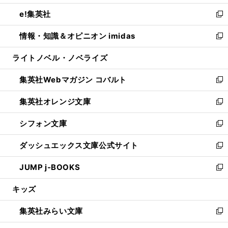
開
ウ
ン
ウ
し
e!集英社
く
で
ド
ィ
い
新
開
ウ
ン
ウ
し
情報・知識＆オピニオン imidas
く
で
ド
ィ
い
新
開
ウ
ン
ウ
し
ライトノベル・ノベライズ
く
で
ド
ィ
い
開
ウ
ン
ウ
集英社Webマガジン コバルト
く
で
ド
ィ
新
開
ウ
ン
し
集英社オレンジ文庫
く
で
ド
い
新
開
ウ
ウ
し
シフォン文庫
く
で
ィ
い
新
開
ン
ウ
し
ダッシュエックス文庫公式サイト
く
ド
ィ
い
新
ウ
ン
ウ
し
JUMP j-BOOKS
で
ド
ィ
い
新
開
ウ
ン
ウ
し
キッズ
く
で
ド
ィ
い
開
ウ
ン
ウ
集英社みらい文庫
く
で
ド
ィ
新
開
ウ
ン
し