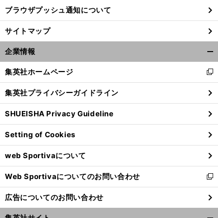
ブラウザプッシュ通知について
サイトマップ
企業情報
開
く/
集英社ホームページ
新
閉
し
じ
集英社プライバシーガイドライン
い
る
ウ
SHUEISHA Privacy Guideline
ィ
ン
Setting of Cookies
ド
ウ
web Sportivaについて
で
開
Web Sportivaについてのお問い合わせ
く
新
し
広告についてのお問い合わせ
い
ウ
集英社サイト