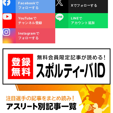
cebo
X
Facebookで
Xでフォローする
ok
フォローする
uTube
LINE
YouTubeで
LINEで
チャンネル登録
アカウント追加
stagra
Instagramで
m
フォローする