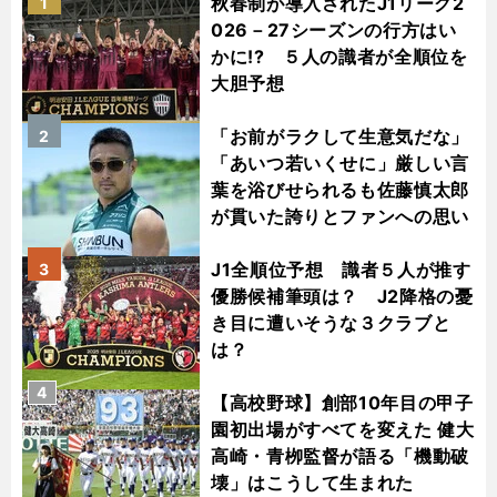
秋春制が導入されたJ1リーグ2
1
026－27シーズンの行方はい
かに!? ５人の識者が全順位を
大胆予想
「お前がラクして生意気だな」
2
「あいつ若いくせに」厳しい言
葉を浴びせられるも佐藤慎太郎
が貫いた誇りとファンへの思い
J1全順位予想 識者５人が推す
3
優勝候補筆頭は？ J2降格の憂
き目に遭いそうな３クラブと
は？
4
【高校野球】創部10年目の甲子
園初出場がすべてを変えた 健大
高崎・青栁監督が語る「機動破
壊」はこうして生まれた