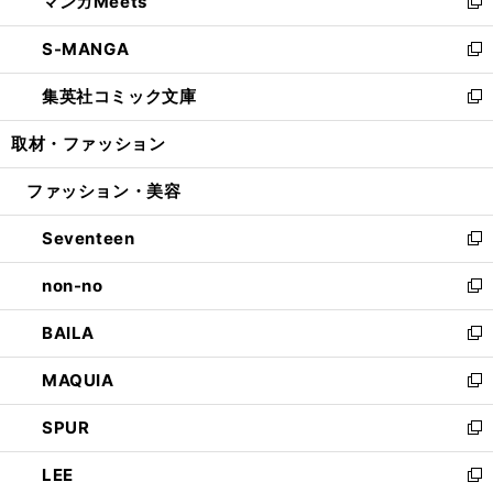
マンガMeets
く
で
ド
ィ
い
新
開
ウ
ン
ウ
し
S-MANGA
く
で
ド
ィ
い
新
開
ウ
ン
ウ
し
集英社コミック文庫
く
で
ド
ィ
い
新
開
ウ
ン
ウ
し
取材・ファッション
く
で
ド
ィ
い
開
ウ
ン
ウ
ファッション・美容
く
で
ド
ィ
開
ウ
ン
Seventeen
く
で
ド
新
開
ウ
し
non-no
く
で
い
新
開
ウ
し
BAILA
く
ィ
い
新
ン
ウ
し
MAQUIA
ド
ィ
い
新
ウ
ン
ウ
し
SPUR
で
ド
ィ
い
新
開
ウ
ン
ウ
し
LEE
く
で
ド
ィ
い
新