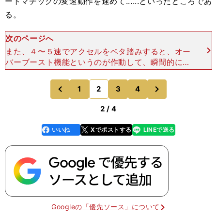
ートマチックの変速動作を速めて......といったところであ
る。
次のページへ
また、４〜５速でアクセルをベタ踏みすると、オー
バーブースト機能というのが作動して、瞬間的にト
ルクがさらに上乗せ（最大280Nm）されるのもト
ロフィー専用。もっとも、この機能は「日本の公道
次
1
2
3
4
のページへ
のページへ
では使っちゃい
前
2 / 4
いいね
Xでポストする
LINEで送る
line
faceboo
x
k
Googleの「優先ソース」について