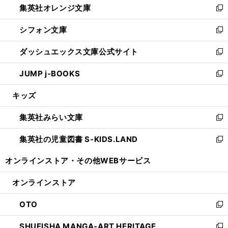
集英社オレンジ文庫
く
で
ド
い
新
開
ウ
ウ
し
シフォン文庫
く
で
ィ
い
新
開
ン
ウ
し
ダッシュエックス文庫公式サイト
く
ド
ィ
い
新
ウ
ン
ウ
し
JUMP j-BOOKS
で
ド
ィ
い
新
開
ウ
ン
ウ
し
キッズ
く
で
ド
ィ
い
開
ウ
ン
ウ
集英社みらい文庫
く
で
ド
ィ
新
開
ウ
ン
し
集英社の児童図書 S-KIDS.LAND
く
で
ド
い
新
開
ウ
ウ
し
オンラインストア・
その他WEBサービス
く
で
ィ
い
開
ン
ウ
オンラインストア
く
ド
ィ
ウ
ン
OTO
で
ド
新
開
ウ
し
SHUEISHA MANGA-ART HERITAGE
く
で
い