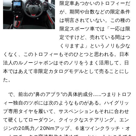
限定車あつかいのトロフィーだ
が、期間や台数などの限定条件
は明言されていない。この種の
限定スポーツ車では「一応は限
定ですけど、売れている間はつ
くりますよ」というノリも少な
くなく、このトロフィーもそのひとつと思われる。日本
法人のルノージャポンはそのノリをうまく活用して、日
本ではあえて非限定カタログモデルとして売ることにし
た。
で、前出の"鼻のアブラ"の具体的成分......つまりトロフ
ィー独自のツボには次のようなものがある。ハイグリッ
プ専用タイヤを履いて、サスペンションもそれに合わせ
て硬くしてローダウン、クイックなステアリング。エン
ジンの20馬力／20Nmアップ、６速ツインクラッチ・オ