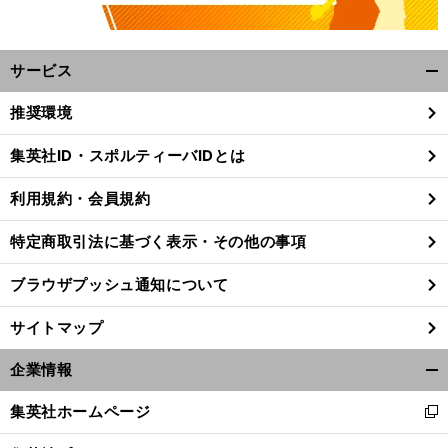
サービス
開
く/
推奨環境
閉
じ
集英社ID・スポルティーバIDとは
る
利用規約・会員規約
特定商取引法に基づく表示・その他の事項
ブラウザプッシュ通知について
サイトマップ
企業情報
開
く/
集英社ホームページ
新
閉
し
じ