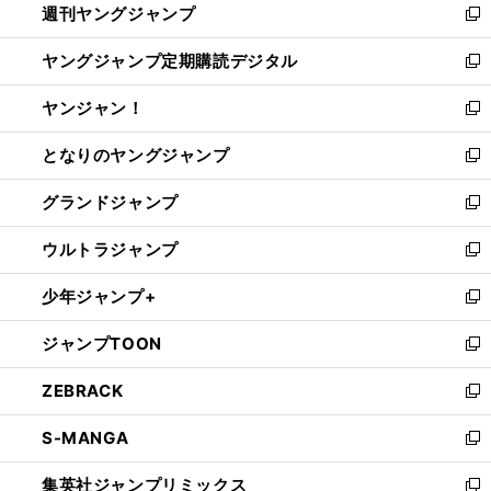
週刊ヤングジャンプ
く
で
ド
ィ
新
開
ウ
ン
し
ヤングジャンプ定期購読デジタル
く
で
ド
い
新
開
ウ
ウ
し
ヤンジャン！
く
で
ィ
い
新
開
ン
ウ
し
となりのヤングジャンプ
く
ド
ィ
い
新
ウ
ン
ウ
し
グランドジャンプ
で
ド
ィ
い
新
開
ウ
ン
ウ
し
ウルトラジャンプ
く
で
ド
ィ
い
新
開
ウ
ン
ウ
し
少年ジャンプ+
く
で
ド
ィ
い
新
開
ウ
ン
ウ
し
ジャンプTOON
く
で
ド
ィ
い
新
開
ウ
ン
ウ
し
ZEBRACK
く
で
ド
ィ
い
新
開
ウ
ン
ウ
し
S-MANGA
く
で
ド
ィ
い
新
開
ウ
ン
ウ
し
集英社ジャンプリミックス
く
で
ド
ィ
い
新