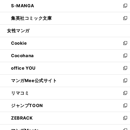
ウ
し
S-MANGA
く
で
ド
ィ
い
新
開
ウ
ン
ウ
し
集英社コミック文庫
く
で
ド
ィ
い
新
開
ウ
ン
ウ
し
女性マンガ
く
で
ド
ィ
い
開
ウ
ン
ウ
Cookie
く
で
ド
ィ
新
開
ウ
ン
し
Cocohana
く
で
ド
い
新
開
ウ
ウ
し
office YOU
く
で
ィ
い
新
開
ン
ウ
し
マンガMee公式サイト
く
ド
ィ
い
新
ウ
ン
ウ
し
リマコミ
で
ド
ィ
い
新
開
ウ
ン
ウ
し
ジャンプTOON
く
で
ド
ィ
い
新
開
ウ
ン
ウ
し
ZEBRACK
く
で
ド
ィ
い
新
開
ウ
ン
ウ
し