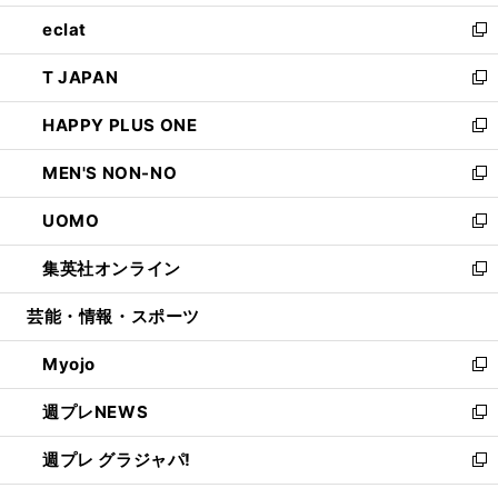
開
ウ
ン
ウ
し
eclat
く
で
ド
ィ
い
新
開
ウ
ン
ウ
し
T JAPAN
く
で
ド
ィ
い
新
開
ウ
ン
ウ
し
HAPPY PLUS ONE
く
で
ド
ィ
い
新
開
ウ
ン
ウ
し
MEN'S NON-NO
く
で
ド
ィ
い
新
開
ウ
ン
ウ
し
UOMO
く
で
ド
ィ
い
新
開
ウ
ン
ウ
し
集英社オンライン
く
で
ド
ィ
い
新
開
ウ
ン
ウ
し
芸能・情報・スポーツ
く
で
ド
ィ
い
開
ウ
ン
ウ
Myojo
く
で
ド
ィ
新
開
ウ
ン
し
週プレNEWS
く
で
ド
い
新
開
ウ
ウ
し
週プレ グラジャパ!
く
で
ィ
い
新
開
ン
ウ
し