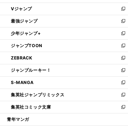
ウ
し
Vジャンプ
ィ
い
新
ン
ウ
し
最強ジャンプ
ド
ィ
い
新
ウ
ン
ウ
し
少年ジャンプ+
で
ド
ィ
い
新
開
ウ
ン
ウ
し
ジャンプTOON
く
で
ド
ィ
い
新
開
ウ
ン
ウ
し
ZEBRACK
く
で
ド
ィ
い
新
開
ウ
ン
ウ
し
ジャンプルーキー！
く
で
ド
ィ
い
新
開
ウ
ン
ウ
し
S-MANGA
く
で
ド
ィ
い
新
開
ウ
ン
ウ
し
集英社ジャンプリミックス
く
で
ド
ィ
い
新
開
ウ
ン
ウ
し
集英社コミック文庫
く
で
ド
ィ
い
新
開
ウ
ン
ウ
し
青年マンガ
く
で
ド
ィ
い
開
ウ
ン
ウ