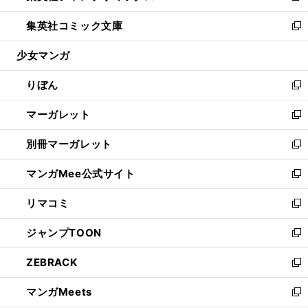
開
ウ
ン
ウ
し
集英社コミック文庫
く
で
ド
ィ
い
新
開
ウ
ン
ウ
し
少女マンガ
く
で
ド
ィ
い
開
ウ
ン
ウ
りぼん
く
で
ド
ィ
新
開
ウ
ン
し
マーガレット
く
で
ド
い
新
開
ウ
ウ
し
別冊マーガレット
く
で
ィ
い
新
開
ン
ウ
し
マンガMee公式サイト
く
ド
ィ
い
新
ウ
ン
ウ
し
リマコミ
で
ド
ィ
い
新
開
ウ
ン
ウ
し
ジャンプTOON
く
で
ド
ィ
い
新
開
ウ
ン
ウ
し
ZEBRACK
く
で
ド
ィ
い
新
開
ウ
ン
ウ
し
マンガMeets
く
で
ド
ィ
い
新
開
ウ
ン