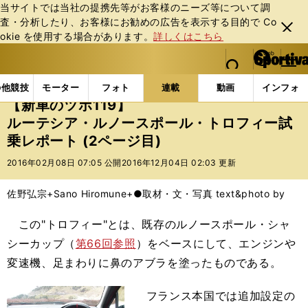
当サイトでは当社の提携先等がお客様のニーズ等について調
査・分析したり、お客様にお勧めの広告を表⽰する⽬的で Co
閉じ
okie を使⽤する場合があります。
詳しくはこちら
る
マイペ
web Sportiva (webスポルティーバ)
検索
メニュ
we
ー
連載コラム
新車のツボ
【新車のツボ119】ルーテ
b
ジ
の他競技
モーター
フォト
連載
動画
インフォ
ス
【新車のツボ119】
ポ
ルーテシア・ルノースポール・トロフィー試
ル
乗レポート (2ページ目)
テ
ィ
2016年02月08日 07:05 公開
2016年12月04日 02:03 更新
ー
バ
佐野弘宗+Sano Hiromune+●取材・文・写真 text&photo by
この"トロフィー"とは、既存のルノースポール・シャ
シーカップ（
第66回参照
）をベースにして、エンジンや
変速機、足まわりに鼻のアブラを塗ったものである。
フランス本国では追加設定の