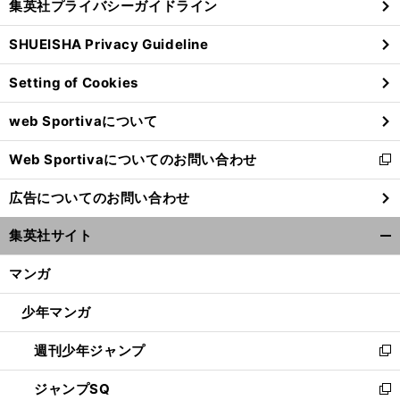
集英社プライバシーガイドライン
い
る
ウ
SHUEISHA Privacy Guideline
ィ
ン
Setting of Cookies
ド
ウ
web Sportivaについて
で
開
Web Sportivaについてのお問い合わせ
く
前
新
へ
し
広告についてのお問い合わせ
い
ウ
集英社サイト
ィ
開
ン
く/
マンガ
ド
閉
ウ
じ
少年マンガ
で
る
開
週刊少年ジャンプ
く
新
し
ジャンプSQ
い
新