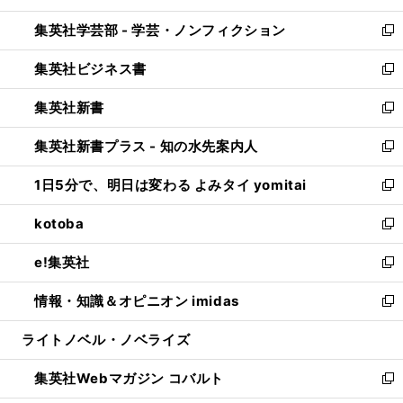
開
ウ
ン
ウ
集英社学芸部 - 学芸・ノンフィクション
く
で
ド
ィ
新
開
ウ
ン
し
集英社ビジネス書
く
で
ド
い
新
開
ウ
ウ
し
集英社新書
く
で
ィ
い
新
開
ン
ウ
し
集英社新書プラス - 知の水先案内人
く
ド
ィ
い
新
ウ
ン
ウ
し
1日5分で、明日は変わる よみタイ yomitai
で
ド
ィ
い
新
開
ウ
ン
ウ
し
kotoba
く
で
ド
ィ
い
新
開
ウ
ン
ウ
し
e!集英社
く
で
ド
ィ
い
新
開
ウ
ン
ウ
し
情報・知識＆オピニオン imidas
く
で
ド
ィ
い
新
開
ウ
ン
ウ
し
ライトノベル・ノベライズ
く
で
ド
ィ
い
開
ウ
ン
ウ
集英社Webマガジン コバルト
く
で
ド
ィ
新
開
ウ
ン
し