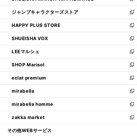
新
開
ウ
し
ジャンプキャラクターズストア
く
ィ
い
新
ン
ウ
し
HAPPY PLUS STORE
ド
ィ
い
新
ウ
ン
ウ
し
SHUEISHA VOX
で
ド
ィ
い
新
開
ウ
ン
ウ
し
LEEマルシェ
く
で
ド
ィ
い
新
開
ウ
ン
ウ
し
SHOP Marisol
く
で
ド
ィ
い
新
開
ウ
ン
ウ
し
eclat premium
く
で
ド
ィ
い
新
開
ウ
ン
ウ
し
mirabella
く
で
ド
ィ
い
新
開
ウ
ン
ウ
し
mirabella homme
く
で
ド
ィ
い
新
開
ウ
ン
ウ
し
zakka market
く
で
ド
ィ
い
新
開
ウ
ン
ウ
し
その他WEBサービス
く
で
ド
ィ
い
開