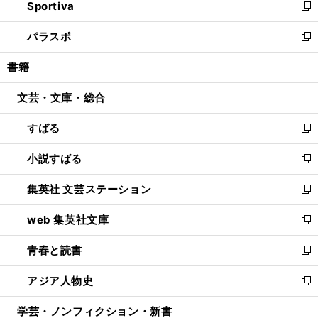
Sportiva
く
ド
ィ
い
新
ウ
ン
ウ
し
パラスポ
で
ド
ィ
い
新
開
ウ
ン
ウ
し
書籍
く
で
ド
ィ
い
開
ウ
ン
ウ
文芸・文庫・総合
く
で
ド
ィ
開
ウ
ン
すばる
く
で
ド
新
開
ウ
し
小説すばる
く
で
い
新
開
ウ
し
集英社 文芸ステーション
く
ィ
い
新
ン
ウ
し
web 集英社文庫
ド
ィ
い
新
ウ
ン
ウ
し
青春と読書
で
ド
ィ
い
新
開
ウ
ン
ウ
し
アジア人物史
く
で
ド
ィ
い
新
開
ウ
ン
ウ
し
学芸・ノンフィクション・新書
く
で
ド
ィ
い