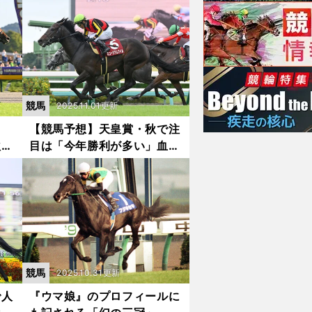
正が高い２頭で穴を狙う
競馬
2025.11.01更新
２
【競馬予想】天皇賞・秋で注
・秋
目は「今年勝利が多い」血
る古
統 牝系が魅力の６歳馬も本
格化の気配
競馬
2025.10.31更新
で人
『ウマ娘』のプロフィールに