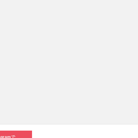
agramで