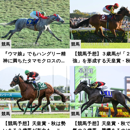
の強襲劇
配当を演出か
競馬
競馬
2025.11.10更新
2025.11.02更新
『ウマ娘』でもハングリー精
【競馬予想】３歳馬が「
神に満ちたタマモクロスの快
強」を形成する天皇賞
進撃 芦毛のライバルとの激
穴党記者の狙いは実績あ
闘には列島が熱狂
馬２頭の逆襲
競馬
競馬
2025.11.01更新
2025.11.01更新
【競馬予想】天皇賞・秋は勢
【競馬予想】天皇賞・秋