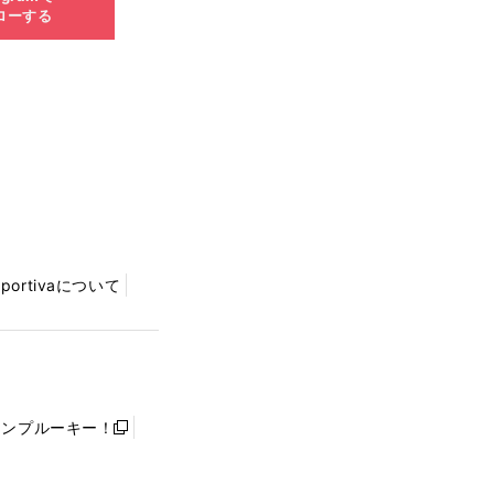
ローする
Sportivaについて
ャンプルーキー！
新
し
い