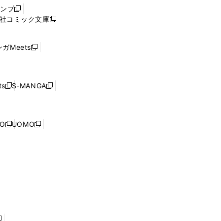
ウ
ャンプ
新
ィ
社コミック文庫
し
新
ン
い
し
ド
ウ
い
ウ
ガMeets
新
ィ
ウ
で
し
ン
ィ
開
い
ド
ン
く
ウ
ウ
ド
s
S-MANGA
新
新
ィ
で
ウ
し
し
ン
開
で
い
い
ド
く
開
ウ
ウ
ウ
NO
UOMO
く
新
新
ィ
ィ
で
し
し
ン
ン
開
い
い
ド
ド
く
ウ
ウ
ウ
ウ
ィ
ィ
で
で
ン
ン
開
開
ド
ド
く
く
ウ
ウ
で
で
開
開