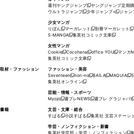
開
で
い
ウ
ウ
い
週刊ヤングジャンプ
ヤングジャンプ定期
新
く
開
ウ
ィ
ィ
ウ
ウルトラジャンプ
少年ジャンプ+
ジャン
新
し
新
く
ィ
ン
ン
ィ
し
い
し
ン
ド
ド
ン
少女マンガ
い
ウ
い
ド
ウ
ウ
ド
りぼん
マーガレット
別冊マーガレット
新
新
新
ウ
ィ
ウ
ウ
で
で
ウ
S-MANGA
集英社コミック文庫
し
新
し
新
ィ
ン
ィ
で
開
開
で
い
し
い
し
ン
ド
ン
女性マンガ
開
く
く
開
ウ
い
ウ
い
ド
ウ
ド
Cookie
Cocohana
office YOU
マンガM
く
く
新
新
新
ィ
ウ
ィ
ウ
ウ
で
ウ
集英社コミック文庫
し
新
し
し
ン
ィ
ン
ィ
で
開
で
い
し
い
い
ド
ン
ド
ン
取材・ファッション
ファッション・美容
開
く
開
ウ
い
ウ
ウ
ウ
ド
ウ
ド
Seventeen
non-no
BAILA
MAQUIA
S
く
く
新
新
新
新
ィ
ウ
ィ
ィ
で
ウ
で
ウ
集英社オンライン
し
新
し
し
し
ン
ィ
ン
ン
開
で
開
で
い
し
い
い
い
ド
ン
ド
ド
芸能・情報・スポーツ
く
開
く
開
ウ
い
ウ
ウ
ウ
ウ
ド
ウ
ウ
Myojo
週プレNEWS
週プレ グラジャパ!
く
く
新
新
新
ィ
ウ
ィ
ィ
ィ
で
ウ
で
で
し
し
ン
ィ
ン
ン
ン
書籍
文芸・文庫・総合
開
で
開
開
い
い
ド
ン
ド
ド
ド
すばる
小説すばる
集英社 文芸ステーシ
く
開
く
く
新
新
ウ
ウ
ウ
ド
ウ
ウ
ウ
く
し
し
ィ
ィ
学芸・ノンフィクション・新書
で
ウ
で
で
で
い
い
ン
ン
集英社学芸部 - 学芸・ノンフィクション
開
で
開
開
開
新