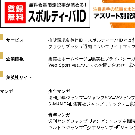
サービス
推奨環境
集英社ID・スポルティーバIDとは
ブラウザプッシュ通知について
サイトマッ
企業情報
集英社ホームページ
集英社プライバシー
新
Web Sportivaについてのお問い合わせ
広
し
新
い
し
集英社サイト
ウ
い
ィ
ウ
マンガ
少年マンガ
ン
ィ
週刊少年ジャンプ
ジャンプSQ
Vジャン
ド
ン
新
新
S-MANGA
集英社ジャンプリミックス
集
ウ
ド
新
し
し
新
で
ウ
し
い
い
し
青年マンガ
開
で
い
ウ
ウ
い
週刊ヤングジャンプ
ヤングジャンプ定期
新
く
開
ウ
ィ
ィ
ウ
ウルトラジャンプ
少年ジャンプ+
ジャン
新
し
新
く
ィ
ン
ン
ィ
し
い
し