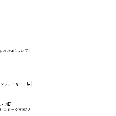
Sportivaについて
ャンプルーキー！
新
し
い
ウ
ャンプ
新
ィ
社コミック文庫
し
新
ン
い
し