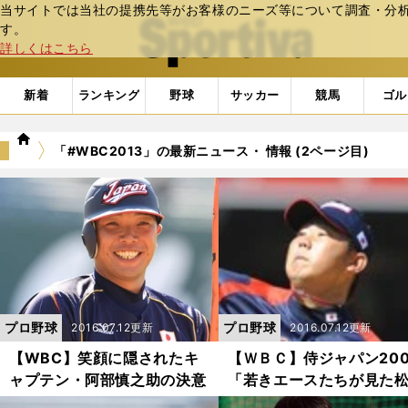
当サイトでは当社の提携先等がお客様のニーズ等について調査・分析し
web Sportiva (webスポルティーバ)
す。
詳しくはこちら
新着
ランキング
野球
サッカー
競馬
ゴル
we
「#WBC2013」の最新ニュース・ 情報 (2ページ目)
b
ス
ポ
ル
テ
ィ
ー
バ
プロ野球
プロ野球
2016.07.12更新
2016.07.12更新
【WBC】笑顔に隠されたキ
【ＷＢＣ】侍ジャパン200
ャプテン・阿部慎之助の決意
「若きエースたちが見た
大輔」