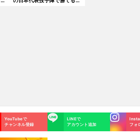
ンは
の日本代表投手陣で勝てるの
か？
へ
Instagra
LINE
YouTubeで
LINEで
Inst
m
チャンネル登録
アカウント追加
フォ