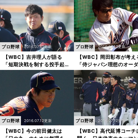
プロ野球
プロ野球
2016.07.12更新
2016.07.12更新
【WBC】吉井理人が語る
【WBC】岡田彰布が考え
「短期決戦を制する投手起用
「侍ジャパン理想のオー
法」
ー」
プロ野球
プロ野球
2016.07.12更新
2016.07.12更新
【WBC】今の前田健太は
【WBC】高代延博コーチ