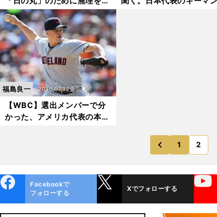
「日の丸」のために無理をす
聞く。日本代表のキーマ
べきではない
誰か？
福島良一
2016.07.12更新
【WBC】選出メンバーで分
かった、アメリカ代表の本気
度
1
2
のページ
前
ebo
X
YouTube
Facebookで
Xでフォローする
ok
フォローする