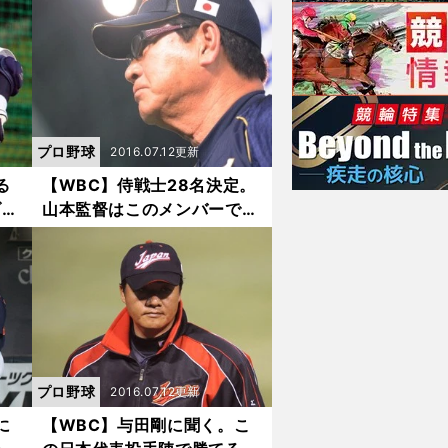
プロ野球
2016.07.12更新
る
【WBC】侍戦士28名決定。
ダ
山本監督はこのメンバーでど
う戦い抜くのか？
プロ野球
2016.07.12更新
に
【WBC】与田剛に聞く。こ