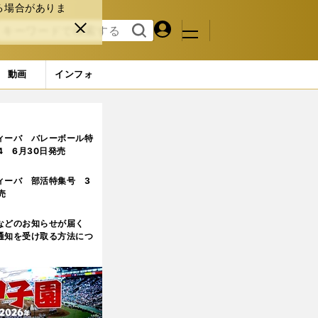
る場合がありま
マイペ
閉じ
検索
メニュ
ー
る
す
ジ
る
動画
インフォ
ィーバ バレーボール特
.4 6月30日発売
ィーバ 部活特集号 3
売
などのお知らせが届く
通知を受け取る方法につ