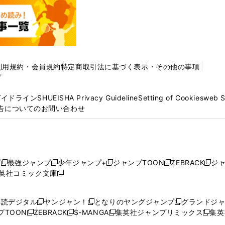
利用規約・会員規約
特定商取引法に基づく表示・その他の事項
プ
ガイドライン
SHUEISHA Privacy Guideline
Setting of Cookies
web 
告についてのお問い合わせ
プ
最強ジャンプ
少年ジャンプ+
ジャンプTOON
ZEBRACK
ジ
新
新
新
新
新
英社コミック文庫
し
新
し
し
し
し
い
い
し
い
い
い
ウ
ウ
い
ウ
ウ
ウ
購読デジタル
ヤンジャン！
となりのヤングジャンプ
グランドジ
新
新
新
ィ
ィ
ウ
ィ
ィ
ィ
プTOON
ZEBRACK
S-MANGA
集英社ジャンプリミックス
集英
新
し
新
し
新
し
新
ン
ン
ィ
ン
ン
ン
し
い
し
い
し
い
し