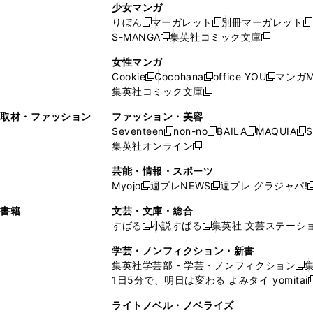
ン
ド
ド
ン
少女マンガ
い
ウ
い
ド
ウ
ウ
ド
りぼん
マーガレット
別冊マーガレット
新
新
新
ウ
ィ
ウ
ウ
で
で
ウ
S-MANGA
集英社コミック文庫
し
新
し
新
ィ
ン
ィ
で
開
開
で
い
し
い
し
ン
ド
ン
女性マンガ
開
く
く
開
ウ
い
ウ
い
ド
ウ
ド
Cookie
Cocohana
office YOU
マンガM
く
く
新
新
新
ィ
ウ
ィ
ウ
ウ
で
ウ
集英社コミック文庫
し
新
し
し
ン
ィ
ン
ィ
で
開
で
い
し
い
い
ド
ン
ド
ン
取材・ファッション
ファッション・美容
開
く
開
ウ
い
ウ
ウ
ウ
ド
ウ
ド
Seventeen
non-no
BAILA
MAQUIA
S
く
く
新
新
新
新
ィ
ウ
ィ
ィ
で
ウ
で
ウ
集英社オンライン
し
新
し
し
し
ン
ィ
ン
ン
開
で
開
で
い
し
い
い
い
ド
ン
ド
ド
芸能・情報・スポーツ
く
開
く
開
ウ
い
ウ
ウ
ウ
ウ
ド
ウ
ウ
Myojo
週プレNEWS
週プレ グラジャパ!
く
く
新
新
新
ィ
ウ
ィ
ィ
ィ
で
ウ
で
で
し
し
ン
ィ
ン
ン
ン
書籍
文芸・文庫・総合
開
で
開
開
い
い
ド
ン
ド
ド
ド
すばる
小説すばる
集英社 文芸ステーシ
く
開
く
く
新
新
ウ
ウ
ウ
ド
ウ
ウ
ウ
く
し
し
ィ
ィ
学芸・ノンフィクション・新書
で
ウ
で
で
で
い
い
ン
ン
集英社学芸部 - 学芸・ノンフィクション
開
で
開
開
開
新
ウ
ウ
ド
ド
1日5分で、明日は変わる よみタイ yomitai
く
開
く
く
く
し
新
ィ
ィ
ウ
ウ
く
い
ン
ン
ライトノベル・ノベライズ
で
で
ウ