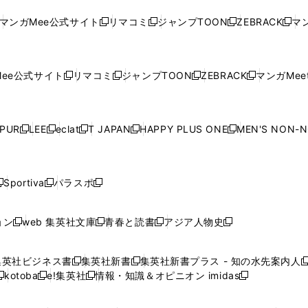
ド
ド
ン
ド
ド
ド
い
ウ
い
ウ
い
ウ
い
ウ
ウ
ド
ウ
ウ
ウ
マンガMee公式サイト
リマコミ
ジャンプTOON
ZEBRACK
マン
新
新
新
新
ウ
ィ
ウ
ィ
ウ
ィ
ウ
で
で
ウ
で
で
で
し
し
し
し
し
ィ
ン
ィ
ン
ィ
ン
ィ
開
開
で
開
開
開
い
い
い
い
い
ン
ド
ン
ド
ン
ド
ン
く
く
開
く
く
く
ウ
ウ
ウ
ウ
ウ
ド
ウ
ド
ウ
ド
ウ
ド
ee公式サイト
リマコミ
ジャンプTOON
ZEBRACK
マンガMeet
く
新
新
新
新
ィ
ィ
ィ
ィ
ィ
ウ
で
ウ
で
ウ
で
ウ
し
し
し
し
ン
ン
ン
ン
ン
で
開
で
開
で
開
で
い
い
い
い
ド
ド
ド
ド
ド
開
く
開
く
開
く
開
ウ
ウ
ウ
ウ
ウ
ウ
ウ
ウ
ウ
PUR
LEE
eclat
T JAPAN
HAPPY PLUS ONE
MEN'S NON-
く
く
く
く
新
新
新
新
新
ィ
ィ
ィ
ィ
で
で
で
で
で
し
し
し
し
し
ン
ン
ン
ン
開
開
開
開
開
い
い
い
い
い
ド
ド
ド
ド
く
く
く
く
く
ウ
ウ
ウ
ウ
ウ
ウ
ウ
ウ
ウ
Sportiva
パラスポ
新
新
ィ
ィ
ィ
ィ
ィ
で
で
で
で
し
し
し
ン
ン
ン
ン
ン
開
開
開
開
い
い
い
ド
ド
ド
ド
ド
ョン
web 集英社文庫
青春と読書
アジア人物史
く
く
く
く
新
新
新
新
ウ
ウ
ウ
ウ
ウ
ウ
ウ
ウ
し
し
し
し
ィ
ィ
ィ
で
で
で
で
で
い
い
い
い
ン
ン
ン
集英社ビジネス書
集英社新書
集英社新書プラス - 知の水先案内人
開
開
開
開
開
新
新
新
ウ
ウ
ウ
ウ
ド
ド
ド
kotoba
e!集英社
情報・知識＆オピニオン imidas
く
く
く
く
く
新
し
新
し
新
ィ
ィ
ィ
ィ
ウ
ウ
ウ
し
し
い
し
い
し
ン
ン
ン
ン
で
で
で
い
い
ウ
い
ウ
い