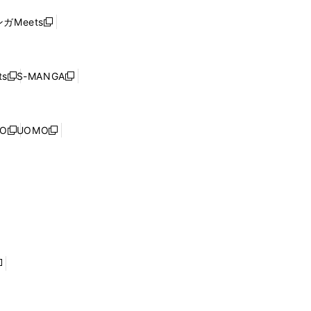
ド
ウ
い
ウ
ガMeets
新
ィ
ウ
で
し
ン
ィ
開
い
ド
ン
く
ウ
ウ
ド
s
S-MANGA
新
新
ィ
で
ウ
し
し
ン
開
で
い
い
ド
く
開
ウ
ウ
ウ
NO
UOMO
く
新
新
ィ
ィ
で
し
し
ン
ン
開
い
い
ド
ド
く
ウ
ウ
ウ
ウ
ィ
ィ
で
で
ン
ン
開
開
ド
ド
く
く
ウ
ウ
で
で
開
開
く
く
し
い
ウ