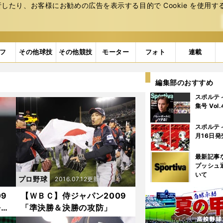
たり、お客様にお勧めの広告を表⽰する⽬的で Cookie を使⽤す
フ
その他球技
その他競技
モーター
フォト
連載
編集部のおすすめ
スポルテ
集号 Vol
スポルテ
月16日発
最新記事
プッシュ
いて
プロ野球
2016.07.12更新
9
【ＷＢＣ】侍ジャパン2009
松坂
「準決勝＆決勝の攻防」