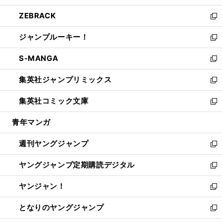
開
ウ
ン
ウ
し
ZEBRACK
く
で
ド
ィ
い
新
開
ウ
ン
ウ
し
ジャンプルーキー！
く
で
ド
ィ
い
新
開
ウ
ン
ウ
し
S-MANGA
く
で
ド
ィ
い
新
開
ウ
ン
ウ
し
集英社ジャンプリミックス
く
で
ド
ィ
い
新
開
ウ
ン
ウ
し
集英社コミック文庫
く
で
ド
ィ
い
新
開
ウ
ン
ウ
し
青年マンガ
く
で
ド
ィ
い
開
ウ
ン
ウ
週刊ヤングジャンプ
く
で
ド
ィ
新
開
ウ
ン
し
ヤングジャンプ定期購読デジタル
く
で
ド
い
新
開
ウ
ウ
し
ヤンジャン！
く
で
ィ
い
新
開
ン
ウ
し
となりのヤングジャンプ
く
ド
ィ
い
新
ウ
ン
ウ
し