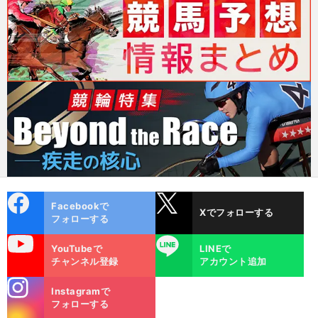
cebo
X
Facebookで
Xでフォローする
ok
フォローする
uTube
LINE
YouTubeで
LINEで
チャンネル登録
アカウント追加
stagra
Instagramで
m
フォローする