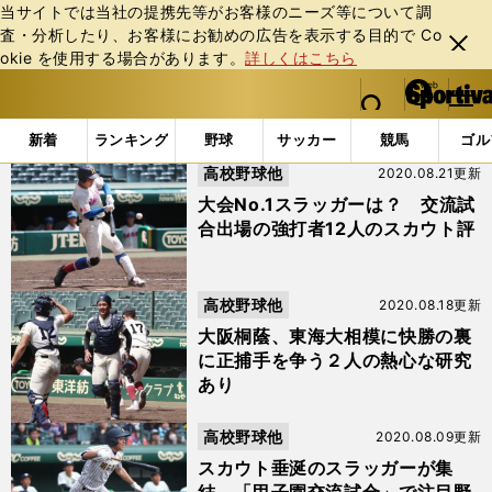
当サイトでは当社の提携先等がお客様のニーズ等について調
査・分析したり、お客様にお勧めの広告を表⽰する⽬的で Co
閉じ
okie を使⽤する場合があります。
詳しくはこちら
る
マイペ
web Sportiva (webスポルティーバ)
検索
メニュ
we
ー
「#西川僚祐」の最新ニュース・ 情報
b
ジ
新着
ランキング
野球
サッカー
競馬
ゴル
ス
高校野球他
2020.08.21更新
ポ
ル
大会No.1スラッガーは？ 交流試
テ
合出場の強打者12人のスカウト評
ィ
ー
バ
高校野球他
2020.08.18更新
大阪桐蔭、東海大相模に快勝の裏
に正捕手を争う２人の熱心な研究
あり
高校野球他
2020.08.09更新
スカウト垂涎のスラッガーが集