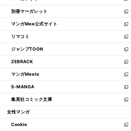
新
開
ウ
ウ
し
別冊マーガレット
く
で
ィ
い
新
開
ン
ウ
し
マンガMee公式サイト
く
ド
ィ
い
新
ウ
ン
ウ
し
リマコミ
で
ド
ィ
い
新
開
ウ
ン
ウ
し
ジャンプTOON
く
で
ド
ィ
い
新
開
ウ
ン
ウ
し
ZEBRACK
く
で
ド
ィ
い
新
開
ウ
ン
ウ
し
マンガMeets
く
で
ド
ィ
い
新
開
ウ
ン
ウ
し
S-MANGA
く
で
ド
ィ
い
新
開
ウ
ン
ウ
し
集英社コミック文庫
く
で
ド
ィ
い
新
開
ウ
ン
ウ
し
女性マンガ
く
で
ド
ィ
い
開
ウ
ン
ウ
Cookie
く
で
ド
ィ
新
開