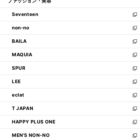
ファッション・美容
く
で
ド
ィ
開
ウ
ン
Seventeen
く
で
ド
新
開
ウ
し
non-no
く
で
い
新
開
ウ
し
BAILA
く
ィ
い
新
ン
ウ
し
MAQUIA
ド
ィ
い
新
ウ
ン
ウ
し
SPUR
で
ド
ィ
い
新
開
ウ
ン
ウ
し
LEE
く
で
ド
ィ
い
新
開
ウ
ン
ウ
し
eclat
く
で
ド
ィ
い
新
開
ウ
ン
ウ
し
T JAPAN
く
で
ド
ィ
い
新
開
ウ
ン
ウ
し
HAPPY PLUS ONE
く
で
ド
ィ
い
新
開
ウ
ン
ウ
し
MEN'S NON-NO
く
で
ド
ィ
い
新