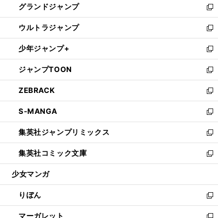
グランドジャンプ
で
ド
ィ
い
新
開
ウ
ン
ウ
し
ウルトラジャンプ
く
で
ド
ィ
い
新
開
ウ
ン
ウ
し
少年ジャンプ+
く
で
ド
ィ
い
新
開
ウ
ン
ウ
し
ジャンプTOON
く
で
ド
ィ
い
新
開
ウ
ン
ウ
し
ZEBRACK
く
で
ド
ィ
い
新
開
ウ
ン
ウ
し
S-MANGA
く
で
ド
ィ
い
新
開
ウ
ン
ウ
し
集英社ジャンプリミックス
く
で
ド
ィ
い
新
開
ウ
ン
ウ
し
集英社コミック文庫
く
で
ド
ィ
い
新
開
ウ
ン
ウ
し
少女マンガ
く
で
ド
ィ
い
開
ウ
ン
ウ
りぼん
く
で
ド
ィ
新
開
ウ
ン
し
マーガレット
く
で
ド
い