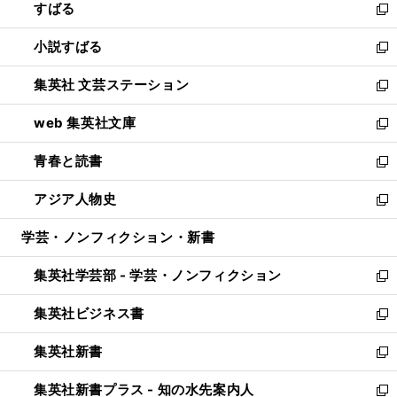
すばる
く
で
ド
新
開
ウ
し
小説すばる
く
で
い
新
開
ウ
し
集英社 文芸ステーション
く
ィ
い
新
ン
ウ
し
web 集英社文庫
ド
ィ
い
新
ウ
ン
ウ
し
青春と読書
で
ド
ィ
い
新
開
ウ
ン
ウ
し
アジア人物史
く
で
ド
ィ
い
新
開
ウ
ン
ウ
し
学芸・ノンフィクション・新書
く
で
ド
ィ
い
開
ウ
ン
ウ
集英社学芸部 - 学芸・ノンフィクション
く
で
ド
ィ
新
開
ウ
ン
し
集英社ビジネス書
く
で
ド
い
新
開
ウ
ウ
し
集英社新書
く
で
ィ
い
新
開
ン
ウ
し
集英社新書プラス - 知の水先案内人
く
ド
ィ
い
新