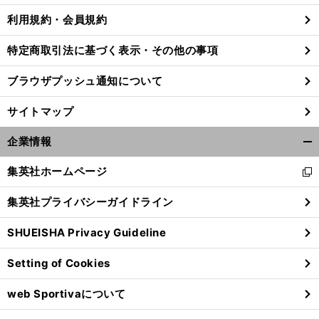
利用規約・会員規約
特定商取引法に基づく表示・その他の事項
ブラウザプッシュ通知について
サイトマップ
企業情報
開
く/
集英社ホームページ
新
閉
し
じ
集英社プライバシーガイドライン
い
る
ウ
SHUEISHA Privacy Guideline
ィ
ン
Setting of Cookies
ド
ウ
web Sportivaについて
で
開