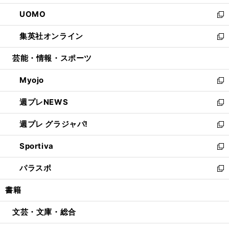
開
ウ
ン
ウ
し
UOMO
く
で
ド
ィ
い
新
開
ウ
ン
ウ
し
集英社オンライン
く
で
ド
ィ
い
新
開
ウ
ン
ウ
し
芸能・情報・スポーツ
く
で
ド
ィ
い
開
ウ
ン
ウ
Myojo
く
で
ド
ィ
新
開
ウ
ン
し
週プレNEWS
く
で
ド
い
新
開
ウ
ウ
し
週プレ グラジャパ!
く
で
ィ
い
新
開
ン
ウ
し
Sportiva
く
ド
ィ
い
新
ウ
ン
ウ
し
パラスポ
で
ド
ィ
い
新
開
ウ
ン
ウ
し
書籍
く
で
ド
ィ
い
開
ウ
ン
ウ
文芸・文庫・総合
く
で
ド
ィ
開
ウ
ン