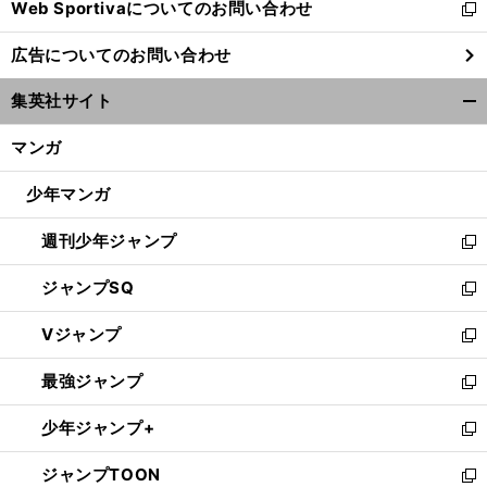
Web Sportivaについてのお問い合わせ
く
新
し
広告についてのお問い合わせ
い
ウ
集英社サイト
ィ
開
ン
く/
マンガ
ド
閉
ウ
じ
少年マンガ
で
る
開
週刊少年ジャンプ
く
新
し
ジャンプSQ
い
新
ウ
し
Vジャンプ
ィ
い
新
ン
ウ
し
最強ジャンプ
ド
ィ
い
新
ウ
ン
ウ
し
少年ジャンプ+
で
ド
ィ
い
新
開
ウ
ン
ウ
し
ジャンプTOON
く
で
ド
ィ
い
新