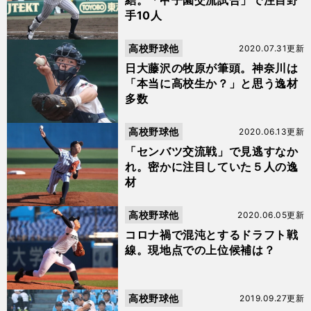
結。「甲子園交流試合」で注目野
手10人
高校野球他
2020.07.31更新
日大藤沢の牧原が筆頭。神奈川は
「本当に高校生か？」と思う逸材
多数
高校野球他
2020.06.13更新
「センバツ交流戦」で見逃すなか
れ。密かに注目していた５人の逸
材
高校野球他
2020.06.05更新
コロナ禍で混沌とするドラフト戦
線。現地点での上位候補は？
高校野球他
2019.09.27更新