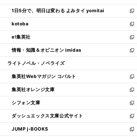
ウ
ン
ウ
し
1日5分で、明日は変わる よみタイ yomitai
で
ド
ィ
い
新
開
ウ
ン
ウ
し
kotoba
く
で
ド
ィ
い
新
開
ウ
ン
ウ
し
e!集英社
く
で
ド
ィ
い
新
開
ウ
ン
ウ
し
情報・知識＆オピニオン imidas
く
で
ド
ィ
い
新
開
ウ
ン
ウ
し
ライトノベル・ノベライズ
く
で
ド
ィ
い
開
ウ
ン
ウ
集英社Webマガジン コバルト
く
で
ド
ィ
新
開
ウ
ン
し
集英社オレンジ文庫
く
で
ド
い
新
開
ウ
ウ
し
シフォン文庫
く
で
ィ
い
新
開
ン
ウ
し
ダッシュエックス文庫公式サイト
く
ド
ィ
い
新
ウ
ン
ウ
し
JUMP j-BOOKS
で
ド
ィ
い
新
開
ウ
ン
ウ
し