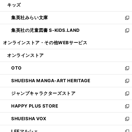
キッズ
く
で
ド
ィ
い
開
ウ
ン
ウ
集英社みらい文庫
く
で
ド
ィ
新
開
ウ
ン
し
集英社の児童図書 S-KIDS.LAND
く
で
ド
い
新
開
ウ
ウ
し
オンラインストア・
その他WEBサービス
く
で
ィ
い
開
ン
ウ
オンラインストア
く
ド
ィ
ウ
ン
OTO
で
ド
新
開
ウ
し
SHUEISHA MANGA-ART HERITAGE
く
で
い
新
開
ウ
し
ジャンプキャラクターズストア
く
ィ
い
新
ン
ウ
し
HAPPY PLUS STORE
ド
ィ
い
新
ウ
ン
ウ
し
SHUEISHA VOX
で
ド
ィ
い
新
開
ウ
ン
ウ
し
LEEマルシェ
く
で
ド