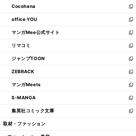
ウ
ン
し
Cocohana
く
で
ド
い
新
開
ウ
ウ
し
office YOU
く
で
ィ
い
新
開
ン
ウ
し
マンガMee公式サイト
く
ド
ィ
い
新
ウ
ン
ウ
し
リマコミ
で
ド
ィ
い
新
開
ウ
ン
ウ
し
ジャンプTOON
く
で
ド
ィ
い
新
開
ウ
ン
ウ
し
ZEBRACK
く
で
ド
ィ
い
新
開
ウ
ン
ウ
し
マンガMeets
く
で
ド
ィ
い
新
開
ウ
ン
ウ
し
S-MANGA
く
で
ド
ィ
い
新
開
ウ
ン
ウ
し
集英社コミック文庫
く
で
ド
ィ
い
新
開
ウ
ン
ウ
し
取材・ファッション
く
で
ド
ィ
い
開
ウ
ン
ウ