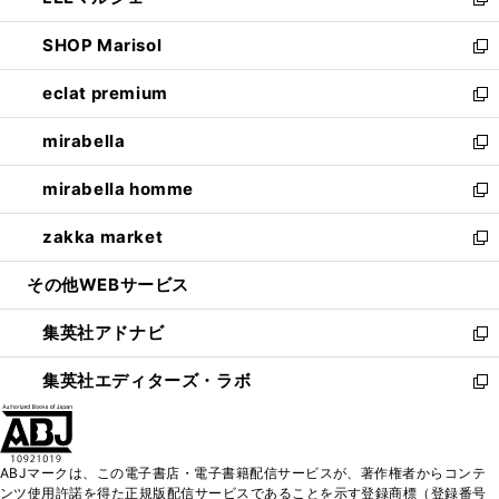
ィ
い
新
開
ウ
ン
ウ
し
SHOP Marisol
く
で
ド
ィ
い
新
開
ウ
ン
ウ
し
eclat premium
く
で
ド
ィ
い
新
開
ウ
ン
ウ
し
mirabella
く
で
ド
ィ
い
新
開
ウ
ン
ウ
し
mirabella homme
く
で
ド
ィ
い
新
開
ウ
ン
ウ
し
zakka market
く
で
ド
ィ
い
新
開
ウ
ン
ウ
し
その他WEBサービス
く
で
ド
ィ
い
開
ウ
ン
ウ
集英社アドナビ
く
で
ド
ィ
新
開
ウ
ン
し
集英社エディターズ・ラボ
く
で
ド
い
新
開
ウ
ウ
し
く
で
ィ
い
開
ン
ウ
ABJマークは、この電子書店・電子書籍配信サービスが、著作権者からコンテ
く
ド
ィ
ンツ使用許諾を得た正規版配信サービスであることを示す登録商標（登録番号