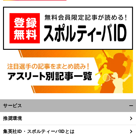
サービス
開
く/
推奨環境
閉
じ
集英社ID・スポルティーバIDとは
る