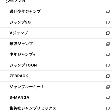
少年マンガ
で
る
開
週刊少年ジャンプ
く
新
し
ジャンプSQ
い
新
ウ
し
Vジャンプ
ィ
い
新
ン
ウ
し
最強ジャンプ
ド
ィ
い
新
ウ
ン
ウ
し
少年ジャンプ+
で
ド
ィ
い
新
開
ウ
ン
ウ
し
ジャンプTOON
く
で
ド
ィ
い
新
開
ウ
ン
ウ
し
ZEBRACK
く
で
ド
ィ
い
新
開
ウ
ン
ウ
し
ジャンプルーキー！
く
で
ド
ィ
い
新
開
ウ
ン
ウ
し
S-MANGA
く
で
ド
ィ
い
新
開
ウ
ン
ウ
し
集英社ジャンプリミックス
く
で
ド
ィ
い
新