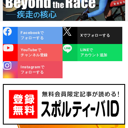
cebo
X
Facebookで
Xでフォローする
ok
フォローする
uTube
LINE
YouTubeで
LINEで
チャンネル登録
アカウント追加
stagra
Instagramで
m
フォローする