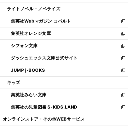
開
ウ
ン
ウ
し
ライトノベル・ノベライズ
く
で
ド
ィ
い
開
ウ
ン
ウ
集英社Webマガジン コバルト
く
で
ド
ィ
新
開
ウ
ン
し
集英社オレンジ文庫
く
で
ド
い
新
開
ウ
ウ
し
シフォン文庫
く
で
ィ
い
新
開
ン
ウ
し
ダッシュエックス文庫公式サイト
く
ド
ィ
い
新
ウ
ン
ウ
し
JUMP j-BOOKS
で
ド
ィ
い
新
開
ウ
ン
ウ
し
キッズ
く
で
ド
ィ
い
開
ウ
ン
ウ
集英社みらい文庫
く
で
ド
ィ
新
開
ウ
ン
し
集英社の児童図書 S-KIDS.LAND
く
で
ド
い
新
開
ウ
ウ
し
オンラインストア・
その他WEBサービス
く
で
ィ
い
開
ン
ウ