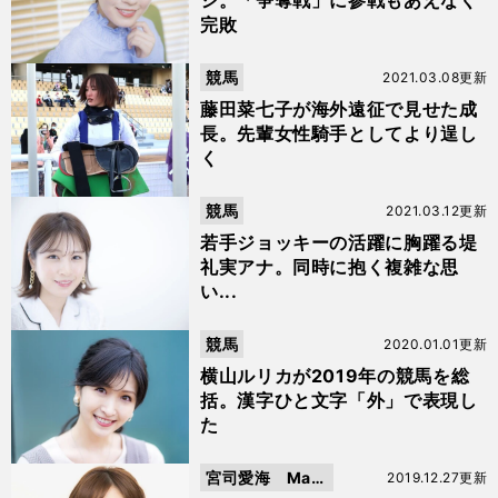
シ。「争奪戦」に参戦もあえなく
完敗
競馬
2021.03.08更新
藤田菜七子が海外遠征で見せた成
長。先輩女性騎手としてより逞し
く
競馬
2021.03.12更新
若手ジョッキーの活躍に胸躍る堤
礼実アナ。同時に抱く複雑な思
い...
競馬
2020.01.01更新
横山ルリカが2019年の競馬を総
括。漢字ひと文字「外」で表現し
た
宮司愛海 Man
2019.12.27更新