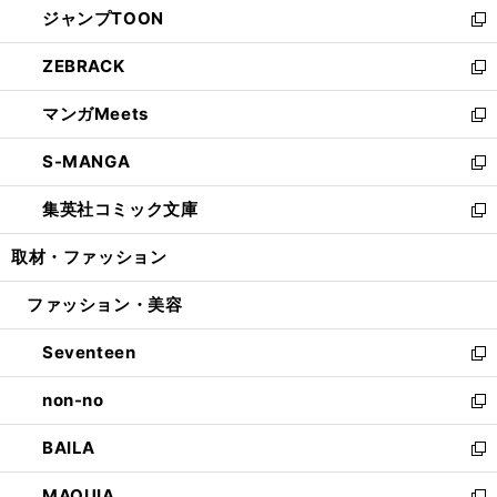
ジャンプTOON
く
で
ド
ィ
い
新
開
ウ
ン
ウ
し
ZEBRACK
く
で
ド
ィ
い
新
開
ウ
ン
ウ
し
マンガMeets
く
で
ド
ィ
い
新
開
ウ
ン
ウ
し
S-MANGA
く
で
ド
ィ
い
新
開
ウ
ン
ウ
し
集英社コミック文庫
く
で
ド
ィ
い
新
開
ウ
ン
ウ
し
取材・ファッション
く
で
ド
ィ
い
開
ウ
ン
ウ
ファッション・美容
く
で
ド
ィ
開
ウ
ン
Seventeen
く
で
ド
新
開
ウ
し
non-no
く
で
い
新
開
ウ
し
BAILA
く
ィ
い
新
ン
ウ
し
MAQUIA