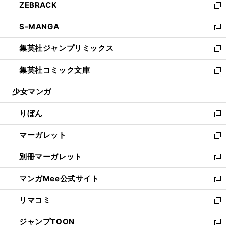
ZEBRACK
く
で
ド
ィ
い
新
開
ウ
ン
ウ
し
S-MANGA
く
で
ド
ィ
い
新
開
ウ
ン
ウ
し
集英社ジャンプリミックス
く
で
ド
ィ
い
新
開
ウ
ン
ウ
し
集英社コミック文庫
く
で
ド
ィ
い
新
開
ウ
ン
ウ
し
少女マンガ
く
で
ド
ィ
い
開
ウ
ン
ウ
りぼん
く
で
ド
ィ
新
開
ウ
ン
し
マーガレット
く
で
ド
い
新
開
ウ
ウ
し
別冊マーガレット
く
で
ィ
い
新
開
ン
ウ
し
マンガMee公式サイト
く
ド
ィ
い
新
ウ
ン
ウ
し
リマコミ
で
ド
ィ
い
新
開
ウ
ン
ウ
し
ジャンプTOON
く
で
ド
ィ
い
新