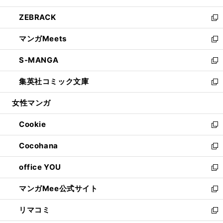
開
ウ
ン
ウ
し
ZEBRACK
く
で
ド
ィ
い
新
開
ウ
ン
ウ
し
マンガMeets
く
で
ド
ィ
い
新
開
ウ
ン
ウ
し
S-MANGA
く
で
ド
ィ
い
新
開
ウ
ン
ウ
し
集英社コミック文庫
く
で
ド
ィ
い
新
開
ウ
ン
ウ
し
女性マンガ
く
で
ド
ィ
い
開
ウ
ン
ウ
Cookie
く
で
ド
ィ
新
開
ウ
ン
し
Cocohana
く
で
ド
い
新
開
ウ
ウ
し
office YOU
く
で
ィ
い
新
開
ン
ウ
し
マンガMee公式サイト
く
ド
ィ
い
新
ウ
ン
ウ
し
リマコミ
で
ド
ィ
い
新
開
ウ
ン
ウ
し