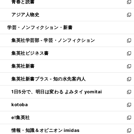
青春と読書
で
ド
ィ
い
新
開
ウ
ン
ウ
し
アジア人物史
く
で
ド
ィ
い
新
開
ウ
ン
ウ
し
学芸・ノンフィクション・新書
く
で
ド
ィ
い
開
ウ
ン
ウ
集英社学芸部 - 学芸・ノンフィクション
く
で
ド
ィ
新
開
ウ
ン
し
集英社ビジネス書
く
で
ド
い
新
開
ウ
ウ
し
集英社新書
く
で
ィ
い
新
開
ン
ウ
し
集英社新書プラス - 知の水先案内人
く
ド
ィ
い
新
ウ
ン
ウ
し
1日5分で、明日は変わる よみタイ yomitai
で
ド
ィ
い
新
開
ウ
ン
ウ
し
kotoba
く
で
ド
ィ
い
新
開
ウ
ン
ウ
し
e!集英社
く
で
ド
ィ
い
新
開
ウ
ン
ウ
し
情報・知識＆オピニオン imidas
く
で
ド
ィ
い
新