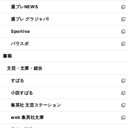
開
ウ
ン
し
週プレNEWS
く
で
ド
い
新
開
ウ
ウ
し
週プレ グラジャパ!
く
で
ィ
い
新
開
ン
ウ
し
Sportiva
く
ド
ィ
い
新
ウ
ン
ウ
し
パラスポ
で
ド
ィ
い
新
開
ウ
ン
ウ
し
書籍
く
で
ド
ィ
い
開
ウ
ン
ウ
文芸・文庫・総合
く
で
ド
ィ
開
ウ
ン
すばる
く
で
ド
新
開
ウ
し
小説すばる
く
で
い
新
開
ウ
し
集英社 文芸ステーション
く
ィ
い
新
ン
ウ
し
web 集英社文庫
ド
ィ
い
新
ウ
ン
ウ
し