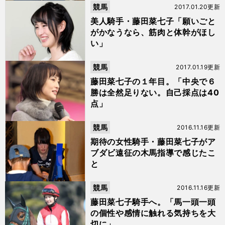
競馬
2017.01.20更新
美人騎手・藤田菜七子「願いごと
がかなうなら、筋肉と体幹がほし
い」
競馬
2017.01.19更新
藤田菜七子の１年目。「中央で６
勝は全然足りない。自己採点は40
点」
競馬
2016.11.16更新
期待の女性騎手・藤田菜七子がア
ブダビ遠征の木馬指導で感じたこ
と
競馬
2016.11.16更新
藤田菜七子騎手へ。「馬一頭一頭
の個性や感情に触れる気持ちを大
切に」