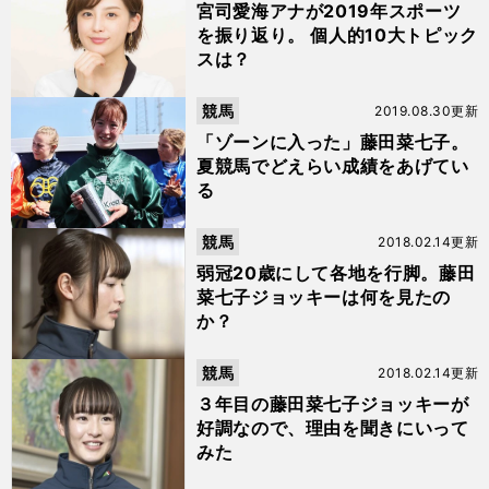
ami Memo
宮司愛海アナが2019年スポーツ
を振り返り。 個人的10大トピック
スは？
競馬
2019.08.30更新
「ゾーンに入った」藤田菜七子。
夏競馬でどえらい成績をあげてい
る
競馬
2018.02.14更新
弱冠20歳にして各地を行脚。藤田
菜七子ジョッキーは何を見たの
か？
競馬
2018.02.14更新
３年目の藤田菜七子ジョッキーが
好調なので、理由を聞きにいって
みた