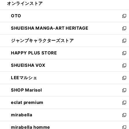
オンラインストア
く
ド
ィ
ウ
ン
OTO
で
ド
新
開
ウ
し
SHUEISHA MANGA-ART HERITAGE
く
で
い
新
開
ウ
し
ジャンプキャラクターズストア
く
ィ
い
新
ン
ウ
し
HAPPY PLUS STORE
ド
ィ
い
新
ウ
ン
ウ
し
SHUEISHA VOX
で
ド
ィ
い
新
開
ウ
ン
ウ
し
LEEマルシェ
く
で
ド
ィ
い
新
開
ウ
ン
ウ
し
SHOP Marisol
く
で
ド
ィ
い
新
開
ウ
ン
ウ
し
eclat premium
く
で
ド
ィ
い
新
開
ウ
ン
ウ
し
mirabella
く
で
ド
ィ
い
新
開
ウ
ン
ウ
し
mirabella homme
く
で
ド
ィ
い
新