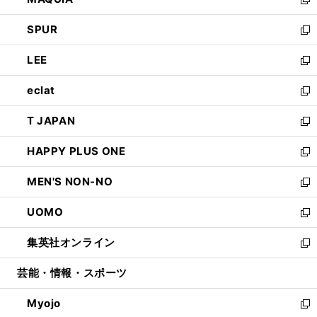
ド
ィ
い
新
ウ
ン
ウ
し
SPUR
で
ド
ィ
い
新
開
ウ
ン
ウ
し
LEE
く
で
ド
ィ
い
新
開
ウ
ン
ウ
し
eclat
く
で
ド
ィ
い
新
開
ウ
ン
ウ
し
T JAPAN
く
で
ド
ィ
い
新
開
ウ
ン
ウ
し
HAPPY PLUS ONE
く
で
ド
ィ
い
新
開
ウ
ン
ウ
し
MEN'S NON-NO
く
で
ド
ィ
い
新
開
ウ
ン
ウ
し
UOMO
く
で
ド
ィ
い
新
開
ウ
ン
ウ
し
集英社オンライン
く
で
ド
ィ
い
新
開
ウ
ン
ウ
し
芸能・情報・スポーツ
く
で
ド
ィ
い
開
ウ
ン
ウ
Myojo
く
で
ド
ィ
新