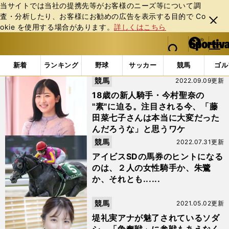
当サイトでは当社の提携先等がお客様のニーズ等について調
査・分析したり、お客様にお勧めの広告を表⽰する⽬的で Co
閉じ
okie を使⽤する場合があります。
詳しくはこちら
る
マイペ
web Sportiva (webスポルティーバ)
検索
メニュ
we
ー
「#藤田菜七子」の最新ニュース・ 情報
b
ジ
新着
ランキング
野球
サッカー
競馬
ゴル
ス
競馬
2022.09.09更新
ポ
ル
18歳の新人騎手・今村聖奈の
テ
"素"に迫る。注目される今、「藤
ィ
田菜七子さんは本当に大変だった
ー
んだろうな」と思うワケ
バ
競馬
2022.07.31更新
アイビスSDの馬券のヒントになる
のは、２人の女性騎手か、朱鷺
か、それとも......
競馬
2021.05.02更新
堤礼実アナが魅了されているソダ