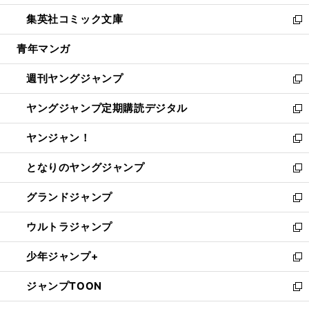
開
ウ
ン
ウ
し
集英社コミック文庫
く
で
ド
ィ
い
新
開
ウ
ン
ウ
し
青年マンガ
く
で
ド
ィ
い
開
ウ
ン
ウ
週刊ヤングジャンプ
く
で
ド
ィ
新
開
ウ
ン
し
ヤングジャンプ定期購読デジタル
く
で
ド
い
新
開
ウ
ウ
し
ヤンジャン！
く
で
ィ
い
新
開
ン
ウ
し
となりのヤングジャンプ
く
ド
ィ
い
新
ウ
ン
ウ
し
グランドジャンプ
で
ド
ィ
い
新
開
ウ
ン
ウ
し
ウルトラジャンプ
く
で
ド
ィ
い
新
開
ウ
ン
ウ
し
少年ジャンプ+
く
で
ド
ィ
い
新
開
ウ
ン
ウ
し
ジャンプTOON
く
で
ド
ィ
い
新
開
ウ
ン
ウ
し