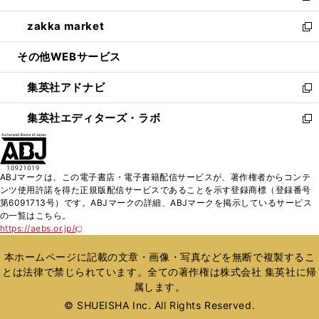
開
ウ
ン
ウ
し
zakka market
く
で
ド
ィ
い
新
開
ウ
ン
ウ
し
その他WEBサービス
く
で
ド
ィ
い
開
ウ
ン
ウ
集英社アドナビ
く
で
ド
ィ
新
開
ウ
ン
し
集英社エディターズ・ラボ
く
で
ド
い
新
開
ウ
ウ
し
く
で
ィ
い
開
ン
ウ
ABJマークは、この電子書店・電子書籍配信サービスが、著作権者からコンテ
く
ド
ィ
ンツ使用許諾を得た正規版配信サービスであることを示す登録商標（登録番号
ウ
ン
第6091713号）です。ABJマークの詳細、ABJマークを掲示しているサービス
で
ド
の一覧はこちら。
開
ウ
https://aebs.or.jp/
新
く
で
し
い
開
本ホームページに記載の文章・画像・写真などを無断で複製するこ
ウ
く
とは法律で禁じられています。全ての著作権は株式会社 集英社に帰
ィ
属します。
ン
ド
© SHUEISHA Inc. All Rights Reserved.
ウ