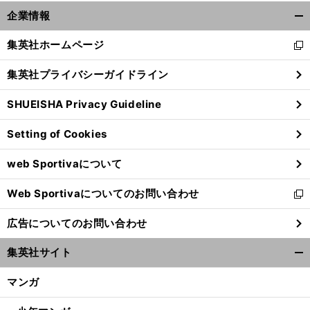
企業情報
開
く/
集英社ホームページ
新
閉
し
じ
集英社プライバシーガイドライン
い
る
ウ
SHUEISHA Privacy Guideline
ィ
ン
Setting of Cookies
ド
ウ
web Sportivaについて
で
開
Web Sportivaについてのお問い合わせ
く
新
し
広告についてのお問い合わせ
い
ウ
集英社サイト
ィ
開
ン
く/
マンガ
ド
閉
ウ
じ