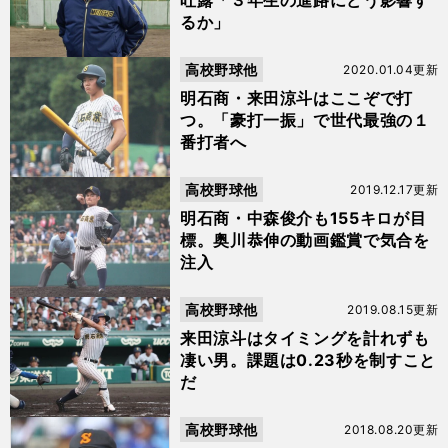
吐露「３年生の進路にどう影響す
るか」
高校野球他
2020.01.04更新
明石商・来田涼斗はここぞで打
つ。「豪打一振」で世代最強の１
番打者へ
高校野球他
2019.12.17更新
明石商・中森俊介も155キロが目
標。奥川恭伸の動画鑑賞で気合を
注入
高校野球他
2019.08.15更新
来田涼斗はタイミングを計れずも
凄い男。課題は0.23秒を制すこと
だ
高校野球他
2018.08.20更新