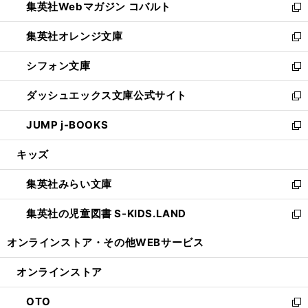
集英社Webマガジン コバルト
く
で
ド
ィ
新
開
ウ
ン
し
集英社オレンジ文庫
く
で
ド
い
新
開
ウ
ウ
し
シフォン文庫
く
で
ィ
い
新
開
ン
ウ
し
ダッシュエックス文庫公式サイト
く
ド
ィ
い
新
ウ
ン
ウ
し
JUMP j-BOOKS
で
ド
ィ
い
新
開
ウ
ン
ウ
し
キッズ
く
で
ド
ィ
い
開
ウ
ン
ウ
集英社みらい文庫
く
で
ド
ィ
新
開
ウ
ン
し
集英社の児童図書 S-KIDS.LAND
く
で
ド
い
新
開
ウ
ウ
し
オンラインストア・
その他WEBサービス
く
で
ィ
い
開
ン
ウ
オンラインストア
く
ド
ィ
ウ
ン
OTO
で
ド
新