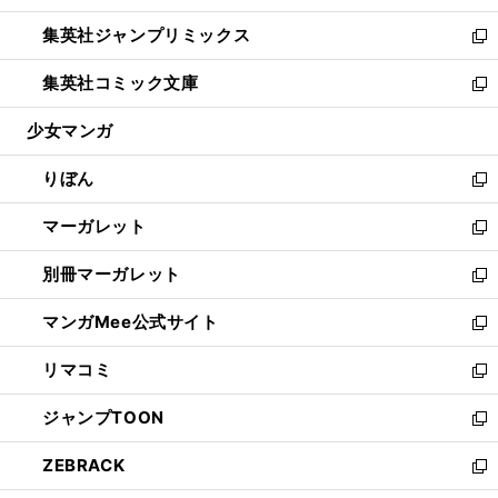
開
ウ
ン
ウ
し
集英社ジャンプリミックス
く
で
ド
ィ
い
新
開
ウ
ン
ウ
し
集英社コミック文庫
く
で
ド
ィ
い
新
開
ウ
ン
ウ
し
少女マンガ
く
で
ド
ィ
い
開
ウ
ン
ウ
りぼん
く
で
ド
ィ
新
開
ウ
ン
し
マーガレット
く
で
ド
い
新
開
ウ
ウ
し
別冊マーガレット
く
で
ィ
い
新
開
ン
ウ
し
マンガMee公式サイト
く
ド
ィ
い
新
ウ
ン
ウ
し
リマコミ
で
ド
ィ
い
新
開
ウ
ン
ウ
し
ジャンプTOON
く
で
ド
ィ
い
新
開
ウ
ン
ウ
し
ZEBRACK
く
で
ド
ィ
い
新
開
ウ
ン
ウ
し