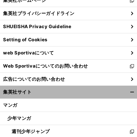
集英社ホームページ
新
閉
し
じ
集英社プライバシーガイドライン
い
る
ウ
SHUEISHA Privacy Guideline
ィ
ン
Setting of Cookies
ド
ウ
web Sportivaについて
で
開
Web Sportivaについてのお問い合わせ
く
新
し
広告についてのお問い合わせ
い
ウ
集英社サイト
ィ
開
ン
く/
マンガ
ド
閉
ウ
じ
少年マンガ
で
る
開
週刊少年ジャンプ
く
新