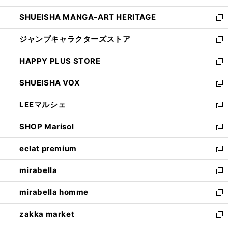
開
ウ
し
SHUEISHA MANGA-ART HERITAGE
く
で
い
新
開
ウ
し
ジャンプキャラクターズストア
く
ィ
い
新
ン
ウ
し
HAPPY PLUS STORE
ド
ィ
い
新
ウ
ン
ウ
し
SHUEISHA VOX
で
ド
ィ
い
新
開
ウ
ン
ウ
し
LEEマルシェ
く
で
ド
ィ
い
新
開
ウ
ン
ウ
し
SHOP Marisol
く
で
ド
ィ
い
新
開
ウ
ン
ウ
し
eclat premium
く
で
ド
ィ
い
新
開
ウ
ン
ウ
し
mirabella
く
で
ド
ィ
い
新
開
ウ
ン
ウ
し
mirabella homme
く
で
ド
ィ
い
新
開
ウ
ン
ウ
し
zakka market
く
で
ド
ィ
い
新
開
ウ
ン
ウ
し