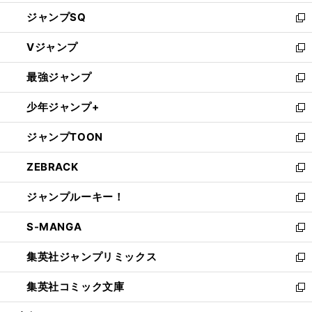
し
ジャンプSQ
い
新
ウ
し
Vジャンプ
ィ
い
新
ン
ウ
し
最強ジャンプ
ド
ィ
い
新
ウ
ン
ウ
し
少年ジャンプ+
で
ド
ィ
い
新
開
ウ
ン
ウ
し
ジャンプTOON
く
で
ド
ィ
い
新
開
ウ
ン
ウ
し
ZEBRACK
く
で
ド
ィ
い
新
開
ウ
ン
ウ
し
ジャンプルーキー！
く
で
ド
ィ
い
新
開
ウ
ン
ウ
し
S-MANGA
く
で
ド
ィ
い
新
開
ウ
ン
ウ
し
集英社ジャンプリミックス
く
で
ド
ィ
い
新
開
ウ
ン
ウ
し
集英社コミック文庫
く
で
ド
ィ
い
新
開
ウ
ン
ウ
し