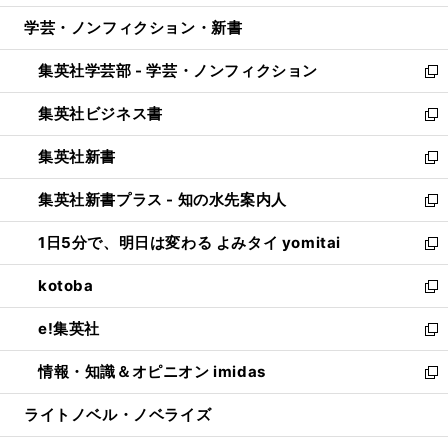
開
ウ
ン
ウ
し
学芸・ノンフィクション・新書
く
で
ド
ィ
い
開
ウ
ン
ウ
集英社学芸部 - 学芸・ノンフィクション
く
で
ド
ィ
新
開
ウ
ン
し
集英社ビジネス書
く
で
ド
い
新
開
ウ
ウ
し
集英社新書
く
で
ィ
い
新
開
ン
ウ
し
集英社新書プラス - 知の水先案内人
く
ド
ィ
い
新
ウ
ン
ウ
し
1日5分で、明日は変わる よみタイ yomitai
で
ド
ィ
い
新
開
ウ
ン
ウ
し
kotoba
く
で
ド
ィ
い
新
開
ウ
ン
ウ
し
e!集英社
く
で
ド
ィ
い
新
開
ウ
ン
ウ
し
情報・知識＆オピニオン imidas
く
で
ド
ィ
い
新
開
ウ
ン
ウ
し
ライトノベル・ノベライズ
く
で
ド
ィ
い
開
ウ
ン
ウ