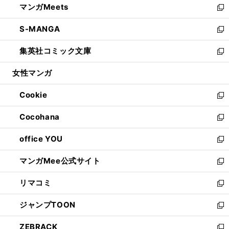
マンガMeets
く
で
ド
ィ
い
新
開
ウ
ン
ウ
し
S-MANGA
く
で
ド
ィ
い
新
開
ウ
ン
ウ
し
集英社コミック文庫
く
で
ド
ィ
い
新
開
ウ
ン
ウ
し
女性マンガ
く
で
ド
ィ
い
開
ウ
ン
ウ
Cookie
く
で
ド
ィ
新
開
ウ
ン
し
Cocohana
く
で
ド
い
新
開
ウ
ウ
し
office YOU
く
で
ィ
い
新
開
ン
ウ
し
マンガMee公式サイト
く
ド
ィ
い
新
ウ
ン
ウ
し
リマコミ
で
ド
ィ
い
新
開
ウ
ン
ウ
し
ジャンプTOON
く
で
ド
ィ
い
新
開
ウ
ン
ウ
し
ZEBRACK
く
で
ド
ィ
い