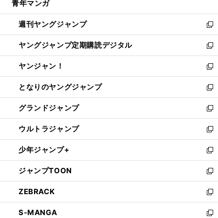
青年マンガ
く
で
ド
ィ
い
開
ウ
ン
ウ
週刊ヤングジャンプ
く
で
ド
ィ
新
開
ウ
ン
し
ヤングジャンプ定期購読デジタル
く
で
ド
い
新
開
ウ
ウ
し
ヤンジャン！
く
で
ィ
い
新
開
ン
ウ
し
となりのヤングジャンプ
く
ド
ィ
い
新
ウ
ン
ウ
し
グランドジャンプ
で
ド
ィ
い
新
開
ウ
ン
ウ
し
ウルトラジャンプ
く
で
ド
ィ
い
新
開
ウ
ン
ウ
し
少年ジャンプ+
く
で
ド
ィ
い
新
開
ウ
ン
ウ
し
ジャンプTOON
く
で
ド
ィ
い
新
開
ウ
ン
ウ
し
ZEBRACK
く
で
ド
ィ
い
新
開
ウ
ン
ウ
し
S-MANGA
く
で
ド
ィ
い
新