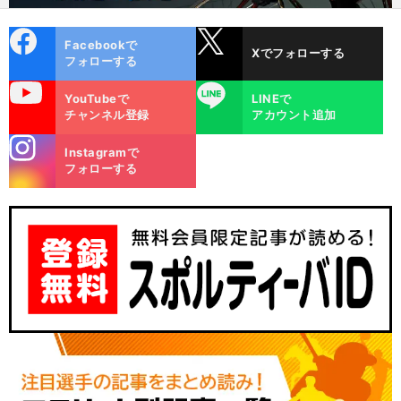
cebo
X
Facebookで
Xでフォローする
ok
フォローする
uTube
LINE
YouTubeで
LINEで
チャンネル登録
アカウント追加
stagra
Instagramで
m
フォローする