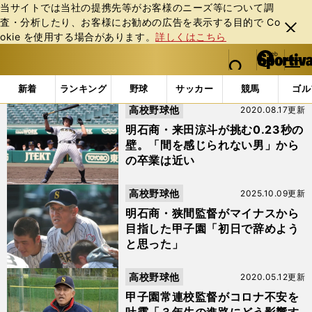
当サイトでは当社の提携先等がお客様のニーズ等について調
査・分析したり、お客様にお勧めの広告を表⽰する⽬的で Co
閉じ
okie を使⽤する場合があります。
詳しくはこちら
る
マイペ
web Sportiva (webスポルティーバ)
検索
メニュ
we
ー
「#狭間善徳」の最新ニュース・ 情報
b
ジ
新着
ランキング
野球
サッカー
競馬
ゴル
ス
高校野球他
2020.08.17更新
ポ
ル
明石商・来田涼斗が挑む0.23秒の
テ
壁。「間を感じられない男」から
ィ
の卒業は近い
ー
バ
高校野球他
2025.10.09更新
明石商・狭間監督がマイナスから
目指した甲子園「初日で辞めよう
と思った」
高校野球他
2020.05.12更新
甲子園常連校監督がコロナ不安を