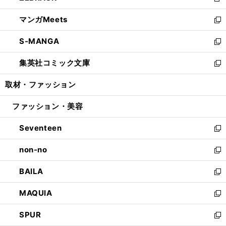
新
開
ウ
ン
ウ
し
マンガMeets
く
で
ド
ィ
い
新
開
ウ
ン
ウ
し
S-MANGA
く
で
ド
ィ
い
新
開
ウ
ン
ウ
し
集英社コミック文庫
く
で
ド
ィ
い
新
開
ウ
ン
ウ
し
取材・ファッション
く
で
ド
ィ
い
開
ウ
ン
ウ
ファッション・美容
く
で
ド
ィ
開
ウ
ン
Seventeen
く
で
ド
新
開
ウ
し
non-no
く
で
い
新
開
ウ
し
BAILA
く
ィ
い
新
ン
ウ
し
MAQUIA
ド
ィ
い
新
ウ
ン
ウ
し
SPUR
で
ド
ィ
い
新
開