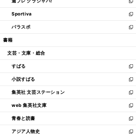
週プレ グラジャパ!
く
で
ィ
い
新
開
ン
ウ
し
Sportiva
く
ド
ィ
い
新
ウ
ン
ウ
し
パラスポ
で
ド
ィ
い
新
開
ウ
ン
ウ
し
書籍
く
で
ド
ィ
い
開
ウ
ン
ウ
文芸・文庫・総合
く
で
ド
ィ
開
ウ
ン
すばる
く
で
ド
新
開
ウ
し
小説すばる
く
で
い
新
開
ウ
し
集英社 文芸ステーション
く
ィ
い
新
ン
ウ
し
web 集英社文庫
ド
ィ
い
新
ウ
ン
ウ
し
青春と読書
で
ド
ィ
い
新
開
ウ
ン
ウ
し
アジア人物史
く
で
ド
ィ
い
新