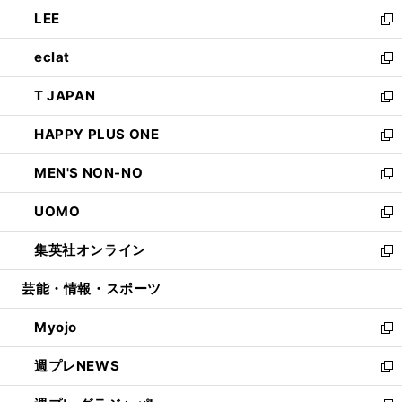
ウ
ン
ウ
し
LEE
く
で
ド
ィ
い
新
開
ウ
ン
ウ
し
eclat
く
で
ド
ィ
い
新
開
ウ
ン
ウ
し
T JAPAN
く
で
ド
ィ
い
新
開
ウ
ン
ウ
し
HAPPY PLUS ONE
く
で
ド
ィ
い
新
開
ウ
ン
ウ
し
MEN'S NON-NO
く
で
ド
ィ
い
新
開
ウ
ン
ウ
し
UOMO
く
で
ド
ィ
い
新
開
ウ
ン
ウ
し
集英社オンライン
く
で
ド
ィ
い
新
開
ウ
ン
ウ
し
芸能・情報・スポーツ
く
で
ド
ィ
い
開
ウ
ン
ウ
Myojo
く
で
ド
ィ
新
開
ウ
ン
し
週プレNEWS
く
で
ド
い
新
開
ウ
ウ
し