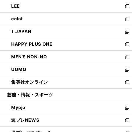
ウ
ン
ウ
し
LEE
く
で
ド
ィ
い
新
開
ウ
ン
ウ
し
eclat
く
で
ド
ィ
い
新
開
ウ
ン
ウ
し
T JAPAN
く
で
ド
ィ
い
新
開
ウ
ン
ウ
し
HAPPY PLUS ONE
く
で
ド
ィ
い
新
開
ウ
ン
ウ
し
MEN'S NON-NO
く
で
ド
ィ
い
新
開
ウ
ン
ウ
し
UOMO
く
で
ド
ィ
い
新
開
ウ
ン
ウ
し
集英社オンライン
く
で
ド
ィ
い
新
開
ウ
ン
ウ
し
芸能・情報・スポーツ
く
で
ド
ィ
い
開
ウ
ン
ウ
Myojo
く
で
ド
ィ
新
開
ウ
ン
し
週プレNEWS
く
で
ド
い
新
開
ウ
ウ
し