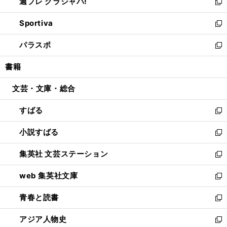
週プレ グラジャパ!
く
で
ィ
い
新
開
ン
ウ
し
Sportiva
く
ド
ィ
い
新
ウ
ン
ウ
し
パラスポ
で
ド
ィ
い
新
開
ウ
ン
ウ
し
書籍
く
で
ド
ィ
い
開
ウ
ン
ウ
文芸・文庫・総合
く
で
ド
ィ
開
ウ
ン
すばる
く
で
ド
新
開
ウ
し
小説すばる
く
で
い
新
開
ウ
し
集英社 文芸ステーション
く
ィ
い
新
ン
ウ
し
web 集英社文庫
ド
ィ
い
新
ウ
ン
ウ
し
青春と読書
で
ド
ィ
い
新
開
ウ
ン
ウ
し
アジア人物史
く
で
ド
ィ
い
新