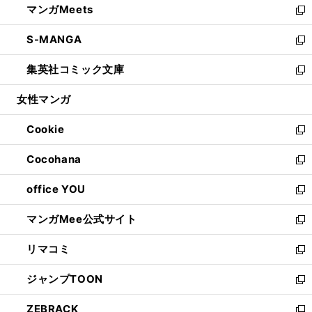
マンガMeets
く
で
ド
ィ
い
新
開
ウ
ン
ウ
し
S-MANGA
く
で
ド
ィ
い
新
開
ウ
ン
ウ
し
集英社コミック文庫
く
で
ド
ィ
い
新
開
ウ
ン
ウ
し
女性マンガ
く
で
ド
ィ
い
開
ウ
ン
ウ
Cookie
く
で
ド
ィ
新
開
ウ
ン
し
Cocohana
く
で
ド
い
新
開
ウ
ウ
し
office YOU
く
で
ィ
い
新
開
ン
ウ
し
マンガMee公式サイト
く
ド
ィ
い
新
ウ
ン
ウ
し
リマコミ
で
ド
ィ
い
新
開
ウ
ン
ウ
し
ジャンプTOON
く
で
ド
ィ
い
新
開
ウ
ン
ウ
し
ZEBRACK
く
で
ド
ィ
い