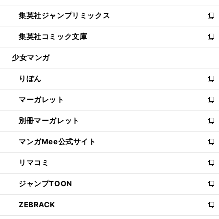
開
ウ
ン
ウ
し
集英社ジャンプリミックス
く
で
ド
ィ
い
新
開
ウ
ン
ウ
し
集英社コミック文庫
く
で
ド
ィ
い
新
開
ウ
ン
ウ
し
少女マンガ
く
で
ド
ィ
い
開
ウ
ン
ウ
りぼん
く
で
ド
ィ
新
開
ウ
ン
し
マーガレット
く
で
ド
い
新
開
ウ
ウ
し
別冊マーガレット
く
で
ィ
い
新
開
ン
ウ
し
マンガMee公式サイト
く
ド
ィ
い
新
ウ
ン
ウ
し
リマコミ
で
ド
ィ
い
新
開
ウ
ン
ウ
し
ジャンプTOON
く
で
ド
ィ
い
新
開
ウ
ン
ウ
し
ZEBRACK
く
で
ド
ィ
い
新
開
ウ
ン
ウ
し