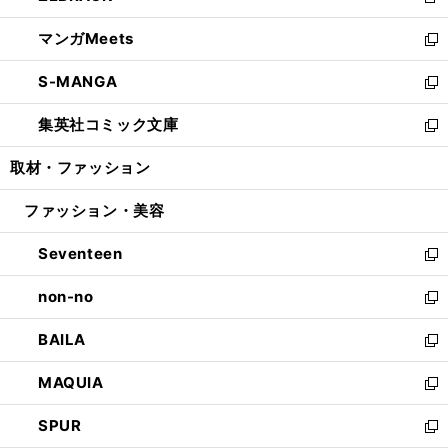
新
開
ウ
ン
ウ
し
マンガMeets
く
で
ド
ィ
い
新
開
ウ
ン
ウ
し
S-MANGA
く
で
ド
ィ
い
新
開
ウ
ン
ウ
し
集英社コミック文庫
く
で
ド
ィ
い
新
開
ウ
ン
ウ
し
取材・ファッション
く
で
ド
ィ
い
開
ウ
ン
ウ
ファッション・美容
く
で
ド
ィ
開
ウ
ン
Seventeen
く
で
ド
新
開
ウ
し
non-no
く
で
い
新
開
ウ
し
BAILA
く
ィ
い
新
ン
ウ
し
MAQUIA
ド
ィ
い
新
ウ
ン
ウ
し
SPUR
で
ド
ィ
い
新
開