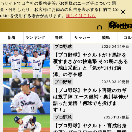
当サイトでは当社の提携先等がお客様のニーズ等について調
査・分析したり、お客様にお勧めの広告を表⽰する⽬的で Co
閉じ
okie を使⽤する場合があります。
詳しくはこちら
る
マイペ
web Sportiva (webスポルティーバ)
検索
メニュ
we
ー
「#廣澤優」の最新ニュース・ 情報
b
ジ
新着
ランキング
野球
サッカー
競馬
ゴル
ス
プロ野球
2026.04.14更新
ポ
ル
【プロ野球】ヤクルトが下馬評を
テ
覆すまさかの快進撃 その裏にある
ィ
「池山采配」と「気がつけば廣
ー
澤」の存在感
バ
プロ野球
2026.03.10更新
【プロ野球】ヤクルト再建のカギ
は投手陣 エース候補・奥川恭伸が
語った覚悟「何球でも投げま
す！」
プロ野球
2025.11.17更新
【プロ野球】ヤクルト・育成出身