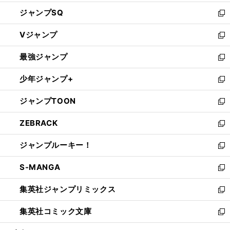
し
ジャンプSQ
い
新
ウ
し
Vジャンプ
ィ
い
新
ン
ウ
し
最強ジャンプ
ド
ィ
い
新
ウ
ン
ウ
し
少年ジャンプ+
で
ド
ィ
い
新
開
ウ
ン
ウ
し
ジャンプTOON
く
で
ド
ィ
い
新
開
ウ
ン
ウ
し
ZEBRACK
く
で
ド
ィ
い
新
開
ウ
ン
ウ
し
ジャンプルーキー！
く
で
ド
ィ
い
新
開
ウ
ン
ウ
し
S-MANGA
く
で
ド
ィ
い
新
開
ウ
ン
ウ
し
集英社ジャンプリミックス
く
で
ド
ィ
い
新
開
ウ
ン
ウ
し
集英社コミック文庫
く
で
ド
ィ
い
新
開
ウ
ン
ウ
し