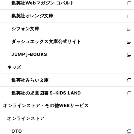
集英社Webマガジン コバルト
く
で
ド
ィ
新
開
ウ
ン
し
集英社オレンジ文庫
く
で
ド
い
新
開
ウ
ウ
し
シフォン文庫
く
で
ィ
い
新
開
ン
ウ
し
ダッシュエックス文庫公式サイト
く
ド
ィ
い
新
ウ
ン
ウ
し
JUMP j-BOOKS
で
ド
ィ
い
新
開
ウ
ン
ウ
し
キッズ
く
で
ド
ィ
い
開
ウ
ン
ウ
集英社みらい文庫
く
で
ド
ィ
新
開
ウ
ン
し
集英社の児童図書 S-KIDS.LAND
く
で
ド
い
新
開
ウ
ウ
し
オンラインストア・
その他WEBサービス
く
で
ィ
い
開
ン
ウ
オンラインストア
く
ド
ィ
ウ
ン
OTO
で
ド
新