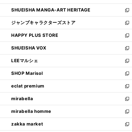
開
ウ
し
SHUEISHA MANGA-ART HERITAGE
く
で
い
新
開
ウ
し
ジャンプキャラクターズストア
く
ィ
い
新
ン
ウ
し
HAPPY PLUS STORE
ド
ィ
い
新
ウ
ン
ウ
し
SHUEISHA VOX
で
ド
ィ
い
新
開
ウ
ン
ウ
し
LEEマルシェ
く
で
ド
ィ
い
新
開
ウ
ン
ウ
し
SHOP Marisol
く
で
ド
ィ
い
新
開
ウ
ン
ウ
し
eclat premium
く
で
ド
ィ
い
新
開
ウ
ン
ウ
し
mirabella
く
で
ド
ィ
い
新
開
ウ
ン
ウ
し
mirabella homme
く
で
ド
ィ
い
新
開
ウ
ン
ウ
し
zakka market
く
で
ド
ィ
い
新
開
ウ
ン
ウ
し