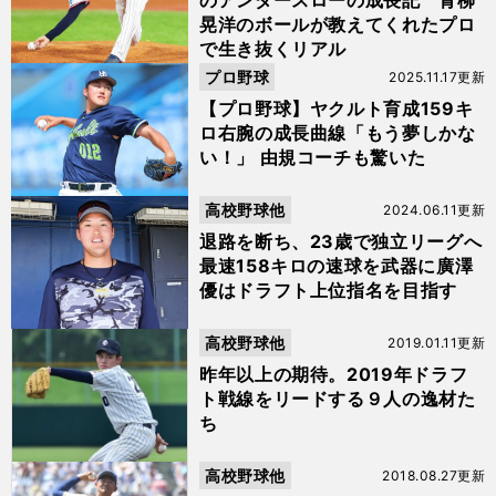
のアンダースローの成長記 青柳
晃洋のボールが教えてくれたプロ
で生き抜くリアル
プロ野球
2025.11.17更新
【プロ野球】ヤクルト育成159キ
ロ右腕の成長曲線「もう夢しかな
い！」 由規コーチも驚いた
高校野球他
2024.06.11更新
退路を断ち、23歳で独立リーグへ
最速158キロの速球を武器に廣澤
優はドラフト上位指名を目指す
高校野球他
2019.01.11更新
昨年以上の期待。2019年ドラフ
ト戦線をリードする９人の逸材た
ち
高校野球他
2018.08.27更新