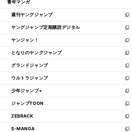
青年マンガ
く
で
ド
ィ
い
開
ウ
ン
ウ
週刊ヤングジャンプ
く
で
ド
ィ
新
開
ウ
ン
し
ヤングジャンプ定期購読デジタル
く
で
ド
い
新
開
ウ
ウ
し
ヤンジャン！
く
で
ィ
い
新
開
ン
ウ
し
となりのヤングジャンプ
く
ド
ィ
い
新
ウ
ン
ウ
し
グランドジャンプ
で
ド
ィ
い
新
開
ウ
ン
ウ
し
ウルトラジャンプ
く
で
ド
ィ
い
新
開
ウ
ン
ウ
し
少年ジャンプ+
く
で
ド
ィ
い
新
開
ウ
ン
ウ
し
ジャンプTOON
く
で
ド
ィ
い
新
開
ウ
ン
ウ
し
ZEBRACK
く
で
ド
ィ
い
新
開
ウ
ン
ウ
し
S-MANGA
く
で
ド
ィ
い
新