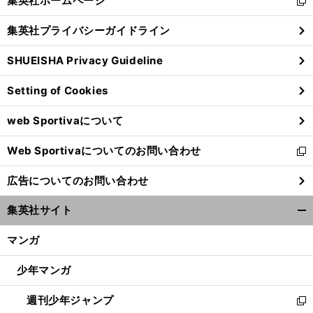
集英社ホームページ
新
閉
し
じ
集英社プライバシーガイドライン
い
る
ウ
SHUEISHA Privacy Guideline
ィ
ン
Setting of Cookies
ド
ウ
web Sportivaについて
で
開
Web Sportivaについてのお問い合わせ
く
新
し
広告についてのお問い合わせ
い
ウ
集英社サイト
ィ
開
ン
く/
マンガ
ド
閉
ウ
じ
少年マンガ
で
る
開
週刊少年ジャンプ
く
新