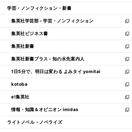
開
ウ
ン
ウ
し
学芸・ノンフィクション・新書
く
で
ド
ィ
い
開
ウ
ン
ウ
集英社学芸部 - 学芸・ノンフィクション
く
で
ド
ィ
新
開
ウ
ン
し
集英社ビジネス書
く
で
ド
い
新
開
ウ
ウ
し
集英社新書
く
で
ィ
い
新
開
ン
ウ
し
集英社新書プラス - 知の水先案内人
く
ド
ィ
い
新
ウ
ン
ウ
し
1日5分で、明日は変わる よみタイ yomitai
で
ド
ィ
い
新
開
ウ
ン
ウ
し
kotoba
く
で
ド
ィ
い
新
開
ウ
ン
ウ
し
e!集英社
く
で
ド
ィ
い
新
開
ウ
ン
ウ
し
情報・知識＆オピニオン imidas
く
で
ド
ィ
い
新
開
ウ
ン
ウ
し
ライトノベル・ノベライズ
く
で
ド
ィ
い
開
ウ
ン
ウ