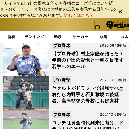
当サイトでは当社の提携先等がお客様のニーズ等について調
査・分析したり、お客様にお勧めの広告を表⽰する⽬的で Co
閉じ
okie を使⽤する場合があります。
詳しくはこちら
る
マイペ
web Sportiva (webスポルティーバ)
検索
メニュ
we
ー
「#山下輝」の最新ニュース・ 情報
b
ジ
新着
ランキング
野球
サッカー
競馬
ゴル
ス
プロ野球
2025.08.18更新
ポ
ル
【プロ野球】村上宗隆が語った７
テ
年前の戸田の記憶と一軍を目指す
ィ
若手へのエール
ー
バ
プロ野球
2021.10.09更新
ヤクルトがドラフトで補強すべき
右打ち内野手と石川雅規の後継
者。高津監督の母校にも好素材
プロ野球
2021.10.08更新
ロッテは黄金時代到来に向け、ド