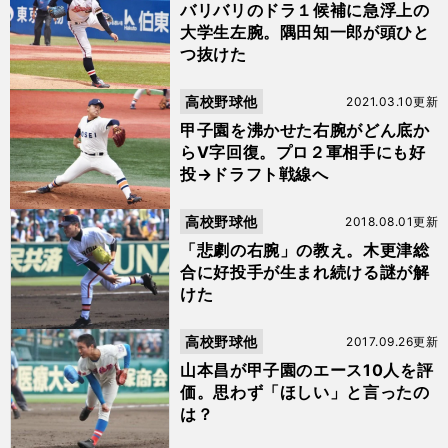
バリバリのドラ１候補に急浮上の
大学生左腕。隅田知一郎が頭ひと
つ抜けた
高校野球他
2021.03.10更新
甲子園を沸かせた右腕がどん底か
らV字回復。プロ２軍相手にも好
投→ドラフト戦線へ
高校野球他
2018.08.01更新
「悲劇の右腕」の教え。木更津総
合に好投手が生まれ続ける謎が解
けた
高校野球他
2017.09.26更新
山本昌が甲子園のエース10人を評
価。思わず「ほしい」と言ったの
は？