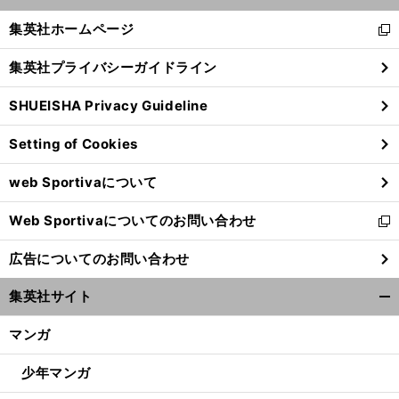
開
く/
集英社ホームページ
新
閉
し
じ
集英社プライバシーガイドライン
い
る
ウ
SHUEISHA Privacy Guideline
ィ
ン
Setting of Cookies
ド
ウ
web Sportivaについて
で
開
Web Sportivaについてのお問い合わせ
く
新
し
広告についてのお問い合わせ
い
ウ
集英社サイト
ィ
開
ン
く/
マンガ
ド
閉
ウ
じ
少年マンガ
で
る
開