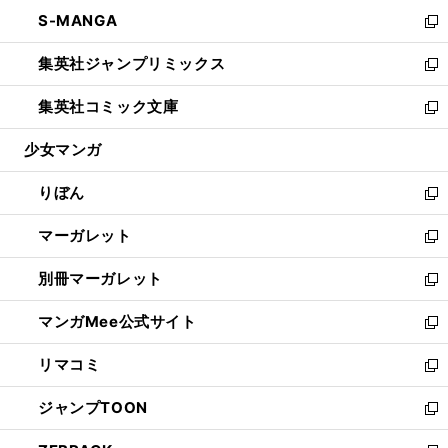
ウ
ン
ウ
し
S-MANGA
く
で
ド
ィ
い
新
開
ウ
ン
ウ
し
集英社ジャンプリミックス
く
で
ド
ィ
い
新
開
ウ
ン
ウ
し
集英社コミック文庫
く
で
ド
ィ
い
新
開
ウ
ン
ウ
し
少女マンガ
く
で
ド
ィ
い
開
ウ
ン
ウ
りぼん
く
で
ド
ィ
新
開
ウ
ン
し
マーガレット
く
で
ド
い
新
開
ウ
ウ
し
別冊マーガレット
く
で
ィ
い
新
開
ン
ウ
し
マンガMee公式サイト
く
ド
ィ
い
新
ウ
ン
ウ
し
リマコミ
で
ド
ィ
い
新
開
ウ
ン
ウ
し
ジャンプTOON
く
で
ド
ィ
い
新
開
ウ
ン
ウ
し