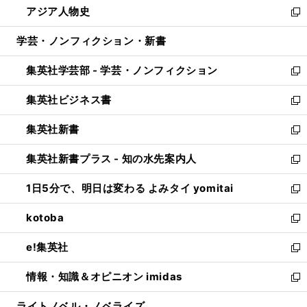
アジア人物史
く
で
ド
ィ
い
新
開
ウ
ン
ウ
し
学芸・ノンフィクション・新書
く
で
ド
ィ
い
開
ウ
ン
ウ
集英社学芸部 - 学芸・ノンフィクション
く
で
ド
ィ
新
開
ウ
ン
し
集英社ビジネス書
く
で
ド
い
新
開
ウ
ウ
し
集英社新書
く
で
ィ
い
新
開
ン
ウ
し
集英社新書プラス - 知の水先案内人
く
ド
ィ
い
新
ウ
ン
ウ
し
1日5分で、明日は変わる よみタイ yomitai
で
ド
ィ
い
新
開
ウ
ン
ウ
し
kotoba
く
で
ド
ィ
い
新
開
ウ
ン
ウ
し
e!集英社
く
で
ド
ィ
い
新
開
ウ
ン
ウ
し
情報・知識＆オピニオン imidas
く
で
ド
ィ
い
新
開
ウ
ン
ウ
し
ライトノベル・ノベライズ
く
で