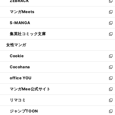
ZEBRACK
く
で
ド
ィ
い
新
開
ウ
ン
ウ
し
マンガMeets
く
で
ド
ィ
い
新
開
ウ
ン
ウ
し
S-MANGA
く
で
ド
ィ
い
新
開
ウ
ン
ウ
し
集英社コミック文庫
く
で
ド
ィ
い
新
開
ウ
ン
ウ
し
女性マンガ
く
で
ド
ィ
い
開
ウ
ン
ウ
Cookie
く
で
ド
ィ
新
開
ウ
ン
し
Cocohana
く
で
ド
い
新
開
ウ
ウ
し
office YOU
く
で
ィ
い
新
開
ン
ウ
し
マンガMee公式サイト
く
ド
ィ
い
新
ウ
ン
ウ
し
リマコミ
で
ド
ィ
い
新
開
ウ
ン
ウ
し
ジャンプTOON
く
で
ド
ィ
い
新