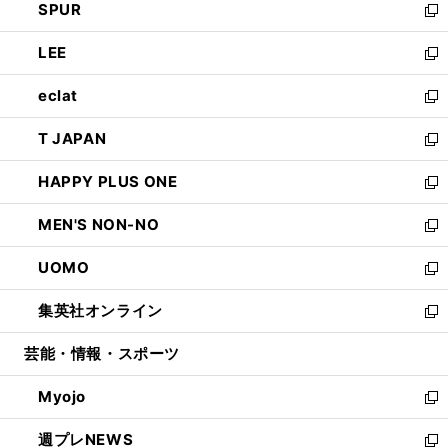
SPUR
で
ド
ィ
い
新
開
ウ
ン
ウ
し
LEE
く
で
ド
ィ
い
新
開
ウ
ン
ウ
し
eclat
く
で
ド
ィ
い
新
開
ウ
ン
ウ
し
T JAPAN
く
で
ド
ィ
い
新
開
ウ
ン
ウ
し
HAPPY PLUS ONE
く
で
ド
ィ
い
新
開
ウ
ン
ウ
し
MEN'S NON-NO
く
で
ド
ィ
い
新
開
ウ
ン
ウ
し
UOMO
く
で
ド
ィ
い
新
開
ウ
ン
ウ
し
集英社オンライン
く
で
ド
ィ
い
新
開
ウ
ン
ウ
し
芸能・情報・スポーツ
く
で
ド
ィ
い
開
ウ
ン
ウ
Myojo
く
で
ド
ィ
新
開
ウ
ン
し
週プレNEWS
く
で
ド
い
新