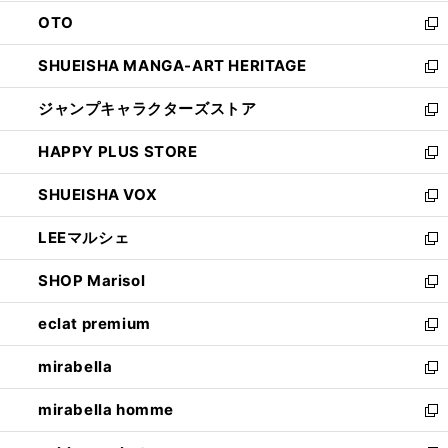
ウ
ン
OTO
で
ド
新
開
ウ
し
SHUEISHA MANGA-ART HERITAGE
く
で
い
新
開
ウ
し
ジャンプキャラクターズストア
く
ィ
い
新
ン
ウ
し
HAPPY PLUS STORE
ド
ィ
い
新
ウ
ン
ウ
し
SHUEISHA VOX
で
ド
ィ
い
新
開
ウ
ン
ウ
し
LEEマルシェ
く
で
ド
ィ
い
新
開
ウ
ン
ウ
し
SHOP Marisol
く
で
ド
ィ
い
新
開
ウ
ン
ウ
し
eclat premium
く
で
ド
ィ
い
新
開
ウ
ン
ウ
し
mirabella
く
で
ド
ィ
い
新
開
ウ
ン
ウ
し
mirabella homme
く
で
ド
ィ
い
新
開
ウ
ン
ウ
し