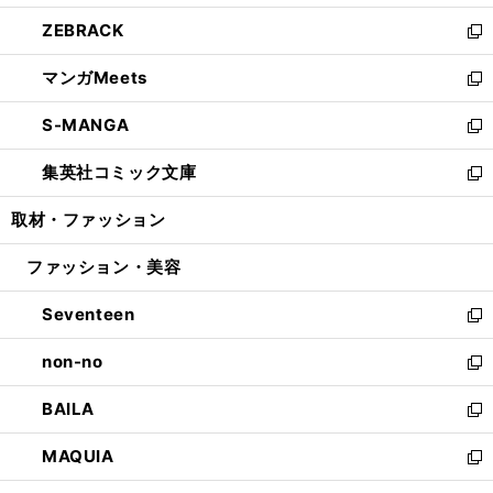
開
ウ
ン
ウ
し
ZEBRACK
く
で
ド
ィ
い
新
開
ウ
ン
ウ
し
マンガMeets
く
で
ド
ィ
い
新
開
ウ
ン
ウ
し
S-MANGA
く
で
ド
ィ
い
新
開
ウ
ン
ウ
し
集英社コミック文庫
く
で
ド
ィ
い
新
開
ウ
ン
ウ
し
取材・ファッション
く
で
ド
ィ
い
開
ウ
ン
ウ
ファッション・美容
く
で
ド
ィ
開
ウ
ン
Seventeen
く
で
ド
新
開
ウ
し
non-no
く
で
い
新
開
ウ
し
BAILA
く
ィ
い
新
ン
ウ
し
MAQUIA
ド
ィ
い
新
ウ
ン
ウ
し