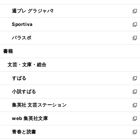
開
ウ
ウ
し
週プレ グラジャパ!
く
で
ィ
い
新
開
ン
ウ
し
Sportiva
く
ド
ィ
い
新
ウ
ン
ウ
し
パラスポ
で
ド
ィ
い
新
開
ウ
ン
ウ
し
書籍
く
で
ド
ィ
い
開
ウ
ン
ウ
文芸・文庫・総合
く
で
ド
ィ
開
ウ
ン
すばる
く
で
ド
新
開
ウ
し
小説すばる
く
で
い
新
開
ウ
し
集英社 文芸ステーション
く
ィ
い
新
ン
ウ
し
web 集英社文庫
ド
ィ
い
新
ウ
ン
ウ
し
青春と読書
で
ド
ィ
い
新
開
ウ
ン
ウ
し