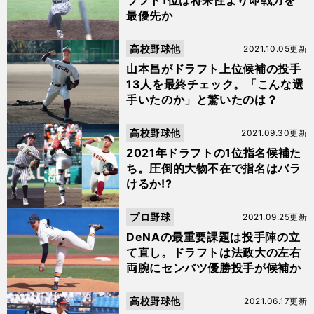
ラフト1位は将来性より即戦力を
最優先か
高校野球他
2021.10.05更新
山本昌がドラフト上位候補の投手
13人を最終チェック。「こんな選
手いたのか」と驚いたのは？
高校野球他
2021.09.30更新
2021年ドラフトの1位指名候補た
ち。圧倒的大物不在で指名はバラ
けるか!?
プロ野球
2021.09.25更新
DeNAの最重要課題は投手陣の立
て直し。ドラフトは法政大の左右
両腕にセンバツ優勝投手が候補か
高校野球他
2021.06.17更新