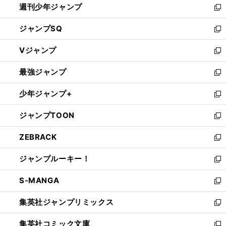
週刊少年ジャンプ
く
新
し
ジャンプSQ
い
新
ウ
し
Vジャンプ
ィ
い
新
ン
ウ
し
最強ジャンプ
ド
ィ
い
新
ウ
ン
ウ
し
少年ジャンプ+
で
ド
ィ
い
新
開
ウ
ン
ウ
し
ジャンプTOON
く
で
ド
ィ
い
新
開
ウ
ン
ウ
し
ZEBRACK
く
で
ド
ィ
い
新
開
ウ
ン
ウ
し
ジャンプルーキー！
く
で
ド
ィ
い
新
開
ウ
ン
ウ
し
S-MANGA
く
で
ド
ィ
い
新
開
ウ
ン
ウ
し
集英社ジャンプリミックス
く
で
ド
ィ
い
新
開
ウ
ン
ウ
し
集英社コミック文庫
く
で
ド
ィ
い