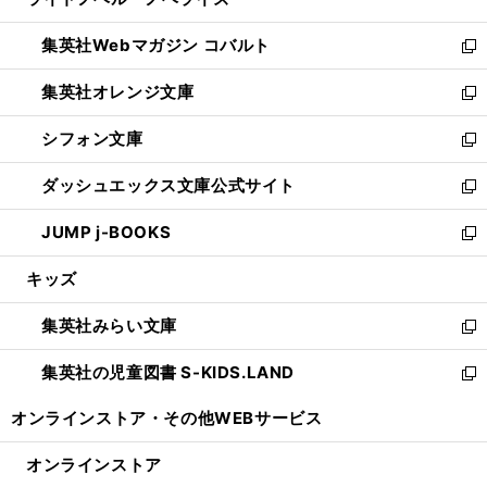
ド
ィ
い
開
ウ
ン
ウ
集英社Webマガジン コバルト
く
で
ド
ィ
新
開
ウ
ン
し
集英社オレンジ文庫
く
で
ド
い
新
開
ウ
ウ
し
シフォン文庫
く
で
ィ
い
新
開
ン
ウ
し
ダッシュエックス文庫公式サイト
く
ド
ィ
い
新
ウ
ン
ウ
し
JUMP j-BOOKS
で
ド
ィ
い
新
開
ウ
ン
ウ
し
キッズ
く
で
ド
ィ
い
開
ウ
ン
ウ
集英社みらい文庫
く
で
ド
ィ
新
開
ウ
ン
し
集英社の児童図書 S-KIDS.LAND
く
で
ド
い
新
開
ウ
ウ
し
オンラインストア・
その他WEBサービス
く
で
ィ
い
開
ン
ウ
オンラインストア
く
ド
ィ