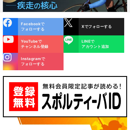
cebo
X
Facebookで
Xでフォローする
ok
フォローする
uTube
LINE
YouTubeで
LINEで
チャンネル登録
アカウント追加
stagra
Instagramで
m
フォローする