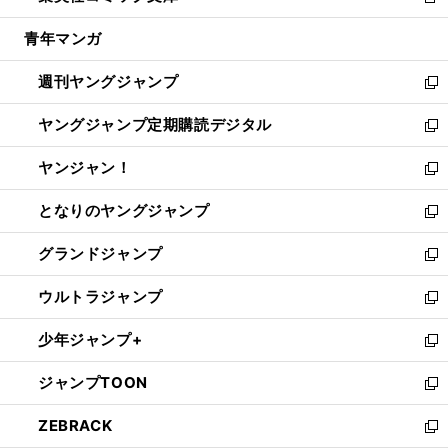
新
開
ウ
ン
ウ
し
青年マンガ
く
で
ド
ィ
い
開
ウ
ン
ウ
週刊ヤングジャンプ
く
で
ド
ィ
新
開
ウ
ン
し
ヤングジャンプ定期購読デジタル
く
で
ド
い
新
開
ウ
ウ
し
ヤンジャン！
く
で
ィ
い
新
開
ン
ウ
し
となりのヤングジャンプ
く
ド
ィ
い
新
ウ
ン
ウ
し
グランドジャンプ
で
ド
ィ
い
新
開
ウ
ン
ウ
し
ウルトラジャンプ
く
で
ド
ィ
い
新
開
ウ
ン
ウ
し
少年ジャンプ+
く
で
ド
ィ
い
新
開
ウ
ン
ウ
し
ジャンプTOON
く
で
ド
ィ
い
新
開
ウ
ン
ウ
し
ZEBRACK
く
で
ド
ィ
い
新
開