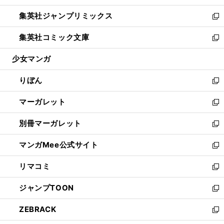
開
ウ
ン
ウ
し
集英社ジャンプリミックス
く
で
ド
ィ
い
新
開
ウ
ン
ウ
し
集英社コミック文庫
く
で
ド
ィ
い
新
開
ウ
ン
ウ
し
少女マンガ
く
で
ド
ィ
い
開
ウ
ン
ウ
りぼん
く
で
ド
ィ
新
開
ウ
ン
し
マーガレット
く
で
ド
い
新
開
ウ
ウ
し
別冊マーガレット
く
で
ィ
い
新
開
ン
ウ
し
マンガMee公式サイト
く
ド
ィ
い
新
ウ
ン
ウ
し
リマコミ
で
ド
ィ
い
新
開
ウ
ン
ウ
し
ジャンプTOON
く
で
ド
ィ
い
新
開
ウ
ン
ウ
し
ZEBRACK
く
で
ド
ィ
い
新
開
ウ
ン
ウ
し