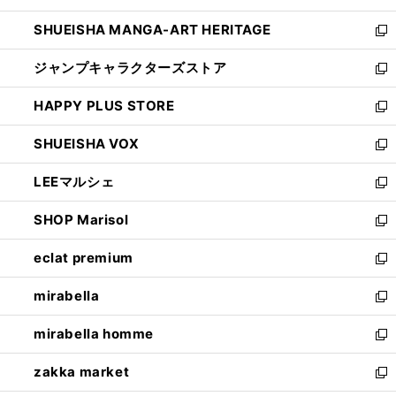
開
ウ
し
SHUEISHA MANGA-ART HERITAGE
く
で
い
新
開
ウ
し
ジャンプキャラクターズストア
く
ィ
い
新
ン
ウ
し
HAPPY PLUS STORE
ド
ィ
い
新
ウ
ン
ウ
し
SHUEISHA VOX
で
ド
ィ
い
新
開
ウ
ン
ウ
し
LEEマルシェ
く
で
ド
ィ
い
新
開
ウ
ン
ウ
し
SHOP Marisol
く
で
ド
ィ
い
新
開
ウ
ン
ウ
し
eclat premium
く
で
ド
ィ
い
新
開
ウ
ン
ウ
し
mirabella
く
で
ド
ィ
い
新
開
ウ
ン
ウ
し
mirabella homme
く
で
ド
ィ
い
新
開
ウ
ン
ウ
し
zakka market
く
で
ド
ィ
い
新
開
ウ
ン
ウ
し