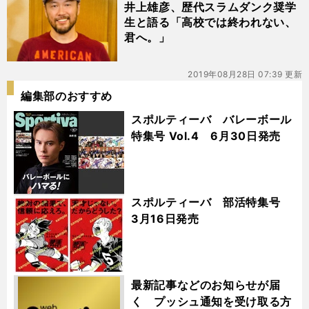
ボール
井上雄彦、歴代スラムダンク奨学
生と語る「高校では終われない、
君へ。」
2019年08月28日 07:39 更新
編集部のおすすめ
スポルティーバ バレーボール
特集号 Vol.4 6月30日発売
スポルティーバ 部活特集号
3月16日発売
最新記事などのお知らせが届
く プッシュ通知を受け取る方