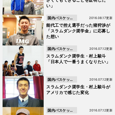
さくてもできることを証明した
い」
国内バスケット
2016.08.17更新
ボール
能代工で控え選手だった猪狩渉が
「スラムダンク奨学金」に応募し
た想い
国内バスケット
2016.07.12更新
ボール
スラムダンク奨学生・村上駿斗
「日本人で一番うまくなりたい」
国内バスケット
2016.07.12更新
ボール
スラムダンク奨学生・村上駿斗が
アメリカで感じた変化
国内バスケット
2016.07.12更新