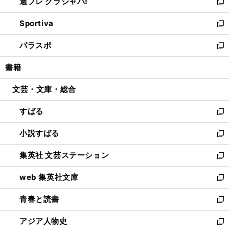
週プレ グラジャパ!
く
で
ィ
い
新
開
ン
ウ
し
Sportiva
く
ド
ィ
い
新
ウ
ン
ウ
し
パラスポ
で
ド
ィ
い
新
開
ウ
ン
ウ
し
書籍
く
で
ド
ィ
い
開
ウ
ン
ウ
文芸・文庫・総合
く
で
ド
ィ
開
ウ
ン
すばる
く
で
ド
新
開
ウ
し
小説すばる
く
で
い
新
開
ウ
し
集英社 文芸ステーション
く
ィ
い
新
ン
ウ
し
web 集英社文庫
ド
ィ
い
新
ウ
ン
ウ
し
青春と読書
で
ド
ィ
い
新
開
ウ
ン
ウ
し
アジア人物史
く
で
ド
ィ
い
新