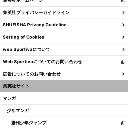
集英社ホームページ
新
閉
し
じ
集英社プライバシーガイドライン
い
る
ウ
SHUEISHA Privacy Guideline
ィ
ン
Setting of Cookies
ド
ウ
web Sportivaについて
で
開
Web Sportivaについてのお問い合わせ
く
新
し
広告についてのお問い合わせ
い
ウ
集英社サイト
ィ
開
ン
く/
マンガ
ド
閉
ウ
じ
少年マンガ
で
る
開
週刊少年ジャンプ
く
新