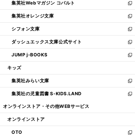
集英社Webマガジン コバルト
く
で
ド
ィ
新
開
ウ
ン
し
集英社オレンジ文庫
く
で
ド
い
新
開
ウ
ウ
し
シフォン文庫
く
で
ィ
い
新
開
ン
ウ
し
ダッシュエックス文庫公式サイト
く
ド
ィ
い
新
ウ
ン
ウ
し
JUMP j-BOOKS
で
ド
ィ
い
新
開
ウ
ン
ウ
し
キッズ
く
で
ド
ィ
い
開
ウ
ン
ウ
集英社みらい文庫
く
で
ド
ィ
新
開
ウ
ン
し
集英社の児童図書 S-KIDS.LAND
く
で
ド
い
新
開
ウ
ウ
し
オンラインストア・
その他WEBサービス
く
で
ィ
い
開
ン
ウ
オンラインストア
く
ド
ィ
ウ
ン
OTO
で
ド
新