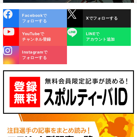
cebo
X
Facebookで
Xでフォローする
ok
フォローする
uTube
LINE
YouTubeで
LINEで
チャンネル登録
アカウント追加
stagra
Instagramで
m
フォローする