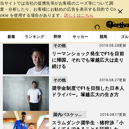
当サイトでは当社の提携先等がお客様のニーズ等について調
査・分析したり、お客様にお勧めの広告を表⽰する⽬的で Co
閉じ
okie を使⽤する場合があります。
詳しくはこちら
る
マイペ
web Sportiva (webスポルティーバ)
検索
メニュ
we
ー
「#奨学金」の最新ニュース・ 情報
b
ジ
新着
ランキング
野球
サッカー
競馬
ゴル
ス
その他
2019.08.28更新
ポ
ル
リーマンショック発生でF1を目前
テ
に帰国。それでも塚越広大は走り
ィ
続ける
ー
バ
その他
2019.08.27更新
奨学金制度でF1を目指した日本人
ドライバー。塚越広大の生き方
国内バスケット
2016.08.17更新
ボール
スラムダンク奨学生・猪狩渉「小