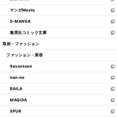
新
開
ウ
ン
ウ
し
マンガMeets
く
で
ド
ィ
い
新
開
ウ
ン
ウ
し
S-MANGA
く
で
ド
ィ
い
新
開
ウ
ン
ウ
し
集英社コミック文庫
く
で
ド
ィ
い
新
開
ウ
ン
ウ
し
取材・ファッション
く
で
ド
ィ
い
開
ウ
ン
ウ
ファッション・美容
く
で
ド
ィ
開
ウ
ン
Seventeen
く
で
ド
新
開
ウ
し
non-no
く
で
い
新
開
ウ
し
BAILA
く
ィ
い
新
ン
ウ
し
MAQUIA
ド
ィ
い
新
ウ
ン
ウ
し
SPUR
で
ド
ィ
い
新
開