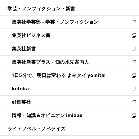
開
ウ
ン
ウ
し
学芸・ノンフィクション・新書
く
で
ド
ィ
い
開
ウ
ン
ウ
集英社学芸部 - 学芸・ノンフィクション
く
で
ド
ィ
新
開
ウ
ン
し
集英社ビジネス書
く
で
ド
い
新
開
ウ
ウ
し
集英社新書
く
で
ィ
い
新
開
ン
ウ
し
集英社新書プラス - 知の水先案内人
く
ド
ィ
い
新
ウ
ン
ウ
し
1日5分で、明日は変わる よみタイ yomitai
で
ド
ィ
い
新
開
ウ
ン
ウ
し
kotoba
く
で
ド
ィ
い
新
開
ウ
ン
ウ
し
e!集英社
く
で
ド
ィ
い
新
開
ウ
ン
ウ
し
情報・知識＆オピニオン imidas
く
で
ド
ィ
い
新
開
ウ
ン
ウ
し
ライトノベル・ノベライズ
く
で
ド
ィ
い
開
ウ
ン
ウ