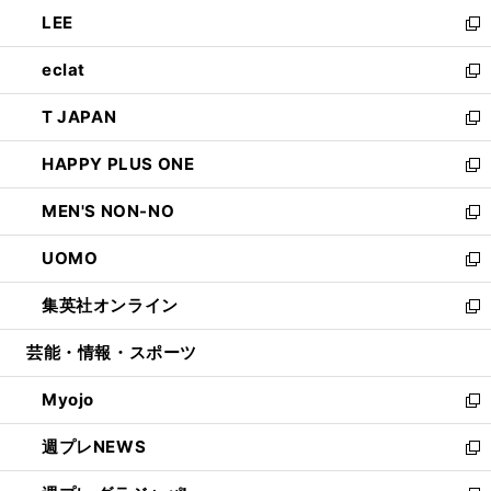
ウ
ン
ウ
し
LEE
く
で
ド
ィ
い
新
開
ウ
ン
ウ
し
eclat
く
で
ド
ィ
い
新
開
ウ
ン
ウ
し
T JAPAN
く
で
ド
ィ
い
新
開
ウ
ン
ウ
し
HAPPY PLUS ONE
く
で
ド
ィ
い
新
開
ウ
ン
ウ
し
MEN'S NON-NO
く
で
ド
ィ
い
新
開
ウ
ン
ウ
し
UOMO
く
で
ド
ィ
い
新
開
ウ
ン
ウ
し
集英社オンライン
く
で
ド
ィ
い
新
開
ウ
ン
ウ
し
芸能・情報・スポーツ
く
で
ド
ィ
い
開
ウ
ン
ウ
Myojo
く
で
ド
ィ
新
開
ウ
ン
し
週プレNEWS
く
で
ド
い
新
開
ウ
ウ
し