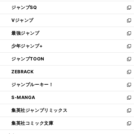
し
ジャンプSQ
い
新
ウ
し
Vジャンプ
ィ
い
新
ン
ウ
し
最強ジャンプ
ド
ィ
い
新
ウ
ン
ウ
し
少年ジャンプ+
で
ド
ィ
い
新
開
ウ
ン
ウ
し
ジャンプTOON
く
で
ド
ィ
い
新
開
ウ
ン
ウ
し
ZEBRACK
く
で
ド
ィ
い
新
開
ウ
ン
ウ
し
ジャンプルーキー！
く
で
ド
ィ
い
新
開
ウ
ン
ウ
し
S-MANGA
く
で
ド
ィ
い
新
開
ウ
ン
ウ
し
集英社ジャンプリミックス
く
で
ド
ィ
い
新
開
ウ
ン
ウ
し
集英社コミック文庫
く
で
ド
ィ
い
新
開
ウ
ン
ウ
し