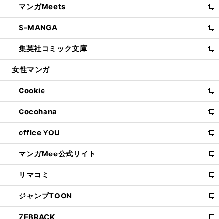
マンガMeets
く
で
ド
ィ
い
新
開
ウ
ン
ウ
し
S-MANGA
く
で
ド
ィ
い
新
開
ウ
ン
ウ
し
集英社コミック文庫
く
で
ド
ィ
い
新
開
ウ
ン
ウ
し
女性マンガ
く
で
ド
ィ
い
開
ウ
ン
ウ
Cookie
く
で
ド
ィ
新
開
ウ
ン
し
Cocohana
く
で
ド
い
新
開
ウ
ウ
し
office YOU
く
で
ィ
い
新
開
ン
ウ
し
マンガMee公式サイト
く
ド
ィ
い
新
ウ
ン
ウ
し
リマコミ
で
ド
ィ
い
新
開
ウ
ン
ウ
し
ジャンプTOON
く
で
ド
ィ
い
新
開
ウ
ン
ウ
し
ZEBRACK
く
で
ド
ィ
い