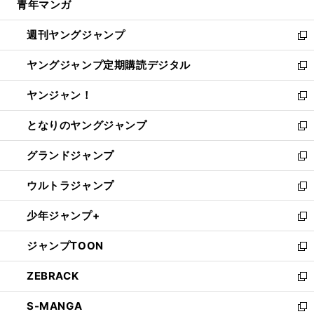
青年マンガ
く
で
ド
ィ
い
開
ウ
ン
ウ
週刊ヤングジャンプ
く
で
ド
ィ
新
開
ウ
ン
し
ヤングジャンプ定期購読デジタル
く
で
ド
い
新
開
ウ
ウ
し
ヤンジャン！
く
で
ィ
い
新
開
ン
ウ
し
となりのヤングジャンプ
く
ド
ィ
い
新
ウ
ン
ウ
し
グランドジャンプ
で
ド
ィ
い
新
開
ウ
ン
ウ
し
ウルトラジャンプ
く
で
ド
ィ
い
新
開
ウ
ン
ウ
し
少年ジャンプ+
く
で
ド
ィ
い
新
開
ウ
ン
ウ
し
ジャンプTOON
く
で
ド
ィ
い
新
開
ウ
ン
ウ
し
ZEBRACK
く
で
ド
ィ
い
新
開
ウ
ン
ウ
し
S-MANGA
く
で
ド
ィ
い
新